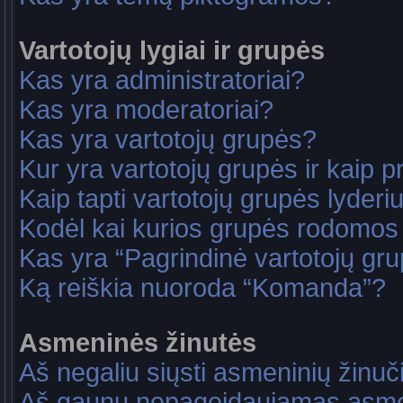
Vartotojų lygiai ir grupės
Kas yra administratoriai?
Kas yra moderatoriai?
Kas yra vartotojų grupės?
Kur yra vartotojų grupės ir kaip pri
Kaip tapti vartotojų grupės lyderi
Kodėl kai kurios grupės rodomos 
Kas yra “Pagrindinė vartotojų gr
Ką reiškia nuoroda “Komanda”?
Asmeninės žinutės
Aš negaliu siųsti asmeninių žinuč
Aš gaunu nepageidaujamas asme