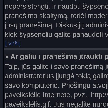
nepersistengti, ir naudoti šypsen
pranešimo skaitymą, todėl moderat
jūsų pranešimą. Diskusijų administ
kiek šypsenėlių galite panaudoti
Į viršų
» Ar galiu į pranešimą įtraukti 
Taip, jūs galite į savo pranešimą į
administratorius įjungė tokią galimy
savo kompiuterio. Priešingu atveju
paveikslėlio Internete, pvz.: ht
paveikslėlis.gif. Jūs negalite nuro