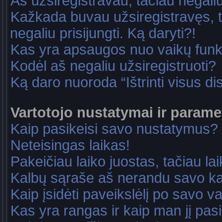
Aš užsiregistravau, tačiau negaliu 
Kažkada buvau užsiregistravęs, ta
negaliu prisijungti. Ką daryti?!
Kas yra apsaugos nuo vaikų fun
Kodėl aš negaliu užsiregistruoti?
Ką daro nuoroda “Ištrinti visus di
Vartotojo nustatymai ir parame
Kaip pasikeisi savo nustatymus?
Neteisingas laikas!
Pakeičiau laiko juostas, tačiau lai
Kalbų sąraše aš nerandu savo ka
Kaip įsidėti paveikslėlį po savo v
Kas yra rangas ir kaip man jį pasi