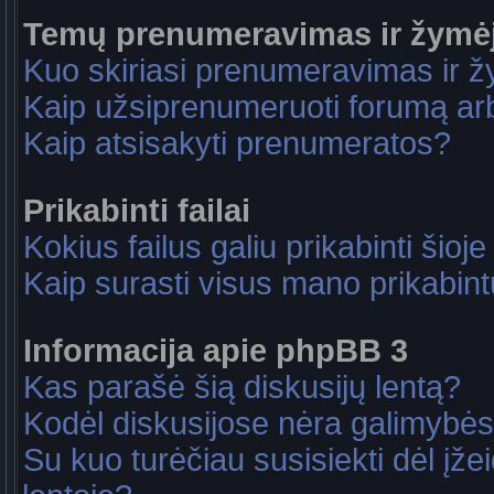
Temų prenumeravimas ir žymė
Kuo skiriasi prenumeravimas ir 
Kaip užsiprenumeruoti forumą a
Kaip atsisakyti prenumeratos?
Prikabinti failai
Kokius failus galiu prikabinti šioje
Kaip surasti visus mano prikabint
Informacija apie phpBB 3
Kas parašė šią diskusijų lentą?
Kodėl diskusijose nėra galimybė
Su kuo turėčiau susisiekti dėl įže