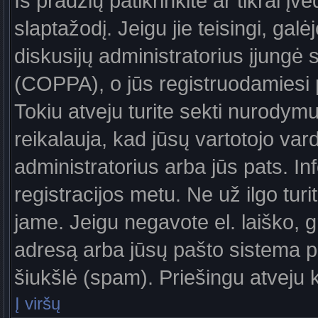
Iš pradžių patikrinkite ar tikrai įv
slaptažodį. Jeigu jie teisingi, galė
diskusijų administratorius įjungė
(COPPA), o jūs registruodamiesi 
Tokiu atveju turite sekti nurodymu
reikalauja, kad jūsų vartotojo var
administratorius arba jūs pats. In
registracijos metu. Ne už ilgo turi
jame. Jeigu negavote el. laiško, g
adresą arba jūsų pašto sistema pa
šiukšlė (spam). Priešingu atveju kr
Į viršų