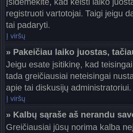
Įsidėmėkite, kad keisti laiko juosta
registruoti vartotojai. Taigi jeigu
tai padaryti.
Į viršų
» Pakeičiau laiko juostas, tačia
Jeigu esate įsitikinę, kad teisingai
tada greičiausiai neteisingai nust
apie tai diskusijų administratoriui.
Į viršų
» Kalbų sąraše aš nerandu sav
Greičiausiai jūsų norima kalba ne