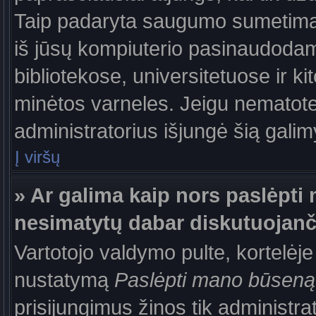
Taip padaryta saugumo sumetimais
iš jūsų kompiuterio pasinaudodam
bibliotekose, universitetuose ir k
minėtos varneles. Jeigu nematote
administratorius išjungė šią gali
Į viršų
» Ar galima kaip nors paslėpti 
nesimatytų dabar diskutuojanč
Vartotojo valdymo pulte, kortelėje
nustatymą
Paslėpti mano būseną
prisijungimus žinos tik administrat