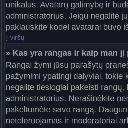
unikalus. Avatarų galimybę ir būdą,
administratorius. Jeigu negalite jų
paklauskite kodėl avatarai buvo iš
Į viršų
» Kas yra rangas ir kaip man jį 
Rangai žymi jūsų parašytų praneši
pažymimi ypatingi dalyviai, tokie 
negalite tiesiogiai pakeisti rangų,
administratorius. Nerašinėkite ne
pakeltumėte savo rangą. Daugumoj
netoleruojamas ir moderatoriai ar