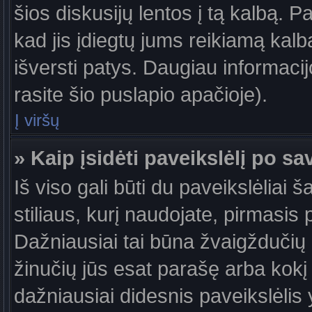
šios diskusijų lentos į tą kalbą. P
kad jis įdiegtų jums reikiamą kalb
išversti patys. Daugiau informaci
rasite šio puslapio apačioje).
Į viršų
» Kaip įsidėti paveikslėlį po s
Iš viso gali būti du paveikslėliai 
stiliaus, kurį naudojate, pirmasis 
Dažniausiai tai būna žvaigždučių a
žinučių jūs esat parašę arba kokį 
dažniausiai didesnis paveikslėlis 