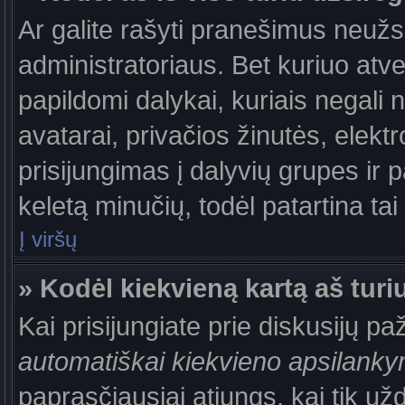
Ar galite rašyti pranešimus neužs
administratoriaus. Bet kuriuo atv
papildomi dalykai, kuriais negali 
avatarai, privačios žinutės, elek
prisijungimas į dalyvių grupes ir p
keletą minučių, todėl patartina tai
Į viršų
» Kodėl kiekvieną kartą aš turiu
Kai prisijungiate prie diskusijų p
automatiškai kiekvieno apsilank
paprasčiausiai atjungs, kai tik už