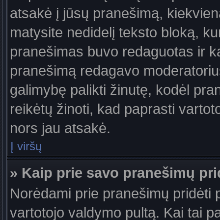
atsakė į jūsų pranešimą, kiekvie
matysite nedidelį teksto bloką, k
pranešimas buvo redaguotas ir k
pranešimą redagavo moderatorius a
galimybę palikti žinutę, kodėl pr
reikėtų žinoti, kad paprasti vartotoj
nors jau atsakė.
Į viršų
» Kaip prie savo pranešimų pri
Norėdami prie pranešimų pridėti pa
vartotojo valdymo pultą. Kai tai 