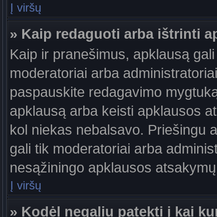
Į viršų
» Kaip redaguoti arba ištrinti 
Kaip ir pranešimus, apklausą gali 
moderatoriai arba administratori
paspauskite redagavimo mygtuką š
apklausą arba keisti apklausos at
kol niekas nebalsavo. Priešingu at
gali tik moderatoriai arba adminis
nesąžiningo apklausos atsakymų v
Į viršų
» Kodėl negaliu patekti į kai 