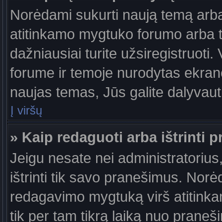
Norėdami sukurti naują temą arb
atitinkamo mygtuko forumo arba 
dažniausiai turite užsiregistruoti
forume ir temoje nurodytas ekrano
naujas temas, Jūs galite dalyvauti
Į viršų
» Kaip redaguoti arba ištrinti 
Jeigu nesate nei administratorius,
ištrinti tik savo pranešimus. No
redagavimo mygtuką virš atitinkam
tik per tam tikrą laiką nuo prane