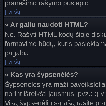
pranešimo rašymo puslapio.
Į viršų
» Ar galiu naudoti HTML?
Ne. Rašyti HTML kodų šioje diskus
formavimo būdų, kuris pasiekiam
pagalba.
Į viršų
» Kas yra šypsenėlės?
Šypsenėlės yra maži paveikslėlia
norint išreikšti jausmus, pvz.: :) y
Visą šypsenėlių sąrašą rasite pr