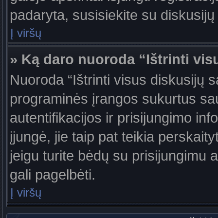
padaryta, susisiekite su diskusijų
Į viršų
» Ką daro nuoroda “Ištrinti vis
Nuoroda “Ištrinti visus diskusijų 
programinės įrangos sukurtus sa
autentifikacijos ir prisijungimo in
įjungė, jie taip pat teikia perskai
jeigu turite bėdų su prisijungimu 
gali pagelbėti.
Į viršų