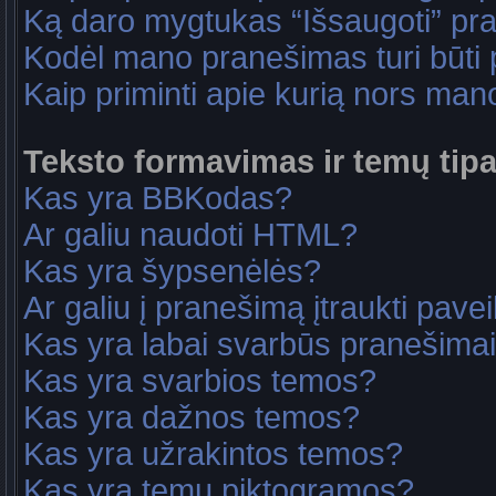
Ką daro mygtukas “Išsaugoti” p
Kodėl mano pranešimas turi būti p
Kaip priminti apie kurią nors ma
Teksto formavimas ir temų tipa
Kas yra BBKodas?
Ar galiu naudoti HTML?
Kas yra šypsenėlės?
Ar galiu į pranešimą įtraukti pavei
Kas yra labai svarbūs pranešima
Kas yra svarbios temos?
Kas yra dažnos temos?
Kas yra užrakintos temos?
Kas yra temų piktogramos?