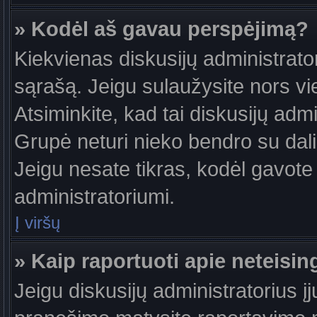
» Kodėl aš gavau perspėjimą?
Kiekvienas diskusijų administrator
sąrašą. Jeigu sulaužysite nors vie
Atsiminkite, kad tai diskusijų ad
Grupė neturi nieko bendro su dal
Jeigu nesate tikras, kodėl gavote 
administratoriumi.
Į viršų
» Kaip raportuoti apie neteis
Jeigu diskusijų administratorius į