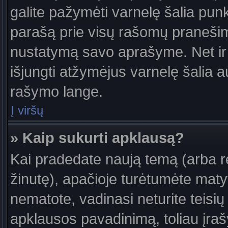
galite pažymėti varnelę šalia pun
parašą prie visų rašomų pranešimų
nustatymą savo aprašyme. Net ir 
išjungti atžymėjus varnelę šalia
rašymo lange.
Į viršų
» Kaip sukurti apklausą?
Kai pradedate naują temą (arba 
žinutę), apačioje turėtumėte maty
nematote, vadinasi neturite teisių 
apklausos pavadinimą, toliau įra