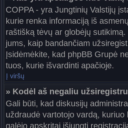
COPPA - yra Jungtinių Valstijų įst
kurie renka informaciją iš asmenų 
raštišką tėvų ar globėjų sutikimą. J
jums, kaip bandančiam užsiregistru
Įsidėmėkite, kad phpBB Grupė nete
tuos, kurie išvardinti apačioje.
Į viršų
» Kodėl aš negaliu užsiregistru
Gali būti, kad diskusijų administ
uždraudė vartotojo vardą, kuriuo b
galėjo apskritai išjungti registraci