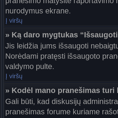
pranešimo matysite raportavimo m
nurodymus ekrane.
Į viršų
» Ką daro mygtukas “Išsaugot
Jis leidžia jums išsaugoti nebaigt
Norėdami pratęsti išsaugoto pran
valdymo pulte.
Į viršų
» Kodėl mano pranešimas turi b
Gali būti, kad diskusijų administr
pranešimas forume kuriame rašote tu