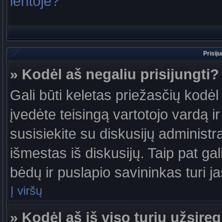
lentoje?
Prisij
» Kodėl aš negaliu prisijungti?
Gali būti keletas priežasčių kodėl t
įvedėte teisingą vartotojo vardą ir 
susisiekite su diskusijų administr
išmestas iš diskusijų. Taip pat gal
bėdų ir puslapio savininkas turi jas
Į viršų
» Kodėl aš iš viso turiu užsireg