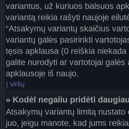
variantus, už kuriuos balsuos ap
variantą reikia rašyti naujoje eil
“Atsakymų variantų skaičius vartot
variantų galės pasirinkti vartotoj
tęsis apklausa (0 reiškia niekada 
galite nurodyti ar vartotojai galės
apklausoje iš naujo.
Į viršų
» Kodėl negaliu pridėti daugi
Atsakymų variantų limitą nustato d
juo, jeigu manote, kad jums reiki