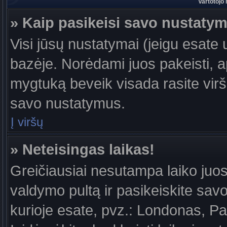
Vartotojo
» Kaip pasikeisi savo nustaty
Visi jūsų nustatymai (jeigu esat
bazėje. Norėdami juos pakeisti, a
mygtuką beveik visada rasite viršu
savo nustatymus.
Į viršų
» Neteisingas laikas!
Greičiausiai nesutampa laiko juost
valdymo pultą ir pasikeiskite savo l
kurioje esate, pvz.: Londonas, Par