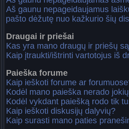
Aš gaunu nepageidaujamus laiškus
pašto dėžutę nuo kažkurio šių dis
Draugai ir priešai
Kas yra mano draugų ir priešų są
Kaip įtraukti/ištrinti vartotojus i
Paieška forume
Kaip ieškoti forume ar forumuose
Kodėl mano paieška nerado jokių
Kodėl vykdant paiešką rodo tik tu
Kaip ieškoti diskusijų dalyvių?
Kaip surasti mano paties praneš