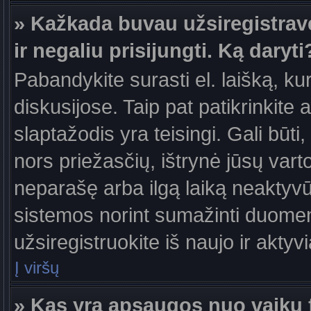
» Kažkada buvau užsiregistravęs
ir negaliu prisijungti. Ką daryti
Pabandykite surasti el. laišką, ku
diskusijose. Taip pat patikrinkite a
slaptažodis yra teisingi. Gali būti
nors priežasčių, ištrynė jūsų var
neparašę arba ilgą laiką neaktyvūs
sistemos norint sumažinti duomen
užsiregistruokite iš naujo ir aktyv
Į viršų
» Kas yra apsaugos nuo vaikų