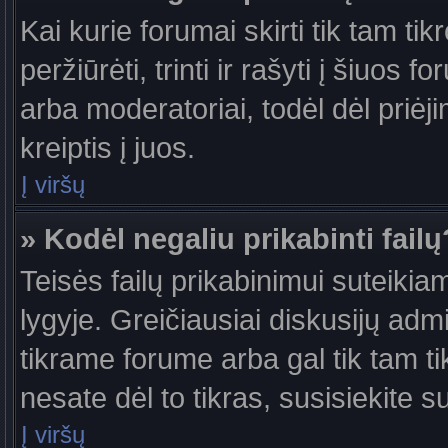
Kai kurie forumai skirti tik tam ti
peržiūrėti, trinti ir rašyti į šiuo
arba moderatoriai, todėl dėl priėj
kreiptis į juos.
Į viršų
» Kodėl negaliu prikabinti failų
Teisės failų prikabinimui suteiki
lygyje. Greičiausiai diskusijų admi
tikrame forume arba gal tik tam ti
nesate dėl to tikras, susisiekite s
Į viršų