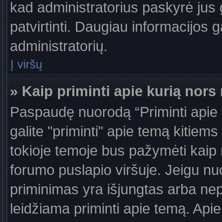
kad administratorius paskyrė jus g
patvirtinti. Daugiau informacijos g
administratorių.
Į viršų
» Kaip priminti apie kurią nor
Paspaudę nuorodą “Priminti apie
galite "priminti" apie temą kitiem
tokioje temoje bus pažymėti kaip 
forumo puslapio viršuje. Jeigu nu
priminimas yra išjungtas arba nep
leidžiama priminti apie temą. Apie 