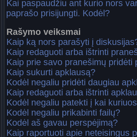
Kai paspaudžiu ant kurio nors va
paprašo prisijungti. Kodėl?
Rašymo veiksmai
Kaip ką nors parašyti į diskusijas
Kaip redaguoti arba ištrinti pran
Kaip prie savo pranešimų pridėti
Kaip sukurti apklausą?
Kodėl negaliu pridėti daugiau ap
Kaip redaguoti arba ištrinti apkla
Kodėl negaliu patekti į kai kuriu
Kodėl negaliu prikabinti failų?
Kodėl aš gavau perspėjimą?
Kaip raportuoti apie neteisingus