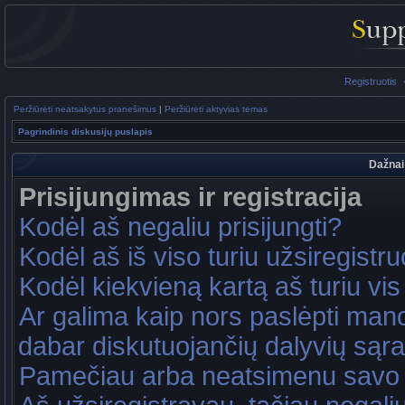
Registruotis
Peržiūrėti neatsakytus pranešimus
|
Peržiūrėti aktyvias temas
Pagrindinis diskusijų puslapis
Dažnai
Prisijungimas ir registracija
Kodėl aš negaliu prisijungti?
Kodėl aš iš viso turiu užsiregistru
Kodėl kiekvieną kartą aš turiu vis 
Ar galima kaip nors paslėpti mano
dabar diskutuojančių dalyvių sąr
Pamečiau arba neatsimenu savo 