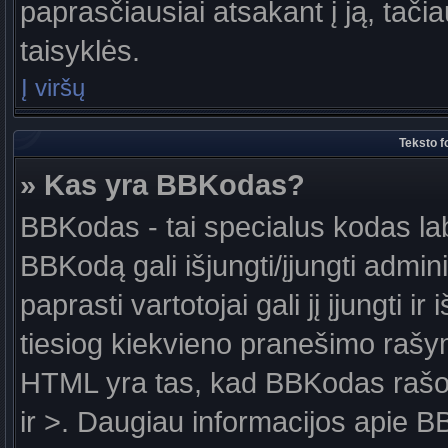
paprasčiausiai atsakant į ją, tačiau
taisyklės.
Į viršų
Teksto f
» Kas yra BBKodas?
BBKodas - tai specialus kodas la
BBKodą gali išjungti/įjungti admin
paprasti vartotojai gali jį įjungti 
tiesiog kiekvieno pranešimo raš
HTML yra tas, kad BBKodas rašoma
ir >. Daugiau informacijos apie B