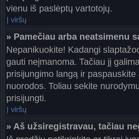
vienu iš paslėptų vartotojų.
Į viršų
» Pamečiau arba neatsimenu s
Nepanikuokite! Kadangi slaptažo
gauti neįmanoma. Tačiau jį galima 
prisijungimo langą ir paspauskite
nuorodos. Toliau sekite nurodymus
prisijungti.
Į viršų
» Aš užsiregistravau, tačiau neg