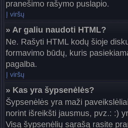
pranešimo rašymo puslapio.
Į viršų
» Ar galiu naudoti HTML?
Ne. Rašyti HTML kodų šioje diskus
formavimo būdų, kuris pasiekiam
pagalba.
Į viršų
» Kas yra šypsenėlės?
Šypsenėlės yra maži paveikslėlia
norint išreikšti jausmus, pvz.: :) y
Visą šypsenėlių sąrašą rasite pr