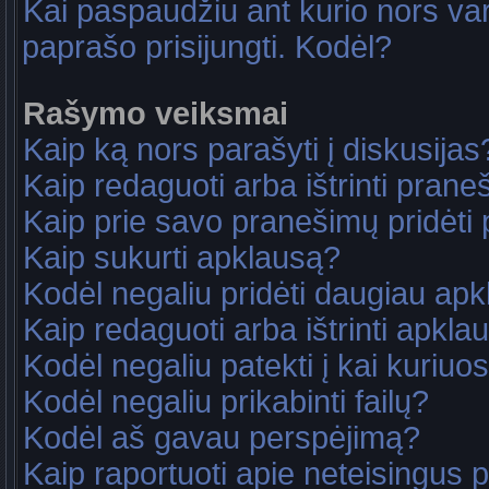
Kai paspaudžiu ant kurio nors va
paprašo prisijungti. Kodėl?
Rašymo veiksmai
Kaip ką nors parašyti į diskusijas
Kaip redaguoti arba ištrinti pran
Kaip prie savo pranešimų pridėti
Kaip sukurti apklausą?
Kodėl negaliu pridėti daugiau ap
Kaip redaguoti arba ištrinti apkla
Kodėl negaliu patekti į kai kuriu
Kodėl negaliu prikabinti failų?
Kodėl aš gavau perspėjimą?
Kaip raportuoti apie neteisingus