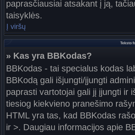
paprasčiausiai atsakant į ją, tačiau
taisyklės.
Į viršų
Teksto f
» Kas yra BBKodas?
BBKodas - tai specialus kodas la
BBKodą gali išjungti/įjungti admin
paprasti vartotojai gali jį įjungti 
tiesiog kiekvieno pranešimo raš
HTML yra tas, kad BBKodas rašoma
ir >. Daugiau informacijos apie B