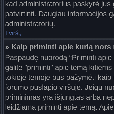
kad administratorius paskyrė jus g
patvirtinti. Daugiau informacijos g
administratorių.
Į viršų
» Kaip priminti apie kurią nor
Paspaudę nuorodą “Priminti apie
galite "priminti" apie temą kitiem
tokioje temoje bus pažymėti kaip 
forumo puslapio viršuje. Jeigu nu
priminimas yra išjungtas arba nep
leidžiama priminti apie temą. Apie 