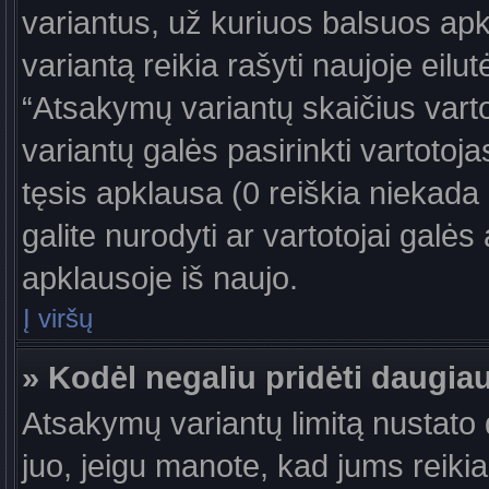
variantus, už kuriuos balsuos ap
variantą reikia rašyti naujoje eil
“Atsakymų variantų skaičius vartot
variantų galės pasirinkti vartotoj
tęsis apklausa (0 reiškia niekada 
galite nurodyti ar vartotojai galės
apklausoje iš naujo.
Į viršų
» Kodėl negaliu pridėti daugi
Atsakymų variantų limitą nustato d
juo, jeigu manote, kad jums reiki