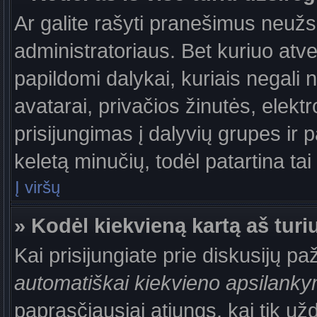
Ar galite rašyti pranešimus neužs
administratoriaus. Bet kuriuo atv
papildomi dalykai, kuriais negali 
avatarai, privačios žinutės, elek
prisijungimas į dalyvių grupes ir p
keletą minučių, todėl patartina tai
Į viršų
» Kodėl kiekvieną kartą aš turiu
Kai prisijungiate prie diskusijų p
automatiškai kiekvieno apsilank
paprasčiausiai atjungs, kai tik už