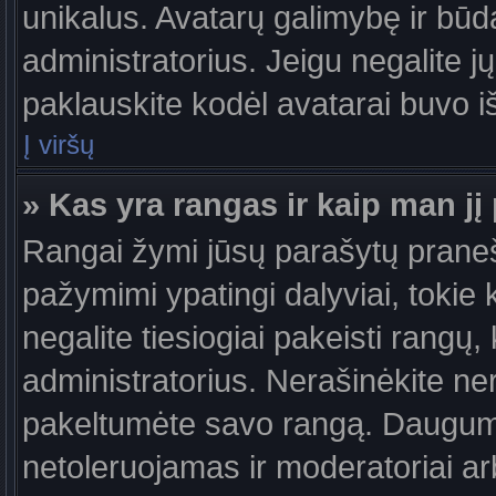
unikalus. Avatarų galimybę ir būdą,
administratorius. Jeigu negalite jų
paklauskite kodėl avatarai buvo iš
Į viršų
» Kas yra rangas ir kaip man jį 
Rangai žymi jūsų parašytų praneši
pažymimi ypatingi dalyviai, tokie 
negalite tiesiogiai pakeisti rangų,
administratorius. Nerašinėkite ne
pakeltumėte savo rangą. Daugumoj
netoleruojamas ir moderatoriai ar