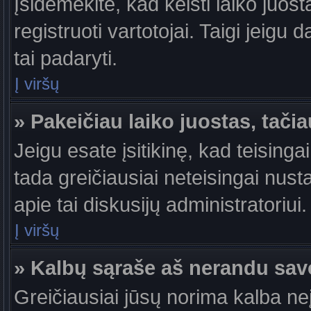
Įsidėmėkite, kad keisti laiko juosta
registruoti vartotojai. Taigi jeigu
tai padaryti.
Į viršų
» Pakeičiau laiko juostas, tačia
Jeigu esate įsitikinę, kad teisingai
tada greičiausiai neteisingai nust
apie tai diskusijų administratoriui.
Į viršų
» Kalbų sąraše aš nerandu sav
Greičiausiai jūsų norima kalba ne