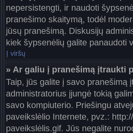
nepersistengti, ir naudoti šypsen
pranešimo skaitymą, todėl moderat
jūsų pranešimą. Diskusijų administ
kiek šypsenėlių galite panaudoti
Į viršų
» Ar galiu į pranešimą įtraukti 
Taip, jūs galite į savo pranešimą į
administratorius įjungė tokią galimy
savo kompiuterio. Priešingu atveju
paveikslėlio Internete, pvz.: ht
paveikslėlis.gif. Jūs negalite nuro