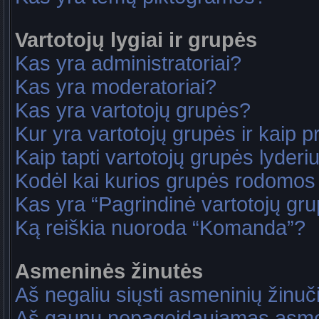
Vartotojų lygiai ir grupės
Kas yra administratoriai?
Kas yra moderatoriai?
Kas yra vartotojų grupės?
Kur yra vartotojų grupės ir kaip pri
Kaip tapti vartotojų grupės lyderi
Kodėl kai kurios grupės rodomos 
Kas yra “Pagrindinė vartotojų gr
Ką reiškia nuoroda “Komanda”?
Asmeninės žinutės
Aš negaliu siųsti asmeninių žinuč
Aš gaunu nepageidaujamas asme