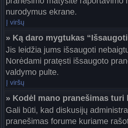
pranešimo matysite raportavimo m
nurodymus ekrane.
Į viršų
» Ką daro mygtukas “Išsaugot
Jis leidžia jums išsaugoti nebaigt
Norėdami pratęsti išsaugoto pran
valdymo pulte.
Į viršų
» Kodėl mano pranešimas turi b
Gali būti, kad diskusijų administr
pranešimas forume kuriame rašote tu