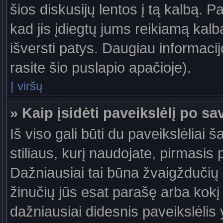
šios diskusijų lentos į tą kalbą. P
kad jis įdiegtų jums reikiamą kalb
išversti patys. Daugiau informaci
rasite šio puslapio apačioje).
Į viršų
» Kaip įsidėti paveikslėlį po s
Iš viso gali būti du paveikslėliai 
stiliaus, kurį naudojate, pirmasis 
Dažniausiai tai būna žvaigždučių a
žinučių jūs esat parašę arba kokį 
dažniausiai didesnis paveikslėlis 