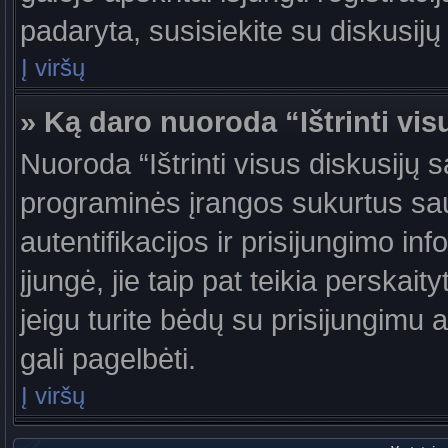
padaryta, susisiekite su diskusijų
Į viršų
» Ką daro nuoroda “Ištrinti vis
Nuoroda “Ištrinti visus diskusijų 
programinės įrangos sukurtus sa
autentifikacijos ir prisijungimo in
įjungė, jie taip pat teikia perskai
jeigu turite bėdų su prisijungimu 
gali pagelbėti.
Į viršų