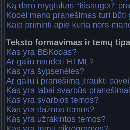
Ką daro mygtukas “Išsaugoti” p
Kodėl mano pranešimas turi būti p
Kaip priminti apie kurią nors ma
Teksto formavimas ir temų tipa
Kas yra BBKodas?
Ar galiu naudoti HTML?
Kas yra šypsenėlės?
Ar galiu į pranešimą įtraukti pavei
Kas yra labai svarbūs pranešima
Kas yra svarbios temos?
Kas yra dažnos temos?
Kas yra užrakintos temos?
Kas yra temų piktogramos?