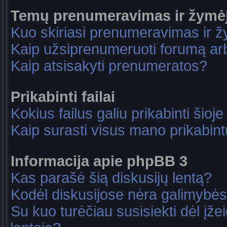
Temų prenumeravimas ir žymė
Kuo skiriasi prenumeravimas ir 
Kaip užsiprenumeruoti forumą a
Kaip atsisakyti prenumeratos?
Prikabinti failai
Kokius failus galiu prikabinti šioje
Kaip surasti visus mano prikabint
Informacija apie phpBB 3
Kas parašė šią diskusijų lentą?
Kodėl diskusijose nėra galimybė
Su kuo turėčiau susisiekti dėl įže