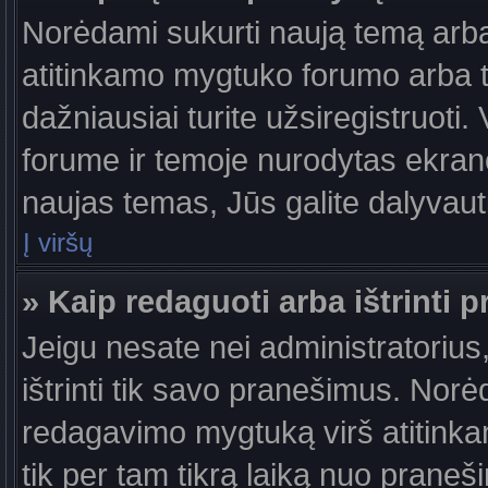
Norėdami sukurti naują temą arb
atitinkamo mygtuko forumo arba 
dažniausiai turite užsiregistruoti
forume ir temoje nurodytas ekrano
naujas temas, Jūs galite dalyvauti
Į viršų
» Kaip redaguoti arba ištrinti 
Jeigu nesate nei administratorius,
ištrinti tik savo pranešimus. No
redagavimo mygtuką virš atitinkam
tik per tam tikrą laiką nuo prane