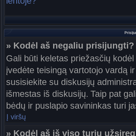
lentoje?
Prisij
» Kodėl aš negaliu prisijungti?
Gali būti keletas priežasčių kodėl t
įvedėte teisingą vartotojo vardą ir 
susisiekite su diskusijų administr
išmestas iš diskusijų. Taip pat gal
bėdų ir puslapio savininkas turi jas
Į viršų
» Kodėl aš iš viso turiu užsireg