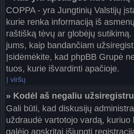
COPPA - yra Jungtinių Valstijų įst
kurie renka informaciją iš asmenų 
raštišką tėvų ar globėjų sutikimą. J
jums, kaip bandančiam užsiregistru
Įsidėmėkite, kad phpBB Grupė nete
tuos, kurie išvardinti apačioje.
Į viršų
» Kodėl aš negaliu užsiregistru
Gali būti, kad diskusijų administ
uždraudė vartotojo vardą, kuriuo b
galėjo apskritai išjungti registraci