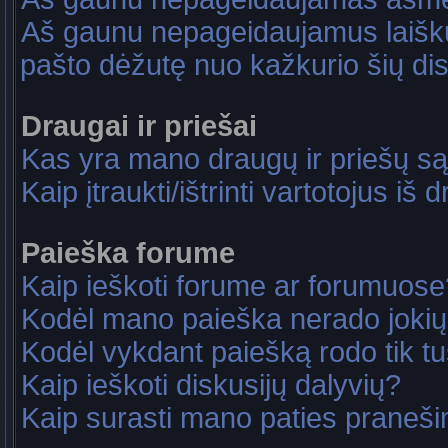
Aš gaunu nepageidaujamus laiškus
pašto dėžutę nuo kažkurio šių dis
Draugai ir priešai
Kas yra mano draugų ir priešų są
Kaip įtraukti/ištrinti vartotojus i
Paieška forume
Kaip ieškoti forume ar forumuose
Kodėl mano paieška nerado jokių
Kodėl vykdant paiešką rodo tik tu
Kaip ieškoti diskusijų dalyvių?
Kaip surasti mano paties praneš