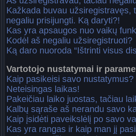
Aš užsiregistravau, tačiau negaliu 
Kažkada buvau užsiregistravęs, ta
negaliu prisijungti. Ką daryti?!
Kas yra apsaugos nuo vaikų fun
Kodėl aš negaliu užsiregistruoti?
Ką daro nuoroda “Ištrinti visus di
Vartotojo nustatymai ir parame
Kaip pasikeisi savo nustatymus?
Neteisingas laikas!
Pakeičiau laiko juostas, tačiau lai
Kalbų sąraše aš nerandu savo ka
Kaip įsidėti paveikslėlį po savo v
Kas yra rangas ir kaip man jį pasi