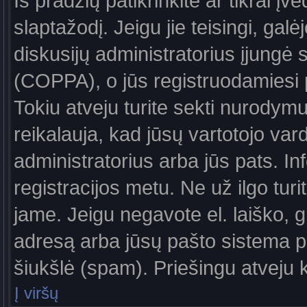
Iš pradžių patikrinkite ar tikrai įv
slaptažodį. Jeigu jie teisingi, galė
diskusijų administratorius įjungė
(COPPA), o jūs registruodamiesi 
Tokiu atveju turite sekti nurodymu
reikalauja, kad jūsų vartotojo var
administratorius arba jūs pats. In
registracijos metu. Ne už ilgo turi
jame. Jeigu negavote el. laiško, g
adresą arba jūsų pašto sistema pa
šiukšlė (spam). Priešingu atveju kr
Į viršų