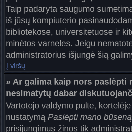
Taip padaryta saugumo sumetimais
iš jūsų kompiuterio pasinaudodam
bibliotekose, universitetuose ir k
minėtos varneles. Jeigu nematote
administratorius išjungė šią gali
Į viršų
» Ar galima kaip nors paslėpti 
nesimatytų dabar diskutuojanč
Vartotojo valdymo pulte, kortelėje
nustatymą
Paslėpti mano būseną
prisijungimus žinos tik administrat