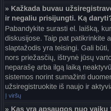
» Kažkada buvau užsiregistravęs
ir negaliu prisijungti. Ką daryti
Pabandykite surasti el. laišką, ku
diskusijose. Taip pat patikrinkite a
slaptažodis yra teisingi. Gali būti
nors priežasčių, ištrynė jūsų var
neparašę arba ilgą laiką neaktyvūs
sistemos norint sumažinti duomen
užsiregistruokite iš naujo ir aktyv
Į viršų
» Kas yra apsaugos nuo vaikų