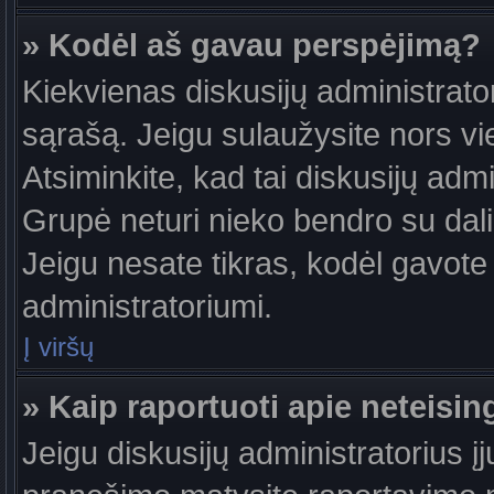
» Kodėl aš gavau perspėjimą?
Kiekvienas diskusijų administrator
sąrašą. Jeigu sulaužysite nors vie
Atsiminkite, kad tai diskusijų ad
Grupė neturi nieko bendro su dal
Jeigu nesate tikras, kodėl gavote 
administratoriumi.
Į viršų
» Kaip raportuoti apie neteis
Jeigu diskusijų administratorius į