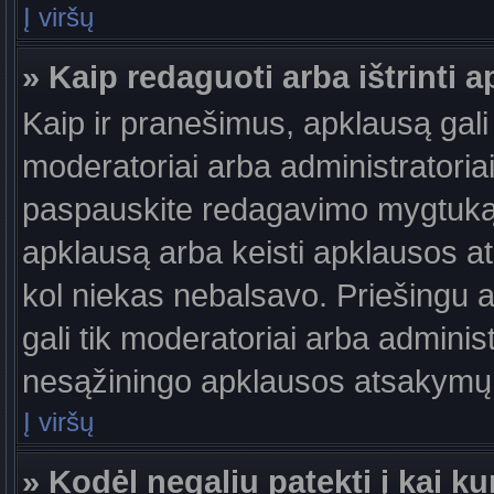
Į viršų
» Kaip redaguoti arba ištrinti 
Kaip ir pranešimus, apklausą gali 
moderatoriai arba administratori
paspauskite redagavimo mygtuką š
apklausą arba keisti apklausos at
kol niekas nebalsavo. Priešingu at
gali tik moderatoriai arba adminis
nesąžiningo apklausos atsakymų v
Į viršų
» Kodėl negaliu patekti į kai 