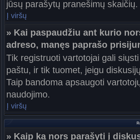
jūsų parašytų pranešimų skaičių.
Į viršų
» Kai paspaudžiu ant kurio nor
adreso, manęs paprašo prisiju
Tik registruoti vartotojai gali sių
paštu, ir tik tuomet, jeigu diskusi
Taip bandoma apsaugoti vartotojų
naudojimo.
Į viršų
R
» Kaip ką nors parašyti į disku