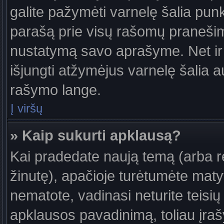
galite pažymėti varnelę šalia pun
parašą prie visų rašomų pranešimų
nustatymą savo aprašyme. Net ir 
išjungti atžymėjus varnelę šalia
rašymo lange.
Į viršų
» Kaip sukurti apklausą?
Kai pradedate naują temą (arba 
žinutę), apačioje turėtumėte maty
nematote, vadinasi neturite teisių 
apklausos pavadinimą, toliau įra