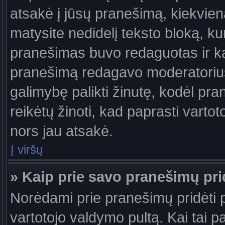
atsakė į jūsų pranešimą, kiekvie
matysite nedidelį teksto bloką, k
pranešimas buvo redaguotas ir k
pranešimą redagavo moderatorius a
galimybę palikti žinutę, kodėl pr
reikėtų žinoti, kad paprasti vartotoj
nors jau atsakė.
Į viršų
» Kaip prie savo pranešimų pri
Norėdami prie pranešimų pridėti pa
vartotojo valdymo pultą. Kai tai 