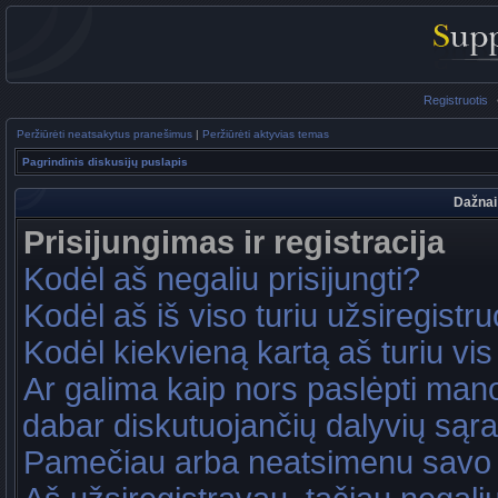
Registruotis
Peržiūrėti neatsakytus pranešimus
|
Peržiūrėti aktyvias temas
Pagrindinis diskusijų puslapis
Dažnai
Prisijungimas ir registracija
Kodėl aš negaliu prisijungti?
Kodėl aš iš viso turiu užsiregistru
Kodėl kiekvieną kartą aš turiu vis 
Ar galima kaip nors paslėpti mano
dabar diskutuojančių dalyvių sąr
Pamečiau arba neatsimenu savo 