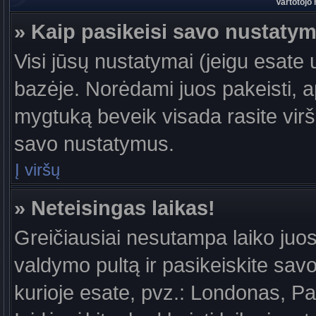
Vartotojo
» Kaip pasikeisi savo nustaty
Visi jūsų nustatymai (jeigu esat
bazėje. Norėdami juos pakeisti, a
mygtuką beveik visada rasite viršu
savo nustatymus.
Į viršų
» Neteisingas laikas!
Greičiausiai nesutampa laiko juost
valdymo pultą ir pasikeiskite savo l
kurioje esate, pvz.: Londonas, Par