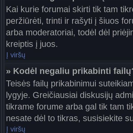
Kai kurie forumai skirti tik tam ti
peržiūrėti, trinti ir rašyti į šiuo
arba moderatoriai, todėl dėl priėj
kreiptis į juos.
Į viršų
» Kodėl negaliu prikabinti failų
Teisės failų prikabinimui suteiki
lygyje. Greičiausiai diskusijų admi
tikrame forume arba gal tik tam ti
nesate dėl to tikras, susisiekite s
Į viršų