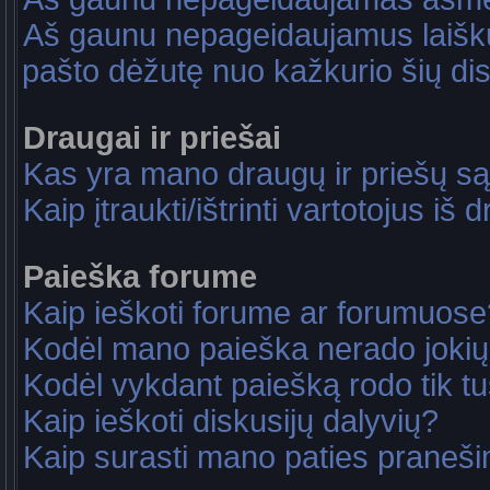
Aš gaunu nepageidaujamus laiškus
pašto dėžutę nuo kažkurio šių dis
Draugai ir priešai
Kas yra mano draugų ir priešų są
Kaip įtraukti/ištrinti vartotojus i
Paieška forume
Kaip ieškoti forume ar forumuose
Kodėl mano paieška nerado jokių
Kodėl vykdant paiešką rodo tik tu
Kaip ieškoti diskusijų dalyvių?
Kaip surasti mano paties praneš