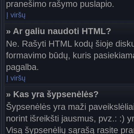
pranešimo rašymo puslapio.
Į viršų
» Ar galiu naudoti HTML?
Ne. Rašyti HTML kodų šioje diskus
formavimo būdų, kuris pasiekiam
pagalba.
Į viršų
» Kas yra šypsenėlės?
Šypsenėlės yra maži paveikslėlia
norint išreikšti jausmus, pvz.: :) y
Visą šypsenėlių sąrašą rasite pr