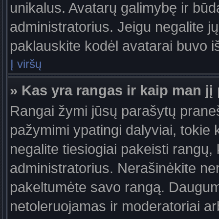
unikalus. Avatarų galimybę ir būdą,
administratorius. Jeigu negalite jų
paklauskite kodėl avatarai buvo iš
Į viršų
» Kas yra rangas ir kaip man jį 
Rangai žymi jūsų parašytų praneši
pažymimi ypatingi dalyviai, tokie 
negalite tiesiogiai pakeisti rangų,
administratorius. Nerašinėkite ne
pakeltumėte savo rangą. Daugumoj
netoleruojamas ir moderatoriai ar