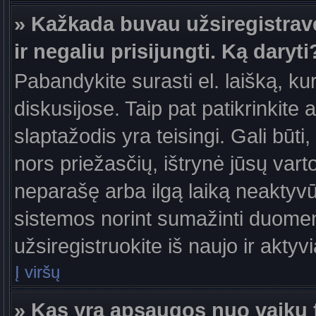
» Kažkada buvau užsiregistravęs
ir negaliu prisijungti. Ką daryti
Pabandykite surasti el. laišką, ku
diskusijose. Taip pat patikrinkite a
slaptažodis yra teisingi. Gali būti
nors priežasčių, ištrynė jūsų var
neparašę arba ilgą laiką neaktyvūs
sistemos norint sumažinti duomen
užsiregistruokite iš naujo ir aktyv
Į viršų
» Kas yra apsaugos nuo vaikų