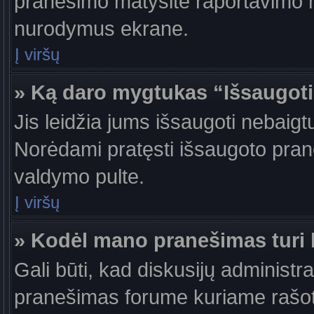
pranešimo matysite raportavimo m
nurodymus ekrane.
Į viršų
» Ką daro mygtukas “Išsaugot
Jis leidžia jums išsaugoti nebaigt
Norėdami pratęsti išsaugoto pran
valdymo pulte.
Į viršų
» Kodėl mano pranešimas turi b
Gali būti, kad diskusijų administr
pranešimas forume kuriame rašote tu