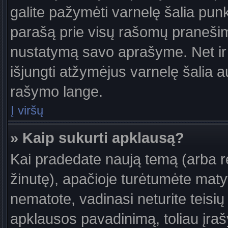
galite pažymėti varnelę šalia pun
parašą prie visų rašomų pranešimų
nustatymą savo aprašyme. Net ir 
išjungti atžymėjus varnelę šalia
rašymo lange.
Į viršų
» Kaip sukurti apklausą?
Kai pradedate naują temą (arba 
žinutę), apačioje turėtumėte maty
nematote, vadinasi neturite teisių 
apklausos pavadinimą, toliau įra