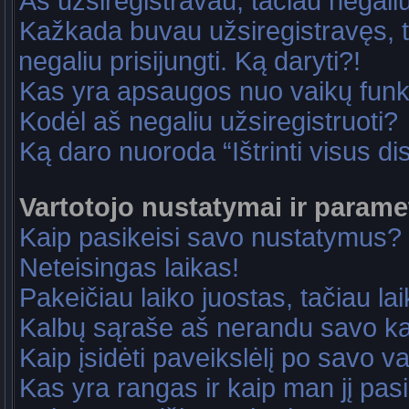
Aš užsiregistravau, tačiau negaliu 
Kažkada buvau užsiregistravęs, ta
negaliu prisijungti. Ką daryti?!
Kas yra apsaugos nuo vaikų fun
Kodėl aš negaliu užsiregistruoti?
Ką daro nuoroda “Ištrinti visus di
Vartotojo nustatymai ir parame
Kaip pasikeisi savo nustatymus?
Neteisingas laikas!
Pakeičiau laiko juostas, tačiau lai
Kalbų sąraše aš nerandu savo ka
Kaip įsidėti paveikslėlį po savo v
Kas yra rangas ir kaip man jį pasi