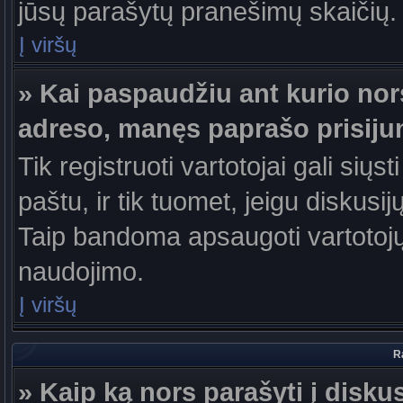
jūsų parašytų pranešimų skaičių.
Į viršų
» Kai paspaudžiu ant kurio nor
adreso, manęs paprašo prisiju
Tik registruoti vartotojai gali sių
paštu, ir tik tuomet, jeigu diskusi
Taip bandoma apsaugoti vartotojų
naudojimo.
Į viršų
R
» Kaip ką nors parašyti į disku