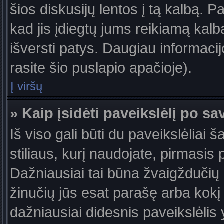
šios diskusijų lentos į tą kalbą. P
kad jis įdiegtų jums reikiamą kalb
išversti patys. Daugiau informaci
rasite šio puslapio apačioje).
Į viršų
» Kaip įsidėti paveikslėlį po s
Iš viso gali būti du paveikslėliai 
stiliaus, kurį naudojate, pirmasis 
Dažniausiai tai būna žvaigždučių a
žinučių jūs esat parašę arba kokį 
dažniausiai didesnis paveikslėlis 