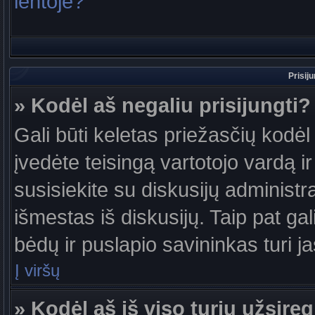
lentoje?
Prisij
» Kodėl aš negaliu prisijungti?
Gali būti keletas priežasčių kodėl t
įvedėte teisingą vartotojo vardą ir 
susisiekite su diskusijų administr
išmestas iš diskusijų. Taip pat gal
bėdų ir puslapio savininkas turi jas
Į viršų
» Kodėl aš iš viso turiu užsireg