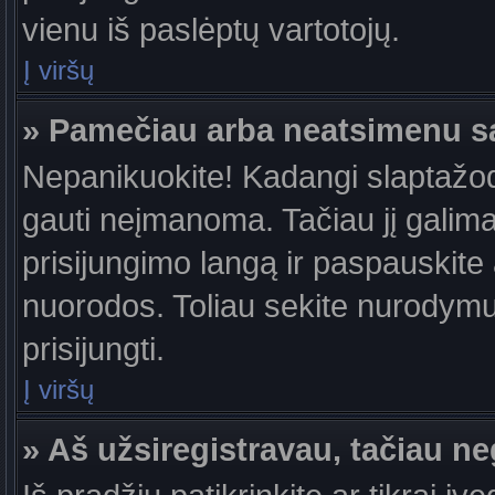
vienu iš paslėptų vartotojų.
Į viršų
» Pamečiau arba neatsimenu s
Nepanikuokite! Kadangi slaptažo
gauti neįmanoma. Tačiau jį galima 
prisijungimo langą ir paspauskite
nuorodos. Toliau sekite nurodymus
prisijungti.
Į viršų
» Aš užsiregistravau, tačiau neg