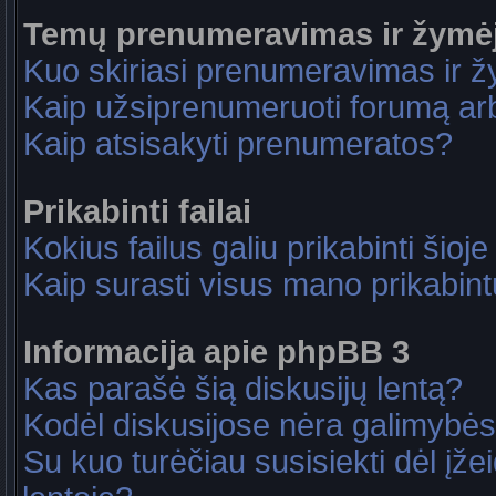
Temų prenumeravimas ir žymė
Kuo skiriasi prenumeravimas ir 
Kaip užsiprenumeruoti forumą a
Kaip atsisakyti prenumeratos?
Prikabinti failai
Kokius failus galiu prikabinti šioje
Kaip surasti visus mano prikabint
Informacija apie phpBB 3
Kas parašė šią diskusijų lentą?
Kodėl diskusijose nėra galimybė
Su kuo turėčiau susisiekti dėl įže