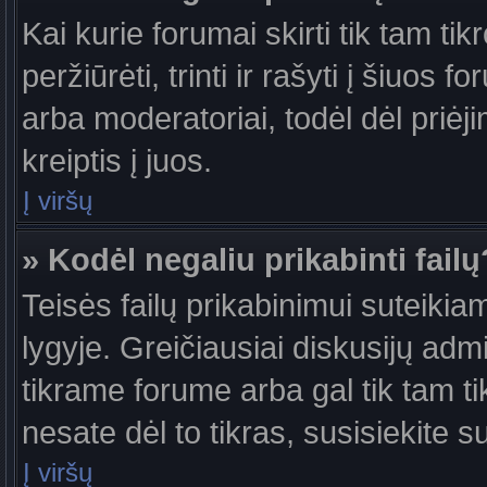
Kai kurie forumai skirti tik tam ti
peržiūrėti, trinti ir rašyti į šiuo
arba moderatoriai, todėl dėl priėj
kreiptis į juos.
Į viršų
» Kodėl negaliu prikabinti failų
Teisės failų prikabinimui suteiki
lygyje. Greičiausiai diskusijų admi
tikrame forume arba gal tik tam ti
nesate dėl to tikras, susisiekite s
Į viršų