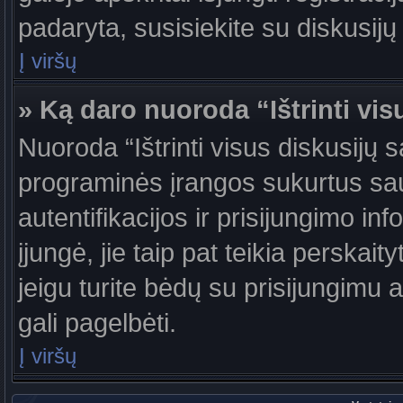
padaryta, susisiekite su diskusijų
Į viršų
» Ką daro nuoroda “Ištrinti vis
Nuoroda “Ištrinti visus diskusijų 
programinės įrangos sukurtus sa
autentifikacijos ir prisijungimo in
įjungė, jie taip pat teikia perskai
jeigu turite bėdų su prisijungimu 
gali pagelbėti.
Į viršų