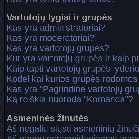
Vartotojų lygiai ir grupės
Kas yra administratoriai?
Kas yra moderatoriai?
Kas yra vartotojų grupės?
Kur yra vartotojų grupės ir kaip pri
Kaip tapti vartotojų grupės lyderi
Kodėl kai kurios grupės rodomos 
Kas yra “Pagrindinė vartotojų gr
Ką reiškia nuoroda “Komanda”?
Asmeninės žinutės
Aš negaliu siųsti asmeninių žinuč
Aš gaunu nepageidaujamas asme