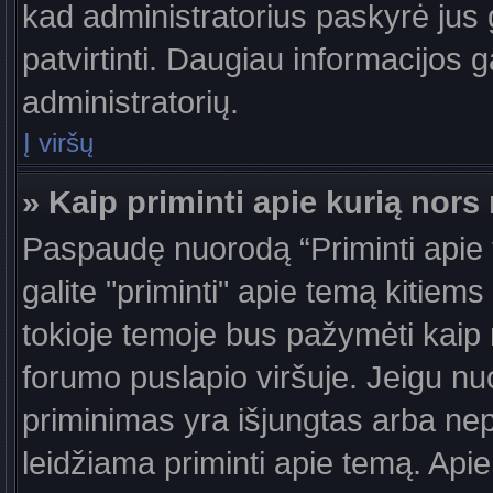
kad administratorius paskyrė jus g
patvirtinti. Daugiau informacijos g
administratorių.
Į viršų
» Kaip priminti apie kurią nor
Paspaudę nuorodą “Priminti apie
galite "priminti" apie temą kitiem
tokioje temoje bus pažymėti kaip 
forumo puslapio viršuje. Jeigu nu
priminimas yra išjungtas arba nep
leidžiama priminti apie temą. Apie 