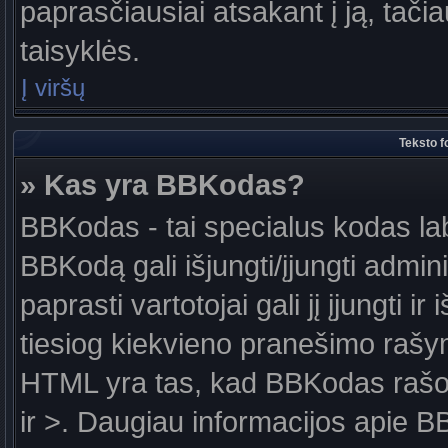
paprasčiausiai atsakant į ją, tačiau
taisyklės.
Į viršų
Teksto f
» Kas yra BBKodas?
BBKodas - tai specialus kodas la
BBKodą gali išjungti/įjungti admin
paprasti vartotojai gali jį įjungti 
tiesiog kiekvieno pranešimo raš
HTML yra tas, kad BBKodas rašoma
ir >. Daugiau informacijos apie B