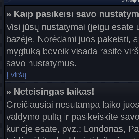
Vartotojo
» Kaip pasikeisi savo nustaty
Visi jūsų nustatymai (jeigu esat
bazėje. Norėdami juos pakeisti, a
mygtuką beveik visada rasite viršu
savo nustatymus.
Į viršų
» Neteisingas laikas!
Greičiausiai nesutampa laiko juost
valdymo pultą ir pasikeiskite savo l
kurioje esate, pvz.: Londonas, Par