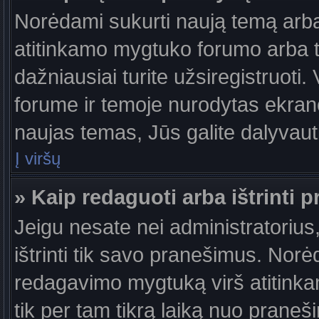
Norėdami sukurti naują temą arb
atitinkamo mygtuko forumo arba 
dažniausiai turite užsiregistruoti
forume ir temoje nurodytas ekrano
naujas temas, Jūs galite dalyvauti
Į viršų
» Kaip redaguoti arba ištrinti 
Jeigu nesate nei administratorius,
ištrinti tik savo pranešimus. No
redagavimo mygtuką virš atitinkam
tik per tam tikrą laiką nuo prane