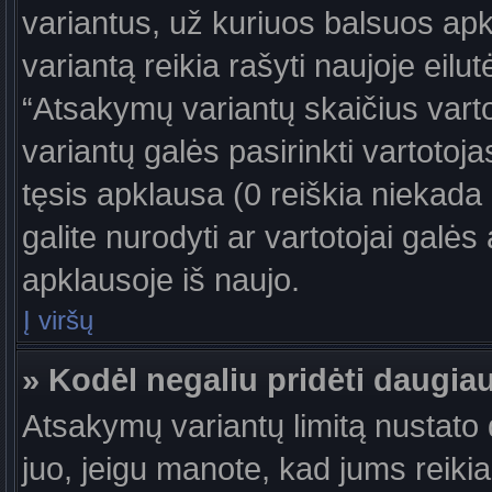
variantus, už kuriuos balsuos ap
variantą reikia rašyti naujoje eil
“Atsakymų variantų skaičius vartot
variantų galės pasirinkti vartotoj
tęsis apklausa (0 reiškia niekada 
galite nurodyti ar vartotojai galės
apklausoje iš naujo.
Į viršų
» Kodėl negaliu pridėti daugi
Atsakymų variantų limitą nustato d
juo, jeigu manote, kad jums reiki