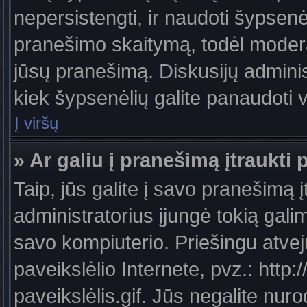
nepersistengti, ir naudoti šypsen
pranešimo skaitymą, todėl moderat
jūsų pranešimą. Diskusijų administ
kiek šypsenėlių galite panaudoti
Į viršų
» Ar galiu į pranešimą įtraukti 
Taip, jūs galite į savo pranešimą į
administratorius įjungė tokią galimy
savo kompiuterio. Priešingu atveju
paveikslėlio Internete, pvz.: ht
paveikslėlis.gif. Jūs negalite nuro