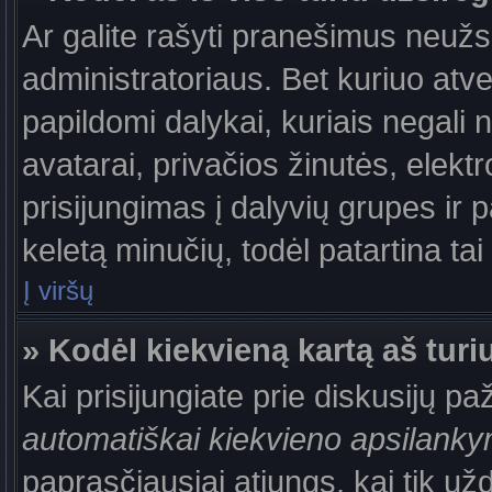
Ar galite rašyti pranešimus neužs
administratoriaus. Bet kuriuo atv
papildomi dalykai, kuriais negali 
avatarai, privačios žinutės, elek
prisijungimas į dalyvių grupes ir p
keletą minučių, todėl patartina tai
Į viršų
» Kodėl kiekvieną kartą aš turiu
Kai prisijungiate prie diskusijų p
automatiškai kiekvieno apsilank
paprasčiausiai atjungs, kai tik už