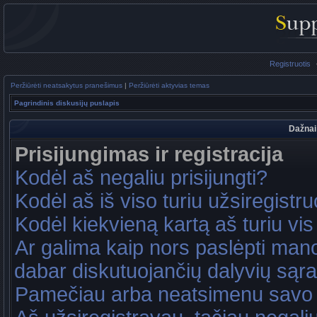
Registruotis
Peržiūrėti neatsakytus pranešimus
|
Peržiūrėti aktyvias temas
Pagrindinis diskusijų puslapis
Dažnai
Prisijungimas ir registracija
Kodėl aš negaliu prisijungti?
Kodėl aš iš viso turiu užsiregistru
Kodėl kiekvieną kartą aš turiu vis 
Ar galima kaip nors paslėpti mano
dabar diskutuojančių dalyvių sąr
Pamečiau arba neatsimenu savo 