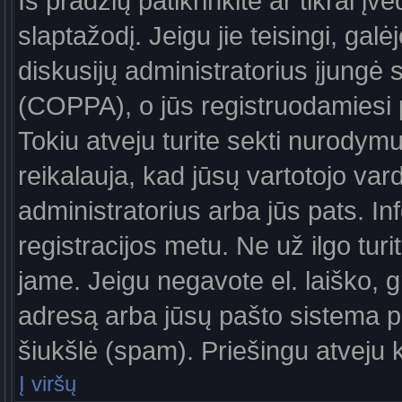
Iš pradžių patikrinkite ar tikrai įv
slaptažodį. Jeigu jie teisingi, galė
diskusijų administratorius įjungė
(COPPA), o jūs registruodamiesi 
Tokiu atveju turite sekti nurodymu
reikalauja, kad jūsų vartotojo var
administratorius arba jūs pats. In
registracijos metu. Ne už ilgo turi
jame. Jeigu negavote el. laiško, g
adresą arba jūsų pašto sistema pa
šiukšlė (spam). Priešingu atveju kr
Į viršų