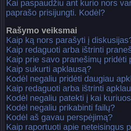
Kai paspaudžiu ant kurio nors va
paprašo prisijungti. Kodėl?
Rašymo veiksmai
Kaip ką nors parašyti į diskusijas
Kaip redaguoti arba ištrinti pran
Kaip prie savo pranešimų pridėti
Kaip sukurti apklausą?
Kodėl negaliu pridėti daugiau ap
Kaip redaguoti arba ištrinti apkla
Kodėl negaliu patekti į kai kuriu
Kodėl negaliu prikabinti failų?
Kodėl aš gavau perspėjimą?
Kaip raportuoti apie neteisingus