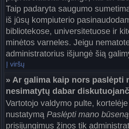
Taip padaryta saugumo sumetimais
iš jūsų kompiuterio pasinaudodam
bibliotekose, universitetuose ir k
minėtos varneles. Jeigu nematote
administratorius išjungė šią gali
Į viršų
» Ar galima kaip nors paslėpti 
nesimatytų dabar diskutuojanč
Vartotojo valdymo pulte, kortelėje
nustatymą
Paslėpti mano būseną
prisijungimus žinos tik administrat