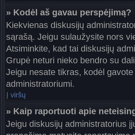
» Kodėl aš gavau perspėjimą?
Kiekvienas diskusijų administrator
sąrašą. Jeigu sulaužysite nors vie
Atsiminkite, kad tai diskusijų ad
Grupė neturi nieko bendro su dal
Jeigu nesate tikras, kodėl gavote 
administratoriumi.
Į viršų
» Kaip raportuoti apie neteis
Jeigu diskusijų administratorius į