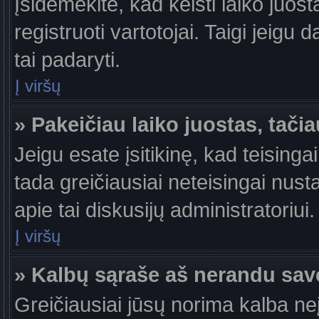
Įsidėmėkite, kad keisti laiko juosta
registruoti vartotojai. Taigi jeigu
tai padaryti.
Į viršų
» Pakeičiau laiko juostas, tačia
Jeigu esate įsitikinę, kad teisingai
tada greičiausiai neteisingai nust
apie tai diskusijų administratoriui.
Į viršų
» Kalbų sąraše aš nerandu sav
Greičiausiai jūsų norima kalba ne