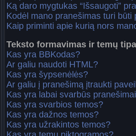
Ką daro mygtukas “Išsaugoti” p
Kodėl mano pranešimas turi būti p
Kaip priminti apie kurią nors ma
Teksto formavimas ir temų tipa
Kas yra BBKodas?
Ar galiu naudoti HTML?
Kas yra šypsenėlės?
Ar galiu į pranešimą įtraukti pavei
Kas yra labai svarbūs pranešima
Kas yra svarbios temos?
Kas yra dažnos temos?
Kas yra užrakintos temos?
Kas yra temų piktogramos?