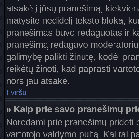
atsakė į jūsų pranešimą, kiekvie
matysite nedidelį teksto bloką, k
pranešimas buvo redaguotas ir k
pranešimą redagavo moderatorius a
galimybę palikti žinutę, kodėl pr
reikėtų žinoti, kad paprasti vartotoj
nors jau atsakė.
Į viršų
» Kaip prie savo pranešimų pri
Norėdami prie pranešimų pridėti pa
vartotojo valdymo pultą. Kai tai 