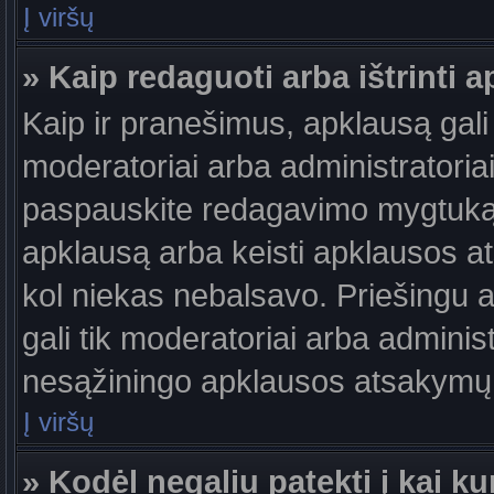
Į viršų
» Kaip redaguoti arba ištrinti 
Kaip ir pranešimus, apklausą gali 
moderatoriai arba administratori
paspauskite redagavimo mygtuką š
apklausą arba keisti apklausos at
kol niekas nebalsavo. Priešingu at
gali tik moderatoriai arba adminis
nesąžiningo apklausos atsakymų v
Į viršų
» Kodėl negaliu patekti į kai 