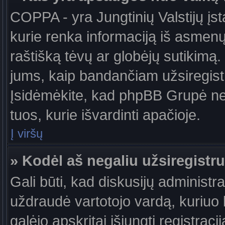
COPPA - yra Jungtinių Valstijų įst
kurie renka informaciją iš asmenų 
raštišką tėvų ar globėjų sutikimą. J
jums, kaip bandančiam užsiregistru
Įsidėmėkite, kad phpBB Grupė nete
tuos, kurie išvardinti apačioje.
Į viršų
» Kodėl aš negaliu užsiregistru
Gali būti, kad diskusijų administ
uždraudė vartotojo vardą, kuriuo b
galėjo apskritai išjungti registraci