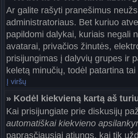
Ar galite rašyti pranešimus neužs
administratoriaus. Bet kuriuo atv
papildomi dalykai, kuriais negali 
avatarai, privačios žinutės, elek
prisijungimas į dalyvių grupes ir p
keletą minučių, todėl patartina tai
Į viršų
» Kodėl kiekvieną kartą aš turiu
Kai prisijungiate prie diskusijų p
automatiškai kiekvieno apsilank
paprasčiausiai atjungs, kai tik už