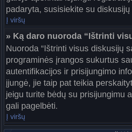
padaryta, susisiekite su diskusijų
Į viršų
» Ką daro nuoroda “Ištrinti vis
Nuoroda “Ištrinti visus diskusijų 
programinės įrangos sukurtus sa
autentifikacijos ir prisijungimo in
įjungė, jie taip pat teikia perskai
jeigu turite bėdų su prisijungimu 
gali pagelbėti.
Į viršų