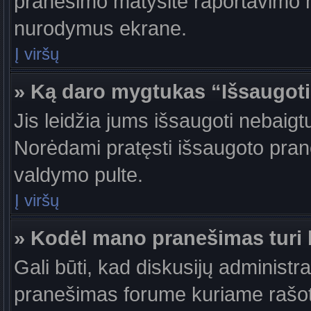
pranešimo matysite raportavimo m
nurodymus ekrane.
Į viršų
» Ką daro mygtukas “Išsaugot
Jis leidžia jums išsaugoti nebaigt
Norėdami pratęsti išsaugoto pran
valdymo pulte.
Į viršų
» Kodėl mano pranešimas turi b
Gali būti, kad diskusijų administr
pranešimas forume kuriame rašote tu