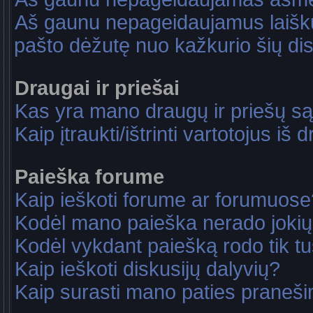
Aš gaunu nepageidaujamus laiškus
pašto dėžutę nuo kažkurio šių dis
Draugai ir priešai
Kas yra mano draugų ir priešų są
Kaip įtraukti/ištrinti vartotojus i
Paieška forume
Kaip ieškoti forume ar forumuose
Kodėl mano paieška nerado jokių
Kodėl vykdant paiešką rodo tik tu
Kaip ieškoti diskusijų dalyvių?
Kaip surasti mano paties praneš