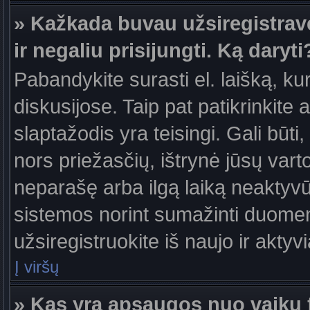
» Kažkada buvau užsiregistravęs
ir negaliu prisijungti. Ką daryti
Pabandykite surasti el. laišką, ku
diskusijose. Taip pat patikrinkite a
slaptažodis yra teisingi. Gali būti
nors priežasčių, ištrynė jūsų var
neparašę arba ilgą laiką neaktyvūs
sistemos norint sumažinti duomen
užsiregistruokite iš naujo ir aktyv
Į viršų
» Kas yra apsaugos nuo vaikų