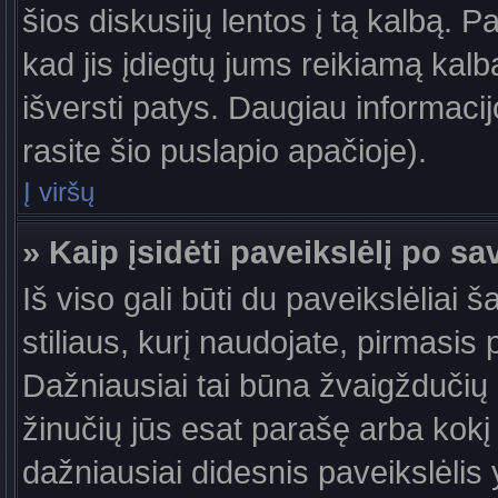
šios diskusijų lentos į tą kalbą. P
kad jis įdiegtų jums reikiamą kalb
išversti patys. Daugiau informaci
rasite šio puslapio apačioje).
Į viršų
» Kaip įsidėti paveikslėlį po s
Iš viso gali būti du paveikslėliai 
stiliaus, kurį naudojate, pirmasis 
Dažniausiai tai būna žvaigždučių a
žinučių jūs esat parašę arba kokį 
dažniausiai didesnis paveikslėlis 