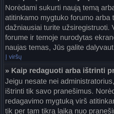
Norėdami sukurti naują temą arb
atitinkamo mygtuko forumo arba 
dažniausiai turite užsiregistruoti
forume ir temoje nurodytas ekrano
naujas temas, Jūs galite dalyvauti
Į viršų
» Kaip redaguoti arba ištrinti 
Jeigu nesate nei administratorius,
ištrinti tik savo pranešimus. No
redagavimo mygtuką virš atitinkam
tik per tam tikrą laiką nuo prane