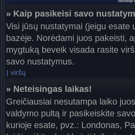
Vartotojo
» Kaip pasikeisi savo nustaty
Visi jūsų nustatymai (jeigu esat
bazėje. Norėdami juos pakeisti, a
mygtuką beveik visada rasite viršu
savo nustatymus.
Į viršų
» Neteisingas laikas!
Greičiausiai nesutampa laiko juost
valdymo pultą ir pasikeiskite savo l
kurioje esate, pvz.: Londonas, Par