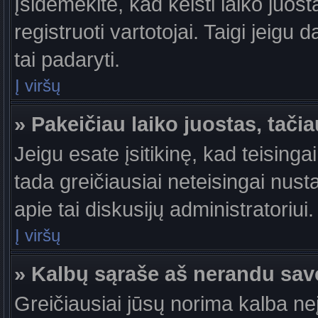
Įsidėmėkite, kad keisti laiko juosta
registruoti vartotojai. Taigi jeigu
tai padaryti.
Į viršų
» Pakeičiau laiko juostas, tačia
Jeigu esate įsitikinę, kad teisingai
tada greičiausiai neteisingai nust
apie tai diskusijų administratoriui.
Į viršų
» Kalbų sąraše aš nerandu sav
Greičiausiai jūsų norima kalba ne