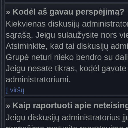
» Kodėl aš gavau perspėjimą?
Kiekvienas diskusijų administrator
sąrašą. Jeigu sulaužysite nors vie
Atsiminkite, kad tai diskusijų ad
Grupė neturi nieko bendro su dal
Jeigu nesate tikras, kodėl gavote 
administratoriumi.
Į viršų
» Kaip raportuoti apie neteis
Jeigu diskusijų administratorius į