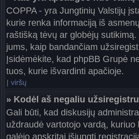
COPPA - yra Jungtinių Valstijų įst
kurie renka informaciją iš asmenų 
raštišką tėvų ar globėjų sutikimą. J
jums, kaip bandančiam užsiregistru
Įsidėmėkite, kad phpBB Grupė nete
tuos, kurie išvardinti apačioje.
Į viršų
» Kodėl aš negaliu užsiregistru
Gali būti, kad diskusijų administ
uždraudė vartotojo vardą, kuriuo b
galėjo apskritai išjungti registraci