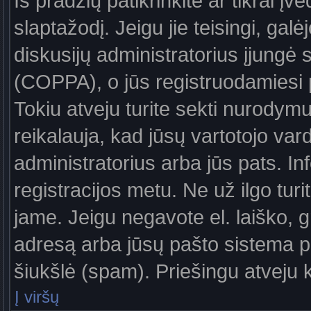
Iš pradžių patikrinkite ar tikrai įv
slaptažodį. Jeigu jie teisingi, galė
diskusijų administratorius įjungė
(COPPA), o jūs registruodamiesi 
Tokiu atveju turite sekti nurodymu
reikalauja, kad jūsų vartotojo var
administratorius arba jūs pats. In
registracijos metu. Ne už ilgo turi
jame. Jeigu negavote el. laiško, g
adresą arba jūsų pašto sistema pa
šiukšlė (spam). Priešingu atveju kr
Į viršų