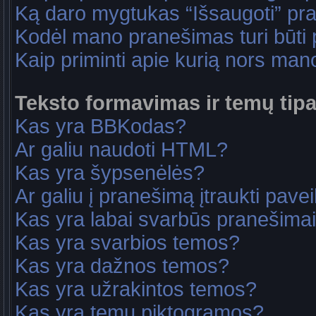
Ką daro mygtukas “Išsaugoti” p
Kodėl mano pranešimas turi būti p
Kaip priminti apie kurią nors ma
Teksto formavimas ir temų tipa
Kas yra BBKodas?
Ar galiu naudoti HTML?
Kas yra šypsenėlės?
Ar galiu į pranešimą įtraukti pavei
Kas yra labai svarbūs pranešima
Kas yra svarbios temos?
Kas yra dažnos temos?
Kas yra užrakintos temos?
Kas yra temų piktogramos?