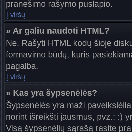
pranešimo rašymo puslapio.
Į viršų
» Ar galiu naudoti HTML?
Ne. Rašyti HTML kodų šioje diskus
formavimo būdų, kuris pasiekiam
pagalba.
Į viršų
» Kas yra šypsenėlės?
Šypsenėlės yra maži paveikslėlia
norint išreikšti jausmus, pvz.: :) y
Visą šypsenėlių sąrašą rasite pr