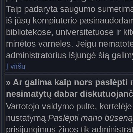
Taip padaryta saugumo sumetimais
iš jūsų kompiuterio pasinaudodam
bibliotekose, universitetuose ir k
minėtos varneles. Jeigu nematote
administratorius išjungė šią gali
Į viršų
» Ar galima kaip nors paslėpti 
nesimatytų dabar diskutuojanč
Vartotojo valdymo pulte, kortelėje
nustatymą
Paslėpti mano būseną
prisijungimus žinos tik administrat