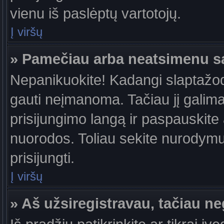
vienu iš paslėptų vartotojų.
Į viršų
» Pamečiau arba neatsimenu s
Nepanikuokite! Kadangi slaptažo
gauti neįmanoma. Tačiau jį galima 
prisijungimo langą ir paspauskite
nuorodos. Toliau sekite nurodymus
prisijungti.
Į viršų
» Aš užsiregistravau, tačiau neg