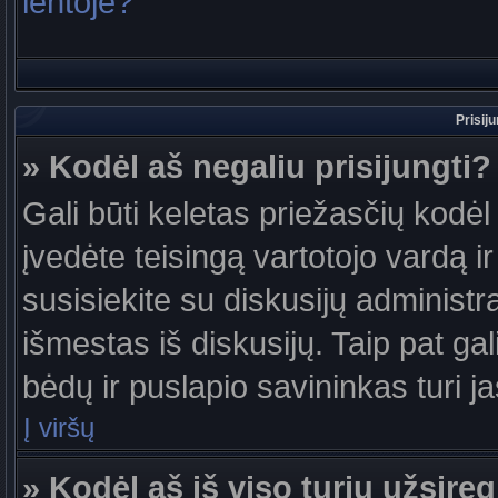
lentoje?
Prisij
» Kodėl aš negaliu prisijungti?
Gali būti keletas priežasčių kodėl t
įvedėte teisingą vartotojo vardą ir 
susisiekite su diskusijų administr
išmestas iš diskusijų. Taip pat gal
bėdų ir puslapio savininkas turi jas
Į viršų
» Kodėl aš iš viso turiu užsireg