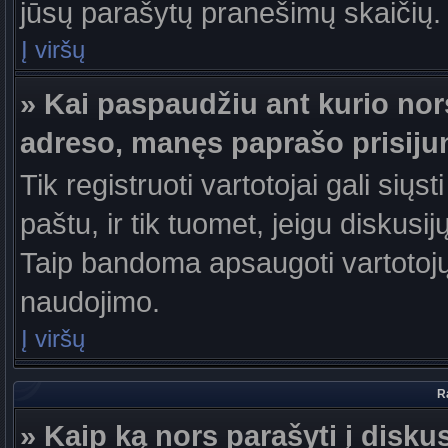
jūsų parašytų pranešimų skaičių.
Į viršų
» Kai paspaudžiu ant kurio nor
adreso, manęs paprašo prisiju
Tik registruoti vartotojai gali sių
paštu, ir tik tuomet, jeigu diskusi
Taip bandoma apsaugoti vartotojų
naudojimo.
Į viršų
R
» Kaip ką nors parašyti į disku