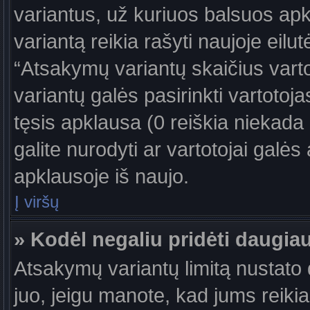
variantus, už kuriuos balsuos ap
variantą reikia rašyti naujoje eil
“Atsakymų variantų skaičius vartot
variantų galės pasirinkti vartotoj
tęsis apklausa (0 reiškia niekada 
galite nurodyti ar vartotojai galės
apklausoje iš naujo.
Į viršų
» Kodėl negaliu pridėti daugi
Atsakymų variantų limitą nustato d
juo, jeigu manote, kad jums reiki