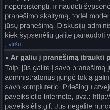
nepersistengti, ir naudoti šypsen
pranešimo skaitymą, todėl moderat
jūsų pranešimą. Diskusijų administ
kiek šypsenėlių galite panaudoti
Į viršų
» Ar galiu į pranešimą įtraukti 
Taip, jūs galite į savo pranešimą į
administratorius įjungė tokią galimy
savo kompiuterio. Priešingu atveju
paveikslėlio Internete, pvz.: ht
paveikslėlis.gif. Jūs negalite nuro