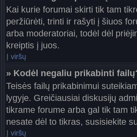
Kai kurie forumai skirti tik tam ti
peržiūrėti, trinti ir rašyti į šiuo
arba moderatoriai, todėl dėl priėj
kreiptis į juos.
Į viršų
» Kodėl negaliu prikabinti failų
Teisės failų prikabinimui suteiki
lygyje. Greičiausiai diskusijų admi
tikrame forume arba gal tik tam ti
nesate dėl to tikras, susisiekite s
Į viršų