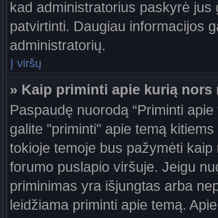
kad administratorius paskyrė jus g
patvirtinti. Daugiau informacijos g
administratorių.
Į viršų
» Kaip priminti apie kurią nor
Paspaudę nuorodą “Priminti apie
galite "priminti" apie temą kitiem
tokioje temoje bus pažymėti kaip 
forumo puslapio viršuje. Jeigu nu
priminimas yra išjungtas arba nep
leidžiama priminti apie temą. Apie 