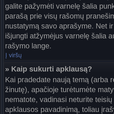
galite pažymėti varnelę šalia pun
parašą prie visų rašomų pranešimų
nustatymą savo aprašyme. Net ir 
išjungti atžymėjus varnelę šalia
rašymo lange.
Į viršų
» Kaip sukurti apklausą?
Kai pradedate naują temą (arba 
žinutę), apačioje turėtumėte maty
nematote, vadinasi neturite teisių 
apklausos pavadinimą, toliau įra