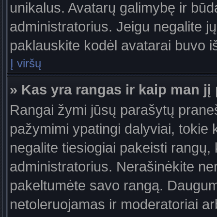
unikalus. Avatarų galimybę ir būdą,
administratorius. Jeigu negalite jų
paklauskite kodėl avatarai buvo iš
Į viršų
» Kas yra rangas ir kaip man jį 
Rangai žymi jūsų parašytų praneši
pažymimi ypatingi dalyviai, tokie 
negalite tiesiogiai pakeisti rangų,
administratorius. Nerašinėkite ne
pakeltumėte savo rangą. Daugumoj
netoleruojamas ir moderatoriai ar