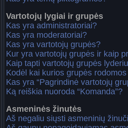
Vartotojų lygiai ir grupės
Kas yra administratoriai?
Kas yra moderatoriai?
Kas yra vartotojų grupės?
Kur yra vartotojų grupės ir kaip pri
Kaip tapti vartotojų grupės lyderi
Kodėl kai kurios grupės rodomos 
Kas yra “Pagrindinė vartotojų gr
Ką reiškia nuoroda “Komanda”?
Asmeninės žinutės
Aš negaliu siųsti asmeninių žinuč
Aš gaunu nepageidaujamas asme