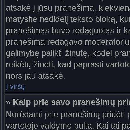
atsakė į jūsų pranešimą, kiekvie
matysite nedidelį teksto bloką, k
pranešimas buvo redaguotas ir k
pranešimą redagavo moderatorius a
galimybę palikti žinutę, kodėl pr
reikėtų žinoti, kad paprasti vartotoj
nors jau atsakė.
Į viršų
» Kaip prie savo pranešimų pri
Norėdami prie pranešimų pridėti pa
vartotojo valdymo pultą. Kai tai 