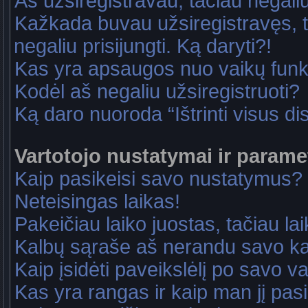
Aš užsiregistravau, tačiau negaliu 
Kažkada buvau užsiregistravęs, ta
negaliu prisijungti. Ką daryti?!
Kas yra apsaugos nuo vaikų fun
Kodėl aš negaliu užsiregistruoti?
Ką daro nuoroda “Ištrinti visus di
Vartotojo nustatymai ir parame
Kaip pasikeisi savo nustatymus?
Neteisingas laikas!
Pakeičiau laiko juostas, tačiau lai
Kalbų sąraše aš nerandu savo ka
Kaip įsidėti paveikslėlį po savo v
Kas yra rangas ir kaip man jį pasi