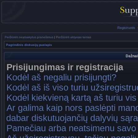
Registruotis
Peržiūrėti neatsakytus pranešimus
|
Peržiūrėti aktyvias temas
Pagrindinis diskusijų puslapis
Dažnai
Prisijungimas ir registracija
Kodėl aš negaliu prisijungti?
Kodėl aš iš viso turiu užsiregistru
Kodėl kiekvieną kartą aš turiu vis 
Ar galima kaip nors paslėpti mano
dabar diskutuojančių dalyvių sąr
Pamečiau arba neatsimenu savo 