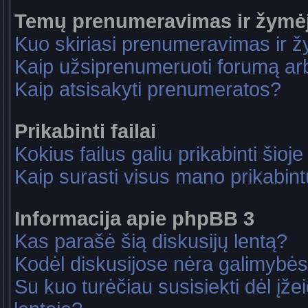
Temų prenumeravimas ir žymė
Kuo skiriasi prenumeravimas ir 
Kaip užsiprenumeruoti forumą a
Kaip atsisakyti prenumeratos?
Prikabinti failai
Kokius failus galiu prikabinti šioje
Kaip surasti visus mano prikabint
Informacija apie phpBB 3
Kas parašė šią diskusijų lentą?
Kodėl diskusijose nėra galimybė
Su kuo turėčiau susisiekti dėl įže