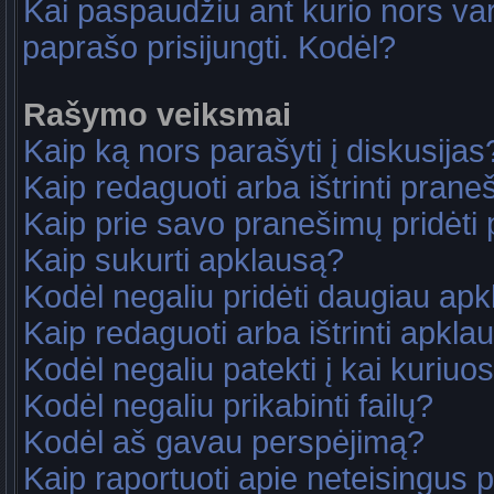
Kai paspaudžiu ant kurio nors va
paprašo prisijungti. Kodėl?
Rašymo veiksmai
Kaip ką nors parašyti į diskusijas
Kaip redaguoti arba ištrinti pran
Kaip prie savo pranešimų pridėti
Kaip sukurti apklausą?
Kodėl negaliu pridėti daugiau ap
Kaip redaguoti arba ištrinti apkla
Kodėl negaliu patekti į kai kuriu
Kodėl negaliu prikabinti failų?
Kodėl aš gavau perspėjimą?
Kaip raportuoti apie neteisingus