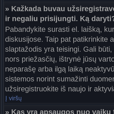
» Kažkada buvau užsiregistravęs
ir negaliu prisijungti. Ką daryti
Pabandykite surasti el. laišką, ku
diskusijose. Taip pat patikrinkite a
slaptažodis yra teisingi. Gali būti
nors priežasčių, ištrynė jūsų var
neparašę arba ilgą laiką neaktyvūs
sistemos norint sumažinti duomen
užsiregistruokite iš naujo ir aktyv
Į viršų
» Kas yra apsaugos nuo vaikų