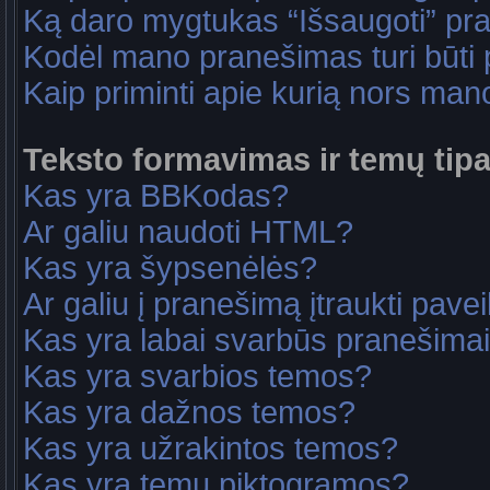
Ką daro mygtukas “Išsaugoti” p
Kodėl mano pranešimas turi būti p
Kaip priminti apie kurią nors ma
Teksto formavimas ir temų tipa
Kas yra BBKodas?
Ar galiu naudoti HTML?
Kas yra šypsenėlės?
Ar galiu į pranešimą įtraukti pavei
Kas yra labai svarbūs pranešima
Kas yra svarbios temos?
Kas yra dažnos temos?
Kas yra užrakintos temos?
Kas yra temų piktogramos?