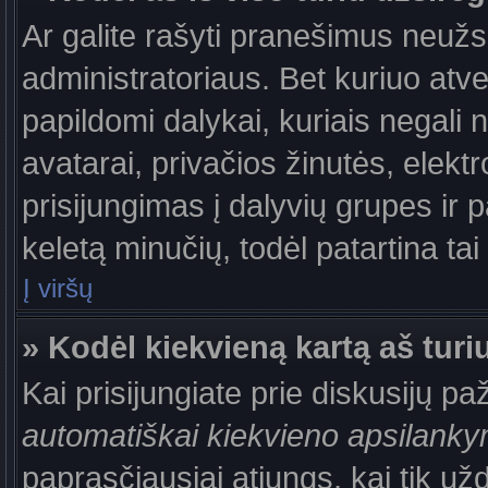
Ar galite rašyti pranešimus neužs
administratoriaus. Bet kuriuo atv
papildomi dalykai, kuriais negali 
avatarai, privačios žinutės, elek
prisijungimas į dalyvių grupes ir p
keletą minučių, todėl patartina tai
Į viršų
» Kodėl kiekvieną kartą aš turiu
Kai prisijungiate prie diskusijų p
automatiškai kiekvieno apsilank
paprasčiausiai atjungs, kai tik už