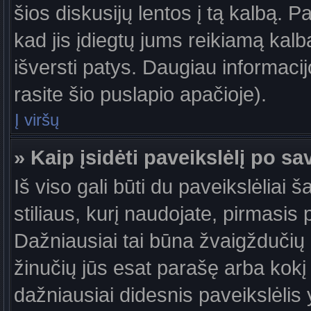
šios diskusijų lentos į tą kalbą. P
kad jis įdiegtų jums reikiamą kalb
išversti patys. Daugiau informaci
rasite šio puslapio apačioje).
Į viršų
» Kaip įsidėti paveikslėlį po s
Iš viso gali būti du paveikslėliai 
stiliaus, kurį naudojate, pirmasis 
Dažniausiai tai būna žvaigždučių a
žinučių jūs esat parašę arba kokį 
dažniausiai didesnis paveikslėlis 