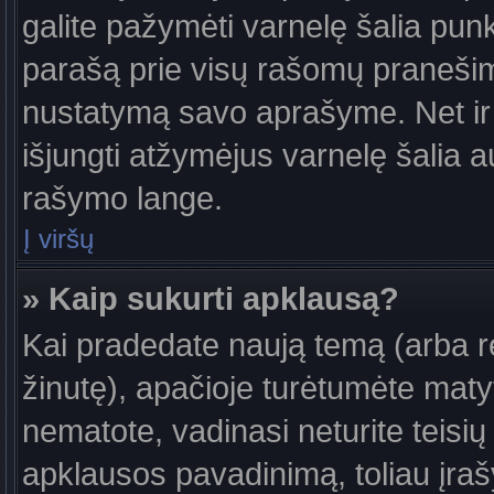
galite pažymėti varnelę šalia pun
parašą prie visų rašomų pranešimų
nustatymą savo aprašyme. Net ir 
išjungti atžymėjus varnelę šalia
rašymo lange.
Į viršų
» Kaip sukurti apklausą?
Kai pradedate naują temą (arba 
žinutę), apačioje turėtumėte maty
nematote, vadinasi neturite teisių 
apklausos pavadinimą, toliau įra