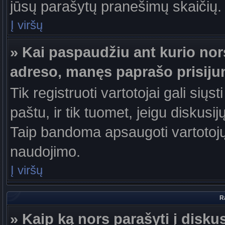
jūsų parašytų pranešimų skaičių.
Į viršų
» Kai paspaudžiu ant kurio nor
adreso, manęs paprašo prisiju
Tik registruoti vartotojai gali sių
paštu, ir tik tuomet, jeigu diskusi
Taip bandoma apsaugoti vartotojų
naudojimo.
Į viršų
R
» Kaip ką nors parašyti į disku