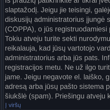
Iš pradžių patikrinkite ar tikrai įv
slaptažodį. Jeigu jie teisingi, galė
diskusijų administratorius įjungė
(COPPA), o jūs registruodamiesi 
Tokiu atveju turite sekti nurodymu
reikalauja, kad jūsų vartotojo var
administratorius arba jūs pats. In
registracijos metu. Ne už ilgo turi
jame. Jeigu negavote el. laiško, g
adresą arba jūsų pašto sistema pa
šiukšlė (spam). Priešingu atveju kr
Į viršų