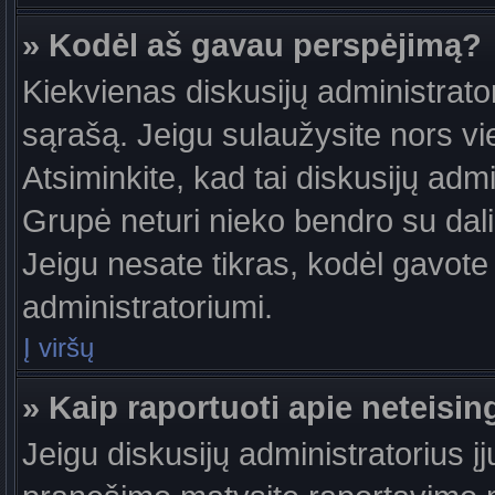
» Kodėl aš gavau perspėjimą?
Kiekvienas diskusijų administrator
sąrašą. Jeigu sulaužysite nors vie
Atsiminkite, kad tai diskusijų ad
Grupė neturi nieko bendro su dal
Jeigu nesate tikras, kodėl gavote 
administratoriumi.
Į viršų
» Kaip raportuoti apie neteis
Jeigu diskusijų administratorius į