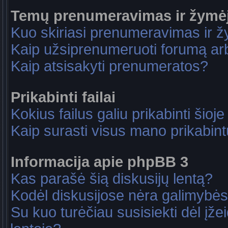
Temų prenumeravimas ir žymė
Kuo skiriasi prenumeravimas ir 
Kaip užsiprenumeruoti forumą a
Kaip atsisakyti prenumeratos?
Prikabinti failai
Kokius failus galiu prikabinti šioje
Kaip surasti visus mano prikabint
Informacija apie phpBB 3
Kas parašė šią diskusijų lentą?
Kodėl diskusijose nėra galimybė
Su kuo turėčiau susisiekti dėl įže