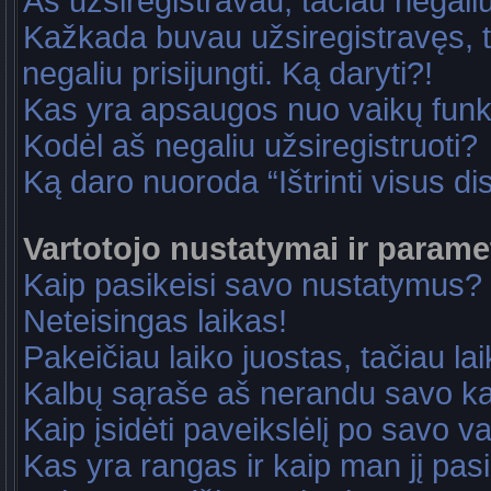
Aš užsiregistravau, tačiau negaliu 
Kažkada buvau užsiregistravęs, ta
negaliu prisijungti. Ką daryti?!
Kas yra apsaugos nuo vaikų fun
Kodėl aš negaliu užsiregistruoti?
Ką daro nuoroda “Ištrinti visus di
Vartotojo nustatymai ir parame
Kaip pasikeisi savo nustatymus?
Neteisingas laikas!
Pakeičiau laiko juostas, tačiau lai
Kalbų sąraše aš nerandu savo ka
Kaip įsidėti paveikslėlį po savo v
Kas yra rangas ir kaip man jį pasi