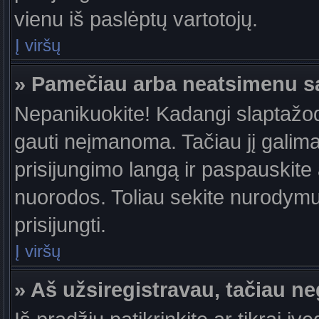
vienu iš paslėptų vartotojų.
Į viršų
» Pamečiau arba neatsimenu s
Nepanikuokite! Kadangi slaptažo
gauti neįmanoma. Tačiau jį galima 
prisijungimo langą ir paspauskite
nuorodos. Toliau sekite nurodymus
prisijungti.
Į viršų
» Aš užsiregistravau, tačiau neg