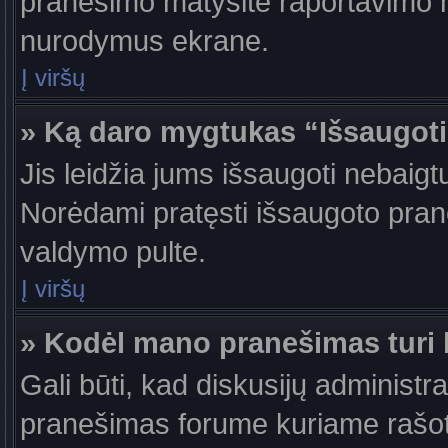
pranešimo matysite raportavimo m
nurodymus ekrane.
Į viršų
» Ką daro mygtukas “Išsaugot
Jis leidžia jums išsaugoti nebaigt
Norėdami pratęsti išsaugoto pran
valdymo pulte.
Į viršų
» Kodėl mano pranešimas turi b
Gali būti, kad diskusijų administr
pranešimas forume kuriame rašote tu