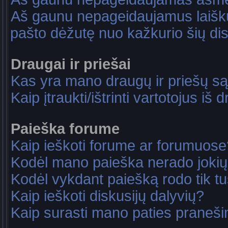
Aš gaunu nepageidaujamus laiškus
pašto dėžutę nuo kažkurio šių dis
Draugai ir priešai
Kas yra mano draugų ir priešų są
Kaip įtraukti/ištrinti vartotojus i
Paieška forume
Kaip ieškoti forume ar forumuose
Kodėl mano paieška nerado jokių
Kodėl vykdant paiešką rodo tik tu
Kaip ieškoti diskusijų dalyvių?
Kaip surasti mano paties praneš