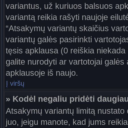
variantus, už kuriuos balsuos ap
variantą reikia rašyti naujoje eil
“Atsakymų variantų skaičius vartot
variantų galės pasirinkti vartotoj
tęsis apklausa (0 reiškia niekada 
galite nurodyti ar vartotojai galės
apklausoje iš naujo.
Į viršų
» Kodėl negaliu pridėti daugi
Atsakymų variantų limitą nustato d
juo, jeigu manote, kad jums reiki