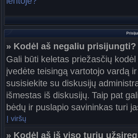
lentoje?
Prisij
» Kodėl aš negaliu prisijungti?
Gali būti keletas priežasčių kodėl t
įvedėte teisingą vartotojo vardą ir 
susisiekite su diskusijų administr
išmestas iš diskusijų. Taip pat gal
bėdų ir puslapio savininkas turi jas
Į viršų
» Kodėl aš iš viso turiu užsireg