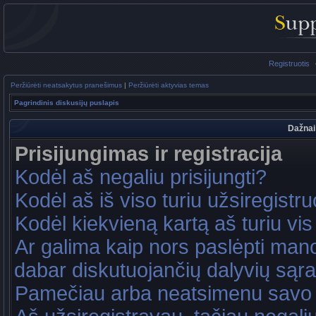
Registruotis
Peržiūrėti neatsakytus pranešimus
|
Peržiūrėti aktyvias temas
Pagrindinis diskusijų puslapis
Dažnai
Prisijungimas ir registracija
Kodėl aš negaliu prisijungti?
Kodėl aš iš viso turiu užsiregistru
Kodėl kiekvieną kartą aš turiu vis 
Ar galima kaip nors paslėpti mano
dabar diskutuojančių dalyvių sąr
Pamečiau arba neatsimenu savo 