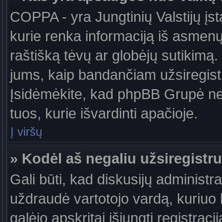
COPPA - yra Jungtinių Valstijų įst
kurie renka informaciją iš asmenų 
raštišką tėvų ar globėjų sutikimą. J
jums, kaip bandančiam užsiregistru
Įsidėmėkite, kad phpBB Grupė nete
tuos, kurie išvardinti apačioje.
Į viršų
» Kodėl aš negaliu užsiregistru
Gali būti, kad diskusijų administ
uždraudė vartotojo vardą, kuriuo b
galėjo apskritai išjungti registraci