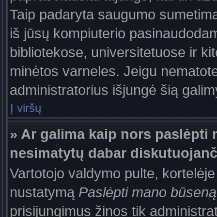
Taip padaryta saugumo sumetimais
iš jūsų kompiuterio pasinaudodam
bibliotekose, universitetuose ir k
minėtos varneles. Jeigu nematote
administratorius išjungė šią gali
Į viršų
» Ar galima kaip nors paslėpti 
nesimatytų dabar diskutuojanč
Vartotojo valdymo pulte, kortelėje
nustatymą
Paslėpti mano būseną
prisijungimus žinos tik administrat