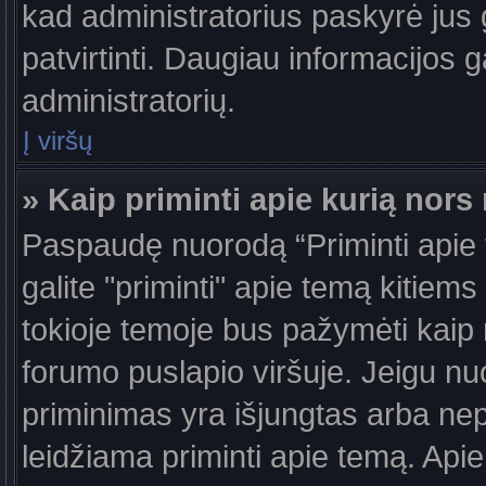
kad administratorius paskyrė jus g
patvirtinti. Daugiau informacijos g
administratorių.
Į viršų
» Kaip priminti apie kurią nor
Paspaudę nuorodą “Priminti apie
galite "priminti" apie temą kitiem
tokioje temoje bus pažymėti kaip 
forumo puslapio viršuje. Jeigu nu
priminimas yra išjungtas arba nep
leidžiama priminti apie temą. Apie 