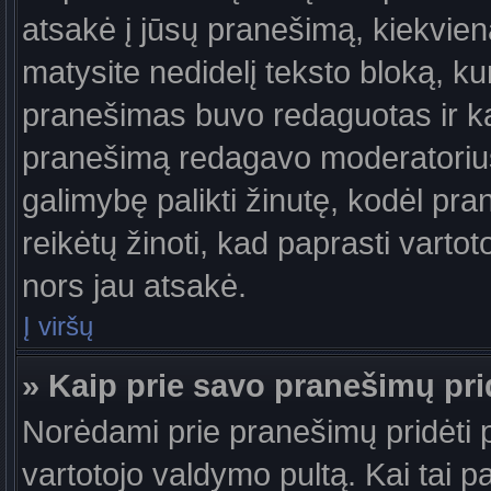
atsakė į jūsų pranešimą, kiekvie
matysite nedidelį teksto bloką, k
pranešimas buvo redaguotas ir k
pranešimą redagavo moderatorius a
galimybę palikti žinutę, kodėl pr
reikėtų žinoti, kad paprasti vartotoj
nors jau atsakė.
Į viršų
» Kaip prie savo pranešimų pri
Norėdami prie pranešimų pridėti pa
vartotojo valdymo pultą. Kai tai 