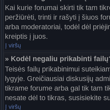
Kai kurie forumai skirti tik tam ti
peržiūrėti, trinti ir rašyti į šiuo
arba moderatoriai, todėl dėl priėj
kreiptis į juos.
Į viršų
» Kodėl negaliu prikabinti failų
Teisės failų prikabinimui suteiki
lygyje. Greičiausiai diskusijų admi
tikrame forume arba gal tik tam ti
nesate dėl to tikras, susisiekite s
Į viršų