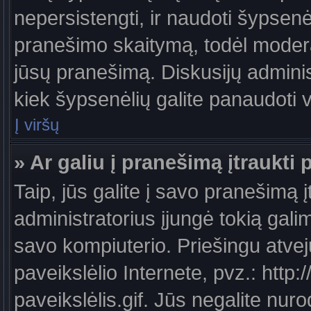
nepersistengti, ir naudoti šypsen
pranešimo skaitymą, todėl moderat
jūsų pranešimą. Diskusijų administ
kiek šypsenėlių galite panaudoti
Į viršų
» Ar galiu į pranešimą įtraukti 
Taip, jūs galite į savo pranešimą į
administratorius įjungė tokią galimy
savo kompiuterio. Priešingu atveju
paveikslėlio Internete, pvz.: ht
paveikslėlis.gif. Jūs negalite nuro