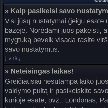
Vartotojo
» Kaip pasikeisi savo nustaty
Visi jūsų nustatymai (jeigu esat
bazėje. Norėdami juos pakeisti, a
mygtuką beveik visada rasite viršu
savo nustatymus.
Į viršų
» Neteisingas laikas!
Greičiausiai nesutampa laiko juost
valdymo pultą ir pasikeiskite savo l
kurioje esate, pvz.: Londonas, Par