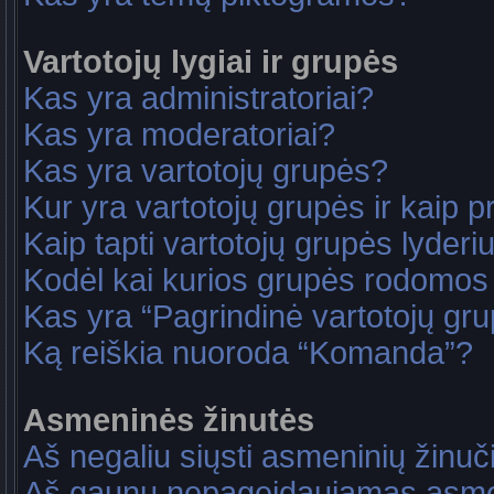
Vartotojų lygiai ir grupės
Kas yra administratoriai?
Kas yra moderatoriai?
Kas yra vartotojų grupės?
Kur yra vartotojų grupės ir kaip pri
Kaip tapti vartotojų grupės lyderi
Kodėl kai kurios grupės rodomos 
Kas yra “Pagrindinė vartotojų gr
Ką reiškia nuoroda “Komanda”?
Asmeninės žinutės
Aš negaliu siųsti asmeninių žinuč
Aš gaunu nepageidaujamas asme