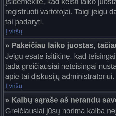
Įsidėmėkite, kad keisti laiko juosta
registruoti vartotojai. Taigi jeigu
tai padaryti.
Į viršų
» Pakeičiau laiko juostas, tačia
Jeigu esate įsitikinę, kad teisingai
tada greičiausiai neteisingai nust
apie tai diskusijų administratoriui.
Į viršų
» Kalbų sąraše aš nerandu sav
Greičiausiai jūsų norima kalba ne