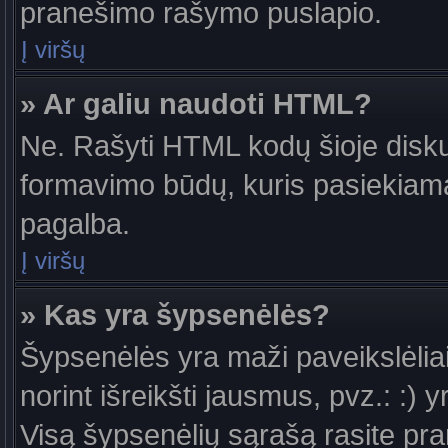
pranešimo rašymo puslapio.
Į viršų
» Ar galiu naudoti HTML?
Ne. Rašyti HTML kodų šioje diskus
formavimo būdų, kuris pasiekiam
pagalba.
Į viršų
» Kas yra šypsenėlės?
Šypsenėlės yra maži paveikslėlia
norint išreikšti jausmus, pvz.: :) y
Visą šypsenėlių sąrašą rasite pr