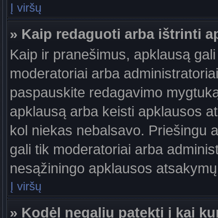
Į viršų
» Kaip redaguoti arba ištrinti 
Kaip ir pranešimus, apklausą gali 
moderatoriai arba administratori
paspauskite redagavimo mygtuką š
apklausą arba keisti apklausos at
kol niekas nebalsavo. Priešingu at
gali tik moderatoriai arba adminis
nesąžiningo apklausos atsakymų v
Į viršų
» Kodėl negaliu patekti į kai 