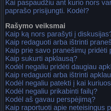
Kai paspaudžiu ant kurio nors va
paprašo prisijungti. Kodėl?
Rašymo veiksmai
Kaip ką nors parašyti į diskusijas
Kaip redaguoti arba ištrinti pran
Kaip prie savo pranešimų pridėti
Kaip sukurti apklausą?
Kodėl negaliu pridėti daugiau ap
Kaip redaguoti arba ištrinti apkla
Kodėl negaliu patekti į kai kuriu
Kodėl negaliu prikabinti failų?
Kodėl aš gavau perspėjimą?
Kaip raportuoti apie neteisingus