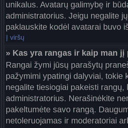
unikalus. Avatarų galimybę ir būdą,
administratorius. Jeigu negalite jų
paklauskite kodėl avatarai buvo iš
Į viršų
» Kas yra rangas ir kaip man jį 
Rangai žymi jūsų parašytų praneši
pažymimi ypatingi dalyviai, tokie 
negalite tiesiogiai pakeisti rangų,
administratorius. Nerašinėkite ne
pakeltumėte savo rangą. Daugumoj
netoleruojamas ir moderatoriai ar