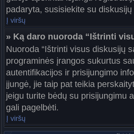
padaryta, susisiekite su diskusijų
Į viršų
» Ką daro nuoroda “Ištrinti vis
Nuoroda “Ištrinti visus diskusijų 
programinės įrangos sukurtus sa
autentifikacijos ir prisijungimo in
įjungė, jie taip pat teikia perskai
jeigu turite bėdų su prisijungimu 
gali pagelbėti.
Į viršų