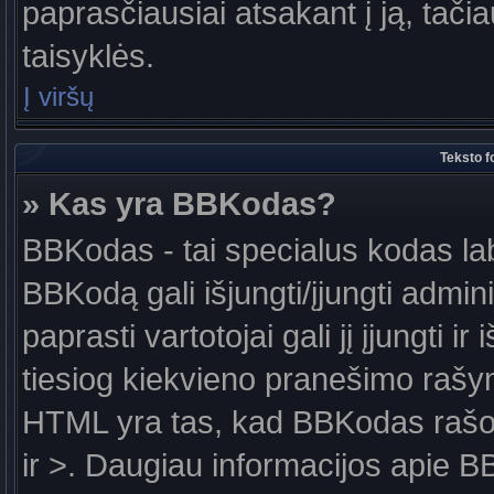
paprasčiausiai atsakant į ją, tačiau
taisyklės.
Į viršų
Teksto f
» Kas yra BBKodas?
BBKodas - tai specialus kodas la
BBKodą gali išjungti/įjungti admin
paprasti vartotojai gali jį įjungti 
tiesiog kiekvieno pranešimo raš
HTML yra tas, kad BBKodas rašoma
ir >. Daugiau informacijos apie B