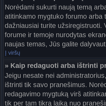
Norėdami sukurti naują temą arb
atitinkamo mygtuko forumo arba 
dažniausiai turite užsiregistruoti
forume ir temoje nurodytas ekrano
naujas temas, Jūs galite dalyvauti
Į viršų
» Kaip redaguoti arba ištrinti 
Jeigu nesate nei administratorius,
ištrinti tik savo pranešimus. No
redagavimo mygtuką virš atitinkam
tik per tam tikrą laiką nuo prane