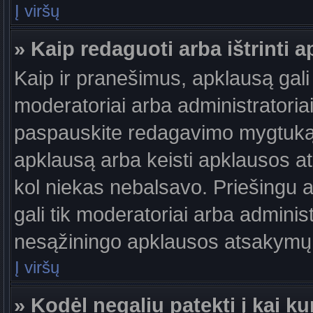
Į viršų
» Kaip redaguoti arba ištrinti 
Kaip ir pranešimus, apklausą gali 
moderatoriai arba administratori
paspauskite redagavimo mygtuką š
apklausą arba keisti apklausos at
kol niekas nebalsavo. Priešingu at
gali tik moderatoriai arba adminis
nesąžiningo apklausos atsakymų v
Į viršų
» Kodėl negaliu patekti į kai 