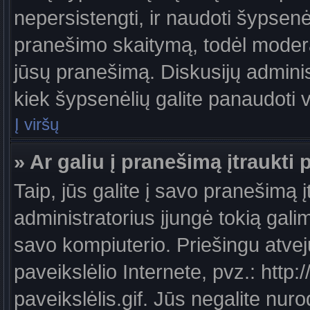
nepersistengti, ir naudoti šypsen
pranešimo skaitymą, todėl moderat
jūsų pranešimą. Diskusijų administ
kiek šypsenėlių galite panaudoti
Į viršų
» Ar galiu į pranešimą įtraukti 
Taip, jūs galite į savo pranešimą į
administratorius įjungė tokią galimy
savo kompiuterio. Priešingu atveju
paveikslėlio Internete, pvz.: ht
paveikslėlis.gif. Jūs negalite nuro