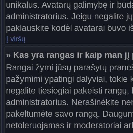
unikalus. Avatarų galimybę ir būdą,
administratorius. Jeigu negalite jų
paklauskite kodėl avatarai buvo iš
Į viršų
» Kas yra rangas ir kaip man jį 
Rangai žymi jūsų parašytų praneši
pažymimi ypatingi dalyviai, tokie 
negalite tiesiogiai pakeisti rangų,
administratorius. Nerašinėkite ne
pakeltumėte savo rangą. Daugumoj
netoleruojamas ir moderatoriai ar