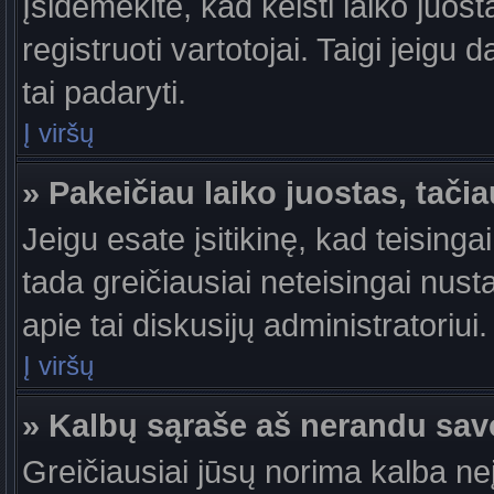
Įsidėmėkite, kad keisti laiko juosta
registruoti vartotojai. Taigi jeigu
tai padaryti.
Į viršų
» Pakeičiau laiko juostas, tačia
Jeigu esate įsitikinę, kad teisingai
tada greičiausiai neteisingai nust
apie tai diskusijų administratoriui.
Į viršų
» Kalbų sąraše aš nerandu sav
Greičiausiai jūsų norima kalba ne