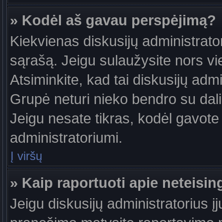
» Kodėl aš gavau perspėjimą?
Kiekvienas diskusijų administrator
sąrašą. Jeigu sulaužysite nors vie
Atsiminkite, kad tai diskusijų ad
Grupė neturi nieko bendro su dal
Jeigu nesate tikras, kodėl gavote 
administratoriumi.
Į viršų
» Kaip raportuoti apie neteis
Jeigu diskusijų administratorius į