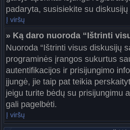
padaryta, susisiekite su diskusijų
Į viršų
» Ką daro nuoroda “Ištrinti vis
Nuoroda “Ištrinti visus diskusijų 
programinės įrangos sukurtus sa
autentifikacijos ir prisijungimo in
įjungė, jie taip pat teikia perskai
jeigu turite bėdų su prisijungimu 
gali pagelbėti.
Į viršų