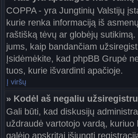
COPPA - yra Jungtinių Valstijų įst
kurie renka informaciją iš asmenų 
raštišką tėvų ar globėjų sutikimą. J
jums, kaip bandančiam užsiregistru
Įsidėmėkite, kad phpBB Grupė nete
tuos, kurie išvardinti apačioje.
Į viršų
» Kodėl aš negaliu užsiregistru
Gali būti, kad diskusijų administ
uždraudė vartotojo vardą, kuriuo b
galėjo apskritai išjungti registraci