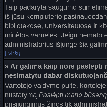
Taip padaryta saugumo sumetimais
iš jūsų kompiuterio pasinaudodam
bibliotekose, universitetuose ir k
minėtos varneles. Jeigu nematote
administratorius išjungė šią gali
Į viršų
» Ar galima kaip nors paslėpti 
nesimatytų dabar diskutuojanč
Vartotojo valdymo pulte, kortelėje
nustatymą
Paslėpti mano būseną
prisijungimus žinos tik administrat