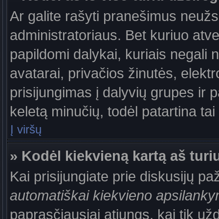
Ar galite rašyti pranešimus neužs
administratoriaus. Bet kuriuo atv
papildomi dalykai, kuriais negali 
avatarai, privačios žinutės, elek
prisijungimas į dalyvių grupes ir p
keletą minučių, todėl patartina tai
Į viršų
» Kodėl kiekvieną kartą aš turiu
Kai prisijungiate prie diskusijų p
automatiškai kiekvieno apsilank
paprasčiausiai atjungs, kai tik už