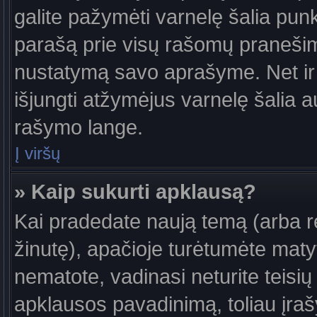
galite pažymėti varnelę šalia pun
parašą prie visų rašomų pranešimų
nustatymą savo aprašyme. Net ir 
išjungti atžymėjus varnelę šalia
rašymo lange.
Į viršų
» Kaip sukurti apklausą?
Kai pradedate naują temą (arba 
žinutę), apačioje turėtumėte maty
nematote, vadinasi neturite teisių 
apklausos pavadinimą, toliau įra