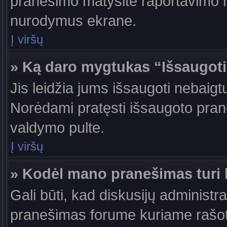
pranešimo matysite raportavimo m
nurodymus ekrane.
Į viršų
» Ką daro mygtukas “Išsaugot
Jis leidžia jums išsaugoti nebaigt
Norėdami pratęsti išsaugoto pran
valdymo pulte.
Į viršų
» Kodėl mano pranešimas turi b
Gali būti, kad diskusijų administr
pranešimas forume kuriame rašote tu