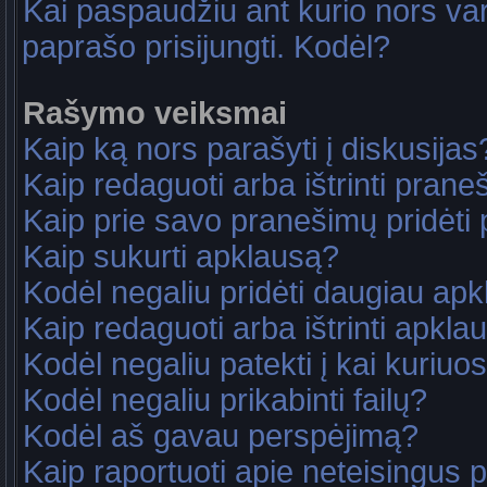
Kai paspaudžiu ant kurio nors va
paprašo prisijungti. Kodėl?
Rašymo veiksmai
Kaip ką nors parašyti į diskusijas
Kaip redaguoti arba ištrinti pran
Kaip prie savo pranešimų pridėti
Kaip sukurti apklausą?
Kodėl negaliu pridėti daugiau ap
Kaip redaguoti arba ištrinti apkla
Kodėl negaliu patekti į kai kuriu
Kodėl negaliu prikabinti failų?
Kodėl aš gavau perspėjimą?
Kaip raportuoti apie neteisingus