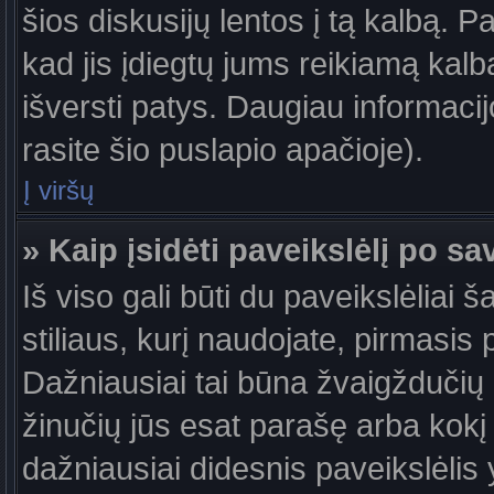
šios diskusijų lentos į tą kalbą. P
kad jis įdiegtų jums reikiamą kalb
išversti patys. Daugiau informaci
rasite šio puslapio apačioje).
Į viršų
» Kaip įsidėti paveikslėlį po s
Iš viso gali būti du paveikslėliai 
stiliaus, kurį naudojate, pirmasis 
Dažniausiai tai būna žvaigždučių a
žinučių jūs esat parašę arba kokį 
dažniausiai didesnis paveikslėlis 