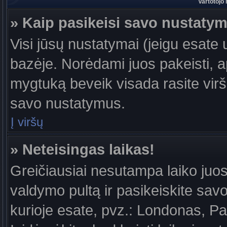
Vartotojo
» Kaip pasikeisi savo nustaty
Visi jūsų nustatymai (jeigu esat
bazėje. Norėdami juos pakeisti, a
mygtuką beveik visada rasite viršu
savo nustatymus.
Į viršų
» Neteisingas laikas!
Greičiausiai nesutampa laiko juost
valdymo pultą ir pasikeiskite savo l
kurioje esate, pvz.: Londonas, Par