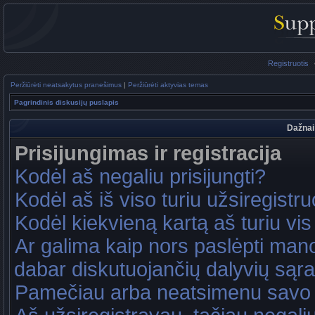
Registruotis
Peržiūrėti neatsakytus pranešimus
|
Peržiūrėti aktyvias temas
Pagrindinis diskusijų puslapis
Dažnai
Prisijungimas ir registracija
Kodėl aš negaliu prisijungti?
Kodėl aš iš viso turiu užsiregistru
Kodėl kiekvieną kartą aš turiu vis 
Ar galima kaip nors paslėpti mano
dabar diskutuojančių dalyvių sąr
Pamečiau arba neatsimenu savo 