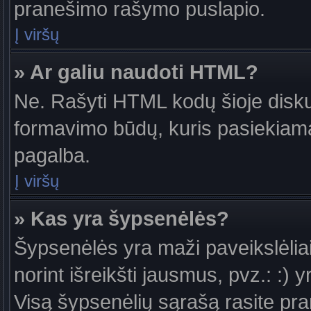
pranešimo rašymo puslapio.
Į viršų
» Ar galiu naudoti HTML?
Ne. Rašyti HTML kodų šioje diskus
formavimo būdų, kuris pasiekiam
pagalba.
Į viršų
» Kas yra šypsenėlės?
Šypsenėlės yra maži paveikslėlia
norint išreikšti jausmus, pvz.: :) y
Visą šypsenėlių sąrašą rasite pr