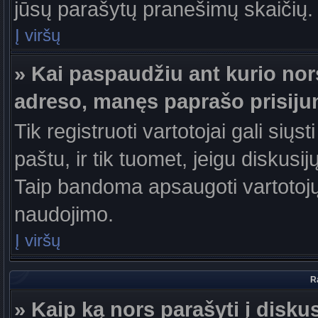
jūsų parašytų pranešimų skaičių.
Į viršų
» Kai paspaudžiu ant kurio nor
adreso, manęs paprašo prisiju
Tik registruoti vartotojai gali sių
paštu, ir tik tuomet, jeigu diskusi
Taip bandoma apsaugoti vartotojų
naudojimo.
Į viršų
R
» Kaip ką nors parašyti į disku