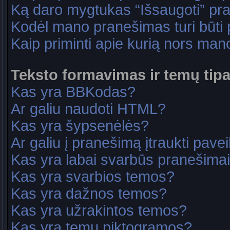
Ką daro mygtukas “Išsaugoti” p
Kodėl mano pranešimas turi būti p
Kaip priminti apie kurią nors ma
Teksto formavimas ir temų tipa
Kas yra BBKodas?
Ar galiu naudoti HTML?
Kas yra šypsenėlės?
Ar galiu į pranešimą įtraukti pavei
Kas yra labai svarbūs pranešima
Kas yra svarbios temos?
Kas yra dažnos temos?
Kas yra užrakintos temos?
Kas yra temų piktogramos?