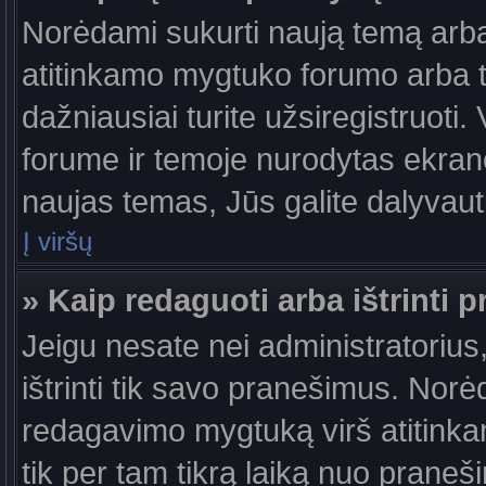
Norėdami sukurti naują temą arb
atitinkamo mygtuko forumo arba 
dažniausiai turite užsiregistruoti
forume ir temoje nurodytas ekrano
naujas temas, Jūs galite dalyvauti
Į viršų
» Kaip redaguoti arba ištrinti 
Jeigu nesate nei administratorius,
ištrinti tik savo pranešimus. No
redagavimo mygtuką virš atitinkam
tik per tam tikrą laiką nuo prane