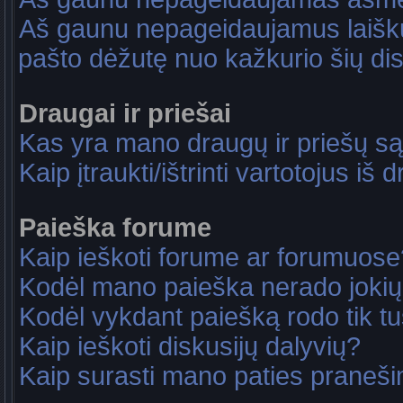
Aš gaunu nepageidaujamus laiškus
pašto dėžutę nuo kažkurio šių dis
Draugai ir priešai
Kas yra mano draugų ir priešų są
Kaip įtraukti/ištrinti vartotojus i
Paieška forume
Kaip ieškoti forume ar forumuose
Kodėl mano paieška nerado jokių
Kodėl vykdant paiešką rodo tik tu
Kaip ieškoti diskusijų dalyvių?
Kaip surasti mano paties praneš