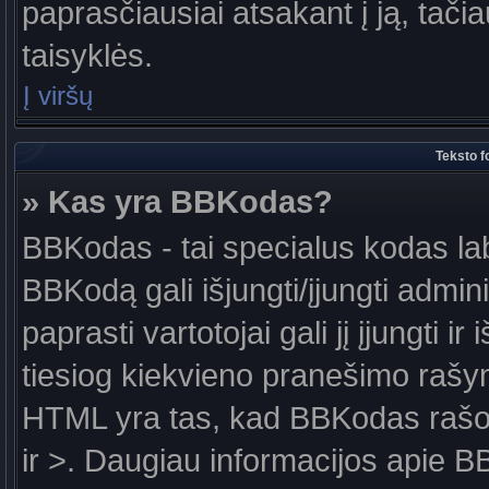
paprasčiausiai atsakant į ją, tačiau
taisyklės.
Į viršų
Teksto f
» Kas yra BBKodas?
BBKodas - tai specialus kodas la
BBKodą gali išjungti/įjungti admin
paprasti vartotojai gali jį įjungti 
tiesiog kiekvieno pranešimo raš
HTML yra tas, kad BBKodas rašoma
ir >. Daugiau informacijos apie B