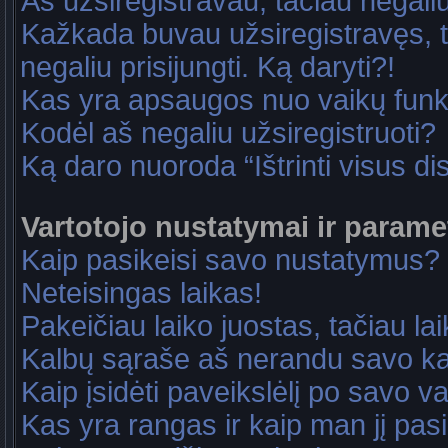
Aš užsiregistravau, tačiau negaliu 
Kažkada buvau užsiregistravęs, ta
negaliu prisijungti. Ką daryti?!
Kas yra apsaugos nuo vaikų fun
Kodėl aš negaliu užsiregistruoti?
Ką daro nuoroda “Ištrinti visus di
Vartotojo nustatymai ir parame
Kaip pasikeisi savo nustatymus?
Neteisingas laikas!
Pakeičiau laiko juostas, tačiau lai
Kalbų sąraše aš nerandu savo ka
Kaip įsidėti paveikslėlį po savo v
Kas yra rangas ir kaip man jį pasi