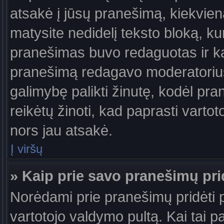
atsakė į jūsų pranešimą, kiekvie
matysite nedidelį teksto bloką, k
pranešimas buvo redaguotas ir k
pranešimą redagavo moderatorius a
galimybę palikti žinutę, kodėl pr
reikėtų žinoti, kad paprasti vartotoj
nors jau atsakė.
Į viršų
» Kaip prie savo pranešimų pri
Norėdami prie pranešimų pridėti pa
vartotojo valdymo pultą. Kai tai 