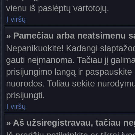
vienu iš paslėptų vartotojų.
Į viršų
» Pamečiau arba neatsimenu s
Nepanikuokite! Kadangi slaptažo
gauti neįmanoma. Tačiau jį galima 
prisijungimo langą ir paspauskite
nuorodos. Toliau sekite nurodymus
prisijungti.
Į viršų
» Aš užsiregistravau, tačiau neg