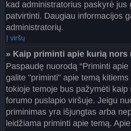
kad administratorius paskyrė jus g
patvirtinti. Daugiau informacijos g
administratorių.
Į viršų
» Kaip priminti apie kurią nor
Paspaudę nuorodą “Priminti apie
galite "priminti" apie temą kitiem
tokioje temoje bus pažymėti kaip 
forumo puslapio viršuje. Jeigu nu
priminimas yra išjungtas arba nep
leidžiama priminti apie temą. Apie 