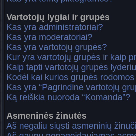
Vartotojų lygiai ir grupės
Kas yra administratoriai?
Kas yra moderatoriai?
Kas yra vartotojų grupės?
Kur yra vartotojų grupės ir kaip pri
Kaip tapti vartotojų grupės lyderi
Kodėl kai kurios grupės rodomos 
Kas yra “Pagrindinė vartotojų gr
Ką reiškia nuoroda “Komanda”?
Asmeninės žinutės
Aš negaliu siųsti asmeninių žinuč
Aš gaunu nepageidaujamas asme