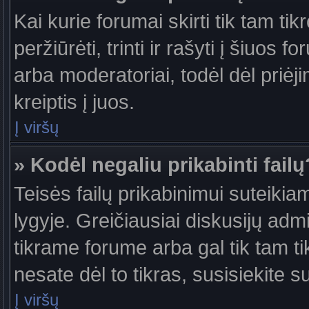
Kai kurie forumai skirti tik tam ti
peržiūrėti, trinti ir rašyti į šiuo
arba moderatoriai, todėl dėl priėj
kreiptis į juos.
Į viršų
» Kodėl negaliu prikabinti failų
Teisės failų prikabinimui suteiki
lygyje. Greičiausiai diskusijų admi
tikrame forume arba gal tik tam ti
nesate dėl to tikras, susisiekite s
Į viršų