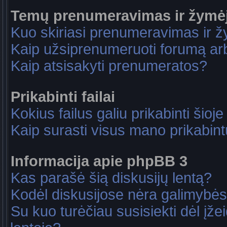
Temų prenumeravimas ir žymė
Kuo skiriasi prenumeravimas ir 
Kaip užsiprenumeruoti forumą a
Kaip atsisakyti prenumeratos?
Prikabinti failai
Kokius failus galiu prikabinti šioje
Kaip surasti visus mano prikabint
Informacija apie phpBB 3
Kas parašė šią diskusijų lentą?
Kodėl diskusijose nėra galimybė
Su kuo turėčiau susisiekti dėl įže