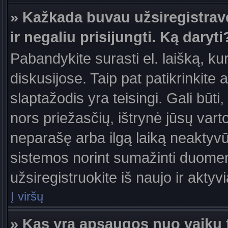
» Kažkada buvau užsiregistravęs
ir negaliu prisijungti. Ką daryti
Pabandykite surasti el. laišką, ku
diskusijose. Taip pat patikrinkite a
slaptažodis yra teisingi. Gali būti
nors priežasčių, ištrynė jūsų var
neparašę arba ilgą laiką neaktyvūs
sistemos norint sumažinti duomen
užsiregistruokite iš naujo ir aktyv
Į viršų
» Kas yra apsaugos nuo vaikų