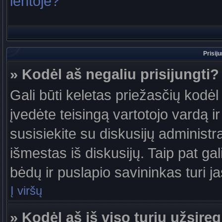
lentoje?
Prisij
» Kodėl aš negaliu prisijungti?
Gali būti keletas priežasčių kodėl t
įvedėte teisingą vartotojo vardą ir 
susisiekite su diskusijų administr
išmestas iš diskusijų. Taip pat gal
bėdų ir puslapio savininkas turi jas
Į viršų
» Kodėl aš iš viso turiu užsireg