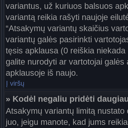
variantus, už kuriuos balsuos ap
variantą reikia rašyti naujoje eil
“Atsakymų variantų skaičius vartot
variantų galės pasirinkti vartotoj
tęsis apklausa (0 reiškia niekada 
galite nurodyti ar vartotojai galės
apklausoje iš naujo.
Į viršų
» Kodėl negaliu pridėti daugi
Atsakymų variantų limitą nustato d
juo, jeigu manote, kad jums reiki