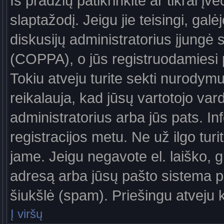
Iš pradžių patikrinkite ar tikrai įv
slaptažodį. Jeigu jie teisingi, galė
diskusijų administratorius įjungė
(COPPA), o jūs registruodamiesi 
Tokiu atveju turite sekti nurodymu
reikalauja, kad jūsų vartotojo var
administratorius arba jūs pats. In
registracijos metu. Ne už ilgo turi
jame. Jeigu negavote el. laiško, g
adresą arba jūsų pašto sistema pa
šiukšlė (spam). Priešingu atveju kr
Į viršų