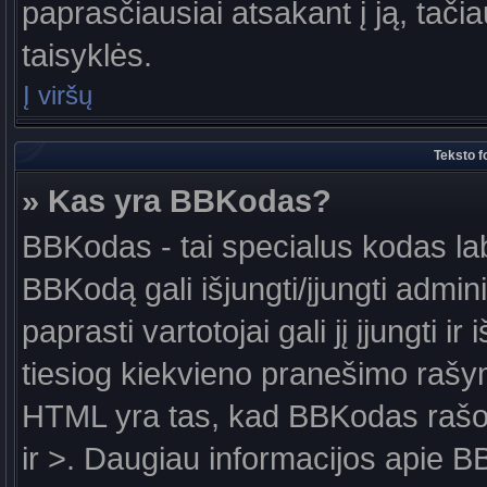
paprasčiausiai atsakant į ją, tačiau
taisyklės.
Į viršų
Teksto f
» Kas yra BBKodas?
BBKodas - tai specialus kodas la
BBKodą gali išjungti/įjungti admin
paprasti vartotojai gali jį įjungti 
tiesiog kiekvieno pranešimo raš
HTML yra tas, kad BBKodas rašoma
ir >. Daugiau informacijos apie B