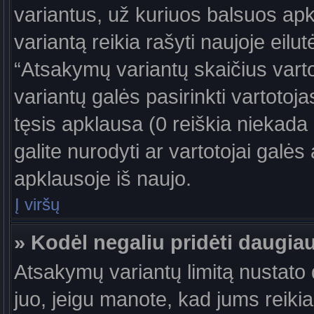
variantus, už kuriuos balsuos ap
variantą reikia rašyti naujoje eil
“Atsakymų variantų skaičius vartot
variantų galės pasirinkti vartotoj
tęsis apklausa (0 reiškia niekada 
galite nurodyti ar vartotojai galės
apklausoje iš naujo.
Į viršų
» Kodėl negaliu pridėti daugi
Atsakymų variantų limitą nustato d
juo, jeigu manote, kad jums reiki