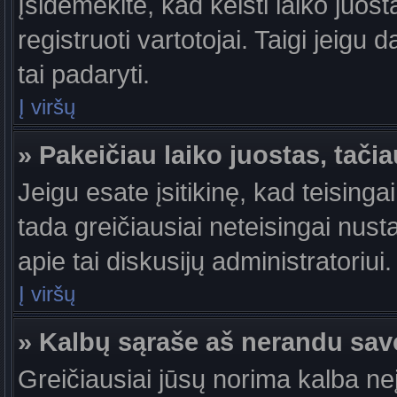
Įsidėmėkite, kad keisti laiko juosta
registruoti vartotojai. Taigi jeigu
tai padaryti.
Į viršų
» Pakeičiau laiko juostas, tačia
Jeigu esate įsitikinę, kad teisingai
tada greičiausiai neteisingai nust
apie tai diskusijų administratoriui.
Į viršų
» Kalbų sąraše aš nerandu sav
Greičiausiai jūsų norima kalba ne