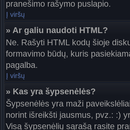
pranešimo rašymo puslapio.
Į viršų
» Ar galiu naudoti HTML?
Ne. Rašyti HTML kodų šioje diskus
formavimo būdų, kuris pasiekiam
pagalba.
Į viršų
» Kas yra šypsenėlės?
Šypsenėlės yra maži paveikslėlia
norint išreikšti jausmus, pvz.: :) y
Visą šypsenėlių sąrašą rasite pr