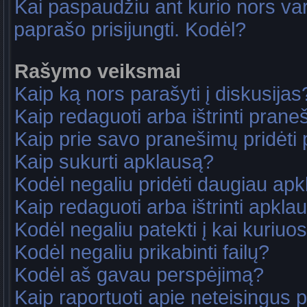
Kai paspaudžiu ant kurio nors va
paprašo prisijungti. Kodėl?
Rašymo veiksmai
Kaip ką nors parašyti į diskusijas
Kaip redaguoti arba ištrinti pran
Kaip prie savo pranešimų pridėti
Kaip sukurti apklausą?
Kodėl negaliu pridėti daugiau ap
Kaip redaguoti arba ištrinti apkla
Kodėl negaliu patekti į kai kuriu
Kodėl negaliu prikabinti failų?
Kodėl aš gavau perspėjimą?
Kaip raportuoti apie neteisingus