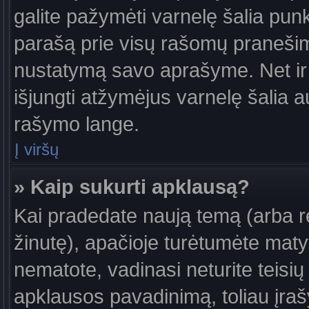
galite pažymėti varnelę šalia pun
parašą prie visų rašomų pranešimų
nustatymą savo aprašyme. Net ir 
išjungti atžymėjus varnelę šalia
rašymo lange.
Į viršų
» Kaip sukurti apklausą?
Kai pradedate naują temą (arba 
žinutę), apačioje turėtumėte maty
nematote, vadinasi neturite teisių 
apklausos pavadinimą, toliau įra