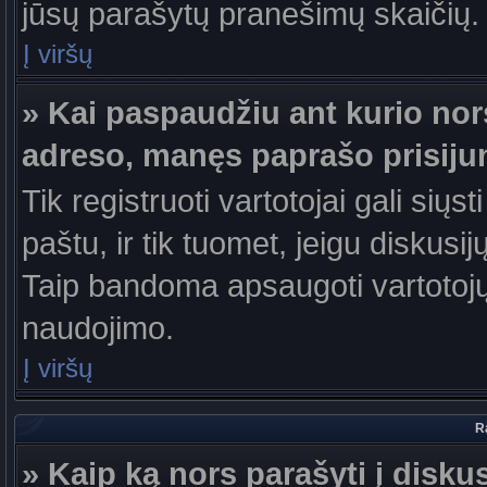
jūsų parašytų pranešimų skaičių.
Į viršų
» Kai paspaudžiu ant kurio nor
adreso, manęs paprašo prisiju
Tik registruoti vartotojai gali sių
paštu, ir tik tuomet, jeigu diskusi
Taip bandoma apsaugoti vartotojų
naudojimo.
Į viršų
R
» Kaip ką nors parašyti į disku