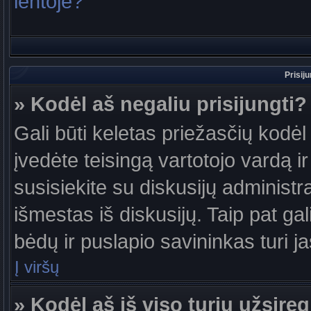
lentoje?
Prisij
» Kodėl aš negaliu prisijungti?
Gali būti keletas priežasčių kodėl t
įvedėte teisingą vartotojo vardą ir 
susisiekite su diskusijų administr
išmestas iš diskusijų. Taip pat gal
bėdų ir puslapio savininkas turi jas
Į viršų
» Kodėl aš iš viso turiu užsireg