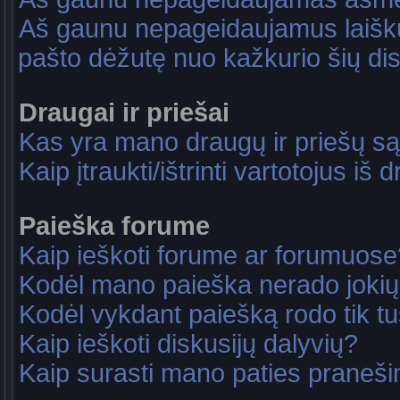
Aš gaunu nepageidaujamus laiškus
pašto dėžutę nuo kažkurio šių dis
Draugai ir priešai
Kas yra mano draugų ir priešų są
Kaip įtraukti/ištrinti vartotojus i
Paieška forume
Kaip ieškoti forume ar forumuose
Kodėl mano paieška nerado jokių
Kodėl vykdant paiešką rodo tik tu
Kaip ieškoti diskusijų dalyvių?
Kaip surasti mano paties praneš