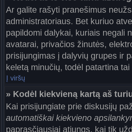
Ar galite rašyti pranešimus neužs
administratoriaus. Bet kuriuo atv
papildomi dalykai, kuriais negali 
avatarai, privačios žinutės, elek
prisijungimas į dalyvių grupes ir p
keletą minučių, todėl patartina tai
Į viršų
» Kodėl kiekvieną kartą aš turiu
Kai prisijungiate prie diskusijų p
automatiškai kiekvieno apsilank
paprasčiausiai atjungs, kai tik už