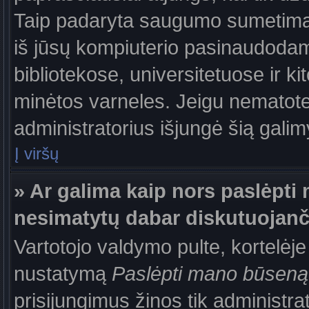
Taip padaryta saugumo sumetimais
iš jūsų kompiuterio pasinaudodam
bibliotekose, universitetuose ir k
minėtos varneles. Jeigu nematote
administratorius išjungė šią gali
Į viršų
» Ar galima kaip nors paslėpti 
nesimatytų dabar diskutuojanč
Vartotojo valdymo pulte, kortelėje
nustatymą
Paslėpti mano būseną
prisijungimus žinos tik administrat