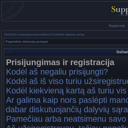
Registruotis
Peržiūrėti neatsakytus pranešimus
|
Peržiūrėti aktyvias temas
Pagrindinis diskusijų puslapis
Dažnai
Prisijungimas ir registracija
Kodėl aš negaliu prisijungti?
Kodėl aš iš viso turiu užsiregistru
Kodėl kiekvieną kartą aš turiu vis 
Ar galima kaip nors paslėpti mano
dabar diskutuojančių dalyvių sąr
Pamečiau arba neatsimenu savo 