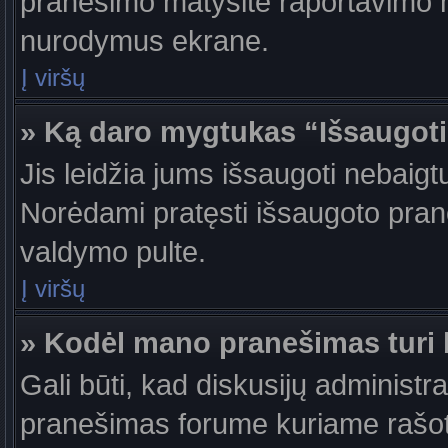
pranešimo matysite raportavimo m
nurodymus ekrane.
Į viršų
» Ką daro mygtukas “Išsaugot
Jis leidžia jums išsaugoti nebaigt
Norėdami pratęsti išsaugoto pran
valdymo pulte.
Į viršų
» Kodėl mano pranešimas turi b
Gali būti, kad diskusijų administr
pranešimas forume kuriame rašote tu