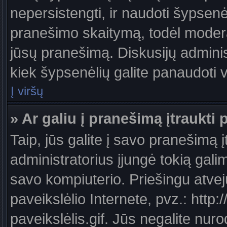
nepersistengti, ir naudoti šypsen
pranešimo skaitymą, todėl moderat
jūsų pranešimą. Diskusijų administ
kiek šypsenėlių galite panaudoti
Į viršų
» Ar galiu į pranešimą įtraukti 
Taip, jūs galite į savo pranešimą į
administratorius įjungė tokią galimy
savo kompiuterio. Priešingu atveju
paveikslėlio Internete, pvz.: ht
paveikslėlis.gif. Jūs negalite nuro