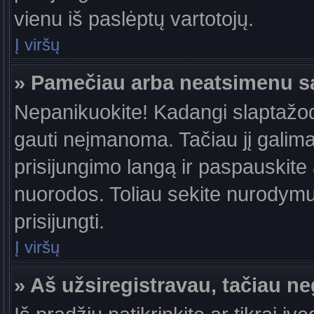
vienu iš paslėptų vartotojų.
Į viršų
» Pamečiau arba neatsimenu s
Nepanikuokite! Kadangi slaptažo
gauti neįmanoma. Tačiau jį galima 
prisijungimo langą ir paspauskite
nuorodos. Toliau sekite nurodymus
prisijungti.
Į viršų
» Aš užsiregistravau, tačiau neg