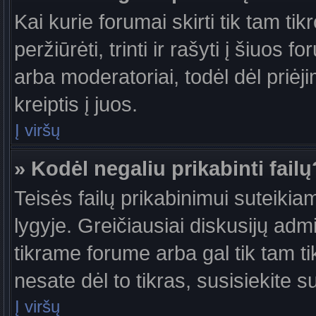
Kai kurie forumai skirti tik tam ti
peržiūrėti, trinti ir rašyti į šiuo
arba moderatoriai, todėl dėl priėj
kreiptis į juos.
Į viršų
» Kodėl negaliu prikabinti failų
Teisės failų prikabinimui suteiki
lygyje. Greičiausiai diskusijų admi
tikrame forume arba gal tik tam ti
nesate dėl to tikras, susisiekite s
Į viršų