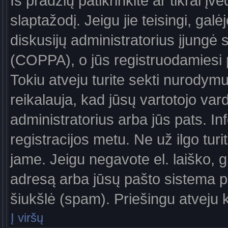
Iš pradžių patikrinkite ar tikrai įv
slaptažodį. Jeigu jie teisingi, galė
diskusijų administratorius įjungė
(COPPA), o jūs registruodamiesi 
Tokiu atveju turite sekti nurodymu
reikalauja, kad jūsų vartotojo var
administratorius arba jūs pats. In
registracijos metu. Ne už ilgo turi
jame. Jeigu negavote el. laiško, g
adresą arba jūsų pašto sistema pa
šiukšlė (spam). Priešingu atveju kr
Į viršų