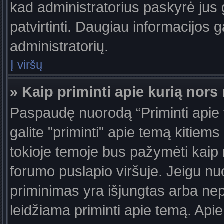
kad administratorius paskyrė jus g
patvirtinti. Daugiau informacijos g
administratorių.
Į viršų
» Kaip priminti apie kurią nor
Paspaudę nuorodą “Priminti apie
galite "priminti" apie temą kitiem
tokioje temoje bus pažymėti kaip 
forumo puslapio viršuje. Jeigu nu
priminimas yra išjungtas arba nep
leidžiama priminti apie temą. Apie 