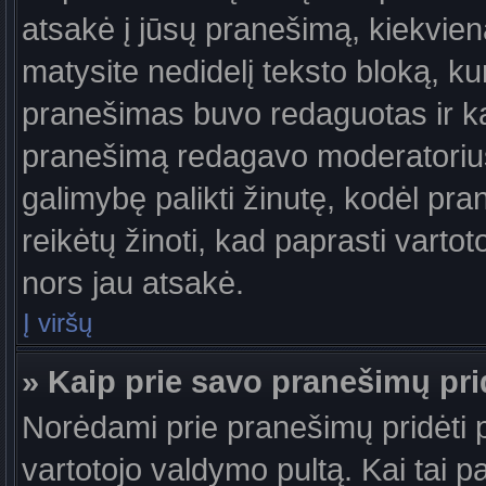
atsakė į jūsų pranešimą, kiekvie
matysite nedidelį teksto bloką, k
pranešimas buvo redaguotas ir k
pranešimą redagavo moderatorius a
galimybę palikti žinutę, kodėl pr
reikėtų žinoti, kad paprasti vartotoj
nors jau atsakė.
Į viršų
» Kaip prie savo pranešimų pri
Norėdami prie pranešimų pridėti pa
vartotojo valdymo pultą. Kai tai 