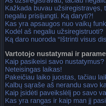
Aš užsiregistravau, tačiau negaliu 
Kažkada buvau užsiregistravęs, ta
negaliu prisijungti. Ką daryti?!
Kas yra apsaugos nuo vaikų fun
Kodėl aš negaliu užsiregistruoti?
Ką daro nuoroda “Ištrinti visus di
Vartotojo nustatymai ir parame
Kaip pasikeisi savo nustatymus?
Neteisingas laikas!
Pakeičiau laiko juostas, tačiau lai
Kalbų sąraše aš nerandu savo ka
Kaip įsidėti paveikslėlį po savo v
Kas yra rangas ir kaip man jį pasi