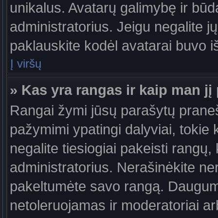
unikalus. Avatarų galimybę ir būdą,
administratorius. Jeigu negalite jų
paklauskite kodėl avatarai buvo iš
Į viršų
» Kas yra rangas ir kaip man jį 
Rangai žymi jūsų parašytų praneši
pažymimi ypatingi dalyviai, tokie 
negalite tiesiogiai pakeisti rangų,
administratorius. Nerašinėkite ne
pakeltumėte savo rangą. Daugumoj
netoleruojamas ir moderatoriai ar