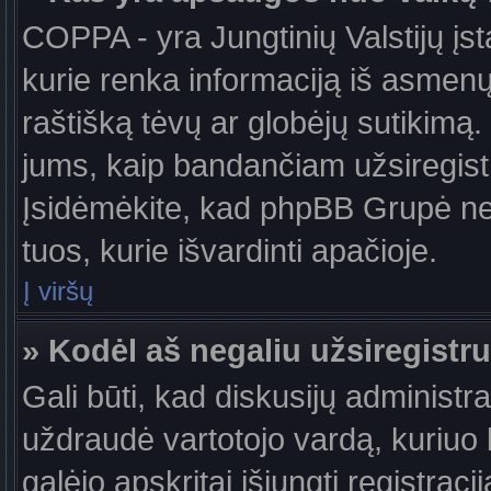
COPPA - yra Jungtinių Valstijų įst
kurie renka informaciją iš asmenų 
raštišką tėvų ar globėjų sutikimą. J
jums, kaip bandančiam užsiregistru
Įsidėmėkite, kad phpBB Grupė nete
tuos, kurie išvardinti apačioje.
Į viršų
» Kodėl aš negaliu užsiregistru
Gali būti, kad diskusijų administ
uždraudė vartotojo vardą, kuriuo b
galėjo apskritai išjungti registraci