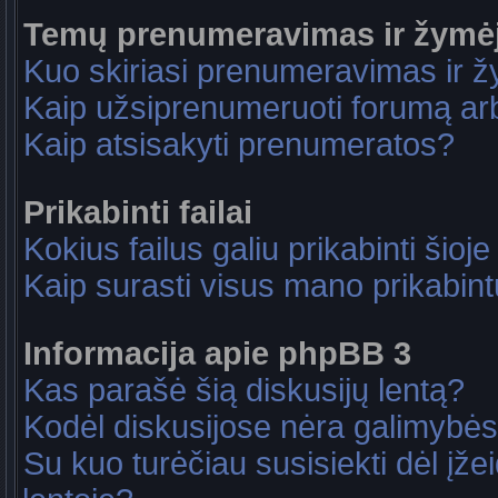
Temų prenumeravimas ir žymė
Kuo skiriasi prenumeravimas ir 
Kaip užsiprenumeruoti forumą a
Kaip atsisakyti prenumeratos?
Prikabinti failai
Kokius failus galiu prikabinti šioje
Kaip surasti visus mano prikabint
Informacija apie phpBB 3
Kas parašė šią diskusijų lentą?
Kodėl diskusijose nėra galimybė
Su kuo turėčiau susisiekti dėl įže