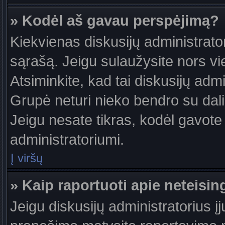
» Kodėl aš gavau perspėjimą?
Kiekvienas diskusijų administrator
sąrašą. Jeigu sulaužysite nors vie
Atsiminkite, kad tai diskusijų ad
Grupė neturi nieko bendro su dal
Jeigu nesate tikras, kodėl gavote 
administratoriumi.
Į viršų
» Kaip raportuoti apie neteis
Jeigu diskusijų administratorius į