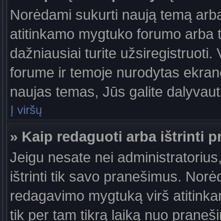
Norėdami sukurti naują temą arb
atitinkamo mygtuko forumo arba 
dažniausiai turite užsiregistruoti
forume ir temoje nurodytas ekrano
naujas temas, Jūs galite dalyvauti
Į viršų
» Kaip redaguoti arba ištrinti 
Jeigu nesate nei administratorius,
ištrinti tik savo pranešimus. No
redagavimo mygtuką virš atitinkam
tik per tam tikrą laiką nuo prane