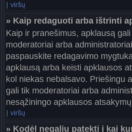
Į viršų
» Kaip redaguoti arba ištrinti 
Kaip ir pranešimus, apklausą gali 
moderatoriai arba administratori
paspauskite redagavimo mygtuką š
apklausą arba keisti apklausos at
kol niekas nebalsavo. Priešingu at
gali tik moderatoriai arba adminis
nesąžiningo apklausos atsakymų v
Į viršų
» Kodėl negaliu patekti į kai 