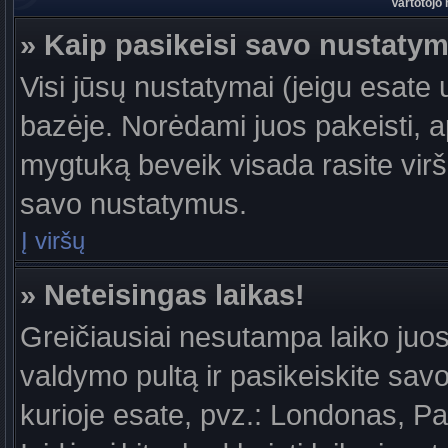
Vartotojo
» Kaip pasikeisi savo nustaty
Visi jūsų nustatymai (jeigu esat
bazėje. Norėdami juos pakeisti, a
mygtuką beveik visada rasite viršu
savo nustatymus.
Į viršų
» Neteisingas laikas!
Greičiausiai nesutampa laiko juost
valdymo pultą ir pasikeiskite savo l
kurioje esate, pvz.: Londonas, Par