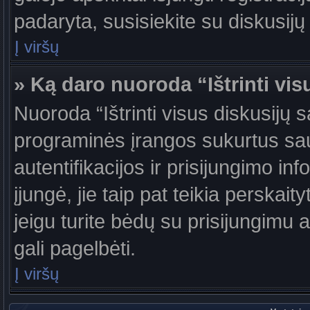
padaryta, susisiekite su diskusijų
Į viršų
» Ką daro nuoroda “Ištrinti vis
Nuoroda “Ištrinti visus diskusijų 
programinės įrangos sukurtus sa
autentifikacijos ir prisijungimo in
įjungė, jie taip pat teikia perskai
jeigu turite bėdų su prisijungimu 
gali pagelbėti.
Į viršų