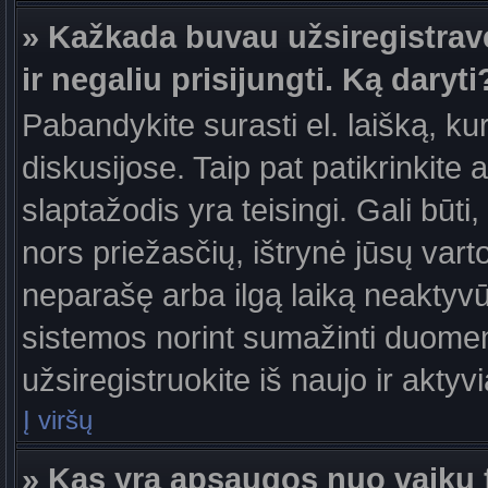
» Kažkada buvau užsiregistravęs
ir negaliu prisijungti. Ką daryti
Pabandykite surasti el. laišką, ku
diskusijose. Taip pat patikrinkite a
slaptažodis yra teisingi. Gali būti
nors priežasčių, ištrynė jūsų var
neparašę arba ilgą laiką neaktyvūs
sistemos norint sumažinti duomen
užsiregistruokite iš naujo ir aktyv
Į viršų
» Kas yra apsaugos nuo vaikų