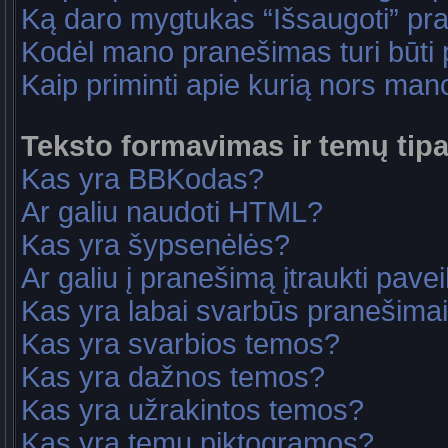
Ką daro mygtukas “Išsaugoti” p
Kodėl mano pranešimas turi būti p
Kaip priminti apie kurią nors ma
Teksto formavimas ir temų tipa
Kas yra BBKodas?
Ar galiu naudoti HTML?
Kas yra šypsenėlės?
Ar galiu į pranešimą įtraukti pavei
Kas yra labai svarbūs pranešima
Kas yra svarbios temos?
Kas yra dažnos temos?
Kas yra užrakintos temos?
Kas yra temų piktogramos?