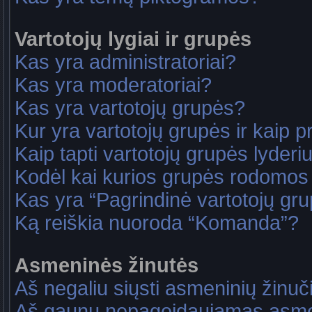
Vartotojų lygiai ir grupės
Kas yra administratoriai?
Kas yra moderatoriai?
Kas yra vartotojų grupės?
Kur yra vartotojų grupės ir kaip pri
Kaip tapti vartotojų grupės lyderi
Kodėl kai kurios grupės rodomos 
Kas yra “Pagrindinė vartotojų gr
Ką reiškia nuoroda “Komanda”?
Asmeninės žinutės
Aš negaliu siųsti asmeninių žinuč
Aš gaunu nepageidaujamas asme