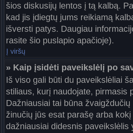
šios diskusijų lentos į tą kalbą. P
kad jis įdiegtų jums reikiamą kalb
išversti patys. Daugiau informaci
rasite šio puslapio apačioje).
Į viršų
» Kaip įsidėti paveikslėlį po s
Iš viso gali būti du paveikslėliai 
stiliaus, kurį naudojate, pirmasis 
Dažniausiai tai būna žvaigždučių a
žinučių jūs esat parašę arba kokį 
dažniausiai didesnis paveikslėlis 