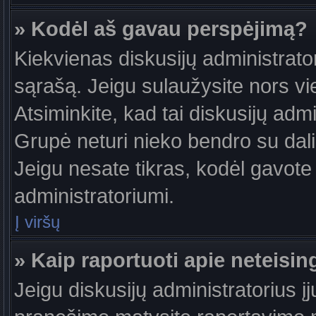
» Kodėl aš gavau perspėjimą?
Kiekvienas diskusijų administrator
sąrašą. Jeigu sulaužysite nors vie
Atsiminkite, kad tai diskusijų ad
Grupė neturi nieko bendro su dal
Jeigu nesate tikras, kodėl gavote 
administratoriumi.
Į viršų
» Kaip raportuoti apie neteis
Jeigu diskusijų administratorius į