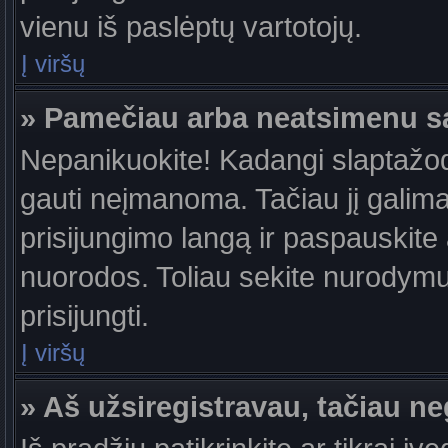
vienu iš paslėptų vartotojų.
Į viršų
» Pamečiau arba neatsimenu s
Nepanikuokite! Kadangi slaptažo
gauti neįmanoma. Tačiau jį galima 
prisijungimo langą ir paspauskite
nuorodos. Toliau sekite nurodymus
prisijungti.
Į viršų
» Aš užsiregistravau, tačiau neg