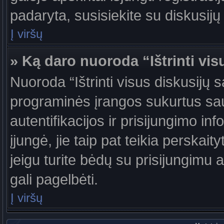
padaryta, susisiekite su diskusijų
Į viršų
» Ką daro nuoroda “Ištrinti vis
Nuoroda “Ištrinti visus diskusijų 
programinės įrangos sukurtus sa
autentifikacijos ir prisijungimo in
įjungė, jie taip pat teikia perskai
jeigu turite bėdų su prisijungimu 
gali pagelbėti.
Į viršų