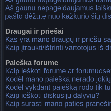
Aš gaunu nepageidaujamus laiškus
pašto dėžutę nuo kažkurio šių dis
Draugai ir priešai
Kas yra mano draugų ir priešų są
Kaip įtraukti/ištrinti vartotojus i
Paieška forume
Kaip ieškoti forume ar forumuose
Kodėl mano paieška nerado jokių
Kodėl vykdant paiešką rodo tik tu
Kaip ieškoti diskusijų dalyvių?
Kaip surasti mano paties praneš