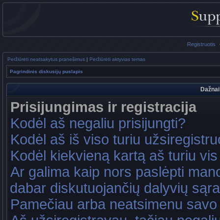
Registruotis
Peržiūrėti neatsakytus pranešimus
|
Peržiūrėti aktyvias temas
Pagrindinis diskusijų puslapis
Dažnai
Prisijungimas ir registracija
Kodėl aš negaliu prisijungti?
Kodėl aš iš viso turiu užsiregistru
Kodėl kiekvieną kartą aš turiu vis 
Ar galima kaip nors paslėpti mano
dabar diskutuojančių dalyvių sąr
Pamečiau arba neatsimenu savo 