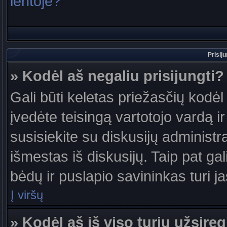
lentoje?
Prisij
» Kodėl aš negaliu prisijungti?
Gali būti keletas priežasčių kodėl t
įvedėte teisingą vartotojo vardą ir 
susisiekite su diskusijų administr
išmestas iš diskusijų. Taip pat gal
bėdų ir puslapio savininkas turi jas
Į viršų
» Kodėl aš iš viso turiu užsireg