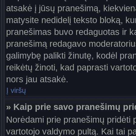
atsakė į jūsų pranešimą, kiekvie
matysite nedidelį teksto bloką, k
pranešimas buvo redaguotas ir k
pranešimą redagavo moderatorius a
galimybę palikti žinutę, kodėl pr
reikėtų žinoti, kad paprasti vartotoj
nors jau atsakė.
Į viršų
» Kaip prie savo pranešimų pri
Norėdami prie pranešimų pridėti pa
vartotojo valdymo pultą. Kai tai 