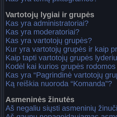
Vartotojų lygiai ir grupės
Kas yra administratoriai?
Kas yra moderatoriai?
Kas yra vartotojų grupės?
Kur yra vartotojų grupės ir kaip pri
Kaip tapti vartotojų grupės lyderi
Kodėl kai kurios grupės rodomos 
Kas yra “Pagrindinė vartotojų gr
Ką reiškia nuoroda “Komanda”?
Asmeninės žinutės
Aš negaliu siųsti asmeninių žinuč
Aš gaunu nepageidaujamas asme