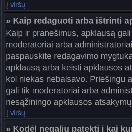
Į viršų
» Kaip redaguoti arba ištrinti 
Kaip ir pranešimus, apklausą gali 
moderatoriai arba administratori
paspauskite redagavimo mygtuką š
apklausą arba keisti apklausos at
kol niekas nebalsavo. Priešingu at
gali tik moderatoriai arba adminis
nesąžiningo apklausos atsakymų v
Į viršų
» Kodėl negaliu patekti į kai 