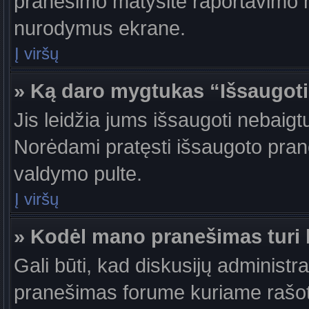
pranešimo matysite raportavimo m
nurodymus ekrane.
Į viršų
» Ką daro mygtukas “Išsaugot
Jis leidžia jums išsaugoti nebaigt
Norėdami pratęsti išsaugoto pran
valdymo pulte.
Į viršų
» Kodėl mano pranešimas turi b
Gali būti, kad diskusijų administr
pranešimas forume kuriame rašote tu