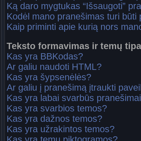
Ką daro mygtukas “Išsaugoti” p
Kodėl mano pranešimas turi būti p
Kaip priminti apie kurią nors ma
Teksto formavimas ir temų tipa
Kas yra BBKodas?
Ar galiu naudoti HTML?
Kas yra šypsenėlės?
Ar galiu į pranešimą įtraukti pavei
Kas yra labai svarbūs pranešima
Kas yra svarbios temos?
Kas yra dažnos temos?
Kas yra užrakintos temos?
Kas yra temų piktogramos?