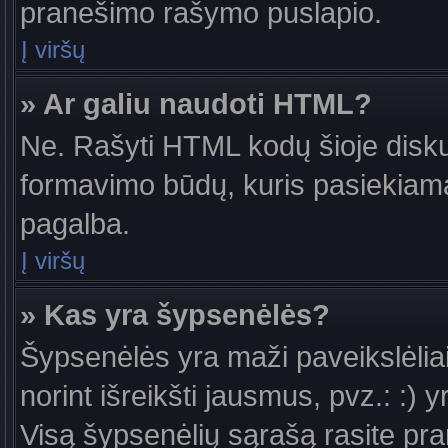
pranešimo rašymo puslapio.
Į viršų
» Ar galiu naudoti HTML?
Ne. Rašyti HTML kodų šioje diskus
formavimo būdų, kuris pasiekiam
pagalba.
Į viršų
» Kas yra šypsenėlės?
Šypsenėlės yra maži paveikslėlia
norint išreikšti jausmus, pvz.: :) y
Visą šypsenėlių sąrašą rasite pr