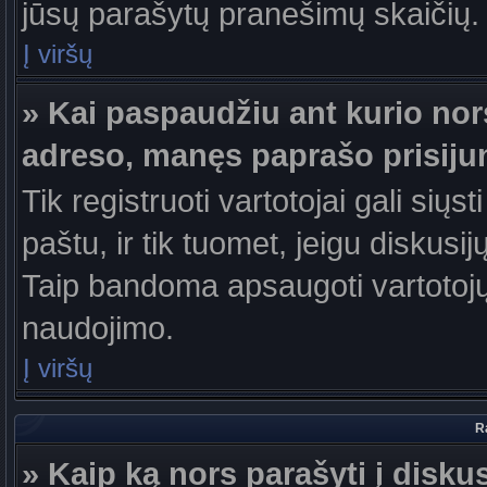
jūsų parašytų pranešimų skaičių.
Į viršų
» Kai paspaudžiu ant kurio nor
adreso, manęs paprašo prisiju
Tik registruoti vartotojai gali sių
paštu, ir tik tuomet, jeigu diskusi
Taip bandoma apsaugoti vartotojų
naudojimo.
Į viršų
R
» Kaip ką nors parašyti į disku