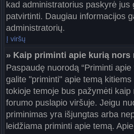
kad administratorius paskyrė jus g
patvirtinti. Daugiau informacijos g
administratorių.
Į viršų
» Kaip priminti apie kurią nor
Paspaudę nuorodą “Priminti apie
galite "priminti" apie temą kitiem
tokioje temoje bus pažymėti kaip 
forumo puslapio viršuje. Jeigu nu
priminimas yra išjungtas arba nep
leidžiama priminti apie temą. Apie 