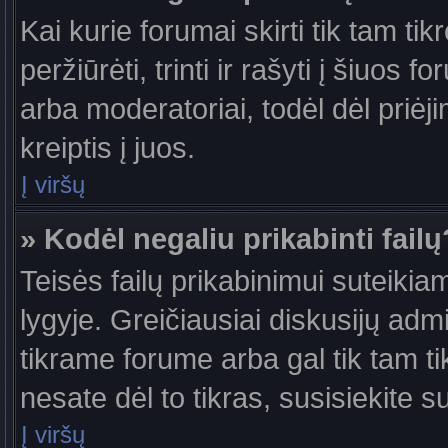
Kai kurie forumai skirti tik tam ti
peržiūrėti, trinti ir rašyti į šiuo
arba moderatoriai, todėl dėl priėj
kreiptis į juos.
Į viršų
» Kodėl negaliu prikabinti failų
Teisės failų prikabinimui suteiki
lygyje. Greičiausiai diskusijų admi
tikrame forume arba gal tik tam ti
nesate dėl to tikras, susisiekite s
Į viršų