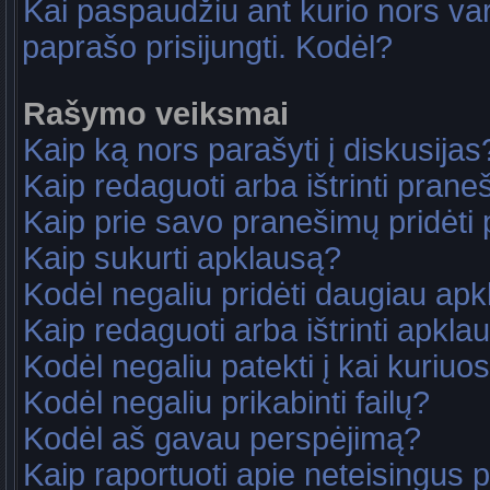
Kai paspaudžiu ant kurio nors va
paprašo prisijungti. Kodėl?
Rašymo veiksmai
Kaip ką nors parašyti į diskusijas
Kaip redaguoti arba ištrinti pran
Kaip prie savo pranešimų pridėti
Kaip sukurti apklausą?
Kodėl negaliu pridėti daugiau ap
Kaip redaguoti arba ištrinti apkla
Kodėl negaliu patekti į kai kuriu
Kodėl negaliu prikabinti failų?
Kodėl aš gavau perspėjimą?
Kaip raportuoti apie neteisingus