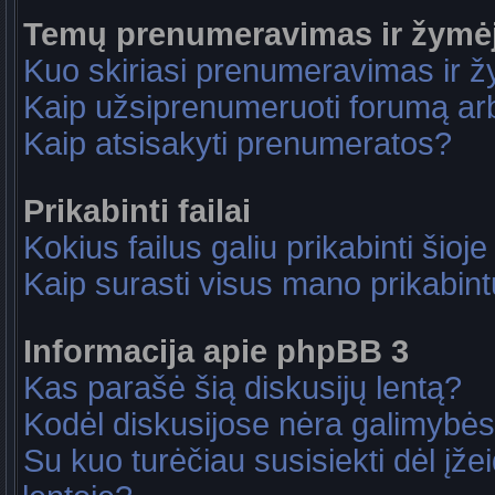
Temų prenumeravimas ir žymė
Kuo skiriasi prenumeravimas ir 
Kaip užsiprenumeruoti forumą a
Kaip atsisakyti prenumeratos?
Prikabinti failai
Kokius failus galiu prikabinti šioje
Kaip surasti visus mano prikabint
Informacija apie phpBB 3
Kas parašė šią diskusijų lentą?
Kodėl diskusijose nėra galimybė
Su kuo turėčiau susisiekti dėl įže