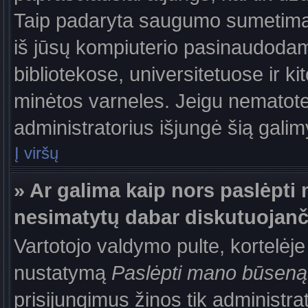
Taip padaryta saugumo sumetimais
iš jūsų kompiuterio pasinaudodam
bibliotekose, universitetuose ir k
minėtos varneles. Jeigu nematote
administratorius išjungė šią gali
Į viršų
» Ar galima kaip nors paslėpti 
nesimatytų dabar diskutuojanč
Vartotojo valdymo pulte, kortelėje
nustatymą
Paslėpti mano būseną
prisijungimus žinos tik administrat