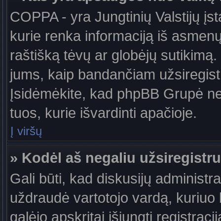
COPPA - yra Jungtinių Valstijų įst
kurie renka informaciją iš asmenų 
raštišką tėvų ar globėjų sutikimą. J
jums, kaip bandančiam užsiregistru
Įsidėmėkite, kad phpBB Grupė nete
tuos, kurie išvardinti apačioje.
Į viršų
» Kodėl aš negaliu užsiregistru
Gali būti, kad diskusijų administ
uždraudė vartotojo vardą, kuriuo b
galėjo apskritai išjungti registraci