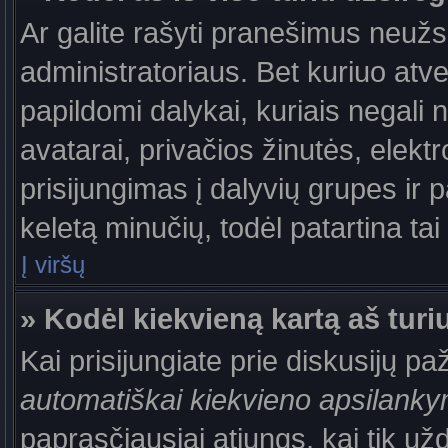
Ar galite rašyti pranešimus neužs
administratoriaus. Bet kuriuo atv
papildomi dalykai, kuriais negali 
avatarai, privačios žinutės, elek
prisijungimas į dalyvių grupes ir p
keletą minučių, todėl patartina tai
Į viršų
» Kodėl kiekvieną kartą aš turiu
Kai prisijungiate prie diskusijų p
automatiškai kiekvieno apsilank
paprasčiausiai atjungs, kai tik už