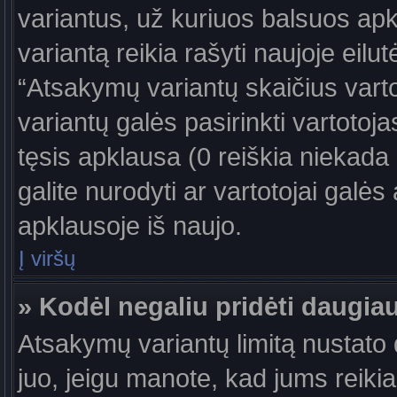
variantus, už kuriuos balsuos ap
variantą reikia rašyti naujoje eil
“Atsakymų variantų skaičius vartot
variantų galės pasirinkti vartotoj
tęsis apklausa (0 reiškia niekada 
galite nurodyti ar vartotojai galės
apklausoje iš naujo.
Į viršų
» Kodėl negaliu pridėti daugi
Atsakymų variantų limitą nustato d
juo, jeigu manote, kad jums reiki