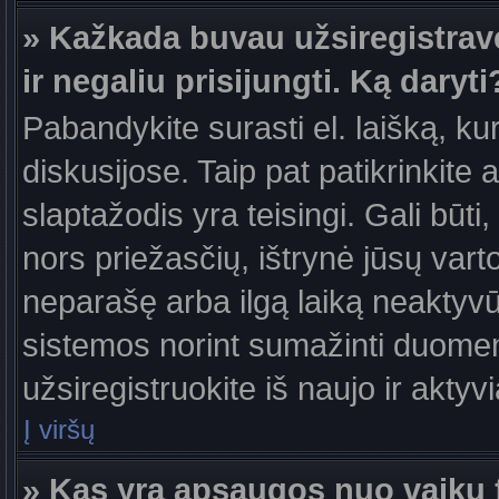
» Kažkada buvau užsiregistravęs
ir negaliu prisijungti. Ką daryti
Pabandykite surasti el. laišką, ku
diskusijose. Taip pat patikrinkite a
slaptažodis yra teisingi. Gali būti
nors priežasčių, ištrynė jūsų var
neparašę arba ilgą laiką neaktyvūs
sistemos norint sumažinti duomen
užsiregistruokite iš naujo ir aktyv
Į viršų
» Kas yra apsaugos nuo vaikų