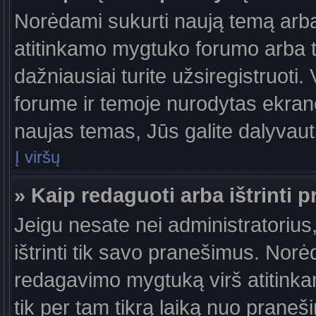
Norėdami sukurti naują temą arb
atitinkamo mygtuko forumo arba 
dažniausiai turite užsiregistruoti
forume ir temoje nurodytas ekrano
naujas temas, Jūs galite dalyvauti
Į viršų
» Kaip redaguoti arba ištrinti 
Jeigu nesate nei administratorius,
ištrinti tik savo pranešimus. No
redagavimo mygtuką virš atitinkam
tik per tam tikrą laiką nuo prane