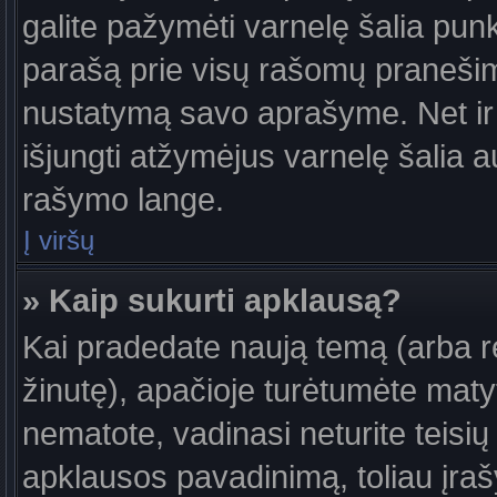
galite pažymėti varnelę šalia pun
parašą prie visų rašomų pranešimų
nustatymą savo aprašyme. Net ir 
išjungti atžymėjus varnelę šalia
rašymo lange.
Į viršų
» Kaip sukurti apklausą?
Kai pradedate naują temą (arba 
žinutę), apačioje turėtumėte maty
nematote, vadinasi neturite teisių 
apklausos pavadinimą, toliau įra