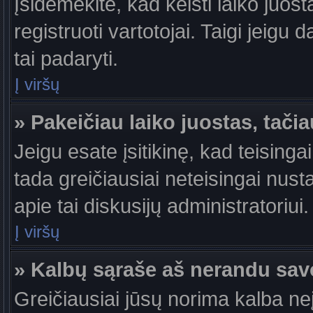
Įsidėmėkite, kad keisti laiko juosta
registruoti vartotojai. Taigi jeigu
tai padaryti.
Į viršų
» Pakeičiau laiko juostas, tačia
Jeigu esate įsitikinę, kad teisingai
tada greičiausiai neteisingai nust
apie tai diskusijų administratoriui.
Į viršų
» Kalbų sąraše aš nerandu sav
Greičiausiai jūsų norima kalba ne