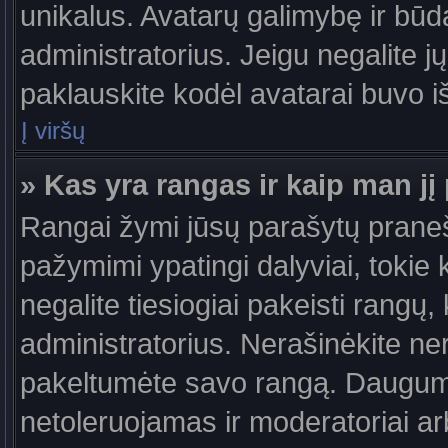
unikalus. Avatarų galimybę ir būdą,
administratorius. Jeigu negalite jų
paklauskite kodėl avatarai buvo iš
Į viršų
» Kas yra rangas ir kaip man jį 
Rangai žymi jūsų parašytų praneši
pažymimi ypatingi dalyviai, tokie 
negalite tiesiogiai pakeisti rangų,
administratorius. Nerašinėkite ne
pakeltumėte savo rangą. Daugumoj
netoleruojamas ir moderatoriai ar