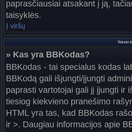
paprasčiausiai atsakant į ją, tačiau
taisyklės.
Į viršų
Teksto f
» Kas yra BBKodas?
BBKodas - tai specialus kodas la
BBKodą gali išjungti/įjungti admin
paprasti vartotojai gali jį įjungti 
tiesiog kiekvieno pranešimo raš
HTML yra tas, kad BBKodas rašoma
ir >. Daugiau informacijos apie B