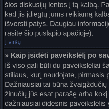
šios diskusijų lentos į tą kalbą. P
kad jis įdiegtų jums reikiamą kalb
išversti patys. Daugiau informaci
rasite šio puslapio apačioje).
Į viršų
» Kaip įsidėti paveikslėlį po s
Iš viso gali būti du paveikslėliai 
stiliaus, kurį naudojate, pirmasis 
Dažniausiai tai būna žvaigždučių a
žinučių jūs esat parašę arba kokį 
dažniausiai didesnis paveikslėlis 