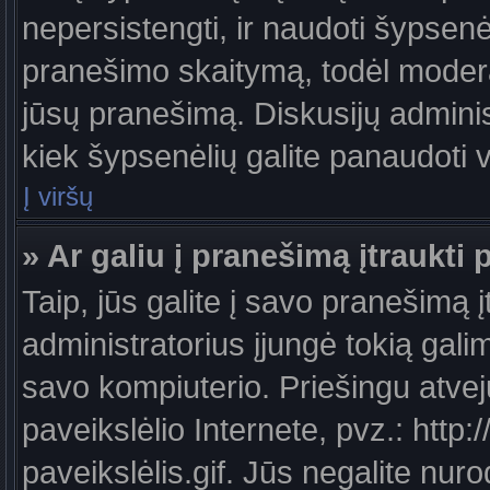
nepersistengti, ir naudoti šypsen
pranešimo skaitymą, todėl moderat
jūsų pranešimą. Diskusijų administ
kiek šypsenėlių galite panaudoti
Į viršų
» Ar galiu į pranešimą įtraukti 
Taip, jūs galite į savo pranešimą į
administratorius įjungė tokią galimy
savo kompiuterio. Priešingu atveju
paveikslėlio Internete, pvz.: ht
paveikslėlis.gif. Jūs negalite nuro