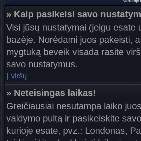
Vartotojo
» Kaip pasikeisi savo nustaty
Visi jūsų nustatymai (jeigu esat
bazėje. Norėdami juos pakeisti, a
mygtuką beveik visada rasite viršu
savo nustatymus.
Į viršų
» Neteisingas laikas!
Greičiausiai nesutampa laiko juost
valdymo pultą ir pasikeiskite savo l
kurioje esate, pvz.: Londonas, Par