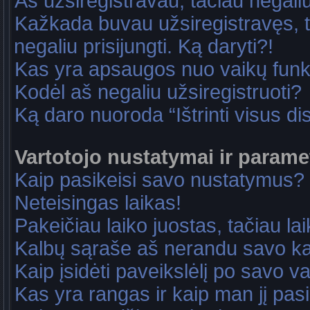
Aš užsiregistravau, tačiau negaliu 
Kažkada buvau užsiregistravęs, ta
negaliu prisijungti. Ką daryti?!
Kas yra apsaugos nuo vaikų fun
Kodėl aš negaliu užsiregistruoti?
Ką daro nuoroda “Ištrinti visus di
Vartotojo nustatymai ir parame
Kaip pasikeisi savo nustatymus?
Neteisingas laikas!
Pakeičiau laiko juostas, tačiau lai
Kalbų sąraše aš nerandu savo ka
Kaip įsidėti paveikslėlį po savo v
Kas yra rangas ir kaip man jį pasi