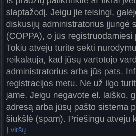
Iš pradžių patikrinkite ar tikrai įv
slaptažodį. Jeigu jie teisingi, galė
diskusijų administratorius įjungė
(COPPA), o jūs registruodamiesi 
Tokiu atveju turite sekti nurodymu
reikalauja, kad jūsų vartotojo var
administratorius arba jūs pats. In
registracijos metu. Ne už ilgo turi
jame. Jeigu negavote el. laiško, g
adresą arba jūsų pašto sistema pa
šiukšlė (spam). Priešingu atveju kr
Į viršų