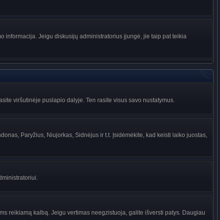
informacija. Jeigu diskusijų administratorius įjungė, jie taip pat teikia
ite viršutinėje puslapio dalyje. Ten rasite visus savo nustatymus.
donas, Paryžius, Niujorkas, Sidnėjus ir t.t. Įsidėmėkite, kad keisti laiko juostas,
dministratoriui.
jums reikiamą kalbą. Jeigu vertimas neegzistuoja, galite išversti patys. Daugiau