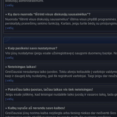
diskusijų administratoriumi.
Į viršų
» Ką daro nuoroda “Ištrinti visus diskusijų sausainėlius”?
Nuoroda “Ištrinti visus diskusijų sausainėlius” ištrina visus phpBB programinės į
perskaitytų pranešimų sekimo funkciją. Kartais, jeigu turite bėdų su prisijungim
Į viršų
» Kaip pasikeisi savo nustatymus?
Visi jūsų nustatymai (jeigu esate užsiregistravęs) saugomi duomenų bazėje. Nor
Į viršų
» Neteisingas laikas!
Greičiausiai nesutampa laiko juostos. Tokiu atveju keliaukite į vartotojo valdymo pu
kaip ir daugelį kitų nustatymų, gali tik registruoti vartotojai. Taigi jeigu dar neuž
Į viršų
» Pakeičiau laiko juostas, tačiau laikas vis tiek neteisingas!
Jeigu esate įsitikinę, kad teisingai nustatėte laiko juostą ir vasaros laiką, tada 
Į viršų
» Kalbų sąraše aš nerandu savo kalbos!
Greičiausiai jūsų norima kalba neįdiegta arba tiesiog niekas dar neišvertė šios d