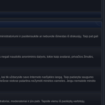
administratoriumi ir pasiteiraukite ar nebuvote išmestas iš diskusijų. Taip pat gali
 negali naudotis anoniminis dalyvis, tokie kaip avatarai, privačios žinutės,
s, kai tik uždarysite savo Interneto naršyklės langą. Taip padaryta saugumo
 viešose vietose patartina nežymėti minėtos varneles. Jeigu nematote minėto
tratoriai, moderatoriai ir jūs pats. Tapsite vienu iš paslėptų vartotojų.