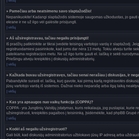
Į viršų
» Pamečiau arba neatsimenu savo slaptažodžio!
Nepanikuokite! Kadangi slaptažodis sistemoje saugomas užkoduotas, jo gauti ne
ekrane ir ne už ilgo vėl galėsite prisijungti.
Į viršų
» Aš užsiregistravau, tačiau negaliu prisijungti!
Iš pradžių patikrinkite ar tikrai įvedėte teisingą vartotojo vardą ir slaptažodį. J
registruodamiesi pasirinkote, kad jums dar nėra 13 metų. Tokiu atveju turite sekt
pateikiama registracijos metu. Ne už ilgo turite gauti el. laišką ir sekti nurody
Priešingu atveju kreipkitės į diskusijų administratorių.
Į viršų
» Kažkada buvau užsiregistravęs, tačiau senai nerašiau į diskusijas, ir negal
Pabandykite surasti el. laišką, kurį gavote, kai pirmą kartą registravotės diskusijo
jūsų vartotojo vardą iš sistemos. Dažnai nieko neparašę arba ilgą laiką neaktyvū
Į viršų
» Kas yra apsaugos nuo vaikų funkcija (COPPA)?
COPPA - yra Jungtinių Valstijų įstatymas, kuris reikalauja, jog puslapiai, kurie r
užsiregistruoti, kreipkitės pagalbos į teisininką. Įsidėmėkite, kad phpBB Grupė ne
Į viršų
» Kodėl aš negaliu užsiregistruoti?
Gali būti, kad diskusijų administratorius užblokavo jūsų IP adresą arba uždraudė v