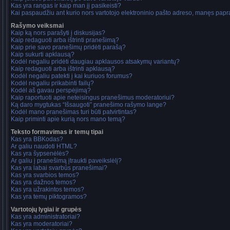
Kas yra rangas ir kaip man jį pasikeisti?
Kai paspaudžiu ant kurio nors vartotojo elektroninio pašto adreso, manęs papra
Rašymo veiksmai
Kaip ką nors parašyti į diskusijas?
Kaip redaguoti arba ištrinti pranešimą?
Kaip prie savo pranešimų pridėti parašą?
Kaip sukurti apklausą?
Kodėl negaliu pridėti daugiau apklausos atsakymų variantų?
Kaip redaguoti arba ištrinti apklausą?
Kodėl negaliu patekti į kai kuriuos forumus?
Kodėl negaliu prikabinti failų?
Kodėl aš gavau perspėjimą?
Kaip raportuoti apie neteisingus pranešimus moderatoriui?
Ką daro mygtukas “Išsaugoti” pranešimo rašymo lange?
Kodėl mano pranešimas turi būti patvirtintas?
Kaip priminti apie kurią nors mano temą?
Teksto formavimas ir temų tipai
Kas yra BBKodas?
Ar galiu naudoti HTML?
Kas yra šypsenėlės?
Ar galiu į pranešimą įtraukti paveikslėlį?
Kas yra labai svarbūs pranešimai?
Kas yra svarbios temos?
Kas yra dažnos temos?
Kas yra užrakintos temos?
Kas yra temų piktogramos?
Vartotojų lygiai ir grupės
Kas yra administratoriai?
Kas yra moderatoriai?