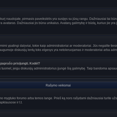
s, kurį naudojate, pirmasis paveikslėlis yra susijęs su jūsų rangu. Dažniausiai tai bū
ra avataras. Dažniausiai jis būna unikalus. Avatarų galimybę ir būdą, kuriuo jie yra į
mi ypatingi dalyviai, tokie kaip administratoriai ar moderatoriai. Jūs negalite tiesi
gumoje diskusijų lentų toks elgesys yra netoleruojamas ir moderatoriai arba admin
paprašo prisijungti. Kodėl?
ir tik tuomet, jeigu diskusijų administratorius įjungė šią galimybę. Taip bandoma aps
Rašymo veiksmai
o mygtuko forumo arba temos lange. Prieš ką nors rašydami dažniausiai turite užsir
pklausose ir t.t.