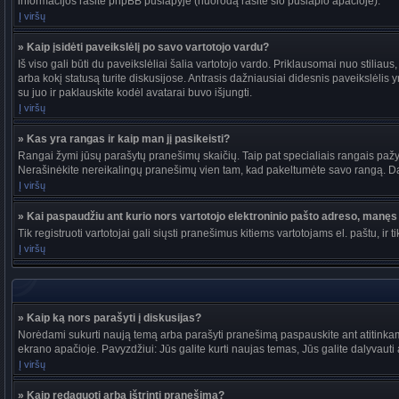
informacijos rasite phpBB puslapyje (nuorodą rasite šio puslapio apačioje).
Į viršų
» Kaip įsidėti paveikslėlį po savo vartotojo vardu?
Iš viso gali būti du paveikslėliai šalia vartotojo vardo. Priklausomai nuo stiliau
arba kokį statusą turite diskusijose. Antrasis dažniausiai didesnis paveikslėlis y
su juo ir paklauskite kodėl avatarai buvo išjungti.
Į viršų
» Kas yra rangas ir kaip man jį pasikeisti?
Rangai žymi jūsų parašytų pranešimų skaičių. Taip pat specialiais rangais pažymi
Nerašinėkite nereikalingų pranešimų vien tam, kad pakeltumėte savo rangą. Dau
Į viršų
» Kai paspaudžiu ant kurio nors vartotojo elektroninio pašto adreso, manęs 
Tik registruoti vartotojai gali siųsti pranešimus kitiems vartotojams el. paštu, 
Į viršų
» Kaip ką nors parašyti į diskusijas?
Norėdami sukurti naują temą arba parašyti pranešimą paspauskite ant atitinkam
ekrano apačioje. Pavyzdžiui: Jūs galite kurti naujas temas, Jūs galite dalyvauti a
Į viršų
» Kaip redaguoti arba ištrinti pranešimą?