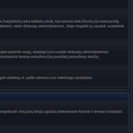
na žvaigždučių arba taškelių eilutė, kuri parodo kiek žinučių jūs esat parašę
keliami, valdo diskusijų administratorius. Jeigu negalite jų naudoti, susisiekite
ogiai pakeisti rangų, kadangi juos nustato diskusijų administratorius.
istratoriai tiesiog sumažins jūsų parašytų pranešimų skaičių.
augoti vartotojų el. pašto adresus nuo neteisingo naudojimo.
egistruoti. Visų jūsų teisių sąrašas kiekviename forume ir temoje nurodytas