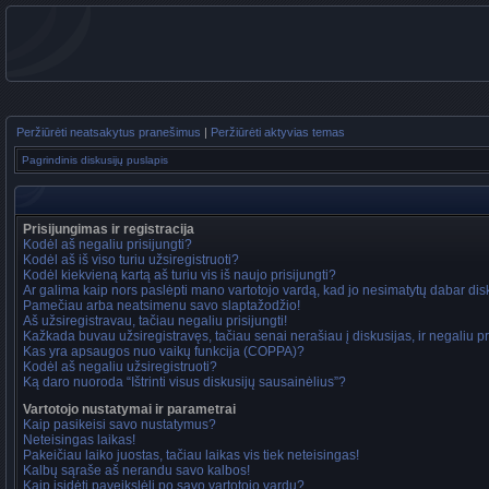
Peržiūrėti neatsakytus pranešimus
|
Peržiūrėti aktyvias temas
Pagrindinis diskusijų puslapis
Prisijungimas ir registracija
Kodėl aš negaliu prisijungti?
Kodėl aš iš viso turiu užsiregistruoti?
Kodėl kiekvieną kartą aš turiu vis iš naujo prisijungti?
Ar galima kaip nors paslėpti mano vartotojo vardą, kad jo nesimatytų dabar di
Pamečiau arba neatsimenu savo slaptažodžio!
Aš užsiregistravau, tačiau negaliu prisijungti!
Kažkada buvau užsiregistravęs, tačiau senai nerašiau į diskusijas, ir negaliu pri
Kas yra apsaugos nuo vaikų funkcija (COPPA)?
Kodėl aš negaliu užsiregistruoti?
Ką daro nuoroda “Ištrinti visus diskusijų sausainėlius”?
Vartotojo nustatymai ir parametrai
Kaip pasikeisi savo nustatymus?
Neteisingas laikas!
Pakeičiau laiko juostas, tačiau laikas vis tiek neteisingas!
Kalbų sąraše aš nerandu savo kalbos!
Kaip įsidėti paveikslėlį po savo vartotojo vardu?