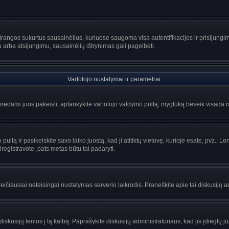
rangos sukurtus sausainėlius, kuriuose saugoma visa autentifikacijos ir prisijungimo 
u arba atsijungimu, sausainėlių ištrynimas gali pagelbėti.
Vartotojo nustatymai ir parametrai
ėdami juos pakeisti, aplankykite vartotojo valdymo pultą; mygtuką beveik visada ras
ltą ir pasikeiskite savo laiko juostą, kad ji atitiktų vietovę, kurioje esate, pvz.: Lon
siregistravote, pats metas būtų tai padaryti.
greičiausiai neteisingai nustatymas serverio laikrodis. Praneškite apie tai diskusijų a
iskusijų lentos į tą kalbą. Paprašykite diskusijų administratoriaus, kad jis įdiegtų 