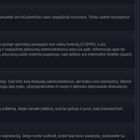
pauskite ant
Aš pamiršau savo slaptažodį
nuorodos. Toliau sekite nurodymus
torius įjungė specialią apsaugos nuo vaikų funkciją (COPPA), o jūs
ir slaptažodį aktyvuotų administratorius arba jūs pats. Informacija apie tai
są arba jūsų pašto sistema pagalvojo, kad laiškas yra internetinė šiukšlė (spam).
ingi. Gali būti, kad diskusijų administratorius, dėl kokių nors priežasčių, ištrynė
gu taip įvyko, užsiregistruokite iš naujo ir aktyviau dalyvaukite diskusijose.
ų sutikimą. Jeigu nesate įsitikinę, kad tai galioja ir jums, kaip bandančiam
registraciją. Jeigu norite sužinoti, kodėl taip buvo padaryta, susisiekite su