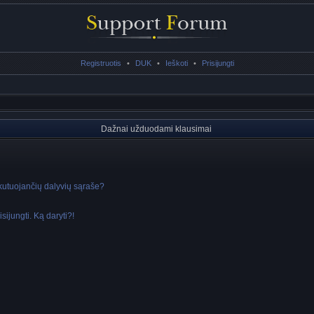
Registruotis
•
DUK
•
Ieškoti
•
Prisijungti
Dažnai užduodami klausimai
skutuojančių dalyvių sąraše?
sijungti. Ką daryti?!