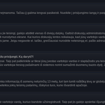
įmanoma. Tačiau jį galima lengvai pasikeisti. Nueikite į prisijungimo langą ir pas
eigu jie teisingi, galėjo atsitikti vienas iš dviejų dalykų. Galbūt diskusijų administra
i nurodymus ekrane. Kai kurios diskusijų lentos reikalauja, kad jūsų vartotojo vardą 
mais jame. Jeigu negavote el. laiško, greičiausiai nurodėte neteisingą el. pašto adre
iu prisijungti. Ką daryti?!
se. Taip pat patikrinkite ar tikrai jūsų įvestas vartotojo vardas ir slaptažodis yra teis
s vartotojai tiesiog pašalinami iš sistemos norint sumažinti duomenų bazės dydį. Jei
enka informaciją iš asmenų neturinčių 13 metų, turi tam turėti raštišką tėvų ar globėj
teikia jokių teisinių patarimų, išskyrus tuos, kurie išvardinti apačioje.
artotojo vardą, kuriuo bandote užsiregistruoti. Taip pat jis galėjo apskritai išjungti 