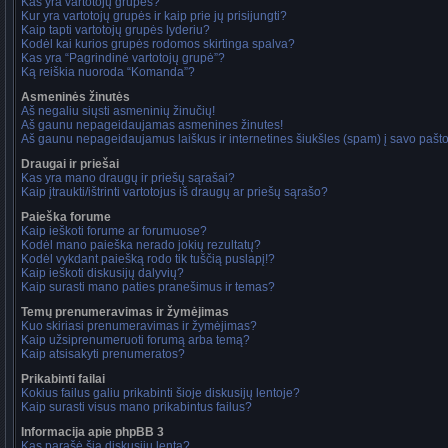
Kas yra vartotojų grupės?
Kur yra vartotojų grupės ir kaip prie jų prisijungti?
Kaip tapti vartotojų grupės lyderiu?
Kodėl kai kurios grupės rodomos skirtinga spalva?
Kas yra “Pagrindinė vartotojų grupė”?
Ką reiškia nuoroda “Komanda”?
Asmeninės žinutės
Aš negaliu siųsti asmeninių žinučių!
Aš gaunu nepageidaujamas asmenines žinutes!
Aš gaunu nepageidaujamus laiškus ir internetines šiukšles (spam) į savo pašto 
Draugai ir priešai
Kas yra mano draugų ir priešų sąrašai?
Kaip įtraukti/ištrinti vartotojus iš draugų ar priešų sąrašo?
Paieška forume
Kaip ieškoti forume ar forumuose?
Kodėl mano paieška nerado jokių rezultatų?
Kodėl vykdant paiešką rodo tik tuščią puslapį!?
Kaip ieškoti diskusijų dalyvių?
Kaip surasti mano paties pranešimus ir temas?
Temų prenumeravimas ir žymėjimas
Kuo skiriasi prenumeravimas ir žymėjimas?
Kaip užsiprenumeruoti forumą arba temą?
Kaip atsisakyti prenumeratos?
Prikabinti failai
Kokius failus galiu prikabinti šioje diskusijų lentoje?
Kaip surasti visus mano prikabintus failus?
Informacija apie phpBB 3
Kas parašė šią diskusijų lentą?