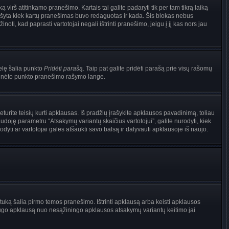
irš atitinkamo pranešimo. Kartais tai galite padaryti tik per tam tikrą laiką
ašyta kiek kartų pranešimas buvo redaguotas ir kada. Šis blokas nebus
i, kad paprasti vartotojai negali ištrinti pranešimo, jeigu į jį kas nors jau
nelę šalia punkto
Pridėti parašą
. Taip pat galite pridėti parašą prie visų rašomų
 minėto punkto pranešimo rašymo lange.
rite teisių kurti apklausas. Iš pradžių įrašykite apklausos pavadinimą, toliau
udoję parametru “Atsakymų variantų skaičius vartotojui”, galite nurodyti, kiek
dyti ar vartotojai galės atšaukti savo balsą ir dalyvauti apklausoje iš naujo.
tuką šalia pirmo temos pranešimo. Ištrinti apklausą arba keisti apklausos
i saugo apklausą nuo nesąžiningo apklausos atsakymų variantų keitimo jai