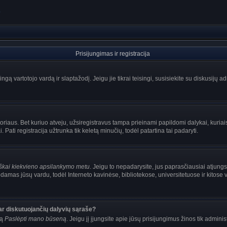
?
Prisijungimas ir registracija
singą vartotojo vardą ir slaptažodį. Jeigu jie tikrai teisingi, susisiekite su diskusijų 
oriaus. Bet kuriuo atveju, užsiregistravus tampa prieinami papildomi dalykai, kuriais
Pati registracija užtrunka tik keletą minučių, todėl patartina tai padaryti.
iškai kiekvieno apsilankymo metu
. Jeigu to nepadarysite, jus paprasčiausiai atjung
damas jūsų vardu, todėl Interneto kavinėse, bibliotekose, universitetuose ir kitose
ar diskutuojančių dalyvių sąraše?
mą
Paslėpti mano būseną
. Jeigu jį įjungsite apie jūsų prisijungimus žinos tik adminis