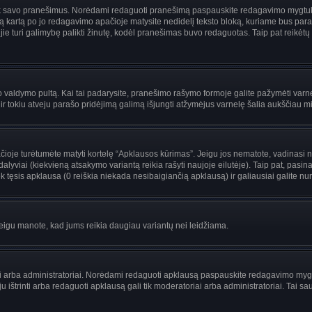
i tik savo pranešimus. Norėdami redaguoti pranešimą paspauskite redagavimo mygtuką v
 kartą po jo redagavimo apačioje matysite nedidelį teksto bloką, kuriame bus par
uri galimybę palikti žinutę, kodėl pranešimas buvo redaguotas. Taip pat reikėtų žinot
ojo valdymo pultą. Kai tai padarysite, pranešimo rašymo formoje galite pažymėti var
 ir tokiu atveju parašo pridėjimą galimą išjungti atžymėjus varnelę šalia aukščiau
je turėtumėte matyti kortelę “Apklausos kūrimas”. Jeigu jos nematote, vadinasi netu
yviai (kiekvieną atsakymo variantą reikia rašyti naujoje eilutėje). Taip pat, pasina
 tęsis apklausa (0 reiškia niekada nesibaigiančią apklausą) ir galiausiai galite nuro
 jeigu manote, kad jums reikia daugiau variantų nei leidžiama.
riai arba administratoriai. Norėdami redaguoti apklausą paspauskite redagavimo myg
ju ištrinti arba redaguoti apklausą gali tik moderatoriai arba administratoriai. Ta