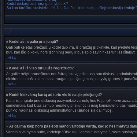
Kodėl diskusijose nėra galimybės X?
Su kuo turėčiau susisiekti dėl įžeidžiančios informacijos šioje diskusijų lentoje
» Kodėl aš negaliu prisijungti?
Gali būti keletas priežasčių kodėl taip yra. Iš pradžių įsitikinkite, kad įvedėte tei
būti, kad iškilo kokių nors techninių bėdų ir puslapio savininkas turi jas ištaisyti.
Į viršų
» Kodėl aš iš viso turiu užsiregistruoti?
Ar galite rašyti pranešimus neužsiregistravę priklauso nuo diskusijų administrat
elektroninio pašto siuntimas draugam, prisijungimas į dalyvių grupes ir panašiai. 
Į viršų
» Kodėl kiekvieną kartą aš turiu vis iš naujo prisijungti?
Kai prisijungiate prie diskusijų pažymėkite varnelę ties
Prijungti mane automat
sumetimais, kad kitas asmuo negalėtų prisijungti iš jūsų kompiuterio pasinaudo
punkto, vadinasi diskusijų administratorius išjungė šią galimybę.
Į viršų
» Ar galima kaip nors paslėpti mano vartotojo vardą, kad jo nesimatytų dab
Vartotojo valdymo pulte, kortelėje “Diskusijų lentos nustatymai”, rasite nustaty