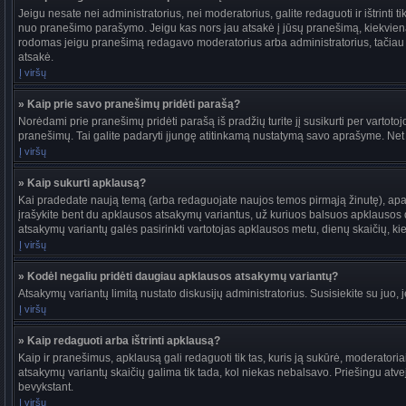
Jeigu nesate nei administratorius, nei moderatorius, galite redaguoti ir ištrint
nuo pranešimo parašymo. Jeigu kas nors jau atsakė į jūsų pranešimą, kiekvieną
rodomas jeigu pranešimą redagavo moderatorius arba administratorius, tačiau jie t
atsakė.
Į viršų
» Kaip prie savo pranešimų pridėti parašą?
Norėdami prie pranešimų pridėti parašą iš pradžių turite jį susikurti per vartot
pranešimų. Tai galite padaryti įjungę atitinkamą nustatymą savo aprašyme. Net
Į viršų
» Kaip sukurti apklausą?
Kai pradedate naują temą (arba redaguojate naujos temos pirmąją žinutę), apačio
įrašykite bent du apklausos atsakymų variantus, už kuriuos balsuos apklausos dal
atsakymų variantų galės pasirinkti vartotojas apklausos metu, dienų skaičių, kiek
Į viršų
» Kodėl negaliu pridėti daugiau apklausos atsakymų variantų?
Atsakymų variantų limitą nustato diskusijų administratorius. Susisiekite su juo,
Į viršų
» Kaip redaguoti arba ištrinti apklausą?
Kaip ir pranešimus, apklausą gali redaguoti tik tas, kuris ją sukūrė, moderato
atsakymų variantų skaičių galima tik tada, kol niekas nebalsavo. Priešingu atve
bevykstant.
Į viršų