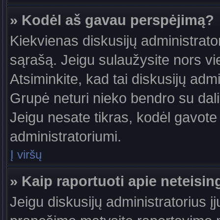
» Kodėl aš gavau perspėjimą?
Kiekvienas diskusijų administrator
sąrašą. Jeigu sulaužysite nors vie
Atsiminkite, kad tai diskusijų ad
Grupė neturi nieko bendro su dal
Jeigu nesate tikras, kodėl gavote 
administratoriumi.
Į viršų
» Kaip raportuoti apie neteis
Jeigu diskusijų administratorius į