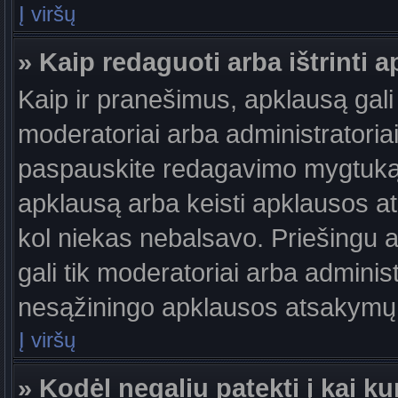
Į viršų
» Kaip redaguoti arba ištrinti 
Kaip ir pranešimus, apklausą gali 
moderatoriai arba administratori
paspauskite redagavimo mygtuką š
apklausą arba keisti apklausos at
kol niekas nebalsavo. Priešingu at
gali tik moderatoriai arba adminis
nesąžiningo apklausos atsakymų v
Į viršų
» Kodėl negaliu patekti į kai 