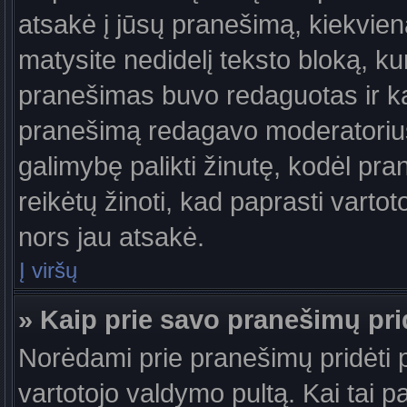
atsakė į jūsų pranešimą, kiekvie
matysite nedidelį teksto bloką, k
pranešimas buvo redaguotas ir k
pranešimą redagavo moderatorius a
galimybę palikti žinutę, kodėl pr
reikėtų žinoti, kad paprasti vartotoj
nors jau atsakė.
Į viršų
» Kaip prie savo pranešimų pri
Norėdami prie pranešimų pridėti pa
vartotojo valdymo pultą. Kai tai 