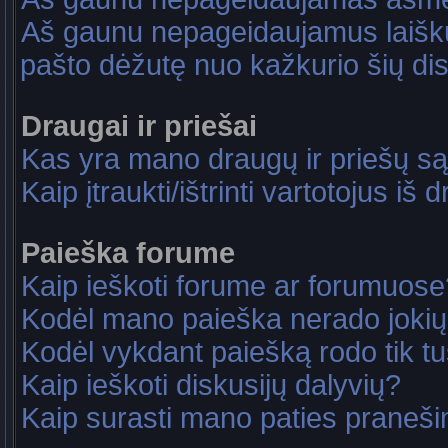
Aš gaunu nepageidaujamus laiškus
pašto dėžutę nuo kažkurio šių dis
Draugai ir priešai
Kas yra mano draugų ir priešų są
Kaip įtraukti/ištrinti vartotojus i
Paieška forume
Kaip ieškoti forume ar forumuose
Kodėl mano paieška nerado jokių
Kodėl vykdant paiešką rodo tik tu
Kaip ieškoti diskusijų dalyvių?
Kaip surasti mano paties praneš