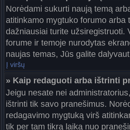
Norėdami sukurti naują temą arb
atitinkamo mygtuko forumo arba 
dažniausiai turite užsiregistruoti
forume ir temoje nurodytas ekrano
naujas temas, Jūs galite dalyvauti
Į viršų
» Kaip redaguoti arba ištrinti 
Jeigu nesate nei administratorius,
ištrinti tik savo pranešimus. No
redagavimo mygtuką virš atitinkam
tik per tam tikrą laiką nuo prane