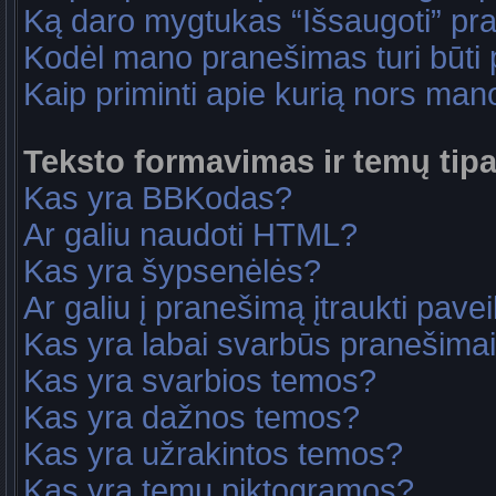
Ką daro mygtukas “Išsaugoti” p
Kodėl mano pranešimas turi būti p
Kaip priminti apie kurią nors ma
Teksto formavimas ir temų tipa
Kas yra BBKodas?
Ar galiu naudoti HTML?
Kas yra šypsenėlės?
Ar galiu į pranešimą įtraukti pavei
Kas yra labai svarbūs pranešima
Kas yra svarbios temos?
Kas yra dažnos temos?
Kas yra užrakintos temos?
Kas yra temų piktogramos?