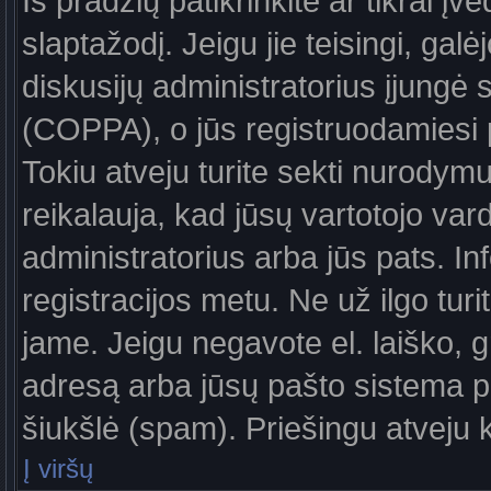
Iš pradžių patikrinkite ar tikrai įv
slaptažodį. Jeigu jie teisingi, galė
diskusijų administratorius įjungė
(COPPA), o jūs registruodamiesi 
Tokiu atveju turite sekti nurodymu
reikalauja, kad jūsų vartotojo var
administratorius arba jūs pats. In
registracijos metu. Ne už ilgo turi
jame. Jeigu negavote el. laiško, g
adresą arba jūsų pašto sistema pa
šiukšlė (spam). Priešingu atveju kr
Į viršų