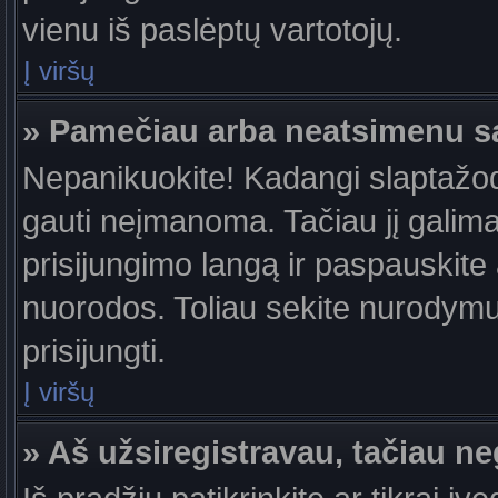
vienu iš paslėptų vartotojų.
Į viršų
» Pamečiau arba neatsimenu s
Nepanikuokite! Kadangi slaptažo
gauti neįmanoma. Tačiau jį galima 
prisijungimo langą ir paspauskite
nuorodos. Toliau sekite nurodymus
prisijungti.
Į viršų
» Aš užsiregistravau, tačiau neg