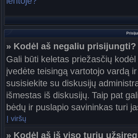
lentoje?
Prisij
» Kodėl aš negaliu prisijungti?
Gali būti keletas priežasčių kodėl t
įvedėte teisingą vartotojo vardą ir 
susisiekite su diskusijų administr
išmestas iš diskusijų. Taip pat gal
bėdų ir puslapio savininkas turi jas
Į viršų
» Kodėl aš iš viso turiu užsireg