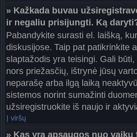
» Kažkada buvau užsiregistravęs
ir negaliu prisijungti. Ką daryti
Pabandykite surasti el. laišką, ku
diskusijose. Taip pat patikrinkite a
slaptažodis yra teisingi. Gali būti
nors priežasčių, ištrynė jūsų var
neparašę arba ilgą laiką neaktyvūs
sistemos norint sumažinti duomen
užsiregistruokite iš naujo ir aktyv
Į viršų
» Kas yra apsaugos nuo vaikų