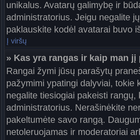
unikalus. Avatarų galimybę ir būdą,
administratorius. Jeigu negalite jų
paklauskite kodėl avatarai buvo iš
Į viršų
» Kas yra rangas ir kaip man jį 
Rangai žymi jūsų parašytų praneši
pažymimi ypatingi dalyviai, tokie 
negalite tiesiogiai pakeisti rangų,
administratorius. Nerašinėkite ne
pakeltumėte savo rangą. Daugumoj
netoleruojamas ir moderatoriai ar