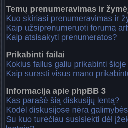
Temų prenumeravimas ir žymė
Kuo skiriasi prenumeravimas ir 
Kaip užsiprenumeruoti forumą a
Kaip atsisakyti prenumeratos?
Prikabinti failai
Kokius failus galiu prikabinti šioje
Kaip surasti visus mano prikabint
Informacija apie phpBB 3
Kas parašė šią diskusijų lentą?
Kodėl diskusijose nėra galimybė
Su kuo turėčiau susisiekti dėl įže