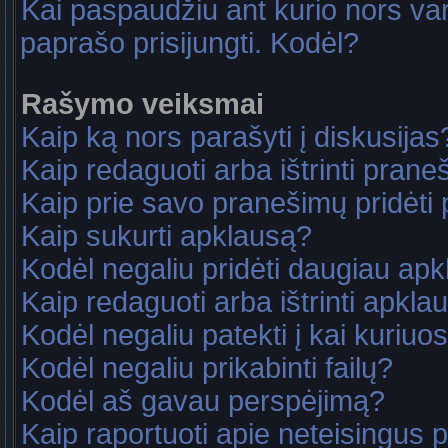
Kai paspaudžiu ant kurio nors va
paprašo prisijungti. Kodėl?
Rašymo veiksmai
Kaip ką nors parašyti į diskusijas
Kaip redaguoti arba ištrinti pran
Kaip prie savo pranešimų pridėti
Kaip sukurti apklausą?
Kodėl negaliu pridėti daugiau ap
Kaip redaguoti arba ištrinti apkla
Kodėl negaliu patekti į kai kuriu
Kodėl negaliu prikabinti failų?
Kodėl aš gavau perspėjimą?
Kaip raportuoti apie neteisingus