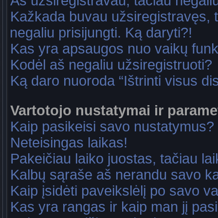
Aš užsiregistravau, tačiau negaliu 
Kažkada buvau užsiregistravęs, ta
negaliu prisijungti. Ką daryti?!
Kas yra apsaugos nuo vaikų fun
Kodėl aš negaliu užsiregistruoti?
Ką daro nuoroda “Ištrinti visus di
Vartotojo nustatymai ir parame
Kaip pasikeisi savo nustatymus?
Neteisingas laikas!
Pakeičiau laiko juostas, tačiau lai
Kalbų sąraše aš nerandu savo ka
Kaip įsidėti paveikslėlį po savo v
Kas yra rangas ir kaip man jį pasi