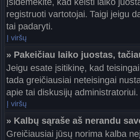
Įsidėmėkite, kad keisti laiko juosta
registruoti vartotojai. Taigi jeigu
tai padaryti.
Į viršų
» Pakeičiau laiko juostas, tačia
Jeigu esate įsitikinę, kad teisingai
tada greičiausiai neteisingai nust
apie tai diskusijų administratoriui.
Į viršų
» Kalbų sąraše aš nerandu sav
Greičiausiai jūsų norima kalba ne