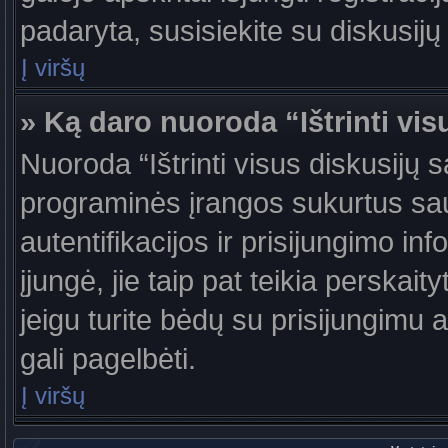
padaryta, susisiekite su diskusijų
Į viršų
» Ką daro nuoroda “Ištrinti vis
Nuoroda “Ištrinti visus diskusijų 
programinės įrangos sukurtus sa
autentifikacijos ir prisijungimo in
įjungė, jie taip pat teikia perskai
jeigu turite bėdų su prisijungimu 
gali pagelbėti.
Į viršų