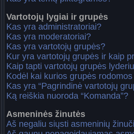
Vartotojų lygiai ir grupės
Kas yra administratoriai?
Kas yra moderatoriai?
Kas yra vartotojų grupės?
Kur yra vartotojų grupės ir kaip pri
Kaip tapti vartotojų grupės lyderi
Kodėl kai kurios grupės rodomos 
Kas yra “Pagrindinė vartotojų gr
Ką reiškia nuoroda “Komanda”?
Asmeninės žinutės
Aš negaliu siųsti asmeninių žinuč
Aš gaunu nepageidaujamas asme