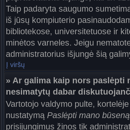
Taip padaryta saugumo sumetimais
iš jūsų kompiuterio pasinaudodam
bibliotekose, universitetuose ir k
minėtos varneles. Jeigu nematote
administratorius išjungė šią gali
Į viršų
» Ar galima kaip nors paslėpti 
nesimatytų dabar diskutuojanč
Vartotojo valdymo pulte, kortelėje
nustatymą
Paslėpti mano būseną
prisijungimus žinos tik administrat