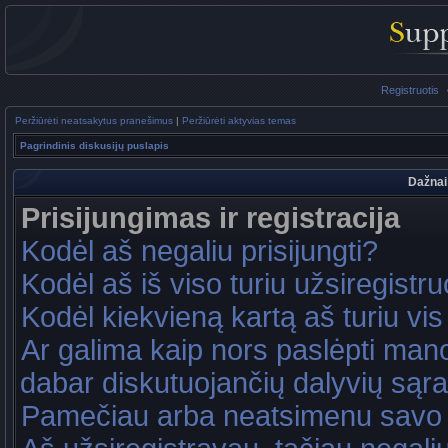
Registruotis
Peržiūrėti neatsakytus pranešimus
|
Peržiūrėti aktyvias temas
Pagrindinis diskusijų puslapis
Dažnai
Prisijungimas ir registracija
Kodėl aš negaliu prisijungti?
Kodėl aš iš viso turiu užsiregistru
Kodėl kiekvieną kartą aš turiu vis 
Ar galima kaip nors paslėpti mano
dabar diskutuojančių dalyvių sąr
Pamečiau arba neatsimenu savo 