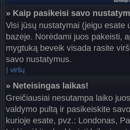
Vartotojo
» Kaip pasikeisi savo nustaty
Visi jūsų nustatymai (jeigu esat
bazėje. Norėdami juos pakeisti, a
mygtuką beveik visada rasite viršu
savo nustatymus.
Į viršų
» Neteisingas laikas!
Greičiausiai nesutampa laiko juost
valdymo pultą ir pasikeiskite savo l
kurioje esate, pvz.: Londonas, Par