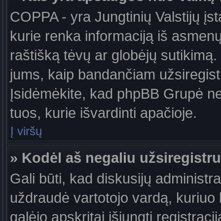
COPPA - yra Jungtinių Valstijų įst
kurie renka informaciją iš asmenų 
raštišką tėvų ar globėjų sutikimą. J
jums, kaip bandančiam užsiregistru
Įsidėmėkite, kad phpBB Grupė nete
tuos, kurie išvardinti apačioje.
Į viršų
» Kodėl aš negaliu užsiregistru
Gali būti, kad diskusijų administ
uždraudė vartotojo vardą, kuriuo b
galėjo apskritai išjungti registraci