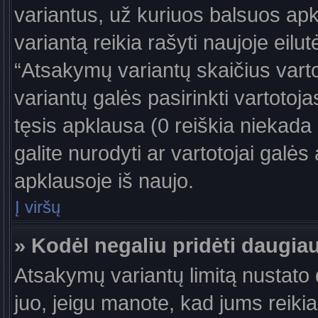
variantus, už kuriuos balsuos ap
variantą reikia rašyti naujoje eil
“Atsakymų variantų skaičius vartot
variantų galės pasirinkti vartotoj
tęsis apklausa (0 reiškia niekada 
galite nurodyti ar vartotojai galės
apklausoje iš naujo.
Į viršų
» Kodėl negaliu pridėti daugi
Atsakymų variantų limitą nustato d
juo, jeigu manote, kad jums reiki