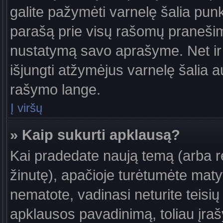
galite pažymėti varnelę šalia pun
parašą prie visų rašomų pranešimų
nustatymą savo aprašyme. Net ir 
išjungti atžymėjus varnelę šalia
rašymo lange.
Į viršų
» Kaip sukurti apklausą?
Kai pradedate naują temą (arba 
žinutę), apačioje turėtumėte maty
nematote, vadinasi neturite teisių 
apklausos pavadinimą, toliau įra