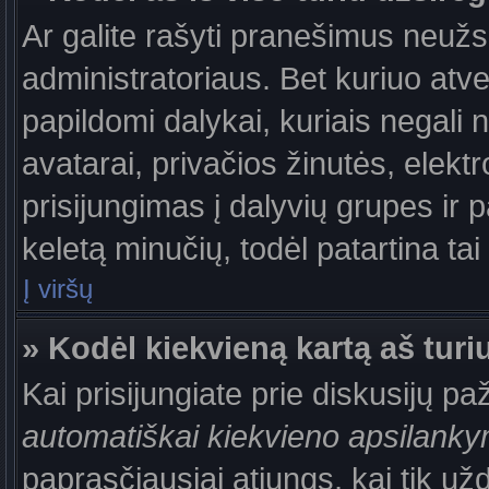
Ar galite rašyti pranešimus neužs
administratoriaus. Bet kuriuo atv
papildomi dalykai, kuriais negali 
avatarai, privačios žinutės, elek
prisijungimas į dalyvių grupes ir p
keletą minučių, todėl patartina tai
Į viršų
» Kodėl kiekvieną kartą aš turiu
Kai prisijungiate prie diskusijų p
automatiškai kiekvieno apsilank
paprasčiausiai atjungs, kai tik už