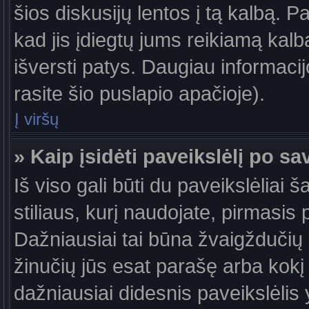
šios diskusijų lentos į tą kalbą. P
kad jis įdiegtų jums reikiamą kalb
išversti patys. Daugiau informaci
rasite šio puslapio apačioje).
Į viršų
» Kaip įsidėti paveikslėlį po s
Iš viso gali būti du paveikslėliai 
stiliaus, kurį naudojate, pirmasis 
Dažniausiai tai būna žvaigždučių a
žinučių jūs esat parašę arba kokį 
dažniausiai didesnis paveikslėlis 