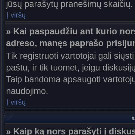
jūsų parašytų pranešimų skaičių.
Į viršų
» Kai paspaudžiu ant kurio nor
adreso, manęs paprašo prisiju
Tik registruoti vartotojai gali sių
paštu, ir tik tuomet, jeigu diskusi
Taip bandoma apsaugoti vartotojų
naudojimo.
Į viršų
R
» Kaip ką nors parašyti į disku