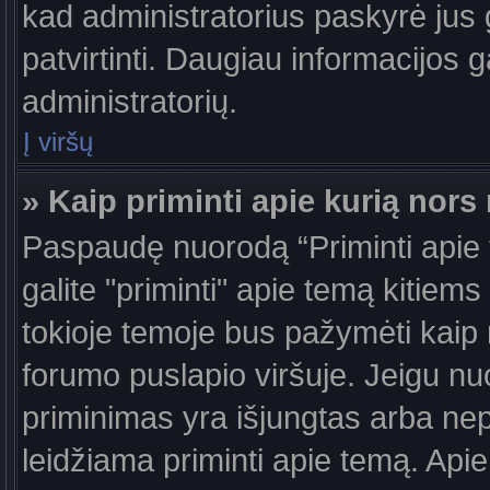
kad administratorius paskyrė jus g
patvirtinti. Daugiau informacijos g
administratorių.
Į viršų
» Kaip priminti apie kurią nor
Paspaudę nuorodą “Priminti apie
galite "priminti" apie temą kitiem
tokioje temoje bus pažymėti kaip 
forumo puslapio viršuje. Jeigu nu
priminimas yra išjungtas arba nep
leidžiama priminti apie temą. Apie 