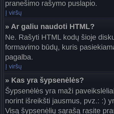
pranešimo rašymo puslapio.
Į viršų
» Ar galiu naudoti HTML?
Ne. Rašyti HTML kodų šioje diskus
formavimo būdų, kuris pasiekiam
pagalba.
Į viršų
» Kas yra šypsenėlės?
Šypsenėlės yra maži paveikslėlia
norint išreikšti jausmus, pvz.: :) y
Visą šypsenėlių sąrašą rasite pr