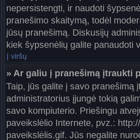
nepersistengti, ir naudoti šypsen
pranešimo skaitymą, todėl moderat
jūsų pranešimą. Diskusijų administ
kiek šypsenėlių galite panaudoti
Į viršų
» Ar galiu į pranešimą įtraukti 
Taip, jūs galite į savo pranešimą į
administratorius įjungė tokią galimy
savo kompiuterio. Priešingu atveju
paveikslėlio Internete, pvz.: ht
paveikslėlis.gif. Jūs negalite nuro