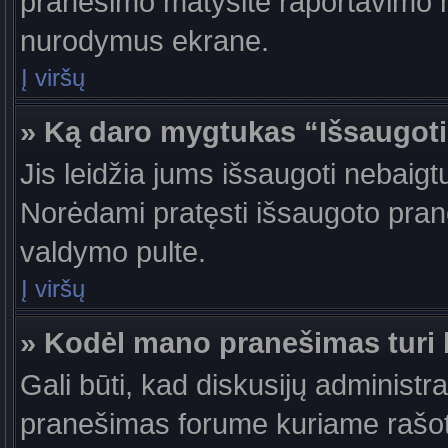
pranešimo matysite raportavimo m
nurodymus ekrane.
Į viršų
» Ką daro mygtukas “Išsaugot
Jis leidžia jums išsaugoti nebaigt
Norėdami pratęsti išsaugoto pran
valdymo pulte.
Į viršų
» Kodėl mano pranešimas turi b
Gali būti, kad diskusijų administr
pranešimas forume kuriame rašote tu