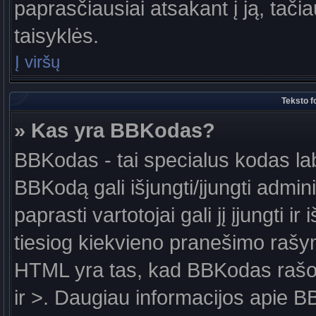
paprasčiausiai atsakant į ją, tačiau
taisyklės.
Į viršų
Teksto f
» Kas yra BBKodas?
BBKodas - tai specialus kodas la
BBKodą gali išjungti/įjungti admin
paprasti vartotojai gali jį įjungti 
tiesiog kiekvieno pranešimo raš
HTML yra tas, kad BBKodas rašoma
ir >. Daugiau informacijos apie B