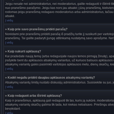
Jeigu nesate nei administratorius, nei moderatorius, galite redaguoti ir ištrint
nuo pranešimo parašymo. Jeigu kas nors jau atsakė į jūsų pranešimą, kiekvieną
rodomas jeigu pranešimą redagavo moderatorius arba administratorius, tačiau jie t
atsakė.
Į viršų
» Kaip prie savo pranešimų pridėti parašą?
Norėdami prie pranešimų pridėti parašą iš pradžių turite jį susikurti per vartot
pranešimų. Tai galite padaryti įjungę atitinkamą nustatymą savo aprašyme. Net
Į viršų
» Kaip sukurti apklausą?
Kai pradedate naują temą (arba redaguojate naujos temos pirmąją žinutę), apačio
įrašykite bent du apklausos atsakymų variantus, už kuriuos balsuos apklausos dal
atsakymų variantų galės pasirinkti vartotojas apklausos metu, dienų skaičių, kiek
Į viršų
» Kodėl negaliu pridėti daugiau apklausos atsakymų variantų?
Atsakymų variantų limitą nustato diskusijų administratorius. Susisiekite su juo,
Į viršų
» Kaip redaguoti arba ištrinti apklausą?
Kaip ir pranešimus, apklausą gali redaguoti tik tas, kuris ją sukūrė, moderato
atsakymų variantų skaičių galima tik tada, kol niekas nebalsavo. Priešingu atve
bevykstant.
Į viršų