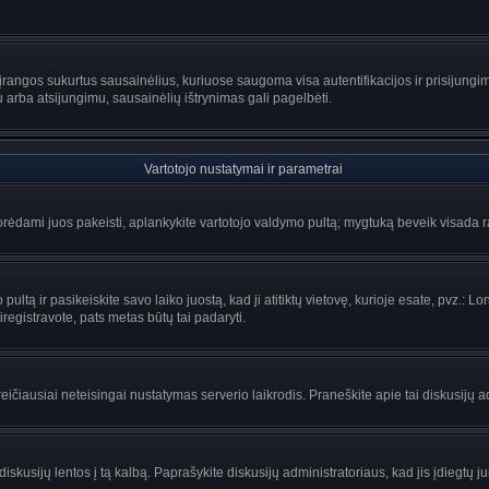
rangos sukurtus sausainėlius, kuriuose saugoma visa autentifikacijos ir prisijungimo 
u arba atsijungimu, sausainėlių ištrynimas gali pagelbėti.
Vartotojo nustatymai ir parametrai
ėdami juos pakeisti, aplankykite vartotojo valdymo pultą; mygtuką beveik visada ras
ltą ir pasikeiskite savo laiko juostą, kad ji atitiktų vietovę, kurioje esate, pvz.: Lon
siregistravote, pats metas būtų tai padaryti.
greičiausiai neteisingai nustatymas serverio laikrodis. Praneškite apie tai diskusijų a
iskusijų lentos į tą kalbą. Paprašykite diskusijų administratoriaus, kad jis įdiegtų 