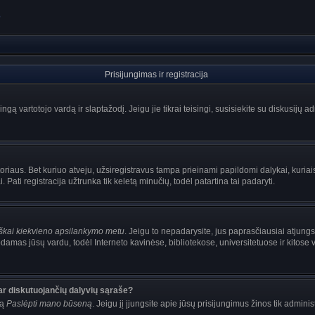
?
Prisijungimas ir registracija
singą vartotojo vardą ir slaptažodį. Jeigu jie tikrai teisingi, susisiekite su diskusijų 
oriaus. Bet kuriuo atveju, užsiregistravus tampa prieinami papildomi dalykai, kuriais
Pati registracija užtrunka tik keletą minučių, todėl patartina tai padaryti.
iškai kiekvieno apsilankymo metu
. Jeigu to nepadarysite, jus paprasčiausiai atjung
damas jūsų vardu, todėl Interneto kavinėse, bibliotekose, universitetuose ir kitose
ar diskutuojančių dalyvių sąraše?
mą
Paslėpti mano būseną
. Jeigu jį įjungsite apie jūsų prisijungimus žinos tik adminis