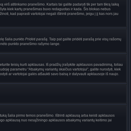
irš atitinkamo pranešimo. Kartais tai galite padaryti tik per tam tikrą laiką
ašyta kiek kartų pranešimas buvo redaguotas ir kada. Šis blokas nebus
i, kad paprasti vartotojai negali ištrinti pranešimo, jeigu į jį kas nors jau
nelę šalia punkto
Pridėti parašą
. Taip pat galite pridėti parašą prie visų rašomų
 minėto punkto pranešimo rašymo lange.
rite teisių kurti apklausas. Iš pradžių įrašykite apklausos pavadinimą, toliau
udoję parametru “Atsakymų variantų skaičius vartotojui”, galite nurodyti, kiek
dyti ar vartotojai galės atšaukti savo balsą ir dalyvauti apklausoje iš naujo.
tuką šalia pirmo temos pranešimo. Ištrinti apklausą arba keisti apklausos
i saugo apklausą nuo nesąžiningo apklausos atsakymų variantų keitimo jai