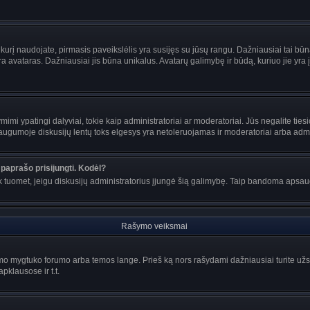
s, kurį naudojate, pirmasis paveikslėlis yra susijęs su jūsų rangu. Dažniausiai tai bū
ra avataras. Dažniausiai jis būna unikalus. Avatarų galimybę ir būdą, kuriuo jie yra į
mi ypatingi dalyviai, tokie kaip administratoriai ar moderatoriai. Jūs negalite tiesi
gumoje diskusijų lentų toks elgesys yra netoleruojamas ir moderatoriai arba admin
paprašo prisijungti. Kodėl?
ir tik tuomet, jeigu diskusijų administratorius įjungė šią galimybę. Taip bandoma aps
Rašymo veiksmai
o mygtuko forumo arba temos lange. Prieš ką nors rašydami dažniausiai turite užsir
pklausose ir t.t.