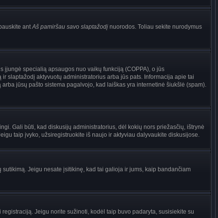
pauskite ant
Aš pamiršau savo slaptažodį
nuorodos. Toliau sekite nurodymus
torius įjungė specialią apsaugos nuo vaikų funkciją (COPPA), o jūs
ir slaptažodį aktyvuotų administratorius arba jūs pats. Informacija apie tai
są arba jūsų pašto sistema pagalvojo, kad laiškas yra internetinė šiukšlė (spam).
ingi. Gali būti, kad diskusijų administratorius, dėl kokių nors priežasčių, ištrynė
gu taip įvyko, užsiregistruokite iš naujo ir aktyviau dalyvaukite diskusijose.
ų sutikimą. Jeigu nesate įsitikinę, kad tai galioja ir jums, kaip bandančiam
registraciją. Jeigu norite sužinoti, kodėl taip buvo padaryta, susisiekite su