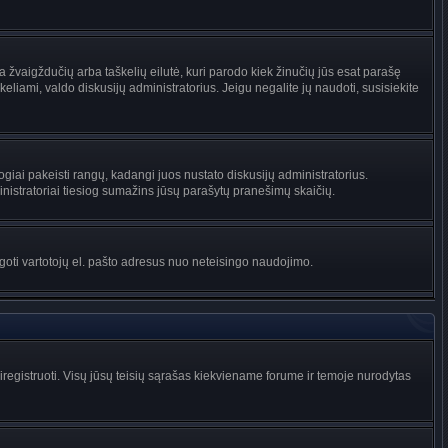
na žvaigždučių arba taškelių eilutė, kuri parodo kiek žinučių jūs esat parašę
keliami, valdo diskusijų administratorius. Jeigu negalite jų naudoti, susisiekite
ogiai pakeisti rangų, kadangi juos nustato diskusijų administratorius.
istratoriai tiesiog sumažins jūsų parašytų pranešimų skaičių.
augoti vartotojų el. pašto adresus nuo neteisingo naudojimo.
egistruoti. Visų jūsų teisių sąrašas kiekviename forume ir temoje nurodytas