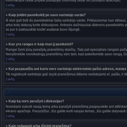
informacijos rasite phpBB puslapyje (nuorodą rasite šio puslapio apačioje).
Į viršų
» Kaip įsidėti paveikslėlį po savo vartotojo vardu?
Iš viso gali būti du paveikslėliai šalia vartotojo vardo. Priklausomai nuo stiliau
arba kokį statusą turite diskusijose. Antrasis dažniausiai didesnis paveikslėlis y
su juo ir paklauskite kodėl avatarai buvo išjungti.
Į viršų
» Kas yra rangas ir kaip man jį pasikeisti?
Rangai žymi jūsų parašytų pranešimų skaičių. Taip pat specialiais rangais pažymi
Nerašinėkite nereikalingų pranešimų vien tam, kad pakeltumėte savo rangą. Dau
Į viršų
» Kai paspaudžiu ant kurio nors vartotojo elektroninio pašto adreso, manęs 
Tik registruoti vartotojai gali siųsti pranešimus kitiems vartotojams el. paštu, 
Į viršų
» Kaip ką nors parašyti į diskusijas?
Norėdami sukurti naują temą arba parašyti pranešimą paspauskite ant atitinkam
ekrano apačioje. Pavyzdžiui: Jūs galite kurti naujas temas, Jūs galite dalyvauti a
Į viršų
» Kaip redaguoti arba ištrinti pranešimą?