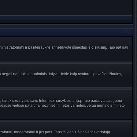
administratoriumi ir pasiteiraukite ar nebuvote išmestas iš diskusijų. Taip pat gali
 negali naudotis anoniminis dalyvis, tokie kaip avatarai, privačios žinutės,
s, kai tik uždarysite savo Interneto naršyklės langą. Taip padaryta saugumo
 viešose vietose patartina nežymėti minėtos varneles. Jeigu nematote minėto
tratoriai, moderatoriai ir jūs pats. Tapsite vienu iš paslėptų vartotojų.