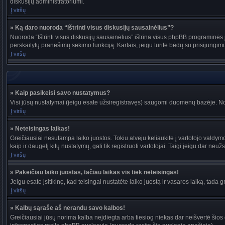
diskusijų administratoriumi.
Į viršų
» Ką daro nuoroda “Ištrinti visus diskusijų sausainėlius”?
Nuoroda “Ištrinti visus diskusijų sausainėlius” ištrina visus phpBB programinės į
perskaitytų pranešimų sekimo funkciją. Kartais, jeigu turite bėdų su prisijungim
Į viršų
» Kaip pasikeisi savo nustatymus?
Visi jūsų nustatymai (jeigu esate užsiregistravęs) saugomi duomenų bazėje. Nor
Į viršų
» Neteisingas laikas!
Greičiausiai nesutampa laiko juostos. Tokiu atveju keliaukite į vartotojo valdymo pu
kaip ir daugelį kitų nustatymų, gali tik registruoti vartotojai. Taigi jeigu dar neuž
Į viršų
» Pakeičiau laiko juostas, tačiau laikas vis tiek neteisingas!
Jeigu esate įsitikinę, kad teisingai nustatėte laiko juostą ir vasaros laiką, tada 
Į viršų
» Kalbų sąraše aš nerandu savo kalbos!
Greičiausiai jūsų norima kalba neįdiegta arba tiesiog niekas dar neišvertė šios d