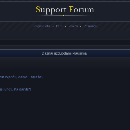
Registruotis
•
DUK
•
Ieškoti
•
Prisijungti
Dažnai užduodami klausimai
skutuojančių dalyvių sąraše?
sijungti. Ką daryti?!