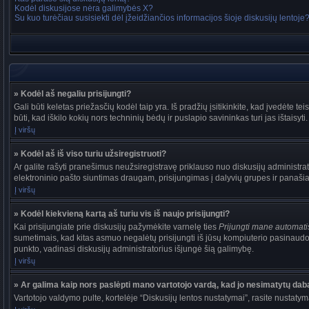
Kodėl diskusijose nėra galimybės X?
Su kuo turėčiau susisiekti dėl įžeidžiančios informacijos šioje diskusijų lentoje
» Kodėl aš negaliu prisijungti?
Gali būti keletas priežasčių kodėl taip yra. Iš pradžių įsitikinkite, kad įvedėte tei
būti, kad iškilo kokių nors techninių bėdų ir puslapio savininkas turi jas ištaisyti.
Į viršų
» Kodėl aš iš viso turiu užsiregistruoti?
Ar galite rašyti pranešimus neužsiregistravę priklauso nuo diskusijų administrat
elektroninio pašto siuntimas draugam, prisijungimas į dalyvių grupes ir panašiai. 
Į viršų
» Kodėl kiekvieną kartą aš turiu vis iš naujo prisijungti?
Kai prisijungiate prie diskusijų pažymėkite varnelę ties
Prijungti mane automat
sumetimais, kad kitas asmuo negalėtų prisijungti iš jūsų kompiuterio pasinaudo
punkto, vadinasi diskusijų administratorius išjungė šią galimybę.
Į viršų
» Ar galima kaip nors paslėpti mano vartotojo vardą, kad jo nesimatytų dab
Vartotojo valdymo pulte, kortelėje “Diskusijų lentos nustatymai”, rasite nustaty