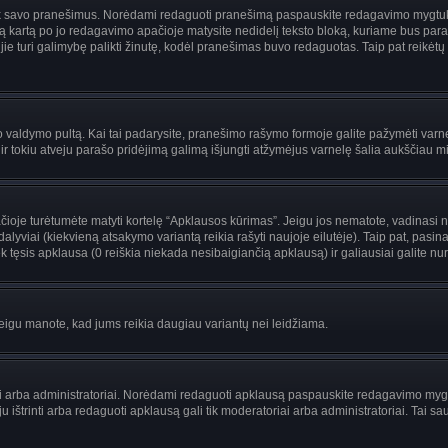
i tik savo pranešimus. Norėdami redaguoti pranešimą paspauskite redagavimo mygtuką v
 kartą po jo redagavimo apačioje matysite nedidelį teksto bloką, kuriame bus par
uri galimybę palikti žinutę, kodėl pranešimas buvo redaguotas. Taip pat reikėtų žinot
ojo valdymo pultą. Kai tai padarysite, pranešimo rašymo formoje galite pažymėti var
 ir tokiu atveju parašo pridėjimą galimą išjungti atžymėjus varnelę šalia aukščiau
je turėtumėte matyti kortelę “Apklausos kūrimas”. Jeigu jos nematote, vadinasi netu
yviai (kiekvieną atsakymo variantą reikia rašyti naujoje eilutėje). Taip pat, pasina
 tęsis apklausa (0 reiškia niekada nesibaigiančią apklausą) ir galiausiai galite nuro
 jeigu manote, kad jums reikia daugiau variantų nei leidžiama.
riai arba administratoriai. Norėdami redaguoti apklausą paspauskite redagavimo myg
ju ištrinti arba redaguoti apklausą gali tik moderatoriai arba administratoriai. Ta