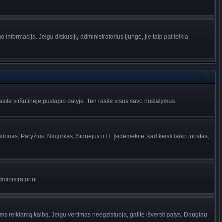
informacija. Jeigu diskusijų administratorius įjungė, jie taip pat teikia
ite viršutinėje puslapio dalyje. Ten rasite visus savo nustatymus.
donas, Paryžius, Niujorkas, Sidnėjus ir t.t. Įsidėmėkite, kad keisti laiko juostas,
dministratoriui.
jums reikiamą kalbą. Jeigu vertimas neegzistuoja, galite išversti patys. Daugiau