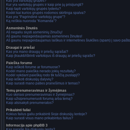
Kas yra vartotojų grupės?
Kur yra vartotojų grupės ir kaip prie jų prisijungti?
Kaip tapti vartotojų grupės lyderiu?
Kodėl kai kurios grupės rodomos skirtinga spalva?
Kas yra “Pagrindinė vartotojų grupė”?
Ką reiškia nuoroda “Komanda”?
Asmeninės žinutės
Aš negaliu siųsti asmeninių žinučių!
Aš gaunu nepageidaujamas asmenines žinutes!
Aš gaunu nepageidaujamus laiškus ir internetines šiukšles (spam) į savo pašto 
Draugai ir priešai
Kas yra mano draugų ir priešų sąrašai?
Kaip įtraukti/ištrinti vartotojus iš draugų ar priešų sąrašo?
Paieška forume
Kaip ieškoti forume ar forumuose?
Kodėl mano paieška nerado jokių rezultatų?
Kodėl vykdant paiešką rodo tik tuščią puslapį!?
Kaip ieškoti diskusijų dalyvių?
Kaip surasti mano paties pranešimus ir temas?
Temų prenumeravimas ir žymėjimas
Kuo skiriasi prenumeravimas ir žymėjimas?
Kaip užsiprenumeruoti forumą arba temą?
Kaip atsisakyti prenumeratos?
Prikabinti failai
Kokius failus galiu prikabinti šioje diskusijų lentoje?
Kaip surasti visus mano prikabintus failus?
Informacija apie phpBB 3
Kas parašė šią diskusijų lentą?