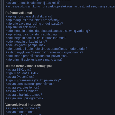
Kas yra rangas ir kaip man jį pasikeisti?
Kai paspaudžiu ant kurio nors vartotojo elektroninio pašto adreso, manęs papra
Rašymo veiksmai
Kaip ką nors parašyti į diskusijas?
Kaip redaguoti arba ištrinti pranešimą?
Kaip prie savo pranešimų pridėti parašą?
Kaip sukurti apklausą?
Kodėl negaliu pridėti daugiau apklausos atsakymų variantų?
Kaip redaguoti arba ištrinti apklausą?
Kodėl negaliu patekti į kai kuriuos forumus?
Kodėl negaliu prikabinti failų?
Kodėl aš gavau perspėjimą?
Kaip raportuoti apie neteisingus pranešimus moderatoriui?
Ką daro mygtukas “Išsaugoti” pranešimo rašymo lange?
Kodėl mano pranešimas turi būti patvirtintas?
Kaip priminti apie kurią nors mano temą?
Teksto formavimas ir temų tipai
Kas yra BBKodas?
Ar galiu naudoti HTML?
Kas yra šypsenėlės?
Ar galiu į pranešimą įtraukti paveikslėlį?
Kas yra labai svarbūs pranešimai?
Kas yra svarbios temos?
Kas yra dažnos temos?
Kas yra užrakintos temos?
Kas yra temų piktogramos?
Vartotojų lygiai ir grupės
Kas yra administratoriai?
Kas yra moderatoriai?