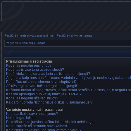
Peržiūrėti neatsakytus pranešimus
|
Peržiūrėti aktyvias temas
Pagrindinis diskusijų puslapis
Prisijungimas ir registracija
Kodėl aš negaliu prisijungti?
Kodėl aš iš viso turiu užsiregistruoti?
Kodėl kiekvieną kartą aš turiu vis iš naujo prisijungti?
Ar galima kaip nors paslėpti mano vartotojo vardą, kad jo nesimatytų dabar di
Pamečiau arba neatsimenu savo slaptažodžio!
Aš užsiregistravau, tačiau negaliu prisijungti!
Kažkada buvau užsiregistravęs, tačiau senai nerašiau į diskusijas, ir negaliu pri
Kas yra apsaugos nuo vaikų funkcija (COPPA)?
Kodėl aš negaliu užsiregistruoti?
Ką daro nuoroda “Ištrinti visus diskusijų sausainėlius”?
Vartotojo nustatymai ir parametrai
Kaip pasikeisi savo nustatymus?
Neteisingas laikas!
Pakeičiau laiko juostas, tačiau laikas vis tiek neteisingas!
Kalbų sąraše aš nerandu savo kalbos!
Kaip įsidėti paveikslėlį po savo vartotojo vardu?