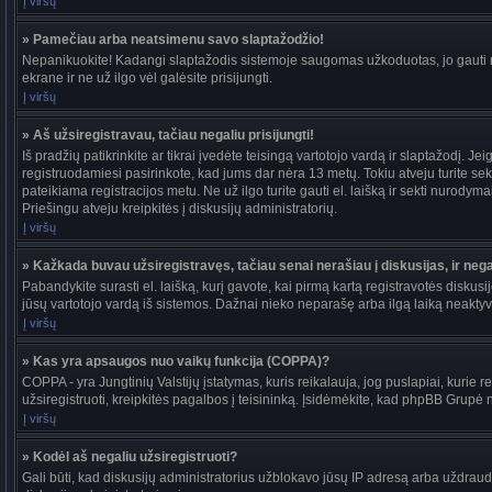
Į viršų
» Pamečiau arba neatsimenu savo slaptažodžio!
Nepanikuokite! Kadangi slaptažodis sistemoje saugomas užkoduotas, jo gauti ne
ekrane ir ne už ilgo vėl galėsite prisijungti.
Į viršų
» Aš užsiregistravau, tačiau negaliu prisijungti!
Iš pradžių patikrinkite ar tikrai įvedėte teisingą vartotojo vardą ir slaptažodį. J
registruodamiesi pasirinkote, kad jums dar nėra 13 metų. Tokiu atveju turite sekt
pateikiama registracijos metu. Ne už ilgo turite gauti el. laišką ir sekti nurody
Priešingu atveju kreipkitės į diskusijų administratorių.
Į viršų
» Kažkada buvau užsiregistravęs, tačiau senai nerašiau į diskusijas, ir negal
Pabandykite surasti el. laišką, kurį gavote, kai pirmą kartą registravotės diskusijo
jūsų vartotojo vardą iš sistemos. Dažnai nieko neparašę arba ilgą laiką neaktyvū
Į viršų
» Kas yra apsaugos nuo vaikų funkcija (COPPA)?
COPPA - yra Jungtinių Valstijų įstatymas, kuris reikalauja, jog puslapiai, kurie r
užsiregistruoti, kreipkitės pagalbos į teisininką. Įsidėmėkite, kad phpBB Grupė ne
Į viršų
» Kodėl aš negaliu užsiregistruoti?
Gali būti, kad diskusijų administratorius užblokavo jūsų IP adresą arba uždraudė v