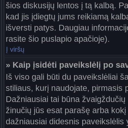
šios diskusijų lentos į tą kalbą. P
kad jis įdiegtų jums reikiamą kalb
išversti patys. Daugiau informaci
rasite šio puslapio apačioje).
Į viršų
» Kaip įsidėti paveikslėlį po s
Iš viso gali būti du paveikslėliai 
stiliaus, kurį naudojate, pirmasis 
Dažniausiai tai būna žvaigždučių a
žinučių jūs esat parašę arba kokį 
dažniausiai didesnis paveikslėlis 