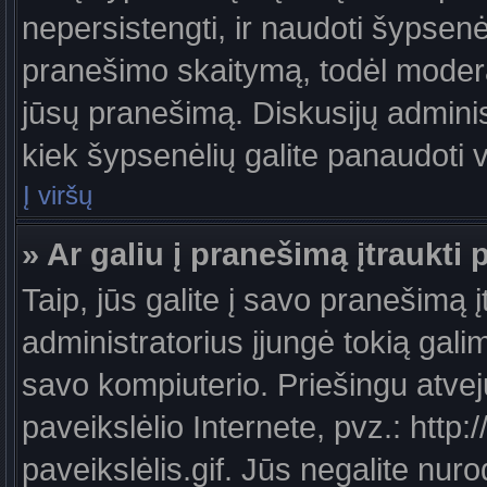
nepersistengti, ir naudoti šypsen
pranešimo skaitymą, todėl moderat
jūsų pranešimą. Diskusijų administ
kiek šypsenėlių galite panaudoti
Į viršų
» Ar galiu į pranešimą įtraukti 
Taip, jūs galite į savo pranešimą į
administratorius įjungė tokią galimy
savo kompiuterio. Priešingu atveju
paveikslėlio Internete, pvz.: ht
paveikslėlis.gif. Jūs negalite nuro