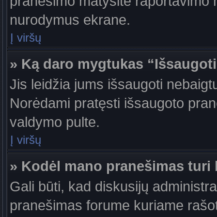
pranešimo matysite raportavimo m
nurodymus ekrane.
Į viršų
» Ką daro mygtukas “Išsaugot
Jis leidžia jums išsaugoti nebaigt
Norėdami pratęsti išsaugoto pran
valdymo pulte.
Į viršų
» Kodėl mano pranešimas turi b
Gali būti, kad diskusijų administr
pranešimas forume kuriame rašote tu