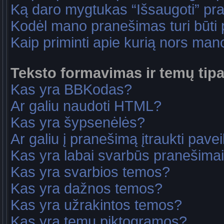
Ką daro mygtukas “Išsaugoti” p
Kodėl mano pranešimas turi būti p
Kaip priminti apie kurią nors ma
Teksto formavimas ir temų tipa
Kas yra BBKodas?
Ar galiu naudoti HTML?
Kas yra šypsenėlės?
Ar galiu į pranešimą įtraukti pavei
Kas yra labai svarbūs pranešima
Kas yra svarbios temos?
Kas yra dažnos temos?
Kas yra užrakintos temos?
Kas yra temų piktogramos?