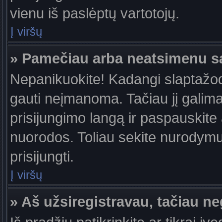
vienu iš paslėptų vartotojų.
Į viršų
» Pamečiau arba neatsimenu s
Nepanikuokite! Kadangi slaptažo
gauti neįmanoma. Tačiau jį galima 
prisijungimo langą ir paspauskite
nuorodos. Toliau sekite nurodymus
prisijungti.
Į viršų
» Aš užsiregistravau, tačiau neg