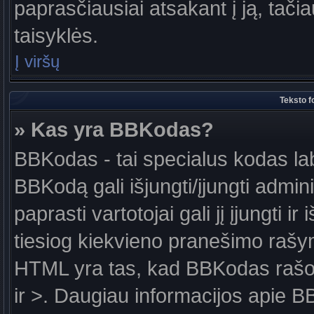
paprasčiausiai atsakant į ją, tačiau
taisyklės.
Į viršų
Teksto f
» Kas yra BBKodas?
BBKodas - tai specialus kodas la
BBKodą gali išjungti/įjungti admin
paprasti vartotojai gali jį įjungti 
tiesiog kiekvieno pranešimo raš
HTML yra tas, kad BBKodas rašoma
ir >. Daugiau informacijos apie B