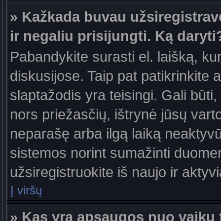
» Kažkada buvau užsiregistravęs
ir negaliu prisijungti. Ką daryti
Pabandykite surasti el. laišką, ku
diskusijose. Taip pat patikrinkite a
slaptažodis yra teisingi. Gali būti
nors priežasčių, ištrynė jūsų var
neparašę arba ilgą laiką neaktyvūs
sistemos norint sumažinti duomen
užsiregistruokite iš naujo ir aktyv
Į viršų
» Kas yra apsaugos nuo vaikų