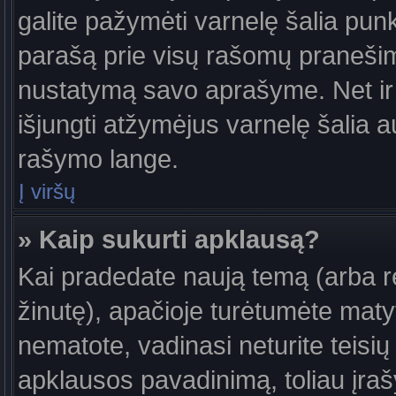
galite pažymėti varnelę šalia pun
parašą prie visų rašomų pranešimų
nustatymą savo aprašyme. Net ir 
išjungti atžymėjus varnelę šalia
rašymo lange.
Į viršų
» Kaip sukurti apklausą?
Kai pradedate naują temą (arba 
žinutę), apačioje turėtumėte maty
nematote, vadinasi neturite teisių 
apklausos pavadinimą, toliau įra