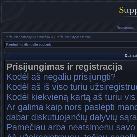
Registruotis
Peržiūrėti neatsakytus pranešimus
|
Peržiūrėti aktyvias temas
Pagrindinis diskusijų puslapis
Dažnai
Prisijungimas ir registracija
Kodėl aš negaliu prisijungti?
Kodėl aš iš viso turiu užsiregistru
Kodėl kiekvieną kartą aš turiu vis 
Ar galima kaip nors paslėpti mano
dabar diskutuojančių dalyvių sąr
Pamečiau arba neatsimenu savo 