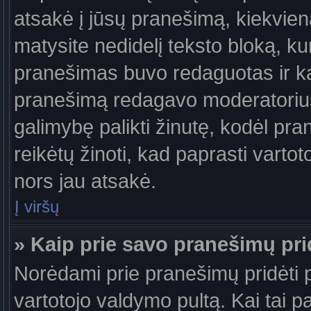
atsakė į jūsų pranešimą, kiekvie
matysite nedidelį teksto bloką, k
pranešimas buvo redaguotas ir k
pranešimą redagavo moderatorius a
galimybę palikti žinutę, kodėl pr
reikėtų žinoti, kad paprasti vartotoj
nors jau atsakė.
Į viršų
» Kaip prie savo pranešimų pri
Norėdami prie pranešimų pridėti pa
vartotojo valdymo pultą. Kai tai 