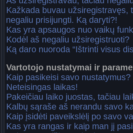
Aš užsiregistravau, tačiau negaliu 
Kažkada buvau užsiregistravęs, ta
negaliu prisijungti. Ką daryti?!
Kas yra apsaugos nuo vaikų fun
Kodėl aš negaliu užsiregistruoti?
Ką daro nuoroda “Ištrinti visus di
Vartotojo nustatymai ir parame
Kaip pasikeisi savo nustatymus?
Neteisingas laikas!
Pakeičiau laiko juostas, tačiau lai
Kalbų sąraše aš nerandu savo ka
Kaip įsidėti paveikslėlį po savo v
Kas yra rangas ir kaip man jį pasi