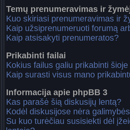
Temų prenumeravimas ir žymė
Kuo skiriasi prenumeravimas ir 
Kaip užsiprenumeruoti forumą a
Kaip atsisakyti prenumeratos?
Prikabinti failai
Kokius failus galiu prikabinti šioje
Kaip surasti visus mano prikabint
Informacija apie phpBB 3
Kas parašė šią diskusijų lentą?
Kodėl diskusijose nėra galimybė
Su kuo turėčiau susisiekti dėl įže