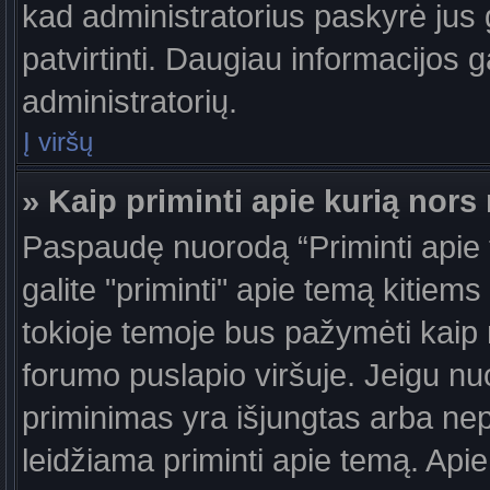
kad administratorius paskyrė jus g
patvirtinti. Daugiau informacijos g
administratorių.
Į viršų
» Kaip priminti apie kurią nor
Paspaudę nuorodą “Priminti apie
galite "priminti" apie temą kitiem
tokioje temoje bus pažymėti kaip 
forumo puslapio viršuje. Jeigu nu
priminimas yra išjungtas arba nep
leidžiama priminti apie temą. Apie 