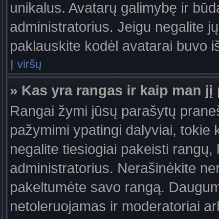
unikalus. Avatarų galimybę ir būdą,
administratorius. Jeigu negalite jų
paklauskite kodėl avatarai buvo iš
Į viršų
» Kas yra rangas ir kaip man jį 
Rangai žymi jūsų parašytų praneši
pažymimi ypatingi dalyviai, tokie 
negalite tiesiogiai pakeisti rangų,
administratorius. Nerašinėkite ne
pakeltumėte savo rangą. Daugumoj
netoleruojamas ir moderatoriai ar