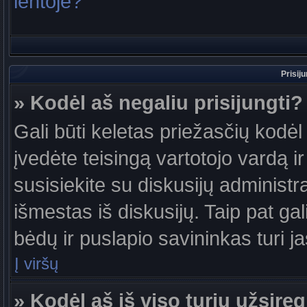
lentoje?
Prisij
» Kodėl aš negaliu prisijungti?
Gali būti keletas priežasčių kodėl t
įvedėte teisingą vartotojo vardą ir 
susisiekite su diskusijų administr
išmestas iš diskusijų. Taip pat gal
bėdų ir puslapio savininkas turi jas
Į viršų
» Kodėl aš iš viso turiu užsireg