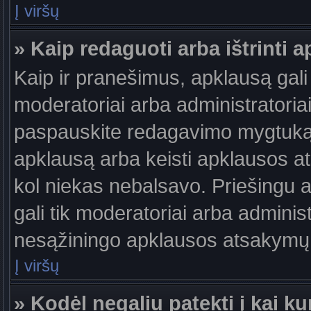
Į viršų
» Kaip redaguoti arba ištrinti 
Kaip ir pranešimus, apklausą gali 
moderatoriai arba administratori
paspauskite redagavimo mygtuką š
apklausą arba keisti apklausos at
kol niekas nebalsavo. Priešingu at
gali tik moderatoriai arba adminis
nesąžiningo apklausos atsakymų v
Į viršų
» Kodėl negaliu patekti į kai 