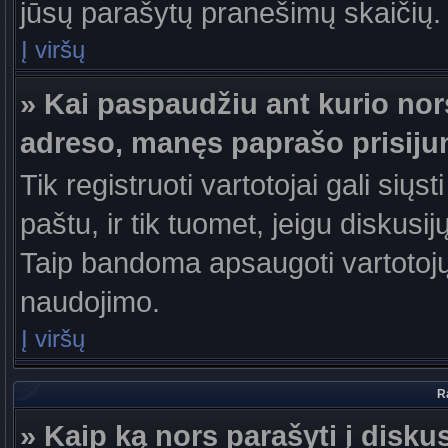
jūsų parašytų pranešimų skaičių.
Į viršų
» Kai paspaudžiu ant kurio nor
adreso, manęs paprašo prisiju
Tik registruoti vartotojai gali sių
paštu, ir tik tuomet, jeigu diskusi
Taip bandoma apsaugoti vartotojų
naudojimo.
Į viršų
R
» Kaip ką nors parašyti į disku