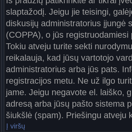
Iš pradžių patikrinkite ar tikrai įv
slaptažodį. Jeigu jie teisingi, galė
diskusijų administratorius įjungė
(COPPA), o jūs registruodamiesi 
Tokiu atveju turite sekti nurodymu
reikalauja, kad jūsų vartotojo var
administratorius arba jūs pats. In
registracijos metu. Ne už ilgo turi
jame. Jeigu negavote el. laiško, g
adresą arba jūsų pašto sistema pa
šiukšlė (spam). Priešingu atveju kr
Į viršų