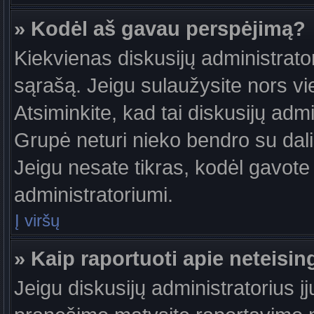
» Kodėl aš gavau perspėjimą?
Kiekvienas diskusijų administrator
sąrašą. Jeigu sulaužysite nors vie
Atsiminkite, kad tai diskusijų ad
Grupė neturi nieko bendro su dal
Jeigu nesate tikras, kodėl gavote 
administratoriumi.
Į viršų
» Kaip raportuoti apie neteis
Jeigu diskusijų administratorius į