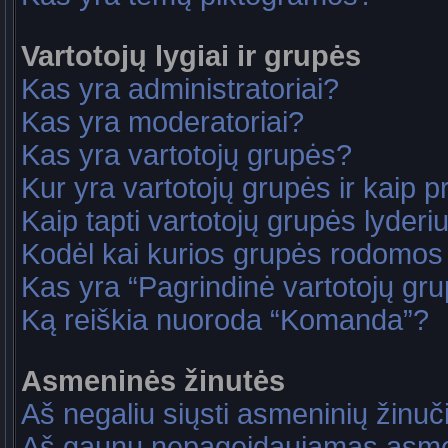
Vartotojų lygiai ir grupės
Kas yra administratoriai?
Kas yra moderatoriai?
Kas yra vartotojų grupės?
Kur yra vartotojų grupės ir kaip pri
Kaip tapti vartotojų grupės lyderi
Kodėl kai kurios grupės rodomos 
Kas yra “Pagrindinė vartotojų gr
Ką reiškia nuoroda “Komanda”?
Asmeninės žinutės
Aš negaliu siųsti asmeninių žinuč
Aš gaunu nepageidaujamas asme