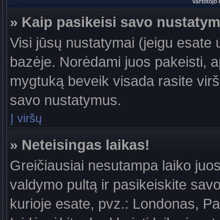
Vartotojo
» Kaip pasikeisi savo nustaty
Visi jūsų nustatymai (jeigu esat
bazėje. Norėdami juos pakeisti, a
mygtuką beveik visada rasite viršu
savo nustatymus.
Į viršų
» Neteisingas laikas!
Greičiausiai nesutampa laiko juost
valdymo pultą ir pasikeiskite savo l
kurioje esate, pvz.: Londonas, Par