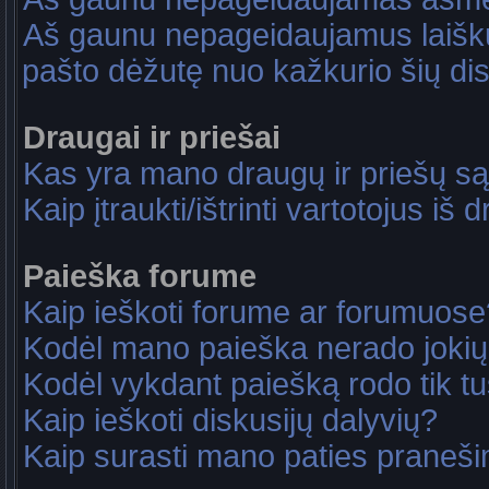
Aš gaunu nepageidaujamus laiškus
pašto dėžutę nuo kažkurio šių dis
Draugai ir priešai
Kas yra mano draugų ir priešų są
Kaip įtraukti/ištrinti vartotojus i
Paieška forume
Kaip ieškoti forume ar forumuose
Kodėl mano paieška nerado jokių
Kodėl vykdant paiešką rodo tik tu
Kaip ieškoti diskusijų dalyvių?
Kaip surasti mano paties praneš