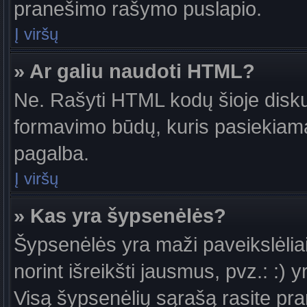
pranešimo rašymo puslapio.
Į viršų
» Ar galiu naudoti HTML?
Ne. Rašyti HTML kodų šioje diskus
formavimo būdų, kuris pasiekiam
pagalba.
Į viršų
» Kas yra šypsenėlės?
Šypsenėlės yra maži paveikslėlia
norint išreikšti jausmus, pvz.: :) y
Visą šypsenėlių sąrašą rasite pr