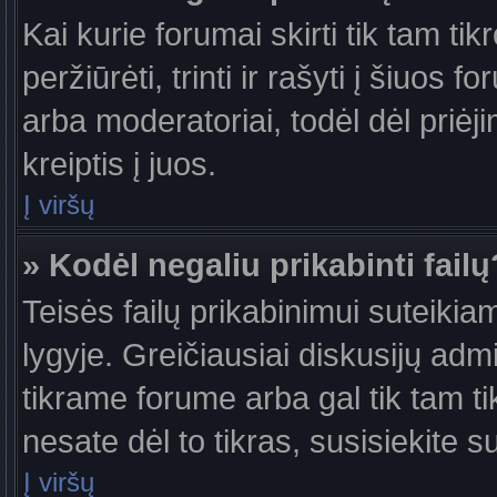
Kai kurie forumai skirti tik tam ti
peržiūrėti, trinti ir rašyti į šiuo
arba moderatoriai, todėl dėl priėj
kreiptis į juos.
Į viršų
» Kodėl negaliu prikabinti failų
Teisės failų prikabinimui suteiki
lygyje. Greičiausiai diskusijų admi
tikrame forume arba gal tik tam ti
nesate dėl to tikras, susisiekite s
Į viršų