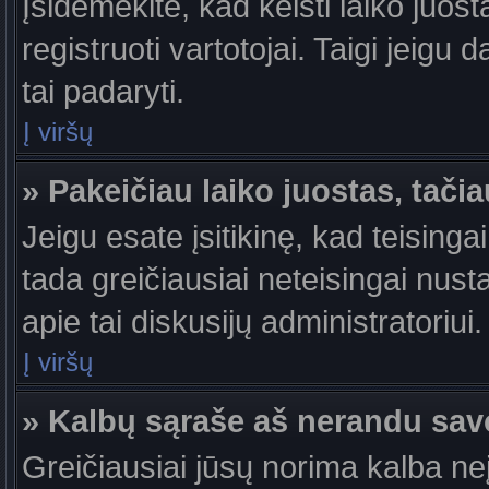
Įsidėmėkite, kad keisti laiko juosta
registruoti vartotojai. Taigi jeigu
tai padaryti.
Į viršų
» Pakeičiau laiko juostas, tačia
Jeigu esate įsitikinę, kad teisingai
tada greičiausiai neteisingai nust
apie tai diskusijų administratoriui.
Į viršų
» Kalbų sąraše aš nerandu sav
Greičiausiai jūsų norima kalba ne