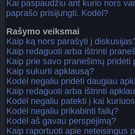
Kai paspaudžiu ant kurio nors va
paprašo prisijungti. Kodėl?
Rašymo veiksmai
Kaip ką nors parašyti į diskusijas
Kaip redaguoti arba ištrinti pran
Kaip prie savo pranešimų pridėti
Kaip sukurti apklausą?
Kodėl negaliu pridėti daugiau ap
Kaip redaguoti arba ištrinti apkla
Kodėl negaliu patekti į kai kuriu
Kodėl negaliu prikabinti failų?
Kodėl aš gavau perspėjimą?
Kaip raportuoti apie neteisingus