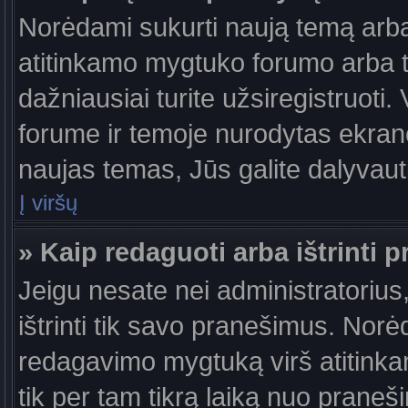
Norėdami sukurti naują temą arb
atitinkamo mygtuko forumo arba 
dažniausiai turite užsiregistruoti
forume ir temoje nurodytas ekrano
naujas temas, Jūs galite dalyvauti
Į viršų
» Kaip redaguoti arba ištrinti 
Jeigu nesate nei administratorius,
ištrinti tik savo pranešimus. No
redagavimo mygtuką virš atitinkam
tik per tam tikrą laiką nuo prane