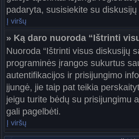
padaryta, susisiekite su diskusijų
Į viršų
» Ką daro nuoroda “Ištrinti vis
Nuoroda “Ištrinti visus diskusijų 
programinės įrangos sukurtus sa
autentifikacijos ir prisijungimo in
įjungė, jie taip pat teikia perskai
jeigu turite bėdų su prisijungimu 
gali pagelbėti.
Į viršų