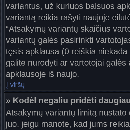
variantus, už kuriuos balsuos ap
variantą reikia rašyti naujoje eil
“Atsakymų variantų skaičius vartot
variantų galės pasirinkti vartotoj
tęsis apklausa (0 reiškia niekada 
galite nurodyti ar vartotojai galės
apklausoje iš naujo.
Į viršų
» Kodėl negaliu pridėti daugi
Atsakymų variantų limitą nustato d
juo, jeigu manote, kad jums reiki