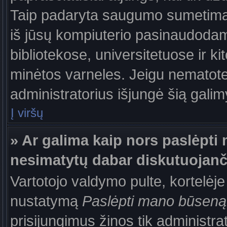
Taip padaryta saugumo sumetimais
iš jūsų kompiuterio pasinaudodam
bibliotekose, universitetuose ir k
minėtos varneles. Jeigu nematote
administratorius išjungė šią gali
Į viršų
» Ar galima kaip nors paslėpti 
nesimatytų dabar diskutuojanč
Vartotojo valdymo pulte, kortelėje
nustatymą
Paslėpti mano būseną
prisijungimus žinos tik administrat