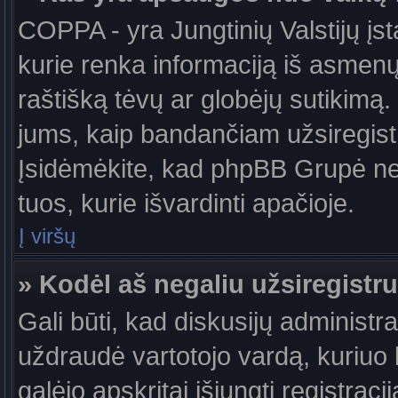
COPPA - yra Jungtinių Valstijų įst
kurie renka informaciją iš asmenų 
raštišką tėvų ar globėjų sutikimą. J
jums, kaip bandančiam užsiregistru
Įsidėmėkite, kad phpBB Grupė nete
tuos, kurie išvardinti apačioje.
Į viršų
» Kodėl aš negaliu užsiregistru
Gali būti, kad diskusijų administ
uždraudė vartotojo vardą, kuriuo b
galėjo apskritai išjungti registraci