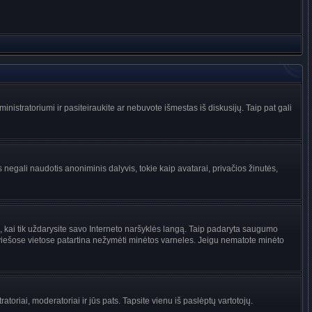
administratoriumi ir pasiteiraukite ar nebuvote išmestas iš diskusijų. Taip pat gali
 negali naudotis anoniminis dalyvis, tokie kaip avatarai, privačios žinutės,
s, kai tik uždarysite savo Interneto naršyklės langą. Taip padaryta saugumo
 viešose vietose patartina nežymėti minėtos varneles. Jeigu nematote minėto
tratoriai, moderatoriai ir jūs pats. Tapsite vienu iš paslėptų vartotojų.