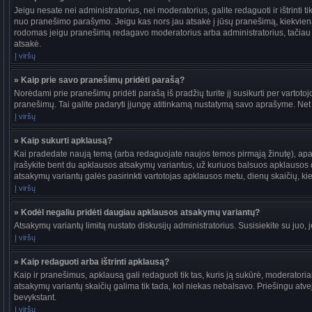
Jeigu nesate nei administratorius, nei moderatorius, galite redaguoti ir ištrint
nuo pranešimo parašymo. Jeigu kas nors jau atsakė į jūsų pranešimą, kiekvieną
rodomas jeigu pranešimą redagavo moderatorius arba administratorius, tačiau jie t
atsakė.
Į viršų
» Kaip prie savo pranešimų pridėti parašą?
Norėdami prie pranešimų pridėti parašą iš pradžių turite jį susikurti per vartot
pranešimų. Tai galite padaryti įjungę atitinkamą nustatymą savo aprašyme. Net
Į viršų
» Kaip sukurti apklausą?
Kai pradedate naują temą (arba redaguojate naujos temos pirmąją žinutę), apačio
įrašykite bent du apklausos atsakymų variantus, už kuriuos balsuos apklausos dal
atsakymų variantų galės pasirinkti vartotojas apklausos metu, dienų skaičių, kiek
Į viršų
» Kodėl negaliu pridėti daugiau apklausos atsakymų variantų?
Atsakymų variantų limitą nustato diskusijų administratorius. Susisiekite su juo,
Į viršų
» Kaip redaguoti arba ištrinti apklausą?
Kaip ir pranešimus, apklausą gali redaguoti tik tas, kuris ją sukūrė, moderato
atsakymų variantų skaičių galima tik tada, kol niekas nebalsavo. Priešingu atve
bevykstant.
Į viršų