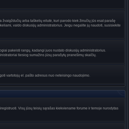
na žvaigždučių arba taškelių eilutė, kuri parodo kiek žinučių jūs esat parašę
keliami, valdo diskusijų administratorius. Jeigu negalite jų naudoti, susisiekite
ogiai pakeisti rangų, kadangi juos nustato diskusijų administratorius.
istratoriai tiesiog sumažins jūsų parašytų pranešimų skaičių.
augoti vartotojų el. pašto adresus nuo neteisingo naudojimo.
egistruoti. Visų jūsų teisių sąrašas kiekviename forume ir temoje nurodytas