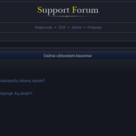
Registruotis
•
DUK
•
Ieškoti
•
Prisijungti
Dažnai užduodami klausimai
skutuojančių dalyvių sąraše?
sijungti. Ką daryti?!