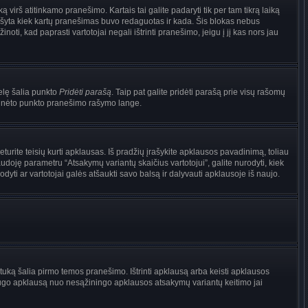
irš atitinkamo pranešimo. Kartais tai galite padaryti tik per tam tikrą laiką
ašyta kiek kartų pranešimas buvo redaguotas ir kada. Šis blokas nebus
i, kad paprasti vartotojai negali ištrinti pranešimo, jeigu į jį kas nors jau
nelę šalia punkto
Pridėti parašą
. Taip pat galite pridėti parašą prie visų rašomų
 minėto punkto pranešimo rašymo lange.
rite teisių kurti apklausas. Iš pradžių įrašykite apklausos pavadinimą, toliau
udoję parametru “Atsakymų variantų skaičius vartotojui”, galite nurodyti, kiek
dyti ar vartotojai galės atšaukti savo balsą ir dalyvauti apklausoje iš naujo.
tuką šalia pirmo temos pranešimo. Ištrinti apklausą arba keisti apklausos
i saugo apklausą nuo nesąžiningo apklausos atsakymų variantų keitimo jai