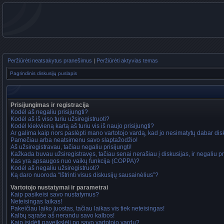
Peržiūrėti neatsakytus pranešimus
|
Peržiūrėti aktyvias temas
Pagrindinis diskusijų puslapis
Prisijungimas ir registracija
Kodėl aš negaliu prisijungti?
Kodėl aš iš viso turiu užsiregistruoti?
Kodėl kiekvieną kartą aš turiu vis iš naujo prisijungti?
Ar galima kaip nors paslėpti mano vartotojo vardą, kad jo nesimatytų dabar di
Pamečiau arba neatsimenu savo slaptažodžio!
Aš užsiregistravau, tačiau negaliu prisijungti!
Kažkada buvau užsiregistravęs, tačiau senai nerašiau į diskusijas, ir negaliu pri
Kas yra apsaugos nuo vaikų funkcija (COPPA)?
Kodėl aš negaliu užsiregistruoti?
Ką daro nuoroda “Ištrinti visus diskusijų sausainėlius”?
Vartotojo nustatymai ir parametrai
Kaip pasikeisi savo nustatymus?
Neteisingas laikas!
Pakeičiau laiko juostas, tačiau laikas vis tiek neteisingas!
Kalbų sąraše aš nerandu savo kalbos!
Kaip įsidėti paveikslėlį po savo vartotojo vardu?