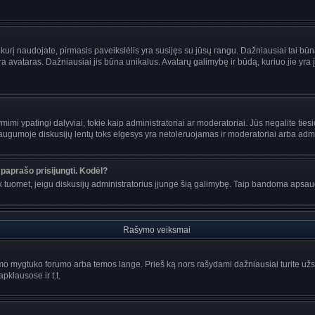
s, kurį naudojate, pirmasis paveikslėlis yra susijęs su jūsų rangu. Dažniausiai tai bū
ra avataras. Dažniausiai jis būna unikalus. Avatarų galimybę ir būdą, kuriuo jie yra į
mi ypatingi dalyviai, tokie kaip administratoriai ar moderatoriai. Jūs negalite tiesi
gumoje diskusijų lentų toks elgesys yra netoleruojamas ir moderatoriai arba admin
paprašo prisijungti. Kodėl?
ir tik tuomet, jeigu diskusijų administratorius įjungė šią galimybę. Taip bandoma aps
Rašymo veiksmai
o mygtuko forumo arba temos lange. Prieš ką nors rašydami dažniausiai turite užsir
pklausose ir t.t.