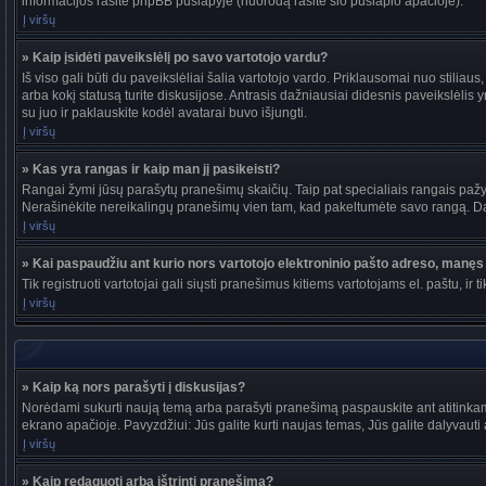
informacijos rasite phpBB puslapyje (nuorodą rasite šio puslapio apačioje).
Į viršų
» Kaip įsidėti paveikslėlį po savo vartotojo vardu?
Iš viso gali būti du paveikslėliai šalia vartotojo vardo. Priklausomai nuo stiliau
arba kokį statusą turite diskusijose. Antrasis dažniausiai didesnis paveikslėlis y
su juo ir paklauskite kodėl avatarai buvo išjungti.
Į viršų
» Kas yra rangas ir kaip man jį pasikeisti?
Rangai žymi jūsų parašytų pranešimų skaičių. Taip pat specialiais rangais pažymi
Nerašinėkite nereikalingų pranešimų vien tam, kad pakeltumėte savo rangą. Dau
Į viršų
» Kai paspaudžiu ant kurio nors vartotojo elektroninio pašto adreso, manęs 
Tik registruoti vartotojai gali siųsti pranešimus kitiems vartotojams el. paštu, 
Į viršų
» Kaip ką nors parašyti į diskusijas?
Norėdami sukurti naują temą arba parašyti pranešimą paspauskite ant atitinkam
ekrano apačioje. Pavyzdžiui: Jūs galite kurti naujas temas, Jūs galite dalyvauti a
Į viršų
» Kaip redaguoti arba ištrinti pranešimą?