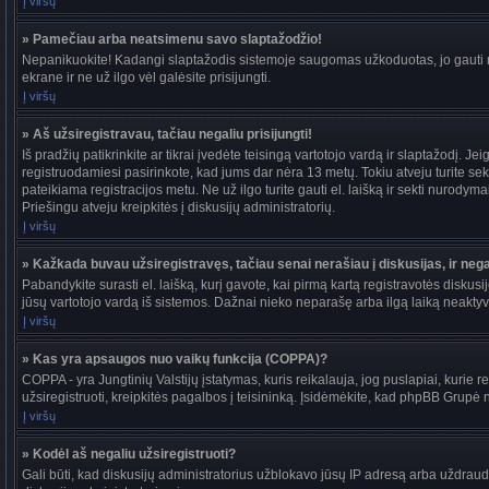
Į viršų
» Pamečiau arba neatsimenu savo slaptažodžio!
Nepanikuokite! Kadangi slaptažodis sistemoje saugomas užkoduotas, jo gauti ne
ekrane ir ne už ilgo vėl galėsite prisijungti.
Į viršų
» Aš užsiregistravau, tačiau negaliu prisijungti!
Iš pradžių patikrinkite ar tikrai įvedėte teisingą vartotojo vardą ir slaptažodį. J
registruodamiesi pasirinkote, kad jums dar nėra 13 metų. Tokiu atveju turite sekt
pateikiama registracijos metu. Ne už ilgo turite gauti el. laišką ir sekti nurody
Priešingu atveju kreipkitės į diskusijų administratorių.
Į viršų
» Kažkada buvau užsiregistravęs, tačiau senai nerašiau į diskusijas, ir negal
Pabandykite surasti el. laišką, kurį gavote, kai pirmą kartą registravotės diskusijo
jūsų vartotojo vardą iš sistemos. Dažnai nieko neparašę arba ilgą laiką neaktyvū
Į viršų
» Kas yra apsaugos nuo vaikų funkcija (COPPA)?
COPPA - yra Jungtinių Valstijų įstatymas, kuris reikalauja, jog puslapiai, kurie r
užsiregistruoti, kreipkitės pagalbos į teisininką. Įsidėmėkite, kad phpBB Grupė ne
Į viršų
» Kodėl aš negaliu užsiregistruoti?
Gali būti, kad diskusijų administratorius užblokavo jūsų IP adresą arba uždraudė v