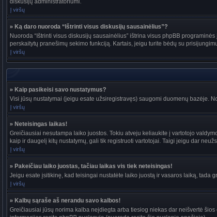
diskusijų administratoriumi.
Į viršų
» Ką daro nuoroda “Ištrinti visus diskusijų sausainėlius”?
Nuoroda “Ištrinti visus diskusijų sausainėlius” ištrina visus phpBB programinės į
perskaitytų pranešimų sekimo funkciją. Kartais, jeigu turite bėdų su prisijungim
Į viršų
» Kaip pasikeisi savo nustatymus?
Visi jūsų nustatymai (jeigu esate užsiregistravęs) saugomi duomenų bazėje. Nor
Į viršų
» Neteisingas laikas!
Greičiausiai nesutampa laiko juostos. Tokiu atveju keliaukite į vartotojo valdymo pu
kaip ir daugelį kitų nustatymų, gali tik registruoti vartotojai. Taigi jeigu dar neuž
Į viršų
» Pakeičiau laiko juostas, tačiau laikas vis tiek neteisingas!
Jeigu esate įsitikinę, kad teisingai nustatėte laiko juostą ir vasaros laiką, tada 
Į viršų
» Kalbų sąraše aš nerandu savo kalbos!
Greičiausiai jūsų norima kalba neįdiegta arba tiesiog niekas dar neišvertė šios d