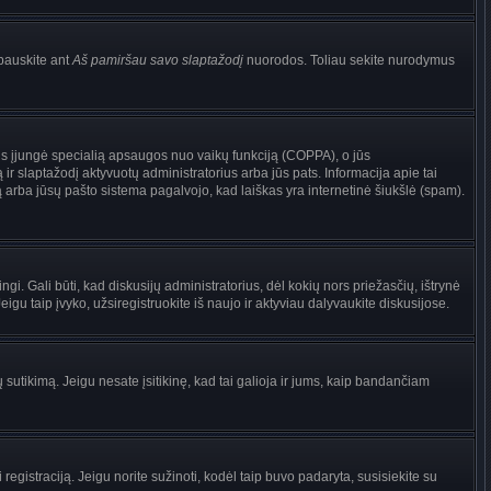
pauskite ant
Aš pamiršau savo slaptažodį
nuorodos. Toliau sekite nurodymus
torius įjungė specialią apsaugos nuo vaikų funkciją (COPPA), o jūs
ir slaptažodį aktyvuotų administratorius arba jūs pats. Informacija apie tai
są arba jūsų pašto sistema pagalvojo, kad laiškas yra internetinė šiukšlė (spam).
ingi. Gali būti, kad diskusijų administratorius, dėl kokių nors priežasčių, ištrynė
gu taip įvyko, užsiregistruokite iš naujo ir aktyviau dalyvaukite diskusijose.
ų sutikimą. Jeigu nesate įsitikinę, kad tai galioja ir jums, kaip bandančiam
registraciją. Jeigu norite sužinoti, kodėl taip buvo padaryta, susisiekite su