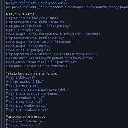
Kas yra rangas ir kaip man jį pasikeisti?
Kai paspaudžiu ant kurio nors vartotojo elektroninio pašto adreso, manęs papra
Rašymo veiksmai
Kaip ką nors parašyti į diskusijas?
Kaip redaguoti arba ištrinti pranešimą?
Kaip prie savo pranešimų pridėti parašą?
Kaip sukurti apklausą?
Kodėl negaliu pridėti daugiau apklausos atsakymų variantų?
Kaip redaguoti arba ištrinti apklausą?
Kodėl negaliu patekti į kai kuriuos forumus?
Kodėl negaliu prikabinti failų?
Kodėl aš gavau perspėjimą?
Kaip raportuoti apie neteisingus pranešimus moderatoriui?
Ką daro mygtukas “Išsaugoti” pranešimo rašymo lange?
Kodėl mano pranešimas turi būti patvirtintas?
Kaip priminti apie kurią nors mano temą?
Teksto formavimas ir temų tipai
Kas yra BBKodas?
Ar galiu naudoti HTML?
Kas yra šypsenėlės?
Ar galiu į pranešimą įtraukti paveikslėlį?
Kas yra labai svarbūs pranešimai?
Kas yra svarbios temos?
Kas yra dažnos temos?
Kas yra užrakintos temos?
Kas yra temų piktogramos?
Vartotojų lygiai ir grupės
Kas yra administratoriai?
Kas yra moderatoriai?