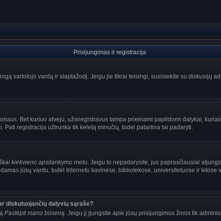
?
Prisijungimas ir registracija
singą vartotojo vardą ir slaptažodį. Jeigu jie tikrai teisingi, susisiekite su diskusijų 
oriaus. Bet kuriuo atveju, užsiregistravus tampa prieinami papildomi dalykai, kuriais
Pati registracija užtrunka tik keletą minučių, todėl patartina tai padaryti.
iškai kiekvieno apsilankymo metu
. Jeigu to nepadarysite, jus paprasčiausiai atjung
damas jūsų vardu, todėl Interneto kavinėse, bibliotekose, universitetuose ir kitose
ar diskutuojančių dalyvių sąraše?
mą
Paslėpti mano būseną
. Jeigu jį įjungsite apie jūsų prisijungimus žinos tik adminis