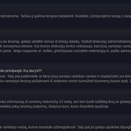
įmanoma. Tačiau jį galima lengvai pasikeisti. Nueikite į prisijungimo langą ir pas
eigu jie teisingi, galėjo atsitikti vienas iš dviejų dalykų. Galbūt diskusijų administra
i nurodymus ekrane. Kai kurios diskusijų lentos reikalauja, kad jūsų vartotojo vardą 
mais jame. Jeigu negavote el. laiško, greičiausiai nurodėte neteisingą el. pašto adre
iu prisijungti. Ką daryti?!
se. Taip pat patikrinkite ar tikrai jūsų įvestas vartotojo vardas ir slaptažodis yra teis
s vartotojai tiesiog pašalinami iš sistemos norint sumažinti duomenų bazės dydį. Jei
enka informaciją iš asmenų neturinčių 13 metų, turi tam turėti raštišką tėvų ar globėj
teikia jokių teisinių patarimų, išskyrus tuos, kurie išvardinti apačioje.
artotojo vardą, kuriuo bandote užsiregistruoti. Taip pat jis galėjo apskritai išjungti 