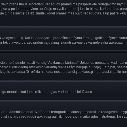
i tik savo pranešimus. Norėdami redaguoti pranešimą paspauskite redagavimo mygtuką v
 kartą po jo redagavimo apačioje matysite nedidelį teksto bloką, kuriame bus par
uri galimybę palikti žinutę, kodėl pranešimas buvo redaguotas. Taip pat reikėtų žinot
ojo valdymo pultą. Kai tai padarysite, pranešimo rašymo formoje galite pažymėti var
 ir tokiu atveju parašo pridėjimą galimą išjungti atžymėjus varnelę šalia aukščiau
je turėtumėte matyti kortelę “Apklausos kūrimas”. Jeigu jos nematote, vadinasi netu
yviai (kiekvieną atsakymo variantą reikia rašyti naujoje eilutėje). Taip pat, pasina
 tęsis apklausa (0 reiškia niekada nesibaigiančią apklausą) ir galiausiai galite nuro
 jeigu manote, kad jums reikia daugiau variantų nei leidžiama.
riai arba administratoriai. Norėdami redaguoti apklausą paspauskite redagavimo myg
ju ištrinti arba redaguoti apklausą gali tik moderatoriai arba administratoriai. Ta