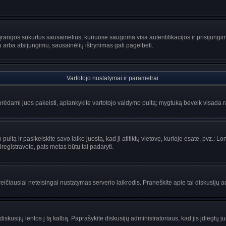
rangos sukurtus sausainėlius, kuriuose saugoma visa autentifikacijos ir prisijungimo 
u arba atsijungimu, sausainėlių ištrynimas gali pagelbėti.
Vartotojo nustatymai ir parametrai
ėdami juos pakeisti, aplankykite vartotojo valdymo pultą; mygtuką beveik visada ras
ltą ir pasikeiskite savo laiko juostą, kad ji atitiktų vietovę, kurioje esate, pvz.: Lon
siregistravote, pats metas būtų tai padaryti.
greičiausiai neteisingai nustatymas serverio laikrodis. Praneškite apie tai diskusijų a
iskusijų lentos į tą kalbą. Paprašykite diskusijų administratoriaus, kad jis įdiegtų 