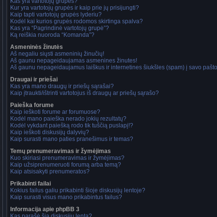
Kas yra vartotojų grupės?
Kur yra vartotojų grupės ir kaip prie jų prisijungti?
Kaip tapti vartotojų grupės lyderiu?
Kodėl kai kurios grupės rodomos skirtinga spalva?
Kas yra “Pagrindinė vartotojų grupė”?
Ką reiškia nuoroda “Komanda”?
Asmeninės žinutės
Aš negaliu siųsti asmeninių žinučių!
Aš gaunu nepageidaujamas asmenines žinutes!
Aš gaunu nepageidaujamus laiškus ir internetines šiukšles (spam) į savo pašto 
Draugai ir priešai
Kas yra mano draugų ir priešų sąrašai?
Kaip įtraukti/ištrinti vartotojus iš draugų ar priešų sąrašo?
Paieška forume
Kaip ieškoti forume ar forumuose?
Kodėl mano paieška nerado jokių rezultatų?
Kodėl vykdant paiešką rodo tik tuščią puslapį!?
Kaip ieškoti diskusijų dalyvių?
Kaip surasti mano paties pranešimus ir temas?
Temų prenumeravimas ir žymėjimas
Kuo skiriasi prenumeravimas ir žymėjimas?
Kaip užsiprenumeruoti forumą arba temą?
Kaip atsisakyti prenumeratos?
Prikabinti failai
Kokius failus galiu prikabinti šioje diskusijų lentoje?
Kaip surasti visus mano prikabintus failus?
Informacija apie phpBB 3
Kas parašė šią diskusijų lentą?