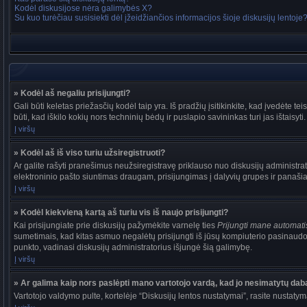
Kodėl diskusijose nėra galimybės X?
Su kuo turėčiau susisiekti dėl įžeidžiančios informacijos šioje diskusijų lentoje
» Kodėl aš negaliu prisijungti?
Gali būti keletas priežasčių kodėl taip yra. Iš pradžių įsitikinkite, kad įvedėte tei
būti, kad iškilo kokių nors techninių bėdų ir puslapio savininkas turi jas ištaisyti.
Į viršų
» Kodėl aš iš viso turiu užsiregistruoti?
Ar galite rašyti pranešimus neužsiregistravę priklauso nuo diskusijų administrat
elektroninio pašto siuntimas draugam, prisijungimas į dalyvių grupes ir panašiai. 
Į viršų
» Kodėl kiekvieną kartą aš turiu vis iš naujo prisijungti?
Kai prisijungiate prie diskusijų pažymėkite varnelę ties
Prijungti mane automat
sumetimais, kad kitas asmuo negalėtų prisijungti iš jūsų kompiuterio pasinaudo
punkto, vadinasi diskusijų administratorius išjungė šią galimybę.
Į viršų
» Ar galima kaip nors paslėpti mano vartotojo vardą, kad jo nesimatytų dab
Vartotojo valdymo pulte, kortelėje “Diskusijų lentos nustatymai”, rasite nustaty