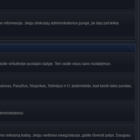
informacija. Jeigu diskusijų administratorius įjungė, jie taip pat teikia
ite viršutinėje puslapio dalyje. Ten rasite visus savo nustatymus.
donas, Paryžius, Niujorkas, Sidnėjus ir t.t. Įsidėmėkite, kad keisti laiko juostas,
dministratoriui.
jums reikiamą kalbą. Jeigu vertimas neegzistuoja, galite išversti patys. Daugiau