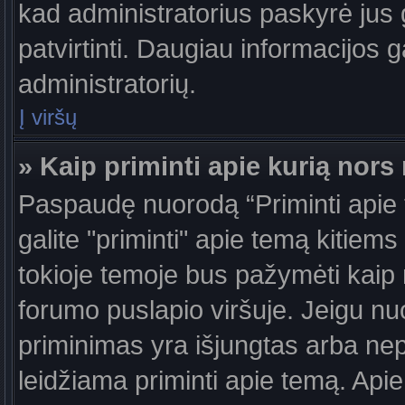
kad administratorius paskyrė jus g
patvirtinti. Daugiau informacijos g
administratorių.
Į viršų
» Kaip priminti apie kurią nor
Paspaudę nuorodą “Priminti apie
galite "priminti" apie temą kitiem
tokioje temoje bus pažymėti kaip 
forumo puslapio viršuje. Jeigu nu
priminimas yra išjungtas arba nep
leidžiama priminti apie temą. Apie 