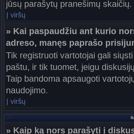
jūsų parašytų pranešimų skaičių.
Į viršų
» Kai paspaudžiu ant kurio nor
adreso, manęs paprašo prisiju
Tik registruoti vartotojai gali sių
paštu, ir tik tuomet, jeigu diskusi
Taip bandoma apsaugoti vartotojų
naudojimo.
Į viršų
R
» Kaip ką nors parašyti į disku