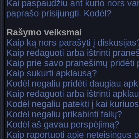
Kai paspaudžiu ant kurio nors va
paprašo prisijungti. Kodėl?
Rašymo veiksmai
Kaip ką nors parašyti į diskusijas
Kaip redaguoti arba ištrinti pran
Kaip prie savo pranešimų pridėti
Kaip sukurti apklausą?
Kodėl negaliu pridėti daugiau ap
Kaip redaguoti arba ištrinti apkla
Kodėl negaliu patekti į kai kuriu
Kodėl negaliu prikabinti failų?
Kodėl aš gavau perspėjimą?
Kaip raportuoti apie neteisingus