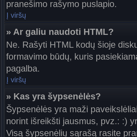
pranešimo rašymo puslapio.
Į viršų
» Ar galiu naudoti HTML?
Ne. Rašyti HTML kodų šioje diskus
formavimo būdų, kuris pasiekiam
pagalba.
Į viršų
» Kas yra šypsenėlės?
Šypsenėlės yra maži paveikslėlia
norint išreikšti jausmus, pvz.: :) y
Visą šypsenėlių sąrašą rasite pr