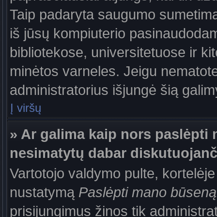
Taip padaryta saugumo sumetimais
iš jūsų kompiuterio pasinaudodam
bibliotekose, universitetuose ir k
minėtos varneles. Jeigu nematote
administratorius išjungė šią gali
Į viršų
» Ar galima kaip nors paslėpti 
nesimatytų dabar diskutuojanč
Vartotojo valdymo pulte, kortelėje
nustatymą
Paslėpti mano būseną
prisijungimus žinos tik administrat