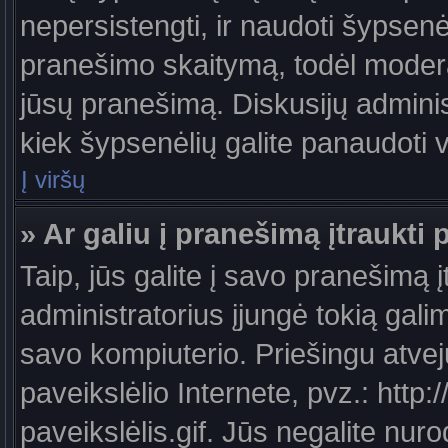
nepersistengti, ir naudoti šypsen
pranešimo skaitymą, todėl moderat
jūsų pranešimą. Diskusijų administ
kiek šypsenėlių galite panaudoti
Į viršų
» Ar galiu į pranešimą įtraukti 
Taip, jūs galite į savo pranešimą į
administratorius įjungė tokią galimy
savo kompiuterio. Priešingu atveju
paveikslėlio Internete, pvz.: ht
paveikslėlis.gif. Jūs negalite nuro