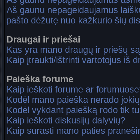
Aš gaunu nepageidaujamus laiškus
pašto dėžutę nuo kažkurio šių dis
Draugai ir priešai
Kas yra mano draugų ir priešų są
Kaip įtraukti/ištrinti vartotojus i
Paieška forume
Kaip ieškoti forume ar forumuose
Kodėl mano paieška nerado jokių
Kodėl vykdant paiešką rodo tik tu
Kaip ieškoti diskusijų dalyvių?
Kaip surasti mano paties praneš