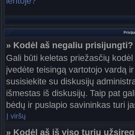
lentoje?
Prisij
» Kodėl aš negaliu prisijungti?
Gali būti keletas priežasčių kodėl t
įvedėte teisingą vartotojo vardą ir 
susisiekite su diskusijų administr
išmestas iš diskusijų. Taip pat gal
bėdų ir puslapio savininkas turi jas
Į viršų
» Kodėl aš iš viso turiu užsireg