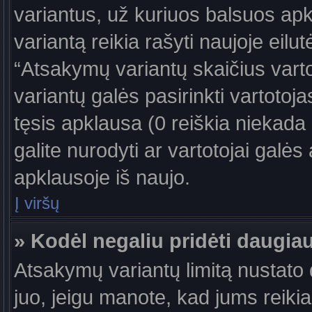
variantus, už kuriuos balsuos ap
variantą reikia rašyti naujoje eil
“Atsakymų variantų skaičius vartot
variantų galės pasirinkti vartotoj
tęsis apklausa (0 reiškia niekada 
galite nurodyti ar vartotojai galės
apklausoje iš naujo.
Į viršų
» Kodėl negaliu pridėti daugi
Atsakymų variantų limitą nustato d
juo, jeigu manote, kad jums reiki