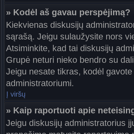
» Kodėl aš gavau perspėjimą?
Kiekvienas diskusijų administrator
sąrašą. Jeigu sulaužysite nors vie
Atsiminkite, kad tai diskusijų ad
Grupė neturi nieko bendro su dal
Jeigu nesate tikras, kodėl gavote 
administratoriumi.
Į viršų
» Kaip raportuoti apie neteis
Jeigu diskusijų administratorius į