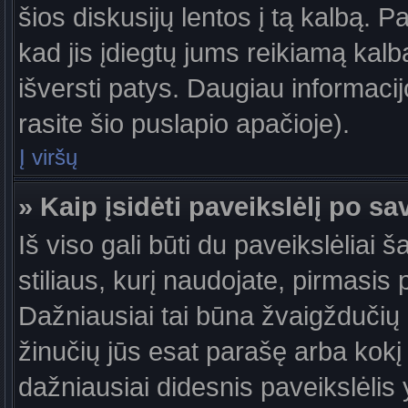
šios diskusijų lentos į tą kalbą. P
kad jis įdiegtų jums reikiamą kalb
išversti patys. Daugiau informaci
rasite šio puslapio apačioje).
Į viršų
» Kaip įsidėti paveikslėlį po s
Iš viso gali būti du paveikslėliai 
stiliaus, kurį naudojate, pirmasis 
Dažniausiai tai būna žvaigždučių a
žinučių jūs esat parašę arba kokį 
dažniausiai didesnis paveikslėlis 