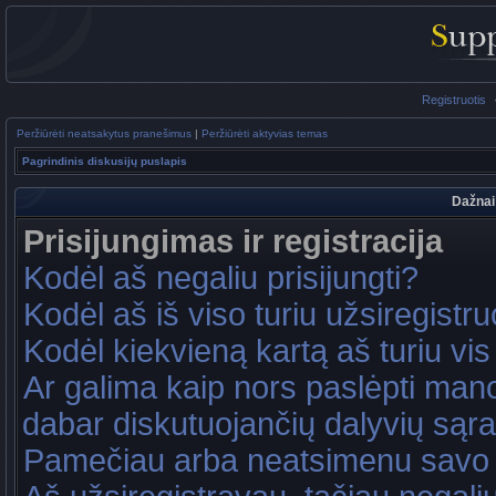
Registruotis
Peržiūrėti neatsakytus pranešimus
|
Peržiūrėti aktyvias temas
Pagrindinis diskusijų puslapis
Dažnai
Prisijungimas ir registracija
Kodėl aš negaliu prisijungti?
Kodėl aš iš viso turiu užsiregistru
Kodėl kiekvieną kartą aš turiu vis 
Ar galima kaip nors paslėpti mano
dabar diskutuojančių dalyvių sąr
Pamečiau arba neatsimenu savo 