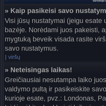
Vartotojo
» Kaip pasikeisi savo nustaty
Visi jūsų nustatymai (jeigu esat
bazėje. Norėdami juos pakeisti, a
mygtuką beveik visada rasite viršu
savo nustatymus.
Į viršų
» Neteisingas laikas!
Greičiausiai nesutampa laiko juost
valdymo pultą ir pasikeiskite savo l
kurioje esate, pvz.: Londonas, Par