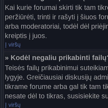
Kai kurie forumai skirti tik tam ti
peržiūrėti, trinti ir rašyti į šiuo
arba moderatoriai, todėl dėl priėj
kreiptis į juos.
Į viršų
» Kodėl negaliu prikabinti failų
Teisės failų prikabinimui suteiki
lygyje. Greičiausiai diskusijų admi
tikrame forume arba gal tik tam ti
nesate dėl to tikras, susisiekite s
Į viršų