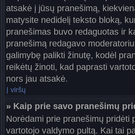
atsakė į jūsų pranešimą, kiekvie
matysite nedidelį teksto bloką, k
pranešimas buvo redaguotas ir k
pranešimą redagavo moderatorius a
galimybę palikti žinutę, kodėl pr
reikėtų žinoti, kad paprasti vartotoj
nors jau atsakė.
Į viršų
» Kaip prie savo pranešimų pri
Norėdami prie pranešimų pridėti pa
vartotojo valdymo pultą. Kai tai 