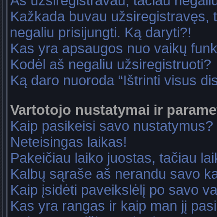
Aš užsiregistravau, tačiau negaliu 
Kažkada buvau užsiregistravęs, ta
negaliu prisijungti. Ką daryti?!
Kas yra apsaugos nuo vaikų fun
Kodėl aš negaliu užsiregistruoti?
Ką daro nuoroda “Ištrinti visus di
Vartotojo nustatymai ir parame
Kaip pasikeisi savo nustatymus?
Neteisingas laikas!
Pakeičiau laiko juostas, tačiau lai
Kalbų sąraše aš nerandu savo ka
Kaip įsidėti paveikslėlį po savo v
Kas yra rangas ir kaip man jį pasi