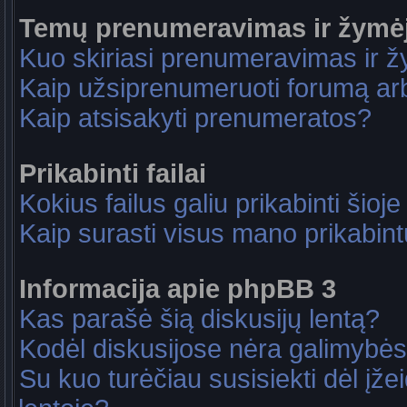
Temų prenumeravimas ir žymė
Kuo skiriasi prenumeravimas ir 
Kaip užsiprenumeruoti forumą a
Kaip atsisakyti prenumeratos?
Prikabinti failai
Kokius failus galiu prikabinti šioje
Kaip surasti visus mano prikabint
Informacija apie phpBB 3
Kas parašė šią diskusijų lentą?
Kodėl diskusijose nėra galimybė
Su kuo turėčiau susisiekti dėl įže