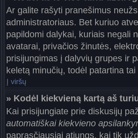
Ar galite rašyti pranešimus neužs
administratoriaus. Bet kuriuo atv
papildomi dalykai, kuriais negali 
avatarai, privačios žinutės, elek
prisijungimas į dalyvių grupes ir p
keletą minučių, todėl patartina tai
Į viršų
» Kodėl kiekvieną kartą aš turiu
Kai prisijungiate prie diskusijų p
automatiškai kiekvieno apsilank
paprasčiausiai atjungs, kai tik už