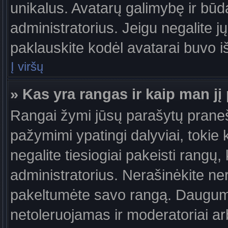
unikalus. Avatarų galimybę ir būdą,
administratorius. Jeigu negalite jų
paklauskite kodėl avatarai buvo iš
Į viršų
» Kas yra rangas ir kaip man jį 
Rangai žymi jūsų parašytų praneši
pažymimi ypatingi dalyviai, tokie 
negalite tiesiogiai pakeisti rangų,
administratorius. Nerašinėkite ne
pakeltumėte savo rangą. Daugumoj
netoleruojamas ir moderatoriai ar