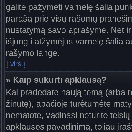
galite pažymėti varnelę šalia pun
parašą prie visų rašomų pranešimų
nustatymą savo aprašyme. Net ir 
išjungti atžymėjus varnelę šalia
rašymo lange.
Į viršų
» Kaip sukurti apklausą?
Kai pradedate naują temą (arba 
žinutę), apačioje turėtumėte maty
nematote, vadinasi neturite teisių 
apklausos pavadinimą, toliau įra