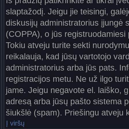
Iš pradžių patikrinkite ar tikrai įv
slaptažodį. Jeigu jie teisingi, galė
diskusijų administratorius įjungė
(COPPA), o jūs registruodamiesi 
Tokiu atveju turite sekti nurodymu
reikalauja, kad jūsų vartotojo var
administratorius arba jūs pats. In
registracijos metu. Ne už ilgo turi
jame. Jeigu negavote el. laiško, g
adresą arba jūsų pašto sistema pa
šiukšlė (spam). Priešingu atveju kr
Į viršų