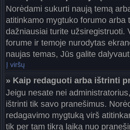
Norėdami sukurti naują temą arb
atitinkamo mygtuko forumo arba 
dažniausiai turite užsiregistruoti
forume ir temoje nurodytas ekrano
naujas temas, Jūs galite dalyvauti
Į viršų
» Kaip redaguoti arba ištrinti 
Jeigu nesate nei administratorius,
ištrinti tik savo pranešimus. No
redagavimo mygtuką virš atitinkam
tik per tam tikrą laiką nuo prane