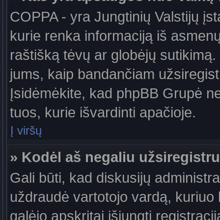
COPPA - yra Jungtinių Valstijų įst
kurie renka informaciją iš asmenų 
raštišką tėvų ar globėjų sutikimą. J
jums, kaip bandančiam užsiregistru
Įsidėmėkite, kad phpBB Grupė nete
tuos, kurie išvardinti apačioje.
Į viršų
» Kodėl aš negaliu užsiregistru
Gali būti, kad diskusijų administ
uždraudė vartotojo vardą, kuriuo b
galėjo apskritai išjungti registraci