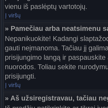
vienu iš paslėptų vartotojų.
Į viršų
» Pamečiau arba neatsimenu s
Nepanikuokite! Kadangi slaptažo
gauti neįmanoma. Tačiau jį galima 
prisijungimo langą ir paspauskite
nuorodos. Toliau sekite nurodymus
prisijungti.
Į viršų
» Aš užsiregistravau, tačiau neg