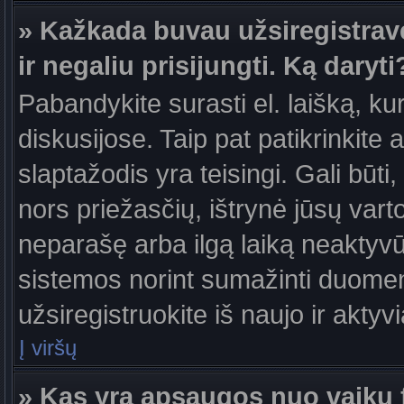
» Kažkada buvau užsiregistravęs
ir negaliu prisijungti. Ką daryti
Pabandykite surasti el. laišką, ku
diskusijose. Taip pat patikrinkite a
slaptažodis yra teisingi. Gali būti
nors priežasčių, ištrynė jūsų var
neparašę arba ilgą laiką neaktyvūs
sistemos norint sumažinti duomen
užsiregistruokite iš naujo ir aktyv
Į viršų
» Kas yra apsaugos nuo vaikų