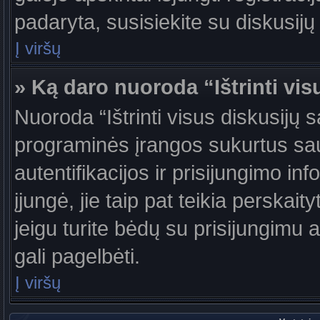
padaryta, susisiekite su diskusijų
Į viršų
» Ką daro nuoroda “Ištrinti vis
Nuoroda “Ištrinti visus diskusijų 
programinės įrangos sukurtus sa
autentifikacijos ir prisijungimo in
įjungė, jie taip pat teikia perskai
jeigu turite bėdų su prisijungimu 
gali pagelbėti.
Į viršų