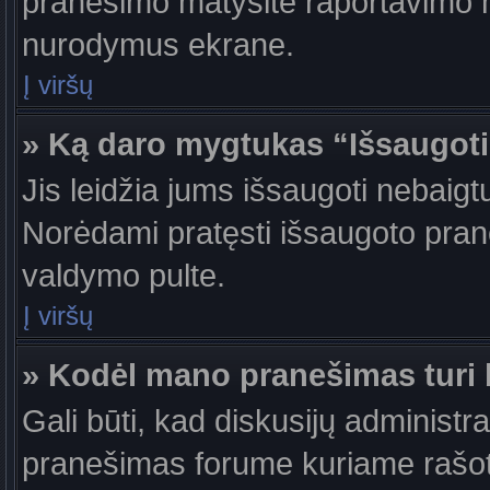
pranešimo matysite raportavimo m
nurodymus ekrane.
Į viršų
» Ką daro mygtukas “Išsaugot
Jis leidžia jums išsaugoti nebaigt
Norėdami pratęsti išsaugoto pran
valdymo pulte.
Į viršų
» Kodėl mano pranešimas turi b
Gali būti, kad diskusijų administr
pranešimas forume kuriame rašote tu