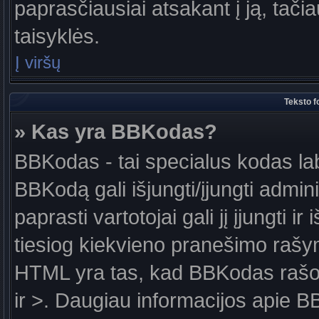
paprasčiausiai atsakant į ją, tačiau
taisyklės.
Į viršų
Teksto f
» Kas yra BBKodas?
BBKodas - tai specialus kodas la
BBKodą gali išjungti/įjungti admin
paprasti vartotojai gali jį įjungti 
tiesiog kiekvieno pranešimo raš
HTML yra tas, kad BBKodas rašoma
ir >. Daugiau informacijos apie B