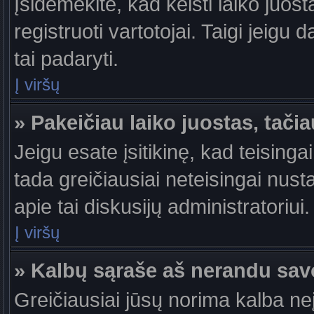
Įsidėmėkite, kad keisti laiko juosta
registruoti vartotojai. Taigi jeigu
tai padaryti.
Į viršų
» Pakeičiau laiko juostas, tačia
Jeigu esate įsitikinę, kad teisingai
tada greičiausiai neteisingai nust
apie tai diskusijų administratoriui.
Į viršų
» Kalbų sąraše aš nerandu sav
Greičiausiai jūsų norima kalba ne