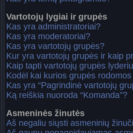
Vartotojų lygiai ir grupės
Kas yra administratoriai?
Kas yra moderatoriai?
Kas yra vartotojų grupės?
Kur yra vartotojų grupės ir kaip pri
Kaip tapti vartotojų grupės lyderi
Kodėl kai kurios grupės rodomos 
Kas yra “Pagrindinė vartotojų gr
Ką reiškia nuoroda “Komanda”?
Asmeninės žinutės
Aš negaliu siųsti asmeninių žinuč
Aš gaunu nepageidaujamas asme