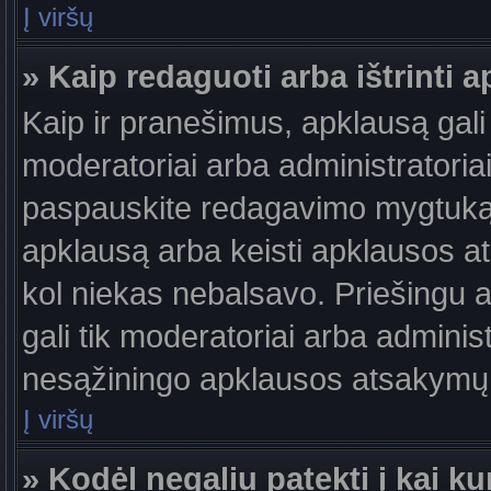
Į viršų
» Kaip redaguoti arba ištrinti 
Kaip ir pranešimus, apklausą gali 
moderatoriai arba administratori
paspauskite redagavimo mygtuką š
apklausą arba keisti apklausos at
kol niekas nebalsavo. Priešingu at
gali tik moderatoriai arba adminis
nesąžiningo apklausos atsakymų v
Į viršų
» Kodėl negaliu patekti į kai 