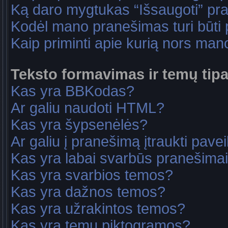
Ką daro mygtukas “Išsaugoti” p
Kodėl mano pranešimas turi būti p
Kaip priminti apie kurią nors ma
Teksto formavimas ir temų tipa
Kas yra BBKodas?
Ar galiu naudoti HTML?
Kas yra šypsenėlės?
Ar galiu į pranešimą įtraukti pavei
Kas yra labai svarbūs pranešima
Kas yra svarbios temos?
Kas yra dažnos temos?
Kas yra užrakintos temos?
Kas yra temų piktogramos?