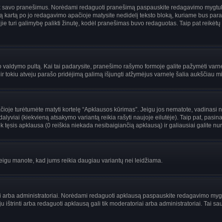
i tik savo pranešimus. Norėdami redaguoti pranešimą paspauskite redagavimo mygtuką v
 kartą po jo redagavimo apačioje matysite nedidelį teksto bloką, kuriame bus par
uri galimybę palikti žinutę, kodėl pranešimas buvo redaguotas. Taip pat reikėtų žinot
ojo valdymo pultą. Kai tai padarysite, pranešimo rašymo formoje galite pažymėti var
 ir tokiu atveju parašo pridėjimą galimą išjungti atžymėjus varnelę šalia aukščiau
je turėtumėte matyti kortelę “Apklausos kūrimas”. Jeigu jos nematote, vadinasi netu
yviai (kiekvieną atsakymo variantą reikia rašyti naujoje eilutėje). Taip pat, pasina
 tęsis apklausa (0 reiškia niekada nesibaigiančią apklausą) ir galiausiai galite nuro
 jeigu manote, kad jums reikia daugiau variantų nei leidžiama.
riai arba administratoriai. Norėdami redaguoti apklausą paspauskite redagavimo myg
ju ištrinti arba redaguoti apklausą gali tik moderatoriai arba administratoriai. Ta