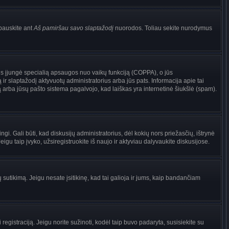
pauskite ant
Aš pamiršau savo slaptažodį
nuorodos. Toliau sekite nurodymus
torius įjungė specialią apsaugos nuo vaikų funkciją (COPPA), o jūs
ir slaptažodį aktyvuotų administratorius arba jūs pats. Informacija apie tai
są arba jūsų pašto sistema pagalvojo, kad laiškas yra internetinė šiukšlė (spam).
ingi. Gali būti, kad diskusijų administratorius, dėl kokių nors priežasčių, ištrynė
gu taip įvyko, užsiregistruokite iš naujo ir aktyviau dalyvaukite diskusijose.
ų sutikimą. Jeigu nesate įsitikinę, kad tai galioja ir jums, kaip bandančiam
registraciją. Jeigu norite sužinoti, kodėl taip buvo padaryta, susisiekite su