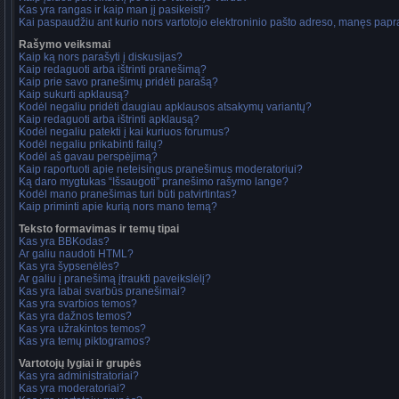
Kas yra rangas ir kaip man jį pasikeisti?
Kai paspaudžiu ant kurio nors vartotojo elektroninio pašto adreso, manęs papra
Rašymo veiksmai
Kaip ką nors parašyti į diskusijas?
Kaip redaguoti arba ištrinti pranešimą?
Kaip prie savo pranešimų pridėti parašą?
Kaip sukurti apklausą?
Kodėl negaliu pridėti daugiau apklausos atsakymų variantų?
Kaip redaguoti arba ištrinti apklausą?
Kodėl negaliu patekti į kai kuriuos forumus?
Kodėl negaliu prikabinti failų?
Kodėl aš gavau perspėjimą?
Kaip raportuoti apie neteisingus pranešimus moderatoriui?
Ką daro mygtukas “Išsaugoti” pranešimo rašymo lange?
Kodėl mano pranešimas turi būti patvirtintas?
Kaip priminti apie kurią nors mano temą?
Teksto formavimas ir temų tipai
Kas yra BBKodas?
Ar galiu naudoti HTML?
Kas yra šypsenėlės?
Ar galiu į pranešimą įtraukti paveikslėlį?
Kas yra labai svarbūs pranešimai?
Kas yra svarbios temos?
Kas yra dažnos temos?
Kas yra užrakintos temos?
Kas yra temų piktogramos?
Vartotojų lygiai ir grupės
Kas yra administratoriai?
Kas yra moderatoriai?