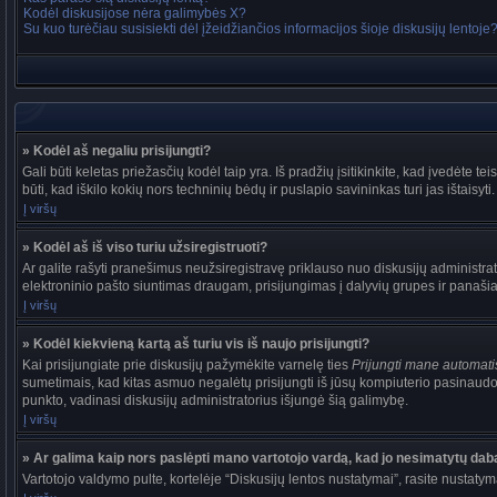
Kodėl diskusijose nėra galimybės X?
Su kuo turėčiau susisiekti dėl įžeidžiančios informacijos šioje diskusijų lentoje
» Kodėl aš negaliu prisijungti?
Gali būti keletas priežasčių kodėl taip yra. Iš pradžių įsitikinkite, kad įvedėte tei
būti, kad iškilo kokių nors techninių bėdų ir puslapio savininkas turi jas ištaisyti.
Į viršų
» Kodėl aš iš viso turiu užsiregistruoti?
Ar galite rašyti pranešimus neužsiregistravę priklauso nuo diskusijų administrat
elektroninio pašto siuntimas draugam, prisijungimas į dalyvių grupes ir panašiai. 
Į viršų
» Kodėl kiekvieną kartą aš turiu vis iš naujo prisijungti?
Kai prisijungiate prie diskusijų pažymėkite varnelę ties
Prijungti mane automat
sumetimais, kad kitas asmuo negalėtų prisijungti iš jūsų kompiuterio pasinaudo
punkto, vadinasi diskusijų administratorius išjungė šią galimybę.
Į viršų
» Ar galima kaip nors paslėpti mano vartotojo vardą, kad jo nesimatytų dab
Vartotojo valdymo pulte, kortelėje “Diskusijų lentos nustatymai”, rasite nustaty