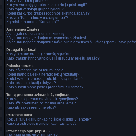
Kas yra vartotojų grupės?
Kur yra vartotojų grupės ir kaip prie jų prisijungti?
Kaip tapti vartotojų grupės lyderiu?
Kodėl kai kurios grupės rodomos skirtinga spalva?
Kas yra “Pagrindinė vartotojų grupė”?
Ką reiškia nuoroda “Komanda”?
Asmeninės žinutės
Aš negaliu siųsti asmeninių žinučių!
Aš gaunu nepageidaujamas asmenines žinutes!
Aš gaunu nepageidaujamus laiškus ir internetines šiukšles (spam) į savo pašto 
Draugai ir priešai
Kas yra mano draugų ir priešų sąrašai?
Kaip įtraukti/ištrinti vartotojus iš draugų ar priešų sąrašo?
Paieška forume
Kaip ieškoti forume ar forumuose?
Kodėl mano paieška nerado jokių rezultatų?
Kodėl vykdant paiešką rodo tik tuščią puslapį!?
Kaip ieškoti diskusijų dalyvių?
Kaip surasti mano paties pranešimus ir temas?
Temų prenumeravimas ir žymėjimas
Kuo skiriasi prenumeravimas ir žymėjimas?
Kaip užsiprenumeruoti forumą arba temą?
Kaip atsisakyti prenumeratos?
Prikabinti failai
Kokius failus galiu prikabinti šioje diskusijų lentoje?
Kaip surasti visus mano prikabintus failus?
Informacija apie phpBB 3
Kas parašė šią diskusijų lentą?