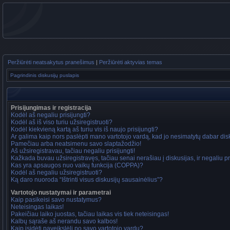
Peržiūrėti neatsakytus pranešimus
|
Peržiūrėti aktyvias temas
Pagrindinis diskusijų puslapis
Prisijungimas ir registracija
Kodėl aš negaliu prisijungti?
Kodėl aš iš viso turiu užsiregistruoti?
Kodėl kiekvieną kartą aš turiu vis iš naujo prisijungti?
Ar galima kaip nors paslėpti mano vartotojo vardą, kad jo nesimatytų dabar di
Pamečiau arba neatsimenu savo slaptažodžio!
Aš užsiregistravau, tačiau negaliu prisijungti!
Kažkada buvau užsiregistravęs, tačiau senai nerašiau į diskusijas, ir negaliu pri
Kas yra apsaugos nuo vaikų funkcija (COPPA)?
Kodėl aš negaliu užsiregistruoti?
Ką daro nuoroda “Ištrinti visus diskusijų sausainėlius”?
Vartotojo nustatymai ir parametrai
Kaip pasikeisi savo nustatymus?
Neteisingas laikas!
Pakeičiau laiko juostas, tačiau laikas vis tiek neteisingas!
Kalbų sąraše aš nerandu savo kalbos!
Kaip įsidėti paveikslėlį po savo vartotojo vardu?