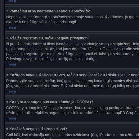
Į viršų
» Pamečiau arba neatsimenu savo slaptažodžio!
Nepanikuokite! Kadangi slaptažodis sistemoje saugomas užkoduotas, jo gauti ne
ekrane ir ne už ilgo vėl galėsite prisijungti.
Į viršų
» Aš užsiregistravau, tačiau negaliu prisijungti!
Iš pradžių patikrinkite ar tikrai įvedėte teisingą vartotojo vardą ir slaptažodį. J
registruodamiesi pasirinkote, kad jums dar nėra 13 metų. Tokiu atveju turite sekt
pateikiama registracijos metu. Ne už ilgo turite gauti el. laišką ir sekti nurody
Priešingu atveju kreipkitės į diskusijų administratorių.
Į viršų
» Kažkada buvau užsiregistravęs, tačiau senai nerašiau į diskusijas, ir negal
Pabandykite surasti el. laišką, kurį gavote, kai pirmą kartą registravotės diskusijo
jūsų vartotojo vardą iš sistemos. Dažnai nieko neparašę arba ilgą laiką neaktyvū
Į viršų
» Kas yra apsaugos nuo vaikų funkcija (COPPA)?
COPPA - yra Jungtinių Valstijų įstatymas, kuris reikalauja, jog puslapiai, kurie r
užsiregistruoti, kreipkitės pagalbos į teisininką. Įsidėmėkite, kad phpBB Grupė ne
Į viršų
» Kodėl aš negaliu užsiregistruoti?
Gali būti, kad diskusijų administratorius užblokavo jūsų IP adresą arba uždraudė v