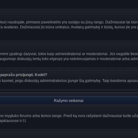
s, kurį naudojate, pirmasis paveikslėlis yra susijęs su jūsų rangu. Dažniausiai tai bū
ra avataras. Dažniausiai jis būna unikalus. Avatarų galimybę ir būdą, kuriuo jie yra į
mi ypatingi dalyviai, tokie kaip administratoriai ar moderatoriai. Jūs negalite tiesi
gumoje diskusijų lentų toks elgesys yra netoleruojamas ir moderatoriai arba admin
paprašo prisijungti. Kodėl?
ir tik tuomet, jeigu diskusijų administratorius įjungė šią galimybę. Taip bandoma aps
Rašymo veiksmai
o mygtuko forumo arba temos lange. Prieš ką nors rašydami dažniausiai turite užsir
pklausose ir t.t.