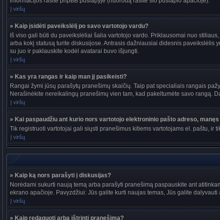
informacijos rasite phpBB puslapyje (nuorodą rasite šio puslapio apačioje).
Į viršų
» Kaip įsidėti paveikslėlį po savo vartotojo vardu?
Iš viso gali būti du paveikslėliai šalia vartotojo vardo. Priklausomai nuo stiliau
arba kokį statusą turite diskusijose. Antrasis dažniausiai didesnis paveikslėlis y
su juo ir paklauskite kodėl avatarai buvo išjungti.
Į viršų
» Kas yra rangas ir kaip man jį pasikeisti?
Rangai žymi jūsų parašytų pranešimų skaičių. Taip pat specialiais rangais pažymi
Nerašinėkite nereikalingų pranešimų vien tam, kad pakeltumėte savo rangą. Dau
Į viršų
» Kai paspaudžiu ant kurio nors vartotojo elektroninio pašto adreso, manęs 
Tik registruoti vartotojai gali siųsti pranešimus kitiems vartotojams el. paštu, 
Į viršų
» Kaip ką nors parašyti į diskusijas?
Norėdami sukurti naują temą arba parašyti pranešimą paspauskite ant atitinkam
ekrano apačioje. Pavyzdžiui: Jūs galite kurti naujas temas, Jūs galite dalyvauti a
Į viršų
» Kaip redaguoti arba ištrinti pranešimą?