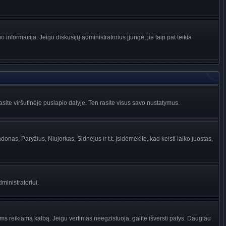
informacija. Jeigu diskusijų administratorius įjungė, jie taip pat teikia
ite viršutinėje puslapio dalyje. Ten rasite visus savo nustatymus.
donas, Paryžius, Niujorkas, Sidnėjus ir t.t. Įsidėmėkite, kad keisti laiko juostas,
dministratoriui.
jums reikiamą kalbą. Jeigu vertimas neegzistuoja, galite išversti patys. Daugiau