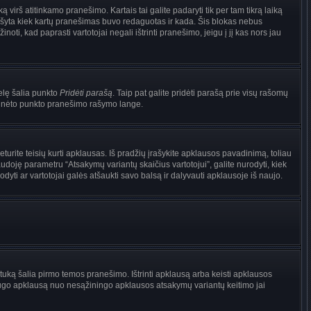
irš atitinkamo pranešimo. Kartais tai galite padaryti tik per tam tikrą laiką
ašyta kiek kartų pranešimas buvo redaguotas ir kada. Šis blokas nebus
i, kad paprasti vartotojai negali ištrinti pranešimo, jeigu į jį kas nors jau
nelę šalia punkto
Pridėti parašą
. Taip pat galite pridėti parašą prie visų rašomų
 minėto punkto pranešimo rašymo lange.
rite teisių kurti apklausas. Iš pradžių įrašykite apklausos pavadinimą, toliau
udoję parametru “Atsakymų variantų skaičius vartotojui”, galite nurodyti, kiek
dyti ar vartotojai galės atšaukti savo balsą ir dalyvauti apklausoje iš naujo.
tuką šalia pirmo temos pranešimo. Ištrinti apklausą arba keisti apklausos
i saugo apklausą nuo nesąžiningo apklausos atsakymų variantų keitimo jai