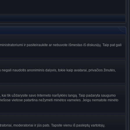
administratoriumi ir pasiteiraukite ar nebuvote išmestas iš diskusijų. Taip pat gali
 negali naudotis anoniminis dalyvis, tokie kaip avatarai, privačios žinutės,
s, kai tik uždarysite savo Interneto naršyklės langą. Taip padaryta saugumo
 viešose vietose patartina nežymėti minėtos varneles. Jeigu nematote minėto
tratoriai, moderatoriai ir jūs pats. Tapsite vienu iš paslėptų vartotojų.