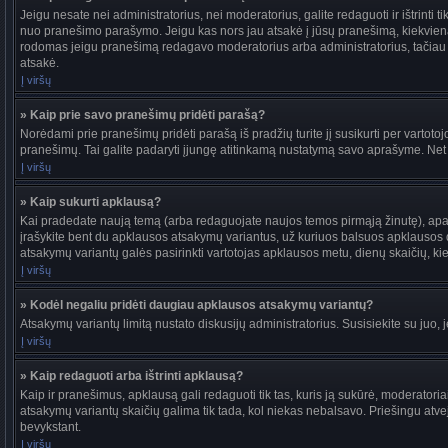
Jeigu nesate nei administratorius, nei moderatorius, galite redaguoti ir ištrint
nuo pranešimo parašymo. Jeigu kas nors jau atsakė į jūsų pranešimą, kiekvieną
rodomas jeigu pranešimą redagavo moderatorius arba administratorius, tačiau jie t
atsakė.
Į viršų
» Kaip prie savo pranešimų pridėti parašą?
Norėdami prie pranešimų pridėti parašą iš pradžių turite jį susikurti per vartot
pranešimų. Tai galite padaryti įjungę atitinkamą nustatymą savo aprašyme. Net
Į viršų
» Kaip sukurti apklausą?
Kai pradedate naują temą (arba redaguojate naujos temos pirmąją žinutę), apačio
įrašykite bent du apklausos atsakymų variantus, už kuriuos balsuos apklausos dal
atsakymų variantų galės pasirinkti vartotojas apklausos metu, dienų skaičių, kiek
Į viršų
» Kodėl negaliu pridėti daugiau apklausos atsakymų variantų?
Atsakymų variantų limitą nustato diskusijų administratorius. Susisiekite su juo,
Į viršų
» Kaip redaguoti arba ištrinti apklausą?
Kaip ir pranešimus, apklausą gali redaguoti tik tas, kuris ją sukūrė, moderato
atsakymų variantų skaičių galima tik tada, kol niekas nebalsavo. Priešingu atve
bevykstant.
Į viršų