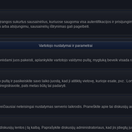
rangos sukurtus sausainėlius, kuriuose saugoma visa autentifikacijos ir prisijungimo 
u arba atsijungimu, sausainėlių ištrynimas gali pagelbėti.
Vartotojo nustatymai ir parametrai
ėdami juos pakeisti, aplankykite vartotojo valdymo pultą; mygtuką beveik visada ras
ltą ir pasikeiskite savo laiko juostą, kad ji atitiktų vietovę, kurioje esate, pvz.: Lon
siregistravote, pats metas būtų tai padaryti.
greičiausiai neteisingai nustatymas serverio laikrodis. Praneškite apie tai diskusijų a
iskusijų lentos į tą kalbą. Paprašykite diskusijų administratoriaus, kad jis įdiegtų 