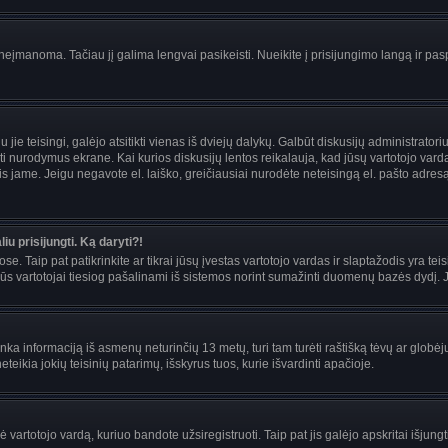
įmanoma. Tačiau jį galima lengvai pasikeisti. Nueikite į prisijungimo langą ir pas
eigu jie teisingi, galėjo atsitikti vienas iš dviejų dalykų. Galbūt diskusijų administra
i nurodymus ekrane. Kai kurios diskusijų lentos reikalauja, kad jūsų vartotojo vardą 
mais jame. Jeigu negavote el. laiško, greičiausiai nurodėte neteisingą el. pašto adre
iu prisijungti. Ką daryti?!
se. Taip pat patikrinkite ar tikrai jūsų įvestas vartotojo vardas ir slaptažodis yra teis
s vartotojai tiesiog pašalinami iš sistemos norint sumažinti duomenų bazės dydį. Jei
enka informaciją iš asmenų neturinčių 13 metų, turi tam turėti raštišką tėvų ar globėj
teikia jokių teisinių patarimų, išskyrus tuos, kurie išvardinti apačioje.
artotojo vardą, kuriuo bandote užsiregistruoti. Taip pat jis galėjo apskritai išjungti 