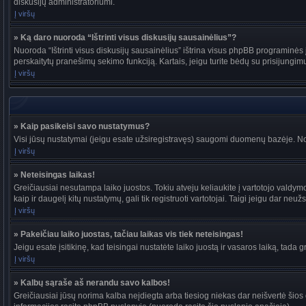
diskusijų administratoriumi.
Į viršų
» Ką daro nuoroda “Ištrinti visus diskusijų sausainėlius”?
Nuoroda “Ištrinti visus diskusijų sausainėlius” ištrina visus phpBB programinės į
perskaitytų pranešimų sekimo funkciją. Kartais, jeigu turite bėdų su prisijungim
Į viršų
» Kaip pasikeisi savo nustatymus?
Visi jūsų nustatymai (jeigu esate užsiregistravęs) saugomi duomenų bazėje. Nor
Į viršų
» Neteisingas laikas!
Greičiausiai nesutampa laiko juostos. Tokiu atveju keliaukite į vartotojo valdymo pu
kaip ir daugelį kitų nustatymų, gali tik registruoti vartotojai. Taigi jeigu dar neuž
Į viršų
» Pakeičiau laiko juostas, tačiau laikas vis tiek neteisingas!
Jeigu esate įsitikinę, kad teisingai nustatėte laiko juostą ir vasaros laiką, tada 
Į viršų
» Kalbų sąraše aš nerandu savo kalbos!
Greičiausiai jūsų norima kalba neįdiegta arba tiesiog niekas dar neišvertė šios d