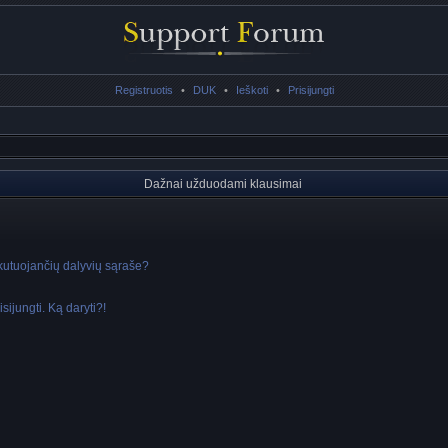
Registruotis
•
DUK
•
Ieškoti
•
Prisijungti
Dažnai užduodami klausimai
skutuojančių dalyvių sąraše?
sijungti. Ką daryti?!