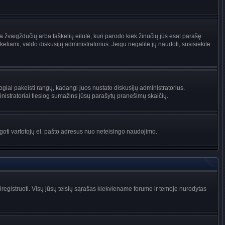
na žvaigždučių arba taškelių eilutė, kuri parodo kiek žinučių jūs esat parašę
keliami, valdo diskusijų administratorius. Jeigu negalite jų naudoti, susisiekite
ogiai pakeisti rangų, kadangi juos nustato diskusijų administratorius.
istratoriai tiesiog sumažins jūsų parašytų pranešimų skaičių.
augoti vartotojų el. pašto adresus nuo neteisingo naudojimo.
egistruoti. Visų jūsų teisių sąrašas kiekviename forume ir temoje nurodytas