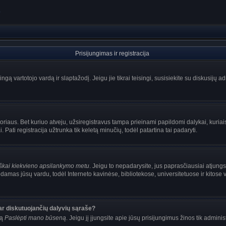
?
Prisijungimas ir registracija
singą vartotojo vardą ir slaptažodį. Jeigu jie tikrai teisingi, susisiekite su diskusijų 
oriaus. Bet kuriuo atveju, užsiregistravus tampa prieinami papildomi dalykai, kuriais
Pati registracija užtrunka tik keletą minučių, todėl patartina tai padaryti.
iškai kiekvieno apsilankymo metu
. Jeigu to nepadarysite, jus paprasčiausiai atjung
damas jūsų vardu, todėl Interneto kavinėse, bibliotekose, universitetuose ir kitose
ar diskutuojančių dalyvių sąraše?
mą
Paslėpti mano būseną
. Jeigu jį įjungsite apie jūsų prisijungimus žinos tik adminis