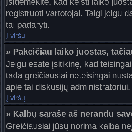
Įsidėmėkite, kad keisti laiko juosta
registruoti vartotojai. Taigi jeigu
tai padaryti.
Į viršų
» Pakeičiau laiko juostas, tačia
Jeigu esate įsitikinę, kad teisingai
tada greičiausiai neteisingai nust
apie tai diskusijų administratoriui.
Į viršų
» Kalbų sąraše aš nerandu sav
Greičiausiai jūsų norima kalba ne