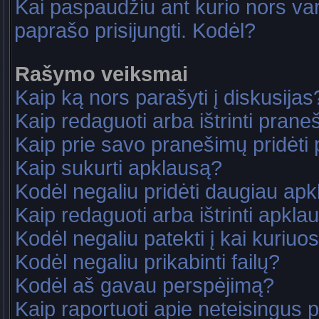
Kai paspaudžiu ant kurio nors va
paprašo prisijungti. Kodėl?
Rašymo veiksmai
Kaip ką nors parašyti į diskusijas
Kaip redaguoti arba ištrinti pran
Kaip prie savo pranešimų pridėti
Kaip sukurti apklausą?
Kodėl negaliu pridėti daugiau ap
Kaip redaguoti arba ištrinti apkla
Kodėl negaliu patekti į kai kuriu
Kodėl negaliu prikabinti failų?
Kodėl aš gavau perspėjimą?
Kaip raportuoti apie neteisingus