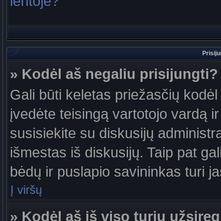
lentoje?
Prisij
» Kodėl aš negaliu prisijungti?
Gali būti keletas priežasčių kodėl t
įvedėte teisingą vartotojo vardą ir 
susisiekite su diskusijų administr
išmestas iš diskusijų. Taip pat gal
bėdų ir puslapio savininkas turi jas
Į viršų
» Kodėl aš iš viso turiu užsireg