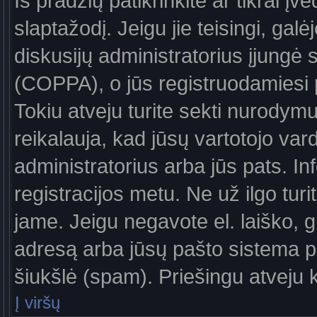
Iš pradžių patikrinkite ar tikrai įv
slaptažodį. Jeigu jie teisingi, galė
diskusijų administratorius įjungė
(COPPA), o jūs registruodamiesi 
Tokiu atveju turite sekti nurodymu
reikalauja, kad jūsų vartotojo var
administratorius arba jūs pats. In
registracijos metu. Ne už ilgo turi
jame. Jeigu negavote el. laiško, g
adresą arba jūsų pašto sistema pa
šiukšlė (spam). Priešingu atveju kr
Į viršų