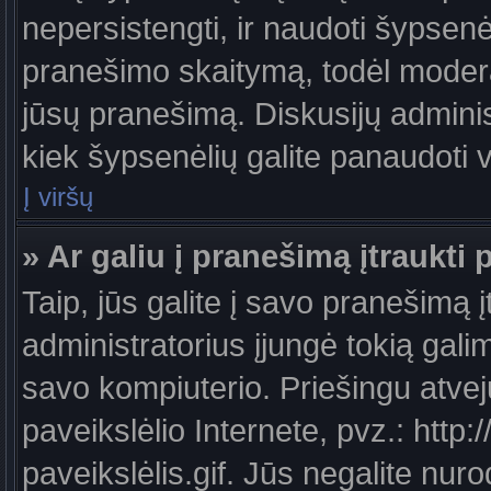
nepersistengti, ir naudoti šypsen
pranešimo skaitymą, todėl moderat
jūsų pranešimą. Diskusijų administ
kiek šypsenėlių galite panaudoti
Į viršų
» Ar galiu į pranešimą įtraukti 
Taip, jūs galite į savo pranešimą į
administratorius įjungė tokią galimy
savo kompiuterio. Priešingu atveju
paveikslėlio Internete, pvz.: ht
paveikslėlis.gif. Jūs negalite nuro