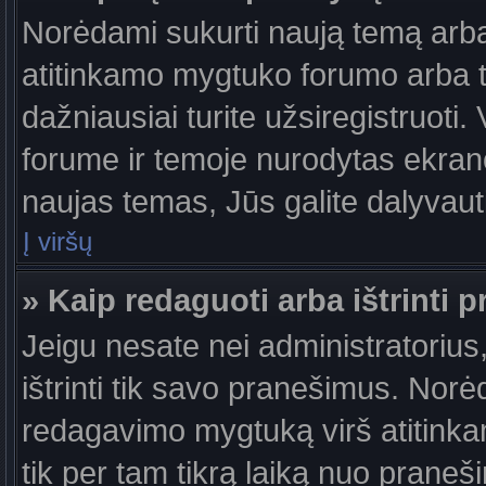
Norėdami sukurti naują temą arb
atitinkamo mygtuko forumo arba 
dažniausiai turite užsiregistruoti
forume ir temoje nurodytas ekrano
naujas temas, Jūs galite dalyvauti
Į viršų
» Kaip redaguoti arba ištrinti 
Jeigu nesate nei administratorius,
ištrinti tik savo pranešimus. No
redagavimo mygtuką virš atitinkam
tik per tam tikrą laiką nuo prane