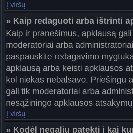
Į viršų
» Kaip redaguoti arba ištrinti 
Kaip ir pranešimus, apklausą gali 
moderatoriai arba administratori
paspauskite redagavimo mygtuką š
apklausą arba keisti apklausos at
kol niekas nebalsavo. Priešingu at
gali tik moderatoriai arba adminis
nesąžiningo apklausos atsakymų v
Į viršų
» Kodėl negaliu patekti į kai 