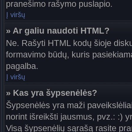
pranešimo rašymo puslapio.
Į viršų
» Ar galiu naudoti HTML?
Ne. Rašyti HTML kodų šioje diskus
formavimo būdų, kuris pasiekiam
pagalba.
Į viršų
» Kas yra šypsenėlės?
Šypsenėlės yra maži paveikslėlia
norint išreikšti jausmus, pvz.: :) y
Visą šypsenėlių sąrašą rasite pr