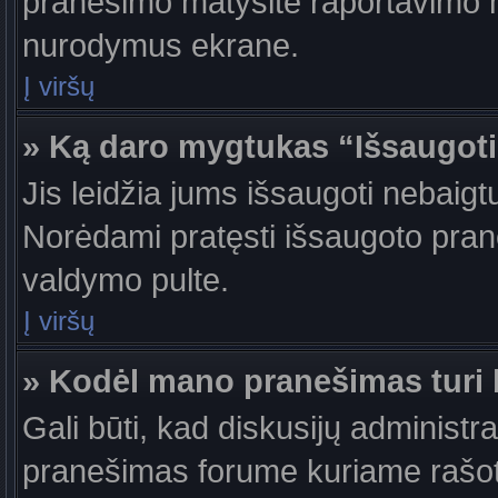
pranešimo matysite raportavimo m
nurodymus ekrane.
Į viršų
» Ką daro mygtukas “Išsaugot
Jis leidžia jums išsaugoti nebaigt
Norėdami pratęsti išsaugoto pran
valdymo pulte.
Į viršų
» Kodėl mano pranešimas turi b
Gali būti, kad diskusijų administr
pranešimas forume kuriame rašote tu