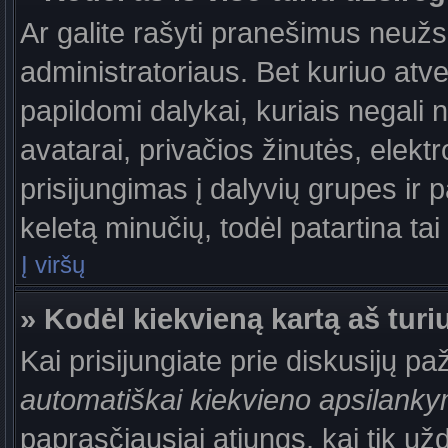
Ar galite rašyti pranešimus neužs
administratoriaus. Bet kuriuo atv
papildomi dalykai, kuriais negali 
avatarai, privačios žinutės, elek
prisijungimas į dalyvių grupes ir p
keletą minučių, todėl patartina tai
Į viršų
» Kodėl kiekvieną kartą aš turiu
Kai prisijungiate prie diskusijų p
automatiškai kiekvieno apsilank
paprasčiausiai atjungs, kai tik už