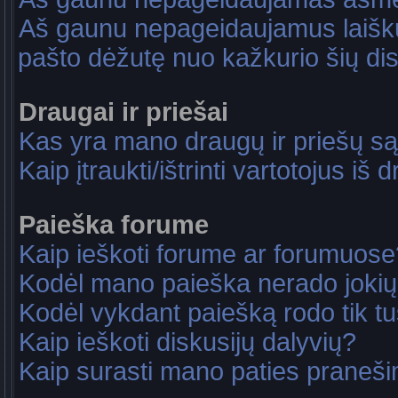
Aš gaunu nepageidaujamus laiškus
pašto dėžutę nuo kažkurio šių dis
Draugai ir priešai
Kas yra mano draugų ir priešų są
Kaip įtraukti/ištrinti vartotojus i
Paieška forume
Kaip ieškoti forume ar forumuose
Kodėl mano paieška nerado jokių
Kodėl vykdant paiešką rodo tik tu
Kaip ieškoti diskusijų dalyvių?
Kaip surasti mano paties praneš