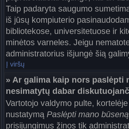
Taip padaryta saugumo sumetimais
iš jūsų kompiuterio pasinaudodam
bibliotekose, universitetuose ir k
minėtos varneles. Jeigu nematote
administratorius išjungė šią gali
Į viršų
» Ar galima kaip nors paslėpti 
nesimatytų dabar diskutuojanč
Vartotojo valdymo pulte, kortelėje
nustatymą
Paslėpti mano būseną
prisijungimus žinos tik administrat