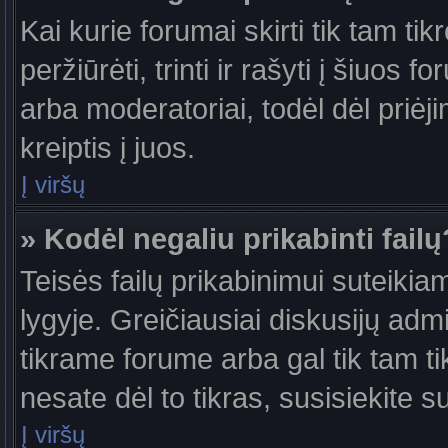
Kai kurie forumai skirti tik tam ti
peržiūrėti, trinti ir rašyti į šiuo
arba moderatoriai, todėl dėl priėj
kreiptis į juos.
Į viršų
» Kodėl negaliu prikabinti failų
Teisės failų prikabinimui suteiki
lygyje. Greičiausiai diskusijų admi
tikrame forume arba gal tik tam ti
nesate dėl to tikras, susisiekite s
Į viršų