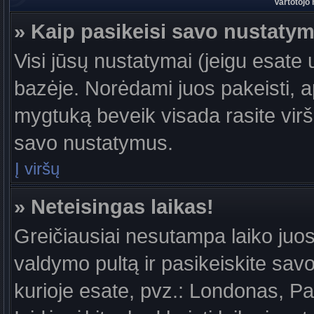
Vartotojo
» Kaip pasikeisi savo nustaty
Visi jūsų nustatymai (jeigu esat
bazėje. Norėdami juos pakeisti, a
mygtuką beveik visada rasite viršu
savo nustatymus.
Į viršų
» Neteisingas laikas!
Greičiausiai nesutampa laiko juost
valdymo pultą ir pasikeiskite savo l
kurioje esate, pvz.: Londonas, Par