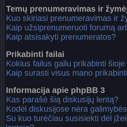
Temų prenumeravimas ir žymė
Kuo skiriasi prenumeravimas ir 
Kaip užsiprenumeruoti forumą a
Kaip atsisakyti prenumeratos?
Prikabinti failai
Kokius failus galiu prikabinti šioje
Kaip surasti visus mano prikabint
Informacija apie phpBB 3
Kas parašė šią diskusijų lentą?
Kodėl diskusijose nėra galimybė
Su kuo turėčiau susisiekti dėl įže