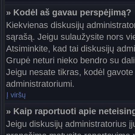
» Kodėl aš gavau perspėjimą?
Kiekvienas diskusijų administrator
sąrašą. Jeigu sulaužysite nors vie
Atsiminkite, kad tai diskusijų ad
Grupė neturi nieko bendro su dal
Jeigu nesate tikras, kodėl gavote 
administratoriumi.
Į viršų
» Kaip raportuoti apie neteis
Jeigu diskusijų administratorius į