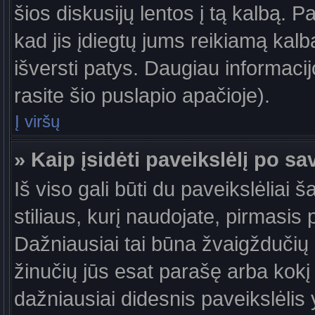
šios diskusijų lentos į tą kalbą. P
kad jis įdiegtų jums reikiamą kalb
išversti patys. Daugiau informaci
rasite šio puslapio apačioje).
Į viršų
» Kaip įsidėti paveikslėlį po s
Iš viso gali būti du paveikslėliai 
stiliaus, kurį naudojate, pirmasis 
Dažniausiai tai būna žvaigždučių a
žinučių jūs esat parašę arba kokį 
dažniausiai didesnis paveikslėlis 