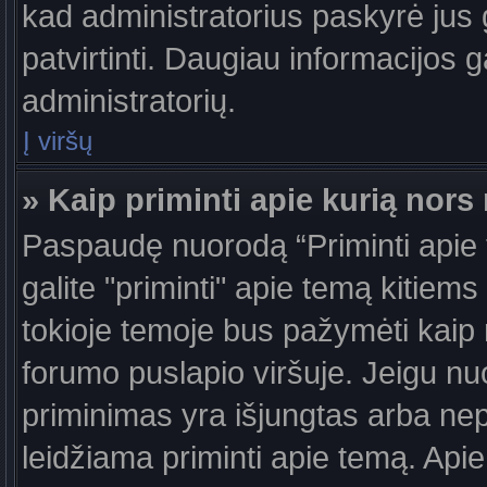
kad administratorius paskyrė jus g
patvirtinti. Daugiau informacijos g
administratorių.
Į viršų
» Kaip priminti apie kurią nor
Paspaudę nuorodą “Priminti apie
galite "priminti" apie temą kitiem
tokioje temoje bus pažymėti kaip 
forumo puslapio viršuje. Jeigu nu
priminimas yra išjungtas arba nep
leidžiama priminti apie temą. Apie 