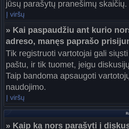
jūsų parašytų pranešimų skaičių.
Į viršų
» Kai paspaudžiu ant kurio nor
adreso, manęs paprašo prisiju
Tik registruoti vartotojai gali sių
paštu, ir tik tuomet, jeigu diskusi
Taip bandoma apsaugoti vartotojų
naudojimo.
Į viršų
R
» Kaip ką nors parašyti į disku