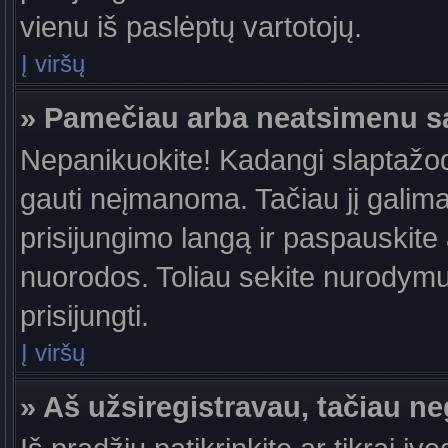
vienu iš paslėptų vartotojų.
Į viršų
» Pamečiau arba neatsimenu s
Nepanikuokite! Kadangi slaptažo
gauti neįmanoma. Tačiau jį galima 
prisijungimo langą ir paspauskite
nuorodos. Toliau sekite nurodymus
prisijungti.
Į viršų
» Aš užsiregistravau, tačiau neg