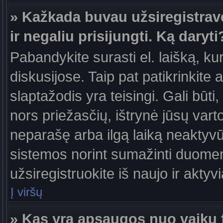
» Kažkada buvau užsiregistravęs
ir negaliu prisijungti. Ką daryti
Pabandykite surasti el. laišką, ku
diskusijose. Taip pat patikrinkite a
slaptažodis yra teisingi. Gali būti
nors priežasčių, ištrynė jūsų var
neparašę arba ilgą laiką neaktyvūs
sistemos norint sumažinti duomen
užsiregistruokite iš naujo ir aktyv
Į viršų
» Kas yra apsaugos nuo vaikų