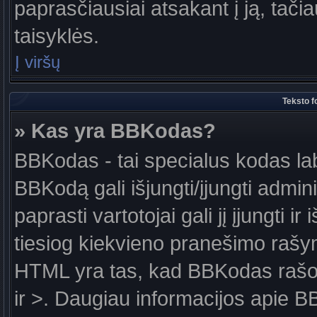
paprasčiausiai atsakant į ją, tačiau
taisyklės.
Į viršų
Teksto f
» Kas yra BBKodas?
BBKodas - tai specialus kodas la
BBKodą gali išjungti/įjungti admin
paprasti vartotojai gali jį įjungti 
tiesiog kiekvieno pranešimo raš
HTML yra tas, kad BBKodas rašoma
ir >. Daugiau informacijos apie B