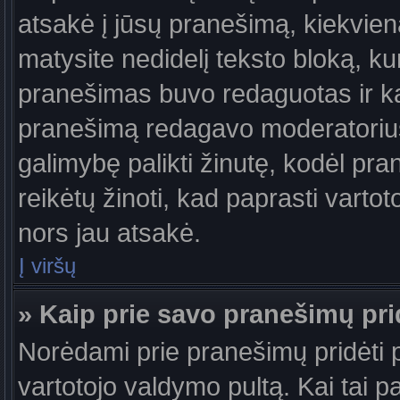
atsakė į jūsų pranešimą, kiekvie
matysite nedidelį teksto bloką, k
pranešimas buvo redaguotas ir k
pranešimą redagavo moderatorius a
galimybę palikti žinutę, kodėl pr
reikėtų žinoti, kad paprasti vartotoj
nors jau atsakė.
Į viršų
» Kaip prie savo pranešimų pri
Norėdami prie pranešimų pridėti pa
vartotojo valdymo pultą. Kai tai 