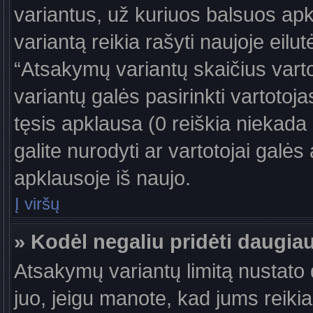
variantus, už kuriuos balsuos ap
variantą reikia rašyti naujoje eil
“Atsakymų variantų skaičius vartot
variantų galės pasirinkti vartotoj
tęsis apklausa (0 reiškia niekada 
galite nurodyti ar vartotojai galės
apklausoje iš naujo.
Į viršų
» Kodėl negaliu pridėti daugi
Atsakymų variantų limitą nustato d
juo, jeigu manote, kad jums reiki