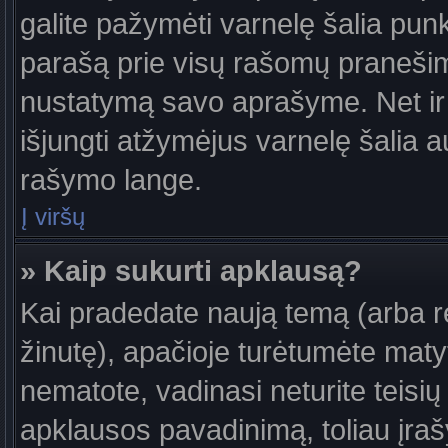
galite pažymėti varnelę šalia pun
parašą prie visų rašomų pranešimų
nustatymą savo aprašyme. Net ir 
išjungti atžymėjus varnelę šalia
rašymo lange.
Į viršų
» Kaip sukurti apklausą?
Kai pradedate naują temą (arba 
žinutę), apačioje turėtumėte maty
nematote, vadinasi neturite teisių 
apklausos pavadinimą, toliau įra