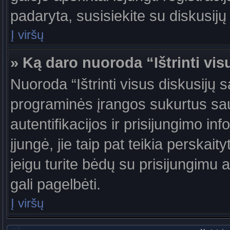
padaryta, susisiekite su diskusijų
Į viršų
» Ką daro nuoroda “Ištrinti vis
Nuoroda “Ištrinti visus diskusijų 
programinės įrangos sukurtus sa
autentifikacijos ir prisijungimo in
įjungė, jie taip pat teikia perskai
jeigu turite bėdų su prisijungimu 
gali pagelbėti.
Į viršų