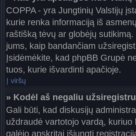
COPPA - yra Jungtinių Valstijų įst
kurie renka informaciją iš asmenų 
raštišką tėvų ar globėjų sutikimą. J
jums, kaip bandančiam užsiregistru
Įsidėmėkite, kad phpBB Grupė nete
tuos, kurie išvardinti apačioje.
Į viršų
» Kodėl aš negaliu užsiregistru
Gali būti, kad diskusijų administ
uždraudė vartotojo vardą, kuriuo b
galėjo apskritai išjungti registraci