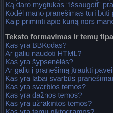
Ką daro mygtukas “Išsaugoti” p
Kodėl mano pranešimas turi būti p
Kaip priminti apie kurią nors ma
Teksto formavimas ir temų tipa
Kas yra BBKodas?
Ar galiu naudoti HTML?
Kas yra šypsenėlės?
Ar galiu į pranešimą įtraukti pavei
Kas yra labai svarbūs pranešima
Kas yra svarbios temos?
Kas yra dažnos temos?
Kas yra užrakintos temos?
Kas yra temų piktogramos?