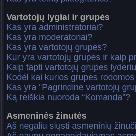
Vartotojų lygiai ir grupės
Kas yra administratoriai?
Kas yra moderatoriai?
Kas yra vartotojų grupės?
Kur yra vartotojų grupės ir kaip pri
Kaip tapti vartotojų grupės lyderi
Kodėl kai kurios grupės rodomos 
Kas yra “Pagrindinė vartotojų gr
Ką reiškia nuoroda “Komanda”?
Asmeninės žinutės
Aš negaliu siųsti asmeninių žinuč
Aš gaunu nepageidaujamas asme