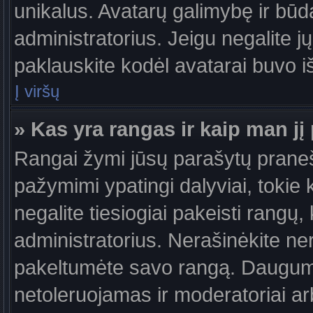
unikalus. Avatarų galimybę ir būdą,
administratorius. Jeigu negalite jų
paklauskite kodėl avatarai buvo iš
Į viršų
» Kas yra rangas ir kaip man jį 
Rangai žymi jūsų parašytų praneši
pažymimi ypatingi dalyviai, tokie 
negalite tiesiogiai pakeisti rangų,
administratorius. Nerašinėkite ne
pakeltumėte savo rangą. Daugumoj
netoleruojamas ir moderatoriai ar