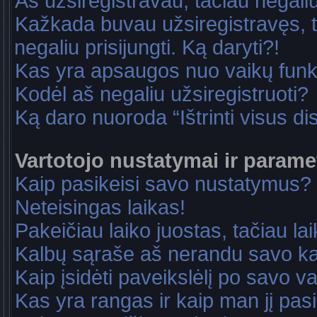
Aš užsiregistravau, tačiau negaliu 
Kažkada buvau užsiregistravęs, ta
negaliu prisijungti. Ką daryti?!
Kas yra apsaugos nuo vaikų fun
Kodėl aš negaliu užsiregistruoti?
Ką daro nuoroda “Ištrinti visus di
Vartotojo nustatymai ir parame
Kaip pasikeisi savo nustatymus?
Neteisingas laikas!
Pakeičiau laiko juostas, tačiau lai
Kalbų sąraše aš nerandu savo ka
Kaip įsidėti paveikslėlį po savo v
Kas yra rangas ir kaip man jį pasi