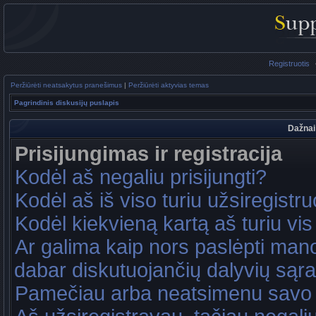
Registruotis
Peržiūrėti neatsakytus pranešimus
|
Peržiūrėti aktyvias temas
Pagrindinis diskusijų puslapis
Dažnai
Prisijungimas ir registracija
Kodėl aš negaliu prisijungti?
Kodėl aš iš viso turiu užsiregistru
Kodėl kiekvieną kartą aš turiu vis 
Ar galima kaip nors paslėpti mano
dabar diskutuojančių dalyvių sąr
Pamečiau arba neatsimenu savo 