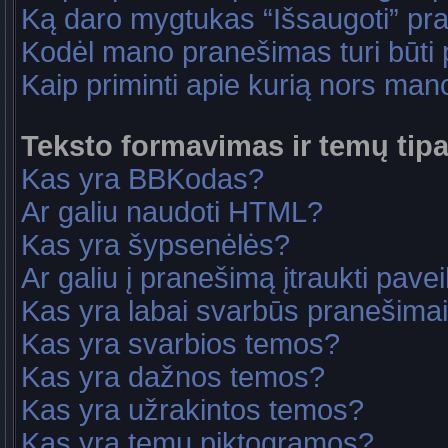
Ką daro mygtukas “Išsaugoti” p
Kodėl mano pranešimas turi būti p
Kaip priminti apie kurią nors ma
Teksto formavimas ir temų tipa
Kas yra BBKodas?
Ar galiu naudoti HTML?
Kas yra šypsenėlės?
Ar galiu į pranešimą įtraukti pavei
Kas yra labai svarbūs pranešima
Kas yra svarbios temos?
Kas yra dažnos temos?
Kas yra užrakintos temos?
Kas yra temų piktogramos?