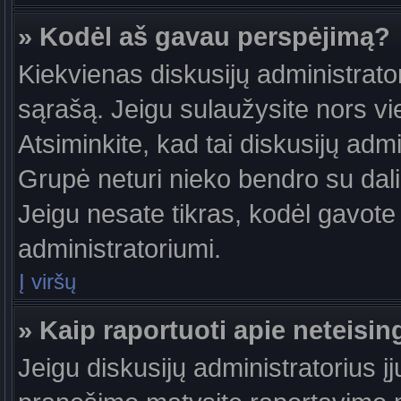
» Kodėl aš gavau perspėjimą?
Kiekvienas diskusijų administrator
sąrašą. Jeigu sulaužysite nors vie
Atsiminkite, kad tai diskusijų ad
Grupė neturi nieko bendro su dal
Jeigu nesate tikras, kodėl gavote 
administratoriumi.
Į viršų
» Kaip raportuoti apie neteis
Jeigu diskusijų administratorius į