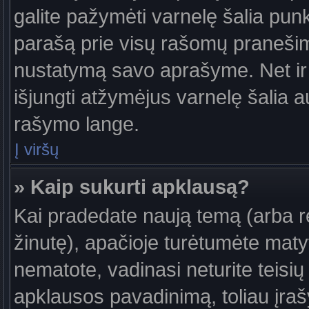
galite pažymėti varnelę šalia pun
parašą prie visų rašomų pranešimų
nustatymą savo aprašyme. Net ir 
išjungti atžymėjus varnelę šalia
rašymo lange.
Į viršų
» Kaip sukurti apklausą?
Kai pradedate naują temą (arba 
žinutę), apačioje turėtumėte maty
nematote, vadinasi neturite teisių 
apklausos pavadinimą, toliau įra