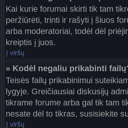
Kai kurie forumai skirti tik tam ti
peržiūrėti, trinti ir rašyti į šiuo
arba moderatoriai, todėl dėl priėj
kreiptis į juos.
Į viršų
» Kodėl negaliu prikabinti failų
Teisės failų prikabinimui suteiki
lygyje. Greičiausiai diskusijų admi
tikrame forume arba gal tik tam ti
nesate dėl to tikras, susisiekite s
Į viršų