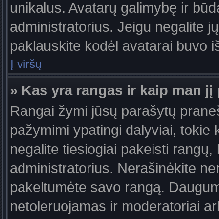
unikalus. Avatarų galimybę ir būdą,
administratorius. Jeigu negalite jų
paklauskite kodėl avatarai buvo iš
Į viršų
» Kas yra rangas ir kaip man jį 
Rangai žymi jūsų parašytų praneši
pažymimi ypatingi dalyviai, tokie 
negalite tiesiogiai pakeisti rangų,
administratorius. Nerašinėkite ne
pakeltumėte savo rangą. Daugumoj
netoleruojamas ir moderatoriai ar