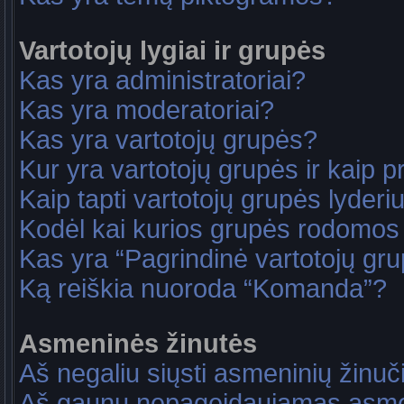
Vartotojų lygiai ir grupės
Kas yra administratoriai?
Kas yra moderatoriai?
Kas yra vartotojų grupės?
Kur yra vartotojų grupės ir kaip pri
Kaip tapti vartotojų grupės lyderi
Kodėl kai kurios grupės rodomos 
Kas yra “Pagrindinė vartotojų gr
Ką reiškia nuoroda “Komanda”?
Asmeninės žinutės
Aš negaliu siųsti asmeninių žinuč
Aš gaunu nepageidaujamas asme