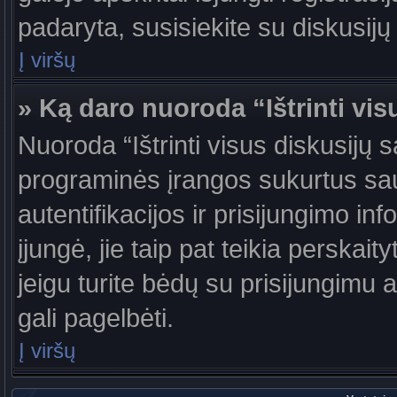
padaryta, susisiekite su diskusijų
Į viršų
» Ką daro nuoroda “Ištrinti vis
Nuoroda “Ištrinti visus diskusijų 
programinės įrangos sukurtus sa
autentifikacijos ir prisijungimo in
įjungė, jie taip pat teikia perskai
jeigu turite bėdų su prisijungimu 
gali pagelbėti.
Į viršų