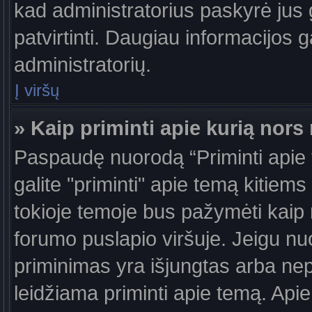
kad administratorius paskyrė jus g
patvirtinti. Daugiau informacijos g
administratorių.
Į viršų
» Kaip priminti apie kurią nor
Paspaudę nuorodą “Priminti apie
galite "priminti" apie temą kitiem
tokioje temoje bus pažymėti kaip 
forumo puslapio viršuje. Jeigu nu
priminimas yra išjungtas arba nep
leidžiama priminti apie temą. Apie 