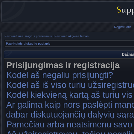
Registruotis
Peržiūrėti neatsakytus pranešimus
|
Peržiūrėti aktyvias temas
Pagrindinis diskusijų puslapis
Dažnai
Prisijungimas ir registracija
Kodėl aš negaliu prisijungti?
Kodėl aš iš viso turiu užsiregistru
Kodėl kiekvieną kartą aš turiu vis 
Ar galima kaip nors paslėpti mano
dabar diskutuojančių dalyvių sąr
Pamečiau arba neatsimenu savo 