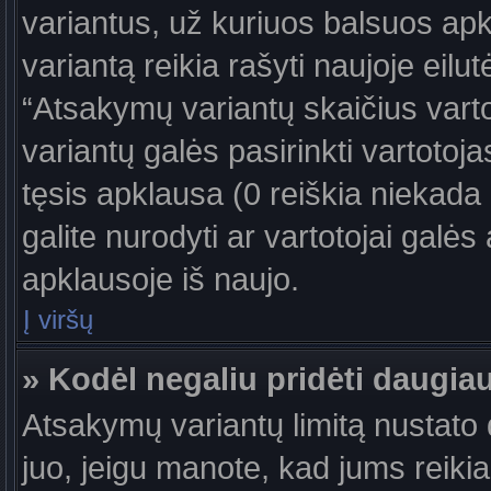
variantus, už kuriuos balsuos ap
variantą reikia rašyti naujoje eil
“Atsakymų variantų skaičius vartot
variantų galės pasirinkti vartotoj
tęsis apklausa (0 reiškia niekada 
galite nurodyti ar vartotojai galės
apklausoje iš naujo.
Į viršų
» Kodėl negaliu pridėti daugi
Atsakymų variantų limitą nustato d
juo, jeigu manote, kad jums reiki