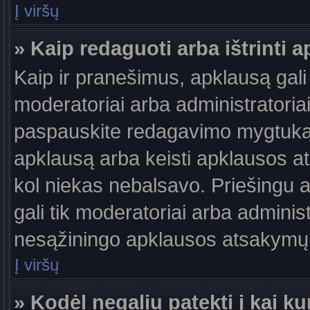
Į viršų
» Kaip redaguoti arba ištrinti 
Kaip ir pranešimus, apklausą gali 
moderatoriai arba administratori
paspauskite redagavimo mygtuką š
apklausą arba keisti apklausos at
kol niekas nebalsavo. Priešingu at
gali tik moderatoriai arba adminis
nesąžiningo apklausos atsakymų v
Į viršų
» Kodėl negaliu patekti į kai 