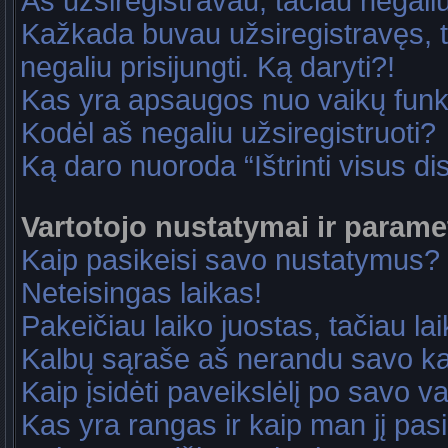
Aš užsiregistravau, tačiau negaliu 
Kažkada buvau užsiregistravęs, ta
negaliu prisijungti. Ką daryti?!
Kas yra apsaugos nuo vaikų fun
Kodėl aš negaliu užsiregistruoti?
Ką daro nuoroda “Ištrinti visus di
Vartotojo nustatymai ir parame
Kaip pasikeisi savo nustatymus?
Neteisingas laikas!
Pakeičiau laiko juostas, tačiau lai
Kalbų sąraše aš nerandu savo ka
Kaip įsidėti paveikslėlį po savo v
Kas yra rangas ir kaip man jį pasi