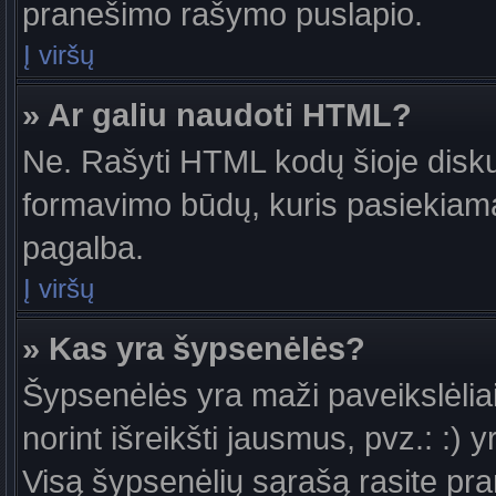
pranešimo rašymo puslapio.
Į viršų
» Ar galiu naudoti HTML?
Ne. Rašyti HTML kodų šioje diskus
formavimo būdų, kuris pasiekiam
pagalba.
Į viršų
» Kas yra šypsenėlės?
Šypsenėlės yra maži paveikslėlia
norint išreikšti jausmus, pvz.: :) y
Visą šypsenėlių sąrašą rasite pr