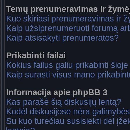
Temų prenumeravimas ir žymė
Kuo skiriasi prenumeravimas ir 
Kaip užsiprenumeruoti forumą a
Kaip atsisakyti prenumeratos?
Prikabinti failai
Kokius failus galiu prikabinti šioje
Kaip surasti visus mano prikabint
Informacija apie phpBB 3
Kas parašė šią diskusijų lentą?
Kodėl diskusijose nėra galimybė
Su kuo turėčiau susisiekti dėl įže