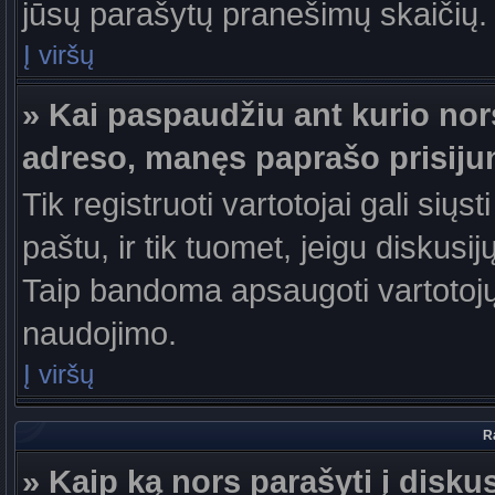
jūsų parašytų pranešimų skaičių.
Į viršų
» Kai paspaudžiu ant kurio nor
adreso, manęs paprašo prisiju
Tik registruoti vartotojai gali sių
paštu, ir tik tuomet, jeigu diskusi
Taip bandoma apsaugoti vartotojų
naudojimo.
Į viršų
R
» Kaip ką nors parašyti į disku