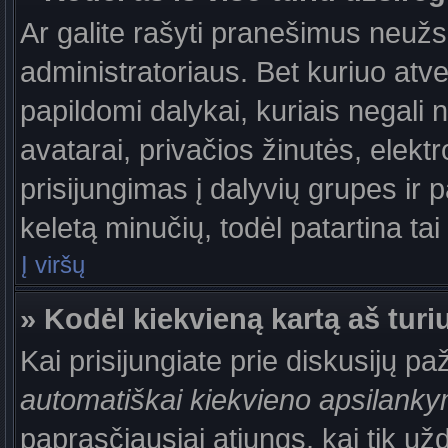
Ar galite rašyti pranešimus neužs
administratoriaus. Bet kuriuo atv
papildomi dalykai, kuriais negali 
avatarai, privačios žinutės, elek
prisijungimas į dalyvių grupes ir p
keletą minučių, todėl patartina tai
Į viršų
» Kodėl kiekvieną kartą aš turiu
Kai prisijungiate prie diskusijų p
automatiškai kiekvieno apsilank
paprasčiausiai atjungs, kai tik už