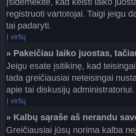
Įsidėmėkite, kad keisti laiko juosta
registruoti vartotojai. Taigi jeigu
tai padaryti.
Į viršų
» Pakeičiau laiko juostas, tačia
Jeigu esate įsitikinę, kad teisingai
tada greičiausiai neteisingai nust
apie tai diskusijų administratoriui.
Į viršų
» Kalbų sąraše aš nerandu sav
Greičiausiai jūsų norima kalba ne