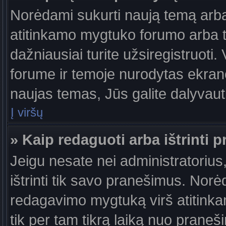
Norėdami sukurti naują temą arb
atitinkamo mygtuko forumo arba 
dažniausiai turite užsiregistruoti
forume ir temoje nurodytas ekrano
naujas temas, Jūs galite dalyvauti
Į viršų
» Kaip redaguoti arba ištrinti 
Jeigu nesate nei administratorius,
ištrinti tik savo pranešimus. No
redagavimo mygtuką virš atitinkam
tik per tam tikrą laiką nuo prane