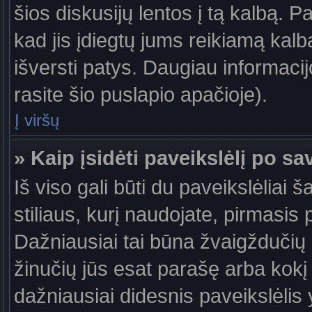
šios diskusijų lentos į tą kalbą. P
kad jis įdiegtų jums reikiamą kalb
išversti patys. Daugiau informaci
rasite šio puslapio apačioje).
Į viršų
» Kaip įsidėti paveikslėlį po s
Iš viso gali būti du paveikslėliai 
stiliaus, kurį naudojate, pirmasis 
Dažniausiai tai būna žvaigždučių a
žinučių jūs esat parašę arba kokį 
dažniausiai didesnis paveikslėlis 