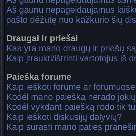
Aš gaunu nepageidaujamus laiškus
pašto dėžutę nuo kažkurio šių dis
Draugai ir priešai
Kas yra mano draugų ir priešų są
Kaip įtraukti/ištrinti vartotojus i
Paieška forume
Kaip ieškoti forume ar forumuose
Kodėl mano paieška nerado jokių
Kodėl vykdant paiešką rodo tik tu
Kaip ieškoti diskusijų dalyvių?
Kaip surasti mano paties praneš