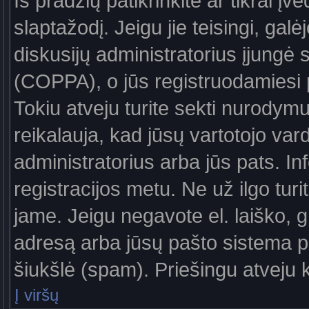
Iš pradžių patikrinkite ar tikrai įv
slaptažodį. Jeigu jie teisingi, galė
diskusijų administratorius įjungė
(COPPA), o jūs registruodamiesi 
Tokiu atveju turite sekti nurodymu
reikalauja, kad jūsų vartotojo var
administratorius arba jūs pats. In
registracijos metu. Ne už ilgo turi
jame. Jeigu negavote el. laiško, g
adresą arba jūsų pašto sistema pa
šiukšlė (spam). Priešingu atveju kr
Į viršų