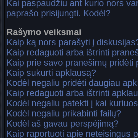
Kai paspaudžiu ant kurio nors va
paprašo prisijungti. Kodėl?
Rašymo veiksmai
Kaip ką nors parašyti į diskusijas
Kaip redaguoti arba ištrinti pran
Kaip prie savo pranešimų pridėti
Kaip sukurti apklausą?
Kodėl negaliu pridėti daugiau ap
Kaip redaguoti arba ištrinti apkla
Kodėl negaliu patekti į kai kuriu
Kodėl negaliu prikabinti failų?
Kodėl aš gavau perspėjimą?
Kaip raportuoti apie neteisingus