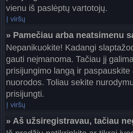
vienu iš paslėptų vartotojų.
Į viršų
» Pamečiau arba neatsimenu s
Nepanikuokite! Kadangi slaptažo
gauti neįmanoma. Tačiau jį galima 
prisijungimo langą ir paspauskite
nuorodos. Toliau sekite nurodymus
prisijungti.
Į viršų
» Aš užsiregistravau, tačiau neg