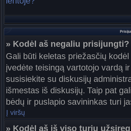
lentoje?
Prisij
» Kodėl aš negaliu prisijungti?
Gali būti keletas priežasčių kodėl t
įvedėte teisingą vartotojo vardą ir 
susisiekite su diskusijų administr
išmestas iš diskusijų. Taip pat gal
bėdų ir puslapio savininkas turi jas
Į viršų
» Kodėl aš iš viso turiu užsireg