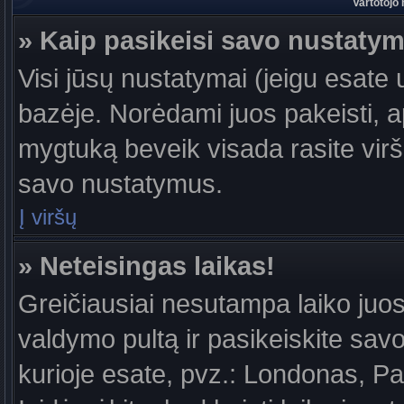
Vartotojo
» Kaip pasikeisi savo nustaty
Visi jūsų nustatymai (jeigu esat
bazėje. Norėdami juos pakeisti, a
mygtuką beveik visada rasite viršu
savo nustatymus.
Į viršų
» Neteisingas laikas!
Greičiausiai nesutampa laiko juost
valdymo pultą ir pasikeiskite savo l
kurioje esate, pvz.: Londonas, Par