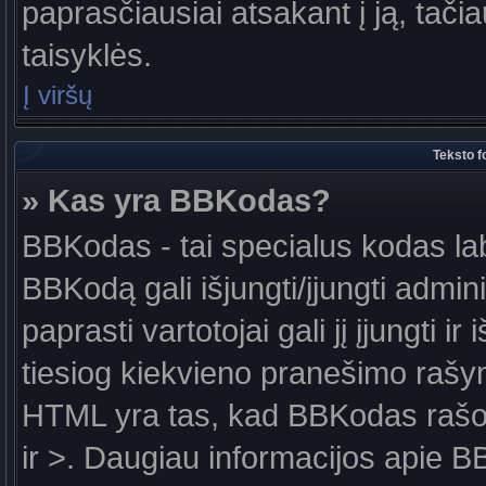
paprasčiausiai atsakant į ją, tačiau
taisyklės.
Į viršų
Teksto f
» Kas yra BBKodas?
BBKodas - tai specialus kodas la
BBKodą gali išjungti/įjungti admin
paprasti vartotojai gali jį įjungti 
tiesiog kiekvieno pranešimo raš
HTML yra tas, kad BBKodas rašoma
ir >. Daugiau informacijos apie B