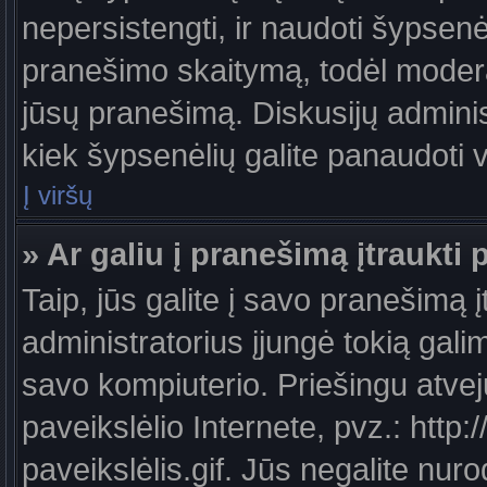
nepersistengti, ir naudoti šypsen
pranešimo skaitymą, todėl moderat
jūsų pranešimą. Diskusijų administ
kiek šypsenėlių galite panaudoti
Į viršų
» Ar galiu į pranešimą įtraukti 
Taip, jūs galite į savo pranešimą į
administratorius įjungė tokią galimy
savo kompiuterio. Priešingu atveju
paveikslėlio Internete, pvz.: ht
paveikslėlis.gif. Jūs negalite nuro