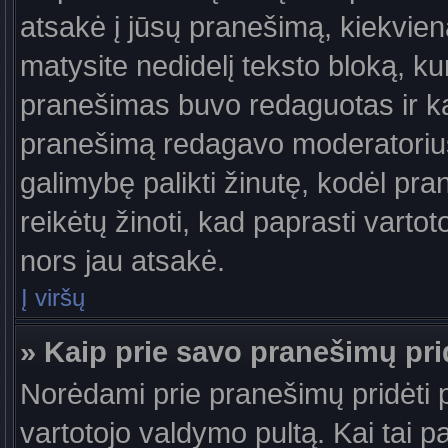
atsakė į jūsų pranešimą, kiekvie
matysite nedidelį teksto bloką, k
pranešimas buvo redaguotas ir k
pranešimą redagavo moderatorius a
galimybę palikti žinutę, kodėl pr
reikėtų žinoti, kad paprasti vartotoj
nors jau atsakė.
Į viršų
» Kaip prie savo pranešimų pri
Norėdami prie pranešimų pridėti pa
vartotojo valdymo pultą. Kai tai 