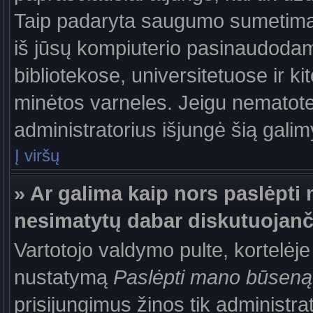
Taip padaryta saugumo sumetimais
iš jūsų kompiuterio pasinaudodam
bibliotekose, universitetuose ir k
minėtos varneles. Jeigu nematote
administratorius išjungė šią gali
Į viršų
» Ar galima kaip nors paslėpti 
nesimatytų dabar diskutuojanč
Vartotojo valdymo pulte, kortelėje
nustatymą
Paslėpti mano būseną
prisijungimus žinos tik administrat