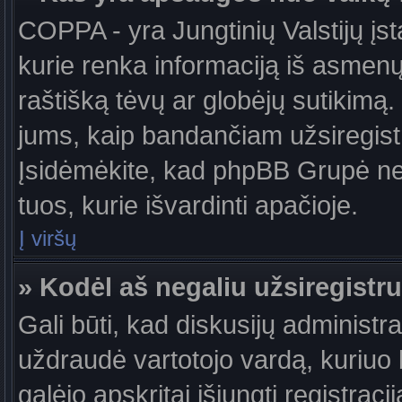
COPPA - yra Jungtinių Valstijų įst
kurie renka informaciją iš asmenų 
raštišką tėvų ar globėjų sutikimą. J
jums, kaip bandančiam užsiregistru
Įsidėmėkite, kad phpBB Grupė nete
tuos, kurie išvardinti apačioje.
Į viršų
» Kodėl aš negaliu užsiregistru
Gali būti, kad diskusijų administ
uždraudė vartotojo vardą, kuriuo b
galėjo apskritai išjungti registraci