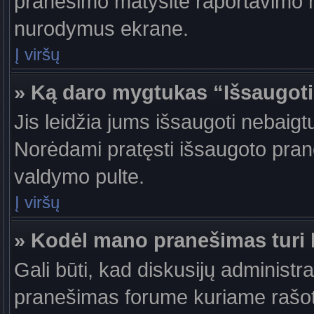
pranešimo matysite raportavimo m
nurodymus ekrane.
Į viršų
» Ką daro mygtukas “Išsaugot
Jis leidžia jums išsaugoti nebaigt
Norėdami pratęsti išsaugoto pran
valdymo pulte.
Į viršų
» Kodėl mano pranešimas turi b
Gali būti, kad diskusijų administr
pranešimas forume kuriame rašote tu