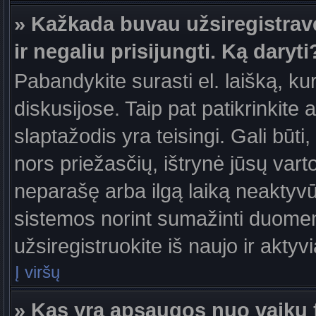
» Kažkada buvau užsiregistravęs
ir negaliu prisijungti. Ką daryti
Pabandykite surasti el. laišką, ku
diskusijose. Taip pat patikrinkite a
slaptažodis yra teisingi. Gali būti
nors priežasčių, ištrynė jūsų var
neparašę arba ilgą laiką neaktyvūs
sistemos norint sumažinti duomen
užsiregistruokite iš naujo ir aktyv
Į viršų
» Kas yra apsaugos nuo vaikų