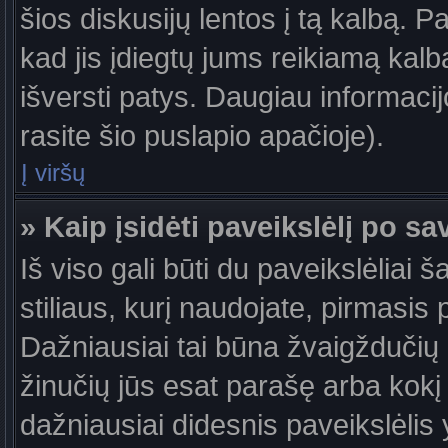
šios diskusijų lentos į tą kalbą. P
kad jis įdiegtų jums reikiamą kalb
išversti patys. Daugiau informaci
rasite šio puslapio apačioje).
Į viršų
» Kaip įsidėti paveikslėlį po s
Iš viso gali būti du paveikslėliai 
stiliaus, kurį naudojate, pirmasis 
Dažniausiai tai būna žvaigždučių a
žinučių jūs esat parašę arba kokį 
dažniausiai didesnis paveikslėlis 