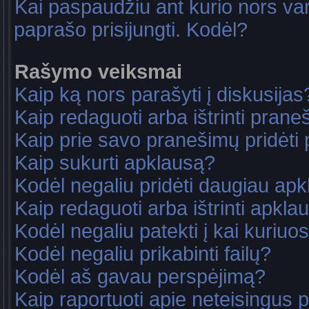
Kai paspaudžiu ant kurio nors va
paprašo prisijungti. Kodėl?
Rašymo veiksmai
Kaip ką nors parašyti į diskusijas
Kaip redaguoti arba ištrinti pran
Kaip prie savo pranešimų pridėti
Kaip sukurti apklausą?
Kodėl negaliu pridėti daugiau ap
Kaip redaguoti arba ištrinti apkla
Kodėl negaliu patekti į kai kuriu
Kodėl negaliu prikabinti failų?
Kodėl aš gavau perspėjimą?
Kaip raportuoti apie neteisingus