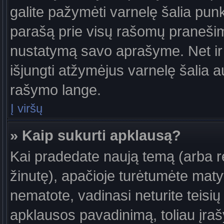
galite pažymėti varnelę šalia pun
parašą prie visų rašomų pranešimų
nustatymą savo aprašyme. Net ir 
išjungti atžymėjus varnelę šalia
rašymo lange.
Į viršų
» Kaip sukurti apklausą?
Kai pradedate naują temą (arba 
žinutę), apačioje turėtumėte maty
nematote, vadinasi neturite teisių 
apklausos pavadinimą, toliau įra