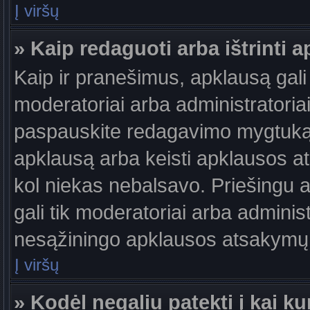
Į viršų
» Kaip redaguoti arba ištrinti 
Kaip ir pranešimus, apklausą gali 
moderatoriai arba administratori
paspauskite redagavimo mygtuką š
apklausą arba keisti apklausos at
kol niekas nebalsavo. Priešingu at
gali tik moderatoriai arba adminis
nesąžiningo apklausos atsakymų v
Į viršų
» Kodėl negaliu patekti į kai 