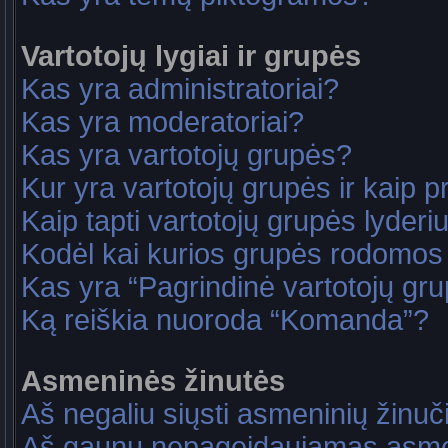
Vartotojų lygiai ir grupės
Kas yra administratoriai?
Kas yra moderatoriai?
Kas yra vartotojų grupės?
Kur yra vartotojų grupės ir kaip pri
Kaip tapti vartotojų grupės lyderi
Kodėl kai kurios grupės rodomos 
Kas yra “Pagrindinė vartotojų gr
Ką reiškia nuoroda “Komanda”?
Asmeninės žinutės
Aš negaliu siųsti asmeninių žinuč
Aš gaunu nepageidaujamas asme