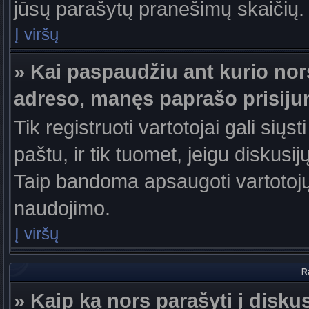
jūsų parašytų pranešimų skaičių.
Į viršų
» Kai paspaudžiu ant kurio nor
adreso, manęs paprašo prisiju
Tik registruoti vartotojai gali sių
paštu, ir tik tuomet, jeigu diskusi
Taip bandoma apsaugoti vartotojų
naudojimo.
Į viršų
R
» Kaip ką nors parašyti į disku