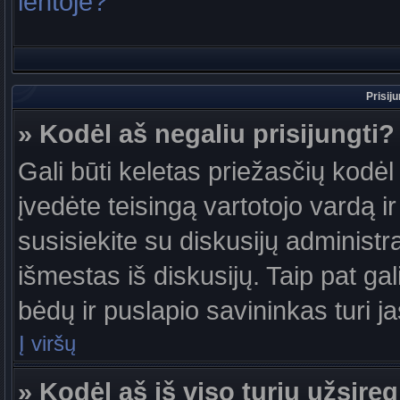
lentoje?
Prisij
» Kodėl aš negaliu prisijungti?
Gali būti keletas priežasčių kodėl t
įvedėte teisingą vartotojo vardą ir 
susisiekite su diskusijų administr
išmestas iš diskusijų. Taip pat gal
bėdų ir puslapio savininkas turi jas
Į viršų
» Kodėl aš iš viso turiu užsireg