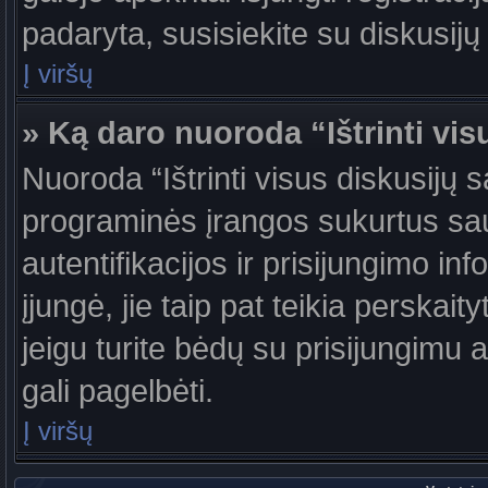
padaryta, susisiekite su diskusijų
Į viršų
» Ką daro nuoroda “Ištrinti vis
Nuoroda “Ištrinti visus diskusijų 
programinės įrangos sukurtus sa
autentifikacijos ir prisijungimo in
įjungė, jie taip pat teikia perskai
jeigu turite bėdų su prisijungimu 
gali pagelbėti.
Į viršų