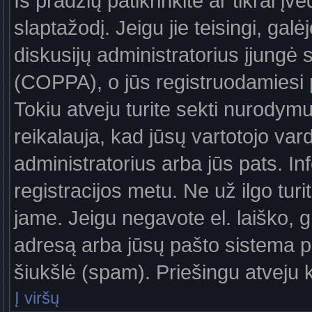
Iš pradžių patikrinkite ar tikrai įv
slaptažodį. Jeigu jie teisingi, galė
diskusijų administratorius įjungė
(COPPA), o jūs registruodamiesi 
Tokiu atveju turite sekti nurodymu
reikalauja, kad jūsų vartotojo var
administratorius arba jūs pats. In
registracijos metu. Ne už ilgo turi
jame. Jeigu negavote el. laiško, g
adresą arba jūsų pašto sistema pa
šiukšlė (spam). Priešingu atveju kr
Į viršų