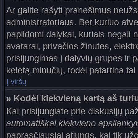
Ar galite rašyti pranešimus neužs
administratoriaus. Bet kuriuo atv
papildomi dalykai, kuriais negali 
avatarai, privačios žinutės, elek
prisijungimas į dalyvių grupes ir p
keletą minučių, todėl patartina tai
Į viršų
» Kodėl kiekvieną kartą aš turiu
Kai prisijungiate prie diskusijų p
automatiškai kiekvieno apsilank
paprasčiausiai atjungs, kai tik už