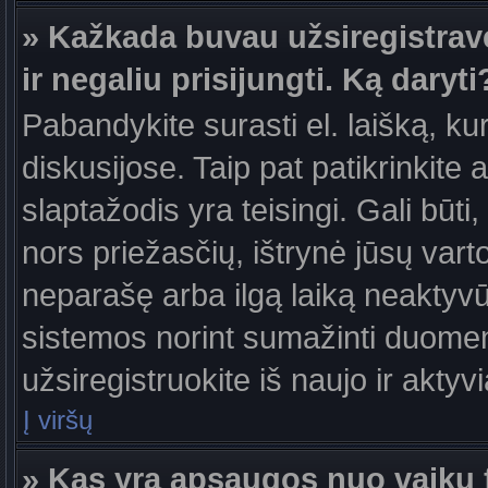
» Kažkada buvau užsiregistravęs
ir negaliu prisijungti. Ką daryti
Pabandykite surasti el. laišką, ku
diskusijose. Taip pat patikrinkite a
slaptažodis yra teisingi. Gali būti
nors priežasčių, ištrynė jūsų var
neparašę arba ilgą laiką neaktyvūs
sistemos norint sumažinti duomen
užsiregistruokite iš naujo ir aktyv
Į viršų
» Kas yra apsaugos nuo vaikų