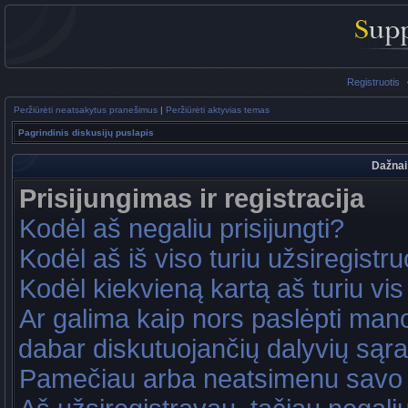
Registruotis
Peržiūrėti neatsakytus pranešimus
|
Peržiūrėti aktyvias temas
Pagrindinis diskusijų puslapis
Dažnai
Prisijungimas ir registracija
Kodėl aš negaliu prisijungti?
Kodėl aš iš viso turiu užsiregistru
Kodėl kiekvieną kartą aš turiu vis 
Ar galima kaip nors paslėpti mano
dabar diskutuojančių dalyvių sąr
Pamečiau arba neatsimenu savo 