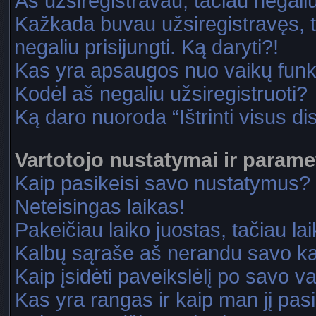
Aš užsiregistravau, tačiau negaliu 
Kažkada buvau užsiregistravęs, ta
negaliu prisijungti. Ką daryti?!
Kas yra apsaugos nuo vaikų fun
Kodėl aš negaliu užsiregistruoti?
Ką daro nuoroda “Ištrinti visus di
Vartotojo nustatymai ir parame
Kaip pasikeisi savo nustatymus?
Neteisingas laikas!
Pakeičiau laiko juostas, tačiau lai
Kalbų sąraše aš nerandu savo ka
Kaip įsidėti paveikslėlį po savo v
Kas yra rangas ir kaip man jį pasi