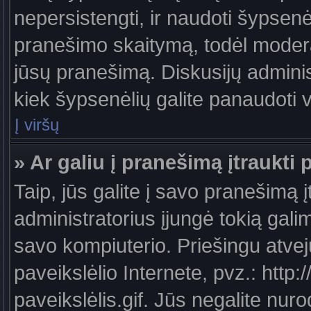
nepersistengti, ir naudoti šypsen
pranešimo skaitymą, todėl moderat
jūsų pranešimą. Diskusijų administ
kiek šypsenėlių galite panaudoti
Į viršų
» Ar galiu į pranešimą įtraukti 
Taip, jūs galite į savo pranešimą į
administratorius įjungė tokią galimy
savo kompiuterio. Priešingu atveju
paveikslėlio Internete, pvz.: ht
paveikslėlis.gif. Jūs negalite nuro