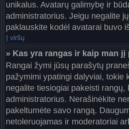
unikalus. Avatarų galimybę ir būdą,
administratorius. Jeigu negalite jų
paklauskite kodėl avatarai buvo iš
Į viršų
» Kas yra rangas ir kaip man jį 
Rangai žymi jūsų parašytų praneši
pažymimi ypatingi dalyviai, tokie 
negalite tiesiogiai pakeisti rangų,
administratorius. Nerašinėkite ne
pakeltumėte savo rangą. Daugumoj
netoleruojamas ir moderatoriai ar