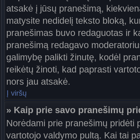
atsakė į jūsų pranešimą, kiekvie
matysite nedidelį teksto bloką, k
pranešimas buvo redaguotas ir k
pranešimą redagavo moderatorius a
galimybę palikti žinutę, kodėl pr
reikėtų žinoti, kad paprasti vartotoj
nors jau atsakė.
Į viršų
» Kaip prie savo pranešimų pri
Norėdami prie pranešimų pridėti pa
vartotojo valdymo pultą. Kai tai 