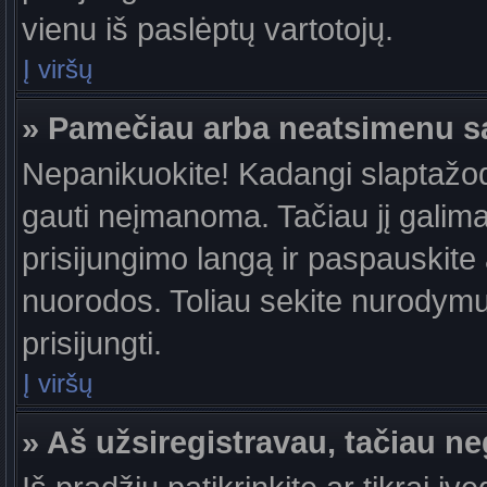
vienu iš paslėptų vartotojų.
Į viršų
» Pamečiau arba neatsimenu s
Nepanikuokite! Kadangi slaptažo
gauti neįmanoma. Tačiau jį galima 
prisijungimo langą ir paspauskite
nuorodos. Toliau sekite nurodymus
prisijungti.
Į viršų
» Aš užsiregistravau, tačiau neg