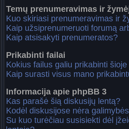
Temų prenumeravimas ir žymė
Kuo skiriasi prenumeravimas ir 
Kaip užsiprenumeruoti forumą a
Kaip atsisakyti prenumeratos?
Prikabinti failai
Kokius failus galiu prikabinti šioje
Kaip surasti visus mano prikabint
Informacija apie phpBB 3
Kas parašė šią diskusijų lentą?
Kodėl diskusijose nėra galimybė
Su kuo turėčiau susisiekti dėl įže