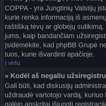
COPPA - yra Jungtinių Valstijų įst
kurie renka informaciją iš asmenų 
raštišką tėvų ar globėjų sutikimą. J
jums, kaip bandančiam užsiregistru
Įsidėmėkite, kad phpBB Grupė nete
tuos, kurie išvardinti apačioje.
Į viršų
» Kodėl aš negaliu užsiregistru
Gali būti, kad diskusijų administ
uždraudė vartotojo vardą, kuriuo b
galėjo apskritai išjungti registraci