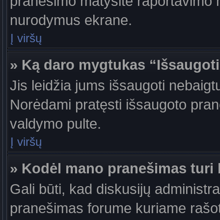
pranešimo matysite raportavimo m
nurodymus ekrane.
Į viršų
» Ką daro mygtukas “Išsaugot
Jis leidžia jums išsaugoti nebaigt
Norėdami pratęsti išsaugoto pran
valdymo pulte.
Į viršų
» Kodėl mano pranešimas turi b
Gali būti, kad diskusijų administr
pranešimas forume kuriame rašote tu