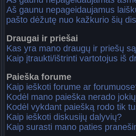
Aš gaunu nepageidaujamus laiškus
pašto dėžutę nuo kažkurio šių dis
Draugai ir priešai
Kas yra mano draugų ir priešų są
Kaip įtraukti/ištrinti vartotojus i
Paieška forume
Kaip ieškoti forume ar forumuose
Kodėl mano paieška nerado jokių
Kodėl vykdant paiešką rodo tik tu
Kaip ieškoti diskusijų dalyvių?
Kaip surasti mano paties praneš