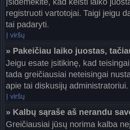
Įsidėmėkite, kad keisti laiko juosta
registruoti vartotojai. Taigi jeigu
tai padaryti.
Į viršų
» Pakeičiau laiko juostas, tačia
Jeigu esate įsitikinę, kad teisingai
tada greičiausiai neteisingai nust
apie tai diskusijų administratoriui.
Į viršų
» Kalbų sąraše aš nerandu sav
Greičiausiai jūsų norima kalba ne