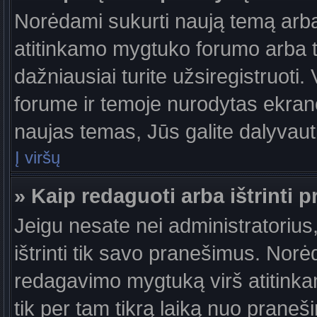
Norėdami sukurti naują temą arb
atitinkamo mygtuko forumo arba 
dažniausiai turite užsiregistruoti
forume ir temoje nurodytas ekrano
naujas temas, Jūs galite dalyvauti
Į viršų
» Kaip redaguoti arba ištrinti 
Jeigu nesate nei administratorius,
ištrinti tik savo pranešimus. No
redagavimo mygtuką virš atitinkam
tik per tam tikrą laiką nuo prane