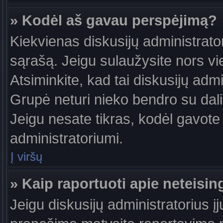
» Kodėl aš gavau perspėjimą?
Kiekvienas diskusijų administrator
sąrašą. Jeigu sulaužysite nors vie
Atsiminkite, kad tai diskusijų ad
Grupė neturi nieko bendro su dal
Jeigu nesate tikras, kodėl gavote 
administratoriumi.
Į viršų
» Kaip raportuoti apie neteis
Jeigu diskusijų administratorius į