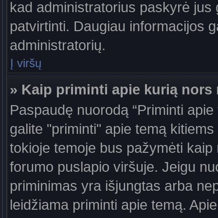
kad administratorius paskyrė jus g
patvirtinti. Daugiau informacijos g
administratorių.
Į viršų
» Kaip priminti apie kurią nor
Paspaudę nuorodą “Priminti apie
galite "priminti" apie temą kitiem
tokioje temoje bus pažymėti kaip 
forumo puslapio viršuje. Jeigu nu
priminimas yra išjungtas arba nep
leidžiama priminti apie temą. Apie 