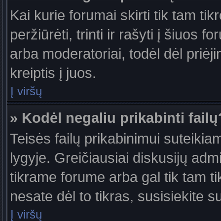
Kai kurie forumai skirti tik tam ti
peržiūrėti, trinti ir rašyti į šiuo
arba moderatoriai, todėl dėl priėj
kreiptis į juos.
Į viršų
» Kodėl negaliu prikabinti failų
Teisės failų prikabinimui suteiki
lygyje. Greičiausiai diskusijų admi
tikrame forume arba gal tik tam ti
nesate dėl to tikras, susisiekite s
Į viršų