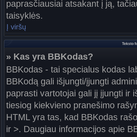
paprasčiausiai atsakant į ją, tačiau
taisyklės.
Į viršų
Teksto f
» Kas yra BBKodas?
BBKodas - tai specialus kodas la
BBKodą gali išjungti/įjungti admin
paprasti vartotojai gali jį įjungti 
tiesiog kiekvieno pranešimo raš
HTML yra tas, kad BBKodas rašoma
ir >. Daugiau informacijos apie B