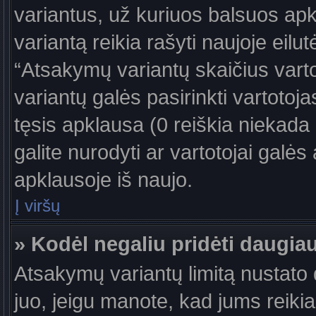
variantus, už kuriuos balsuos ap
variantą reikia rašyti naujoje eil
“Atsakymų variantų skaičius vartot
variantų galės pasirinkti vartotoj
tęsis apklausa (0 reiškia niekada 
galite nurodyti ar vartotojai galės
apklausoje iš naujo.
Į viršų
» Kodėl negaliu pridėti daugi
Atsakymų variantų limitą nustato d
juo, jeigu manote, kad jums reiki