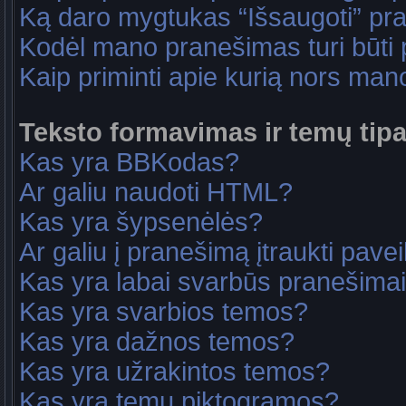
Ką daro mygtukas “Išsaugoti” p
Kodėl mano pranešimas turi būti p
Kaip priminti apie kurią nors ma
Teksto formavimas ir temų tipa
Kas yra BBKodas?
Ar galiu naudoti HTML?
Kas yra šypsenėlės?
Ar galiu į pranešimą įtraukti pavei
Kas yra labai svarbūs pranešima
Kas yra svarbios temos?
Kas yra dažnos temos?
Kas yra užrakintos temos?
Kas yra temų piktogramos?