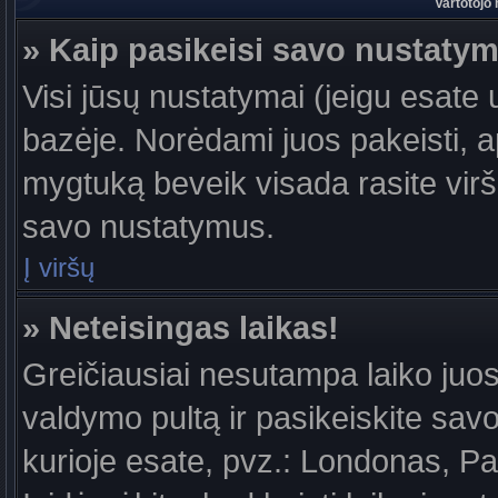
Vartotojo
» Kaip pasikeisi savo nustaty
Visi jūsų nustatymai (jeigu esat
bazėje. Norėdami juos pakeisti, a
mygtuką beveik visada rasite viršu
savo nustatymus.
Į viršų
» Neteisingas laikas!
Greičiausiai nesutampa laiko juost
valdymo pultą ir pasikeiskite savo l
kurioje esate, pvz.: Londonas, Par