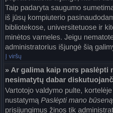
Taip padaryta saugumo sumetimais
iš jūsų kompiuterio pasinaudodam
bibliotekose, universitetuose ir k
minėtos varneles. Jeigu nematote
administratorius išjungė šią gali
Į viršų
» Ar galima kaip nors paslėpti 
nesimatytų dabar diskutuojanč
Vartotojo valdymo pulte, kortelėje
nustatymą
Paslėpti mano būseną
prisijungimus žinos tik administrat