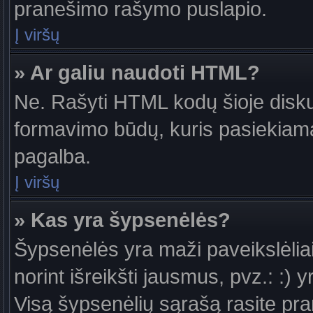
pranešimo rašymo puslapio.
Į viršų
» Ar galiu naudoti HTML?
Ne. Rašyti HTML kodų šioje diskus
formavimo būdų, kuris pasiekiam
pagalba.
Į viršų
» Kas yra šypsenėlės?
Šypsenėlės yra maži paveikslėlia
norint išreikšti jausmus, pvz.: :) y
Visą šypsenėlių sąrašą rasite pr