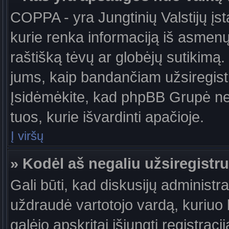
COPPA - yra Jungtinių Valstijų įst
kurie renka informaciją iš asmenų 
raštišką tėvų ar globėjų sutikimą. J
jums, kaip bandančiam užsiregistru
Įsidėmėkite, kad phpBB Grupė nete
tuos, kurie išvardinti apačioje.
Į viršų
» Kodėl aš negaliu užsiregistru
Gali būti, kad diskusijų administ
uždraudė vartotojo vardą, kuriuo b
galėjo apskritai išjungti registraci