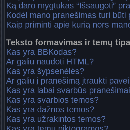
Ką daro mygtukas “Išsaugoti” p
Kodėl mano pranešimas turi būti p
Kaip priminti apie kurią nors ma
Teksto formavimas ir temų tipa
Kas yra BBKodas?
Ar galiu naudoti HTML?
Kas yra šypsenėlės?
Ar galiu į pranešimą įtraukti pavei
Kas yra labai svarbūs pranešima
Kas yra svarbios temos?
Kas yra dažnos temos?
Kas yra užrakintos temos?
Kas yra temų piktogramos?