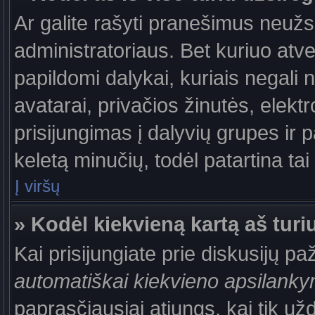
Ar galite rašyti pranešimus neužs
administratoriaus. Bet kuriuo atv
papildomi dalykai, kuriais negali 
avatarai, privačios žinutės, elek
prisijungimas į dalyvių grupes ir p
keletą minučių, todėl patartina tai
Į viršų
» Kodėl kiekvieną kartą aš turiu
Kai prisijungiate prie diskusijų p
automatiškai kiekvieno apsilank
paprasčiausiai atjungs, kai tik už