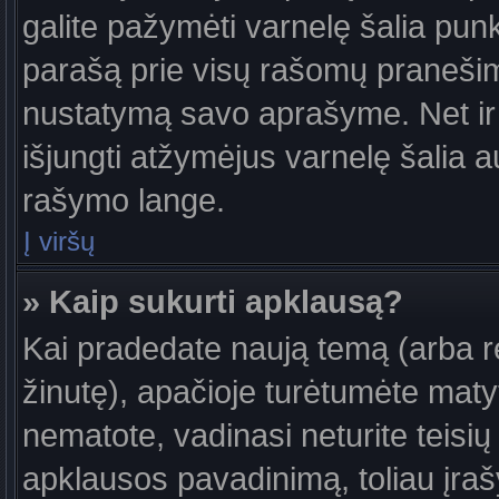
galite pažymėti varnelę šalia pun
parašą prie visų rašomų pranešimų
nustatymą savo aprašyme. Net ir 
išjungti atžymėjus varnelę šalia
rašymo lange.
Į viršų
» Kaip sukurti apklausą?
Kai pradedate naują temą (arba 
žinutę), apačioje turėtumėte maty
nematote, vadinasi neturite teisių 
apklausos pavadinimą, toliau įra