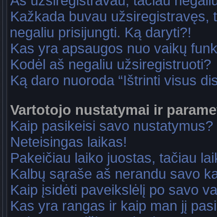
Aš užsiregistravau, tačiau negaliu 
Kažkada buvau užsiregistravęs, ta
negaliu prisijungti. Ką daryti?!
Kas yra apsaugos nuo vaikų fun
Kodėl aš negaliu užsiregistruoti?
Ką daro nuoroda “Ištrinti visus di
Vartotojo nustatymai ir parame
Kaip pasikeisi savo nustatymus?
Neteisingas laikas!
Pakeičiau laiko juostas, tačiau lai
Kalbų sąraše aš nerandu savo ka
Kaip įsidėti paveikslėlį po savo v
Kas yra rangas ir kaip man jį pasi