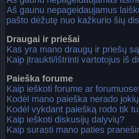
Aš gaunu nepageidaujamus laiškus
pašto dėžutę nuo kažkurio šių dis
Draugai ir priešai
Kas yra mano draugų ir priešų są
Kaip įtraukti/ištrinti vartotojus i
Paieška forume
Kaip ieškoti forume ar forumuose
Kodėl mano paieška nerado jokių
Kodėl vykdant paiešką rodo tik tu
Kaip ieškoti diskusijų dalyvių?
Kaip surasti mano paties praneš