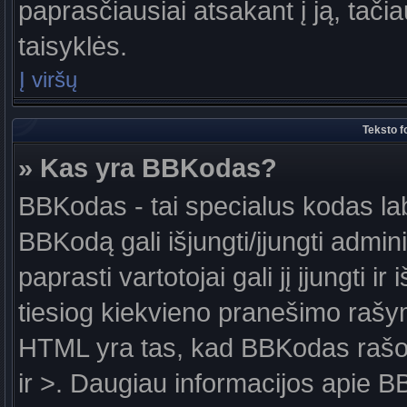
paprasčiausiai atsakant į ją, tačiau
taisyklės.
Į viršų
Teksto f
» Kas yra BBKodas?
BBKodas - tai specialus kodas la
BBKodą gali išjungti/įjungti admin
paprasti vartotojai gali jį įjungti 
tiesiog kiekvieno pranešimo raš
HTML yra tas, kad BBKodas rašoma
ir >. Daugiau informacijos apie B