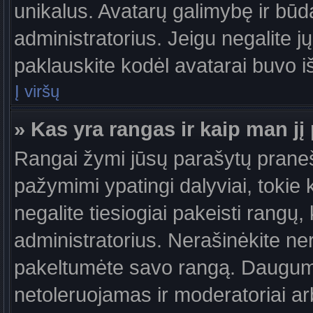
unikalus. Avatarų galimybę ir būdą,
administratorius. Jeigu negalite jų
paklauskite kodėl avatarai buvo iš
Į viršų
» Kas yra rangas ir kaip man jį 
Rangai žymi jūsų parašytų praneši
pažymimi ypatingi dalyviai, tokie 
negalite tiesiogiai pakeisti rangų,
administratorius. Nerašinėkite ne
pakeltumėte savo rangą. Daugumoj
netoleruojamas ir moderatoriai ar