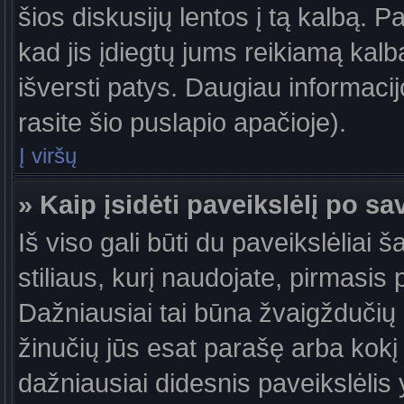
šios diskusijų lentos į tą kalbą. P
kad jis įdiegtų jums reikiamą kalb
išversti patys. Daugiau informaci
rasite šio puslapio apačioje).
Į viršų
» Kaip įsidėti paveikslėlį po s
Iš viso gali būti du paveikslėliai 
stiliaus, kurį naudojate, pirmasis 
Dažniausiai tai būna žvaigždučių a
žinučių jūs esat parašę arba kokį 
dažniausiai didesnis paveikslėlis 