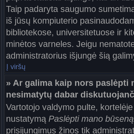
Taip padaryta saugumo sumetimais
iš jūsų kompiuterio pasinaudodam
bibliotekose, universitetuose ir k
minėtos varneles. Jeigu nematote
administratorius išjungė šią gali
Į viršų
» Ar galima kaip nors paslėpti 
nesimatytų dabar diskutuojanč
Vartotojo valdymo pulte, kortelėje
nustatymą
Paslėpti mano būseną
prisijungimus žinos tik administrat