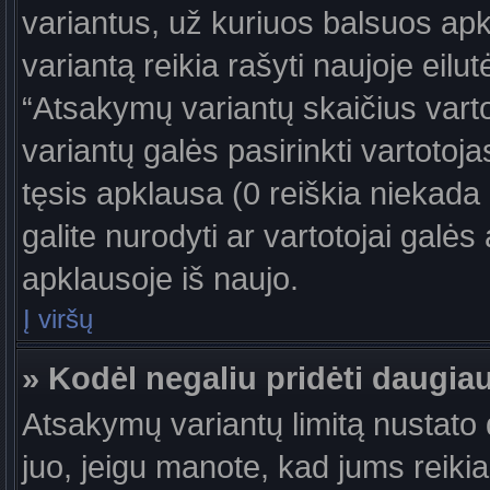
variantus, už kuriuos balsuos ap
variantą reikia rašyti naujoje eil
“Atsakymų variantų skaičius vartot
variantų galės pasirinkti vartotoj
tęsis apklausa (0 reiškia niekada 
galite nurodyti ar vartotojai galės
apklausoje iš naujo.
Į viršų
» Kodėl negaliu pridėti daugi
Atsakymų variantų limitą nustato d
juo, jeigu manote, kad jums reiki