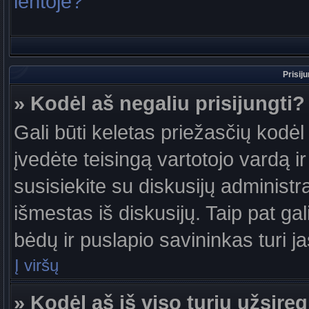
lentoje?
Prisij
» Kodėl aš negaliu prisijungti?
Gali būti keletas priežasčių kodėl t
įvedėte teisingą vartotojo vardą ir 
susisiekite su diskusijų administr
išmestas iš diskusijų. Taip pat gal
bėdų ir puslapio savininkas turi jas
Į viršų
» Kodėl aš iš viso turiu užsireg