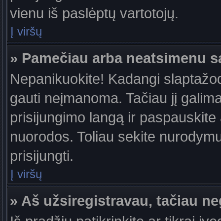
vienu iš paslėptų vartotojų.
Į viršų
» Pamečiau arba neatsimenu s
Nepanikuokite! Kadangi slaptažo
gauti neįmanoma. Tačiau jį galima 
prisijungimo langą ir paspauskite
nuorodos. Toliau sekite nurodymus
prisijungti.
Į viršų
» Aš užsiregistravau, tačiau neg