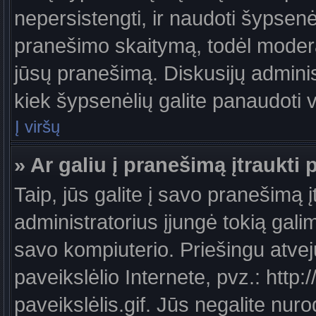
nepersistengti, ir naudoti šypsen
pranešimo skaitymą, todėl moderat
jūsų pranešimą. Diskusijų administ
kiek šypsenėlių galite panaudoti
Į viršų
» Ar galiu į pranešimą įtraukti 
Taip, jūs galite į savo pranešimą į
administratorius įjungė tokią galimy
savo kompiuterio. Priešingu atveju
paveikslėlio Internete, pvz.: ht
paveikslėlis.gif. Jūs negalite nuro