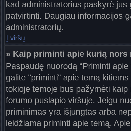
kad administratorius paskyrė jus g
patvirtinti. Daugiau informacijos g
administratorių.
Į viršų
» Kaip priminti apie kurią nor
Paspaudę nuorodą “Priminti apie
galite "priminti" apie temą kitiem
tokioje temoje bus pažymėti kaip 
forumo puslapio viršuje. Jeigu nu
priminimas yra išjungtas arba nep
leidžiama priminti apie temą. Apie 