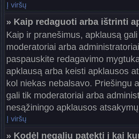
Į viršų
» Kaip redaguoti arba ištrinti 
Kaip ir pranešimus, apklausą gali 
moderatoriai arba administratori
paspauskite redagavimo mygtuką š
apklausą arba keisti apklausos at
kol niekas nebalsavo. Priešingu at
gali tik moderatoriai arba adminis
nesąžiningo apklausos atsakymų v
Į viršų
» Kodėl negaliu patekti į kai 