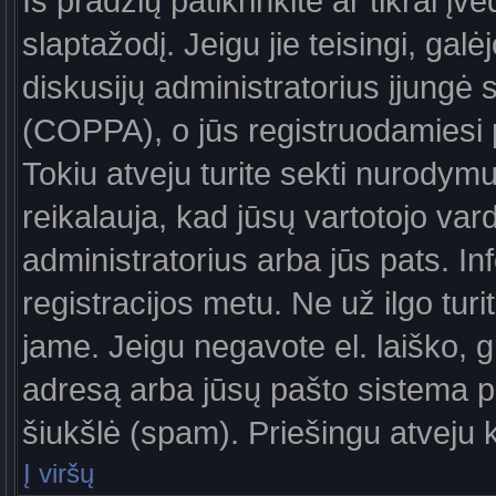
Iš pradžių patikrinkite ar tikrai įv
slaptažodį. Jeigu jie teisingi, galė
diskusijų administratorius įjungė
(COPPA), o jūs registruodamiesi 
Tokiu atveju turite sekti nurodymu
reikalauja, kad jūsų vartotojo var
administratorius arba jūs pats. In
registracijos metu. Ne už ilgo turi
jame. Jeigu negavote el. laiško, g
adresą arba jūsų pašto sistema pa
šiukšlė (spam). Priešingu atveju kr
Į viršų