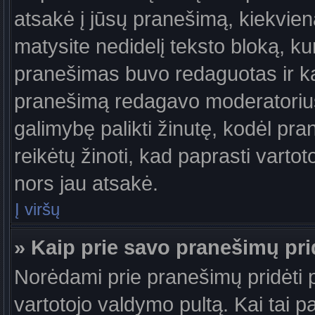
atsakė į jūsų pranešimą, kiekvie
matysite nedidelį teksto bloką, k
pranešimas buvo redaguotas ir k
pranešimą redagavo moderatorius a
galimybę palikti žinutę, kodėl pr
reikėtų žinoti, kad paprasti vartotoj
nors jau atsakė.
Į viršų
» Kaip prie savo pranešimų pri
Norėdami prie pranešimų pridėti pa
vartotojo valdymo pultą. Kai tai 