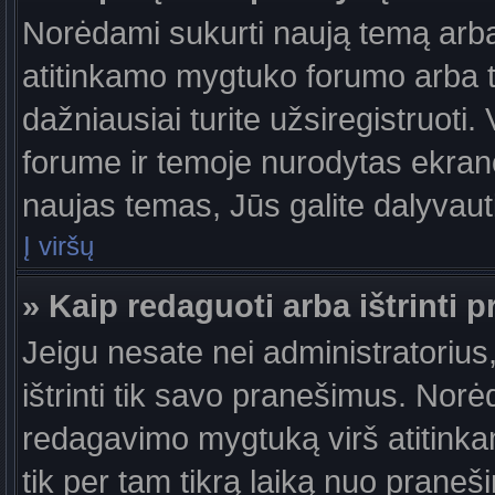
Norėdami sukurti naują temą arb
atitinkamo mygtuko forumo arba 
dažniausiai turite užsiregistruoti
forume ir temoje nurodytas ekrano
naujas temas, Jūs galite dalyvauti
Į viršų
» Kaip redaguoti arba ištrinti 
Jeigu nesate nei administratorius,
ištrinti tik savo pranešimus. No
redagavimo mygtuką virš atitinkam
tik per tam tikrą laiką nuo prane