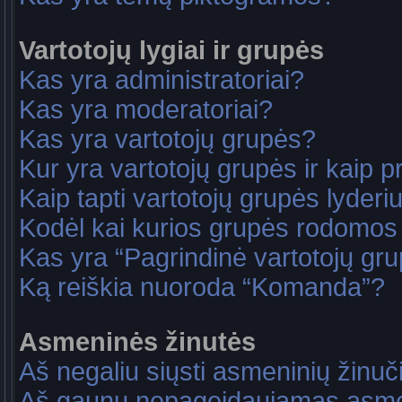
Vartotojų lygiai ir grupės
Kas yra administratoriai?
Kas yra moderatoriai?
Kas yra vartotojų grupės?
Kur yra vartotojų grupės ir kaip pri
Kaip tapti vartotojų grupės lyderi
Kodėl kai kurios grupės rodomos 
Kas yra “Pagrindinė vartotojų gr
Ką reiškia nuoroda “Komanda”?
Asmeninės žinutės
Aš negaliu siųsti asmeninių žinuč
Aš gaunu nepageidaujamas asme