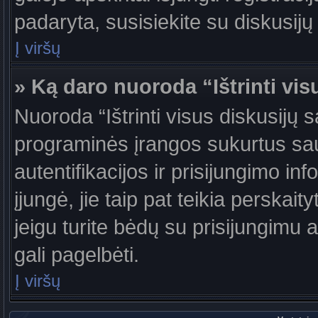
padaryta, susisiekite su diskusijų
Į viršų
» Ką daro nuoroda “Ištrinti vis
Nuoroda “Ištrinti visus diskusijų 
programinės įrangos sukurtus sa
autentifikacijos ir prisijungimo in
įjungė, jie taip pat teikia perskai
jeigu turite bėdų su prisijungimu 
gali pagelbėti.
Į viršų