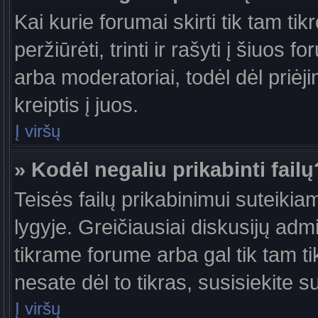
Kai kurie forumai skirti tik tam ti
peržiūrėti, trinti ir rašyti į šiuo
arba moderatoriai, todėl dėl priėj
kreiptis į juos.
Į viršų
» Kodėl negaliu prikabinti failų
Teisės failų prikabinimui suteiki
lygyje. Greičiausiai diskusijų admi
tikrame forume arba gal tik tam ti
nesate dėl to tikras, susisiekite s
Į viršų