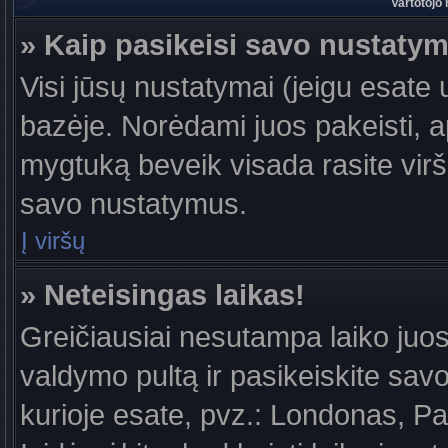
Vartotojo
» Kaip pasikeisi savo nustaty
Visi jūsų nustatymai (jeigu esat
bazėje. Norėdami juos pakeisti, a
mygtuką beveik visada rasite viršu
savo nustatymus.
Į viršų
» Neteisingas laikas!
Greičiausiai nesutampa laiko juost
valdymo pultą ir pasikeiskite savo l
kurioje esate, pvz.: Londonas, Par