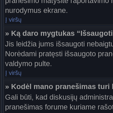
pranešimo matysite raportavimo m
nurodymus ekrane.
Į viršų
» Ką daro mygtukas “Išsaugot
Jis leidžia jums išsaugoti nebaigt
Norėdami pratęsti išsaugoto pran
valdymo pulte.
Į viršų
» Kodėl mano pranešimas turi b
Gali būti, kad diskusijų administr
pranešimas forume kuriame rašote tu