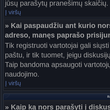
jūsų parašytų pranešimų skaičių.
Į viršų
» Kai paspaudžiu ant kurio nor
adreso, manęs paprašo prisiju
Tik registruoti vartotojai gali sių
paštu, ir tik tuomet, jeigu diskusi
Taip bandoma apsaugoti vartotojų
naudojimo.
Į viršų
R
» Kaip ką nors parašyti į disku