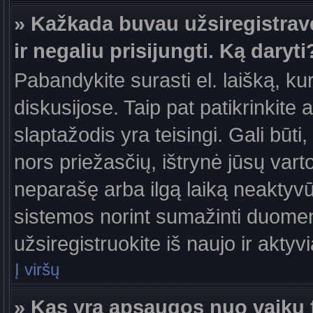
» Kažkada buvau užsiregistravęs
ir negaliu prisijungti. Ką daryti
Pabandykite surasti el. laišką, ku
diskusijose. Taip pat patikrinkite a
slaptažodis yra teisingi. Gali būti
nors priežasčių, ištrynė jūsų var
neparašę arba ilgą laiką neaktyvūs
sistemos norint sumažinti duomen
užsiregistruokite iš naujo ir aktyv
Į viršų
» Kas yra apsaugos nuo vaikų