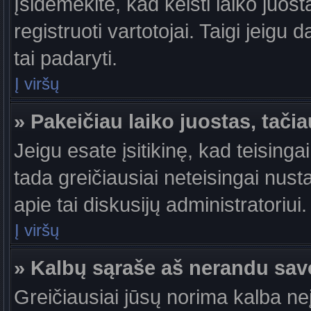
Įsidėmėkite, kad keisti laiko juosta
registruoti vartotojai. Taigi jeigu
tai padaryti.
Į viršų
» Pakeičiau laiko juostas, tačia
Jeigu esate įsitikinę, kad teisingai
tada greičiausiai neteisingai nust
apie tai diskusijų administratoriui.
Į viršų
» Kalbų sąraše aš nerandu sav
Greičiausiai jūsų norima kalba ne