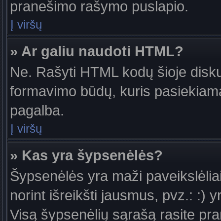
pranešimo rašymo puslapio.
Į viršų
» Ar galiu naudoti HTML?
Ne. Rašyti HTML kodų šioje diskus
formavimo būdų, kuris pasiekiam
pagalba.
Į viršų
» Kas yra šypsenėlės?
Šypsenėlės yra maži paveikslėlia
norint išreikšti jausmus, pvz.: :) y
Visą šypsenėlių sąrašą rasite pr