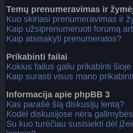
Temų prenumeravimas ir žymė
Kuo skiriasi prenumeravimas ir 
Kaip užsiprenumeruoti forumą a
Kaip atsisakyti prenumeratos?
Prikabinti failai
Kokius failus galiu prikabinti šioje
Kaip surasti visus mano prikabint
Informacija apie phpBB 3
Kas parašė šią diskusijų lentą?
Kodėl diskusijose nėra galimybė
Su kuo turėčiau susisiekti dėl įže