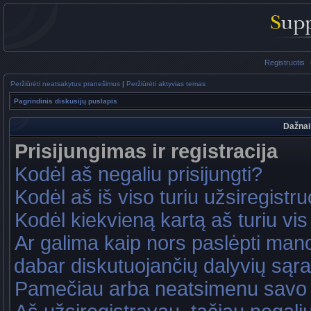
Registruotis
Peržiūrėti neatsakytus pranešimus
|
Peržiūrėti aktyvias temas
Pagrindinis diskusijų puslapis
Dažnai
Prisijungimas ir registracija
Kodėl aš negaliu prisijungti?
Kodėl aš iš viso turiu užsiregistru
Kodėl kiekvieną kartą aš turiu vis 
Ar galima kaip nors paslėpti mano
dabar diskutuojančių dalyvių sąr
Pamečiau arba neatsimenu savo 