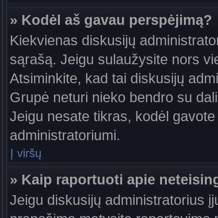
» Kodėl aš gavau perspėjimą?
Kiekvienas diskusijų administrator
sąrašą. Jeigu sulaužysite nors vie
Atsiminkite, kad tai diskusijų ad
Grupė neturi nieko bendro su dal
Jeigu nesate tikras, kodėl gavote 
administratoriumi.
Į viršų
» Kaip raportuoti apie neteis
Jeigu diskusijų administratorius į