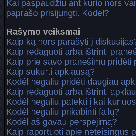
Kai paspaudžiu ant kurio nors va
paprašo prisijungti. Kodėl?
Rašymo veiksmai
Kaip ką nors parašyti į diskusijas
Kaip redaguoti arba ištrinti pran
Kaip prie savo pranešimų pridėti
Kaip sukurti apklausą?
Kodėl negaliu pridėti daugiau ap
Kaip redaguoti arba ištrinti apkla
Kodėl negaliu patekti į kai kuriu
Kodėl negaliu prikabinti failų?
Kodėl aš gavau perspėjimą?
Kaip raportuoti apie neteisingus