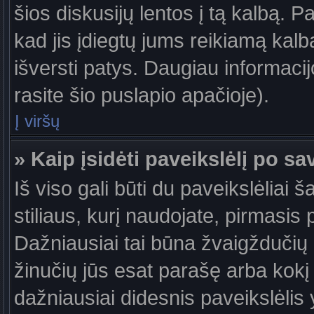
šios diskusijų lentos į tą kalbą. P
kad jis įdiegtų jums reikiamą kalb
išversti patys. Daugiau informaci
rasite šio puslapio apačioje).
Į viršų
» Kaip įsidėti paveikslėlį po s
Iš viso gali būti du paveikslėliai 
stiliaus, kurį naudojate, pirmasis 
Dažniausiai tai būna žvaigždučių a
žinučių jūs esat parašę arba kokį 
dažniausiai didesnis paveikslėlis 