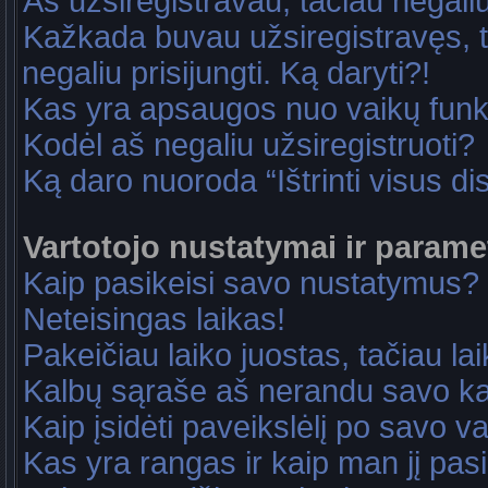
Aš užsiregistravau, tačiau negaliu 
Kažkada buvau užsiregistravęs, ta
negaliu prisijungti. Ką daryti?!
Kas yra apsaugos nuo vaikų fun
Kodėl aš negaliu užsiregistruoti?
Ką daro nuoroda “Ištrinti visus di
Vartotojo nustatymai ir parame
Kaip pasikeisi savo nustatymus?
Neteisingas laikas!
Pakeičiau laiko juostas, tačiau lai
Kalbų sąraše aš nerandu savo ka
Kaip įsidėti paveikslėlį po savo v
Kas yra rangas ir kaip man jį pasi