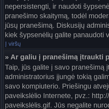
nepersistengti, ir naudoti šypsen
pranešimo skaitymą, todėl moderat
jūsų pranešimą. Diskusijų administ
kiek šypsenėlių galite panaudoti
Į viršų
» Ar galiu į pranešimą įtraukti 
Taip, jūs galite į savo pranešimą į
administratorius įjungė tokią galimy
savo kompiuterio. Priešingu atveju
paveikslėlio Internete, pvz.: ht
paveikslėlis.gif. Jūs negalite nuro