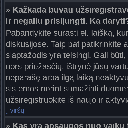
» Kažkada buvau užsiregistravęs
ir negaliu prisijungti. Ką daryti
Pabandykite surasti el. laišką, ku
diskusijose. Taip pat patikrinkite a
slaptažodis yra teisingi. Gali būti
nors priežasčių, ištrynė jūsų var
neparašę arba ilgą laiką neaktyvūs
sistemos norint sumažinti duomen
užsiregistruokite iš naujo ir aktyv
Į viršų
» Kas yra apsaugos nuo vaikų