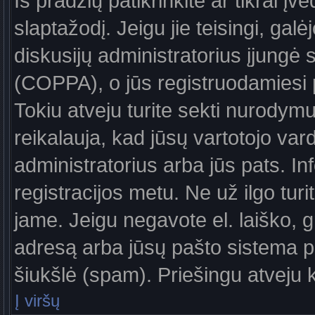
Iš pradžių patikrinkite ar tikrai įv
slaptažodį. Jeigu jie teisingi, galė
diskusijų administratorius įjungė
(COPPA), o jūs registruodamiesi 
Tokiu atveju turite sekti nurodymu
reikalauja, kad jūsų vartotojo var
administratorius arba jūs pats. In
registracijos metu. Ne už ilgo turi
jame. Jeigu negavote el. laiško, g
adresą arba jūsų pašto sistema pa
šiukšlė (spam). Priešingu atveju kr
Į viršų