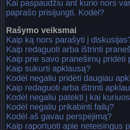
Kai paspaudžiu ant kurio nors va
paprašo prisijungti. Kodėl?
Rašymo veiksmai
Kaip ką nors parašyti į diskusijas
Kaip redaguoti arba ištrinti pran
Kaip prie savo pranešimų pridėti
Kaip sukurti apklausą?
Kodėl negaliu pridėti daugiau ap
Kaip redaguoti arba ištrinti apkla
Kodėl negaliu patekti į kai kuriu
Kodėl negaliu prikabinti failų?
Kodėl aš gavau perspėjimą?
Kaip raportuoti apie neteisingus