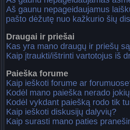
Aš gaunu nepageidaujamus laiškus
pašto dėžutę nuo kažkurio šių dis
Draugai ir priešai
Kas yra mano draugų ir priešų są
Kaip įtraukti/ištrinti vartotojus i
Paieška forume
Kaip ieškoti forume ar forumuose
Kodėl mano paieška nerado jokių
Kodėl vykdant paiešką rodo tik tu
Kaip ieškoti diskusijų dalyvių?
Kaip surasti mano paties praneš