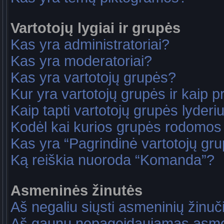
Vartotojų lygiai ir grupės
Kas yra administratoriai?
Kas yra moderatoriai?
Kas yra vartotojų grupės?
Kur yra vartotojų grupės ir kaip pri
Kaip tapti vartotojų grupės lyderi
Kodėl kai kurios grupės rodomos 
Kas yra “Pagrindinė vartotojų gr
Ką reiškia nuoroda “Komanda”?
Asmeninės žinutės
Aš negaliu siųsti asmeninių žinuč
Aš gaunu nepageidaujamas asme