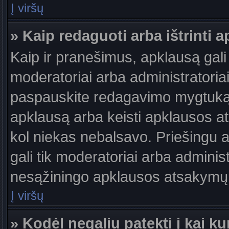
Į viršų
» Kaip redaguoti arba ištrinti 
Kaip ir pranešimus, apklausą gali 
moderatoriai arba administratori
paspauskite redagavimo mygtuką š
apklausą arba keisti apklausos at
kol niekas nebalsavo. Priešingu at
gali tik moderatoriai arba adminis
nesąžiningo apklausos atsakymų v
Į viršų
» Kodėl negaliu patekti į kai 