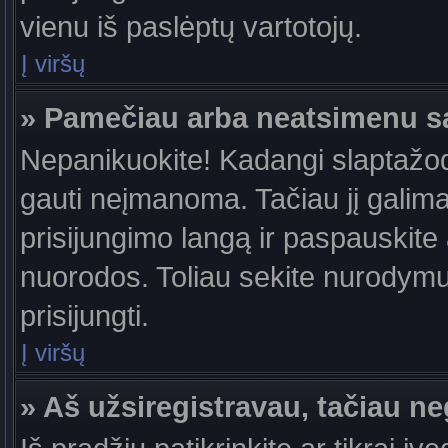
vienu iš paslėptų vartotojų.
Į viršų
» Pamečiau arba neatsimenu s
Nepanikuokite! Kadangi slaptažo
gauti neįmanoma. Tačiau jį galima 
prisijungimo langą ir paspauskite
nuorodos. Toliau sekite nurodymus
prisijungti.
Į viršų
» Aš užsiregistravau, tačiau neg