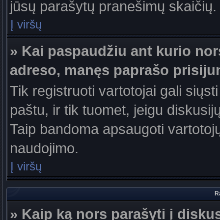
jūsų parašytų pranešimų skaičių.
Į viršų
» Kai paspaudžiu ant kurio nor
adreso, manęs paprašo prisiju
Tik registruoti vartotojai gali sių
paštu, ir tik tuomet, jeigu diskusi
Taip bandoma apsaugoti vartotojų
naudojimo.
Į viršų
R
» Kaip ką nors parašyti į disku