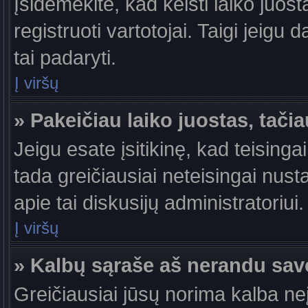
Įsidėmėkite, kad keisti laiko juosta
registruoti vartotojai. Taigi jeigu
tai padaryti.
Į viršų
» Pakeičiau laiko juostas, tačia
Jeigu esate įsitikinę, kad teisingai
tada greičiausiai neteisingai nust
apie tai diskusijų administratoriui.
Į viršų
» Kalbų sąraše aš nerandu sav
Greičiausiai jūsų norima kalba ne