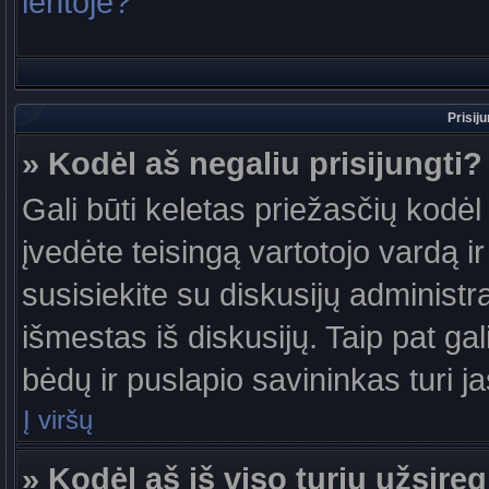
lentoje?
Prisij
» Kodėl aš negaliu prisijungti?
Gali būti keletas priežasčių kodėl t
įvedėte teisingą vartotojo vardą ir 
susisiekite su diskusijų administr
išmestas iš diskusijų. Taip pat gal
bėdų ir puslapio savininkas turi jas
Į viršų
» Kodėl aš iš viso turiu užsireg