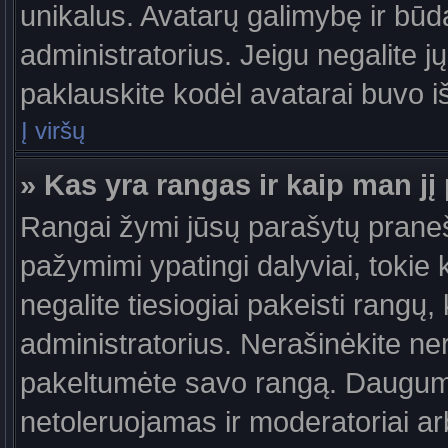
unikalus. Avatarų galimybę ir būdą,
administratorius. Jeigu negalite jų
paklauskite kodėl avatarai buvo iš
Į viršų
» Kas yra rangas ir kaip man jį 
Rangai žymi jūsų parašytų praneši
pažymimi ypatingi dalyviai, tokie 
negalite tiesiogiai pakeisti rangų,
administratorius. Nerašinėkite ne
pakeltumėte savo rangą. Daugumoj
netoleruojamas ir moderatoriai ar