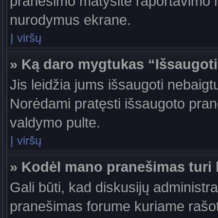
pranešimo matysite raportavimo m
nurodymus ekrane.
Į viršų
» Ką daro mygtukas “Išsaugot
Jis leidžia jums išsaugoti nebaigt
Norėdami pratęsti išsaugoto pran
valdymo pulte.
Į viršų
» Kodėl mano pranešimas turi b
Gali būti, kad diskusijų administr
pranešimas forume kuriame rašote tu