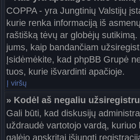
COPPA - yra Jungtinių Valstijų įst
kurie renka informaciją iš asmenų 
raštišką tėvų ar globėjų sutikimą. J
jums, kaip bandančiam užsiregistru
Įsidėmėkite, kad phpBB Grupė nete
tuos, kurie išvardinti apačioje.
Į viršų
» Kodėl aš negaliu užsiregistru
Gali būti, kad diskusijų administ
uždraudė vartotojo vardą, kuriuo b
galėjo apskritai išjungti registraci