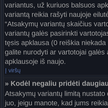
variantus, už kuriuos balsuos ap
variantą reikia rašyti naujoje eil
“Atsakymų variantų skaičius vartot
variantų galės pasirinkti vartotoj
tęsis apklausa (0 reiškia niekada 
galite nurodyti ar vartotojai galės
apklausoje iš naujo.
Į viršų
» Kodėl negaliu pridėti daugi
Atsakymų variantų limitą nustato d
juo, jeigu manote, kad jums reiki