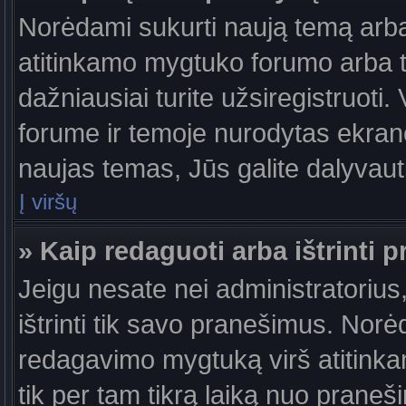
Norėdami sukurti naują temą arb
atitinkamo mygtuko forumo arba 
dažniausiai turite užsiregistruoti
forume ir temoje nurodytas ekrano
naujas temas, Jūs galite dalyvauti
Į viršų
» Kaip redaguoti arba ištrinti 
Jeigu nesate nei administratorius,
ištrinti tik savo pranešimus. No
redagavimo mygtuką virš atitinkam
tik per tam tikrą laiką nuo prane