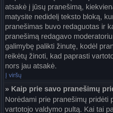
atsakė į jūsų pranešimą, kiekvie
matysite nedidelį teksto bloką, k
pranešimas buvo redaguotas ir k
pranešimą redagavo moderatorius a
galimybę palikti žinutę, kodėl pr
reikėtų žinoti, kad paprasti vartotoj
nors jau atsakė.
Į viršų
» Kaip prie savo pranešimų pri
Norėdami prie pranešimų pridėti pa
vartotojo valdymo pultą. Kai tai 