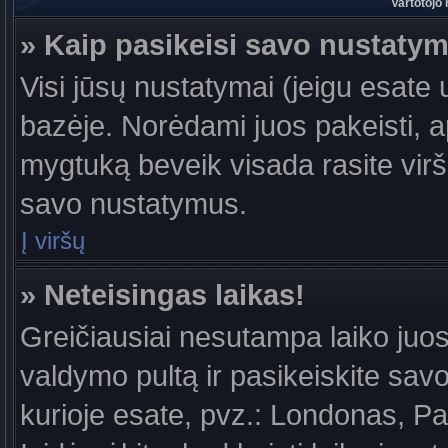
Vartotojo
» Kaip pasikeisi savo nustaty
Visi jūsų nustatymai (jeigu esat
bazėje. Norėdami juos pakeisti, a
mygtuką beveik visada rasite viršu
savo nustatymus.
Į viršų
» Neteisingas laikas!
Greičiausiai nesutampa laiko juost
valdymo pultą ir pasikeiskite savo l
kurioje esate, pvz.: Londonas, Par