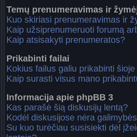
Temų prenumeravimas ir žymė
Kuo skiriasi prenumeravimas ir 
Kaip užsiprenumeruoti forumą a
Kaip atsisakyti prenumeratos?
Prikabinti failai
Kokius failus galiu prikabinti šioje
Kaip surasti visus mano prikabint
Informacija apie phpBB 3
Kas parašė šią diskusijų lentą?
Kodėl diskusijose nėra galimybė
Su kuo turėčiau susisiekti dėl įže