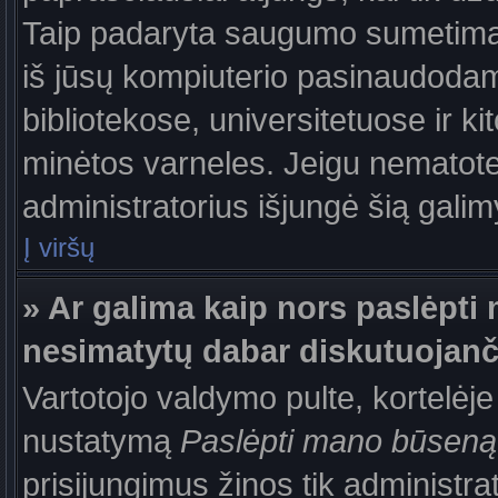
Taip padaryta saugumo sumetimais
iš jūsų kompiuterio pasinaudodam
bibliotekose, universitetuose ir k
minėtos varneles. Jeigu nematote
administratorius išjungė šią gali
Į viršų
» Ar galima kaip nors paslėpti 
nesimatytų dabar diskutuojanč
Vartotojo valdymo pulte, kortelėje
nustatymą
Paslėpti mano būseną
prisijungimus žinos tik administrat