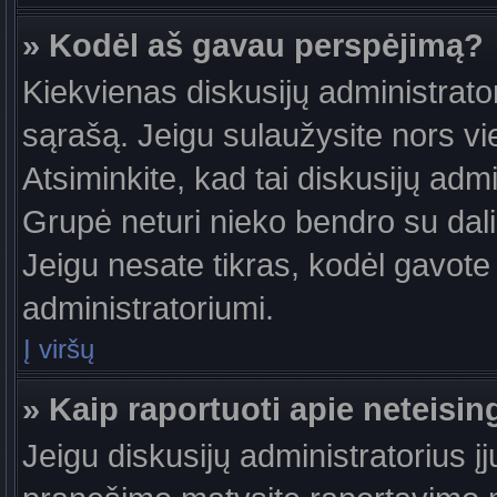
» Kodėl aš gavau perspėjimą?
Kiekvienas diskusijų administrator
sąrašą. Jeigu sulaužysite nors vie
Atsiminkite, kad tai diskusijų ad
Grupė neturi nieko bendro su dal
Jeigu nesate tikras, kodėl gavote 
administratoriumi.
Į viršų
» Kaip raportuoti apie neteis
Jeigu diskusijų administratorius į