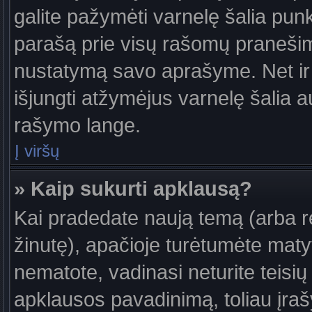
galite pažymėti varnelę šalia pun
parašą prie visų rašomų pranešimų
nustatymą savo aprašyme. Net ir 
išjungti atžymėjus varnelę šalia
rašymo lange.
Į viršų
» Kaip sukurti apklausą?
Kai pradedate naują temą (arba 
žinutę), apačioje turėtumėte maty
nematote, vadinasi neturite teisių 
apklausos pavadinimą, toliau įra