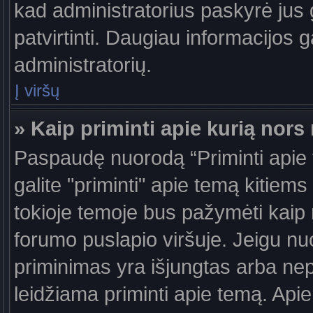
kad administratorius paskyrė jus g
patvirtinti. Daugiau informacijos g
administratorių.
Į viršų
» Kaip priminti apie kurią nor
Paspaudę nuorodą “Priminti apie
galite "priminti" apie temą kitiem
tokioje temoje bus pažymėti kaip 
forumo puslapio viršuje. Jeigu nu
priminimas yra išjungtas arba nep
leidžiama priminti apie temą. Apie 