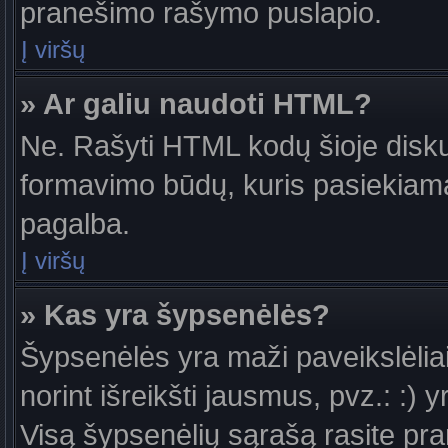
pranešimo rašymo puslapio.
Į viršų
» Ar galiu naudoti HTML?
Ne. Rašyti HTML kodų šioje diskus
formavimo būdų, kuris pasiekiam
pagalba.
Į viršų
» Kas yra šypsenėlės?
Šypsenėlės yra maži paveikslėlia
norint išreikšti jausmus, pvz.: :) y
Visą šypsenėlių sąrašą rasite pr