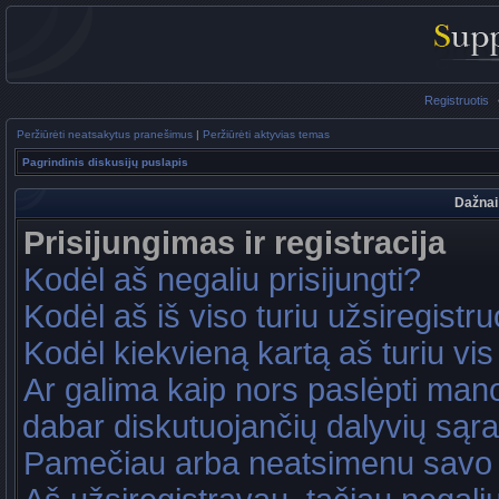
Registruotis
Peržiūrėti neatsakytus pranešimus
|
Peržiūrėti aktyvias temas
Pagrindinis diskusijų puslapis
Dažnai
Prisijungimas ir registracija
Kodėl aš negaliu prisijungti?
Kodėl aš iš viso turiu užsiregistru
Kodėl kiekvieną kartą aš turiu vis 
Ar galima kaip nors paslėpti mano
dabar diskutuojančių dalyvių sąr
Pamečiau arba neatsimenu savo 