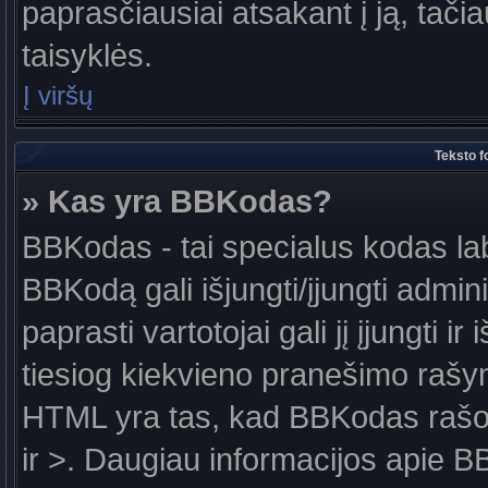
paprasčiausiai atsakant į ją, tačiau
taisyklės.
Į viršų
Teksto f
» Kas yra BBKodas?
BBKodas - tai specialus kodas la
BBKodą gali išjungti/įjungti admin
paprasti vartotojai gali jį įjungti 
tiesiog kiekvieno pranešimo raš
HTML yra tas, kad BBKodas rašoma
ir >. Daugiau informacijos apie B