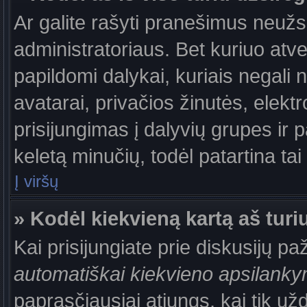
Ar galite rašyti pranešimus neužs
administratoriaus. Bet kuriuo atv
papildomi dalykai, kuriais negali 
avatarai, privačios žinutės, elek
prisijungimas į dalyvių grupes ir p
keletą minučių, todėl patartina tai
Į viršų
» Kodėl kiekvieną kartą aš turiu
Kai prisijungiate prie diskusijų p
automatiškai kiekvieno apsilank
paprasčiausiai atjungs, kai tik už