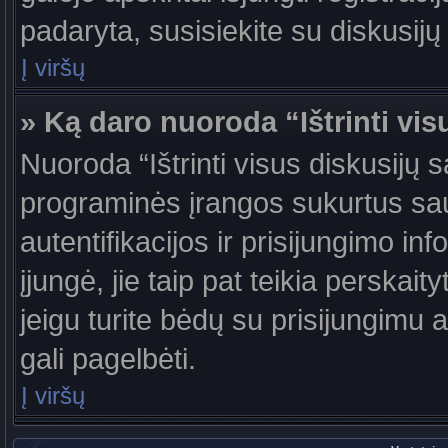
padaryta, susisiekite su diskusijų
Į viršų
» Ką daro nuoroda “Ištrinti vis
Nuoroda “Ištrinti visus diskusijų 
programinės įrangos sukurtus sa
autentifikacijos ir prisijungimo in
įjungė, jie taip pat teikia perskai
jeigu turite bėdų su prisijungimu 
gali pagelbėti.
Į viršų