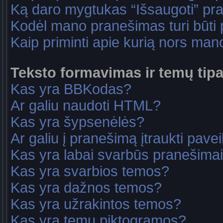
Ką daro mygtukas “Išsaugoti” p
Kodėl mano pranešimas turi būti p
Kaip priminti apie kurią nors ma
Teksto formavimas ir temų tipa
Kas yra BBKodas?
Ar galiu naudoti HTML?
Kas yra šypsenėlės?
Ar galiu į pranešimą įtraukti pavei
Kas yra labai svarbūs pranešima
Kas yra svarbios temos?
Kas yra dažnos temos?
Kas yra užrakintos temos?
Kas yra temų piktogramos?