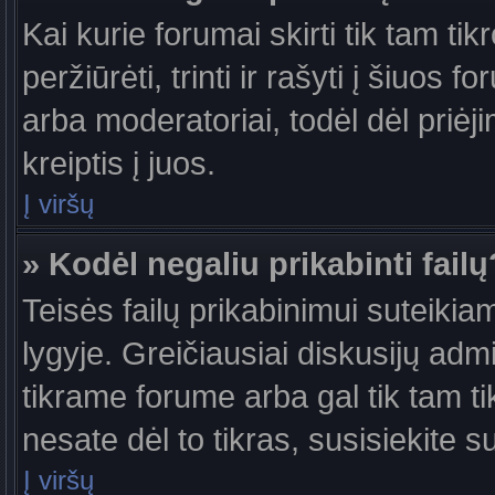
Kai kurie forumai skirti tik tam ti
peržiūrėti, trinti ir rašyti į šiuo
arba moderatoriai, todėl dėl priėj
kreiptis į juos.
Į viršų
» Kodėl negaliu prikabinti failų
Teisės failų prikabinimui suteiki
lygyje. Greičiausiai diskusijų admi
tikrame forume arba gal tik tam ti
nesate dėl to tikras, susisiekite s
Į viršų