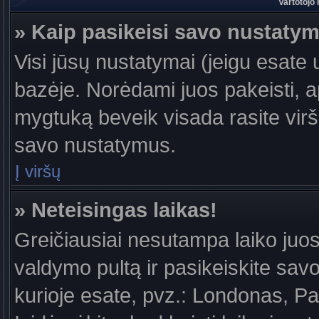
Vartotojo
» Kaip pasikeisi savo nustaty
Visi jūsų nustatymai (jeigu esat
bazėje. Norėdami juos pakeisti, a
mygtuką beveik visada rasite viršu
savo nustatymus.
Į viršų
» Neteisingas laikas!
Greičiausiai nesutampa laiko juost
valdymo pultą ir pasikeiskite savo l
kurioje esate, pvz.: Londonas, Par