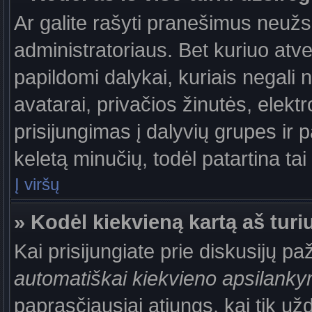
Ar galite rašyti pranešimus neužs
administratoriaus. Bet kuriuo atv
papildomi dalykai, kuriais negali 
avatarai, privačios žinutės, elek
prisijungimas į dalyvių grupes ir p
keletą minučių, todėl patartina tai
Į viršų
» Kodėl kiekvieną kartą aš turiu
Kai prisijungiate prie diskusijų p
automatiškai kiekvieno apsilank
paprasčiausiai atjungs, kai tik už