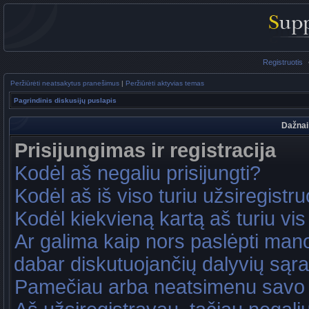
Registruotis
Peržiūrėti neatsakytus pranešimus
|
Peržiūrėti aktyvias temas
Pagrindinis diskusijų puslapis
Dažnai
Prisijungimas ir registracija
Kodėl aš negaliu prisijungti?
Kodėl aš iš viso turiu užsiregistru
Kodėl kiekvieną kartą aš turiu vis 
Ar galima kaip nors paslėpti mano
dabar diskutuojančių dalyvių sąr
Pamečiau arba neatsimenu savo 