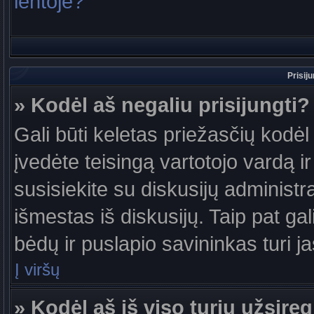
lentoje?
Prisij
» Kodėl aš negaliu prisijungti?
Gali būti keletas priežasčių kodėl t
įvedėte teisingą vartotojo vardą ir 
susisiekite su diskusijų administr
išmestas iš diskusijų. Taip pat gal
bėdų ir puslapio savininkas turi jas
Į viršų
» Kodėl aš iš viso turiu užsireg