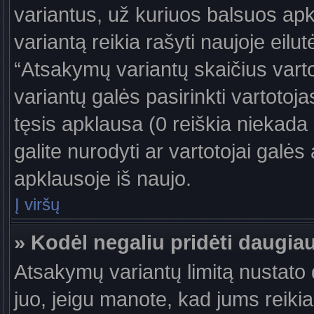
variantus, už kuriuos balsuos ap
variantą reikia rašyti naujoje eil
“Atsakymų variantų skaičius vartot
variantų galės pasirinkti vartotoj
tęsis apklausa (0 reiškia niekada 
galite nurodyti ar vartotojai galės
apklausoje iš naujo.
Į viršų
» Kodėl negaliu pridėti daugi
Atsakymų variantų limitą nustato d
juo, jeigu manote, kad jums reiki