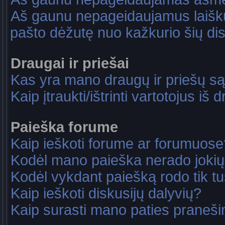
Aš gaunu nepageidaujamus laiškus
pašto dėžutę nuo kažkurio šių dis
Draugai ir priešai
Kas yra mano draugų ir priešų są
Kaip įtraukti/ištrinti vartotojus i
Paieška forume
Kaip ieškoti forume ar forumuose
Kodėl mano paieška nerado jokių
Kodėl vykdant paiešką rodo tik tu
Kaip ieškoti diskusijų dalyvių?
Kaip surasti mano paties praneš