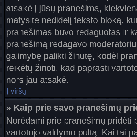
atsakė į jūsų pranešimą, kiekvie
matysite nedidelį teksto bloką, k
pranešimas buvo redaguotas ir k
pranešimą redagavo moderatorius a
galimybę palikti žinutę, kodėl pr
reikėtų žinoti, kad paprasti vartotoj
nors jau atsakė.
Į viršų
» Kaip prie savo pranešimų pri
Norėdami prie pranešimų pridėti pa
vartotojo valdymo pultą. Kai tai 