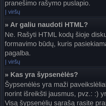
pranešimo rašymo puslapio.
Į viršų
» Ar galiu naudoti HTML?
Ne. Rašyti HTML kodų šioje diskus
formavimo būdų, kuris pasiekiam
pagalba.
Į viršų
» Kas yra šypsenėlės?
Šypsenėlės yra maži paveikslėlia
norint išreikšti jausmus, pvz.: :) y
Visą šypsenėlių sąrašą rasite pr