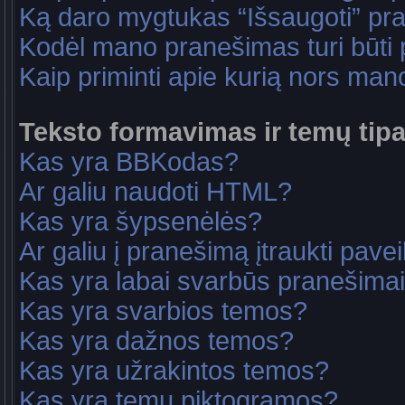
Ką daro mygtukas “Išsaugoti” p
Kodėl mano pranešimas turi būti p
Kaip priminti apie kurią nors ma
Teksto formavimas ir temų tipa
Kas yra BBKodas?
Ar galiu naudoti HTML?
Kas yra šypsenėlės?
Ar galiu į pranešimą įtraukti pavei
Kas yra labai svarbūs pranešima
Kas yra svarbios temos?
Kas yra dažnos temos?
Kas yra užrakintos temos?
Kas yra temų piktogramos?