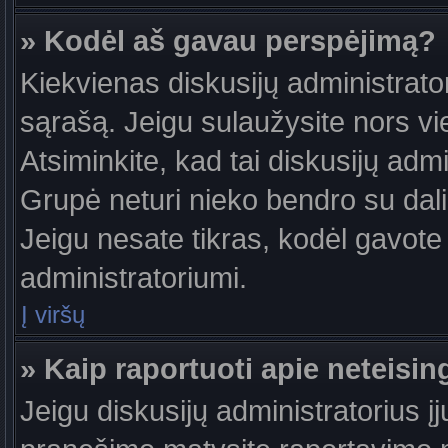
» Kodėl aš gavau perspėjimą?
Kiekvienas diskusijų administrator
sąrašą. Jeigu sulaužysite nors vie
Atsiminkite, kad tai diskusijų ad
Grupė neturi nieko bendro su dal
Jeigu nesate tikras, kodėl gavote 
administratoriumi.
Į viršų
» Kaip raportuoti apie neteis
Jeigu diskusijų administratorius į