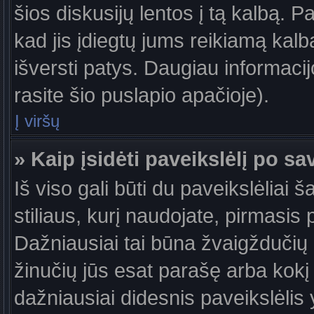
šios diskusijų lentos į tą kalbą. P
kad jis įdiegtų jums reikiamą kalb
išversti patys. Daugiau informaci
rasite šio puslapio apačioje).
Į viršų
» Kaip įsidėti paveikslėlį po s
Iš viso gali būti du paveikslėliai 
stiliaus, kurį naudojate, pirmasis 
Dažniausiai tai būna žvaigždučių a
žinučių jūs esat parašę arba kokį 
dažniausiai didesnis paveikslėlis 