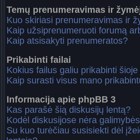
Temų prenumeravimas ir žymė
Kuo skiriasi prenumeravimas ir 
Kaip užsiprenumeruoti forumą a
Kaip atsisakyti prenumeratos?
Prikabinti failai
Kokius failus galiu prikabinti šioje
Kaip surasti visus mano prikabint
Informacija apie phpBB 3
Kas parašė šią diskusijų lentą?
Kodėl diskusijose nėra galimybė
Su kuo turėčiau susisiekti dėl įže