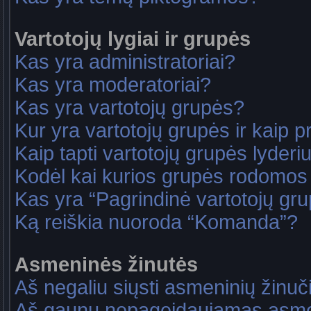
Vartotojų lygiai ir grupės
Kas yra administratoriai?
Kas yra moderatoriai?
Kas yra vartotojų grupės?
Kur yra vartotojų grupės ir kaip pri
Kaip tapti vartotojų grupės lyderi
Kodėl kai kurios grupės rodomos 
Kas yra “Pagrindinė vartotojų gr
Ką reiškia nuoroda “Komanda”?
Asmeninės žinutės
Aš negaliu siųsti asmeninių žinuč
Aš gaunu nepageidaujamas asme