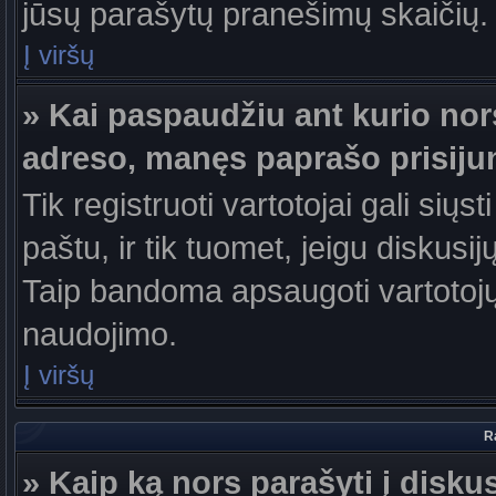
jūsų parašytų pranešimų skaičių.
Į viršų
» Kai paspaudžiu ant kurio nor
adreso, manęs paprašo prisiju
Tik registruoti vartotojai gali sių
paštu, ir tik tuomet, jeigu diskusi
Taip bandoma apsaugoti vartotojų
naudojimo.
Į viršų
R
» Kaip ką nors parašyti į disku