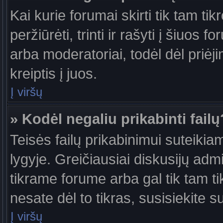
Kai kurie forumai skirti tik tam ti
peržiūrėti, trinti ir rašyti į šiuo
arba moderatoriai, todėl dėl priėj
kreiptis į juos.
Į viršų
» Kodėl negaliu prikabinti failų
Teisės failų prikabinimui suteiki
lygyje. Greičiausiai diskusijų admi
tikrame forume arba gal tik tam ti
nesate dėl to tikras, susisiekite s
Į viršų