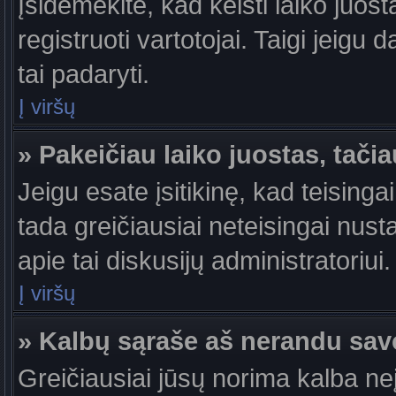
Įsidėmėkite, kad keisti laiko juosta
registruoti vartotojai. Taigi jeigu
tai padaryti.
Į viršų
» Pakeičiau laiko juostas, tačia
Jeigu esate įsitikinę, kad teisingai
tada greičiausiai neteisingai nust
apie tai diskusijų administratoriui.
Į viršų
» Kalbų sąraše aš nerandu sav
Greičiausiai jūsų norima kalba ne