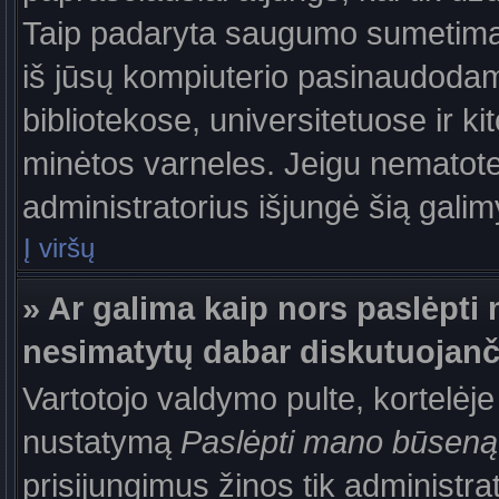
Taip padaryta saugumo sumetimais
iš jūsų kompiuterio pasinaudodam
bibliotekose, universitetuose ir k
minėtos varneles. Jeigu nematote
administratorius išjungė šią gali
Į viršų
» Ar galima kaip nors paslėpti 
nesimatytų dabar diskutuojanč
Vartotojo valdymo pulte, kortelėje
nustatymą
Paslėpti mano būseną
prisijungimus žinos tik administrat