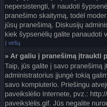
nepersistengti, ir naudoti šypsen
pranešimo skaitymą, todėl moderat
jūsų pranešimą. Diskusijų administ
kiek šypsenėlių galite panaudoti
Į viršų
» Ar galiu į pranešimą įtraukti 
Taip, jūs galite į savo pranešimą į
administratorius įjungė tokią galimy
savo kompiuterio. Priešingu atveju
paveikslėlio Internete, pvz.: ht
paveikslėlis.gif. Jūs negalite nuro