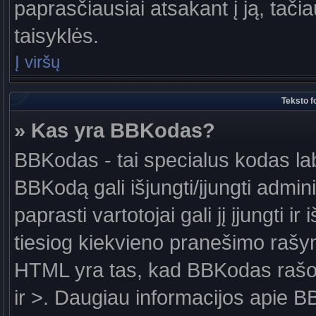
paprasčiausiai atsakant į ją, tačiau
taisyklės.
Į viršų
Teksto f
» Kas yra BBKodas?
BBKodas - tai specialus kodas la
BBKodą gali išjungti/įjungti admin
paprasti vartotojai gali jį įjungti 
tiesiog kiekvieno pranešimo raš
HTML yra tas, kad BBKodas rašoma
ir >. Daugiau informacijos apie B