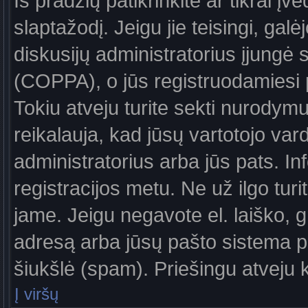
Iš pradžių patikrinkite ar tikrai įv
slaptažodį. Jeigu jie teisingi, galė
diskusijų administratorius įjungė
(COPPA), o jūs registruodamiesi 
Tokiu atveju turite sekti nurodymu
reikalauja, kad jūsų vartotojo var
administratorius arba jūs pats. In
registracijos metu. Ne už ilgo turi
jame. Jeigu negavote el. laiško, g
adresą arba jūsų pašto sistema pa
šiukšlė (spam). Priešingu atveju kr
Į viršų