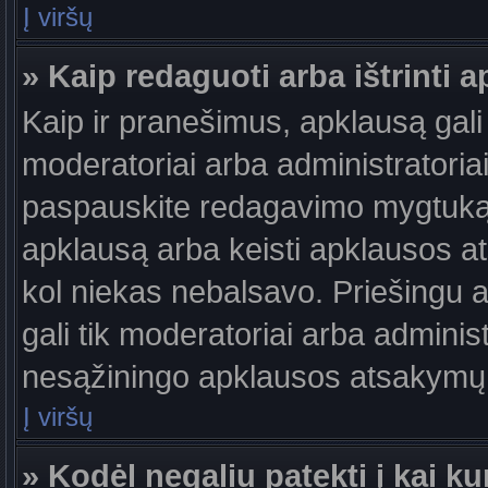
Į viršų
» Kaip redaguoti arba ištrinti 
Kaip ir pranešimus, apklausą gali 
moderatoriai arba administratori
paspauskite redagavimo mygtuką š
apklausą arba keisti apklausos at
kol niekas nebalsavo. Priešingu at
gali tik moderatoriai arba adminis
nesąžiningo apklausos atsakymų v
Į viršų
» Kodėl negaliu patekti į kai 