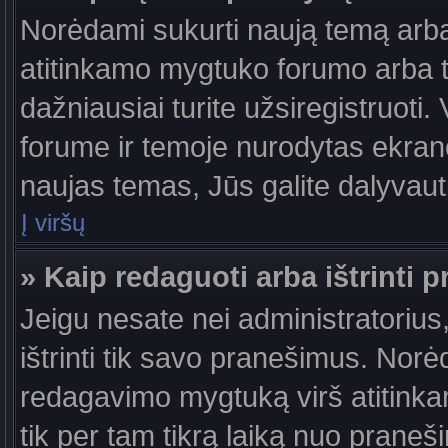
Norėdami sukurti naują temą arb
atitinkamo mygtuko forumo arba 
dažniausiai turite užsiregistruoti
forume ir temoje nurodytas ekrano
naujas temas, Jūs galite dalyvauti
Į viršų
» Kaip redaguoti arba ištrinti 
Jeigu nesate nei administratorius,
ištrinti tik savo pranešimus. No
redagavimo mygtuką virš atitinkam
tik per tam tikrą laiką nuo prane