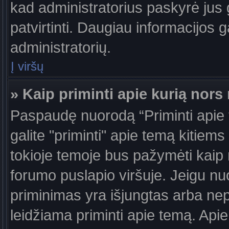
kad administratorius paskyrė jus g
patvirtinti. Daugiau informacijos g
administratorių.
Į viršų
» Kaip priminti apie kurią nor
Paspaudę nuorodą “Priminti apie
galite "priminti" apie temą kitiem
tokioje temoje bus pažymėti kaip 
forumo puslapio viršuje. Jeigu nu
priminimas yra išjungtas arba nep
leidžiama priminti apie temą. Apie 