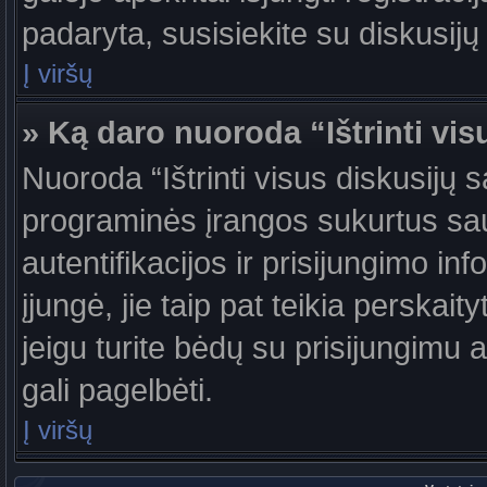
padaryta, susisiekite su diskusijų
Į viršų
» Ką daro nuoroda “Ištrinti vis
Nuoroda “Ištrinti visus diskusijų 
programinės įrangos sukurtus sa
autentifikacijos ir prisijungimo in
įjungė, jie taip pat teikia perskai
jeigu turite bėdų su prisijungimu 
gali pagelbėti.
Į viršų