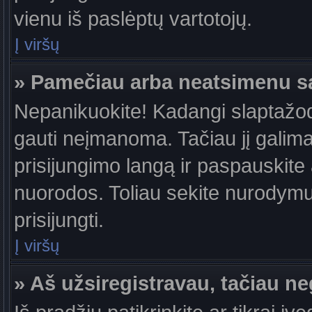
vienu iš paslėptų vartotojų.
Į viršų
» Pamečiau arba neatsimenu s
Nepanikuokite! Kadangi slaptažo
gauti neįmanoma. Tačiau jį galima 
prisijungimo langą ir paspauskite
nuorodos. Toliau sekite nurodymus
prisijungti.
Į viršų
» Aš užsiregistravau, tačiau neg