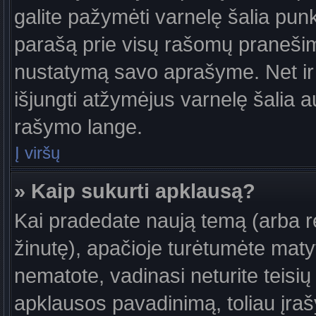
galite pažymėti varnelę šalia pun
parašą prie visų rašomų pranešimų
nustatymą savo aprašyme. Net ir 
išjungti atžymėjus varnelę šalia
rašymo lange.
Į viršų
» Kaip sukurti apklausą?
Kai pradedate naują temą (arba 
žinutę), apačioje turėtumėte maty
nematote, vadinasi neturite teisių 
apklausos pavadinimą, toliau įra