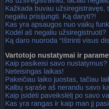
Aš užsiregistravau, tačiau negaliu 
Kažkada buvau užsiregistravęs, ta
negaliu prisijungti. Ką daryti?!
Kas yra apsaugos nuo vaikų fun
Kodėl aš negaliu užsiregistruoti?
Ką daro nuoroda “Ištrinti visus di
Vartotojo nustatymai ir parame
Kaip pasikeisi savo nustatymus?
Neteisingas laikas!
Pakeičiau laiko juostas, tačiau lai
Kalbų sąraše aš nerandu savo ka
Kaip įsidėti paveikslėlį po savo v
Kas yra rangas ir kaip man jį pasi