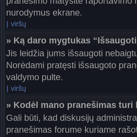
pranešimo matysite raportavimo m
nurodymus ekrane.
Į viršų
» Ką daro mygtukas “Išsaugot
Jis leidžia jums išsaugoti nebaigt
Norėdami pratęsti išsaugoto pran
valdymo pulte.
Į viršų
» Kodėl mano pranešimas turi b
Gali būti, kad diskusijų administr
pranešimas forume kuriame rašote tu