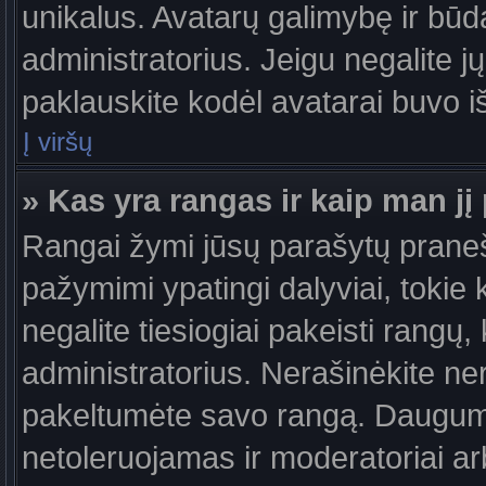
unikalus. Avatarų galimybę ir būdą,
administratorius. Jeigu negalite jų
paklauskite kodėl avatarai buvo iš
Į viršų
» Kas yra rangas ir kaip man jį 
Rangai žymi jūsų parašytų praneši
pažymimi ypatingi dalyviai, tokie 
negalite tiesiogiai pakeisti rangų,
administratorius. Nerašinėkite ne
pakeltumėte savo rangą. Daugumoj
netoleruojamas ir moderatoriai ar