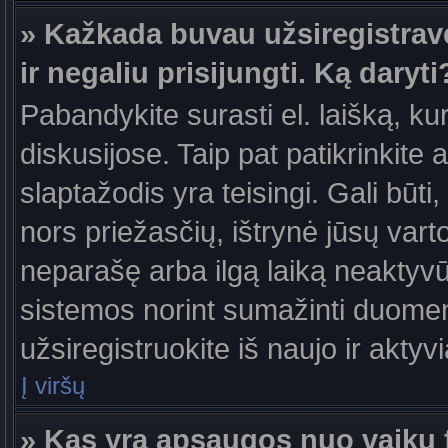
» Kažkada buvau užsiregistravęs
ir negaliu prisijungti. Ką daryti
Pabandykite surasti el. laišką, ku
diskusijose. Taip pat patikrinkite a
slaptažodis yra teisingi. Gali būti
nors priežasčių, ištrynė jūsų var
neparašę arba ilgą laiką neaktyvūs
sistemos norint sumažinti duomen
užsiregistruokite iš naujo ir aktyv
Į viršų
» Kas yra apsaugos nuo vaikų