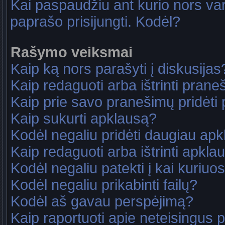
Kai paspaudžiu ant kurio nors va
paprašo prisijungti. Kodėl?
Rašymo veiksmai
Kaip ką nors parašyti į diskusijas
Kaip redaguoti arba ištrinti pran
Kaip prie savo pranešimų pridėti
Kaip sukurti apklausą?
Kodėl negaliu pridėti daugiau ap
Kaip redaguoti arba ištrinti apkla
Kodėl negaliu patekti į kai kuriu
Kodėl negaliu prikabinti failų?
Kodėl aš gavau perspėjimą?
Kaip raportuoti apie neteisingus