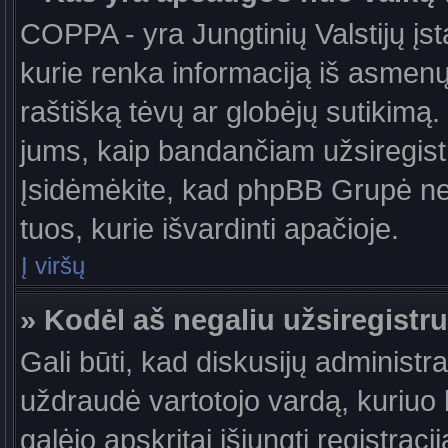
COPPA - yra Jungtinių Valstijų įst
kurie renka informaciją iš asmenų 
raštišką tėvų ar globėjų sutikimą. J
jums, kaip bandančiam užsiregistru
Įsidėmėkite, kad phpBB Grupė nete
tuos, kurie išvardinti apačioje.
Į viršų
» Kodėl aš negaliu užsiregistru
Gali būti, kad diskusijų administ
uždraudė vartotojo vardą, kuriuo b
galėjo apskritai išjungti registraci