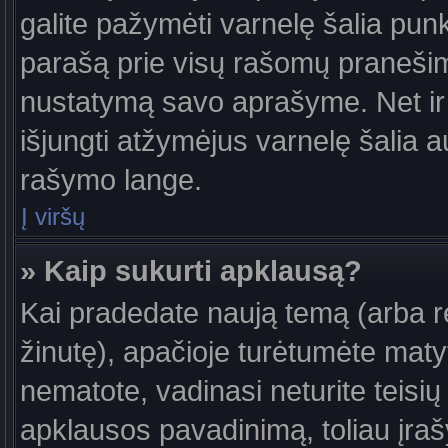
galite pažymėti varnelę šalia pun
parašą prie visų rašomų pranešimų
nustatymą savo aprašyme. Net ir 
išjungti atžymėjus varnelę šalia
rašymo lange.
Į viršų
» Kaip sukurti apklausą?
Kai pradedate naują temą (arba 
žinutę), apačioje turėtumėte maty
nematote, vadinasi neturite teisių 
apklausos pavadinimą, toliau įra