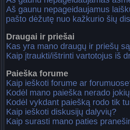
Aš gaunu nepageidaujamus laiškus
pašto dėžutę nuo kažkurio šių dis
Draugai ir priešai
Kas yra mano draugų ir priešų są
Kaip įtraukti/ištrinti vartotojus i
Paieška forume
Kaip ieškoti forume ar forumuose
Kodėl mano paieška nerado jokių
Kodėl vykdant paiešką rodo tik tu
Kaip ieškoti diskusijų dalyvių?
Kaip surasti mano paties praneš