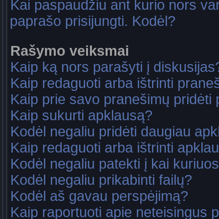
Kai paspaudžiu ant kurio nors va
paprašo prisijungti. Kodėl?
Rašymo veiksmai
Kaip ką nors parašyti į diskusijas
Kaip redaguoti arba ištrinti pran
Kaip prie savo pranešimų pridėti
Kaip sukurti apklausą?
Kodėl negaliu pridėti daugiau ap
Kaip redaguoti arba ištrinti apkla
Kodėl negaliu patekti į kai kuriu
Kodėl negaliu prikabinti failų?
Kodėl aš gavau perspėjimą?
Kaip raportuoti apie neteisingus