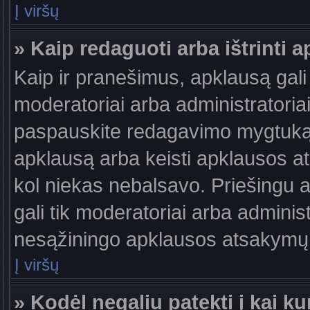
Į viršų
» Kaip redaguoti arba ištrinti 
Kaip ir pranešimus, apklausą gali 
moderatoriai arba administratori
paspauskite redagavimo mygtuką š
apklausą arba keisti apklausos at
kol niekas nebalsavo. Priešingu at
gali tik moderatoriai arba adminis
nesąžiningo apklausos atsakymų v
Į viršų
» Kodėl negaliu patekti į kai 