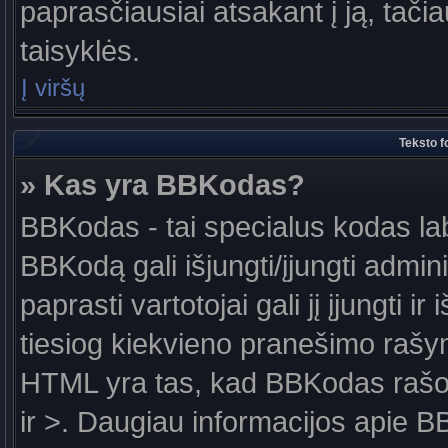
paprasčiausiai atsakant į ją, tačiau
taisyklės.
Į viršų
Teksto f
» Kas yra BBKodas?
BBKodas - tai specialus kodas la
BBKodą gali išjungti/įjungti admin
paprasti vartotojai gali jį įjungti 
tiesiog kiekvieno pranešimo raš
HTML yra tas, kad BBKodas rašoma
ir >. Daugiau informacijos apie B