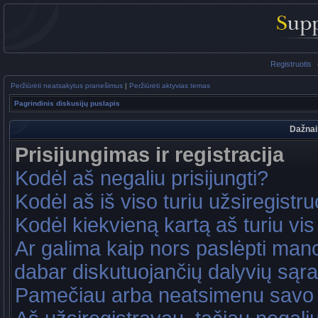
Registruotis
Peržiūrėti neatsakytus pranešimus
|
Peržiūrėti aktyvias temas
Pagrindinis diskusijų puslapis
Dažnai
Prisijungimas ir registracija
Kodėl aš negaliu prisijungti?
Kodėl aš iš viso turiu užsiregistru
Kodėl kiekvieną kartą aš turiu vis 
Ar galima kaip nors paslėpti mano
dabar diskutuojančių dalyvių sąr
Pamečiau arba neatsimenu savo 