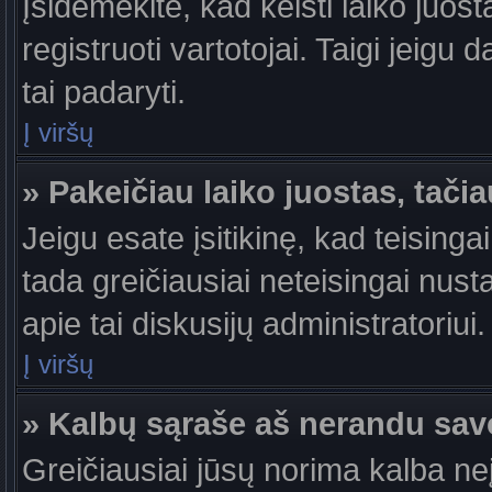
Įsidėmėkite, kad keisti laiko juosta
registruoti vartotojai. Taigi jeigu
tai padaryti.
Į viršų
» Pakeičiau laiko juostas, tačia
Jeigu esate įsitikinę, kad teisingai
tada greičiausiai neteisingai nust
apie tai diskusijų administratoriui.
Į viršų
» Kalbų sąraše aš nerandu sav
Greičiausiai jūsų norima kalba ne