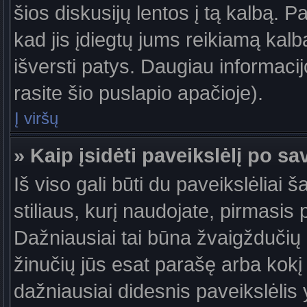
šios diskusijų lentos į tą kalbą. P
kad jis įdiegtų jums reikiamą kalb
išversti patys. Daugiau informaci
rasite šio puslapio apačioje).
Į viršų
» Kaip įsidėti paveikslėlį po s
Iš viso gali būti du paveikslėliai 
stiliaus, kurį naudojate, pirmasis 
Dažniausiai tai būna žvaigždučių a
žinučių jūs esat parašę arba kokį 
dažniausiai didesnis paveikslėlis 