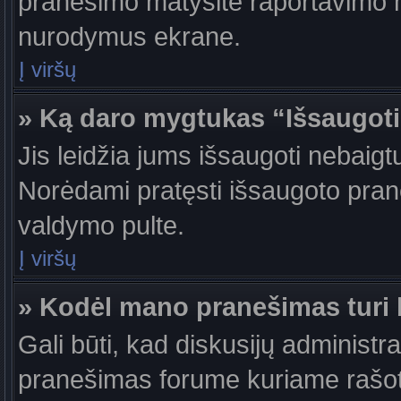
pranešimo matysite raportavimo m
nurodymus ekrane.
Į viršų
» Ką daro mygtukas “Išsaugot
Jis leidžia jums išsaugoti nebaigt
Norėdami pratęsti išsaugoto pran
valdymo pulte.
Į viršų
» Kodėl mano pranešimas turi b
Gali būti, kad diskusijų administr
pranešimas forume kuriame rašote tu