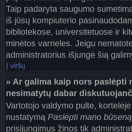
Taip padaryta saugumo sumetimais
iš jūsų kompiuterio pasinaudodam
bibliotekose, universitetuose ir k
minėtos varneles. Jeigu nematote
administratorius išjungė šią gali
Į viršų
» Ar galima kaip nors paslėpti 
nesimatytų dabar diskutuojanč
Vartotojo valdymo pulte, kortelėje
nustatymą
Paslėpti mano būseną
prisijungimus žinos tik administrat