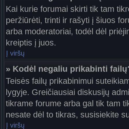
Kai kurie forumai skirti tik tam ti
peržiūrėti, trinti ir rašyti į šiuo
arba moderatoriai, todėl dėl priėj
kreiptis į juos.
Į viršų
» Kodėl negaliu prikabinti failų
Teisės failų prikabinimui suteiki
lygyje. Greičiausiai diskusijų admi
tikrame forume arba gal tik tam ti
nesate dėl to tikras, susisiekite s
Į viršų