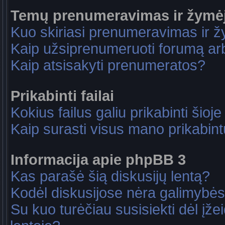
Temų prenumeravimas ir žymė
Kuo skiriasi prenumeravimas ir 
Kaip užsiprenumeruoti forumą a
Kaip atsisakyti prenumeratos?
Prikabinti failai
Kokius failus galiu prikabinti šioje
Kaip surasti visus mano prikabint
Informacija apie phpBB 3
Kas parašė šią diskusijų lentą?
Kodėl diskusijose nėra galimybė
Su kuo turėčiau susisiekti dėl įže