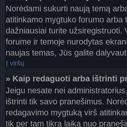
Norėdami sukurti naują temą arb
atitinkamo mygtuko forumo arba 
dažniausiai turite užsiregistruoti
forume ir temoje nurodytas ekrano
naujas temas, Jūs galite dalyvauti
Į viršų
» Kaip redaguoti arba ištrinti 
Jeigu nesate nei administratorius,
ištrinti tik savo pranešimus. No
redagavimo mygtuką virš atitinkam
tik per tam tikrą laiką nuo prane