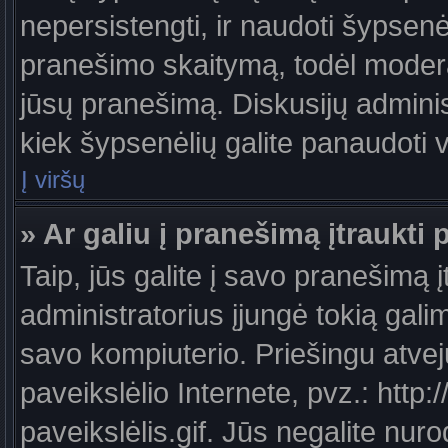
nepersistengti, ir naudoti šypsen
pranešimo skaitymą, todėl moderat
jūsų pranešimą. Diskusijų administ
kiek šypsenėlių galite panaudoti
Į viršų
» Ar galiu į pranešimą įtraukti 
Taip, jūs galite į savo pranešimą į
administratorius įjungė tokią galimy
savo kompiuterio. Priešingu atveju
paveikslėlio Internete, pvz.: ht
paveikslėlis.gif. Jūs negalite nuro