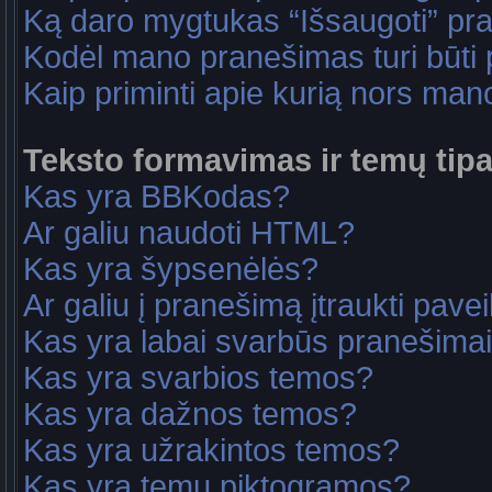
Ką daro mygtukas “Išsaugoti” p
Kodėl mano pranešimas turi būti p
Kaip priminti apie kurią nors ma
Teksto formavimas ir temų tipa
Kas yra BBKodas?
Ar galiu naudoti HTML?
Kas yra šypsenėlės?
Ar galiu į pranešimą įtraukti pavei
Kas yra labai svarbūs pranešima
Kas yra svarbios temos?
Kas yra dažnos temos?
Kas yra užrakintos temos?
Kas yra temų piktogramos?