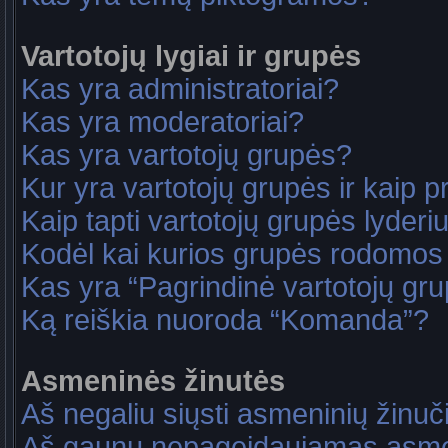
Vartotojų lygiai ir grupės
Kas yra administratoriai?
Kas yra moderatoriai?
Kas yra vartotojų grupės?
Kur yra vartotojų grupės ir kaip pri
Kaip tapti vartotojų grupės lyderi
Kodėl kai kurios grupės rodomos 
Kas yra “Pagrindinė vartotojų gr
Ką reiškia nuoroda “Komanda”?
Asmeninės žinutės
Aš negaliu siųsti asmeninių žinuč
Aš gaunu nepageidaujamas asme