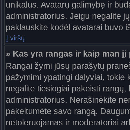
unikalus. Avatarų galimybę ir būdą,
administratorius. Jeigu negalite jų
paklauskite kodėl avatarai buvo iš
Į viršų
» Kas yra rangas ir kaip man jį 
Rangai žymi jūsų parašytų praneši
pažymimi ypatingi dalyviai, tokie 
negalite tiesiogiai pakeisti rangų,
administratorius. Nerašinėkite ne
pakeltumėte savo rangą. Daugumoj
netoleruojamas ir moderatoriai ar