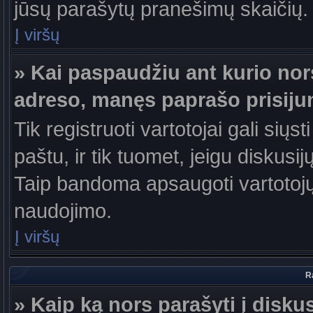
jūsų parašytų pranešimų skaičių.
Į viršų
» Kai paspaudžiu ant kurio nor
adreso, manęs paprašo prisiju
Tik registruoti vartotojai gali sių
paštu, ir tik tuomet, jeigu diskusi
Taip bandoma apsaugoti vartotojų
naudojimo.
Į viršų
R
» Kaip ką nors parašyti į disku