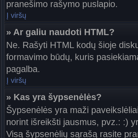
pranešimo rašymo puslapio.
Į viršų
» Ar galiu naudoti HTML?
Ne. Rašyti HTML kodų šioje diskus
formavimo būdų, kuris pasiekiam
pagalba.
Į viršų
» Kas yra šypsenėlės?
Šypsenėlės yra maži paveikslėlia
norint išreikšti jausmus, pvz.: :) y
Visą šypsenėlių sąrašą rasite pr