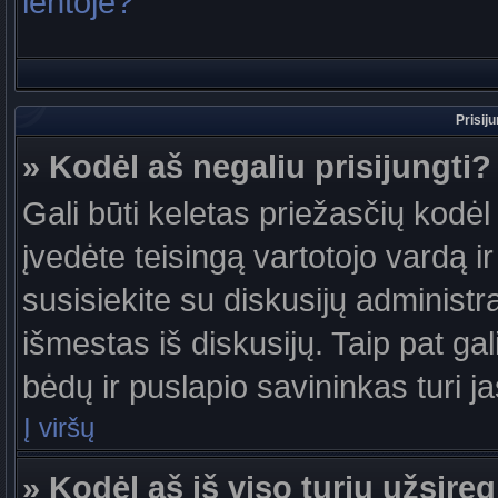
lentoje?
Prisij
» Kodėl aš negaliu prisijungti?
Gali būti keletas priežasčių kodėl t
įvedėte teisingą vartotojo vardą ir 
susisiekite su diskusijų administr
išmestas iš diskusijų. Taip pat gal
bėdų ir puslapio savininkas turi jas
Į viršų
» Kodėl aš iš viso turiu užsireg