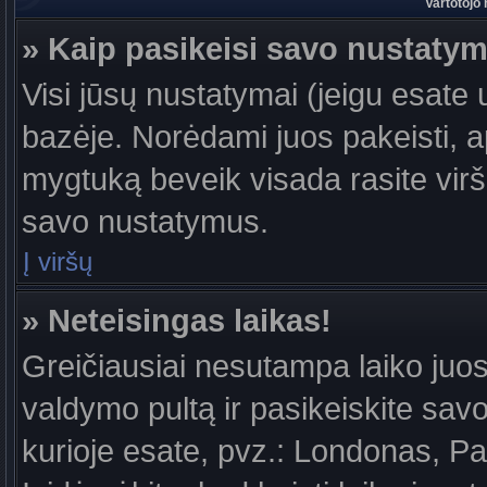
Vartotojo
» Kaip pasikeisi savo nustaty
Visi jūsų nustatymai (jeigu esat
bazėje. Norėdami juos pakeisti, a
mygtuką beveik visada rasite viršu
savo nustatymus.
Į viršų
» Neteisingas laikas!
Greičiausiai nesutampa laiko juost
valdymo pultą ir pasikeiskite savo l
kurioje esate, pvz.: Londonas, Par