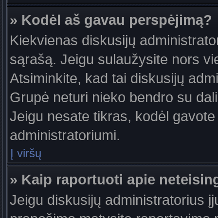
» Kodėl aš gavau perspėjimą?
Kiekvienas diskusijų administrator
sąrašą. Jeigu sulaužysite nors vie
Atsiminkite, kad tai diskusijų ad
Grupė neturi nieko bendro su dal
Jeigu nesate tikras, kodėl gavote 
administratoriumi.
Į viršų
» Kaip raportuoti apie neteis
Jeigu diskusijų administratorius į