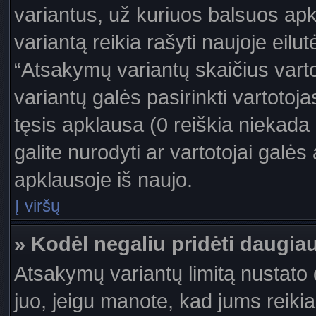
variantus, už kuriuos balsuos ap
variantą reikia rašyti naujoje eil
“Atsakymų variantų skaičius vartot
variantų galės pasirinkti vartotoj
tęsis apklausa (0 reiškia niekada 
galite nurodyti ar vartotojai galės
apklausoje iš naujo.
Į viršų
» Kodėl negaliu pridėti daugi
Atsakymų variantų limitą nustato d
juo, jeigu manote, kad jums reiki