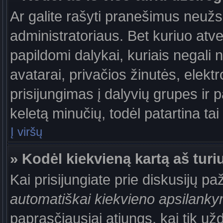
Ar galite rašyti pranešimus neužs
administratoriaus. Bet kuriuo atv
papildomi dalykai, kuriais negali 
avatarai, privačios žinutės, elek
prisijungimas į dalyvių grupes ir p
keletą minučių, todėl patartina tai
Į viršų
» Kodėl kiekvieną kartą aš turiu
Kai prisijungiate prie diskusijų p
automatiškai kiekvieno apsilank
paprasčiausiai atjungs, kai tik už