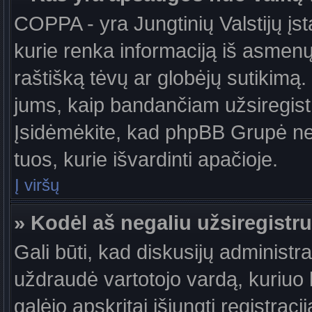
COPPA - yra Jungtinių Valstijų įst
kurie renka informaciją iš asmenų 
raštišką tėvų ar globėjų sutikimą. J
jums, kaip bandančiam užsiregistru
Įsidėmėkite, kad phpBB Grupė nete
tuos, kurie išvardinti apačioje.
Į viršų
» Kodėl aš negaliu užsiregistru
Gali būti, kad diskusijų administ
uždraudė vartotojo vardą, kuriuo b
galėjo apskritai išjungti registraci