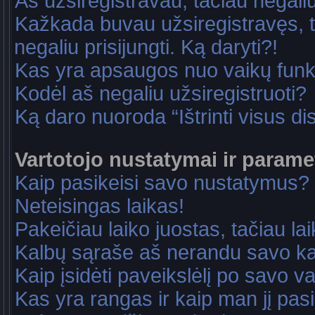
Aš užsiregistravau, tačiau negaliu 
Kažkada buvau užsiregistravęs, ta
negaliu prisijungti. Ką daryti?!
Kas yra apsaugos nuo vaikų fun
Kodėl aš negaliu užsiregistruoti?
Ką daro nuoroda “Ištrinti visus di
Vartotojo nustatymai ir parame
Kaip pasikeisi savo nustatymus?
Neteisingas laikas!
Pakeičiau laiko juostas, tačiau lai
Kalbų sąraše aš nerandu savo ka
Kaip įsidėti paveikslėlį po savo v
Kas yra rangas ir kaip man jį pasi