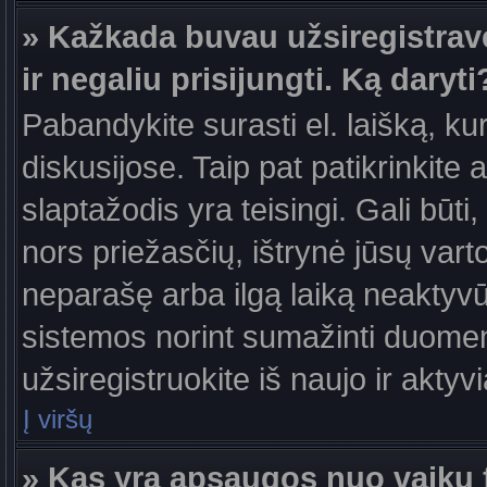
» Kažkada buvau užsiregistravęs
ir negaliu prisijungti. Ką daryti
Pabandykite surasti el. laišką, ku
diskusijose. Taip pat patikrinkite a
slaptažodis yra teisingi. Gali būti
nors priežasčių, ištrynė jūsų var
neparašę arba ilgą laiką neaktyvūs
sistemos norint sumažinti duomen
užsiregistruokite iš naujo ir aktyv
Į viršų
» Kas yra apsaugos nuo vaikų