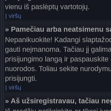
vienu iš paslėptų vartotojų.
Į viršų
» Pamečiau arba neatsimenu s
Nepanikuokite! Kadangi slaptažo
gauti neįmanoma. Tačiau jį galima 
prisijungimo langą ir paspauskite
nuorodos. Toliau sekite nurodymus
prisijungti.
Į viršų
» Aš užsiregistravau, tačiau neg