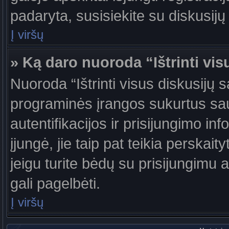
padaryta, susisiekite su diskusijų
Į viršų
» Ką daro nuoroda “Ištrinti vis
Nuoroda “Ištrinti visus diskusijų 
programinės įrangos sukurtus sa
autentifikacijos ir prisijungimo in
įjungė, jie taip pat teikia perskai
jeigu turite bėdų su prisijungimu 
gali pagelbėti.
Į viršų