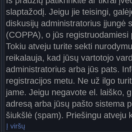
Iš pradžių patikrinkite ar tikrai įv
slaptažodį. Jeigu jie teisingi, galė
diskusijų administratorius įjungė
(COPPA), o jūs registruodamiesi 
Tokiu atveju turite sekti nurodymu
reikalauja, kad jūsų vartotojo var
administratorius arba jūs pats. In
registracijos metu. Ne už ilgo turi
jame. Jeigu negavote el. laiško, g
adresą arba jūsų pašto sistema pa
šiukšlė (spam). Priešingu atveju kr
Į viršų