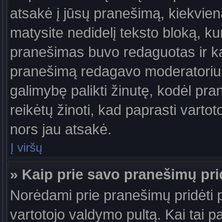
atsakė į jūsų pranešimą, kiekvie
matysite nedidelį teksto bloką, k
pranešimas buvo redaguotas ir k
pranešimą redagavo moderatorius a
galimybę palikti žinutę, kodėl pr
reikėtų žinoti, kad paprasti vartotoj
nors jau atsakė.
Į viršų
» Kaip prie savo pranešimų pri
Norėdami prie pranešimų pridėti pa
vartotojo valdymo pultą. Kai tai 