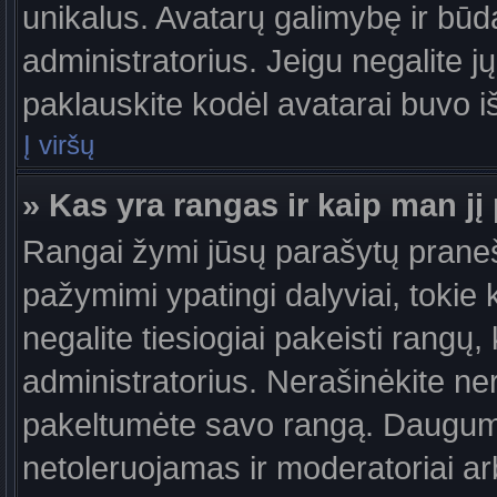
unikalus. Avatarų galimybę ir būdą,
administratorius. Jeigu negalite jų
paklauskite kodėl avatarai buvo iš
Į viršų
» Kas yra rangas ir kaip man jį 
Rangai žymi jūsų parašytų praneši
pažymimi ypatingi dalyviai, tokie 
negalite tiesiogiai pakeisti rangų,
administratorius. Nerašinėkite ne
pakeltumėte savo rangą. Daugumoj
netoleruojamas ir moderatoriai ar