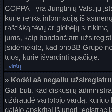
COPPA - yra Jungtinių Valstijų įst
kurie renka informaciją iš asmenų 
raštišką tėvų ar globėjų sutikimą. J
jums, kaip bandančiam užsiregistru
Įsidėmėkite, kad phpBB Grupė nete
tuos, kurie išvardinti apačioje.
Į viršų
» Kodėl aš negaliu užsiregistru
Gali būti, kad diskusijų administ
uždraudė vartotojo vardą, kuriuo b
galėjo apskritai išjungti registraci