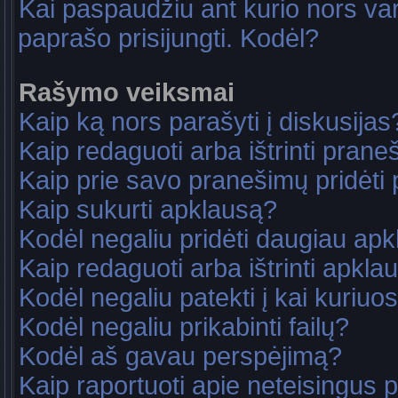
Kai paspaudžiu ant kurio nors va
paprašo prisijungti. Kodėl?
Rašymo veiksmai
Kaip ką nors parašyti į diskusijas
Kaip redaguoti arba ištrinti pran
Kaip prie savo pranešimų pridėti
Kaip sukurti apklausą?
Kodėl negaliu pridėti daugiau ap
Kaip redaguoti arba ištrinti apkla
Kodėl negaliu patekti į kai kuriu
Kodėl negaliu prikabinti failų?
Kodėl aš gavau perspėjimą?
Kaip raportuoti apie neteisingus