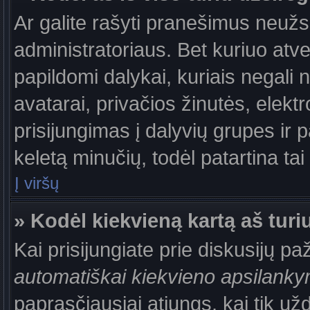
Ar galite rašyti pranešimus neužs
administratoriaus. Bet kuriuo atv
papildomi dalykai, kuriais negali 
avatarai, privačios žinutės, elek
prisijungimas į dalyvių grupes ir p
keletą minučių, todėl patartina tai
Į viršų
» Kodėl kiekvieną kartą aš turiu
Kai prisijungiate prie diskusijų p
automatiškai kiekvieno apsilank
paprasčiausiai atjungs, kai tik už