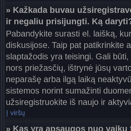
» Kažkada buvau užsiregistravęs
ir negaliu prisijungti. Ką daryti
Pabandykite surasti el. laišką, ku
diskusijose. Taip pat patikrinkite a
slaptažodis yra teisingi. Gali būti
nors priežasčių, ištrynė jūsų var
neparašę arba ilgą laiką neaktyvūs
sistemos norint sumažinti duomen
užsiregistruokite iš naujo ir aktyv
Į viršų
» Kas yra apsaugos nuo vaikų