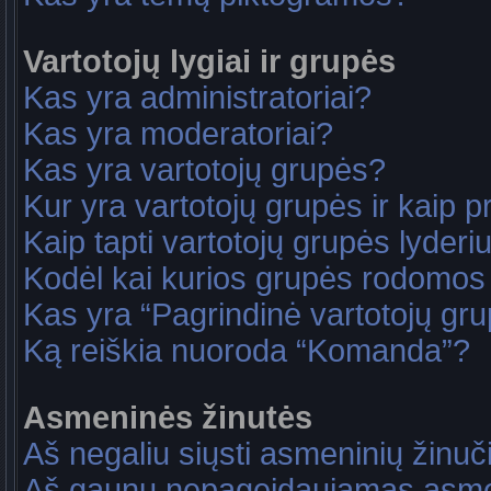
Vartotojų lygiai ir grupės
Kas yra administratoriai?
Kas yra moderatoriai?
Kas yra vartotojų grupės?
Kur yra vartotojų grupės ir kaip pri
Kaip tapti vartotojų grupės lyderi
Kodėl kai kurios grupės rodomos 
Kas yra “Pagrindinė vartotojų gr
Ką reiškia nuoroda “Komanda”?
Asmeninės žinutės
Aš negaliu siųsti asmeninių žinuč
Aš gaunu nepageidaujamas asme