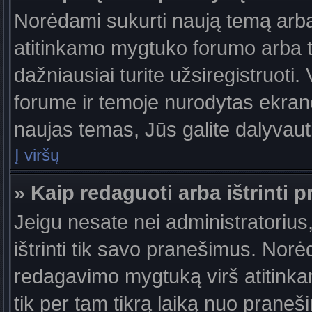
Norėdami sukurti naują temą arb
atitinkamo mygtuko forumo arba 
dažniausiai turite užsiregistruoti
forume ir temoje nurodytas ekrano
naujas temas, Jūs galite dalyvauti
Į viršų
» Kaip redaguoti arba ištrinti 
Jeigu nesate nei administratorius,
ištrinti tik savo pranešimus. No
redagavimo mygtuką virš atitinkam
tik per tam tikrą laiką nuo prane