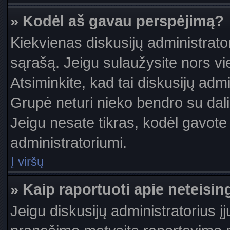
» Kodėl aš gavau perspėjimą?
Kiekvienas diskusijų administrator
sąrašą. Jeigu sulaužysite nors vie
Atsiminkite, kad tai diskusijų ad
Grupė neturi nieko bendro su dal
Jeigu nesate tikras, kodėl gavote 
administratoriumi.
Į viršų
» Kaip raportuoti apie neteis
Jeigu diskusijų administratorius į