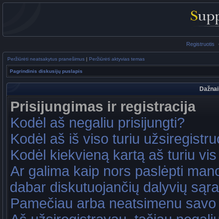
Registruotis
Peržiūrėti neatsakytus pranešimus
|
Peržiūrėti aktyvias temas
Pagrindinis diskusijų puslapis
Dažnai
Prisijungimas ir registracija
Kodėl aš negaliu prisijungti?
Kodėl aš iš viso turiu užsiregistru
Kodėl kiekvieną kartą aš turiu vis 
Ar galima kaip nors paslėpti mano
dabar diskutuojančių dalyvių sąr
Pamečiau arba neatsimenu savo 