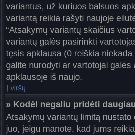
variantus, už kuriuos balsuos ap
variantą reikia rašyti naujoje eil
“Atsakymų variantų skaičius vartot
variantų galės pasirinkti vartotoj
tęsis apklausa (0 reiškia niekada 
galite nurodyti ar vartotojai galės
apklausoje iš naujo.
Į viršų
» Kodėl negaliu pridėti daugi
Atsakymų variantų limitą nustato d
juo, jeigu manote, kad jums reiki