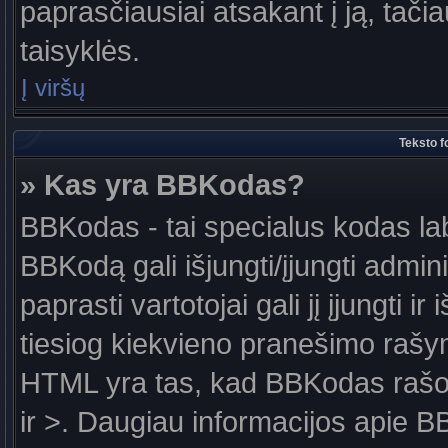
paprasčiausiai atsakant į ją, tačiau
taisyklės.
Į viršų
Teksto f
» Kas yra BBKodas?
BBKodas - tai specialus kodas la
BBKodą gali išjungti/įjungti admin
paprasti vartotojai gali jį įjungti 
tiesiog kiekvieno pranešimo raš
HTML yra tas, kad BBKodas rašoma
ir >. Daugiau informacijos apie B