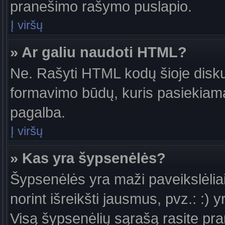
pranešimo rašymo puslapio.
Į viršų
» Ar galiu naudoti HTML?
Ne. Rašyti HTML kodų šioje diskus
formavimo būdų, kuris pasiekiam
pagalba.
Į viršų
» Kas yra šypsenėlės?
Šypsenėlės yra maži paveikslėlia
norint išreikšti jausmus, pvz.: :) y
Visą šypsenėlių sąrašą rasite pr