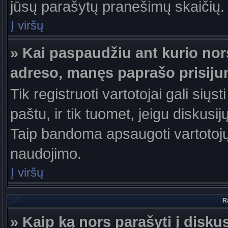
jūsų parašytų pranešimų skaičių.
Į viršų
» Kai paspaudžiu ant kurio nor
adreso, manęs paprašo prisiju
Tik registruoti vartotojai gali sių
paštu, ir tik tuomet, jeigu diskusi
Taip bandoma apsaugoti vartotojų
naudojimo.
Į viršų
R
» Kaip ką nors parašyti į disku