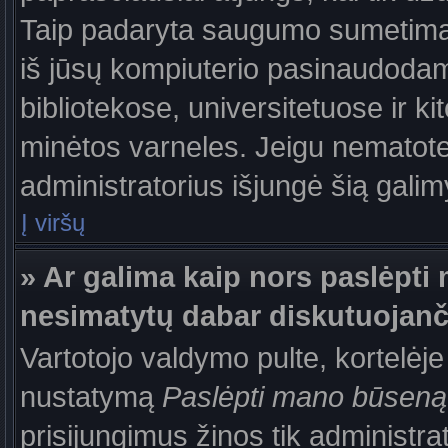
Taip padaryta saugumo sumetimais
iš jūsų kompiuterio pasinaudodam
bibliotekose, universitetuose ir k
minėtos varneles. Jeigu nematote
administratorius išjungė šią gali
Į viršų
» Ar galima kaip nors paslėpti 
nesimatytų dabar diskutuojanč
Vartotojo valdymo pulte, kortelėje
nustatymą
Paslėpti mano būseną
prisijungimus žinos tik administrat