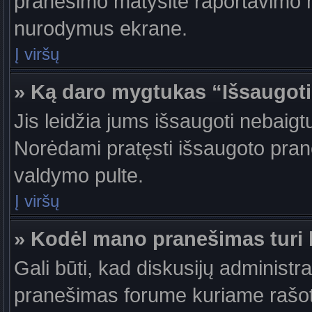
pranešimo matysite raportavimo m
nurodymus ekrane.
Į viršų
» Ką daro mygtukas “Išsaugot
Jis leidžia jums išsaugoti nebaigt
Norėdami pratęsti išsaugoto pran
valdymo pulte.
Į viršų
» Kodėl mano pranešimas turi b
Gali būti, kad diskusijų administr
pranešimas forume kuriame rašote tu