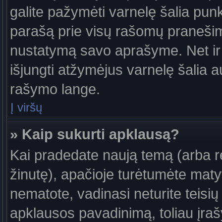
galite pažymėti varnelę šalia pun
parašą prie visų rašomų pranešimų
nustatymą savo aprašyme. Net ir 
išjungti atžymėjus varnelę šalia
rašymo lange.
Į viršų
» Kaip sukurti apklausą?
Kai pradedate naują temą (arba 
žinutę), apačioje turėtumėte maty
nematote, vadinasi neturite teisių 
apklausos pavadinimą, toliau įra