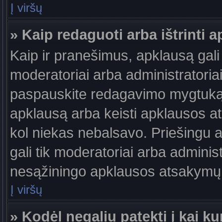
Į viršų
» Kaip redaguoti arba ištrinti 
Kaip ir pranešimus, apklausą gali 
moderatoriai arba administratori
paspauskite redagavimo mygtuką š
apklausą arba keisti apklausos at
kol niekas nebalsavo. Priešingu at
gali tik moderatoriai arba adminis
nesąžiningo apklausos atsakymų v
Į viršų
» Kodėl negaliu patekti į kai 