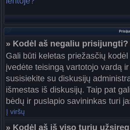
lentoje?
Prisij
» Kodėl aš negaliu prisijungti?
Gali būti keletas priežasčių kodėl t
įvedėte teisingą vartotojo vardą ir 
susisiekite su diskusijų administr
išmestas iš diskusijų. Taip pat gal
bėdų ir puslapio savininkas turi jas
Į viršų
» Kodėl aš iš viso turiu užsireg