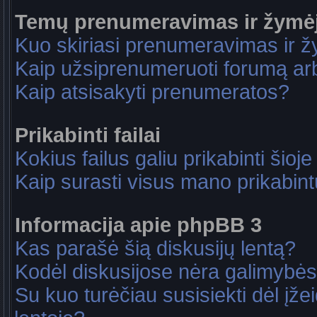
Temų prenumeravimas ir žymė
Kuo skiriasi prenumeravimas ir 
Kaip užsiprenumeruoti forumą a
Kaip atsisakyti prenumeratos?
Prikabinti failai
Kokius failus galiu prikabinti šioje
Kaip surasti visus mano prikabint
Informacija apie phpBB 3
Kas parašė šią diskusijų lentą?
Kodėl diskusijose nėra galimybė
Su kuo turėčiau susisiekti dėl įže