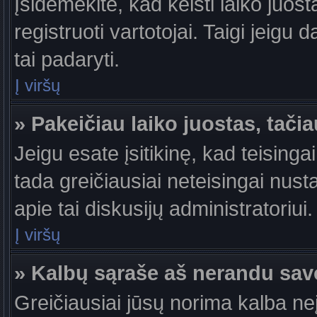
Įsidėmėkite, kad keisti laiko juosta
registruoti vartotojai. Taigi jeigu
tai padaryti.
Į viršų
» Pakeičiau laiko juostas, tačia
Jeigu esate įsitikinę, kad teisingai
tada greičiausiai neteisingai nust
apie tai diskusijų administratoriui.
Į viršų
» Kalbų sąraše aš nerandu sav
Greičiausiai jūsų norima kalba ne