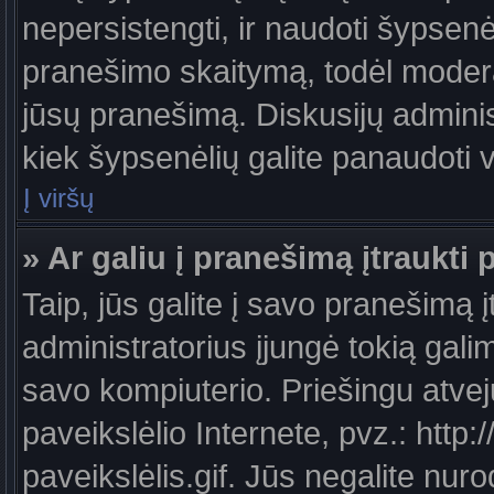
nepersistengti, ir naudoti šypsen
pranešimo skaitymą, todėl moderat
jūsų pranešimą. Diskusijų administ
kiek šypsenėlių galite panaudoti
Į viršų
» Ar galiu į pranešimą įtraukti 
Taip, jūs galite į savo pranešimą į
administratorius įjungė tokią galimy
savo kompiuterio. Priešingu atveju
paveikslėlio Internete, pvz.: ht
paveikslėlis.gif. Jūs negalite nuro