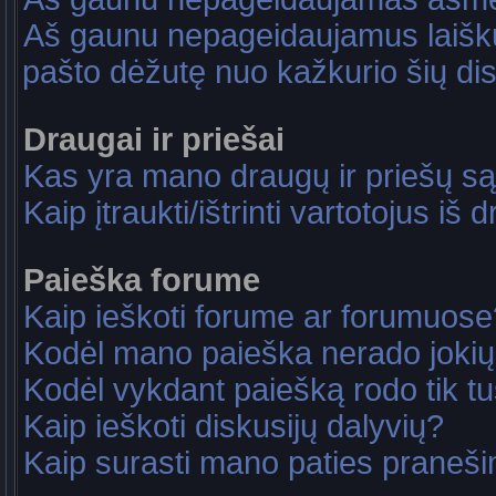
Aš gaunu nepageidaujamus laiškus
pašto dėžutę nuo kažkurio šių dis
Draugai ir priešai
Kas yra mano draugų ir priešų są
Kaip įtraukti/ištrinti vartotojus i
Paieška forume
Kaip ieškoti forume ar forumuose
Kodėl mano paieška nerado jokių
Kodėl vykdant paiešką rodo tik tu
Kaip ieškoti diskusijų dalyvių?
Kaip surasti mano paties praneš