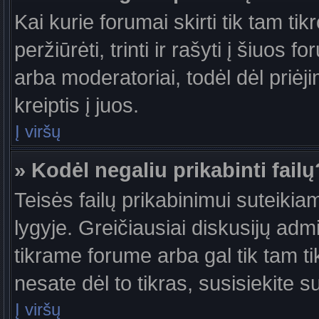
Kai kurie forumai skirti tik tam ti
peržiūrėti, trinti ir rašyti į šiuo
arba moderatoriai, todėl dėl priėj
kreiptis į juos.
Į viršų
» Kodėl negaliu prikabinti failų
Teisės failų prikabinimui suteiki
lygyje. Greičiausiai diskusijų admi
tikrame forume arba gal tik tam ti
nesate dėl to tikras, susisiekite s
Į viršų