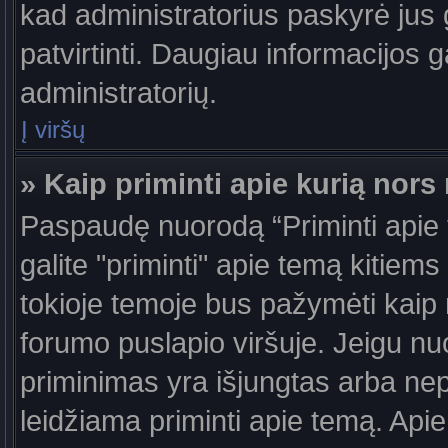
kad administratorius paskyrė jus g
patvirtinti. Daugiau informacijos g
administratorių.
Į viršų
» Kaip priminti apie kurią nor
Paspaudę nuorodą “Priminti apie
galite "priminti" apie temą kitiem
tokioje temoje bus pažymėti kaip 
forumo puslapio viršuje. Jeigu nu
priminimas yra išjungtas arba nep
leidžiama priminti apie temą. Apie 