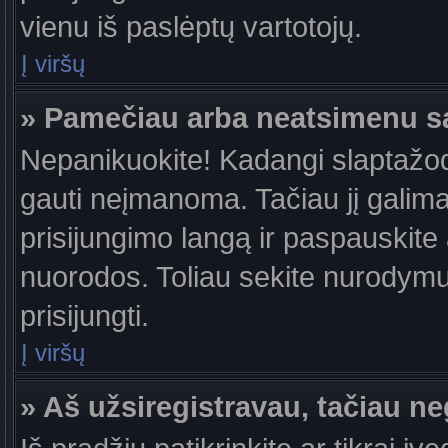
vienu iš paslėptų vartotojų.
Į viršų
» Pamečiau arba neatsimenu s
Nepanikuokite! Kadangi slaptažo
gauti neįmanoma. Tačiau jį galima 
prisijungimo langą ir paspauskite
nuorodos. Toliau sekite nurodymus
prisijungti.
Į viršų
» Aš užsiregistravau, tačiau neg