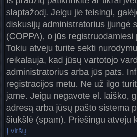
Iš pradžių patikrinkite ar tikrai įv
slaptažodį. Jeigu jie teisingi, galė
diskusijų administratorius įjungė
(COPPA), o jūs registruodamiesi 
Tokiu atveju turite sekti nurodymu
reikalauja, kad jūsų vartotojo var
administratorius arba jūs pats. In
registracijos metu. Ne už ilgo turi
jame. Jeigu negavote el. laiško, g
adresą arba jūsų pašto sistema pa
šiukšlė (spam). Priešingu atveju kr
Į viršų