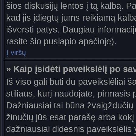
šios diskusijų lentos į tą kalbą. P
kad jis įdiegtų jums reikiamą kalb
išversti patys. Daugiau informaci
rasite šio puslapio apačioje).
Į viršų
» Kaip įsidėti paveikslėlį po s
Iš viso gali būti du paveikslėliai 
stiliaus, kurį naudojate, pirmasis 
Dažniausiai tai būna žvaigždučių a
žinučių jūs esat parašę arba kokį 
dažniausiai didesnis paveikslėlis 