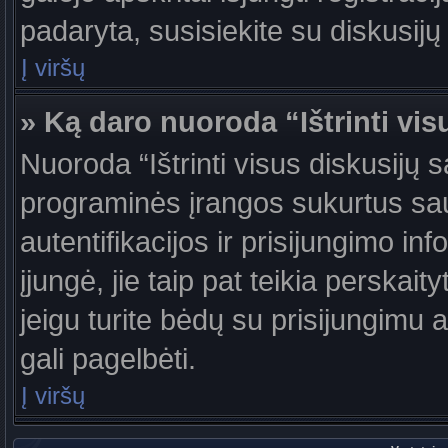
padaryta, susisiekite su diskusijų
Į viršų
» Ką daro nuoroda “Ištrinti vis
Nuoroda “Ištrinti visus diskusijų 
programinės įrangos sukurtus sa
autentifikacijos ir prisijungimo in
įjungė, jie taip pat teikia perskai
jeigu turite bėdų su prisijungimu 
gali pagelbėti.
Į viršų