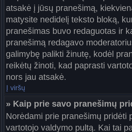
atsakė į jūsų pranešimą, kiekvie
matysite nedidelį teksto bloką, k
pranešimas buvo redaguotas ir k
pranešimą redagavo moderatorius a
galimybę palikti žinutę, kodėl pr
reikėtų žinoti, kad paprasti vartotoj
nors jau atsakė.
Į viršų
» Kaip prie savo pranešimų pri
Norėdami prie pranešimų pridėti pa
vartotojo valdymo pultą. Kai tai 