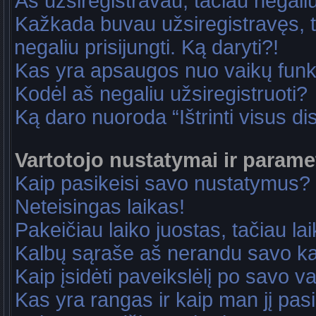
Aš užsiregistravau, tačiau negaliu 
Kažkada buvau užsiregistravęs, ta
negaliu prisijungti. Ką daryti?!
Kas yra apsaugos nuo vaikų fun
Kodėl aš negaliu užsiregistruoti?
Ką daro nuoroda “Ištrinti visus di
Vartotojo nustatymai ir parame
Kaip pasikeisi savo nustatymus?
Neteisingas laikas!
Pakeičiau laiko juostas, tačiau lai
Kalbų sąraše aš nerandu savo ka
Kaip įsidėti paveikslėlį po savo v
Kas yra rangas ir kaip man jį pasi