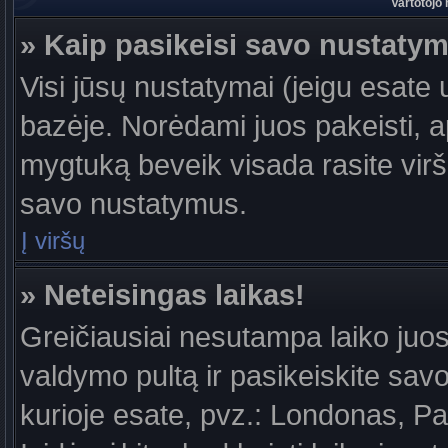
Vartotojo
» Kaip pasikeisi savo nustaty
Visi jūsų nustatymai (jeigu esat
bazėje. Norėdami juos pakeisti, a
mygtuką beveik visada rasite viršu
savo nustatymus.
Į viršų
» Neteisingas laikas!
Greičiausiai nesutampa laiko juost
valdymo pultą ir pasikeiskite savo l
kurioje esate, pvz.: Londonas, Par