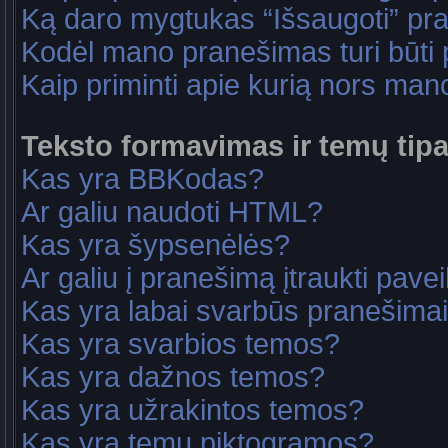
Ką daro mygtukas “Išsaugoti” p
Kodėl mano pranešimas turi būti p
Kaip priminti apie kurią nors ma
Teksto formavimas ir temų tipa
Kas yra BBKodas?
Ar galiu naudoti HTML?
Kas yra šypsenėlės?
Ar galiu į pranešimą įtraukti pavei
Kas yra labai svarbūs pranešima
Kas yra svarbios temos?
Kas yra dažnos temos?
Kas yra užrakintos temos?
Kas yra temų piktogramos?