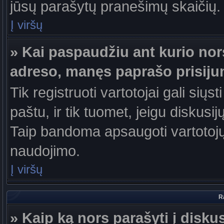
jūsų parašytų pranešimų skaičių.
Į viršų
» Kai paspaudžiu ant kurio nor
adreso, manęs paprašo prisiju
Tik registruoti vartotojai gali sių
paštu, ir tik tuomet, jeigu diskusi
Taip bandoma apsaugoti vartotojų
naudojimo.
Į viršų
R
» Kaip ką nors parašyti į disku