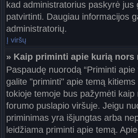
kad administratorius paskyrė jus g
patvirtinti. Daugiau informacijos g
administratorių.
Į viršų
» Kaip priminti apie kurią nor
Paspaudę nuorodą “Priminti apie
galite "priminti" apie temą kitiem
tokioje temoje bus pažymėti kaip 
forumo puslapio viršuje. Jeigu nu
priminimas yra išjungtas arba nep
leidžiama priminti apie temą. Apie 