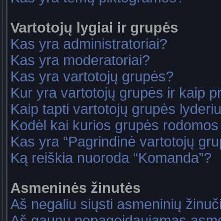
Vartotojų lygiai ir grupės
Kas yra administratoriai?
Kas yra moderatoriai?
Kas yra vartotojų grupės?
Kur yra vartotojų grupės ir kaip pri
Kaip tapti vartotojų grupės lyderi
Kodėl kai kurios grupės rodomos 
Kas yra “Pagrindinė vartotojų gr
Ką reiškia nuoroda “Komanda”?
Asmeninės žinutės
Aš negaliu siųsti asmeninių žinuč
Aš gaunu nepageidaujamas asme