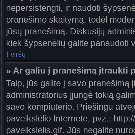
nepersistengti, ir naudoti šypsen
pranešimo skaitymą, todėl moderat
jūsų pranešimą. Diskusijų administ
kiek šypsenėlių galite panaudoti
Į viršų
» Ar galiu į pranešimą įtraukti 
Taip, jūs galite į savo pranešimą į
administratorius įjungė tokią galimy
savo kompiuterio. Priešingu atveju
paveikslėlio Internete, pvz.: ht
paveikslėlis.gif. Jūs negalite nuro