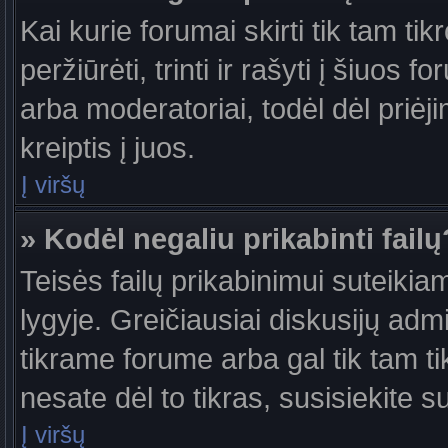
Kai kurie forumai skirti tik tam ti
peržiūrėti, trinti ir rašyti į šiuo
arba moderatoriai, todėl dėl priėj
kreiptis į juos.
Į viršų
» Kodėl negaliu prikabinti failų
Teisės failų prikabinimui suteiki
lygyje. Greičiausiai diskusijų admi
tikrame forume arba gal tik tam ti
nesate dėl to tikras, susisiekite s
Į viršų