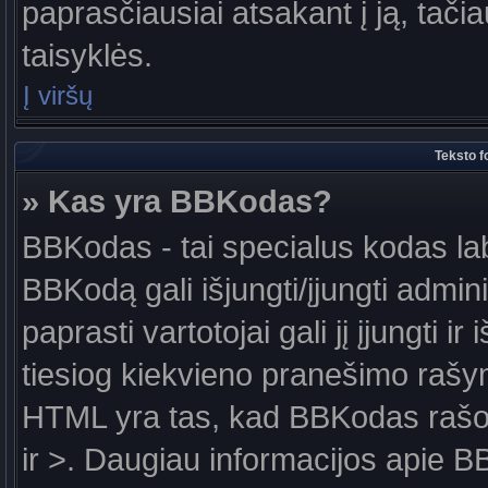
paprasčiausiai atsakant į ją, tačiau
taisyklės.
Į viršų
Teksto f
» Kas yra BBKodas?
BBKodas - tai specialus kodas la
BBKodą gali išjungti/įjungti admin
paprasti vartotojai gali jį įjungti 
tiesiog kiekvieno pranešimo raš
HTML yra tas, kad BBKodas rašoma
ir >. Daugiau informacijos apie B