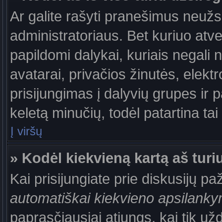
Ar galite rašyti pranešimus neužs
administratoriaus. Bet kuriuo atv
papildomi dalykai, kuriais negali 
avatarai, privačios žinutės, elek
prisijungimas į dalyvių grupes ir p
keletą minučių, todėl patartina tai
Į viršų
» Kodėl kiekvieną kartą aš turiu
Kai prisijungiate prie diskusijų p
automatiškai kiekvieno apsilank
paprasčiausiai atjungs, kai tik už