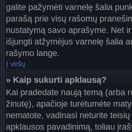
galite pažymėti varnelę šalia pun
parašą prie visų rašomų pranešimų
nustatymą savo aprašyme. Net ir 
išjungti atžymėjus varnelę šalia
rašymo lange.
Į viršų
» Kaip sukurti apklausą?
Kai pradedate naują temą (arba 
žinutę), apačioje turėtumėte maty
nematote, vadinasi neturite teisių 
apklausos pavadinimą, toliau įra