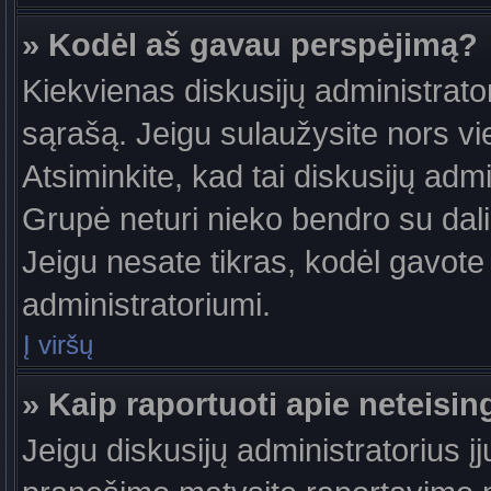
» Kodėl aš gavau perspėjimą?
Kiekvienas diskusijų administrator
sąrašą. Jeigu sulaužysite nors vie
Atsiminkite, kad tai diskusijų ad
Grupė neturi nieko bendro su dal
Jeigu nesate tikras, kodėl gavote 
administratoriumi.
Į viršų
» Kaip raportuoti apie neteis
Jeigu diskusijų administratorius į