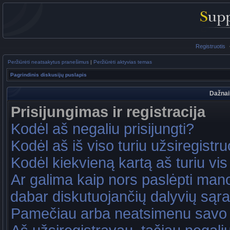
Registruotis
Peržiūrėti neatsakytus pranešimus
|
Peržiūrėti aktyvias temas
Pagrindinis diskusijų puslapis
Dažnai
Prisijungimas ir registracija
Kodėl aš negaliu prisijungti?
Kodėl aš iš viso turiu užsiregistru
Kodėl kiekvieną kartą aš turiu vis 
Ar galima kaip nors paslėpti mano
dabar diskutuojančių dalyvių sąr
Pamečiau arba neatsimenu savo 