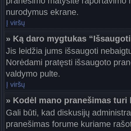
pranešimo matysite raportavimo m
nurodymus ekrane.
Į viršų
» Ką daro mygtukas “Išsaugot
Jis leidžia jums išsaugoti nebaigt
Norėdami pratęsti išsaugoto pran
valdymo pulte.
Į viršų
» Kodėl mano pranešimas turi b
Gali būti, kad diskusijų administr
pranešimas forume kuriame rašote tu