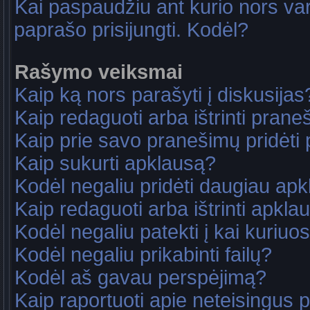
Kai paspaudžiu ant kurio nors va
paprašo prisijungti. Kodėl?
Rašymo veiksmai
Kaip ką nors parašyti į diskusijas
Kaip redaguoti arba ištrinti pran
Kaip prie savo pranešimų pridėti
Kaip sukurti apklausą?
Kodėl negaliu pridėti daugiau ap
Kaip redaguoti arba ištrinti apkla
Kodėl negaliu patekti į kai kuriu
Kodėl negaliu prikabinti failų?
Kodėl aš gavau perspėjimą?
Kaip raportuoti apie neteisingus