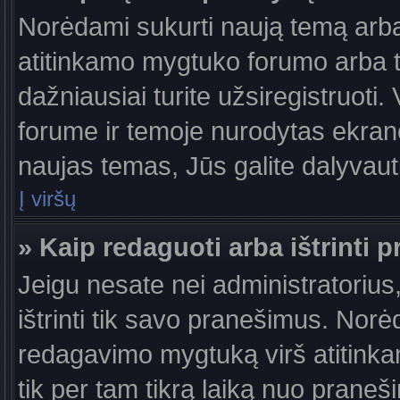
Norėdami sukurti naują temą arb
atitinkamo mygtuko forumo arba 
dažniausiai turite užsiregistruoti
forume ir temoje nurodytas ekrano
naujas temas, Jūs galite dalyvauti
Į viršų
» Kaip redaguoti arba ištrinti 
Jeigu nesate nei administratorius,
ištrinti tik savo pranešimus. No
redagavimo mygtuką virš atitinkam
tik per tam tikrą laiką nuo prane