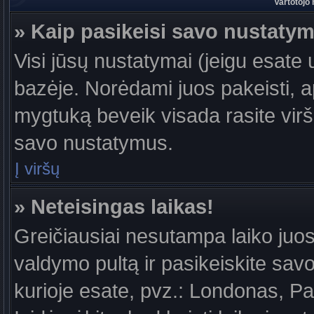
Vartotojo
» Kaip pasikeisi savo nustaty
Visi jūsų nustatymai (jeigu esat
bazėje. Norėdami juos pakeisti, a
mygtuką beveik visada rasite viršu
savo nustatymus.
Į viršų
» Neteisingas laikas!
Greičiausiai nesutampa laiko juost
valdymo pultą ir pasikeiskite savo l
kurioje esate, pvz.: Londonas, Par