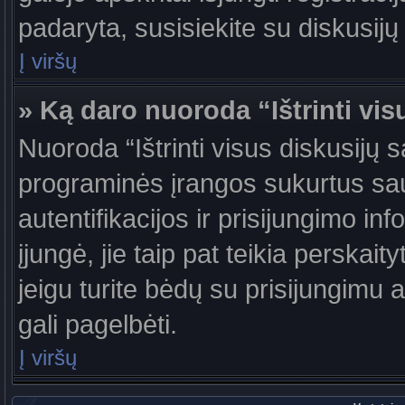
padaryta, susisiekite su diskusijų
Į viršų
» Ką daro nuoroda “Ištrinti vis
Nuoroda “Ištrinti visus diskusijų 
programinės įrangos sukurtus sa
autentifikacijos ir prisijungimo in
įjungė, jie taip pat teikia perskai
jeigu turite bėdų su prisijungimu 
gali pagelbėti.
Į viršų