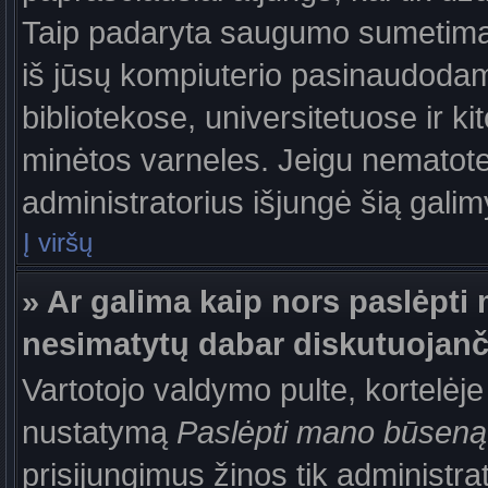
Taip padaryta saugumo sumetimais
iš jūsų kompiuterio pasinaudodam
bibliotekose, universitetuose ir k
minėtos varneles. Jeigu nematote
administratorius išjungė šią gali
Į viršų
» Ar galima kaip nors paslėpti 
nesimatytų dabar diskutuojanč
Vartotojo valdymo pulte, kortelėje
nustatymą
Paslėpti mano būseną
prisijungimus žinos tik administrat