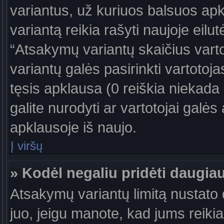
variantus, už kuriuos balsuos ap
variantą reikia rašyti naujoje eil
“Atsakymų variantų skaičius vartot
variantų galės pasirinkti vartotoj
tęsis apklausa (0 reiškia niekada 
galite nurodyti ar vartotojai galės
apklausoje iš naujo.
Į viršų
» Kodėl negaliu pridėti daugi
Atsakymų variantų limitą nustato d
juo, jeigu manote, kad jums reiki