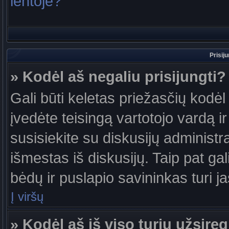
lentoje?
Prisij
» Kodėl aš negaliu prisijungti?
Gali būti keletas priežasčių kodėl t
įvedėte teisingą vartotojo vardą ir 
susisiekite su diskusijų administr
išmestas iš diskusijų. Taip pat gal
bėdų ir puslapio savininkas turi jas
Į viršų
» Kodėl aš iš viso turiu užsireg