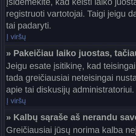
Įsidėmėkite, kad keisti laiko juosta
registruoti vartotojai. Taigi jeigu
tai padaryti.
Į viršų
» Pakeičiau laiko juostas, tačia
Jeigu esate įsitikinę, kad teisingai
tada greičiausiai neteisingai nust
apie tai diskusijų administratoriui.
Į viršų
» Kalbų sąraše aš nerandu sav
Greičiausiai jūsų norima kalba ne