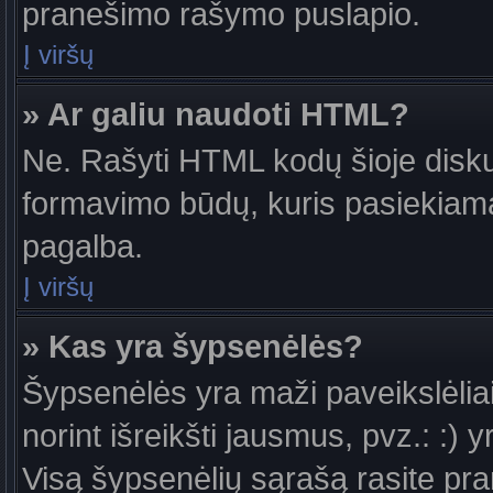
pranešimo rašymo puslapio.
Į viršų
» Ar galiu naudoti HTML?
Ne. Rašyti HTML kodų šioje diskus
formavimo būdų, kuris pasiekiam
pagalba.
Į viršų
» Kas yra šypsenėlės?
Šypsenėlės yra maži paveikslėlia
norint išreikšti jausmus, pvz.: :) y
Visą šypsenėlių sąrašą rasite pr