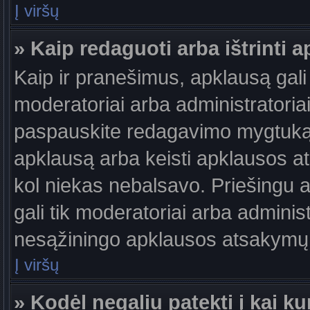
Į viršų
» Kaip redaguoti arba ištrinti 
Kaip ir pranešimus, apklausą gali 
moderatoriai arba administratori
paspauskite redagavimo mygtuką š
apklausą arba keisti apklausos at
kol niekas nebalsavo. Priešingu at
gali tik moderatoriai arba adminis
nesąžiningo apklausos atsakymų v
Į viršų
» Kodėl negaliu patekti į kai 