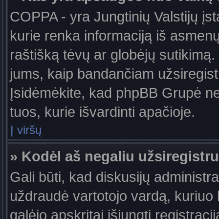
COPPA - yra Jungtinių Valstijų įst
kurie renka informaciją iš asmenų 
raštišką tėvų ar globėjų sutikimą. J
jums, kaip bandančiam užsiregistru
Įsidėmėkite, kad phpBB Grupė nete
tuos, kurie išvardinti apačioje.
Į viršų
» Kodėl aš negaliu užsiregistru
Gali būti, kad diskusijų administ
uždraudė vartotojo vardą, kuriuo b
galėjo apskritai išjungti registraci