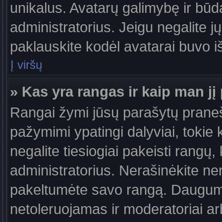
unikalus. Avatarų galimybę ir būdą,
administratorius. Jeigu negalite jų
paklauskite kodėl avatarai buvo iš
Į viršų
» Kas yra rangas ir kaip man jį 
Rangai žymi jūsų parašytų praneši
pažymimi ypatingi dalyviai, tokie 
negalite tiesiogiai pakeisti rangų,
administratorius. Nerašinėkite ne
pakeltumėte savo rangą. Daugumoj
netoleruojamas ir moderatoriai ar