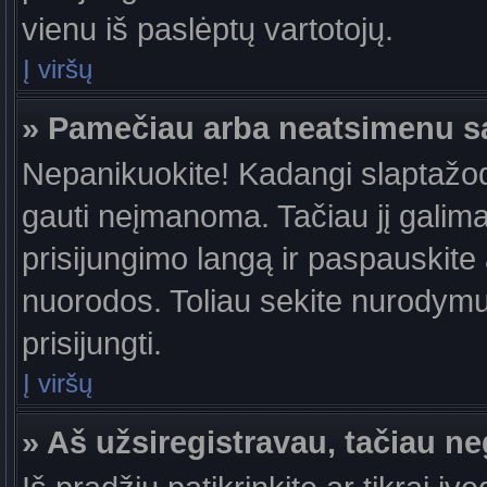
vienu iš paslėptų vartotojų.
Į viršų
» Pamečiau arba neatsimenu s
Nepanikuokite! Kadangi slaptažo
gauti neįmanoma. Tačiau jį galima 
prisijungimo langą ir paspauskite
nuorodos. Toliau sekite nurodymus
prisijungti.
Į viršų
» Aš užsiregistravau, tačiau neg