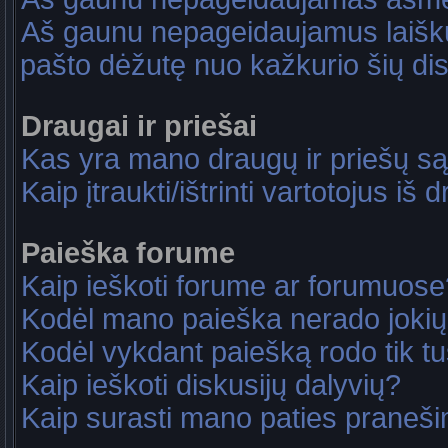
Aš gaunu nepageidaujamus laiškus
pašto dėžutę nuo kažkurio šių dis
Draugai ir priešai
Kas yra mano draugų ir priešų są
Kaip įtraukti/ištrinti vartotojus i
Paieška forume
Kaip ieškoti forume ar forumuose
Kodėl mano paieška nerado jokių
Kodėl vykdant paiešką rodo tik tu
Kaip ieškoti diskusijų dalyvių?
Kaip surasti mano paties praneš