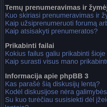
Temų prenumeravimas ir žymė
Kuo skiriasi prenumeravimas ir 
Kaip užsiprenumeruoti forumą a
Kaip atsisakyti prenumeratos?
Prikabinti failai
Kokius failus galiu prikabinti šioje
Kaip surasti visus mano prikabint
Informacija apie phpBB 3
Kas parašė šią diskusijų lentą?
Kodėl diskusijose nėra galimybė
Su kuo turėčiau susisiekti dėl įže