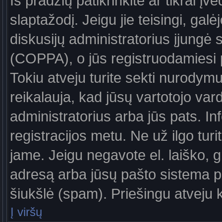
Iš pradžių patikrinkite ar tikrai įv
slaptažodį. Jeigu jie teisingi, galė
diskusijų administratorius įjungė
(COPPA), o jūs registruodamiesi 
Tokiu atveju turite sekti nurodymu
reikalauja, kad jūsų vartotojo var
administratorius arba jūs pats. In
registracijos metu. Ne už ilgo turi
jame. Jeigu negavote el. laiško, g
adresą arba jūsų pašto sistema pa
šiukšlė (spam). Priešingu atveju kr
Į viršų