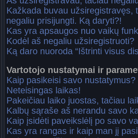
Aš užsiregistravau, tačiau negaliu 
Kažkada buvau užsiregistravęs, ta
negaliu prisijungti. Ką daryti?!
Kas yra apsaugos nuo vaikų fun
Kodėl aš negaliu užsiregistruoti?
Ką daro nuoroda “Ištrinti visus di
Vartotojo nustatymai ir parame
Kaip pasikeisi savo nustatymus?
Neteisingas laikas!
Pakeičiau laiko juostas, tačiau lai
Kalbų sąraše aš nerandu savo ka
Kaip įsidėti paveikslėlį po savo v
Kas yra rangas ir kaip man jį pasi