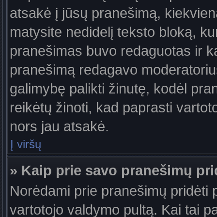
atsakė į jūsų pranešimą, kiekvie
matysite nedidelį teksto bloką, k
pranešimas buvo redaguotas ir k
pranešimą redagavo moderatorius a
galimybę palikti žinutę, kodėl pr
reikėtų žinoti, kad paprasti vartotoj
nors jau atsakė.
Į viršų
» Kaip prie savo pranešimų pri
Norėdami prie pranešimų pridėti pa
vartotojo valdymo pultą. Kai tai 