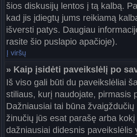
šios diskusijų lentos į tą kalbą. P
kad jis įdiegtų jums reikiamą kalb
išversti patys. Daugiau informaci
rasite šio puslapio apačioje).
Į viršų
» Kaip įsidėti paveikslėlį po s
Iš viso gali būti du paveikslėliai 
stiliaus, kurį naudojate, pirmasis 
Dažniausiai tai būna žvaigždučių a
žinučių jūs esat parašę arba kokį 
dažniausiai didesnis paveikslėlis 