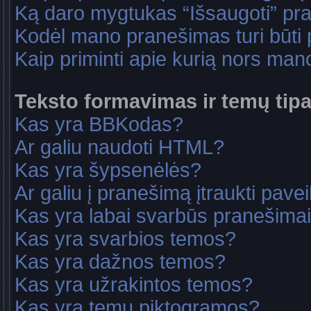
Ką daro mygtukas “Išsaugoti” p
Kodėl mano pranešimas turi būti p
Kaip priminti apie kurią nors ma
Teksto formavimas ir temų tipa
Kas yra BBKodas?
Ar galiu naudoti HTML?
Kas yra šypsenėlės?
Ar galiu į pranešimą įtraukti pavei
Kas yra labai svarbūs pranešima
Kas yra svarbios temos?
Kas yra dažnos temos?
Kas yra užrakintos temos?
Kas yra temų piktogramos?