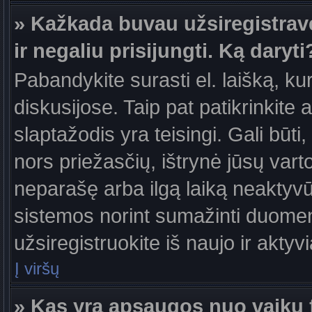
» Kažkada buvau užsiregistravęs
ir negaliu prisijungti. Ką daryti
Pabandykite surasti el. laišką, ku
diskusijose. Taip pat patikrinkite a
slaptažodis yra teisingi. Gali būti
nors priežasčių, ištrynė jūsų var
neparašę arba ilgą laiką neaktyvūs
sistemos norint sumažinti duomen
užsiregistruokite iš naujo ir aktyv
Į viršų
» Kas yra apsaugos nuo vaikų