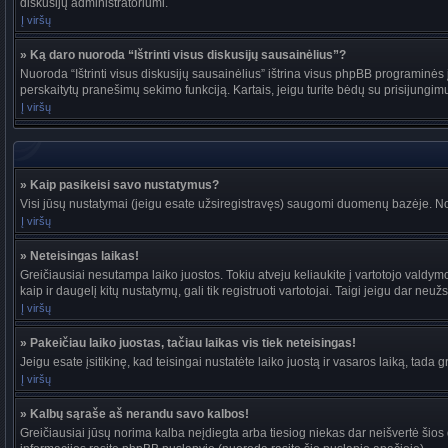
diskusijų administratoriumi.
Į viršų
» Ką daro nuoroda “Ištrinti visus diskusijų sausainėlius”?
Nuoroda “Ištrinti visus diskusijų sausainėlius” ištrina visus phpBB programinės į
perskaitytų pranešimų sekimo funkciją. Kartais, jeigu turite bėdų su prisijungim
Į viršų
» Kaip pasikeisi savo nustatymus?
Visi jūsų nustatymai (jeigu esate užsiregistravęs) saugomi duomenų bazėje. Nor
Į viršų
» Neteisingas laikas!
Greičiausiai nesutampa laiko juostos. Tokiu atveju keliaukite į vartotojo valdymo pu
kaip ir daugelį kitų nustatymų, gali tik registruoti vartotojai. Taigi jeigu dar neuž
Į viršų
» Pakeičiau laiko juostas, tačiau laikas vis tiek neteisingas!
Jeigu esate įsitikinę, kad teisingai nustatėte laiko juostą ir vasaros laiką, tada 
Į viršų
» Kalbų sąraše aš nerandu savo kalbos!
Greičiausiai jūsų norima kalba neįdiegta arba tiesiog niekas dar neišvertė šios d