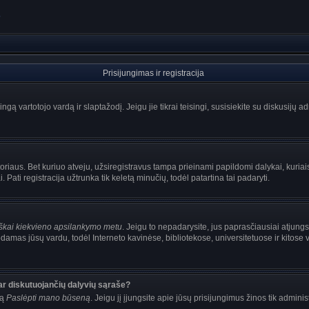
?
Prisijungimas ir registracija
singą vartotojo vardą ir slaptažodį. Jeigu jie tikrai teisingi, susisiekite su diskusijų 
oriaus. Bet kuriuo atveju, užsiregistravus tampa prieinami papildomi dalykai, kuriais
Pati registracija užtrunka tik keletą minučių, todėl patartina tai padaryti.
iškai kiekvieno apsilankymo metu
. Jeigu to nepadarysite, jus paprasčiausiai atjung
damas jūsų vardu, todėl Interneto kavinėse, bibliotekose, universitetuose ir kitose
ar diskutuojančių dalyvių sąraše?
mą
Paslėpti mano būseną
. Jeigu jį įjungsite apie jūsų prisijungimus žinos tik adminis