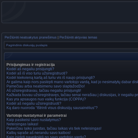
Peržiūrėti neatsakytus pranešimus
|
Peržiūrėti aktyvias temas
Pagrindinis diskusijų puslapis
Prisijungimas ir registracija
Kodėl aš negaliu prisijungti?
Kodėl aš iš viso turiu užsiregistruoti?
Kodėl kiekvieną kartą aš turiu vis iš naujo prisijungti?
Ar galima kaip nors paslėpti mano vartotojo vardą, kad jo nesimatytų dabar di
Pamečiau arba neatsimenu savo slaptažodžio!
Aš užsiregistravau, tačiau negaliu prisijungti!
Kažkada buvau užsiregistravęs, tačiau senai nerašiau į diskusijas, ir negaliu pri
Kas yra apsaugos nuo vaikų funkcija (COPPA)?
Kodėl aš negaliu užsiregistruoti?
Ką daro nuoroda “Ištrinti visus diskusijų sausainėlius”?
Vartotojo nustatymai ir parametrai
Kaip pasikeisi savo nustatymus?
Neteisingas laikas!
Pakeičiau laiko juostas, tačiau laikas vis tiek neteisingas!
Kalbų sąraše aš nerandu savo kalbos!
Kaip įsidėti paveikslėlį po savo vartotojo vardu?