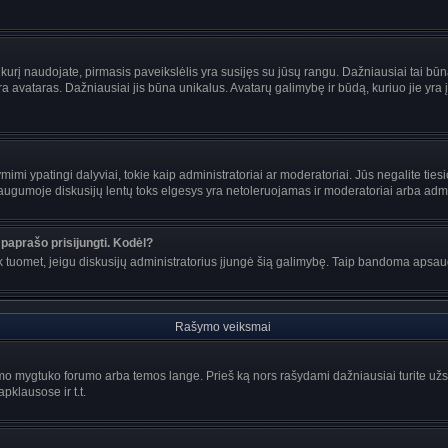
s, kurį naudojate, pirmasis paveikslėlis yra susijęs su jūsų rangu. Dažniausiai tai bū
ra avataras. Dažniausiai jis būna unikalus. Avatarų galimybę ir būdą, kuriuo jie yra į
mi ypatingi dalyviai, tokie kaip administratoriai ar moderatoriai. Jūs negalite tiesi
gumoje diskusijų lentų toks elgesys yra netoleruojamas ir moderatoriai arba admin
paprašo prisijungti. Kodėl?
ir tik tuomet, jeigu diskusijų administratorius įjungė šią galimybę. Taip bandoma aps
Rašymo veiksmai
o mygtuko forumo arba temos lange. Prieš ką nors rašydami dažniausiai turite užsir
pklausose ir t.t.