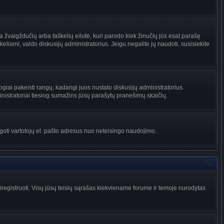
na žvaigždučių arba taškelių eilutė, kuri parodo kiek žinučių jūs esat parašę
keliami, valdo diskusijų administratorius. Jeigu negalite jų naudoti, susisiekite
ogiai pakeisti rangų, kadangi juos nustato diskusijų administratorius.
istratoriai tiesiog sumažins jūsų parašytų pranešimų skaičių.
augoti vartotojų el. pašto adresus nuo neteisingo naudojimo.
egistruoti. Visų jūsų teisių sąrašas kiekviename forume ir temoje nurodytas