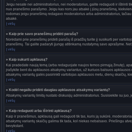
Jeigu nesate nei administratorius, nei moderatorius, galite redaguoti ir ištrint
nuo pranešimo parašymo. Jeigu kas nors jau atsakė į jūsų pranešimą, kiekvieną
rodomas jeigu pranešimą redagavo moderatorius arba administratorius, tačiau jie t
atsakė.
Į viršų
» Kaip prie savo pranešimų pridėti parašą?
Norėdami prie pranešimų pridėti parašą iš pradžių turite jį susikurti per vartot
pranešimų. Tai galite padaryti įjungę atitinkamą nustatymą savo aprašyme. Net
Į viršų
» Kaip sukurti apklausą?
Kai pradedate naują temą (arba redaguojate naujos temos pirmąją žinutę), apačio
įrašykite bent du apklausos atsakymų variantus, už kuriuos balsuos apklausos dal
atsakymų variantų galės pasirinkti vartotojas apklausos metu, dienų skaičių, kiek
Į viršų
» Kodėl negaliu pridėti daugiau apklausos atsakymų variantų?
Atsakymų variantų limitą nustato diskusijų administratorius. Susisiekite su juo,
Į viršų
» Kaip redaguoti arba ištrinti apklausą?
Kaip ir pranešimus, apklausą gali redaguoti tik tas, kuris ją sukūrė, moderato
atsakymų variantų skaičių galima tik tada, kol niekas nebalsavo. Priešingu atve
bevykstant.
Į viršų