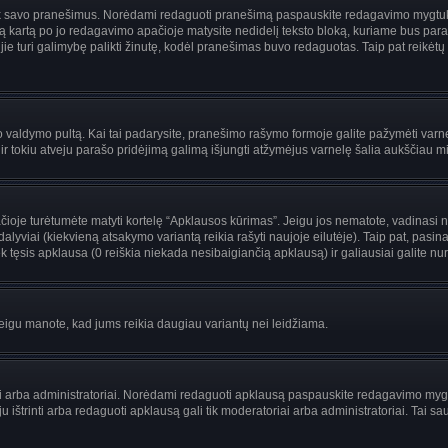
i tik savo pranešimus. Norėdami redaguoti pranešimą paspauskite redagavimo mygtuką v
 kartą po jo redagavimo apačioje matysite nedidelį teksto bloką, kuriame bus par
uri galimybę palikti žinutę, kodėl pranešimas buvo redaguotas. Taip pat reikėtų žinot
ojo valdymo pultą. Kai tai padarysite, pranešimo rašymo formoje galite pažymėti var
 ir tokiu atveju parašo pridėjimą galimą išjungti atžymėjus varnelę šalia aukščiau
je turėtumėte matyti kortelę “Apklausos kūrimas”. Jeigu jos nematote, vadinasi netu
yviai (kiekvieną atsakymo variantą reikia rašyti naujoje eilutėje). Taip pat, pasina
 tęsis apklausa (0 reiškia niekada nesibaigiančią apklausą) ir galiausiai galite nuro
 jeigu manote, kad jums reikia daugiau variantų nei leidžiama.
riai arba administratoriai. Norėdami redaguoti apklausą paspauskite redagavimo myg
ju ištrinti arba redaguoti apklausą gali tik moderatoriai arba administratoriai. Ta