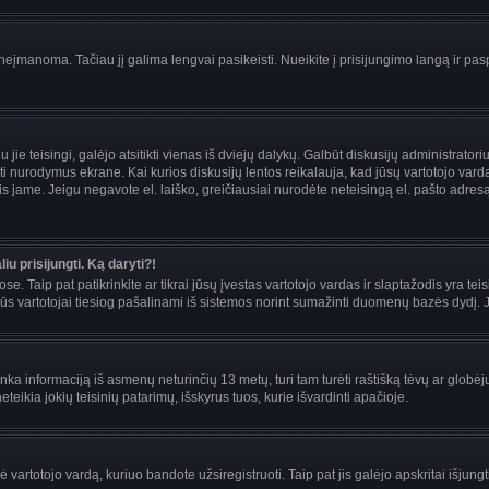
įmanoma. Tačiau jį galima lengvai pasikeisti. Nueikite į prisijungimo langą ir pas
eigu jie teisingi, galėjo atsitikti vienas iš dviejų dalykų. Galbūt diskusijų administra
i nurodymus ekrane. Kai kurios diskusijų lentos reikalauja, kad jūsų vartotojo vardą 
mais jame. Jeigu negavote el. laiško, greičiausiai nurodėte neteisingą el. pašto adre
iu prisijungti. Ką daryti?!
se. Taip pat patikrinkite ar tikrai jūsų įvestas vartotojo vardas ir slaptažodis yra teis
s vartotojai tiesiog pašalinami iš sistemos norint sumažinti duomenų bazės dydį. Jei
enka informaciją iš asmenų neturinčių 13 metų, turi tam turėti raštišką tėvų ar globėj
teikia jokių teisinių patarimų, išskyrus tuos, kurie išvardinti apačioje.
artotojo vardą, kuriuo bandote užsiregistruoti. Taip pat jis galėjo apskritai išjungti 