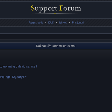
Registruotis
•
DUK
•
Ieškoti
•
Prisijungti
Dažnai užduodami klausimai
skutuojančių dalyvių sąraše?
sijungti. Ką daryti?!