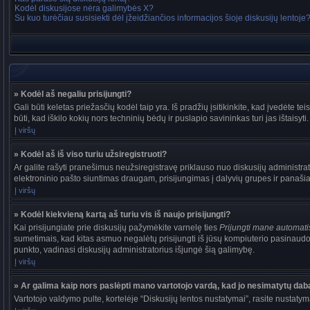
Kodėl diskusijose nėra galimybės X?
Su kuo turėčiau susisiekti dėl įžeidžiančios informacijos šioje diskusijų lentoje
» Kodėl aš negaliu prisijungti?
Gali būti keletas priežasčių kodėl taip yra. Iš pradžių įsitikinkite, kad įvedėte tei
būti, kad iškilo kokių nors techninių bėdų ir puslapio savininkas turi jas ištaisyti.
Į viršų
» Kodėl aš iš viso turiu užsiregistruoti?
Ar galite rašyti pranešimus neužsiregistravę priklauso nuo diskusijų administrat
elektroninio pašto siuntimas draugam, prisijungimas į dalyvių grupes ir panašiai. 
Į viršų
» Kodėl kiekvieną kartą aš turiu vis iš naujo prisijungti?
Kai prisijungiate prie diskusijų pažymėkite varnelę ties
Prijungti mane automat
sumetimais, kad kitas asmuo negalėtų prisijungti iš jūsų kompiuterio pasinaudo
punkto, vadinasi diskusijų administratorius išjungė šią galimybę.
Į viršų
» Ar galima kaip nors paslėpti mano vartotojo vardą, kad jo nesimatytų dab
Vartotojo valdymo pulte, kortelėje “Diskusijų lentos nustatymai”, rasite nustaty