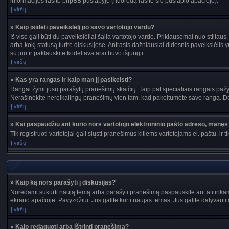
informacijos rasite phpBB puslapyje (nuorodą rasite šio puslapio apačioje).
Į viršų
» Kaip įsidėti paveikslėlį po savo vartotojo vardu?
Iš viso gali būti du paveikslėliai šalia vartotojo vardo. Priklausomai nuo stiliau
arba kokį statusą turite diskusijose. Antrasis dažniausiai didesnis paveikslėlis y
su juo ir paklauskite kodėl avatarai buvo išjungti.
Į viršų
» Kas yra rangas ir kaip man jį pasikeisti?
Rangai žymi jūsų parašytų pranešimų skaičių. Taip pat specialiais rangais pažymi
Nerašinėkite nereikalingų pranešimų vien tam, kad pakeltumėte savo rangą. Dau
Į viršų
» Kai paspaudžiu ant kurio nors vartotojo elektroninio pašto adreso, manęs 
Tik registruoti vartotojai gali siųsti pranešimus kitiems vartotojams el. paštu, 
Į viršų
» Kaip ką nors parašyti į diskusijas?
Norėdami sukurti naują temą arba parašyti pranešimą paspauskite ant atitinkam
ekrano apačioje. Pavyzdžiui: Jūs galite kurti naujas temas, Jūs galite dalyvauti a
Į viršų
» Kaip redaguoti arba ištrinti pranešimą?