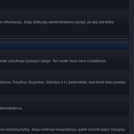
informacija. Jeigu diskusijų administratorius įjungė, jie taip pat teikia
ite viršutinėje puslapio dalyje. Ten rasite visus savo nustatymus.
donas, Paryžius, Niujorkas, Sidnėjus ir t.t. Įsidėmėkite, kad keisti laiko juostas,
dministratoriui.
jums reikiamą kalbą. Jeigu vertimas neegzistuoja, galite išversti patys. Daugiau