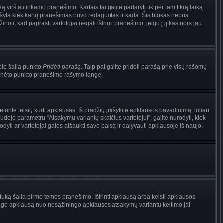
irš atitinkamo pranešimo. Kartais tai galite padaryti tik per tam tikrą laiką
ašyta kiek kartų pranešimas buvo redaguotas ir kada. Šis blokas nebus
i, kad paprasti vartotojai negali ištrinti pranešimo, jeigu į jį kas nors jau
nelę šalia punkto
Pridėti parašą
. Taip pat galite pridėti parašą prie visų rašomų
 minėto punkto pranešimo rašymo lange.
rite teisių kurti apklausas. Iš pradžių įrašykite apklausos pavadinimą, toliau
udoję parametru “Atsakymų variantų skaičius vartotojui”, galite nurodyti, kiek
dyti ar vartotojai galės atšaukti savo balsą ir dalyvauti apklausoje iš naujo.
tuką šalia pirmo temos pranešimo. Ištrinti apklausą arba keisti apklausos
i saugo apklausą nuo nesąžiningo apklausos atsakymų variantų keitimo jai