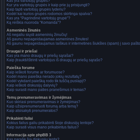
Kas yra vartotojų grupės?
Kur yra vartotojų grupės ir kaip prie jų prisijungti?
Kaip tapti vartotojų grupės lyderiu?
Kodėl kai kurios grupės rodomos skirtinga spalva?
Kas yra “Pagrindinė vartotojų grupė”?
Ką reiškia nuoroda “Komanda”?
Asmeninės žinutės
Aš negaliu siųsti asmeninių žinučių!
Aš gaunu nepageidaujamas asmenines žinutes!
Aš gaunu nepageidaujamus laiškus ir internetines šiukšles (spam) į savo pašto 
Draugai ir priešai
Kas yra mano draugų ir priešų sąrašai?
Kaip įtraukti/ištrinti vartotojus iš draugų ar priešų sąrašo?
Paieška forume
Kaip ieškoti forume ar forumuose?
Kodėl mano paieška nerado jokių rezultatų?
Kodėl vykdant paiešką rodo tik tuščią puslapį!?
Kaip ieškoti diskusijų dalyvių?
Kaip surasti mano paties pranešimus ir temas?
Temų prenumeravimas ir žymėjimas
Kuo skiriasi prenumeravimas ir žymėjimas?
Kaip užsiprenumeruoti forumą arba temą?
Kaip atsisakyti prenumeratos?
Prikabinti failai
Kokius failus galiu prikabinti šioje diskusijų lentoje?
Kaip surasti visus mano prikabintus failus?
Informacija apie phpBB 3
Kas parašė šią diskusijų lentą?