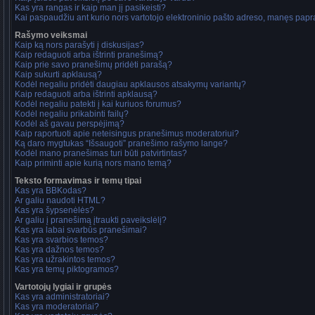
Kas yra rangas ir kaip man jį pasikeisti?
Kai paspaudžiu ant kurio nors vartotojo elektroninio pašto adreso, manęs papra
Rašymo veiksmai
Kaip ką nors parašyti į diskusijas?
Kaip redaguoti arba ištrinti pranešimą?
Kaip prie savo pranešimų pridėti parašą?
Kaip sukurti apklausą?
Kodėl negaliu pridėti daugiau apklausos atsakymų variantų?
Kaip redaguoti arba ištrinti apklausą?
Kodėl negaliu patekti į kai kuriuos forumus?
Kodėl negaliu prikabinti failų?
Kodėl aš gavau perspėjimą?
Kaip raportuoti apie neteisingus pranešimus moderatoriui?
Ką daro mygtukas “Išsaugoti” pranešimo rašymo lange?
Kodėl mano pranešimas turi būti patvirtintas?
Kaip priminti apie kurią nors mano temą?
Teksto formavimas ir temų tipai
Kas yra BBKodas?
Ar galiu naudoti HTML?
Kas yra šypsenėlės?
Ar galiu į pranešimą įtraukti paveikslėlį?
Kas yra labai svarbūs pranešimai?
Kas yra svarbios temos?
Kas yra dažnos temos?
Kas yra užrakintos temos?
Kas yra temų piktogramos?
Vartotojų lygiai ir grupės
Kas yra administratoriai?
Kas yra moderatoriai?