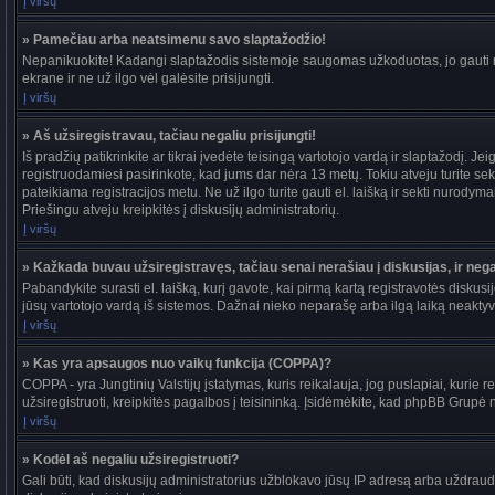
Į viršų
» Pamečiau arba neatsimenu savo slaptažodžio!
Nepanikuokite! Kadangi slaptažodis sistemoje saugomas užkoduotas, jo gauti ne
ekrane ir ne už ilgo vėl galėsite prisijungti.
Į viršų
» Aš užsiregistravau, tačiau negaliu prisijungti!
Iš pradžių patikrinkite ar tikrai įvedėte teisingą vartotojo vardą ir slaptažodį. J
registruodamiesi pasirinkote, kad jums dar nėra 13 metų. Tokiu atveju turite sekt
pateikiama registracijos metu. Ne už ilgo turite gauti el. laišką ir sekti nurody
Priešingu atveju kreipkitės į diskusijų administratorių.
Į viršų
» Kažkada buvau užsiregistravęs, tačiau senai nerašiau į diskusijas, ir negal
Pabandykite surasti el. laišką, kurį gavote, kai pirmą kartą registravotės diskusijo
jūsų vartotojo vardą iš sistemos. Dažnai nieko neparašę arba ilgą laiką neaktyvū
Į viršų
» Kas yra apsaugos nuo vaikų funkcija (COPPA)?
COPPA - yra Jungtinių Valstijų įstatymas, kuris reikalauja, jog puslapiai, kurie r
užsiregistruoti, kreipkitės pagalbos į teisininką. Įsidėmėkite, kad phpBB Grupė ne
Į viršų
» Kodėl aš negaliu užsiregistruoti?
Gali būti, kad diskusijų administratorius užblokavo jūsų IP adresą arba uždraudė v