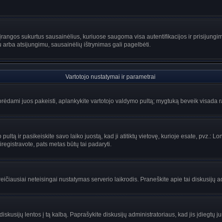
rangos sukurtus sausainėlius, kuriuose saugoma visa autentifikacijos ir prisijungimo 
u arba atsijungimu, sausainėlių ištrynimas gali pagelbėti.
Vartotojo nustatymai ir parametrai
ėdami juos pakeisti, aplankykite vartotojo valdymo pultą; mygtuką beveik visada ras
ltą ir pasikeiskite savo laiko juostą, kad ji atitiktų vietovę, kurioje esate, pvz.: Lon
siregistravote, pats metas būtų tai padaryti.
greičiausiai neteisingai nustatymas serverio laikrodis. Praneškite apie tai diskusijų a
iskusijų lentos į tą kalbą. Paprašykite diskusijų administratoriaus, kad jis įdiegtų 