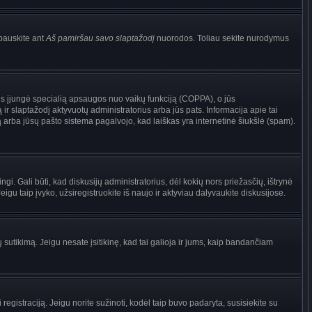
pauskite ant
Aš pamiršau savo slaptažodį
nuorodos. Toliau sekite nurodymus
torius įjungė specialią apsaugos nuo vaikų funkciją (COPPA), o jūs
ir slaptažodį aktyvuotų administratorius arba jūs pats. Informacija apie tai
są arba jūsų pašto sistema pagalvojo, kad laiškas yra internetinė šiukšlė (spam).
ingi. Gali būti, kad diskusijų administratorius, dėl kokių nors priežasčių, ištrynė
gu taip įvyko, užsiregistruokite iš naujo ir aktyviau dalyvaukite diskusijose.
ų sutikimą. Jeigu nesate įsitikinę, kad tai galioja ir jums, kaip bandančiam
registraciją. Jeigu norite sužinoti, kodėl taip buvo padaryta, susisiekite su