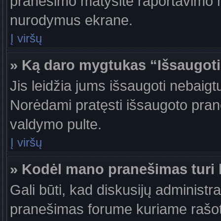
pranešimo matysite raportavimo m
nurodymus ekrane.
Į viršų
» Ką daro mygtukas “Išsaugot
Jis leidžia jums išsaugoti nebaigt
Norėdami pratęsti išsaugoto pran
valdymo pulte.
Į viršų
» Kodėl mano pranešimas turi b
Gali būti, kad diskusijų administr
pranešimas forume kuriame rašote tu