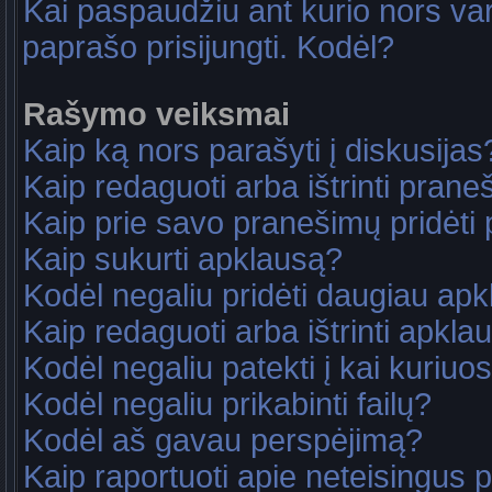
Kai paspaudžiu ant kurio nors va
paprašo prisijungti. Kodėl?
Rašymo veiksmai
Kaip ką nors parašyti į diskusijas
Kaip redaguoti arba ištrinti pran
Kaip prie savo pranešimų pridėti
Kaip sukurti apklausą?
Kodėl negaliu pridėti daugiau ap
Kaip redaguoti arba ištrinti apkla
Kodėl negaliu patekti į kai kuriu
Kodėl negaliu prikabinti failų?
Kodėl aš gavau perspėjimą?
Kaip raportuoti apie neteisingus