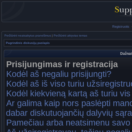
Registruotis
Peržiūrėti neatsakytus pranešimus
|
Peržiūrėti aktyvias temas
Pagrindinis diskusijų puslapis
Dažnai
Prisijungimas ir registracija
Kodėl aš negaliu prisijungti?
Kodėl aš iš viso turiu užsiregistru
Kodėl kiekvieną kartą aš turiu vis 
Ar galima kaip nors paslėpti mano
dabar diskutuojančių dalyvių sąr
Pamečiau arba neatsimenu savo 