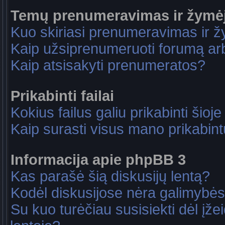
Temų prenumeravimas ir žymė
Kuo skiriasi prenumeravimas ir 
Kaip užsiprenumeruoti forumą a
Kaip atsisakyti prenumeratos?
Prikabinti failai
Kokius failus galiu prikabinti šioje
Kaip surasti visus mano prikabint
Informacija apie phpBB 3
Kas parašė šią diskusijų lentą?
Kodėl diskusijose nėra galimybė
Su kuo turėčiau susisiekti dėl įže