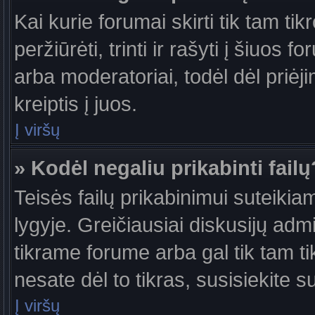
Kai kurie forumai skirti tik tam ti
peržiūrėti, trinti ir rašyti į šiuo
arba moderatoriai, todėl dėl priėj
kreiptis į juos.
Į viršų
» Kodėl negaliu prikabinti failų
Teisės failų prikabinimui suteiki
lygyje. Greičiausiai diskusijų admi
tikrame forume arba gal tik tam ti
nesate dėl to tikras, susisiekite s
Į viršų