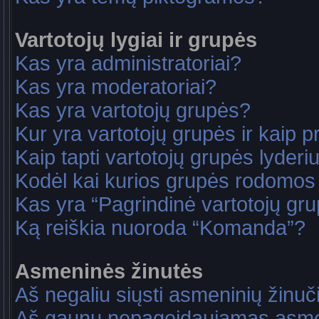
Vartotojų lygiai ir grupės
Kas yra administratoriai?
Kas yra moderatoriai?
Kas yra vartotojų grupės?
Kur yra vartotojų grupės ir kaip pri
Kaip tapti vartotojų grupės lyderi
Kodėl kai kurios grupės rodomos 
Kas yra “Pagrindinė vartotojų gr
Ką reiškia nuoroda “Komanda”?
Asmeninės žinutės
Aš negaliu siųsti asmeninių žinuč
Aš gaunu nepageidaujamas asme