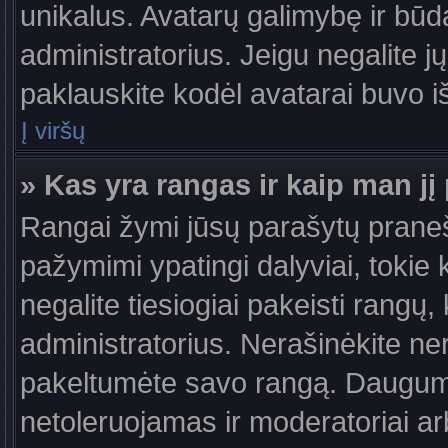
unikalus. Avatarų galimybę ir būdą,
administratorius. Jeigu negalite jų
paklauskite kodėl avatarai buvo iš
Į viršų
» Kas yra rangas ir kaip man jį 
Rangai žymi jūsų parašytų praneši
pažymimi ypatingi dalyviai, tokie 
negalite tiesiogiai pakeisti rangų,
administratorius. Nerašinėkite ne
pakeltumėte savo rangą. Daugumoj
netoleruojamas ir moderatoriai ar