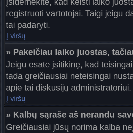
Įsidėmėkite, kad keisti laiko juosta
registruoti vartotojai. Taigi jeigu
tai padaryti.
Į viršų
» Pakeičiau laiko juostas, tačia
Jeigu esate įsitikinę, kad teisingai
tada greičiausiai neteisingai nust
apie tai diskusijų administratoriui.
Į viršų
» Kalbų sąraše aš nerandu sav
Greičiausiai jūsų norima kalba ne