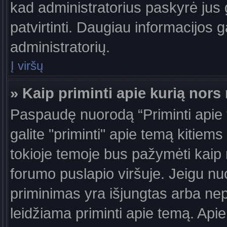
kad administratorius paskyrė jus g
patvirtinti. Daugiau informacijos g
administratorių.
Į viršų
» Kaip priminti apie kurią nor
Paspaudę nuorodą “Priminti apie
galite "priminti" apie temą kitiem
tokioje temoje bus pažymėti kaip 
forumo puslapio viršuje. Jeigu nu
priminimas yra išjungtas arba nep
leidžiama priminti apie temą. Apie 