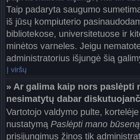
Taip padaryta saugumo sumetimais
iš jūsų kompiuterio pasinaudodam
bibliotekose, universitetuose ir k
minėtos varneles. Jeigu nematote
administratorius išjungė šią gali
Į viršų
» Ar galima kaip nors paslėpti 
nesimatytų dabar diskutuojanč
Vartotojo valdymo pulte, kortelėje
nustatymą
Paslėpti mano būseną
prisijungimus žinos tik administrat