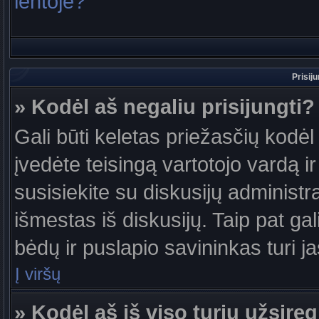
lentoje?
Prisij
» Kodėl aš negaliu prisijungti?
Gali būti keletas priežasčių kodėl t
įvedėte teisingą vartotojo vardą ir 
susisiekite su diskusijų administr
išmestas iš diskusijų. Taip pat gal
bėdų ir puslapio savininkas turi jas
Į viršų
» Kodėl aš iš viso turiu užsireg