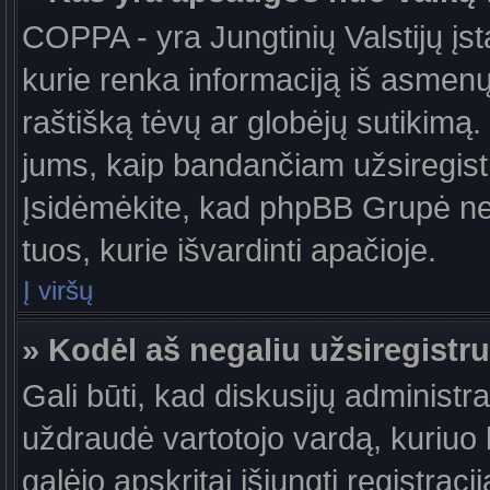
COPPA - yra Jungtinių Valstijų įst
kurie renka informaciją iš asmenų 
raštišką tėvų ar globėjų sutikimą. J
jums, kaip bandančiam užsiregistru
Įsidėmėkite, kad phpBB Grupė nete
tuos, kurie išvardinti apačioje.
Į viršų
» Kodėl aš negaliu užsiregistru
Gali būti, kad diskusijų administ
uždraudė vartotojo vardą, kuriuo b
galėjo apskritai išjungti registraci