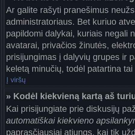
Ar galite rašyti pranešimus neužs
administratoriaus. Bet kuriuo atv
papildomi dalykai, kuriais negali 
avatarai, privačios žinutės, elek
prisijungimas į dalyvių grupes ir p
keletą minučių, todėl patartina tai
Į viršų
» Kodėl kiekvieną kartą aš turiu
Kai prisijungiate prie diskusijų p
automatiškai kiekvieno apsilank
paprasčiausiai atjungs, kai tik už