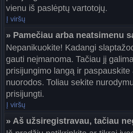
vienu iš paslėptų vartotojų.
Į viršų
» Pamečiau arba neatsimenu s
Nepanikuokite! Kadangi slaptažo
gauti neįmanoma. Tačiau jį galima 
prisijungimo langą ir paspauskite
nuorodos. Toliau sekite nurodymus
prisijungti.
Į viršų
» Aš užsiregistravau, tačiau neg