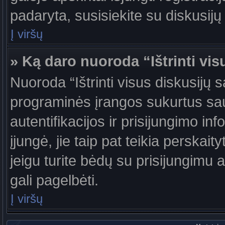
padaryta, susisiekite su diskusijų
Į viršų
» Ką daro nuoroda “Ištrinti vis
Nuoroda “Ištrinti visus diskusijų 
programinės įrangos sukurtus sa
autentifikacijos ir prisijungimo in
įjungė, jie taip pat teikia perskai
jeigu turite bėdų su prisijungimu 
gali pagelbėti.
Į viršų