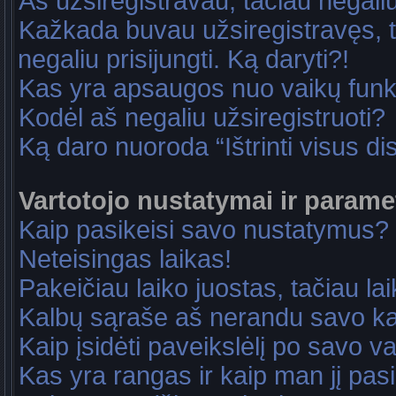
Aš užsiregistravau, tačiau negaliu 
Kažkada buvau užsiregistravęs, ta
negaliu prisijungti. Ką daryti?!
Kas yra apsaugos nuo vaikų fun
Kodėl aš negaliu užsiregistruoti?
Ką daro nuoroda “Ištrinti visus di
Vartotojo nustatymai ir parame
Kaip pasikeisi savo nustatymus?
Neteisingas laikas!
Pakeičiau laiko juostas, tačiau lai
Kalbų sąraše aš nerandu savo ka
Kaip įsidėti paveikslėlį po savo v
Kas yra rangas ir kaip man jį pasi