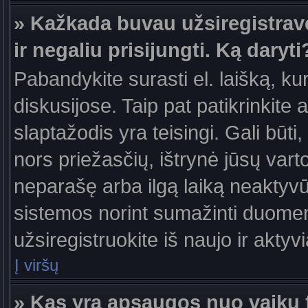
» Kažkada buvau užsiregistravęs
ir negaliu prisijungti. Ką daryti
Pabandykite surasti el. laišką, ku
diskusijose. Taip pat patikrinkite a
slaptažodis yra teisingi. Gali būti
nors priežasčių, ištrynė jūsų var
neparašę arba ilgą laiką neaktyvūs
sistemos norint sumažinti duomen
užsiregistruokite iš naujo ir aktyv
Į viršų
» Kas yra apsaugos nuo vaikų