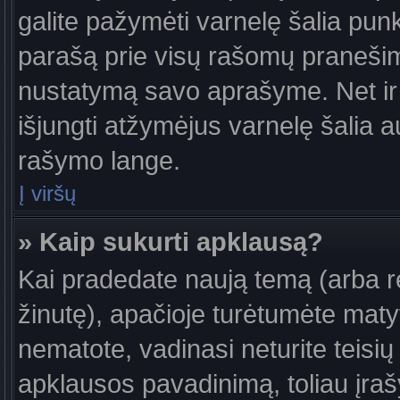
galite pažymėti varnelę šalia pun
parašą prie visų rašomų pranešimų
nustatymą savo aprašyme. Net ir 
išjungti atžymėjus varnelę šalia
rašymo lange.
Į viršų
» Kaip sukurti apklausą?
Kai pradedate naują temą (arba 
žinutę), apačioje turėtumėte maty
nematote, vadinasi neturite teisių 
apklausos pavadinimą, toliau įra