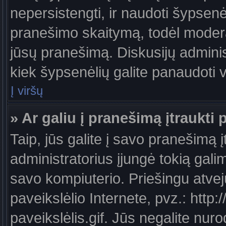
nepersistengti, ir naudoti šypsen
pranešimo skaitymą, todėl moderat
jūsų pranešimą. Diskusijų administ
kiek šypsenėlių galite panaudoti
Į viršų
» Ar galiu į pranešimą įtraukti 
Taip, jūs galite į savo pranešimą į
administratorius įjungė tokią galimy
savo kompiuterio. Priešingu atveju
paveikslėlio Internete, pvz.: ht
paveikslėlis.gif. Jūs negalite nuro