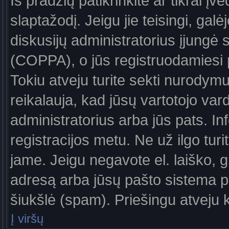
Iš pradžių patikrinkite ar tikrai įv
slaptažodį. Jeigu jie teisingi, galė
diskusijų administratorius įjungė
(COPPA), o jūs registruodamiesi 
Tokiu atveju turite sekti nurodymu
reikalauja, kad jūsų vartotojo var
administratorius arba jūs pats. In
registracijos metu. Ne už ilgo turi
jame. Jeigu negavote el. laiško, g
adresą arba jūsų pašto sistema pa
šiukšlė (spam). Priešingu atveju kr
Į viršų