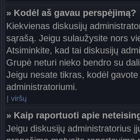
» Kodėl aš gavau perspėjimą?
Kiekvienas diskusijų administrator
sąrašą. Jeigu sulaužysite nors vie
Atsiminkite, kad tai diskusijų ad
Grupė neturi nieko bendro su dal
Jeigu nesate tikras, kodėl gavote 
administratoriumi.
Į viršų
» Kaip raportuoti apie neteis
Jeigu diskusijų administratorius į