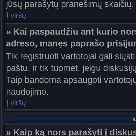
jūsų parašytų pranešimų skaičių.
Į viršų
» Kai paspaudžiu ant kurio nor
adreso, manęs paprašo prisiju
Tik registruoti vartotojai gali sių
paštu, ir tik tuomet, jeigu diskusi
Taip bandoma apsaugoti vartotojų
naudojimo.
Į viršų
R
» Kaip ką nors parašyti į disku