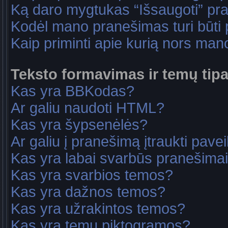
Ką daro mygtukas “Išsaugoti” p
Kodėl mano pranešimas turi būti p
Kaip priminti apie kurią nors ma
Teksto formavimas ir temų tipa
Kas yra BBKodas?
Ar galiu naudoti HTML?
Kas yra šypsenėlės?
Ar galiu į pranešimą įtraukti pavei
Kas yra labai svarbūs pranešima
Kas yra svarbios temos?
Kas yra dažnos temos?
Kas yra užrakintos temos?
Kas yra temų piktogramos?