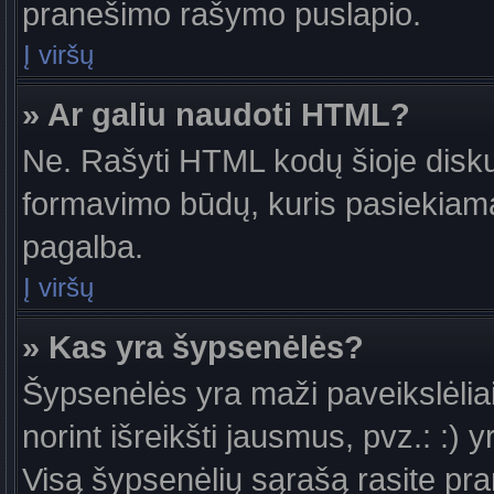
pranešimo rašymo puslapio.
Į viršų
» Ar galiu naudoti HTML?
Ne. Rašyti HTML kodų šioje diskus
formavimo būdų, kuris pasiekiam
pagalba.
Į viršų
» Kas yra šypsenėlės?
Šypsenėlės yra maži paveikslėlia
norint išreikšti jausmus, pvz.: :) y
Visą šypsenėlių sąrašą rasite pr