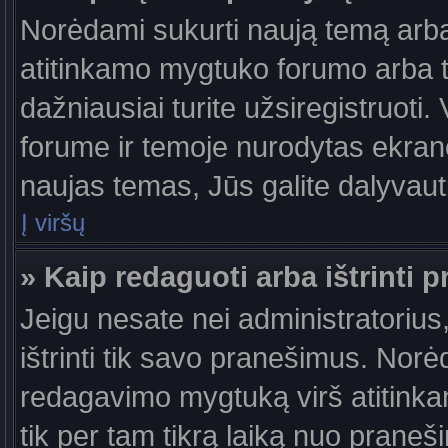
Norėdami sukurti naują temą arb
atitinkamo mygtuko forumo arba 
dažniausiai turite užsiregistruoti
forume ir temoje nurodytas ekrano
naujas temas, Jūs galite dalyvauti
Į viršų
» Kaip redaguoti arba ištrinti 
Jeigu nesate nei administratorius,
ištrinti tik savo pranešimus. No
redagavimo mygtuką virš atitinkam
tik per tam tikrą laiką nuo prane