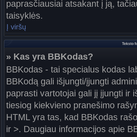
paprasčiausiai atsakant į ją, tačiau
taisyklės.
Į viršų
Teksto f
» Kas yra BBKodas?
BBKodas - tai specialus kodas la
BBKodą gali išjungti/įjungti admin
paprasti vartotojai gali jį įjungti 
tiesiog kiekvieno pranešimo raš
HTML yra tas, kad BBKodas rašoma
ir >. Daugiau informacijos apie B