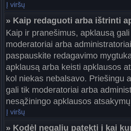
Į viršų
» Kaip redaguoti arba ištrinti 
Kaip ir pranešimus, apklausą gali 
moderatoriai arba administratori
paspauskite redagavimo mygtuką š
apklausą arba keisti apklausos at
kol niekas nebalsavo. Priešingu at
gali tik moderatoriai arba adminis
nesąžiningo apklausos atsakymų v
Į viršų
» Kodėl negaliu patekti į kai 