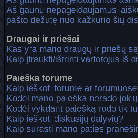
Aš gaunu nepageidaujamus laiškus
pašto dėžutę nuo kažkurio šių dis
Draugai ir priešai
Kas yra mano draugų ir priešų są
Kaip įtraukti/ištrinti vartotojus i
Paieška forume
Kaip ieškoti forume ar forumuose
Kodėl mano paieška nerado jokių
Kodėl vykdant paiešką rodo tik tu
Kaip ieškoti diskusijų dalyvių?
Kaip surasti mano paties praneš