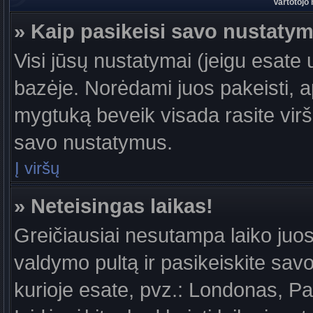
Vartotojo
» Kaip pasikeisi savo nustaty
Visi jūsų nustatymai (jeigu esat
bazėje. Norėdami juos pakeisti, a
mygtuką beveik visada rasite viršu
savo nustatymus.
Į viršų
» Neteisingas laikas!
Greičiausiai nesutampa laiko juost
valdymo pultą ir pasikeiskite savo l
kurioje esate, pvz.: Londonas, Par