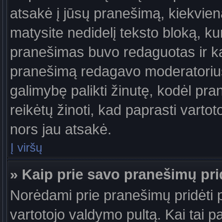
atsakė į jūsų pranešimą, kiekvie
matysite nedidelį teksto bloką, k
pranešimas buvo redaguotas ir k
pranešimą redagavo moderatorius a
galimybę palikti žinutę, kodėl pr
reikėtų žinoti, kad paprasti vartotoj
nors jau atsakė.
Į viršų
» Kaip prie savo pranešimų pri
Norėdami prie pranešimų pridėti pa
vartotojo valdymo pultą. Kai tai 