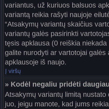
variantus, už kuriuos balsuos ap
variantą reikia rašyti naujoje eil
“Atsakymų variantų skaičius vartot
variantų galės pasirinkti vartotoj
tęsis apklausa (0 reiškia niekada 
galite nurodyti ar vartotojai galės
apklausoje iš naujo.
Į viršų
» Kodėl negaliu pridėti daugi
Atsakymų variantų limitą nustato d
juo, jeigu manote, kad jums reiki