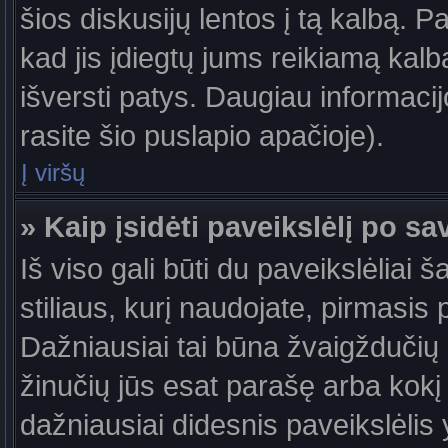
šios diskusijų lentos į tą kalbą. P
kad jis įdiegtų jums reikiamą kalb
išversti patys. Daugiau informaci
rasite šio puslapio apačioje).
Į viršų
» Kaip įsidėti paveikslėlį po s
Iš viso gali būti du paveikslėliai 
stiliaus, kurį naudojate, pirmasis 
Dažniausiai tai būna žvaigždučių a
žinučių jūs esat parašę arba kokį 
dažniausiai didesnis paveikslėlis 