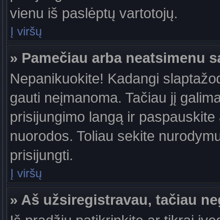
vienu iš paslėptų vartotojų.
Į viršų
» Pamečiau arba neatsimenu s
Nepanikuokite! Kadangi slaptažo
gauti neįmanoma. Tačiau jį galima 
prisijungimo langą ir paspauskite
nuorodos. Toliau sekite nurodymus
prisijungti.
Į viršų
» Aš užsiregistravau, tačiau neg