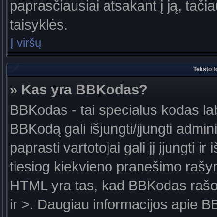
paprasčiausiai atsakant į ją, tačiau
taisyklės.
Į viršų
Teksto f
» Kas yra BBKodas?
BBKodas - tai specialus kodas la
BBKodą gali išjungti/įjungti admin
paprasti vartotojai gali jį įjungti 
tiesiog kiekvieno pranešimo raš
HTML yra tas, kad BBKodas rašoma
ir >. Daugiau informacijos apie B