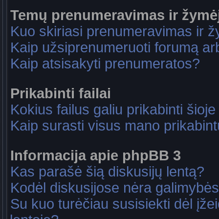
Temų prenumeravimas ir žymė
Kuo skiriasi prenumeravimas ir 
Kaip užsiprenumeruoti forumą a
Kaip atsisakyti prenumeratos?
Prikabinti failai
Kokius failus galiu prikabinti šioje
Kaip surasti visus mano prikabint
Informacija apie phpBB 3
Kas parašė šią diskusijų lentą?
Kodėl diskusijose nėra galimybė
Su kuo turėčiau susisiekti dėl įže