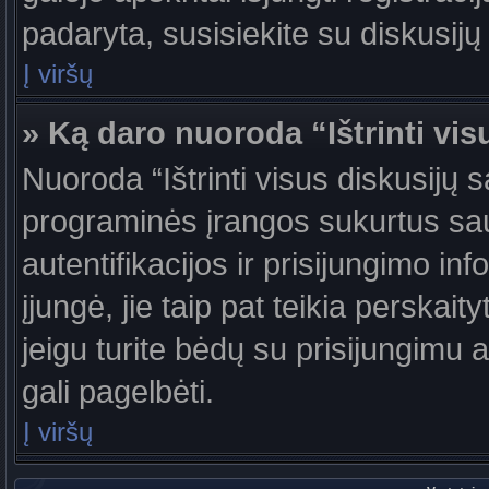
padaryta, susisiekite su diskusijų
Į viršų
» Ką daro nuoroda “Ištrinti vis
Nuoroda “Ištrinti visus diskusijų 
programinės įrangos sukurtus sa
autentifikacijos ir prisijungimo in
įjungė, jie taip pat teikia perskai
jeigu turite bėdų su prisijungimu 
gali pagelbėti.
Į viršų