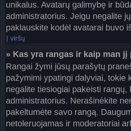
unikalus. Avatarų galimybę ir būdą,
administratorius. Jeigu negalite jų
paklauskite kodėl avatarai buvo iš
Į viršų
» Kas yra rangas ir kaip man jį 
Rangai žymi jūsų parašytų praneši
pažymimi ypatingi dalyviai, tokie 
negalite tiesiogiai pakeisti rangų,
administratorius. Nerašinėkite ne
pakeltumėte savo rangą. Daugumoj
netoleruojamas ir moderatoriai ar