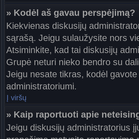
» Kodėl aš gavau perspėjimą?
Kiekvienas diskusijų administrator
sąrašą. Jeigu sulaužysite nors vie
Atsiminkite, kad tai diskusijų ad
Grupė neturi nieko bendro su dal
Jeigu nesate tikras, kodėl gavote 
administratoriumi.
Į viršų
» Kaip raportuoti apie neteis
Jeigu diskusijų administratorius į