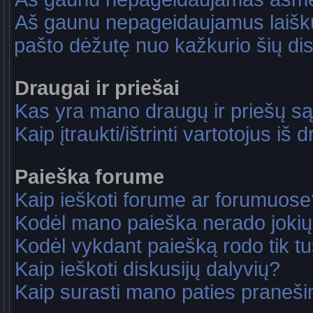
Aš gaunu nepageidaujamus laiškus
pašto dėžutę nuo kažkurio šių dis
Draugai ir priešai
Kas yra mano draugų ir priešų są
Kaip įtraukti/ištrinti vartotojus i
Paieška forume
Kaip ieškoti forume ar forumuose
Kodėl mano paieška nerado jokių
Kodėl vykdant paiešką rodo tik tu
Kaip ieškoti diskusijų dalyvių?
Kaip surasti mano paties praneš