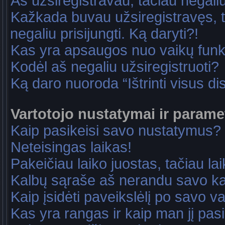
Aš užsiregistravau, tačiau negaliu 
Kažkada buvau užsiregistravęs, ta
negaliu prisijungti. Ką daryti?!
Kas yra apsaugos nuo vaikų fun
Kodėl aš negaliu užsiregistruoti?
Ką daro nuoroda “Ištrinti visus di
Vartotojo nustatymai ir parame
Kaip pasikeisi savo nustatymus?
Neteisingas laikas!
Pakeičiau laiko juostas, tačiau lai
Kalbų sąraše aš nerandu savo ka
Kaip įsidėti paveikslėlį po savo v
Kas yra rangas ir kaip man jį pasi