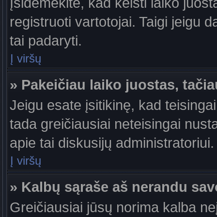
Įsidėmėkite, kad keisti laiko juosta
registruoti vartotojai. Taigi jeigu
tai padaryti.
Į viršų
» Pakeičiau laiko juostas, tačia
Jeigu esate įsitikinę, kad teisingai
tada greičiausiai neteisingai nust
apie tai diskusijų administratoriui.
Į viršų
» Kalbų sąraše aš nerandu sav
Greičiausiai jūsų norima kalba ne