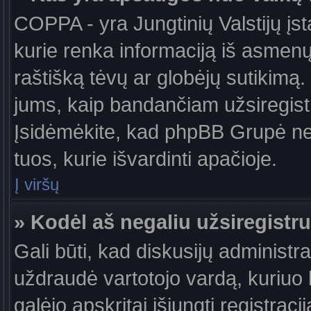
COPPA - yra Jungtinių Valstijų įst
kurie renka informaciją iš asmenų 
raštišką tėvų ar globėjų sutikimą. J
jums, kaip bandančiam užsiregistru
Įsidėmėkite, kad phpBB Grupė nete
tuos, kurie išvardinti apačioje.
Į viršų
» Kodėl aš negaliu užsiregistru
Gali būti, kad diskusijų administ
uždraudė vartotojo vardą, kuriuo b
galėjo apskritai išjungti registraci