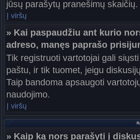
jūsų parašytų pranešimų skaičių.
Į viršų
» Kai paspaudžiu ant kurio nor
adreso, manęs paprašo prisiju
Tik registruoti vartotojai gali sių
paštu, ir tik tuomet, jeigu diskusi
Taip bandoma apsaugoti vartotojų
naudojimo.
Į viršų
R
» Kaip ką nors parašyti į disku