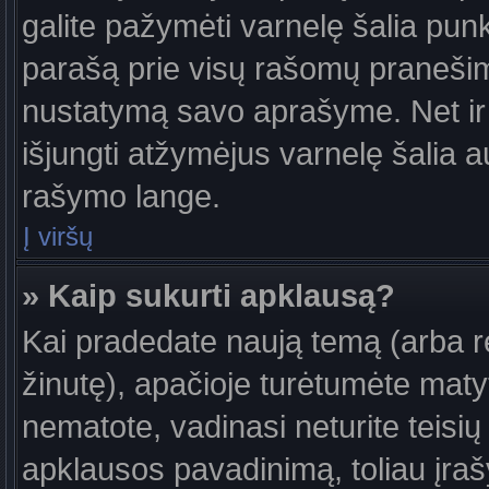
galite pažymėti varnelę šalia pun
parašą prie visų rašomų pranešimų
nustatymą savo aprašyme. Net ir 
išjungti atžymėjus varnelę šalia
rašymo lange.
Į viršų
» Kaip sukurti apklausą?
Kai pradedate naują temą (arba 
žinutę), apačioje turėtumėte maty
nematote, vadinasi neturite teisių 
apklausos pavadinimą, toliau įra