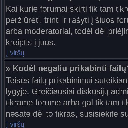
Kai kurie forumai skirti tik tam ti
peržiūrėti, trinti ir rašyti į šiuo
arba moderatoriai, todėl dėl priėj
kreiptis į juos.
Į viršų
» Kodėl negaliu prikabinti failų
Teisės failų prikabinimui suteiki
lygyje. Greičiausiai diskusijų admi
tikrame forume arba gal tik tam ti
nesate dėl to tikras, susisiekite s
Į viršų