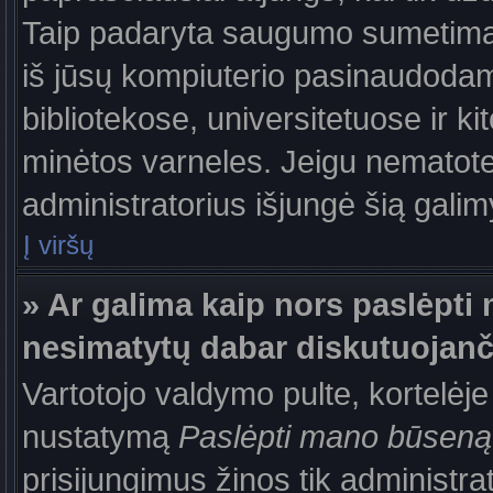
Taip padaryta saugumo sumetimais
iš jūsų kompiuterio pasinaudodam
bibliotekose, universitetuose ir k
minėtos varneles. Jeigu nematote
administratorius išjungė šią gali
Į viršų
» Ar galima kaip nors paslėpti 
nesimatytų dabar diskutuojanč
Vartotojo valdymo pulte, kortelėje
nustatymą
Paslėpti mano būseną
prisijungimus žinos tik administrat