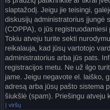
Iš pradžių patikrinkite ar tikrai įv
slaptažodį. Jeigu jie teisingi, galė
diskusijų administratorius įjungė
(COPPA), o jūs registruodamiesi 
Tokiu atveju turite sekti nurodymu
reikalauja, kad jūsų vartotojo var
administratorius arba jūs pats. In
registracijos metu. Ne už ilgo turi
jame. Jeigu negavote el. laiško, g
adresą arba jūsų pašto sistema pa
šiukšlė (spam). Priešingu atveju kr
Į viršų