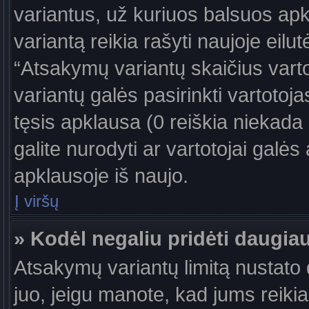
variantus, už kuriuos balsuos ap
variantą reikia rašyti naujoje eil
“Atsakymų variantų skaičius vartot
variantų galės pasirinkti vartotoj
tęsis apklausa (0 reiškia niekada 
galite nurodyti ar vartotojai galės
apklausoje iš naujo.
Į viršų
» Kodėl negaliu pridėti daugi
Atsakymų variantų limitą nustato d
juo, jeigu manote, kad jums reiki