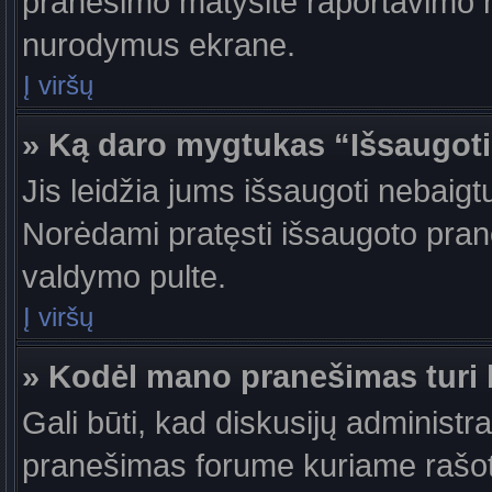
pranešimo matysite raportavimo m
nurodymus ekrane.
Į viršų
» Ką daro mygtukas “Išsaugot
Jis leidžia jums išsaugoti nebaigt
Norėdami pratęsti išsaugoto pran
valdymo pulte.
Į viršų
» Kodėl mano pranešimas turi b
Gali būti, kad diskusijų administr
pranešimas forume kuriame rašote tu