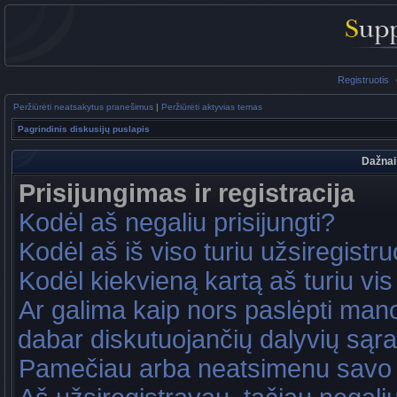
Registruotis
Peržiūrėti neatsakytus pranešimus
|
Peržiūrėti aktyvias temas
Pagrindinis diskusijų puslapis
Dažnai
Prisijungimas ir registracija
Kodėl aš negaliu prisijungti?
Kodėl aš iš viso turiu užsiregistru
Kodėl kiekvieną kartą aš turiu vis 
Ar galima kaip nors paslėpti mano
dabar diskutuojančių dalyvių sąr
Pamečiau arba neatsimenu savo 