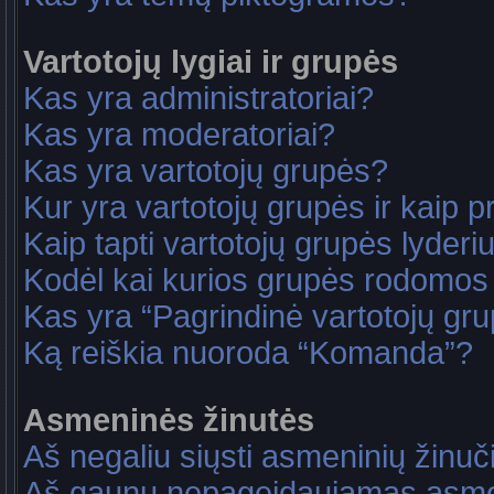
Vartotojų lygiai ir grupės
Kas yra administratoriai?
Kas yra moderatoriai?
Kas yra vartotojų grupės?
Kur yra vartotojų grupės ir kaip pri
Kaip tapti vartotojų grupės lyderi
Kodėl kai kurios grupės rodomos 
Kas yra “Pagrindinė vartotojų gr
Ką reiškia nuoroda “Komanda”?
Asmeninės žinutės
Aš negaliu siųsti asmeninių žinuč
Aš gaunu nepageidaujamas asme