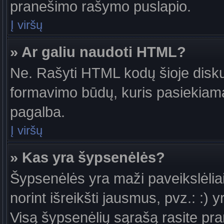
pranešimo rašymo puslapio.
Į viršų
» Ar galiu naudoti HTML?
Ne. Rašyti HTML kodų šioje diskus
formavimo būdų, kuris pasiekiam
pagalba.
Į viršų
» Kas yra šypsenėlės?
Šypsenėlės yra maži paveikslėlia
norint išreikšti jausmus, pvz.: :) y
Visą šypsenėlių sąrašą rasite pr