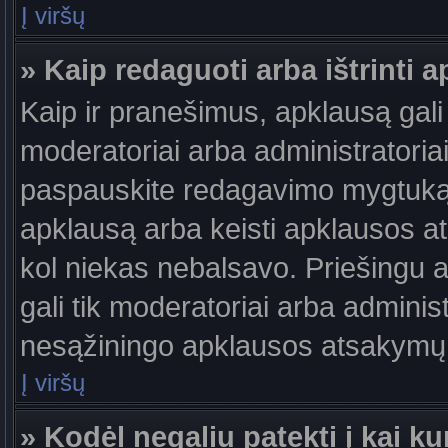
Į viršų
» Kaip redaguoti arba ištrinti 
Kaip ir pranešimus, apklausą gali 
moderatoriai arba administratori
paspauskite redagavimo mygtuką š
apklausą arba keisti apklausos at
kol niekas nebalsavo. Priešingu at
gali tik moderatoriai arba adminis
nesąžiningo apklausos atsakymų v
Į viršų
» Kodėl negaliu patekti į kai 