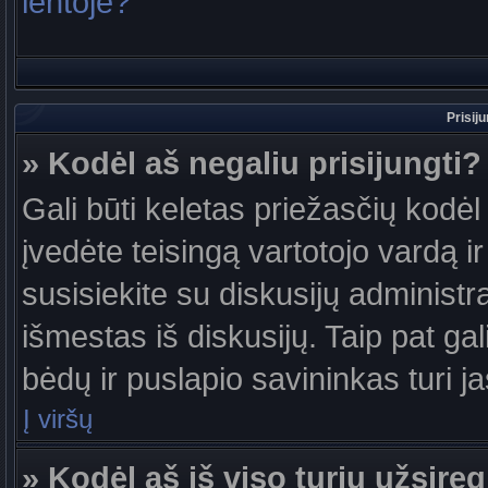
lentoje?
Prisij
» Kodėl aš negaliu prisijungti?
Gali būti keletas priežasčių kodėl t
įvedėte teisingą vartotojo vardą ir 
susisiekite su diskusijų administr
išmestas iš diskusijų. Taip pat gal
bėdų ir puslapio savininkas turi jas
Į viršų
» Kodėl aš iš viso turiu užsireg