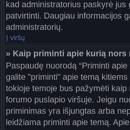
kad administratorius paskyrė jus g
patvirtinti. Daugiau informacijos g
administratorių.
Į viršų
» Kaip priminti apie kurią nor
Paspaudę nuorodą “Priminti apie
galite "priminti" apie temą kitiem
tokioje temoje bus pažymėti kaip 
forumo puslapio viršuje. Jeigu nu
priminimas yra išjungtas arba nep
leidžiama priminti apie temą. Apie 