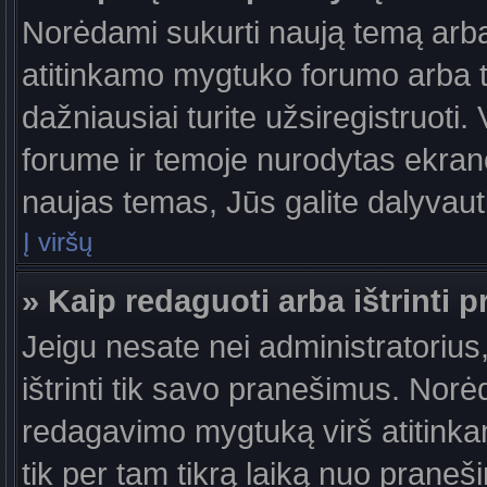
Norėdami sukurti naują temą arb
atitinkamo mygtuko forumo arba 
dažniausiai turite užsiregistruoti
forume ir temoje nurodytas ekrano
naujas temas, Jūs galite dalyvauti
Į viršų
» Kaip redaguoti arba ištrinti 
Jeigu nesate nei administratorius,
ištrinti tik savo pranešimus. No
redagavimo mygtuką virš atitinkam
tik per tam tikrą laiką nuo prane