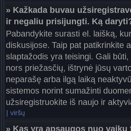
» Kažkada buvau užsiregistravęs
ir negaliu prisijungti. Ką daryti
Pabandykite surasti el. laišką, ku
diskusijose. Taip pat patikrinkite a
slaptažodis yra teisingi. Gali būti
nors priežasčių, ištrynė jūsų var
neparašę arba ilgą laiką neaktyvūs
sistemos norint sumažinti duomen
užsiregistruokite iš naujo ir aktyv
Į viršų
» Kas yra apsaugos nuo vaikų