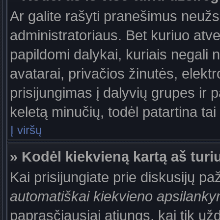
Ar galite rašyti pranešimus neužs
administratoriaus. Bet kuriuo atv
papildomi dalykai, kuriais negali 
avatarai, privačios žinutės, elek
prisijungimas į dalyvių grupes ir p
keletą minučių, todėl patartina tai
Į viršų
» Kodėl kiekvieną kartą aš turiu
Kai prisijungiate prie diskusijų p
automatiškai kiekvieno apsilank
paprasčiausiai atjungs, kai tik už