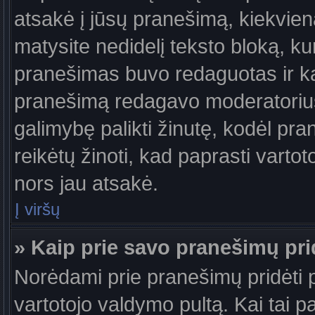
atsakė į jūsų pranešimą, kiekvie
matysite nedidelį teksto bloką, k
pranešimas buvo redaguotas ir k
pranešimą redagavo moderatorius a
galimybę palikti žinutę, kodėl pr
reikėtų žinoti, kad paprasti vartotoj
nors jau atsakė.
Į viršų
» Kaip prie savo pranešimų pri
Norėdami prie pranešimų pridėti pa
vartotojo valdymo pultą. Kai tai 