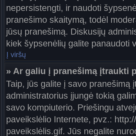
nepersistengti, ir naudoti šypsen
pranešimo skaitymą, todėl moderat
jūsų pranešimą. Diskusijų administ
kiek šypsenėlių galite panaudoti
Į viršų
» Ar galiu į pranešimą įtraukti 
Taip, jūs galite į savo pranešimą į
administratorius įjungė tokią galimy
savo kompiuterio. Priešingu atveju
paveikslėlio Internete, pvz.: ht
paveikslėlis.gif. Jūs negalite nuro