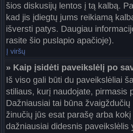
šios diskusijų lentos į tą kalbą. P
kad jis įdiegtų jums reikiamą kalb
išversti patys. Daugiau informaci
rasite šio puslapio apačioje).
Į viršų
» Kaip įsidėti paveikslėlį po s
Iš viso gali būti du paveikslėliai 
stiliaus, kurį naudojate, pirmasis 
Dažniausiai tai būna žvaigždučių a
žinučių jūs esat parašę arba kokį 
dažniausiai didesnis paveikslėlis 