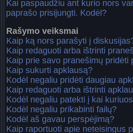
Kai paspaudžiu ant kurio nors va
paprašo prisijungti. Kodėl?
Rašymo veiksmai
Kaip ką nors parašyti į diskusijas
Kaip redaguoti arba ištrinti pran
Kaip prie savo pranešimų pridėti
Kaip sukurti apklausą?
Kodėl negaliu pridėti daugiau ap
Kaip redaguoti arba ištrinti apkla
Kodėl negaliu patekti į kai kuriu
Kodėl negaliu prikabinti failų?
Kodėl aš gavau perspėjimą?
Kaip raportuoti apie neteisingus