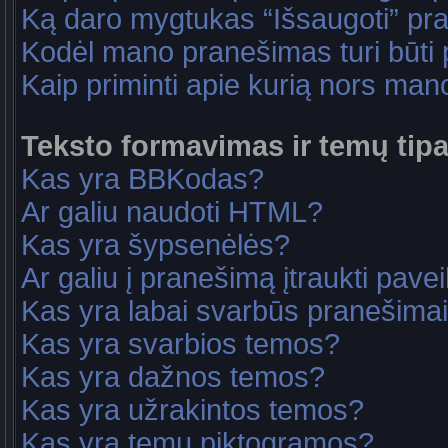
Ką daro mygtukas “Išsaugoti” p
Kodėl mano pranešimas turi būti p
Kaip priminti apie kurią nors ma
Teksto formavimas ir temų tipa
Kas yra BBKodas?
Ar galiu naudoti HTML?
Kas yra šypsenėlės?
Ar galiu į pranešimą įtraukti pavei
Kas yra labai svarbūs pranešima
Kas yra svarbios temos?
Kas yra dažnos temos?
Kas yra užrakintos temos?
Kas yra temų piktogramos?