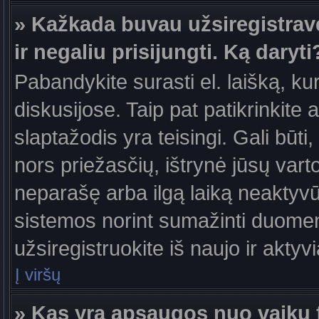
» Kažkada buvau užsiregistravęs
ir negaliu prisijungti. Ką daryti
Pabandykite surasti el. laišką, ku
diskusijose. Taip pat patikrinkite a
slaptažodis yra teisingi. Gali būti
nors priežasčių, ištrynė jūsų var
neparašę arba ilgą laiką neaktyvūs
sistemos norint sumažinti duomen
užsiregistruokite iš naujo ir aktyv
Į viršų
» Kas yra apsaugos nuo vaikų