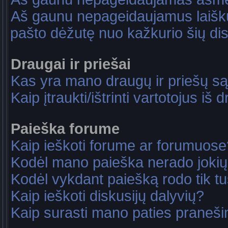
Aš gaunu nepageidaujamus laiškus
pašto dėžutę nuo kažkurio šių dis
Draugai ir priešai
Kas yra mano draugų ir priešų są
Kaip įtraukti/ištrinti vartotojus i
Paieška forume
Kaip ieškoti forume ar forumuose
Kodėl mano paieška nerado jokių
Kodėl vykdant paiešką rodo tik tu
Kaip ieškoti diskusijų dalyvių?
Kaip surasti mano paties praneš