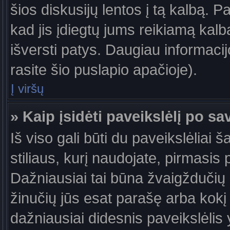
šios diskusijų lentos į tą kalbą. P
kad jis įdiegtų jums reikiamą kalb
išversti patys. Daugiau informaci
rasite šio puslapio apačioje).
Į viršų
» Kaip įsidėti paveikslėlį po s
Iš viso gali būti du paveikslėliai 
stiliaus, kurį naudojate, pirmasis 
Dažniausiai tai būna žvaigždučių a
žinučių jūs esat parašę arba kokį 
dažniausiai didesnis paveikslėlis 