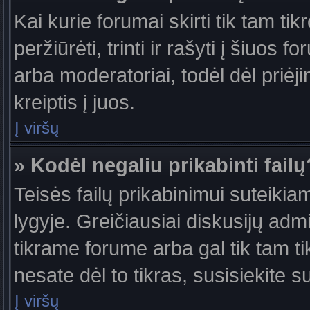
Kai kurie forumai skirti tik tam ti
peržiūrėti, trinti ir rašyti į šiuo
arba moderatoriai, todėl dėl priėj
kreiptis į juos.
Į viršų
» Kodėl negaliu prikabinti failų
Teisės failų prikabinimui suteiki
lygyje. Greičiausiai diskusijų admi
tikrame forume arba gal tik tam ti
nesate dėl to tikras, susisiekite s
Į viršų