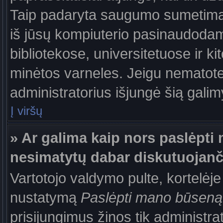
Taip padaryta saugumo sumetimais
iš jūsų kompiuterio pasinaudodam
bibliotekose, universitetuose ir k
minėtos varneles. Jeigu nematote
administratorius išjungė šią gali
Į viršų
» Ar galima kaip nors paslėpti 
nesimatytų dabar diskutuojanč
Vartotojo valdymo pulte, kortelėje
nustatymą
Paslėpti mano būseną
prisijungimus žinos tik administrat