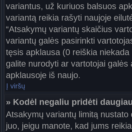
variantus, už kuriuos balsuos ap
variantą reikia rašyti naujoje eil
“Atsakymų variantų skaičius vartot
variantų galės pasirinkti vartotoj
tęsis apklausa (0 reiškia niekada 
galite nurodyti ar vartotojai galės
apklausoje iš naujo.
Į viršų
» Kodėl negaliu pridėti daugi
Atsakymų variantų limitą nustato d
juo, jeigu manote, kad jums reiki