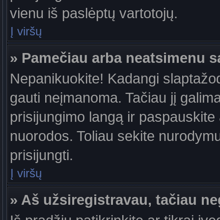
vienu iš paslėptų vartotojų.
Į viršų
» Pamečiau arba neatsimenu s
Nepanikuokite! Kadangi slaptažo
gauti neįmanoma. Tačiau jį galima 
prisijungimo langą ir paspauskite
nuorodos. Toliau sekite nurodymus
prisijungti.
Į viršų
» Aš užsiregistravau, tačiau neg