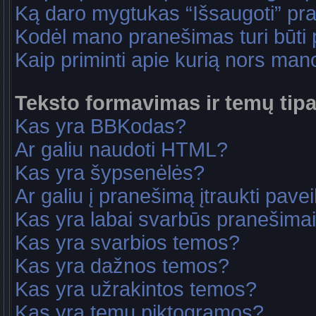
Ką daro mygtukas “Išsaugoti” p
Kodėl mano pranešimas turi būti p
Kaip priminti apie kurią nors ma
Teksto formavimas ir temų tipa
Kas yra BBKodas?
Ar galiu naudoti HTML?
Kas yra šypsenėlės?
Ar galiu į pranešimą įtraukti pavei
Kas yra labai svarbūs pranešima
Kas yra svarbios temos?
Kas yra dažnos temos?
Kas yra užrakintos temos?
Kas yra temų piktogramos?