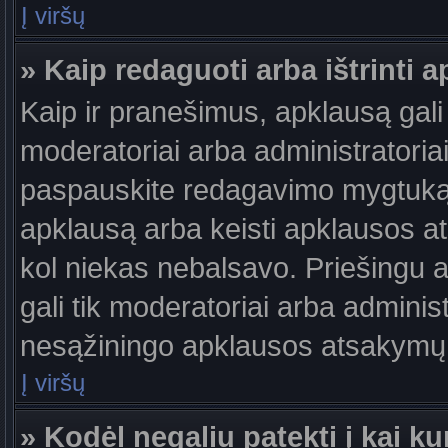
Į viršų
» Kaip redaguoti arba ištrinti 
Kaip ir pranešimus, apklausą gali 
moderatoriai arba administratori
paspauskite redagavimo mygtuką š
apklausą arba keisti apklausos at
kol niekas nebalsavo. Priešingu at
gali tik moderatoriai arba adminis
nesąžiningo apklausos atsakymų v
Į viršų
» Kodėl negaliu patekti į kai 