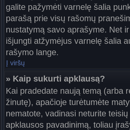
galite pažymėti varnelę šalia pun
parašą prie visų rašomų pranešimų
nustatymą savo aprašyme. Net ir 
išjungti atžymėjus varnelę šalia
rašymo lange.
Į viršų
» Kaip sukurti apklausą?
Kai pradedate naują temą (arba 
žinutę), apačioje turėtumėte maty
nematote, vadinasi neturite teisių 
apklausos pavadinimą, toliau įra