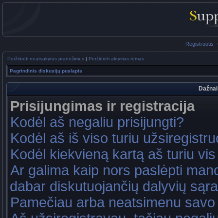
Registruotis
Peržiūrėti neatsakytus pranešimus
|
Peržiūrėti aktyvias temas
Pagrindinis diskusijų puslapis
Dažnai
Prisijungimas ir registracija
Kodėl aš negaliu prisijungti?
Kodėl aš iš viso turiu užsiregistru
Kodėl kiekvieną kartą aš turiu vis 
Ar galima kaip nors paslėpti mano
dabar diskutuojančių dalyvių sąr
Pamečiau arba neatsimenu savo 