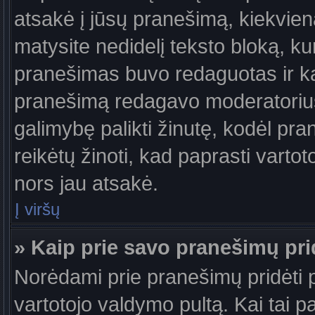
atsakė į jūsų pranešimą, kiekvie
matysite nedidelį teksto bloką, k
pranešimas buvo redaguotas ir k
pranešimą redagavo moderatorius a
galimybę palikti žinutę, kodėl pr
reikėtų žinoti, kad paprasti vartotoj
nors jau atsakė.
Į viršų
» Kaip prie savo pranešimų pri
Norėdami prie pranešimų pridėti pa
vartotojo valdymo pultą. Kai tai 