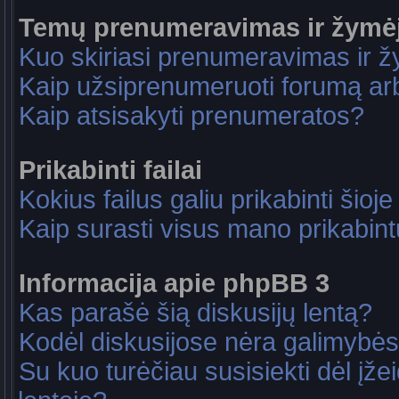
Temų prenumeravimas ir žymė
Kuo skiriasi prenumeravimas ir 
Kaip užsiprenumeruoti forumą a
Kaip atsisakyti prenumeratos?
Prikabinti failai
Kokius failus galiu prikabinti šioje
Kaip surasti visus mano prikabint
Informacija apie phpBB 3
Kas parašė šią diskusijų lentą?
Kodėl diskusijose nėra galimybė
Su kuo turėčiau susisiekti dėl įže