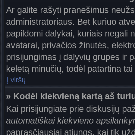
Ar galite rašyti pranešimus neužs
administratoriaus. Bet kuriuo atv
papildomi dalykai, kuriais negali 
avatarai, privačios žinutės, elek
prisijungimas į dalyvių grupes ir p
keletą minučių, todėl patartina tai
Į viršų
» Kodėl kiekvieną kartą aš turiu
Kai prisijungiate prie diskusijų p
automatiškai kiekvieno apsilank
paprasčiausiai atjungs, kai tik už