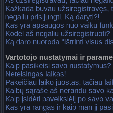
Aš užsiregistravau, tačiau negaliu 
Kažkada buvau užsiregistravęs, ta
negaliu prisijungti. Ką daryti?!
Kas yra apsaugos nuo vaikų fun
Kodėl aš negaliu užsiregistruoti?
Ką daro nuoroda “Ištrinti visus di
Vartotojo nustatymai ir parame
Kaip pasikeisi savo nustatymus?
Neteisingas laikas!
Pakeičiau laiko juostas, tačiau lai
Kalbų sąraše aš nerandu savo ka
Kaip įsidėti paveikslėlį po savo v
Kas yra rangas ir kaip man jį pasi