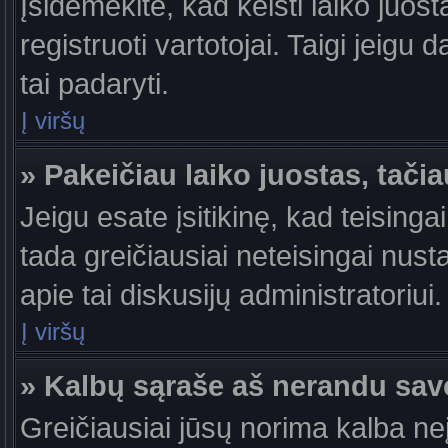
Įsidėmėkite, kad keisti laiko juosta
registruoti vartotojai. Taigi jeigu
tai padaryti.
Į viršų
» Pakeičiau laiko juostas, tačia
Jeigu esate įsitikinę, kad teisingai
tada greičiausiai neteisingai nust
apie tai diskusijų administratoriui.
Į viršų
» Kalbų sąraše aš nerandu sav
Greičiausiai jūsų norima kalba ne