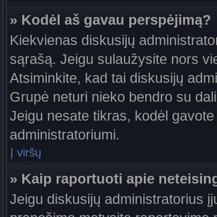
» Kodėl aš gavau perspėjimą?
Kiekvienas diskusijų administrator
sąrašą. Jeigu sulaužysite nors vie
Atsiminkite, kad tai diskusijų ad
Grupė neturi nieko bendro su dal
Jeigu nesate tikras, kodėl gavote 
administratoriumi.
Į viršų
» Kaip raportuoti apie neteis
Jeigu diskusijų administratorius į