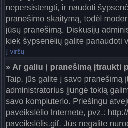
nepersistengti, ir naudoti šypsen
pranešimo skaitymą, todėl moderat
jūsų pranešimą. Diskusijų administ
kiek šypsenėlių galite panaudoti
Į viršų
» Ar galiu į pranešimą įtraukti 
Taip, jūs galite į savo pranešimą į
administratorius įjungė tokią galimy
savo kompiuterio. Priešingu atveju
paveikslėlio Internete, pvz.: ht
paveikslėlis.gif. Jūs negalite nuro