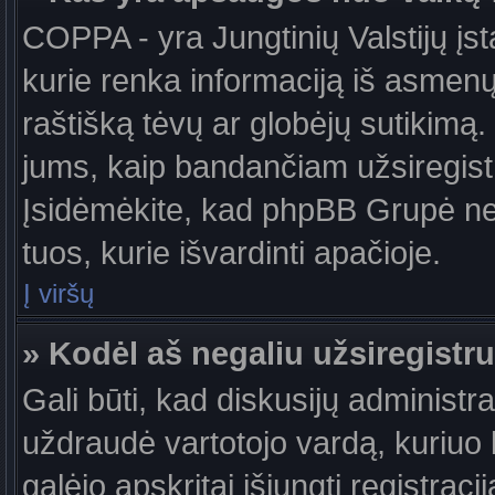
COPPA - yra Jungtinių Valstijų įst
kurie renka informaciją iš asmenų 
raštišką tėvų ar globėjų sutikimą. J
jums, kaip bandančiam užsiregistru
Įsidėmėkite, kad phpBB Grupė nete
tuos, kurie išvardinti apačioje.
Į viršų
» Kodėl aš negaliu užsiregistru
Gali būti, kad diskusijų administ
uždraudė vartotojo vardą, kuriuo b
galėjo apskritai išjungti registraci