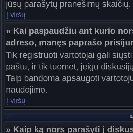
jūsų parašytų pranešimų skaičių.
Į viršų
» Kai paspaudžiu ant kurio nor
adreso, manęs paprašo prisiju
Tik registruoti vartotojai gali sių
paštu, ir tik tuomet, jeigu diskusi
Taip bandoma apsaugoti vartotojų
naudojimo.
Į viršų
R
» Kaip ką nors parašyti į disku