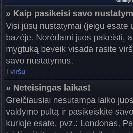
Vartotojo
» Kaip pasikeisi savo nustaty
Visi jūsų nustatymai (jeigu esat
bazėje. Norėdami juos pakeisti, a
mygtuką beveik visada rasite viršu
savo nustatymus.
Į viršų
» Neteisingas laikas!
Greičiausiai nesutampa laiko juost
valdymo pultą ir pasikeiskite savo l
kurioje esate, pvz.: Londonas, Par