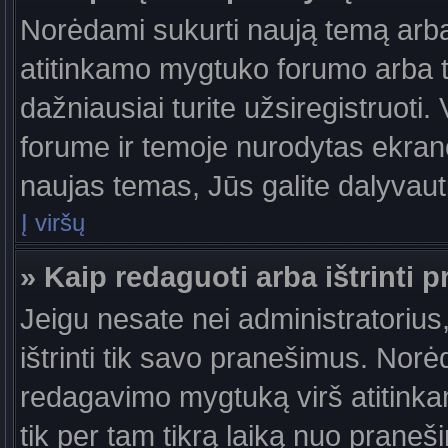
Norėdami sukurti naują temą arb
atitinkamo mygtuko forumo arba 
dažniausiai turite užsiregistruoti
forume ir temoje nurodytas ekrano
naujas temas, Jūs galite dalyvauti
Į viršų
» Kaip redaguoti arba ištrinti 
Jeigu nesate nei administratorius,
ištrinti tik savo pranešimus. No
redagavimo mygtuką virš atitinkam
tik per tam tikrą laiką nuo prane