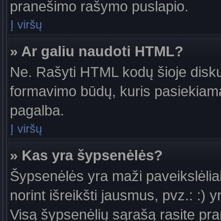
pranešimo rašymo puslapio.
Į viršų
» Ar galiu naudoti HTML?
Ne. Rašyti HTML kodų šioje diskus
formavimo būdų, kuris pasiekiam
pagalba.
Į viršų
» Kas yra šypsenėlės?
Šypsenėlės yra maži paveikslėlia
norint išreikšti jausmus, pvz.: :) y
Visą šypsenėlių sąrašą rasite pr