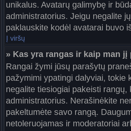
unikalus. Avatarų galimybę ir būdą,
administratorius. Jeigu negalite jų
paklauskite kodėl avatarai buvo iš
Į viršų
» Kas yra rangas ir kaip man jį 
Rangai žymi jūsų parašytų praneši
pažymimi ypatingi dalyviai, tokie 
negalite tiesiogiai pakeisti rangų,
administratorius. Nerašinėkite ne
pakeltumėte savo rangą. Daugumoj
netoleruojamas ir moderatoriai ar