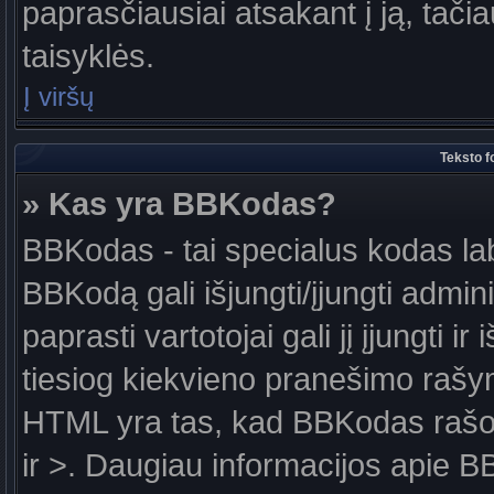
paprasčiausiai atsakant į ją, tačiau
taisyklės.
Į viršų
Teksto f
» Kas yra BBKodas?
BBKodas - tai specialus kodas la
BBKodą gali išjungti/įjungti admin
paprasti vartotojai gali jį įjungti 
tiesiog kiekvieno pranešimo raš
HTML yra tas, kad BBKodas rašoma
ir >. Daugiau informacijos apie B