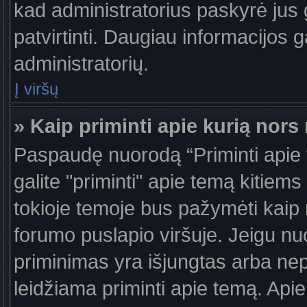
kad administratorius paskyrė jus g
patvirtinti. Daugiau informacijos g
administratorių.
Į viršų
» Kaip priminti apie kurią nor
Paspaudę nuorodą “Priminti apie
galite "priminti" apie temą kitiem
tokioje temoje bus pažymėti kaip 
forumo puslapio viršuje. Jeigu nu
priminimas yra išjungtas arba nep
leidžiama priminti apie temą. Apie 