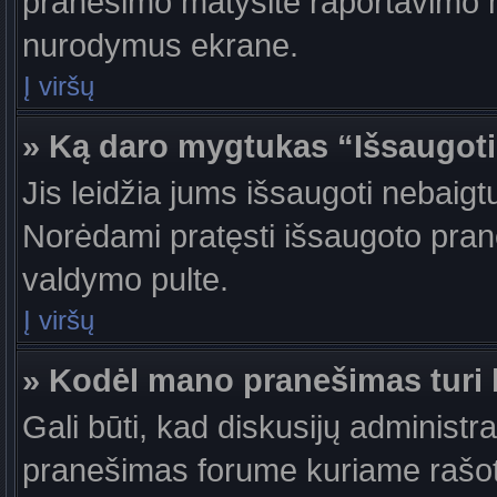
pranešimo matysite raportavimo m
nurodymus ekrane.
Į viršų
» Ką daro mygtukas “Išsaugot
Jis leidžia jums išsaugoti nebaigt
Norėdami pratęsti išsaugoto pran
valdymo pulte.
Į viršų
» Kodėl mano pranešimas turi b
Gali būti, kad diskusijų administr
pranešimas forume kuriame rašote tu