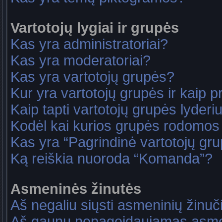
Vartotojų lygiai ir grupės
Kas yra administratoriai?
Kas yra moderatoriai?
Kas yra vartotojų grupės?
Kur yra vartotojų grupės ir kaip pri
Kaip tapti vartotojų grupės lyderi
Kodėl kai kurios grupės rodomos 
Kas yra “Pagrindinė vartotojų gr
Ką reiškia nuoroda “Komanda”?
Asmeninės žinutės
Aš negaliu siųsti asmeninių žinuč
Aš gaunu nepageidaujamas asme