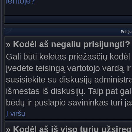
lentoje?
Prisij
» Kodėl aš negaliu prisijungti?
Gali būti keletas priežasčių kodėl t
įvedėte teisingą vartotojo vardą ir 
susisiekite su diskusijų administr
išmestas iš diskusijų. Taip pat gal
bėdų ir puslapio savininkas turi jas
Į viršų
» Kodėl aš iš viso turiu užsireg