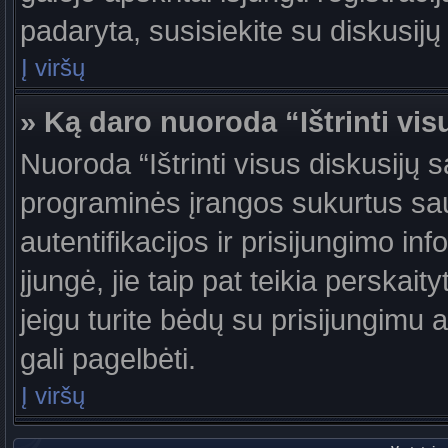
padaryta, susisiekite su diskusijų
Į viršų
» Ką daro nuoroda “Ištrinti vis
Nuoroda “Ištrinti visus diskusijų 
programinės įrangos sukurtus sa
autentifikacijos ir prisijungimo in
įjungė, jie taip pat teikia perskai
jeigu turite bėdų su prisijungimu 
gali pagelbėti.
Į viršų