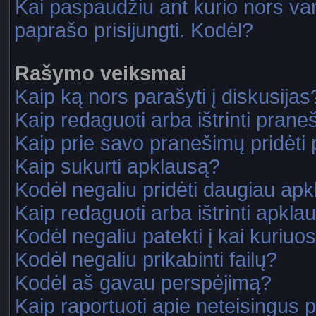
Kai paspaudžiu ant kurio nors va
paprašo prisijungti. Kodėl?
Rašymo veiksmai
Kaip ką nors parašyti į diskusijas
Kaip redaguoti arba ištrinti pran
Kaip prie savo pranešimų pridėti
Kaip sukurti apklausą?
Kodėl negaliu pridėti daugiau ap
Kaip redaguoti arba ištrinti apkla
Kodėl negaliu patekti į kai kuriu
Kodėl negaliu prikabinti failų?
Kodėl aš gavau perspėjimą?
Kaip raportuoti apie neteisingus