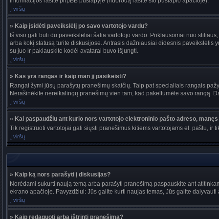
informacijos rasite phpBB puslapyje (nuorodą rasite šio puslapio apačioje).
Į viršų
» Kaip įsidėti paveikslėlį po savo vartotojo vardu?
Iš viso gali būti du paveikslėliai šalia vartotojo vardo. Priklausomai nuo stiliau
arba kokį statusą turite diskusijose. Antrasis dažniausiai didesnis paveikslėlis y
su juo ir paklauskite kodėl avatarai buvo išjungti.
Į viršų
» Kas yra rangas ir kaip man jį pasikeisti?
Rangai žymi jūsų parašytų pranešimų skaičių. Taip pat specialiais rangais pažymi
Nerašinėkite nereikalingų pranešimų vien tam, kad pakeltumėte savo rangą. Dau
Į viršų
» Kai paspaudžiu ant kurio nors vartotojo elektroninio pašto adreso, manęs 
Tik registruoti vartotojai gali siųsti pranešimus kitiems vartotojams el. paštu, 
Į viršų
» Kaip ką nors parašyti į diskusijas?
Norėdami sukurti naują temą arba parašyti pranešimą paspauskite ant atitinkam
ekrano apačioje. Pavyzdžiui: Jūs galite kurti naujas temas, Jūs galite dalyvauti a
Į viršų
» Kaip redaguoti arba ištrinti pranešimą?