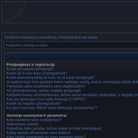
Peržiūrėti neatsakytus pranešimus
|
Peržiūrėti aktyvias temas
Pagrindinis diskusijų puslapis
Prisijungimas ir registracija
Kodėl aš negaliu prisijungti?
Kodėl aš iš viso turiu užsiregistruoti?
Kodėl kiekvieną kartą aš turiu vis iš naujo prisijungti?
Ar galima kaip nors paslėpti mano vartotojo vardą, kad jo nesimatytų dabar di
Pamečiau arba neatsimenu savo slaptažodžio!
Aš užsiregistravau, tačiau negaliu prisijungti!
Kažkada buvau užsiregistravęs, tačiau senai nerašiau į diskusijas, ir negaliu pri
Kas yra apsaugos nuo vaikų funkcija (COPPA)?
Kodėl aš negaliu užsiregistruoti?
Ką daro nuoroda “Ištrinti visus diskusijų sausainėlius”?
Vartotojo nustatymai ir parametrai
Kaip pasikeisi savo nustatymus?
Neteisingas laikas!
Pakeičiau laiko juostas, tačiau laikas vis tiek neteisingas!
Kalbų sąraše aš nerandu savo kalbos!
Kaip įsidėti paveikslėlį po savo vartotojo vardu?