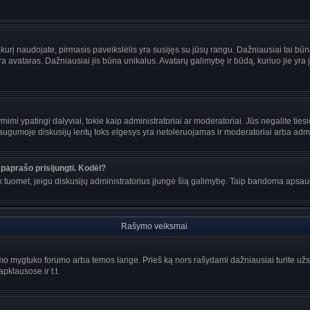
s, kurį naudojate, pirmasis paveikslėlis yra susijęs su jūsų rangu. Dažniausiai tai bū
ra avataras. Dažniausiai jis būna unikalus. Avatarų galimybę ir būdą, kuriuo jie yra į
mi ypatingi dalyviai, tokie kaip administratoriai ar moderatoriai. Jūs negalite tiesi
gumoje diskusijų lentų toks elgesys yra netoleruojamas ir moderatoriai arba admin
paprašo prisijungti. Kodėl?
ir tik tuomet, jeigu diskusijų administratorius įjungė šią galimybę. Taip bandoma aps
Rašymo veiksmai
o mygtuko forumo arba temos lange. Prieš ką nors rašydami dažniausiai turite užsir
pklausose ir t.t.