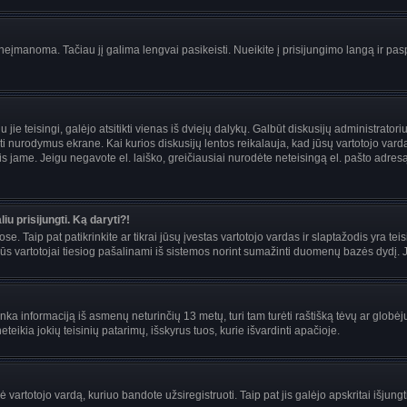
įmanoma. Tačiau jį galima lengvai pasikeisti. Nueikite į prisijungimo langą ir pas
eigu jie teisingi, galėjo atsitikti vienas iš dviejų dalykų. Galbūt diskusijų administra
i nurodymus ekrane. Kai kurios diskusijų lentos reikalauja, kad jūsų vartotojo vardą 
mais jame. Jeigu negavote el. laiško, greičiausiai nurodėte neteisingą el. pašto adre
iu prisijungti. Ką daryti?!
se. Taip pat patikrinkite ar tikrai jūsų įvestas vartotojo vardas ir slaptažodis yra teis
s vartotojai tiesiog pašalinami iš sistemos norint sumažinti duomenų bazės dydį. Jei
enka informaciją iš asmenų neturinčių 13 metų, turi tam turėti raštišką tėvų ar globėj
teikia jokių teisinių patarimų, išskyrus tuos, kurie išvardinti apačioje.
artotojo vardą, kuriuo bandote užsiregistruoti. Taip pat jis galėjo apskritai išjungti 