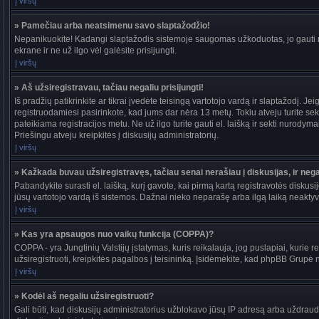
Į viršų
» Pamečiau arba neatsimenu savo slaptažodžio!
Nepanikuokite! Kadangi slaptažodis sistemoje saugomas užkoduotas, jo gauti ne
ekrane ir ne už ilgo vėl galėsite prisijungti.
Į viršų
» Aš užsiregistravau, tačiau negaliu prisijungti!
Iš pradžių patikrinkite ar tikrai įvedėte teisingą vartotojo vardą ir slaptažodį. J
registruodamiesi pasirinkote, kad jums dar nėra 13 metų. Tokiu atveju turite sekt
pateikiama registracijos metu. Ne už ilgo turite gauti el. laišką ir sekti nurody
Priešingu atveju kreipkitės į diskusijų administratorių.
Į viršų
» Kažkada buvau užsiregistravęs, tačiau senai nerašiau į diskusijas, ir negal
Pabandykite surasti el. laišką, kurį gavote, kai pirmą kartą registravotės diskusijo
jūsų vartotojo vardą iš sistemos. Dažnai nieko neparašę arba ilgą laiką neaktyvū
Į viršų
» Kas yra apsaugos nuo vaikų funkcija (COPPA)?
COPPA - yra Jungtinių Valstijų įstatymas, kuris reikalauja, jog puslapiai, kurie r
užsiregistruoti, kreipkitės pagalbos į teisininką. Įsidėmėkite, kad phpBB Grupė ne
Į viršų
» Kodėl aš negaliu užsiregistruoti?
Gali būti, kad diskusijų administratorius užblokavo jūsų IP adresą arba uždraudė v