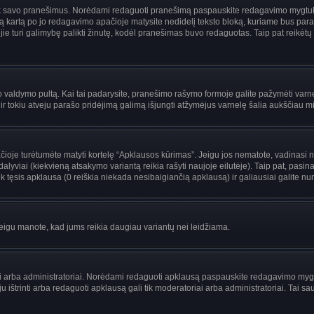
i tik savo pranešimus. Norėdami redaguoti pranešimą paspauskite redagavimo mygtuką v
 kartą po jo redagavimo apačioje matysite nedidelį teksto bloką, kuriame bus par
uri galimybę palikti žinutę, kodėl pranešimas buvo redaguotas. Taip pat reikėtų žinot
ojo valdymo pultą. Kai tai padarysite, pranešimo rašymo formoje galite pažymėti var
 ir tokiu atveju parašo pridėjimą galimą išjungti atžymėjus varnelę šalia aukščiau
je turėtumėte matyti kortelę “Apklausos kūrimas”. Jeigu jos nematote, vadinasi netu
yviai (kiekvieną atsakymo variantą reikia rašyti naujoje eilutėje). Taip pat, pasina
 tęsis apklausa (0 reiškia niekada nesibaigiančią apklausą) ir galiausiai galite nuro
 jeigu manote, kad jums reikia daugiau variantų nei leidžiama.
riai arba administratoriai. Norėdami redaguoti apklausą paspauskite redagavimo myg
ju ištrinti arba redaguoti apklausą gali tik moderatoriai arba administratoriai. Ta