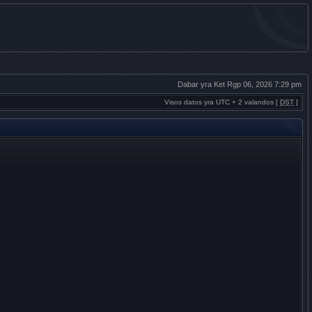
Dabar yra Ket Rgp 06, 2026 7:29 pm
Visos datos yra UTC + 2 valandos [
DST
]