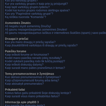
Kas yra vartotojų grupės?
Kur yra vartotojų grupės ir kaip prie jų prisijungti?
Kaip tapti vartotojų grupės lyderiu?
Kodėl kai kurios grupės rodomos skirtinga spalva?
Kas yra “Pagrindinė vartotojų grupė”?
Ką reiškia nuoroda “Komanda”?
Asmeninės žinutės
Aš negaliu siųsti asmeninių žinučių!
Aš gaunu nepageidaujamas asmenines žinutes!
Aš gaunu nepageidaujamus laiškus ir internetines šiukšles (spam) į savo pašto 
Draugai ir priešai
Kas yra mano draugų ir priešų sąrašai?
Kaip įtraukti/ištrinti vartotojus iš draugų ar priešų sąrašo?
Paieška forume
Kaip ieškoti forume ar forumuose?
Kodėl mano paieška nerado jokių rezultatų?
Kodėl vykdant paiešką rodo tik tuščią puslapį!?
Kaip ieškoti diskusijų dalyvių?
Kaip surasti mano paties pranešimus ir temas?
Temų prenumeravimas ir žymėjimas
Kuo skiriasi prenumeravimas ir žymėjimas?
Kaip užsiprenumeruoti forumą arba temą?
Kaip atsisakyti prenumeratos?
Prikabinti failai
Kokius failus galiu prikabinti šioje diskusijų lentoje?
Kaip surasti visus mano prikabintus failus?
Informacija apie phpBB 3
Kas parašė šią diskusijų lentą?