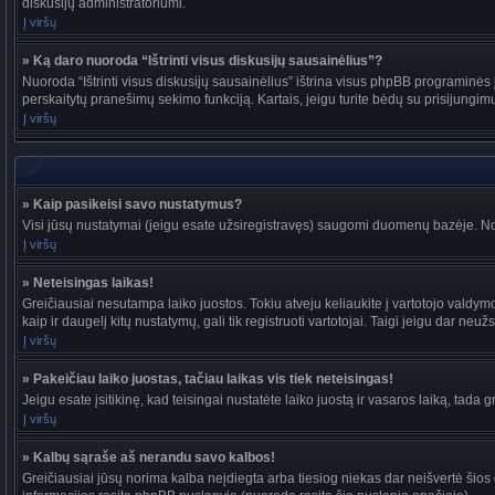
diskusijų administratoriumi.
Į viršų
» Ką daro nuoroda “Ištrinti visus diskusijų sausainėlius”?
Nuoroda “Ištrinti visus diskusijų sausainėlius” ištrina visus phpBB programinės į
perskaitytų pranešimų sekimo funkciją. Kartais, jeigu turite bėdų su prisijungim
Į viršų
» Kaip pasikeisi savo nustatymus?
Visi jūsų nustatymai (jeigu esate užsiregistravęs) saugomi duomenų bazėje. Nor
Į viršų
» Neteisingas laikas!
Greičiausiai nesutampa laiko juostos. Tokiu atveju keliaukite į vartotojo valdymo pu
kaip ir daugelį kitų nustatymų, gali tik registruoti vartotojai. Taigi jeigu dar neuž
Į viršų
» Pakeičiau laiko juostas, tačiau laikas vis tiek neteisingas!
Jeigu esate įsitikinę, kad teisingai nustatėte laiko juostą ir vasaros laiką, tada 
Į viršų
» Kalbų sąraše aš nerandu savo kalbos!
Greičiausiai jūsų norima kalba neįdiegta arba tiesiog niekas dar neišvertė šios d