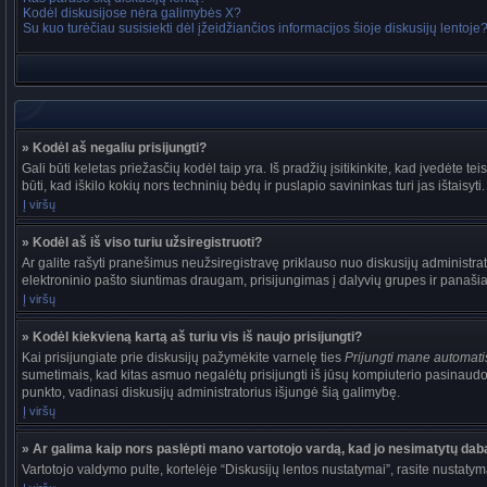
Kodėl diskusijose nėra galimybės X?
Su kuo turėčiau susisiekti dėl įžeidžiančios informacijos šioje diskusijų lentoje
» Kodėl aš negaliu prisijungti?
Gali būti keletas priežasčių kodėl taip yra. Iš pradžių įsitikinkite, kad įvedėte tei
būti, kad iškilo kokių nors techninių bėdų ir puslapio savininkas turi jas ištaisyti.
Į viršų
» Kodėl aš iš viso turiu užsiregistruoti?
Ar galite rašyti pranešimus neužsiregistravę priklauso nuo diskusijų administrat
elektroninio pašto siuntimas draugam, prisijungimas į dalyvių grupes ir panašiai. 
Į viršų
» Kodėl kiekvieną kartą aš turiu vis iš naujo prisijungti?
Kai prisijungiate prie diskusijų pažymėkite varnelę ties
Prijungti mane automat
sumetimais, kad kitas asmuo negalėtų prisijungti iš jūsų kompiuterio pasinaudo
punkto, vadinasi diskusijų administratorius išjungė šią galimybę.
Į viršų
» Ar galima kaip nors paslėpti mano vartotojo vardą, kad jo nesimatytų dab
Vartotojo valdymo pulte, kortelėje “Diskusijų lentos nustatymai”, rasite nustaty