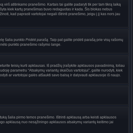
irš atitinkamo pranešimo. Kartais tai galite padaryti tik per tam tikrą laiką
ašyta kiek kartų pranešimas buvo redaguotas ir kada. Šis blokas nebus
i, kad paprasti vartotojai negali ištrinti pranešimo, jeigu į jį kas nors jau
nelę šalia punkto
Pridėti parašą
. Taip pat galite pridėti parašą prie visų rašomų
 minėto punkto pranešimo rašymo lange.
rite teisių kurti apklausas. Iš pradžių įrašykite apklausos pavadinimą, toliau
udoję parametru “Atsakymų variantų skaičius vartotojui”, galite nurodyti, kiek
dyti ar vartotojai galės atšaukti savo balsą ir dalyvauti apklausoje iš naujo.
tuką šalia pirmo temos pranešimo. Ištrinti apklausą arba keisti apklausos
i saugo apklausą nuo nesąžiningo apklausos atsakymų variantų keitimo jai