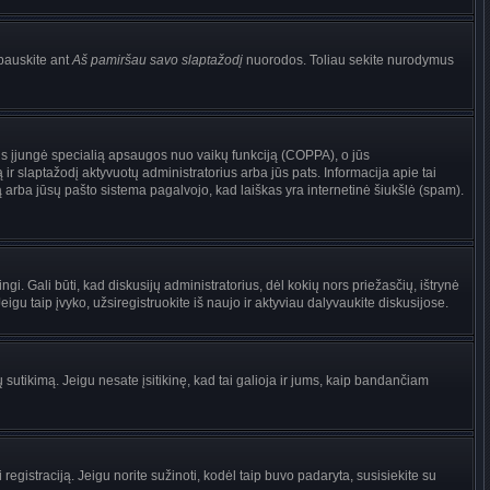
pauskite ant
Aš pamiršau savo slaptažodį
nuorodos. Toliau sekite nurodymus
torius įjungė specialią apsaugos nuo vaikų funkciją (COPPA), o jūs
ir slaptažodį aktyvuotų administratorius arba jūs pats. Informacija apie tai
są arba jūsų pašto sistema pagalvojo, kad laiškas yra internetinė šiukšlė (spam).
ingi. Gali būti, kad diskusijų administratorius, dėl kokių nors priežasčių, ištrynė
gu taip įvyko, užsiregistruokite iš naujo ir aktyviau dalyvaukite diskusijose.
ų sutikimą. Jeigu nesate įsitikinę, kad tai galioja ir jums, kaip bandančiam
registraciją. Jeigu norite sužinoti, kodėl taip buvo padaryta, susisiekite su