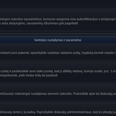
rangos sukurtus sausainėlius, kuriuose saugoma visa autentifikacijos ir prisijungimo 
u arba atsijungimu, sausainėlių ištrynimas gali pagelbėti.
Vartotojo nustatymai ir parametrai
ėdami juos pakeisti, aplankykite vartotojo valdymo pultą; mygtuką beveik visada ras
ltą ir pasikeiskite savo laiko juostą, kad ji atitiktų vietovę, kurioje esate, pvz.: Lon
siregistravote, pats metas būtų tai padaryti.
greičiausiai neteisingai nustatymas serverio laikrodis. Praneškite apie tai diskusijų a
iskusijų lentos į tą kalbą. Paprašykite diskusijų administratoriaus, kad jis įdiegtų 