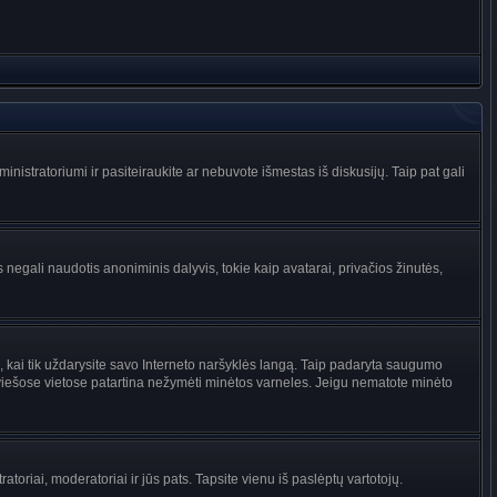
administratoriumi ir pasiteiraukite ar nebuvote išmestas iš diskusijų. Taip pat gali
 negali naudotis anoniminis dalyvis, tokie kaip avatarai, privačios žinutės,
s, kai tik uždarysite savo Interneto naršyklės langą. Taip padaryta saugumo
 viešose vietose patartina nežymėti minėtos varneles. Jeigu nematote minėto
tratoriai, moderatoriai ir jūs pats. Tapsite vienu iš paslėptų vartotojų.