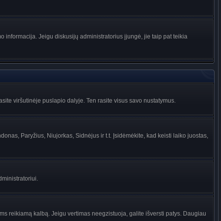
informacija. Jeigu diskusijų administratorius įjungė, jie taip pat teikia
ite viršutinėje puslapio dalyje. Ten rasite visus savo nustatymus.
donas, Paryžius, Niujorkas, Sidnėjus ir t.t. Įsidėmėkite, kad keisti laiko juostas,
dministratoriui.
jums reikiamą kalbą. Jeigu vertimas neegzistuoja, galite išversti patys. Daugiau