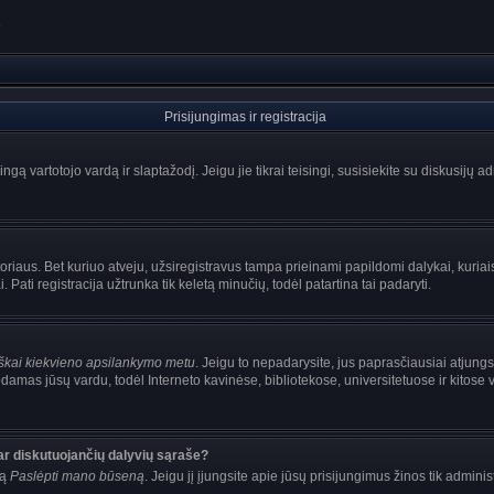
?
Prisijungimas ir registracija
singą vartotojo vardą ir slaptažodį. Jeigu jie tikrai teisingi, susisiekite su diskusijų 
oriaus. Bet kuriuo atveju, užsiregistravus tampa prieinami papildomi dalykai, kuriais
Pati registracija užtrunka tik keletą minučių, todėl patartina tai padaryti.
iškai kiekvieno apsilankymo metu
. Jeigu to nepadarysite, jus paprasčiausiai atjung
damas jūsų vardu, todėl Interneto kavinėse, bibliotekose, universitetuose ir kitose
ar diskutuojančių dalyvių sąraše?
mą
Paslėpti mano būseną
. Jeigu jį įjungsite apie jūsų prisijungimus žinos tik adminis