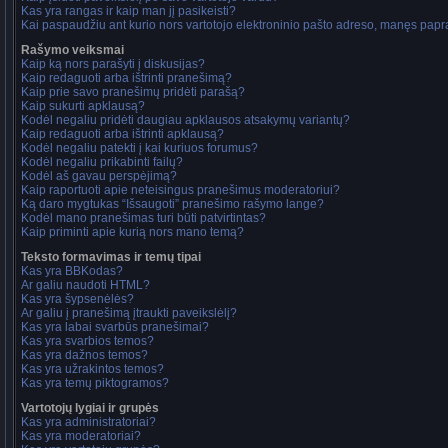
Kas yra rangas ir kaip man jį pasikeisti?
Kai paspaudžiu ant kurio nors vartotojo elektroninio pašto adreso, manęs papra
Rašymo veiksmai
Kaip ką nors parašyti į diskusijas?
Kaip redaguoti arba ištrinti pranešimą?
Kaip prie savo pranešimų pridėti parašą?
Kaip sukurti apklausą?
Kodėl negaliu pridėti daugiau apklausos atsakymų variantų?
Kaip redaguoti arba ištrinti apklausą?
Kodėl negaliu patekti į kai kuriuos forumus?
Kodėl negaliu prikabinti failų?
Kodėl aš gavau perspėjimą?
Kaip raportuoti apie neteisingus pranešimus moderatoriui?
Ką daro mygtukas “Išsaugoti” pranešimo rašymo lange?
Kodėl mano pranešimas turi būti patvirtintas?
Kaip priminti apie kurią nors mano temą?
Teksto formavimas ir temų tipai
Kas yra BBKodas?
Ar galiu naudoti HTML?
Kas yra šypsenėlės?
Ar galiu į pranešimą įtraukti paveikslėlį?
Kas yra labai svarbūs pranešimai?
Kas yra svarbios temos?
Kas yra dažnos temos?
Kas yra užrakintos temos?
Kas yra temų piktogramos?
Vartotojų lygiai ir grupės
Kas yra administratoriai?
Kas yra moderatoriai?