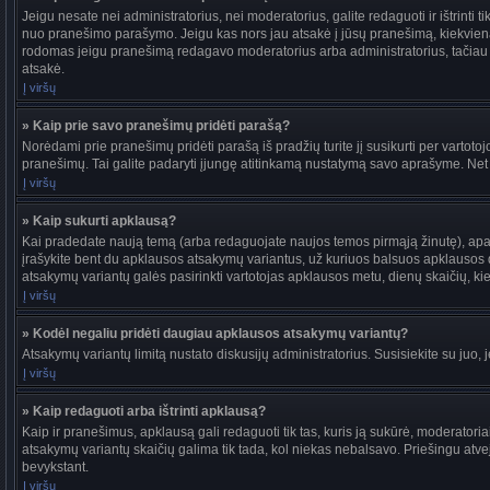
Jeigu nesate nei administratorius, nei moderatorius, galite redaguoti ir ištrint
nuo pranešimo parašymo. Jeigu kas nors jau atsakė į jūsų pranešimą, kiekvieną
rodomas jeigu pranešimą redagavo moderatorius arba administratorius, tačiau jie t
atsakė.
Į viršų
» Kaip prie savo pranešimų pridėti parašą?
Norėdami prie pranešimų pridėti parašą iš pradžių turite jį susikurti per vartot
pranešimų. Tai galite padaryti įjungę atitinkamą nustatymą savo aprašyme. Net
Į viršų
» Kaip sukurti apklausą?
Kai pradedate naują temą (arba redaguojate naujos temos pirmąją žinutę), apačio
įrašykite bent du apklausos atsakymų variantus, už kuriuos balsuos apklausos dal
atsakymų variantų galės pasirinkti vartotojas apklausos metu, dienų skaičių, kiek
Į viršų
» Kodėl negaliu pridėti daugiau apklausos atsakymų variantų?
Atsakymų variantų limitą nustato diskusijų administratorius. Susisiekite su juo,
Į viršų
» Kaip redaguoti arba ištrinti apklausą?
Kaip ir pranešimus, apklausą gali redaguoti tik tas, kuris ją sukūrė, moderato
atsakymų variantų skaičių galima tik tada, kol niekas nebalsavo. Priešingu atve
bevykstant.
Į viršų