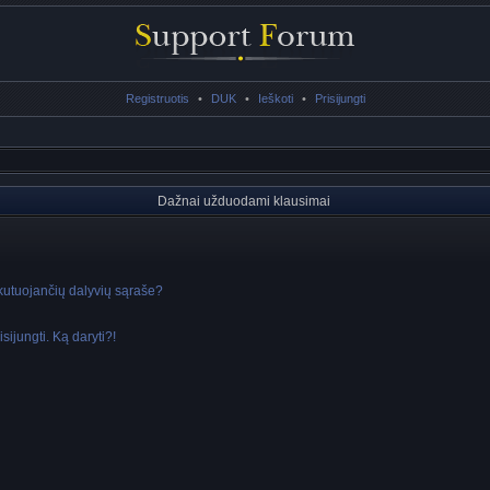
Registruotis
•
DUK
•
Ieškoti
•
Prisijungti
Dažnai užduodami klausimai
skutuojančių dalyvių sąraše?
sijungti. Ką daryti?!