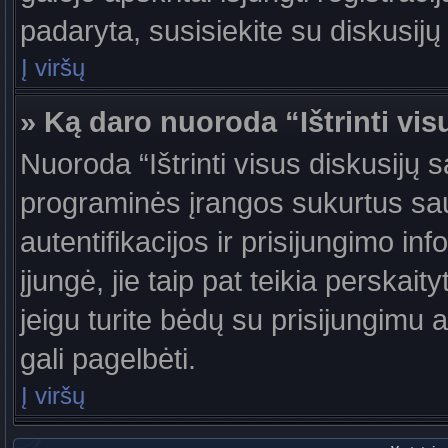
padaryta, susisiekite su diskusijų
Į viršų
» Ką daro nuoroda “Ištrinti vis
Nuoroda “Ištrinti visus diskusijų 
programinės įrangos sukurtus sa
autentifikacijos ir prisijungimo in
įjungė, jie taip pat teikia perskai
jeigu turite bėdų su prisijungimu 
gali pagelbėti.
Į viršų