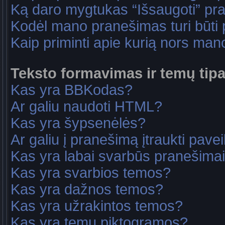
Ką daro mygtukas “Išsaugoti” p
Kodėl mano pranešimas turi būti p
Kaip priminti apie kurią nors ma
Teksto formavimas ir temų tipa
Kas yra BBKodas?
Ar galiu naudoti HTML?
Kas yra šypsenėlės?
Ar galiu į pranešimą įtraukti pavei
Kas yra labai svarbūs pranešima
Kas yra svarbios temos?
Kas yra dažnos temos?
Kas yra užrakintos temos?
Kas yra temų piktogramos?