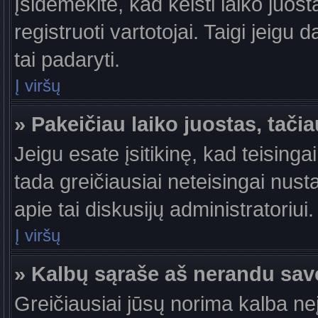
Įsidėmėkite, kad keisti laiko juosta
registruoti vartotojai. Taigi jeigu
tai padaryti.
Į viršų
» Pakeičiau laiko juostas, tačia
Jeigu esate įsitikinę, kad teisingai
tada greičiausiai neteisingai nust
apie tai diskusijų administratoriui.
Į viršų
» Kalbų sąraše aš nerandu sav
Greičiausiai jūsų norima kalba ne