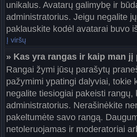
unikalus. Avatarų galimybę ir būdą,
administratorius. Jeigu negalite jų
paklauskite kodėl avatarai buvo iš
Į viršų
» Kas yra rangas ir kaip man jį 
Rangai žymi jūsų parašytų praneši
pažymimi ypatingi dalyviai, tokie 
negalite tiesiogiai pakeisti rangų,
administratorius. Nerašinėkite ne
pakeltumėte savo rangą. Daugumoj
netoleruojamas ir moderatoriai ar