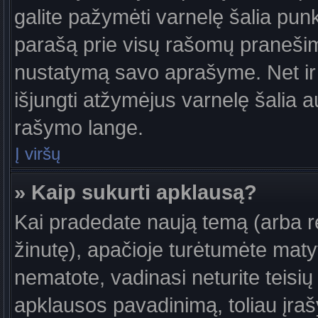
galite pažymėti varnelę šalia pun
parašą prie visų rašomų pranešimų
nustatymą savo aprašyme. Net ir 
išjungti atžymėjus varnelę šalia
rašymo lange.
Į viršų
» Kaip sukurti apklausą?
Kai pradedate naują temą (arba 
žinutę), apačioje turėtumėte maty
nematote, vadinasi neturite teisių 
apklausos pavadinimą, toliau įra