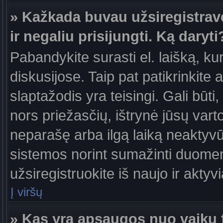
» Kažkada buvau užsiregistravęs
ir negaliu prisijungti. Ką daryti
Pabandykite surasti el. laišką, ku
diskusijose. Taip pat patikrinkite a
slaptažodis yra teisingi. Gali būti
nors priežasčių, ištrynė jūsų var
neparašę arba ilgą laiką neaktyvūs
sistemos norint sumažinti duomen
užsiregistruokite iš naujo ir aktyv
Į viršų
» Kas yra apsaugos nuo vaikų