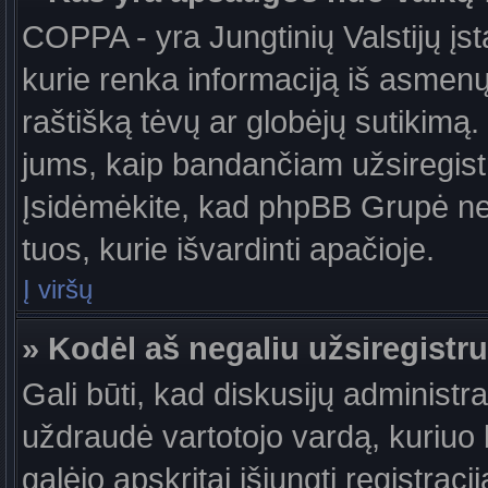
COPPA - yra Jungtinių Valstijų įst
kurie renka informaciją iš asmenų 
raštišką tėvų ar globėjų sutikimą. J
jums, kaip bandančiam užsiregistru
Įsidėmėkite, kad phpBB Grupė nete
tuos, kurie išvardinti apačioje.
Į viršų
» Kodėl aš negaliu užsiregistru
Gali būti, kad diskusijų administ
uždraudė vartotojo vardą, kuriuo b
galėjo apskritai išjungti registraci