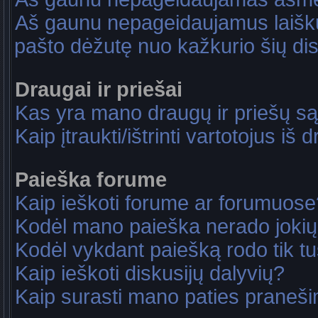
Aš gaunu nepageidaujamus laiškus
pašto dėžutę nuo kažkurio šių dis
Draugai ir priešai
Kas yra mano draugų ir priešų są
Kaip įtraukti/ištrinti vartotojus i
Paieška forume
Kaip ieškoti forume ar forumuose
Kodėl mano paieška nerado jokių
Kodėl vykdant paiešką rodo tik tu
Kaip ieškoti diskusijų dalyvių?
Kaip surasti mano paties praneš