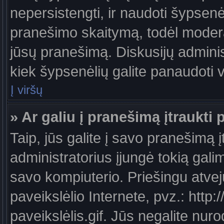
nepersistengti, ir naudoti šypsen
pranešimo skaitymą, todėl moderat
jūsų pranešimą. Diskusijų administ
kiek šypsenėlių galite panaudoti
Į viršų
» Ar galiu į pranešimą įtraukti 
Taip, jūs galite į savo pranešimą į
administratorius įjungė tokią galimy
savo kompiuterio. Priešingu atveju
paveikslėlio Internete, pvz.: ht
paveikslėlis.gif. Jūs negalite nuro