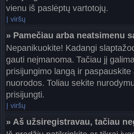
vienu iš paslėptų vartotojų.
Į viršų
» Pamečiau arba neatsimenu s
Nepanikuokite! Kadangi slaptažo
gauti neįmanoma. Tačiau jį galima 
prisijungimo langą ir paspauskite
nuorodos. Toliau sekite nurodymus
prisijungti.
Į viršų
» Aš užsiregistravau, tačiau neg