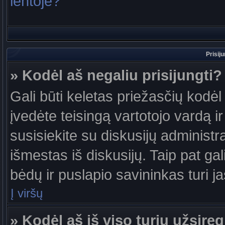
lentoje?
Prisij
» Kodėl aš negaliu prisijungti?
Gali būti keletas priežasčių kodėl t
įvedėte teisingą vartotojo vardą ir 
susisiekite su diskusijų administr
išmestas iš diskusijų. Taip pat gal
bėdų ir puslapio savininkas turi jas
Į viršų
» Kodėl aš iš viso turiu užsireg