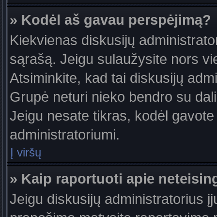
» Kodėl aš gavau perspėjimą?
Kiekvienas diskusijų administrator
sąrašą. Jeigu sulaužysite nors vie
Atsiminkite, kad tai diskusijų ad
Grupė neturi nieko bendro su dal
Jeigu nesate tikras, kodėl gavote 
administratoriumi.
Į viršų
» Kaip raportuoti apie neteis
Jeigu diskusijų administratorius į