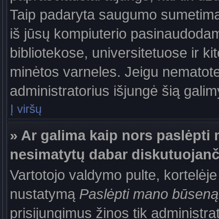
Taip padaryta saugumo sumetimais
iš jūsų kompiuterio pasinaudodam
bibliotekose, universitetuose ir k
minėtos varneles. Jeigu nematote
administratorius išjungė šią gali
Į viršų
» Ar galima kaip nors paslėpti 
nesimatytų dabar diskutuojanč
Vartotojo valdymo pulte, kortelėje
nustatymą
Paslėpti mano būseną
prisijungimus žinos tik administrat