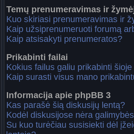
Temų prenumeravimas ir žymė
Kuo skiriasi prenumeravimas ir 
Kaip užsiprenumeruoti forumą a
Kaip atsisakyti prenumeratos?
Prikabinti failai
Kokius failus galiu prikabinti šioje
Kaip surasti visus mano prikabint
Informacija apie phpBB 3
Kas parašė šią diskusijų lentą?
Kodėl diskusijose nėra galimybė
Su kuo turėčiau susisiekti dėl įže