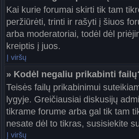
Kai kurie forumai skirti tik tam ti
peržiūrėti, trinti ir rašyti į šiuo
arba moderatoriai, todėl dėl priėj
kreiptis į juos.
Į viršų
» Kodėl negaliu prikabinti failų
Teisės failų prikabinimui suteiki
lygyje. Greičiausiai diskusijų admi
tikrame forume arba gal tik tam ti
nesate dėl to tikras, susisiekite s
Į viršų