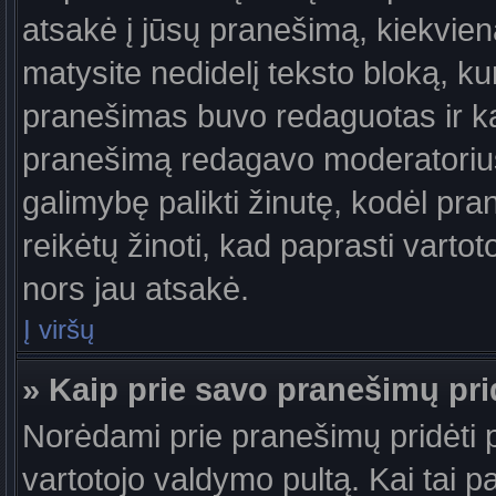
atsakė į jūsų pranešimą, kiekvie
matysite nedidelį teksto bloką, k
pranešimas buvo redaguotas ir k
pranešimą redagavo moderatorius a
galimybę palikti žinutę, kodėl pr
reikėtų žinoti, kad paprasti vartotoj
nors jau atsakė.
Į viršų
» Kaip prie savo pranešimų pri
Norėdami prie pranešimų pridėti pa
vartotojo valdymo pultą. Kai tai 