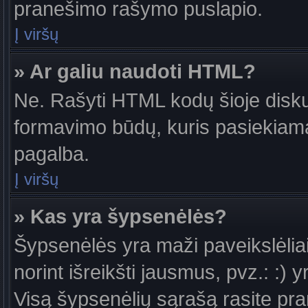
pranešimo rašymo puslapio.
Į viršų
» Ar galiu naudoti HTML?
Ne. Rašyti HTML kodų šioje diskus
formavimo būdų, kuris pasiekiam
pagalba.
Į viršų
» Kas yra šypsenėlės?
Šypsenėlės yra maži paveikslėlia
norint išreikšti jausmus, pvz.: :) y
Visą šypsenėlių sąrašą rasite pr