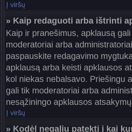
Į viršų
» Kaip redaguoti arba ištrinti 
Kaip ir pranešimus, apklausą gali 
moderatoriai arba administratori
paspauskite redagavimo mygtuką š
apklausą arba keisti apklausos at
kol niekas nebalsavo. Priešingu at
gali tik moderatoriai arba adminis
nesąžiningo apklausos atsakymų v
Į viršų
» Kodėl negaliu patekti į kai 