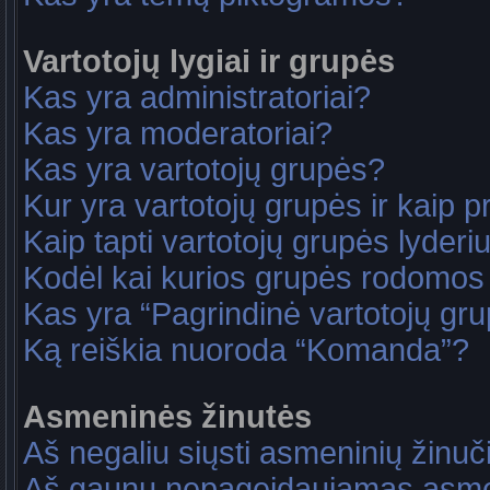
Vartotojų lygiai ir grupės
Kas yra administratoriai?
Kas yra moderatoriai?
Kas yra vartotojų grupės?
Kur yra vartotojų grupės ir kaip pri
Kaip tapti vartotojų grupės lyderi
Kodėl kai kurios grupės rodomos 
Kas yra “Pagrindinė vartotojų gr
Ką reiškia nuoroda “Komanda”?
Asmeninės žinutės
Aš negaliu siųsti asmeninių žinuč
Aš gaunu nepageidaujamas asme