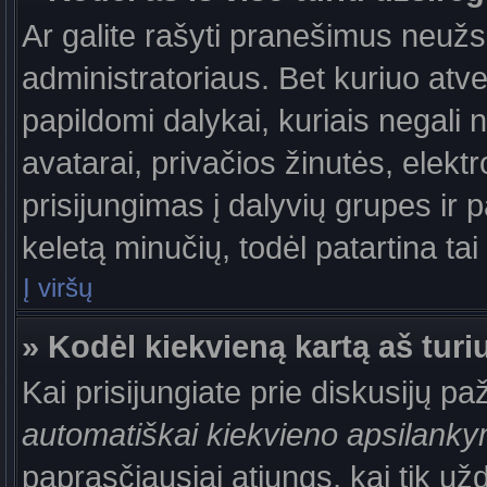
Ar galite rašyti pranešimus neužs
administratoriaus. Bet kuriuo atv
papildomi dalykai, kuriais negali 
avatarai, privačios žinutės, elek
prisijungimas į dalyvių grupes ir p
keletą minučių, todėl patartina tai
Į viršų
» Kodėl kiekvieną kartą aš turiu
Kai prisijungiate prie diskusijų p
automatiškai kiekvieno apsilank
paprasčiausiai atjungs, kai tik už