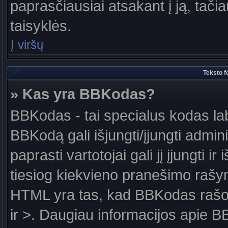
paprasčiausiai atsakant į ją, tačiau
taisyklės.
Į viršų
Teksto f
» Kas yra BBKodas?
BBKodas - tai specialus kodas la
BBKodą gali išjungti/įjungti admin
paprasti vartotojai gali jį įjungti 
tiesiog kiekvieno pranešimo raš
HTML yra tas, kad BBKodas rašoma
ir >. Daugiau informacijos apie B