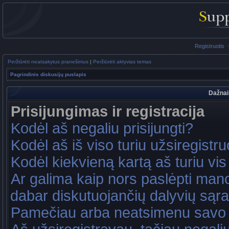
Registruotis
Peržiūrėti neatsakytus pranešimus
|
Peržiūrėti aktyvias temas
Pagrindinis diskusijų puslapis
Dažnai
Prisijungimas ir registracija
Kodėl aš negaliu prisijungti?
Kodėl aš iš viso turiu užsiregistru
Kodėl kiekvieną kartą aš turiu vis 
Ar galima kaip nors paslėpti mano
dabar diskutuojančių dalyvių sąr
Pamečiau arba neatsimenu savo 