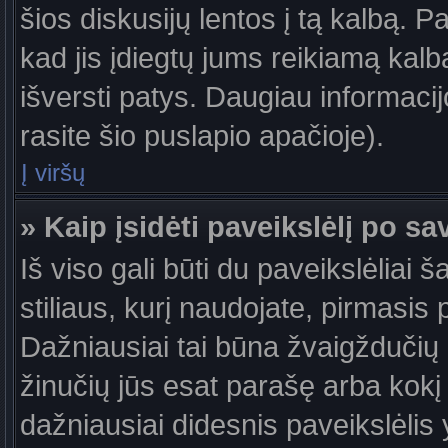
šios diskusijų lentos į tą kalbą. P
kad jis įdiegtų jums reikiamą kalb
išversti patys. Daugiau informaci
rasite šio puslapio apačioje).
Į viršų
» Kaip įsidėti paveikslėlį po s
Iš viso gali būti du paveikslėliai 
stiliaus, kurį naudojate, pirmasis 
Dažniausiai tai būna žvaigždučių a
žinučių jūs esat parašę arba kokį 
dažniausiai didesnis paveikslėlis 