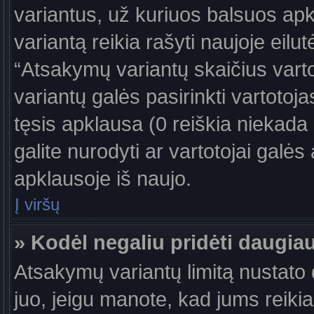
variantus, už kuriuos balsuos ap
variantą reikia rašyti naujoje eil
“Atsakymų variantų skaičius vartot
variantų galės pasirinkti vartotoj
tęsis apklausa (0 reiškia niekada 
galite nurodyti ar vartotojai galės
apklausoje iš naujo.
Į viršų
» Kodėl negaliu pridėti daugi
Atsakymų variantų limitą nustato d
juo, jeigu manote, kad jums reiki