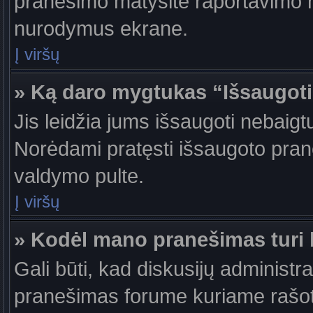
pranešimo matysite raportavimo m
nurodymus ekrane.
Į viršų
» Ką daro mygtukas “Išsaugot
Jis leidžia jums išsaugoti nebaigt
Norėdami pratęsti išsaugoto pran
valdymo pulte.
Į viršų
» Kodėl mano pranešimas turi b
Gali būti, kad diskusijų administr
pranešimas forume kuriame rašote tu