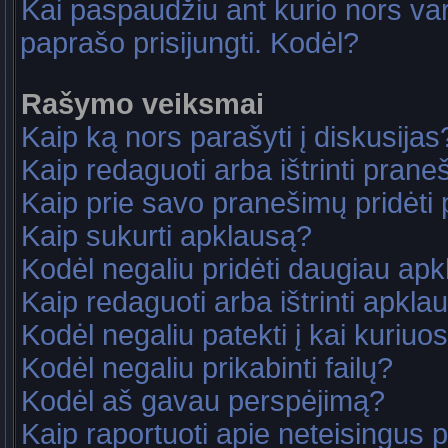
Kai paspaudžiu ant kurio nors va
paprašo prisijungti. Kodėl?
Rašymo veiksmai
Kaip ką nors parašyti į diskusijas
Kaip redaguoti arba ištrinti pran
Kaip prie savo pranešimų pridėti
Kaip sukurti apklausą?
Kodėl negaliu pridėti daugiau ap
Kaip redaguoti arba ištrinti apkla
Kodėl negaliu patekti į kai kuriu
Kodėl negaliu prikabinti failų?
Kodėl aš gavau perspėjimą?
Kaip raportuoti apie neteisingus