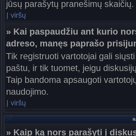
jūsų parašytų pranešimų skaičių.
Į viršų
» Kai paspaudžiu ant kurio nor
adreso, manęs paprašo prisiju
Tik registruoti vartotojai gali sių
paštu, ir tik tuomet, jeigu diskusi
Taip bandoma apsaugoti vartotojų
naudojimo.
Į viršų
R
» Kaip ką nors parašyti į disku