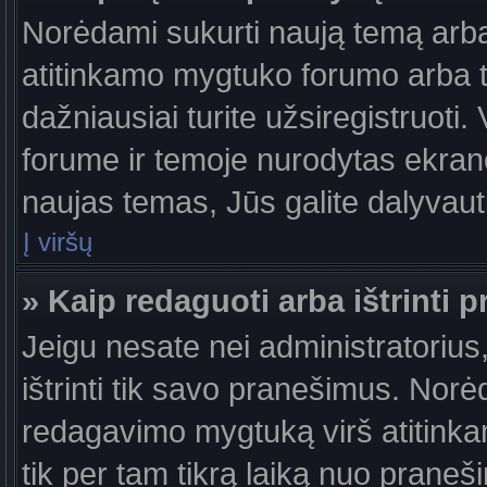
Norėdami sukurti naują temą arb
atitinkamo mygtuko forumo arba 
dažniausiai turite užsiregistruoti
forume ir temoje nurodytas ekrano
naujas temas, Jūs galite dalyvauti
Į viršų
» Kaip redaguoti arba ištrinti 
Jeigu nesate nei administratorius,
ištrinti tik savo pranešimus. No
redagavimo mygtuką virš atitinkam
tik per tam tikrą laiką nuo prane