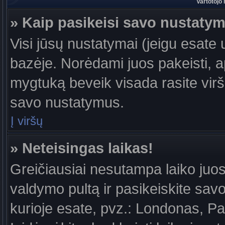
Vartotojo
» Kaip pasikeisi savo nustaty
Visi jūsų nustatymai (jeigu esat
bazėje. Norėdami juos pakeisti, a
mygtuką beveik visada rasite viršu
savo nustatymus.
Į viršų
» Neteisingas laikas!
Greičiausiai nesutampa laiko juost
valdymo pultą ir pasikeiskite savo l
kurioje esate, pvz.: Londonas, Par