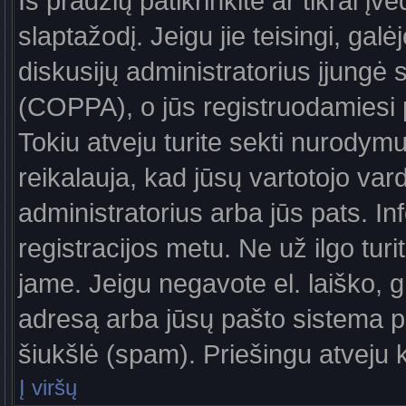
Iš pradžių patikrinkite ar tikrai įv
slaptažodį. Jeigu jie teisingi, galė
diskusijų administratorius įjungė
(COPPA), o jūs registruodamiesi 
Tokiu atveju turite sekti nurodymu
reikalauja, kad jūsų vartotojo var
administratorius arba jūs pats. In
registracijos metu. Ne už ilgo turi
jame. Jeigu negavote el. laiško, g
adresą arba jūsų pašto sistema pa
šiukšlė (spam). Priešingu atveju kr
Į viršų