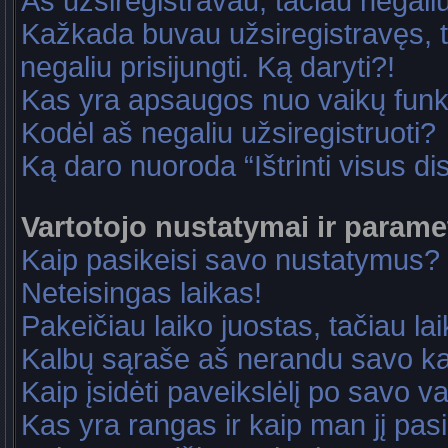
Aš užsiregistravau, tačiau negaliu 
Kažkada buvau užsiregistravęs, ta
negaliu prisijungti. Ką daryti?!
Kas yra apsaugos nuo vaikų fun
Kodėl aš negaliu užsiregistruoti?
Ką daro nuoroda “Ištrinti visus di
Vartotojo nustatymai ir parame
Kaip pasikeisi savo nustatymus?
Neteisingas laikas!
Pakeičiau laiko juostas, tačiau lai
Kalbų sąraše aš nerandu savo ka
Kaip įsidėti paveikslėlį po savo v
Kas yra rangas ir kaip man jį pasi