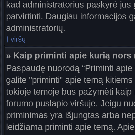
kad administratorius paskyrė jus g
patvirtinti. Daugiau informacijos g
administratorių.
Į viršų
» Kaip priminti apie kurią nor
Paspaudę nuorodą “Priminti apie
galite "priminti" apie temą kitiem
tokioje temoje bus pažymėti kaip 
forumo puslapio viršuje. Jeigu nu
priminimas yra išjungtas arba nep
leidžiama priminti apie temą. Apie 