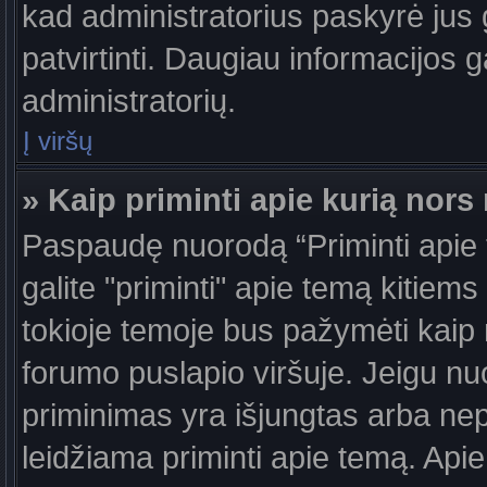
kad administratorius paskyrė jus g
patvirtinti. Daugiau informacijos g
administratorių.
Į viršų
» Kaip priminti apie kurią nor
Paspaudę nuorodą “Priminti apie
galite "priminti" apie temą kitiem
tokioje temoje bus pažymėti kaip 
forumo puslapio viršuje. Jeigu nu
priminimas yra išjungtas arba nep
leidžiama priminti apie temą. Apie 