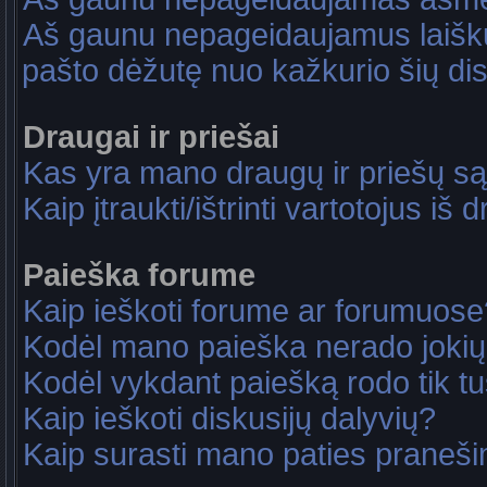
Aš gaunu nepageidaujamus laiškus
pašto dėžutę nuo kažkurio šių dis
Draugai ir priešai
Kas yra mano draugų ir priešų są
Kaip įtraukti/ištrinti vartotojus i
Paieška forume
Kaip ieškoti forume ar forumuose
Kodėl mano paieška nerado jokių
Kodėl vykdant paiešką rodo tik tu
Kaip ieškoti diskusijų dalyvių?
Kaip surasti mano paties praneš