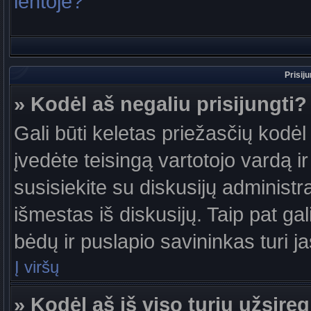
lentoje?
Prisij
» Kodėl aš negaliu prisijungti?
Gali būti keletas priežasčių kodėl t
įvedėte teisingą vartotojo vardą ir 
susisiekite su diskusijų administr
išmestas iš diskusijų. Taip pat gal
bėdų ir puslapio savininkas turi jas
Į viršų
» Kodėl aš iš viso turiu užsireg