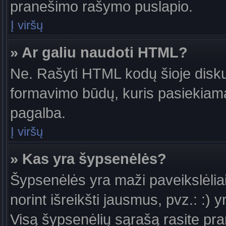
pranešimo rašymo puslapio.
Į viršų
» Ar galiu naudoti HTML?
Ne. Rašyti HTML kodų šioje diskus
formavimo būdų, kuris pasiekiam
pagalba.
Į viršų
» Kas yra šypsenėlės?
Šypsenėlės yra maži paveikslėlia
norint išreikšti jausmus, pvz.: :) y
Visą šypsenėlių sąrašą rasite pr