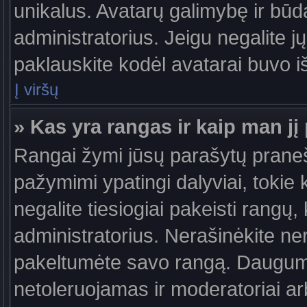
unikalus. Avatarų galimybę ir būdą,
administratorius. Jeigu negalite jų
paklauskite kodėl avatarai buvo iš
Į viršų
» Kas yra rangas ir kaip man jį 
Rangai žymi jūsų parašytų praneši
pažymimi ypatingi dalyviai, tokie 
negalite tiesiogiai pakeisti rangų,
administratorius. Nerašinėkite ne
pakeltumėte savo rangą. Daugumoj
netoleruojamas ir moderatoriai ar