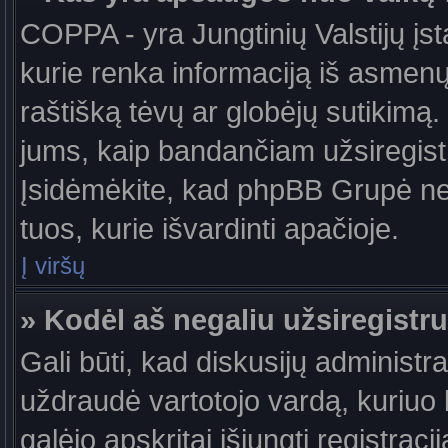
COPPA - yra Jungtinių Valstijų įst
kurie renka informaciją iš asmenų 
raštišką tėvų ar globėjų sutikimą. J
jums, kaip bandančiam užsiregistru
Įsidėmėkite, kad phpBB Grupė nete
tuos, kurie išvardinti apačioje.
Į viršų
» Kodėl aš negaliu užsiregistru
Gali būti, kad diskusijų administ
uždraudė vartotojo vardą, kuriuo b
galėjo apskritai išjungti registraci