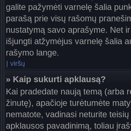
galite pažymėti varnelę šalia pun
parašą prie visų rašomų pranešimų
nustatymą savo aprašyme. Net ir 
išjungti atžymėjus varnelę šalia
rašymo lange.
Į viršų
» Kaip sukurti apklausą?
Kai pradedate naują temą (arba 
žinutę), apačioje turėtumėte maty
nematote, vadinasi neturite teisių 
apklausos pavadinimą, toliau įra