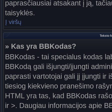
paprasčiausiai atsakant į ją, tačiau
taisyklės.
Į viršų
Teksto f
» Kas yra BBKodas?
BBKodas - tai specialus kodas la
BBKodą gali išjungti/įjungti admin
paprasti vartotojai gali jį įjungti 
tiesiog kiekvieno pranešimo raš
HTML yra tas, kad BBKodas rašoma
ir >. Daugiau informacijos apie B