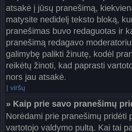
atsakė į jūsų pranešimą, kiekvie
matysite nedidelį teksto bloką, k
pranešimas buvo redaguotas ir k
pranešimą redagavo moderatorius a
galimybę palikti žinutę, kodėl pr
reikėtų žinoti, kad paprasti vartotoj
nors jau atsakė.
Į viršų
» Kaip prie savo pranešimų pri
Norėdami prie pranešimų pridėti pa
vartotojo valdymo pultą. Kai tai 