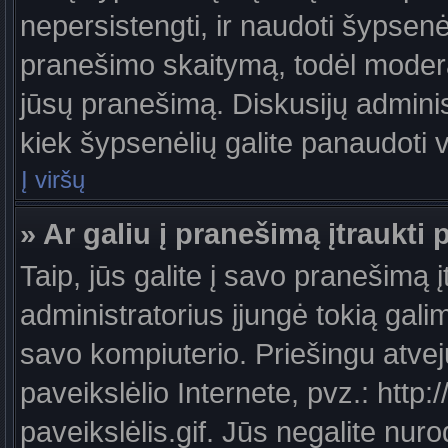
nepersistengti, ir naudoti šypsen
pranešimo skaitymą, todėl moderat
jūsų pranešimą. Diskusijų administ
kiek šypsenėlių galite panaudoti
Į viršų
» Ar galiu į pranešimą įtraukti 
Taip, jūs galite į savo pranešimą į
administratorius įjungė tokią galimy
savo kompiuterio. Priešingu atveju
paveikslėlio Internete, pvz.: ht
paveikslėlis.gif. Jūs negalite nuro