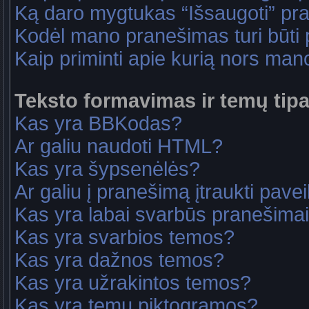
Ką daro mygtukas “Išsaugoti” p
Kodėl mano pranešimas turi būti p
Kaip priminti apie kurią nors ma
Teksto formavimas ir temų tipa
Kas yra BBKodas?
Ar galiu naudoti HTML?
Kas yra šypsenėlės?
Ar galiu į pranešimą įtraukti pavei
Kas yra labai svarbūs pranešima
Kas yra svarbios temos?
Kas yra dažnos temos?
Kas yra užrakintos temos?
Kas yra temų piktogramos?