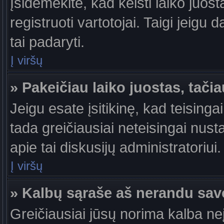
Įsidėmėkite, kad keisti laiko juosta
registruoti vartotojai. Taigi jeigu
tai padaryti.
Į viršų
» Pakeičiau laiko juostas, tačia
Jeigu esate įsitikinę, kad teisingai
tada greičiausiai neteisingai nust
apie tai diskusijų administratoriui.
Į viršų
» Kalbų sąraše aš nerandu sav
Greičiausiai jūsų norima kalba ne