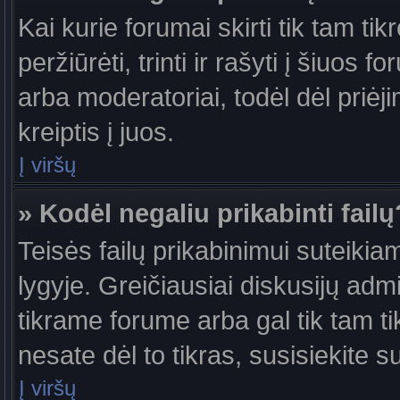
Kai kurie forumai skirti tik tam ti
peržiūrėti, trinti ir rašyti į šiuo
arba moderatoriai, todėl dėl priėj
kreiptis į juos.
Į viršų
» Kodėl negaliu prikabinti failų
Teisės failų prikabinimui suteiki
lygyje. Greičiausiai diskusijų admi
tikrame forume arba gal tik tam ti
nesate dėl to tikras, susisiekite s
Į viršų