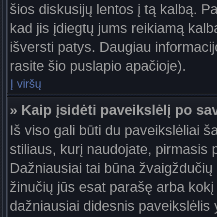
šios diskusijų lentos į tą kalbą. P
kad jis įdiegtų jums reikiamą kalb
išversti patys. Daugiau informaci
rasite šio puslapio apačioje).
Į viršų
» Kaip įsidėti paveikslėlį po s
Iš viso gali būti du paveikslėliai 
stiliaus, kurį naudojate, pirmasis 
Dažniausiai tai būna žvaigždučių a
žinučių jūs esat parašę arba kokį 
dažniausiai didesnis paveikslėlis 