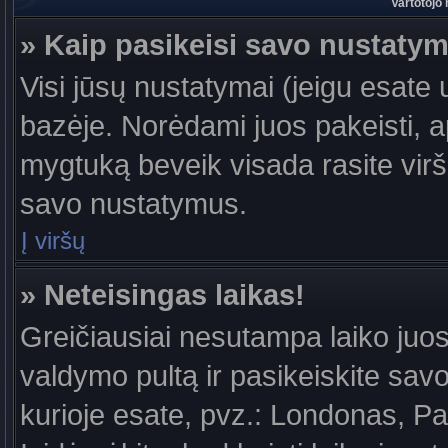
Vartotojo
» Kaip pasikeisi savo nustaty
Visi jūsų nustatymai (jeigu esat
bazėje. Norėdami juos pakeisti, a
mygtuką beveik visada rasite viršu
savo nustatymus.
Į viršų
» Neteisingas laikas!
Greičiausiai nesutampa laiko juost
valdymo pultą ir pasikeiskite savo l
kurioje esate, pvz.: Londonas, Par