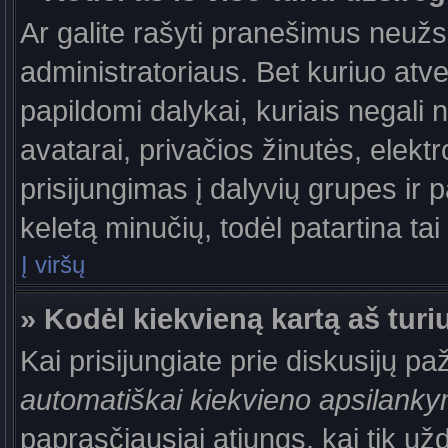
Ar galite rašyti pranešimus neužs
administratoriaus. Bet kuriuo atv
papildomi dalykai, kuriais negali 
avatarai, privačios žinutės, elek
prisijungimas į dalyvių grupes ir p
keletą minučių, todėl patartina tai
Į viršų
» Kodėl kiekvieną kartą aš turiu
Kai prisijungiate prie diskusijų p
automatiškai kiekvieno apsilank
paprasčiausiai atjungs, kai tik už