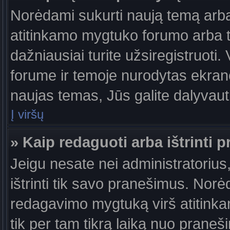
Norėdami sukurti naują temą arb
atitinkamo mygtuko forumo arba 
dažniausiai turite užsiregistruoti
forume ir temoje nurodytas ekrano
naujas temas, Jūs galite dalyvauti
Į viršų
» Kaip redaguoti arba ištrinti 
Jeigu nesate nei administratorius,
ištrinti tik savo pranešimus. No
redagavimo mygtuką virš atitinkam
tik per tam tikrą laiką nuo prane