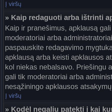
Į viršų
» Kaip redaguoti arba ištrinti 
Kaip ir pranešimus, apklausą gali 
moderatoriai arba administratori
paspauskite redagavimo mygtuką š
apklausą arba keisti apklausos at
kol niekas nebalsavo. Priešingu at
gali tik moderatoriai arba adminis
nesąžiningo apklausos atsakymų v
Į viršų
» Kodėl negaliu patekti į kai 