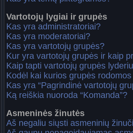
Vartotojų lygiai ir grupės
Kas yra administratoriai?
Kas yra moderatoriai?
Kas yra vartotojų grupės?
Kur yra vartotojų grupės ir kaip pri
Kaip tapti vartotojų grupės lyderi
Kodėl kai kurios grupės rodomos 
Kas yra “Pagrindinė vartotojų gr
Ką reiškia nuoroda “Komanda”?
Asmeninės žinutės
Aš negaliu siųsti asmeninių žinuč
Aš gaunu nepageidaujamas asme