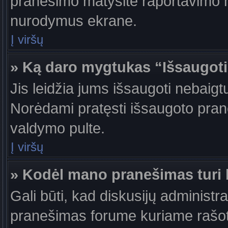
pranešimo matysite raportavimo m
nurodymus ekrane.
Į viršų
» Ką daro mygtukas “Išsaugot
Jis leidžia jums išsaugoti nebaigt
Norėdami pratęsti išsaugoto pran
valdymo pulte.
Į viršų
» Kodėl mano pranešimas turi b
Gali būti, kad diskusijų administr
pranešimas forume kuriame rašote tu