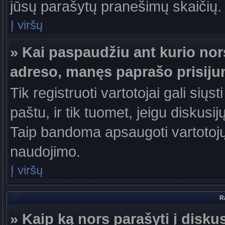
jūsų parašytų pranešimų skaičių.
Į viršų
» Kai paspaudžiu ant kurio nor
adreso, manęs paprašo prisiju
Tik registruoti vartotojai gali sių
paštu, ir tik tuomet, jeigu diskusi
Taip bandoma apsaugoti vartotojų
naudojimo.
Į viršų
R
» Kaip ką nors parašyti į disku