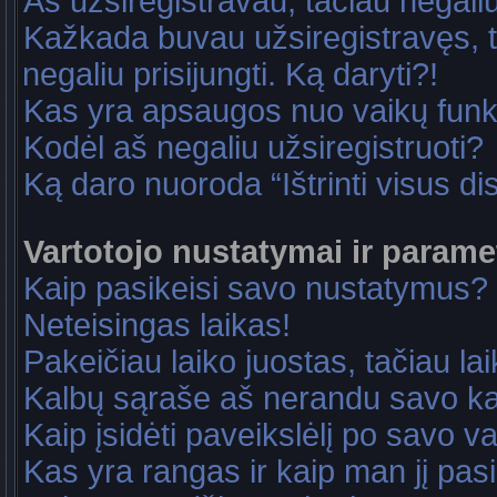
Aš užsiregistravau, tačiau negaliu 
Kažkada buvau užsiregistravęs, ta
negaliu prisijungti. Ką daryti?!
Kas yra apsaugos nuo vaikų fun
Kodėl aš negaliu užsiregistruoti?
Ką daro nuoroda “Ištrinti visus di
Vartotojo nustatymai ir parame
Kaip pasikeisi savo nustatymus?
Neteisingas laikas!
Pakeičiau laiko juostas, tačiau lai
Kalbų sąraše aš nerandu savo ka
Kaip įsidėti paveikslėlį po savo v
Kas yra rangas ir kaip man jį pasi