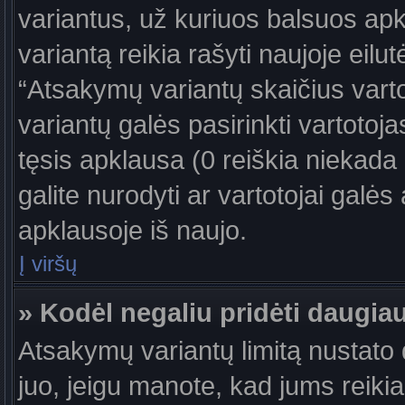
variantus, už kuriuos balsuos ap
variantą reikia rašyti naujoje eil
“Atsakymų variantų skaičius vartot
variantų galės pasirinkti vartotoj
tęsis apklausa (0 reiškia niekada 
galite nurodyti ar vartotojai galės
apklausoje iš naujo.
Į viršų
» Kodėl negaliu pridėti daugi
Atsakymų variantų limitą nustato d
juo, jeigu manote, kad jums reiki