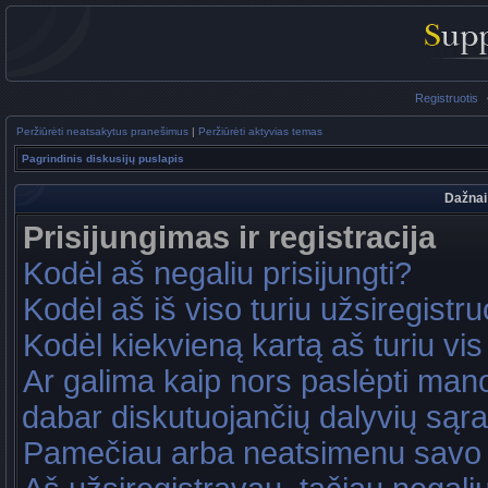
Registruotis
Peržiūrėti neatsakytus pranešimus
|
Peržiūrėti aktyvias temas
Pagrindinis diskusijų puslapis
Dažnai
Prisijungimas ir registracija
Kodėl aš negaliu prisijungti?
Kodėl aš iš viso turiu užsiregistru
Kodėl kiekvieną kartą aš turiu vis 
Ar galima kaip nors paslėpti mano
dabar diskutuojančių dalyvių sąr
Pamečiau arba neatsimenu savo 