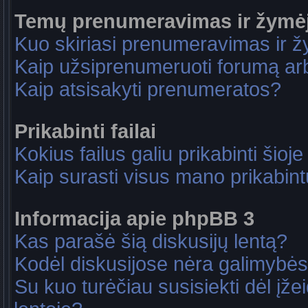
Temų prenumeravimas ir žymė
Kuo skiriasi prenumeravimas ir 
Kaip užsiprenumeruoti forumą a
Kaip atsisakyti prenumeratos?
Prikabinti failai
Kokius failus galiu prikabinti šioje
Kaip surasti visus mano prikabint
Informacija apie phpBB 3
Kas parašė šią diskusijų lentą?
Kodėl diskusijose nėra galimybė
Su kuo turėčiau susisiekti dėl įže