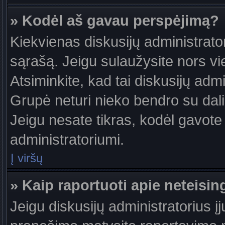
» Kodėl aš gavau perspėjimą?
Kiekvienas diskusijų administrator
sąrašą. Jeigu sulaužysite nors vie
Atsiminkite, kad tai diskusijų ad
Grupė neturi nieko bendro su dal
Jeigu nesate tikras, kodėl gavote 
administratoriumi.
Į viršų
» Kaip raportuoti apie neteis
Jeigu diskusijų administratorius į