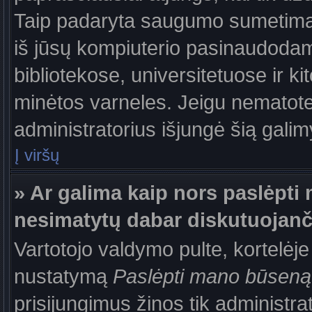
Taip padaryta saugumo sumetimais
iš jūsų kompiuterio pasinaudodam
bibliotekose, universitetuose ir k
minėtos varneles. Jeigu nematote
administratorius išjungė šią gali
Į viršų
» Ar galima kaip nors paslėpti 
nesimatytų dabar diskutuojanč
Vartotojo valdymo pulte, kortelėje
nustatymą
Paslėpti mano būseną
prisijungimus žinos tik administrat