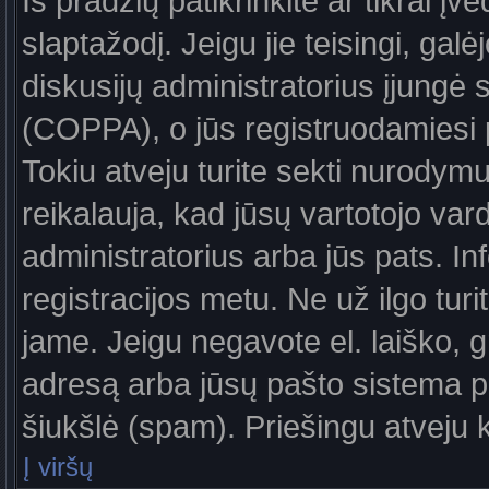
Iš pradžių patikrinkite ar tikrai įv
slaptažodį. Jeigu jie teisingi, galė
diskusijų administratorius įjungė
(COPPA), o jūs registruodamiesi 
Tokiu atveju turite sekti nurodymu
reikalauja, kad jūsų vartotojo var
administratorius arba jūs pats. In
registracijos metu. Ne už ilgo turi
jame. Jeigu negavote el. laiško, g
adresą arba jūsų pašto sistema pa
šiukšlė (spam). Priešingu atveju kr
Į viršų