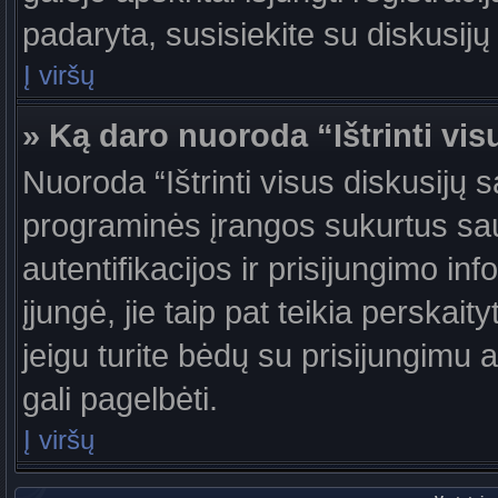
padaryta, susisiekite su diskusijų
Į viršų
» Ką daro nuoroda “Ištrinti vis
Nuoroda “Ištrinti visus diskusijų 
programinės įrangos sukurtus sa
autentifikacijos ir prisijungimo in
įjungė, jie taip pat teikia perskai
jeigu turite bėdų su prisijungimu 
gali pagelbėti.
Į viršų