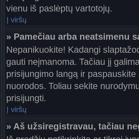
vienu iš paslėptų vartotojų.
Į viršų
» Pamečiau arba neatsimenu s
Nepanikuokite! Kadangi slaptažo
gauti neįmanoma. Tačiau jį galima 
prisijungimo langą ir paspauskite
nuorodos. Toliau sekite nurodymus
prisijungti.
Į viršų
» Aš užsiregistravau, tačiau neg