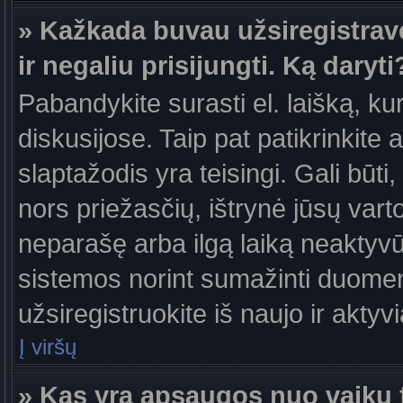
» Kažkada buvau užsiregistravęs
ir negaliu prisijungti. Ką daryti
Pabandykite surasti el. laišką, ku
diskusijose. Taip pat patikrinkite a
slaptažodis yra teisingi. Gali būti
nors priežasčių, ištrynė jūsų var
neparašę arba ilgą laiką neaktyvūs
sistemos norint sumažinti duomen
užsiregistruokite iš naujo ir aktyv
Į viršų
» Kas yra apsaugos nuo vaikų