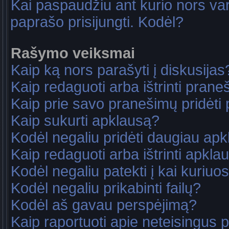
Kai paspaudžiu ant kurio nors va
paprašo prisijungti. Kodėl?
Rašymo veiksmai
Kaip ką nors parašyti į diskusijas
Kaip redaguoti arba ištrinti pran
Kaip prie savo pranešimų pridėti
Kaip sukurti apklausą?
Kodėl negaliu pridėti daugiau ap
Kaip redaguoti arba ištrinti apkla
Kodėl negaliu patekti į kai kuriu
Kodėl negaliu prikabinti failų?
Kodėl aš gavau perspėjimą?
Kaip raportuoti apie neteisingus