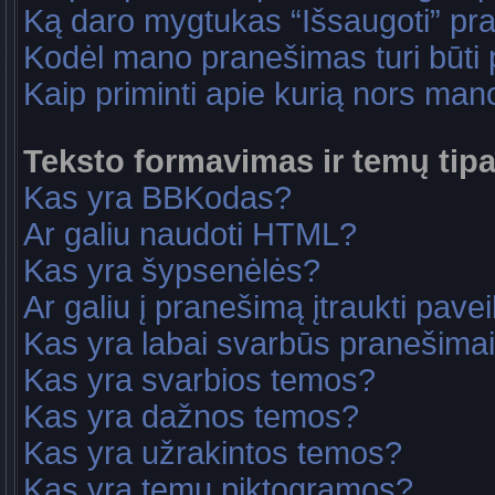
Ką daro mygtukas “Išsaugoti” p
Kodėl mano pranešimas turi būti p
Kaip priminti apie kurią nors ma
Teksto formavimas ir temų tipa
Kas yra BBKodas?
Ar galiu naudoti HTML?
Kas yra šypsenėlės?
Ar galiu į pranešimą įtraukti pavei
Kas yra labai svarbūs pranešima
Kas yra svarbios temos?
Kas yra dažnos temos?
Kas yra užrakintos temos?
Kas yra temų piktogramos?