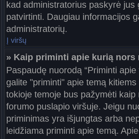
kad administratorius paskyrė jus g
patvirtinti. Daugiau informacijos g
administratorių.
Į viršų
» Kaip priminti apie kurią nor
Paspaudę nuorodą “Priminti apie
galite "priminti" apie temą kitiem
tokioje temoje bus pažymėti kaip 
forumo puslapio viršuje. Jeigu nu
priminimas yra išjungtas arba nep
leidžiama priminti apie temą. Apie 