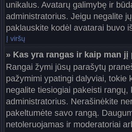
unikalus. Avatarų galimybę ir būdą,
administratorius. Jeigu negalite jų
paklauskite kodėl avatarai buvo iš
Į viršų
» Kas yra rangas ir kaip man jį 
Rangai žymi jūsų parašytų praneši
pažymimi ypatingi dalyviai, tokie 
negalite tiesiogiai pakeisti rangų,
administratorius. Nerašinėkite ne
pakeltumėte savo rangą. Daugumoj
netoleruojamas ir moderatoriai ar