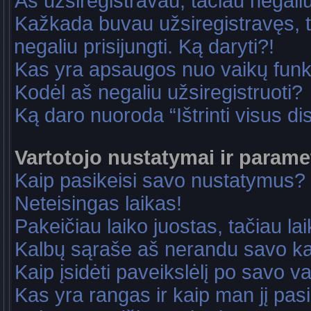
Aš užsiregistravau, tačiau negaliu 
Kažkada buvau užsiregistravęs, ta
negaliu prisijungti. Ką daryti?!
Kas yra apsaugos nuo vaikų fun
Kodėl aš negaliu užsiregistruoti?
Ką daro nuoroda “Ištrinti visus di
Vartotojo nustatymai ir parame
Kaip pasikeisi savo nustatymus?
Neteisingas laikas!
Pakeičiau laiko juostas, tačiau lai
Kalbų sąraše aš nerandu savo ka
Kaip įsidėti paveikslėlį po savo v
Kas yra rangas ir kaip man jį pasi