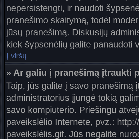
nepersistengti, ir naudoti šypsen
pranešimo skaitymą, todėl moderat
jūsų pranešimą. Diskusijų administ
kiek šypsenėlių galite panaudoti
Į viršų
» Ar galiu į pranešimą įtraukti 
Taip, jūs galite į savo pranešimą į
administratorius įjungė tokią galimy
savo kompiuterio. Priešingu atveju
paveikslėlio Internete, pvz.: ht
paveikslėlis.gif. Jūs negalite nuro