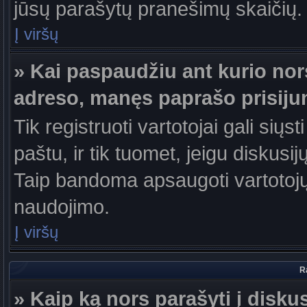
jūsų parašytų pranešimų skaičių.
Į viršų
» Kai paspaudžiu ant kurio nor
adreso, manęs paprašo prisiju
Tik registruoti vartotojai gali sių
paštu, ir tik tuomet, jeigu diskusi
Taip bandoma apsaugoti vartotojų
naudojimo.
Į viršų
R
» Kaip ką nors parašyti į disku