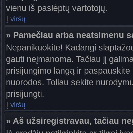
vienu iš paslėptų vartotojų.
Į viršų
» Pamečiau arba neatsimenu s
Nepanikuokite! Kadangi slaptažo
gauti neįmanoma. Tačiau jį galima 
prisijungimo langą ir paspauskite
nuorodos. Toliau sekite nurodymus
prisijungti.
Į viršų
» Aš užsiregistravau, tačiau neg