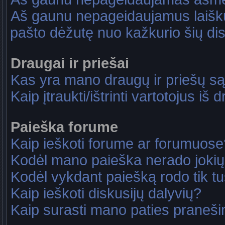
Aš gaunu nepageidaujamus laiškus
pašto dėžutę nuo kažkurio šių dis
Draugai ir priešai
Kas yra mano draugų ir priešų są
Kaip įtraukti/ištrinti vartotojus i
Paieška forume
Kaip ieškoti forume ar forumuose
Kodėl mano paieška nerado jokių
Kodėl vykdant paiešką rodo tik tu
Kaip ieškoti diskusijų dalyvių?
Kaip surasti mano paties praneš