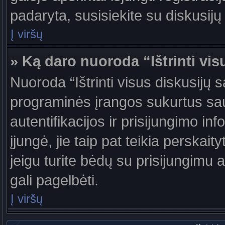
padaryta, susisiekite su diskusijų
Į viršų
» Ką daro nuoroda “Ištrinti vis
Nuoroda “Ištrinti visus diskusijų 
programinės įrangos sukurtus sa
autentifikacijos ir prisijungimo in
įjungė, jie taip pat teikia perskai
jeigu turite bėdų su prisijungimu 
gali pagelbėti.
Į viršų