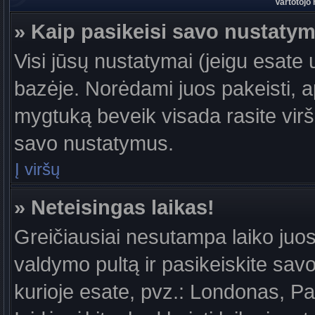
Vartotojo
» Kaip pasikeisi savo nustaty
Visi jūsų nustatymai (jeigu esat
bazėje. Norėdami juos pakeisti, a
mygtuką beveik visada rasite viršu
savo nustatymus.
Į viršų
» Neteisingas laikas!
Greičiausiai nesutampa laiko juost
valdymo pultą ir pasikeiskite savo l
kurioje esate, pvz.: Londonas, Par