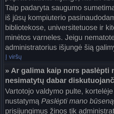
Taip padaryta saugumo sumetimais
iš jūsų kompiuterio pasinaudodam
bibliotekose, universitetuose ir k
minėtos varneles. Jeigu nematote
administratorius išjungė šią gali
Į viršų
» Ar galima kaip nors paslėpti 
nesimatytų dabar diskutuojanč
Vartotojo valdymo pulte, kortelėje
nustatymą
Paslėpti mano būseną
prisijungimus žinos tik administrat