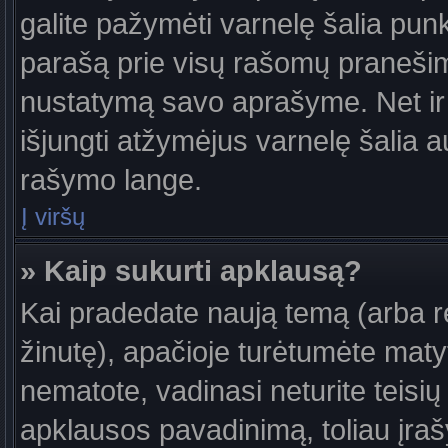
galite pažymėti varnelę šalia pun
parašą prie visų rašomų pranešimų
nustatymą savo aprašyme. Net ir 
išjungti atžymėjus varnelę šalia
rašymo lange.
Į viršų
» Kaip sukurti apklausą?
Kai pradedate naują temą (arba 
žinutę), apačioje turėtumėte maty
nematote, vadinasi neturite teisių 
apklausos pavadinimą, toliau įra