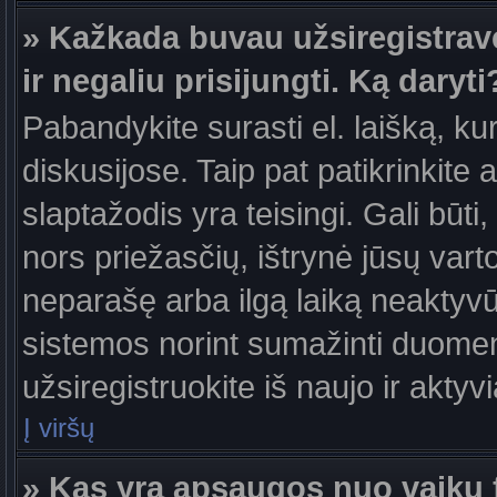
» Kažkada buvau užsiregistravęs
ir negaliu prisijungti. Ką daryti
Pabandykite surasti el. laišką, ku
diskusijose. Taip pat patikrinkite a
slaptažodis yra teisingi. Gali būti
nors priežasčių, ištrynė jūsų var
neparašę arba ilgą laiką neaktyvūs
sistemos norint sumažinti duomen
užsiregistruokite iš naujo ir aktyv
Į viršų
» Kas yra apsaugos nuo vaikų