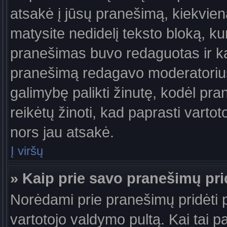
atsakė į jūsų pranešimą, kiekvie
matysite nedidelį teksto bloką, k
pranešimas buvo redaguotas ir k
pranešimą redagavo moderatorius a
galimybę palikti žinutę, kodėl pr
reikėtų žinoti, kad paprasti vartotoj
nors jau atsakė.
Į viršų
» Kaip prie savo pranešimų pri
Norėdami prie pranešimų pridėti pa
vartotojo valdymo pultą. Kai tai 