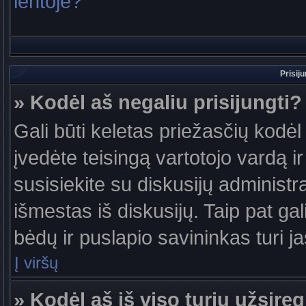
lentoje?
Prisij
» Kodėl aš negaliu prisijungti?
Gali būti keletas priežasčių kodėl t
įvedėte teisingą vartotojo vardą ir 
susisiekite su diskusijų administr
išmestas iš diskusijų. Taip pat gal
bėdų ir puslapio savininkas turi jas
Į viršų
» Kodėl aš iš viso turiu užsireg