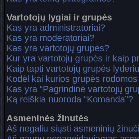
Vartotojų lygiai ir grupės
Kas yra administratoriai?
Kas yra moderatoriai?
Kas yra vartotojų grupės?
Kur yra vartotojų grupės ir kaip pri
Kaip tapti vartotojų grupės lyderi
Kodėl kai kurios grupės rodomos 
Kas yra “Pagrindinė vartotojų gr
Ką reiškia nuoroda “Komanda”?
Asmeninės žinutės
Aš negaliu siųsti asmeninių žinuč
Aš gaunu nepageidaujamas asme