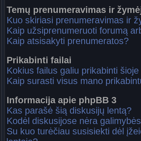
Temų prenumeravimas ir žymė
Kuo skiriasi prenumeravimas ir 
Kaip užsiprenumeruoti forumą a
Kaip atsisakyti prenumeratos?
Prikabinti failai
Kokius failus galiu prikabinti šioje
Kaip surasti visus mano prikabint
Informacija apie phpBB 3
Kas parašė šią diskusijų lentą?
Kodėl diskusijose nėra galimybė
Su kuo turėčiau susisiekti dėl įže