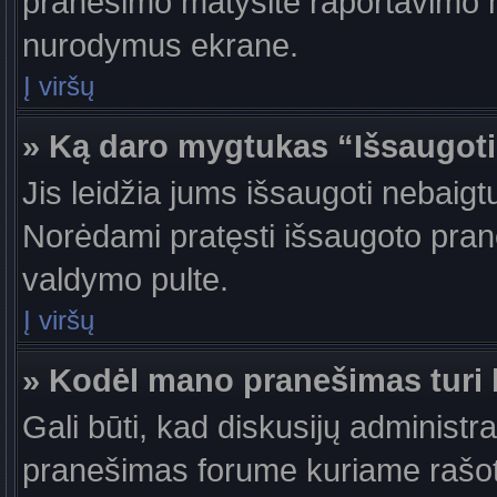
pranešimo matysite raportavimo m
nurodymus ekrane.
Į viršų
» Ką daro mygtukas “Išsaugot
Jis leidžia jums išsaugoti nebaigt
Norėdami pratęsti išsaugoto pran
valdymo pulte.
Į viršų
» Kodėl mano pranešimas turi b
Gali būti, kad diskusijų administr
pranešimas forume kuriame rašote tu