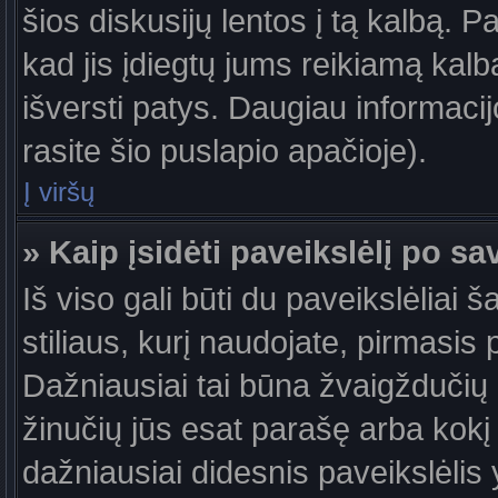
šios diskusijų lentos į tą kalbą. P
kad jis įdiegtų jums reikiamą kalb
išversti patys. Daugiau informaci
rasite šio puslapio apačioje).
Į viršų
» Kaip įsidėti paveikslėlį po s
Iš viso gali būti du paveikslėliai 
stiliaus, kurį naudojate, pirmasis 
Dažniausiai tai būna žvaigždučių a
žinučių jūs esat parašę arba kokį 
dažniausiai didesnis paveikslėlis 