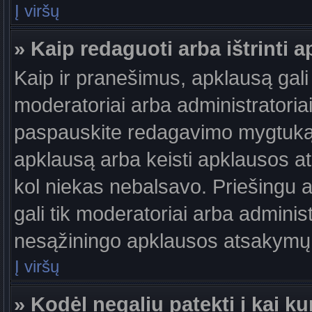
Į viršų
» Kaip redaguoti arba ištrinti 
Kaip ir pranešimus, apklausą gali 
moderatoriai arba administratori
paspauskite redagavimo mygtuką š
apklausą arba keisti apklausos at
kol niekas nebalsavo. Priešingu at
gali tik moderatoriai arba adminis
nesąžiningo apklausos atsakymų v
Į viršų
» Kodėl negaliu patekti į kai 