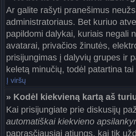
Ar galite rašyti pranešimus neužs
administratoriaus. Bet kuriuo atv
papildomi dalykai, kuriais negali 
avatarai, privačios žinutės, elek
prisijungimas į dalyvių grupes ir p
keletą minučių, todėl patartina tai
Į viršų
» Kodėl kiekvieną kartą aš turiu
Kai prisijungiate prie diskusijų p
automatiškai kiekvieno apsilank
paprasčiausiai atjungs, kai tik už