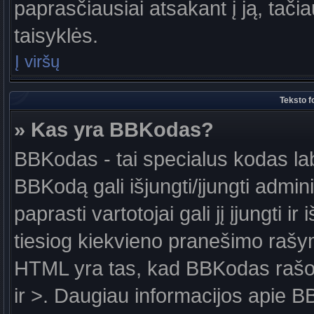
paprasčiausiai atsakant į ją, tačiau
taisyklės.
Į viršų
Teksto f
» Kas yra BBKodas?
BBKodas - tai specialus kodas la
BBKodą gali išjungti/įjungti admin
paprasti vartotojai gali jį įjungti 
tiesiog kiekvieno pranešimo raš
HTML yra tas, kad BBKodas rašoma
ir >. Daugiau informacijos apie B