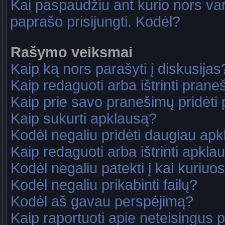
Kai paspaudžiu ant kurio nors va
paprašo prisijungti. Kodėl?
Rašymo veiksmai
Kaip ką nors parašyti į diskusijas
Kaip redaguoti arba ištrinti pran
Kaip prie savo pranešimų pridėti
Kaip sukurti apklausą?
Kodėl negaliu pridėti daugiau ap
Kaip redaguoti arba ištrinti apkla
Kodėl negaliu patekti į kai kuriu
Kodėl negaliu prikabinti failų?
Kodėl aš gavau perspėjimą?
Kaip raportuoti apie neteisingus