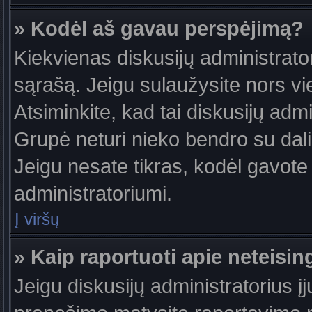
» Kodėl aš gavau perspėjimą?
Kiekvienas diskusijų administrator
sąrašą. Jeigu sulaužysite nors vie
Atsiminkite, kad tai diskusijų ad
Grupė neturi nieko bendro su dal
Jeigu nesate tikras, kodėl gavote 
administratoriumi.
Į viršų
» Kaip raportuoti apie neteis
Jeigu diskusijų administratorius į