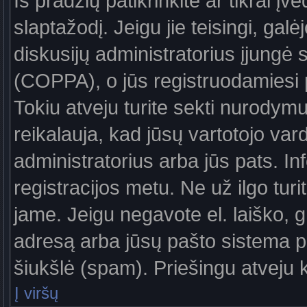
Iš pradžių patikrinkite ar tikrai įv
slaptažodį. Jeigu jie teisingi, galė
diskusijų administratorius įjungė
(COPPA), o jūs registruodamiesi 
Tokiu atveju turite sekti nurodymu
reikalauja, kad jūsų vartotojo var
administratorius arba jūs pats. In
registracijos metu. Ne už ilgo turi
jame. Jeigu negavote el. laiško, g
adresą arba jūsų pašto sistema pa
šiukšlė (spam). Priešingu atveju kr
Į viršų