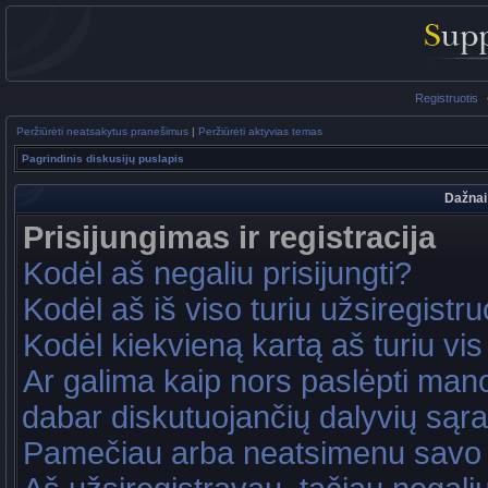
Registruotis
Peržiūrėti neatsakytus pranešimus
|
Peržiūrėti aktyvias temas
Pagrindinis diskusijų puslapis
Dažnai
Prisijungimas ir registracija
Kodėl aš negaliu prisijungti?
Kodėl aš iš viso turiu užsiregistru
Kodėl kiekvieną kartą aš turiu vis 
Ar galima kaip nors paslėpti mano
dabar diskutuojančių dalyvių sąr
Pamečiau arba neatsimenu savo 