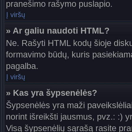
pranešimo rašymo puslapio.
Į viršų
» Ar galiu naudoti HTML?
Ne. Rašyti HTML kodų šioje diskus
formavimo būdų, kuris pasiekiam
pagalba.
Į viršų
» Kas yra šypsenėlės?
Šypsenėlės yra maži paveikslėlia
norint išreikšti jausmus, pvz.: :) y
Visą šypsenėlių sąrašą rasite pr