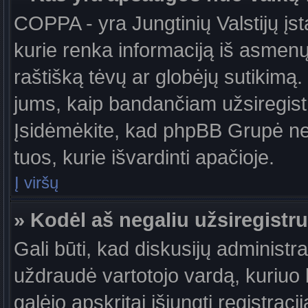
COPPA - yra Jungtinių Valstijų įst
kurie renka informaciją iš asmenų 
raštišką tėvų ar globėjų sutikimą. J
jums, kaip bandančiam užsiregistru
Įsidėmėkite, kad phpBB Grupė nete
tuos, kurie išvardinti apačioje.
Į viršų
» Kodėl aš negaliu užsiregistru
Gali būti, kad diskusijų administ
uždraudė vartotojo vardą, kuriuo b
galėjo apskritai išjungti registraci