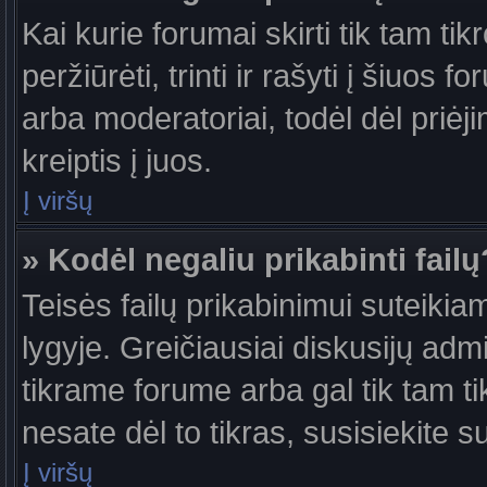
Kai kurie forumai skirti tik tam ti
peržiūrėti, trinti ir rašyti į šiuo
arba moderatoriai, todėl dėl priėj
kreiptis į juos.
Į viršų
» Kodėl negaliu prikabinti failų
Teisės failų prikabinimui suteiki
lygyje. Greičiausiai diskusijų admi
tikrame forume arba gal tik tam ti
nesate dėl to tikras, susisiekite s
Į viršų