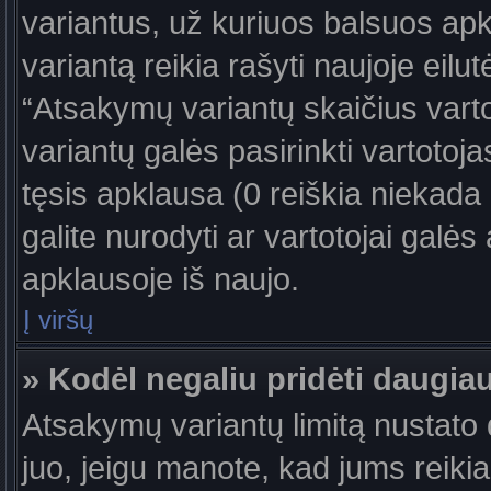
variantus, už kuriuos balsuos ap
variantą reikia rašyti naujoje eil
“Atsakymų variantų skaičius vartot
variantų galės pasirinkti vartotoj
tęsis apklausa (0 reiškia niekada 
galite nurodyti ar vartotojai galės
apklausoje iš naujo.
Į viršų
» Kodėl negaliu pridėti daugi
Atsakymų variantų limitą nustato d
juo, jeigu manote, kad jums reiki