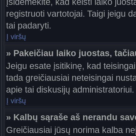
Įsidėmėkite, kad keisti laiko juosta
registruoti vartotojai. Taigi jeigu
tai padaryti.
Į viršų
» Pakeičiau laiko juostas, tačia
Jeigu esate įsitikinę, kad teisingai
tada greičiausiai neteisingai nust
apie tai diskusijų administratoriui.
Į viršų
» Kalbų sąraše aš nerandu sav
Greičiausiai jūsų norima kalba ne