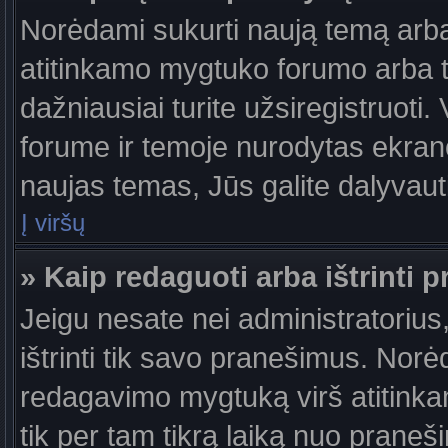
Norėdami sukurti naują temą arb
atitinkamo mygtuko forumo arba 
dažniausiai turite užsiregistruoti
forume ir temoje nurodytas ekrano
naujas temas, Jūs galite dalyvauti
Į viršų
» Kaip redaguoti arba ištrinti 
Jeigu nesate nei administratorius,
ištrinti tik savo pranešimus. No
redagavimo mygtuką virš atitinkam
tik per tam tikrą laiką nuo prane