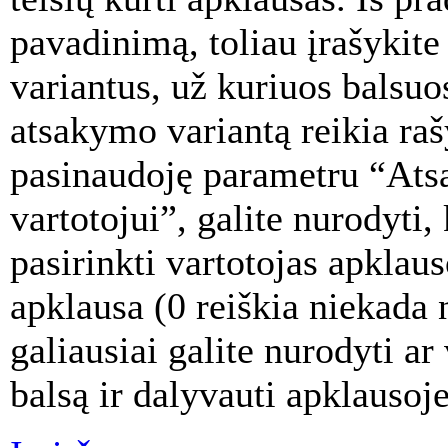
pavadinimą, toliau įrašykit
variantus, už kuriuos balsuo
atsakymo variantą reikia rašy
pasinaudoję parametru “Ats
vartotojui”, galite nurodyti
pasirinkti vartotojas apklaus
apklausa (0 reiškia niekada 
galiausiai galite nurodyti ar
balsą ir dalyvauti apklausoje