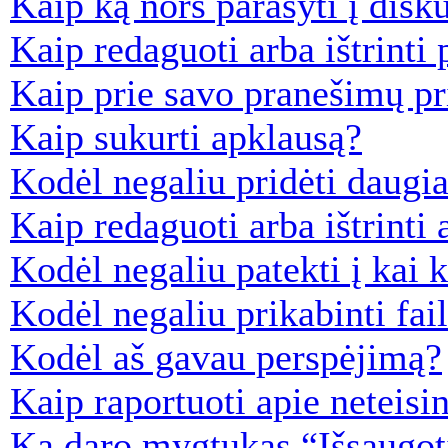
Kaip ką nors parašyti į disku
Kaip redaguoti arba ištrinti
Kaip prie savo pranešimų pr
Kaip sukurti apklausą?
Kodėl negaliu pridėti daugi
Kaip redaguoti arba ištrinti
Kodėl negaliu patekti į kai
Kodėl negaliu prikabinti fai
Kodėl aš gavau perspėjimą?
Kaip raportuoti apie neteis
Ką daro mygtukas “Išsaugot