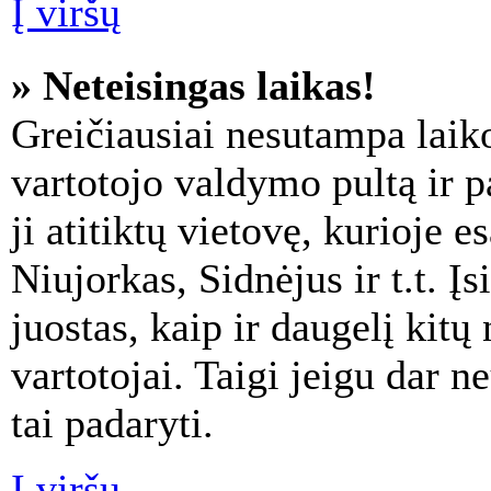
Į viršų
» Neteisingas laikas!
Greičiausiai nesutampa laiko
vartotojo valdymo pultą ir p
ji atitiktų vietovę, kurioje 
Niujorkas, Sidnėjus ir t.t. Į
juostas, kaip ir daugelį kitų 
vartotojai. Taigi jeigu dar n
tai padaryti.
Į viršų