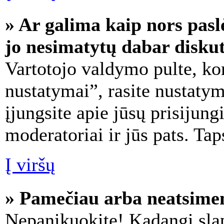
» Ar galima kaip nors pasl
jo nesimatytų dabar disku
Vartotojo valdymo pulte, kor
nustatymai”, rasite nustaty
įjungsite apie jūsų prisijung
moderatoriai ir jūs pats. Tap
Į viršų
» Pamečiau arba neatsimen
Nepanikuokite! Kadangi sla