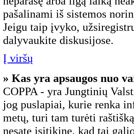
neparašę arba ilgą laiką neak
pašalinami iš sistemos nori
Jeigu taip įvyko, užsiregistr
dalyvaukite diskusijose.
Į viršų
» Kas yra apsaugos nuo v
COPPA - yra Jungtinių Valsti
jog puslapiai, kurie renka i
metų, turi tam turėti raštišk
nesate įsitikinę, kad tai gal