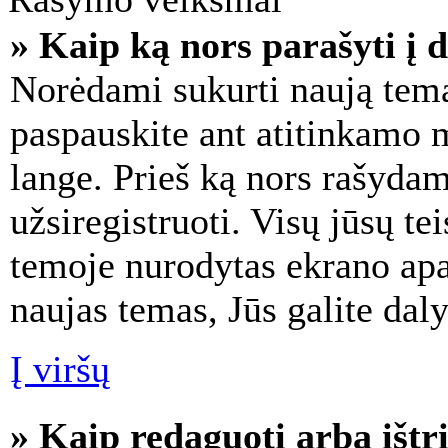
» Kaip ką nors parašyti į d
Norėdami sukurti naują temą
paspauskite ant atitinkamo
lange. Prieš ką nors rašydam
užsiregistruoti. Visų jūsų t
temoje nurodytas ekrano apač
naujas temas, Jūs galite daly
Į viršų
» Kaip redaguoti arba ištr