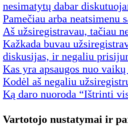
nesimatytų dabar diskutuoja
Pamečiau arba neatsimenu s
Aš užsiregistravau, tačiau ne
Kažkada buvau užsiregistravę
diskusijas, ir negaliu prisiju
Kas yra apsaugos nuo vaikų
Kodėl aš negaliu užsiregistr
Ką daro nuoroda “Ištrinti vi
Vartotojo nustatymai ir p