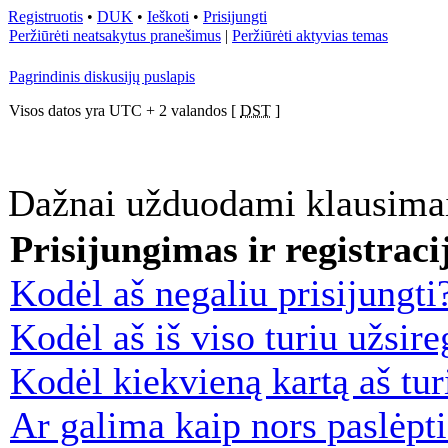
Registruotis
•
DUK
•
Ieškoti
•
Prisijungti
Peržiūrėti neatsakytus pranešimus
|
Peržiūrėti aktyvias temas
Pagrindinis diskusijų puslapis
Visos datos yra UTC + 2 valandos [
DST
]
Dažnai užduodami klausim
Prisijungimas ir registraci
Kodėl aš negaliu prisijungti
Kodėl aš iš viso turiu užsire
Kodėl kiekvieną kartą aš turi
Ar galima kaip nors paslėpti