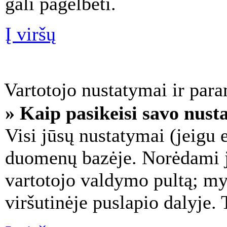
gali pagelbėti.
Į viršų
Vartotojo nustatymai ir par
» Kaip pasikeisi savo nus
Visi jūsų nustatymai (jeigu 
duomenų bazėje. Norėdami ju
vartotojo valdymo pultą; my
viršutinėje puslapio dalyje.