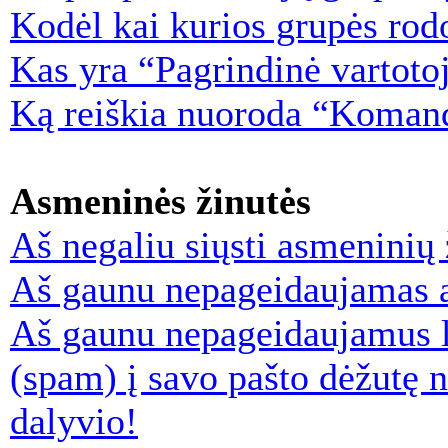
Kodėl kai kurios grupės rod
Kas yra “Pagrindinė vartoto
Ką reiškia nuoroda “Koman
Asmeninės žinutės
Aš negaliu siųsti asmeninių 
Aš gaunu nepageidaujamas a
Aš gaunu nepageidaujamus la
(spam) į savo pašto dėžutę n
dalyvio!