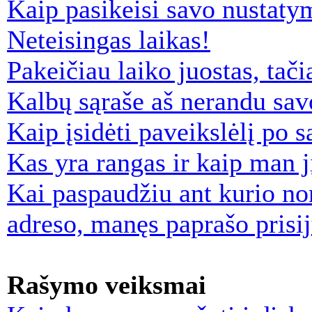
Kaip pasikeisi savo nustaty
Neteisingas laikas!
Pakeičiau laiko juostas, tači
Kalbų sąraše aš nerandu sav
Kaip įsidėti paveikslėlį po 
Kas yra rangas ir kaip man jį
Kai paspaudžiu ant kurio nor
adreso, manęs paprašo prisi
Rašymo veiksmai