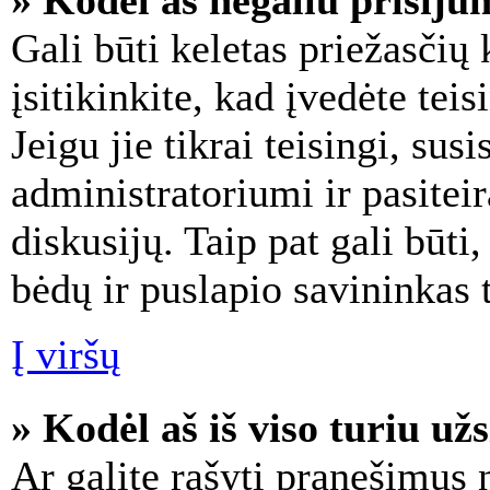
» Kodėl aš negaliu prisijun
Gali būti keletas priežasčių 
įsitikinkite, kad įvedėte teis
Jeigu jie tikrai teisingi, susi
administratoriumi ir pasitei
diskusijų. Taip pat gali būti
bėdų ir puslapio savininkas tu
Į viršų
» Kodėl aš iš viso turiu užs
Ar galite rašyti pranešimus 