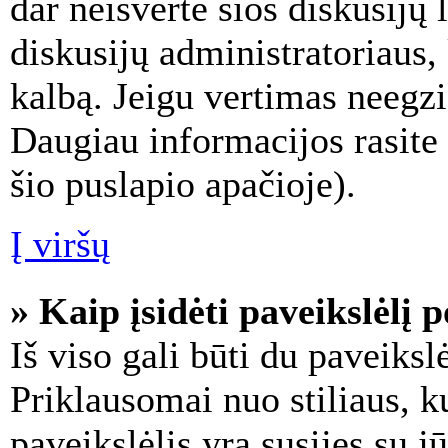
dar neišvertė šios diskusijų 
diskusijų administratoriaus,
kalbą. Jeigu vertimas neegzis
Daugiau informacijos rasite
šio puslapio apačioje).
Į viršų
» Kaip įsidėti paveikslėlį 
Iš viso gali būti du paveikslė
Priklausomai nuo stiliaus, k
paveikslėlis yra susijęs su j