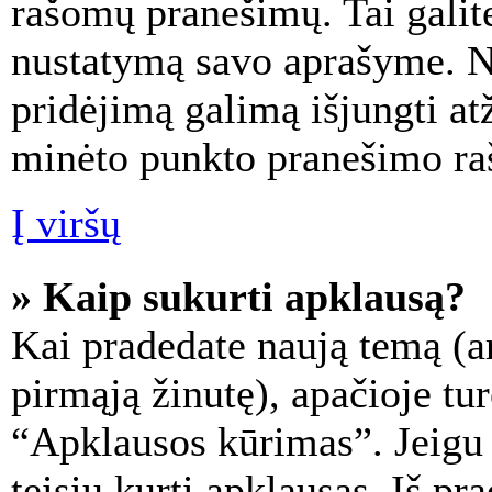
rašomų pranešimų. Tai galit
nustatymą savo aprašyme. Ne
pridėjimą galimą išjungti at
minėto punkto pranešimo ra
Į viršų
» Kaip sukurti apklausą?
Kai pradedate naują temą (a
pirmąją žinutę), apačioje tu
“Apklausos kūrimas”. Jeigu 
teisių kurti apklausas. Iš pr