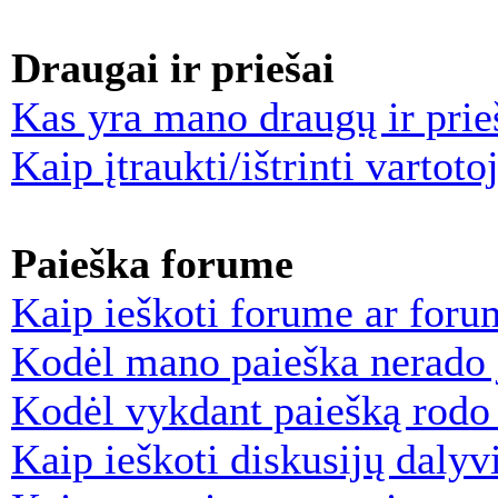
Draugai ir priešai
Kas yra mano draugų ir prie
Kaip įtraukti/ištrinti vartot
Paieška forume
Kaip ieškoti forume ar for
Kodėl mano paieška nerado j
Kodėl vykdant paiešką rodo t
Kaip ieškoti diskusijų dalyv