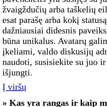
žvaigždučių arba taškelių ei
esat parašę arba kokį statusą
dažniausiai didesnis paveiksl
būna unikalus. Avatarų galim
įkeliami, valdo diskusijų adm
naudoti, susisiekite su juo i
išjungti.
Į viršų
» Kas yra rangas ir kaip ma