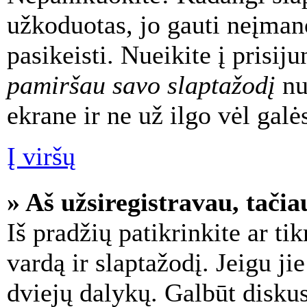
užkoduotas, jo gauti neįman
pasikeisti. Nueikite į prisi
pamiršau savo slaptažodį
nu
ekrane ir ne už ilgo vėl galės
Į viršų
» Aš užsiregistravau, tačia
Iš pradžių patikrinkite ar tik
vardą ir slaptažodį. Jeigu jie 
dviejų dalykų. Galbūt diskus