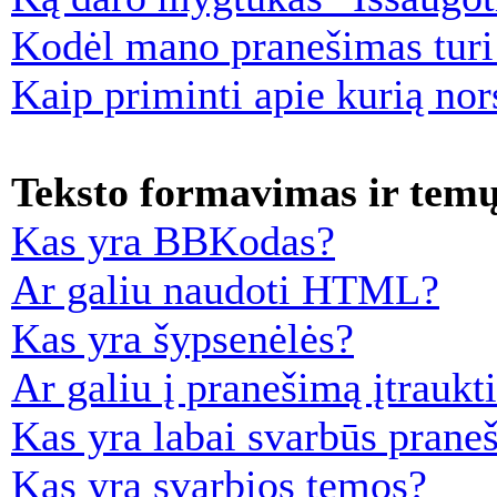
Kodėl mano pranešimas turi 
Kaip priminti apie kurią no
Teksto formavimas ir temų
Kas yra BBKodas?
Ar galiu naudoti HTML?
Kas yra šypsenėlės?
Ar galiu į pranešimą įtraukti
Kas yra labai svarbūs prane
Kas yra svarbios temos?