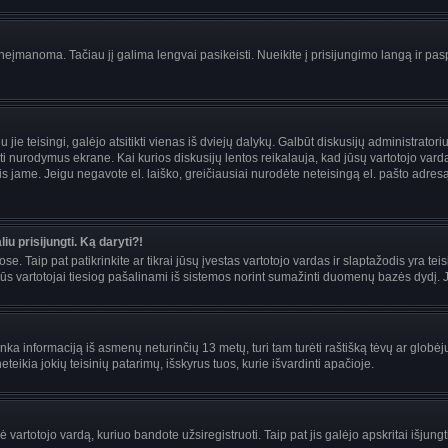
įmanoma. Tačiau jį galima lengvai pasikeisti. Nueikite į prisijungimo langą ir pas
eigu jie teisingi, galėjo atsitikti vienas iš dviejų dalykų. Galbūt diskusijų administra
i nurodymus ekrane. Kai kurios diskusijų lentos reikalauja, kad jūsų vartotojo vardą 
mais jame. Jeigu negavote el. laiško, greičiausiai nurodėte neteisingą el. pašto adre
iu prisijungti. Ką daryti?!
se. Taip pat patikrinkite ar tikrai jūsų įvestas vartotojo vardas ir slaptažodis yra teis
s vartotojai tiesiog pašalinami iš sistemos norint sumažinti duomenų bazės dydį. Jei
enka informaciją iš asmenų neturinčių 13 metų, turi tam turėti raštišką tėvų ar globėj
teikia jokių teisinių patarimų, išskyrus tuos, kurie išvardinti apačioje.
artotojo vardą, kuriuo bandote užsiregistruoti. Taip pat jis galėjo apskritai išjungti 