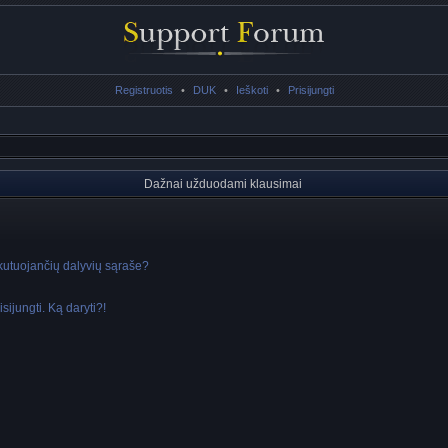
Registruotis
•
DUK
•
Ieškoti
•
Prisijungti
Dažnai užduodami klausimai
skutuojančių dalyvių sąraše?
sijungti. Ką daryti?!