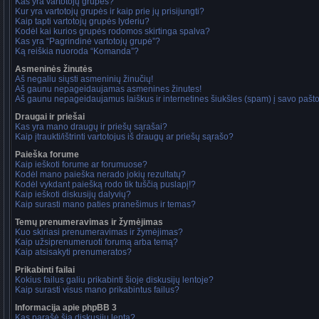
Kas yra vartotojų grupės?
Kur yra vartotojų grupės ir kaip prie jų prisijungti?
Kaip tapti vartotojų grupės lyderiu?
Kodėl kai kurios grupės rodomos skirtinga spalva?
Kas yra “Pagrindinė vartotojų grupė”?
Ką reiškia nuoroda “Komanda”?
Asmeninės žinutės
Aš negaliu siųsti asmeninių žinučių!
Aš gaunu nepageidaujamas asmenines žinutes!
Aš gaunu nepageidaujamus laiškus ir internetines šiukšles (spam) į savo pašto 
Draugai ir priešai
Kas yra mano draugų ir priešų sąrašai?
Kaip įtraukti/ištrinti vartotojus iš draugų ar priešų sąrašo?
Paieška forume
Kaip ieškoti forume ar forumuose?
Kodėl mano paieška nerado jokių rezultatų?
Kodėl vykdant paiešką rodo tik tuščią puslapį!?
Kaip ieškoti diskusijų dalyvių?
Kaip surasti mano paties pranešimus ir temas?
Temų prenumeravimas ir žymėjimas
Kuo skiriasi prenumeravimas ir žymėjimas?
Kaip užsiprenumeruoti forumą arba temą?
Kaip atsisakyti prenumeratos?
Prikabinti failai
Kokius failus galiu prikabinti šioje diskusijų lentoje?
Kaip surasti visus mano prikabintus failus?
Informacija apie phpBB 3
Kas parašė šią diskusijų lentą?