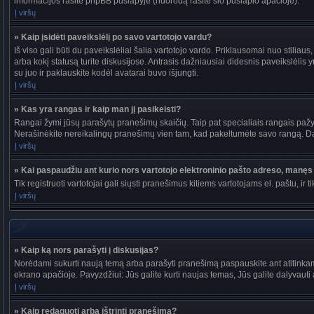
informacijos rasite phpBB puslapyje (nuorodą rasite šio puslapio apačioje).
Į viršų
» Kaip įsidėti paveikslėlį po savo vartotojo vardu?
Iš viso gali būti du paveikslėliai šalia vartotojo vardo. Priklausomai nuo stiliau
arba kokį statusą turite diskusijose. Antrasis dažniausiai didesnis paveikslėlis y
su juo ir paklauskite kodėl avatarai buvo išjungti.
Į viršų
» Kas yra rangas ir kaip man jį pasikeisti?
Rangai žymi jūsų parašytų pranešimų skaičių. Taip pat specialiais rangais pažymi
Nerašinėkite nereikalingų pranešimų vien tam, kad pakeltumėte savo rangą. Dau
Į viršų
» Kai paspaudžiu ant kurio nors vartotojo elektroninio pašto adreso, manęs 
Tik registruoti vartotojai gali siųsti pranešimus kitiems vartotojams el. paštu, 
Į viršų
» Kaip ką nors parašyti į diskusijas?
Norėdami sukurti naują temą arba parašyti pranešimą paspauskite ant atitinkam
ekrano apačioje. Pavyzdžiui: Jūs galite kurti naujas temas, Jūs galite dalyvauti a
Į viršų
» Kaip redaguoti arba ištrinti pranešimą?