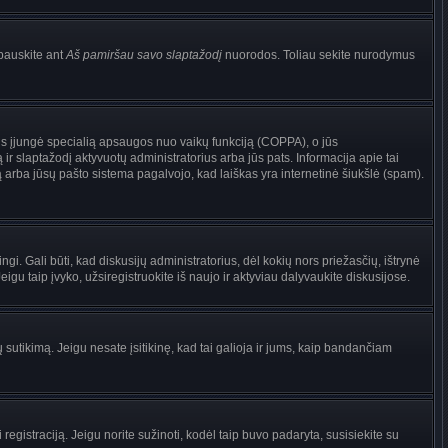
pauskite ant
Aš pamiršau savo slaptažodį
nuorodos. Toliau sekite nurodymus
torius įjungė specialią apsaugos nuo vaikų funkciją (COPPA), o jūs
ir slaptažodį aktyvuotų administratorius arba jūs pats. Informacija apie tai
są arba jūsų pašto sistema pagalvojo, kad laiškas yra internetinė šiukšlė (spam).
ingi. Gali būti, kad diskusijų administratorius, dėl kokių nors priežasčių, ištrynė
gu taip įvyko, užsiregistruokite iš naujo ir aktyviau dalyvaukite diskusijose.
ų sutikimą. Jeigu nesate įsitikinę, kad tai galioja ir jums, kaip bandančiam
registraciją. Jeigu norite sužinoti, kodėl taip buvo padaryta, susisiekite su