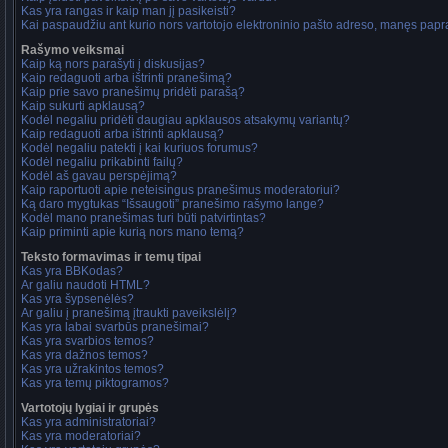
Kas yra rangas ir kaip man jį pasikeisti?
Kai paspaudžiu ant kurio nors vartotojo elektroninio pašto adreso, manęs papra
Rašymo veiksmai
Kaip ką nors parašyti į diskusijas?
Kaip redaguoti arba ištrinti pranešimą?
Kaip prie savo pranešimų pridėti parašą?
Kaip sukurti apklausą?
Kodėl negaliu pridėti daugiau apklausos atsakymų variantų?
Kaip redaguoti arba ištrinti apklausą?
Kodėl negaliu patekti į kai kuriuos forumus?
Kodėl negaliu prikabinti failų?
Kodėl aš gavau perspėjimą?
Kaip raportuoti apie neteisingus pranešimus moderatoriui?
Ką daro mygtukas “Išsaugoti” pranešimo rašymo lange?
Kodėl mano pranešimas turi būti patvirtintas?
Kaip priminti apie kurią nors mano temą?
Teksto formavimas ir temų tipai
Kas yra BBKodas?
Ar galiu naudoti HTML?
Kas yra šypsenėlės?
Ar galiu į pranešimą įtraukti paveikslėlį?
Kas yra labai svarbūs pranešimai?
Kas yra svarbios temos?
Kas yra dažnos temos?
Kas yra užrakintos temos?
Kas yra temų piktogramos?
Vartotojų lygiai ir grupės
Kas yra administratoriai?
Kas yra moderatoriai?