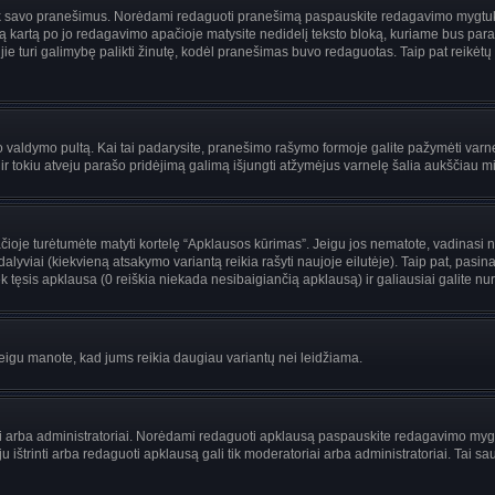
i tik savo pranešimus. Norėdami redaguoti pranešimą paspauskite redagavimo mygtuką v
 kartą po jo redagavimo apačioje matysite nedidelį teksto bloką, kuriame bus par
uri galimybę palikti žinutę, kodėl pranešimas buvo redaguotas. Taip pat reikėtų žinot
ojo valdymo pultą. Kai tai padarysite, pranešimo rašymo formoje galite pažymėti var
 ir tokiu atveju parašo pridėjimą galimą išjungti atžymėjus varnelę šalia aukščiau
je turėtumėte matyti kortelę “Apklausos kūrimas”. Jeigu jos nematote, vadinasi netu
yviai (kiekvieną atsakymo variantą reikia rašyti naujoje eilutėje). Taip pat, pasina
 tęsis apklausa (0 reiškia niekada nesibaigiančią apklausą) ir galiausiai galite nuro
 jeigu manote, kad jums reikia daugiau variantų nei leidžiama.
riai arba administratoriai. Norėdami redaguoti apklausą paspauskite redagavimo myg
ju ištrinti arba redaguoti apklausą gali tik moderatoriai arba administratoriai. Ta