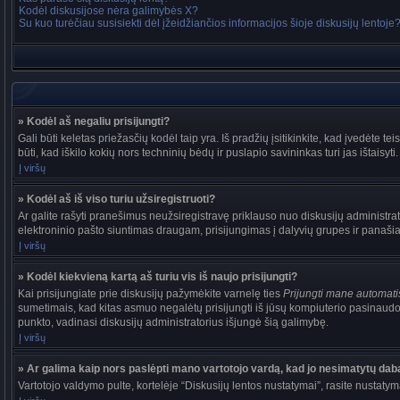
Kodėl diskusijose nėra galimybės X?
Su kuo turėčiau susisiekti dėl įžeidžiančios informacijos šioje diskusijų lentoje
» Kodėl aš negaliu prisijungti?
Gali būti keletas priežasčių kodėl taip yra. Iš pradžių įsitikinkite, kad įvedėte tei
būti, kad iškilo kokių nors techninių bėdų ir puslapio savininkas turi jas ištaisyti.
Į viršų
» Kodėl aš iš viso turiu užsiregistruoti?
Ar galite rašyti pranešimus neužsiregistravę priklauso nuo diskusijų administrat
elektroninio pašto siuntimas draugam, prisijungimas į dalyvių grupes ir panašiai. 
Į viršų
» Kodėl kiekvieną kartą aš turiu vis iš naujo prisijungti?
Kai prisijungiate prie diskusijų pažymėkite varnelę ties
Prijungti mane automat
sumetimais, kad kitas asmuo negalėtų prisijungti iš jūsų kompiuterio pasinaudo
punkto, vadinasi diskusijų administratorius išjungė šią galimybę.
Į viršų
» Ar galima kaip nors paslėpti mano vartotojo vardą, kad jo nesimatytų dab
Vartotojo valdymo pulte, kortelėje “Diskusijų lentos nustatymai”, rasite nustaty