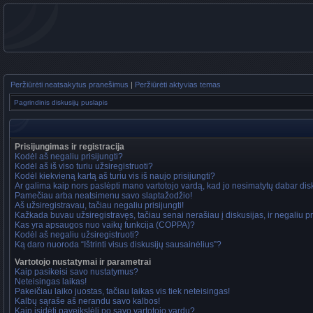
Peržiūrėti neatsakytus pranešimus
|
Peržiūrėti aktyvias temas
Pagrindinis diskusijų puslapis
Prisijungimas ir registracija
Kodėl aš negaliu prisijungti?
Kodėl aš iš viso turiu užsiregistruoti?
Kodėl kiekvieną kartą aš turiu vis iš naujo prisijungti?
Ar galima kaip nors paslėpti mano vartotojo vardą, kad jo nesimatytų dabar di
Pamečiau arba neatsimenu savo slaptažodžio!
Aš užsiregistravau, tačiau negaliu prisijungti!
Kažkada buvau užsiregistravęs, tačiau senai nerašiau į diskusijas, ir negaliu pri
Kas yra apsaugos nuo vaikų funkcija (COPPA)?
Kodėl aš negaliu užsiregistruoti?
Ką daro nuoroda “Ištrinti visus diskusijų sausainėlius”?
Vartotojo nustatymai ir parametrai
Kaip pasikeisi savo nustatymus?
Neteisingas laikas!
Pakeičiau laiko juostas, tačiau laikas vis tiek neteisingas!
Kalbų sąraše aš nerandu savo kalbos!
Kaip įsidėti paveikslėlį po savo vartotojo vardu?