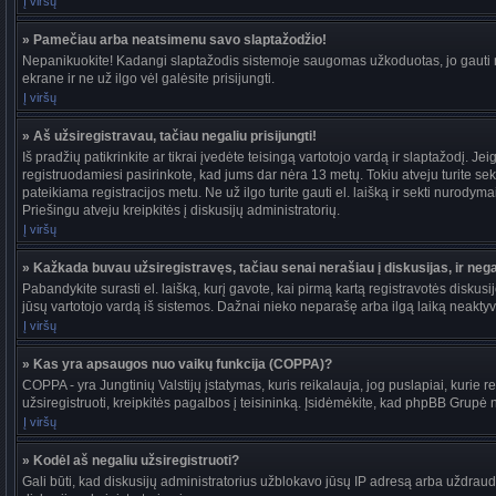
Į viršų
» Pamečiau arba neatsimenu savo slaptažodžio!
Nepanikuokite! Kadangi slaptažodis sistemoje saugomas užkoduotas, jo gauti ne
ekrane ir ne už ilgo vėl galėsite prisijungti.
Į viršų
» Aš užsiregistravau, tačiau negaliu prisijungti!
Iš pradžių patikrinkite ar tikrai įvedėte teisingą vartotojo vardą ir slaptažodį. J
registruodamiesi pasirinkote, kad jums dar nėra 13 metų. Tokiu atveju turite sekt
pateikiama registracijos metu. Ne už ilgo turite gauti el. laišką ir sekti nurody
Priešingu atveju kreipkitės į diskusijų administratorių.
Į viršų
» Kažkada buvau užsiregistravęs, tačiau senai nerašiau į diskusijas, ir negal
Pabandykite surasti el. laišką, kurį gavote, kai pirmą kartą registravotės diskusijo
jūsų vartotojo vardą iš sistemos. Dažnai nieko neparašę arba ilgą laiką neaktyvū
Į viršų
» Kas yra apsaugos nuo vaikų funkcija (COPPA)?
COPPA - yra Jungtinių Valstijų įstatymas, kuris reikalauja, jog puslapiai, kurie r
užsiregistruoti, kreipkitės pagalbos į teisininką. Įsidėmėkite, kad phpBB Grupė ne
Į viršų
» Kodėl aš negaliu užsiregistruoti?
Gali būti, kad diskusijų administratorius užblokavo jūsų IP adresą arba uždraudė v