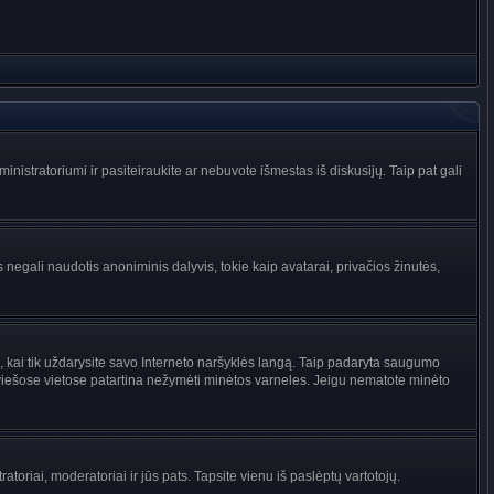
administratoriumi ir pasiteiraukite ar nebuvote išmestas iš diskusijų. Taip pat gali
 negali naudotis anoniminis dalyvis, tokie kaip avatarai, privačios žinutės,
s, kai tik uždarysite savo Interneto naršyklės langą. Taip padaryta saugumo
 viešose vietose patartina nežymėti minėtos varneles. Jeigu nematote minėto
tratoriai, moderatoriai ir jūs pats. Tapsite vienu iš paslėptų vartotojų.