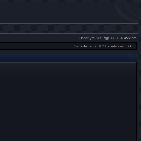
Dabar yra Šeš Rgp 08, 2026 4:22 am
Visos datos yra UTC + 2 valandos [
DST
]