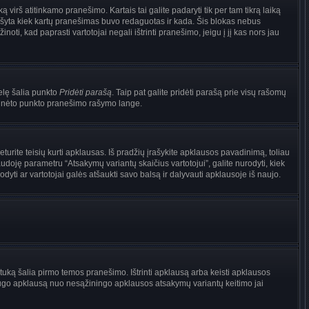
irš atitinkamo pranešimo. Kartais tai galite padaryti tik per tam tikrą laiką
ašyta kiek kartų pranešimas buvo redaguotas ir kada. Šis blokas nebus
i, kad paprasti vartotojai negali ištrinti pranešimo, jeigu į jį kas nors jau
nelę šalia punkto
Pridėti parašą
. Taip pat galite pridėti parašą prie visų rašomų
 minėto punkto pranešimo rašymo lange.
rite teisių kurti apklausas. Iš pradžių įrašykite apklausos pavadinimą, toliau
udoję parametru “Atsakymų variantų skaičius vartotojui”, galite nurodyti, kiek
dyti ar vartotojai galės atšaukti savo balsą ir dalyvauti apklausoje iš naujo.
tuką šalia pirmo temos pranešimo. Ištrinti apklausą arba keisti apklausos
i saugo apklausą nuo nesąžiningo apklausos atsakymų variantų keitimo jai