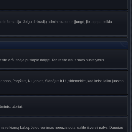
informacija. Jeigu diskusijų administratorius įjungė, jie taip pat teikia
ite viršutinėje puslapio dalyje. Ten rasite visus savo nustatymus.
donas, Paryžius, Niujorkas, Sidnėjus ir t.t. Įsidėmėkite, kad keisti laiko juostas,
dministratoriui.
jums reikiamą kalbą. Jeigu vertimas neegzistuoja, galite išversti patys. Daugiau