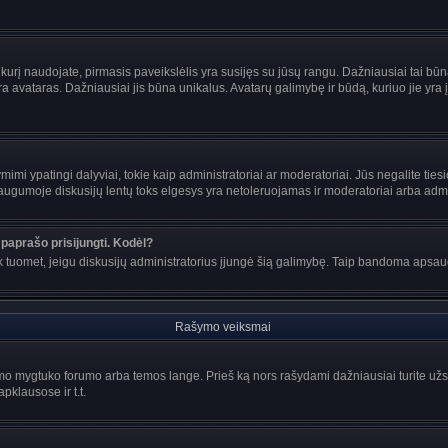
s, kurį naudojate, pirmasis paveikslėlis yra susijęs su jūsų rangu. Dažniausiai tai bū
ra avataras. Dažniausiai jis būna unikalus. Avatarų galimybę ir būdą, kuriuo jie yra į
mi ypatingi dalyviai, tokie kaip administratoriai ar moderatoriai. Jūs negalite tiesi
gumoje diskusijų lentų toks elgesys yra netoleruojamas ir moderatoriai arba admin
paprašo prisijungti. Kodėl?
ir tik tuomet, jeigu diskusijų administratorius įjungė šią galimybę. Taip bandoma aps
Rašymo veiksmai
o mygtuko forumo arba temos lange. Prieš ką nors rašydami dažniausiai turite užsir
pklausose ir t.t.