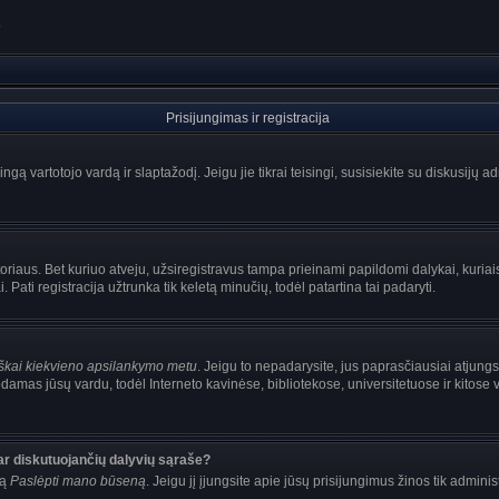
?
Prisijungimas ir registracija
singą vartotojo vardą ir slaptažodį. Jeigu jie tikrai teisingi, susisiekite su diskusijų 
oriaus. Bet kuriuo atveju, užsiregistravus tampa prieinami papildomi dalykai, kuriais
Pati registracija užtrunka tik keletą minučių, todėl patartina tai padaryti.
iškai kiekvieno apsilankymo metu
. Jeigu to nepadarysite, jus paprasčiausiai atjung
damas jūsų vardu, todėl Interneto kavinėse, bibliotekose, universitetuose ir kitose
ar diskutuojančių dalyvių sąraše?
mą
Paslėpti mano būseną
. Jeigu jį įjungsite apie jūsų prisijungimus žinos tik adminis