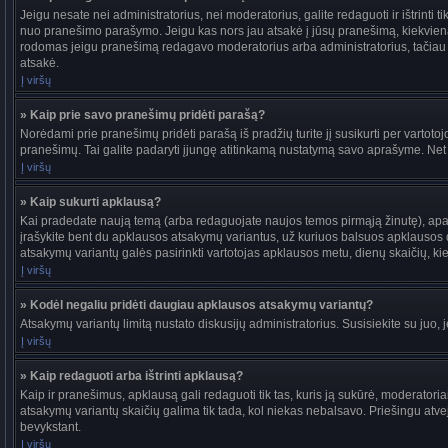
Jeigu nesate nei administratorius, nei moderatorius, galite redaguoti ir ištrint
nuo pranešimo parašymo. Jeigu kas nors jau atsakė į jūsų pranešimą, kiekvieną
rodomas jeigu pranešimą redagavo moderatorius arba administratorius, tačiau jie t
atsakė.
Į viršų
» Kaip prie savo pranešimų pridėti parašą?
Norėdami prie pranešimų pridėti parašą iš pradžių turite jį susikurti per vartot
pranešimų. Tai galite padaryti įjungę atitinkamą nustatymą savo aprašyme. Net
Į viršų
» Kaip sukurti apklausą?
Kai pradedate naują temą (arba redaguojate naujos temos pirmąją žinutę), apačio
įrašykite bent du apklausos atsakymų variantus, už kuriuos balsuos apklausos dal
atsakymų variantų galės pasirinkti vartotojas apklausos metu, dienų skaičių, kiek
Į viršų
» Kodėl negaliu pridėti daugiau apklausos atsakymų variantų?
Atsakymų variantų limitą nustato diskusijų administratorius. Susisiekite su juo,
Į viršų
» Kaip redaguoti arba ištrinti apklausą?
Kaip ir pranešimus, apklausą gali redaguoti tik tas, kuris ją sukūrė, moderato
atsakymų variantų skaičių galima tik tada, kol niekas nebalsavo. Priešingu atve
bevykstant.
Į viršų