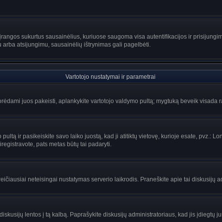
rangos sukurtus sausainėlius, kuriuose saugoma visa autentifikacijos ir prisijungimo 
u arba atsijungimu, sausainėlių ištrynimas gali pagelbėti.
Vartotojo nustatymai ir parametrai
ėdami juos pakeisti, aplankykite vartotojo valdymo pultą; mygtuką beveik visada ras
ltą ir pasikeiskite savo laiko juostą, kad ji atitiktų vietovę, kurioje esate, pvz.: Lon
siregistravote, pats metas būtų tai padaryti.
greičiausiai neteisingai nustatymas serverio laikrodis. Praneškite apie tai diskusijų a
iskusijų lentos į tą kalbą. Paprašykite diskusijų administratoriaus, kad jis įdiegtų 