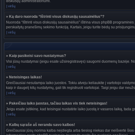
diskusijų administratoriumi.
Į viršų
» Ką daro nuoroda “Ištrinti visus diskusijų sausainėlius”?
Nuoroda “Ištrinti visus diskusijų sausainėlius” ištrina visus phpBB programinės į
perskaitytų pranešimų sekimo funkciją. Kartais, jeigu turite bėdų su prisijungim
Į viršų
» Kaip pasikeisi savo nustatymus?
Visi jūsų nustatymai (jeigu esate užsiregistravęs) saugomi duomenų bazėje. Nor
Į viršų
» Neteisingas laikas!
Greičiausiai nesutampa laiko juostos. Tokiu atveju keliaukite į vartotojo valdymo pu
kaip ir daugelį kitų nustatymų, gali tik registruoti vartotojai. Taigi jeigu dar neuž
Į viršų
» Pakeičiau laiko juostas, tačiau laikas vis tiek neteisingas!
Jeigu esate įsitikinę, kad teisingai nustatėte laiko juostą ir vasaros laiką, tada 
Į viršų
» Kalbų sąraše aš nerandu savo kalbos!
Greičiausiai jūsų norima kalba neįdiegta arba tiesiog niekas dar neišvertė šios d