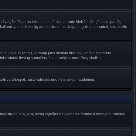
na žvaigždučių arba taškelių eilutė, kuri parodo kiek žinučių jūs esat parašę
keliami, valdo diskusijų administratorius. Jeigu negalite jų naudoti, susisiekite
ogiai pakeisti rangų, kadangi juos nustato diskusijų administratorius.
istratoriai tiesiog sumažins jūsų parašytų pranešimų skaičių.
augoti vartotojų el. pašto adresus nuo neteisingo naudojimo.
egistruoti. Visų jūsų teisių sąrašas kiekviename forume ir temoje nurodytas