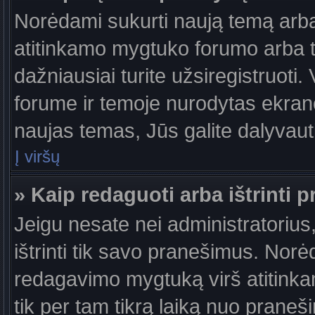
Norėdami sukurti naują temą arb
atitinkamo mygtuko forumo arba 
dažniausiai turite užsiregistruoti
forume ir temoje nurodytas ekrano
naujas temas, Jūs galite dalyvauti
Į viršų
» Kaip redaguoti arba ištrinti 
Jeigu nesate nei administratorius,
ištrinti tik savo pranešimus. No
redagavimo mygtuką virš atitinkam
tik per tam tikrą laiką nuo prane