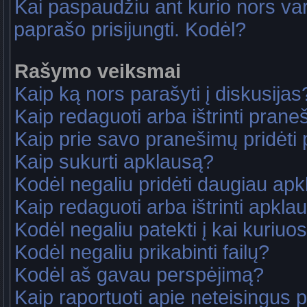
Kai paspaudžiu ant kurio nors va
paprašo prisijungti. Kodėl?
Rašymo veiksmai
Kaip ką nors parašyti į diskusijas
Kaip redaguoti arba ištrinti pran
Kaip prie savo pranešimų pridėti
Kaip sukurti apklausą?
Kodėl negaliu pridėti daugiau ap
Kaip redaguoti arba ištrinti apkla
Kodėl negaliu patekti į kai kuriu
Kodėl negaliu prikabinti failų?
Kodėl aš gavau perspėjimą?
Kaip raportuoti apie neteisingus