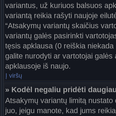
variantus, už kuriuos balsuos ap
variantą reikia rašyti naujoje eil
“Atsakymų variantų skaičius vartot
variantų galės pasirinkti vartotoj
tęsis apklausa (0 reiškia niekada 
galite nurodyti ar vartotojai galės
apklausoje iš naujo.
Į viršų
» Kodėl negaliu pridėti daugi
Atsakymų variantų limitą nustato d
juo, jeigu manote, kad jums reiki