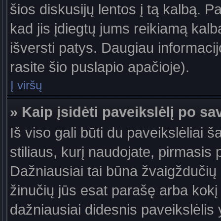
šios diskusijų lentos į tą kalbą. P
kad jis įdiegtų jums reikiamą kalb
išversti patys. Daugiau informaci
rasite šio puslapio apačioje).
Į viršų
» Kaip įsidėti paveikslėlį po s
Iš viso gali būti du paveikslėliai 
stiliaus, kurį naudojate, pirmasis 
Dažniausiai tai būna žvaigždučių a
žinučių jūs esat parašę arba kokį 
dažniausiai didesnis paveikslėlis 