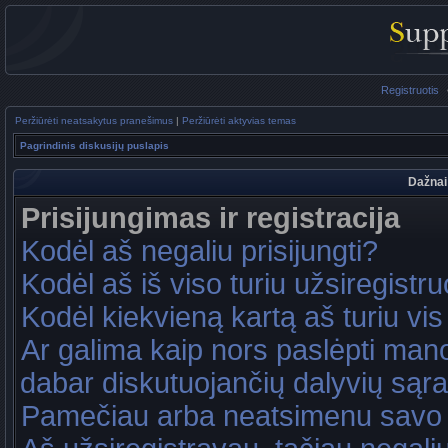
Registruotis
Peržiūrėti neatsakytus pranešimus
|
Peržiūrėti aktyvias temas
Pagrindinis diskusijų puslapis
Dažnai
Prisijungimas ir registracija
Kodėl aš negaliu prisijungti?
Kodėl aš iš viso turiu užsiregistru
Kodėl kiekvieną kartą aš turiu vis 
Ar galima kaip nors paslėpti mano
dabar diskutuojančių dalyvių sąr
Pamečiau arba neatsimenu savo 