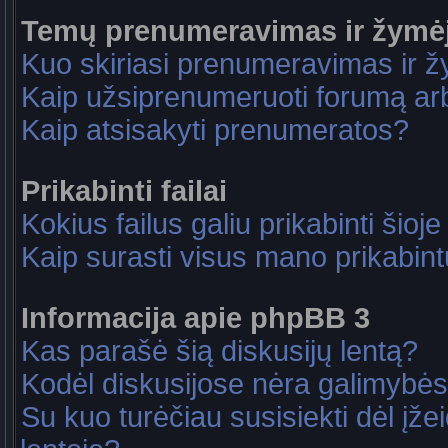
Temų prenumeravimas ir žymė
Kuo skiriasi prenumeravimas ir 
Kaip užsiprenumeruoti forumą a
Kaip atsisakyti prenumeratos?
Prikabinti failai
Kokius failus galiu prikabinti šioje
Kaip surasti visus mano prikabint
Informacija apie phpBB 3
Kas parašė šią diskusijų lentą?
Kodėl diskusijose nėra galimybė
Su kuo turėčiau susisiekti dėl įže