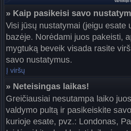
Vartotojo
» Kaip pasikeisi savo nustaty
Visi jūsų nustatymai (jeigu esat
bazėje. Norėdami juos pakeisti, a
mygtuką beveik visada rasite viršu
savo nustatymus.
Į viršų
» Neteisingas laikas!
Greičiausiai nesutampa laiko juost
valdymo pultą ir pasikeiskite savo l
kurioje esate, pvz.: Londonas, Par