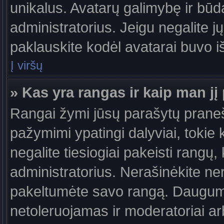
unikalus. Avatarų galimybę ir būdą,
administratorius. Jeigu negalite jų
paklauskite kodėl avatarai buvo iš
Į viršų
» Kas yra rangas ir kaip man jį 
Rangai žymi jūsų parašytų praneši
pažymimi ypatingi dalyviai, tokie 
negalite tiesiogiai pakeisti rangų,
administratorius. Nerašinėkite ne
pakeltumėte savo rangą. Daugumoj
netoleruojamas ir moderatoriai ar