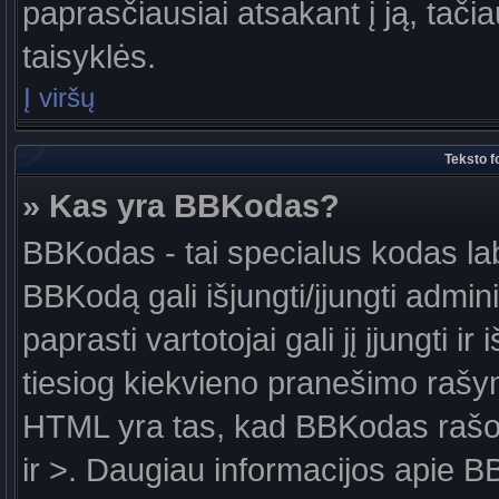
paprasčiausiai atsakant į ją, tačiau
taisyklės.
Į viršų
Teksto f
» Kas yra BBKodas?
BBKodas - tai specialus kodas la
BBKodą gali išjungti/įjungti admin
paprasti vartotojai gali jį įjungti 
tiesiog kiekvieno pranešimo raš
HTML yra tas, kad BBKodas rašoma
ir >. Daugiau informacijos apie B