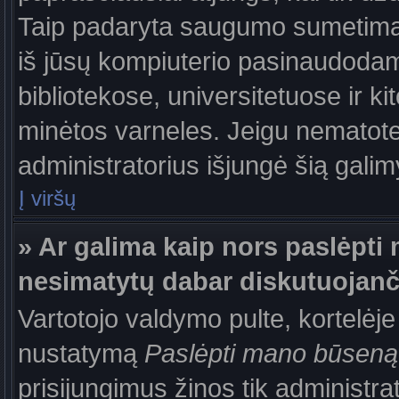
Taip padaryta saugumo sumetimais
iš jūsų kompiuterio pasinaudodam
bibliotekose, universitetuose ir k
minėtos varneles. Jeigu nematote
administratorius išjungė šią gali
Į viršų
» Ar galima kaip nors paslėpti 
nesimatytų dabar diskutuojanč
Vartotojo valdymo pulte, kortelėje
nustatymą
Paslėpti mano būseną
prisijungimus žinos tik administrat