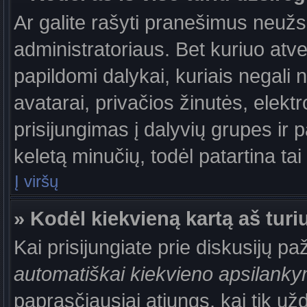
Ar galite rašyti pranešimus neužs
administratoriaus. Bet kuriuo atv
papildomi dalykai, kuriais negali 
avatarai, privačios žinutės, elek
prisijungimas į dalyvių grupes ir p
keletą minučių, todėl patartina tai
Į viršų
» Kodėl kiekvieną kartą aš turiu
Kai prisijungiate prie diskusijų p
automatiškai kiekvieno apsilank
paprasčiausiai atjungs, kai tik už