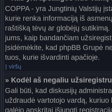
COPPA - yra Jungtinių Valstijų įst
kurie renka informaciją iš asmenų 
raštišką tėvų ar globėjų sutikimą. J
jums, kaip bandančiam užsiregistru
Įsidėmėkite, kad phpBB Grupė nete
tuos, kurie išvardinti apačioje.
Į viršų
» Kodėl aš negaliu užsiregistru
Gali būti, kad diskusijų administ
uždraudė vartotojo vardą, kuriuo b
galėjo apskritai išjungti registraci