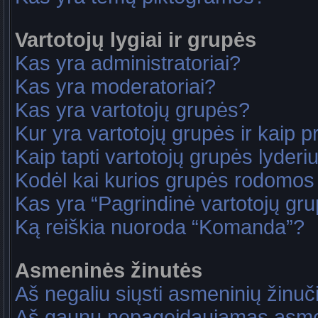
Vartotojų lygiai ir grupės
Kas yra administratoriai?
Kas yra moderatoriai?
Kas yra vartotojų grupės?
Kur yra vartotojų grupės ir kaip pri
Kaip tapti vartotojų grupės lyderi
Kodėl kai kurios grupės rodomos 
Kas yra “Pagrindinė vartotojų gr
Ką reiškia nuoroda “Komanda”?
Asmeninės žinutės
Aš negaliu siųsti asmeninių žinuč
Aš gaunu nepageidaujamas asme