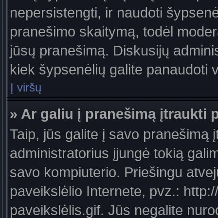
nepersistengti, ir naudoti šypsen
pranešimo skaitymą, todėl moderat
jūsų pranešimą. Diskusijų administ
kiek šypsenėlių galite panaudoti
Į viršų
» Ar galiu į pranešimą įtraukti 
Taip, jūs galite į savo pranešimą į
administratorius įjungė tokią galimy
savo kompiuterio. Priešingu atveju
paveikslėlio Internete, pvz.: ht
paveikslėlis.gif. Jūs negalite nuro