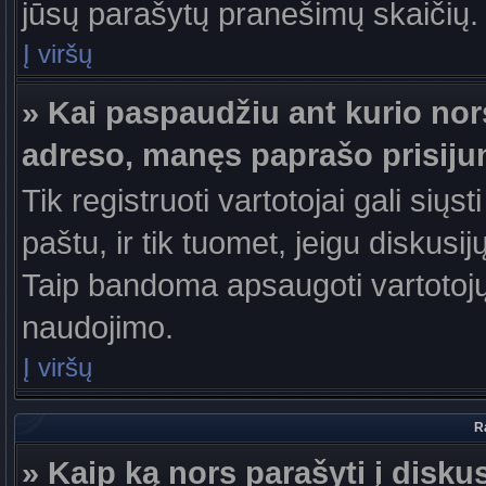
jūsų parašytų pranešimų skaičių.
Į viršų
» Kai paspaudžiu ant kurio nor
adreso, manęs paprašo prisiju
Tik registruoti vartotojai gali sių
paštu, ir tik tuomet, jeigu diskusi
Taip bandoma apsaugoti vartotojų
naudojimo.
Į viršų
R
» Kaip ką nors parašyti į disku