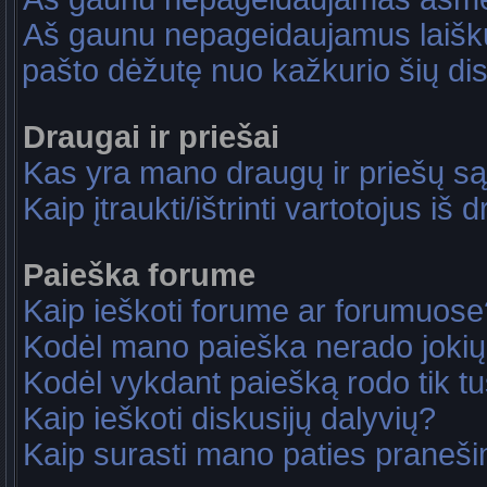
Aš gaunu nepageidaujamus laiškus
pašto dėžutę nuo kažkurio šių dis
Draugai ir priešai
Kas yra mano draugų ir priešų są
Kaip įtraukti/ištrinti vartotojus i
Paieška forume
Kaip ieškoti forume ar forumuose
Kodėl mano paieška nerado jokių
Kodėl vykdant paiešką rodo tik tu
Kaip ieškoti diskusijų dalyvių?
Kaip surasti mano paties praneš