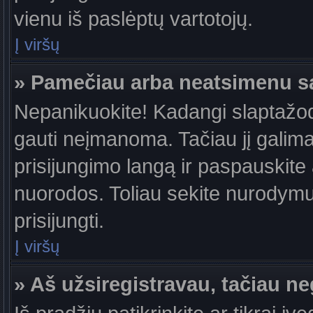
vienu iš paslėptų vartotojų.
Į viršų
» Pamečiau arba neatsimenu s
Nepanikuokite! Kadangi slaptažo
gauti neįmanoma. Tačiau jį galima 
prisijungimo langą ir paspauskite
nuorodos. Toliau sekite nurodymus
prisijungti.
Į viršų
» Aš užsiregistravau, tačiau neg