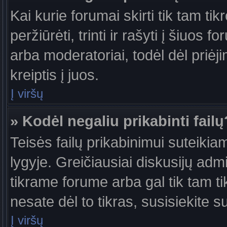
Kai kurie forumai skirti tik tam ti
peržiūrėti, trinti ir rašyti į šiuo
arba moderatoriai, todėl dėl priėj
kreiptis į juos.
Į viršų
» Kodėl negaliu prikabinti failų
Teisės failų prikabinimui suteiki
lygyje. Greičiausiai diskusijų admi
tikrame forume arba gal tik tam ti
nesate dėl to tikras, susisiekite s
Į viršų