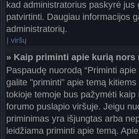
kad administratorius paskyrė jus g
patvirtinti. Daugiau informacijos g
administratorių.
Į viršų
» Kaip priminti apie kurią nor
Paspaudę nuorodą “Priminti apie
galite "priminti" apie temą kitiem
tokioje temoje bus pažymėti kaip 
forumo puslapio viršuje. Jeigu nu
priminimas yra išjungtas arba nep
leidžiama priminti apie temą. Apie 