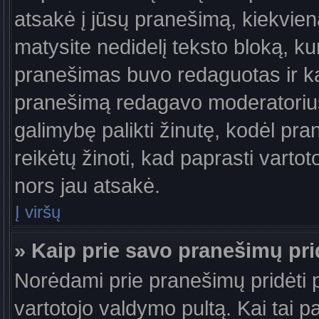
atsakė į jūsų pranešimą, kiekvie
matysite nedidelį teksto bloką, k
pranešimas buvo redaguotas ir k
pranešimą redagavo moderatorius a
galimybę palikti žinutę, kodėl pr
reikėtų žinoti, kad paprasti vartotoj
nors jau atsakė.
Į viršų
» Kaip prie savo pranešimų pri
Norėdami prie pranešimų pridėti pa
vartotojo valdymo pultą. Kai tai 