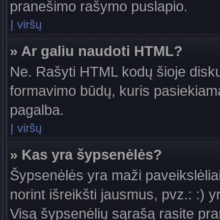
pranešimo rašymo puslapio.
Į viršų
» Ar galiu naudoti HTML?
Ne. Rašyti HTML kodų šioje diskus
formavimo būdų, kuris pasiekiam
pagalba.
Į viršų
» Kas yra šypsenėlės?
Šypsenėlės yra maži paveikslėlia
norint išreikšti jausmus, pvz.: :) y
Visą šypsenėlių sąrašą rasite pr