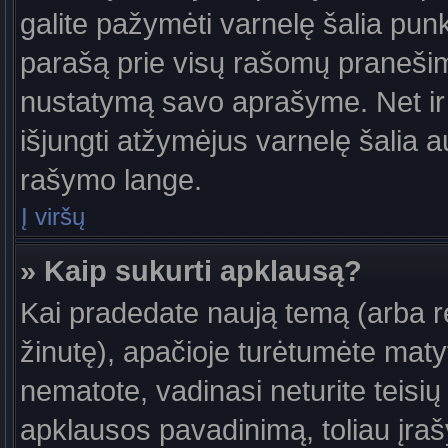
galite pažymėti varnelę šalia pun
parašą prie visų rašomų pranešimų
nustatymą savo aprašyme. Net ir 
išjungti atžymėjus varnelę šalia
rašymo lange.
Į viršų
» Kaip sukurti apklausą?
Kai pradedate naują temą (arba 
žinutę), apačioje turėtumėte maty
nematote, vadinasi neturite teisių 
apklausos pavadinimą, toliau įra