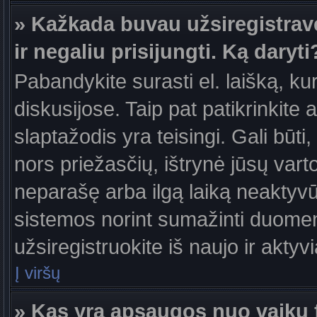
» Kažkada buvau užsiregistravęs
ir negaliu prisijungti. Ką daryti
Pabandykite surasti el. laišką, ku
diskusijose. Taip pat patikrinkite a
slaptažodis yra teisingi. Gali būti
nors priežasčių, ištrynė jūsų var
neparašę arba ilgą laiką neaktyvūs
sistemos norint sumažinti duomen
užsiregistruokite iš naujo ir aktyv
Į viršų
» Kas yra apsaugos nuo vaikų