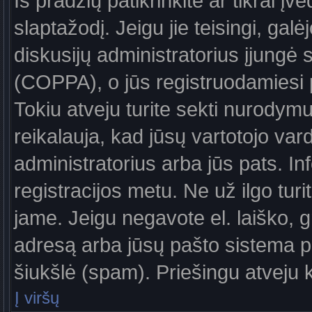
Iš pradžių patikrinkite ar tikrai įv
slaptažodį. Jeigu jie teisingi, galė
diskusijų administratorius įjungė
(COPPA), o jūs registruodamiesi 
Tokiu atveju turite sekti nurodymu
reikalauja, kad jūsų vartotojo var
administratorius arba jūs pats. In
registracijos metu. Ne už ilgo turi
jame. Jeigu negavote el. laiško, g
adresą arba jūsų pašto sistema pa
šiukšlė (spam). Priešingu atveju kr
Į viršų