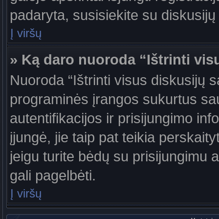
padaryta, susisiekite su diskusijų
Į viršų
» Ką daro nuoroda “Ištrinti vis
Nuoroda “Ištrinti visus diskusijų 
programinės įrangos sukurtus sa
autentifikacijos ir prisijungimo in
įjungė, jie taip pat teikia perskai
jeigu turite bėdų su prisijungimu 
gali pagelbėti.
Į viršų