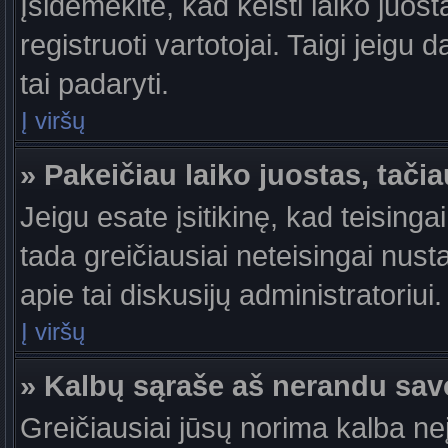
Įsidėmėkite, kad keisti laiko juosta
registruoti vartotojai. Taigi jeigu
tai padaryti.
Į viršų
» Pakeičiau laiko juostas, tačia
Jeigu esate įsitikinę, kad teisingai
tada greičiausiai neteisingai nust
apie tai diskusijų administratoriui.
Į viršų
» Kalbų sąraše aš nerandu sav
Greičiausiai jūsų norima kalba ne