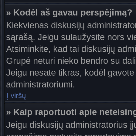
» Kodėl aš gavau perspėjimą?
Kiekvienas diskusijų administrator
sąrašą. Jeigu sulaužysite nors vie
Atsiminkite, kad tai diskusijų ad
Grupė neturi nieko bendro su dal
Jeigu nesate tikras, kodėl gavote 
administratoriumi.
Į viršų
» Kaip raportuoti apie neteis
Jeigu diskusijų administratorius į