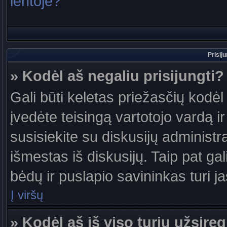
lentoje?
Prisij
» Kodėl aš negaliu prisijungti?
Gali būti keletas priežasčių kodėl t
įvedėte teisingą vartotojo vardą ir 
susisiekite su diskusijų administr
išmestas iš diskusijų. Taip pat gal
bėdų ir puslapio savininkas turi jas
Į viršų
» Kodėl aš iš viso turiu užsireg