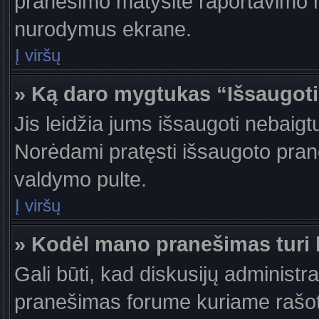
pranešimo matysite raportavimo m
nurodymus ekrane.
Į viršų
» Ką daro mygtukas “Išsaugot
Jis leidžia jums išsaugoti nebaigt
Norėdami pratęsti išsaugoto pran
valdymo pulte.
Į viršų
» Kodėl mano pranešimas turi b
Gali būti, kad diskusijų administr
pranešimas forume kuriame rašote tu