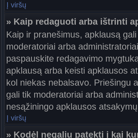
Į viršų
» Kaip redaguoti arba ištrinti 
Kaip ir pranešimus, apklausą gali 
moderatoriai arba administratori
paspauskite redagavimo mygtuką š
apklausą arba keisti apklausos at
kol niekas nebalsavo. Priešingu at
gali tik moderatoriai arba adminis
nesąžiningo apklausos atsakymų v
Į viršų
» Kodėl negaliu patekti į kai 