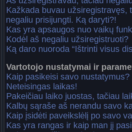
Aš užsiregistravau, tačiau negaliu 
Kažkada buvau užsiregistravęs, ta
negaliu prisijungti. Ką daryti?!
Kas yra apsaugos nuo vaikų fun
Kodėl aš negaliu užsiregistruoti?
Ką daro nuoroda “Ištrinti visus di
Vartotojo nustatymai ir parame
Kaip pasikeisi savo nustatymus?
Neteisingas laikas!
Pakeičiau laiko juostas, tačiau lai
Kalbų sąraše aš nerandu savo ka
Kaip įsidėti paveikslėlį po savo v
Kas yra rangas ir kaip man jį pasi