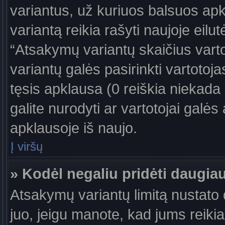
variantus, už kuriuos balsuos ap
variantą reikia rašyti naujoje eil
“Atsakymų variantų skaičius vartot
variantų galės pasirinkti vartotoj
tęsis apklausa (0 reiškia niekada 
galite nurodyti ar vartotojai galės
apklausoje iš naujo.
Į viršų
» Kodėl negaliu pridėti daugi
Atsakymų variantų limitą nustato d
juo, jeigu manote, kad jums reiki