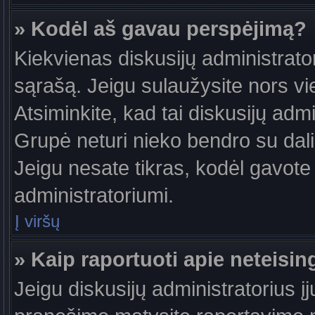
» Kodėl aš gavau perspėjimą?
Kiekvienas diskusijų administrator
sąrašą. Jeigu sulaužysite nors vie
Atsiminkite, kad tai diskusijų ad
Grupė neturi nieko bendro su dal
Jeigu nesate tikras, kodėl gavote 
administratoriumi.
Į viršų
» Kaip raportuoti apie neteis
Jeigu diskusijų administratorius į