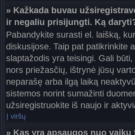
» Kažkada buvau užsiregistravęs
ir negaliu prisijungti. Ką daryti
Pabandykite surasti el. laišką, ku
diskusijose. Taip pat patikrinkite a
slaptažodis yra teisingi. Gali būti
nors priežasčių, ištrynė jūsų var
neparašę arba ilgą laiką neaktyvūs
sistemos norint sumažinti duomen
užsiregistruokite iš naujo ir aktyv
Į viršų
» Kas yra apsaugos nuo vaikų