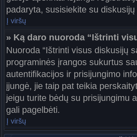
padaryta, susisiekite su diskusijų
Į viršų
» Ką daro nuoroda “Ištrinti vis
Nuoroda “Ištrinti visus diskusijų 
programinės įrangos sukurtus sa
autentifikacijos ir prisijungimo in
įjungė, jie taip pat teikia perskai
jeigu turite bėdų su prisijungimu 
gali pagelbėti.
Į viršų