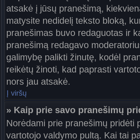
atsakė į jūsų pranešimą, kiekvie
matysite nedidelį teksto bloką, k
pranešimas buvo redaguotas ir k
pranešimą redagavo moderatorius a
galimybę palikti žinutę, kodėl pr
reikėtų žinoti, kad paprasti vartotoj
nors jau atsakė.
Į viršų
» Kaip prie savo pranešimų pri
Norėdami prie pranešimų pridėti pa
vartotojo valdymo pultą. Kai tai 