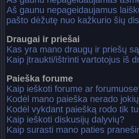
Aš gaunu nepageidaujamus laiškus
pašto dėžutę nuo kažkurio šių dis
Draugai ir priešai
Kas yra mano draugų ir priešų są
Kaip įtraukti/ištrinti vartotojus i
Paieška forume
Kaip ieškoti forume ar forumuose
Kodėl mano paieška nerado jokių
Kodėl vykdant paiešką rodo tik tu
Kaip ieškoti diskusijų dalyvių?
Kaip surasti mano paties praneš