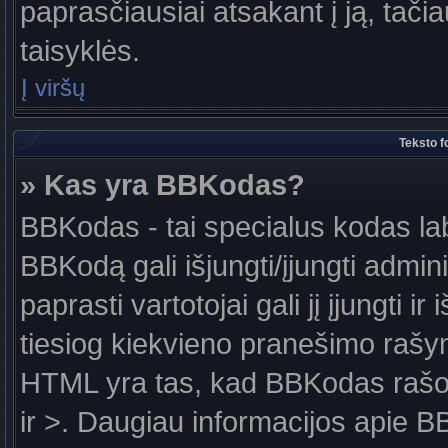
paprasčiausiai atsakant į ją, tačiau
taisyklės.
Į viršų
Teksto f
» Kas yra BBKodas?
BBKodas - tai specialus kodas la
BBKodą gali išjungti/įjungti admin
paprasti vartotojai gali jį įjungti 
tiesiog kiekvieno pranešimo raš
HTML yra tas, kad BBKodas rašoma
ir >. Daugiau informacijos apie B