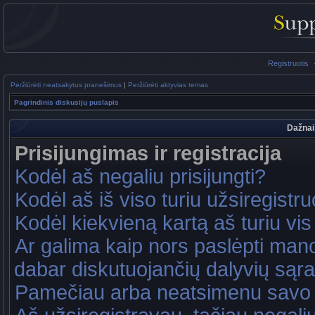
Registruotis
Peržiūrėti neatsakytus pranešimus
|
Peržiūrėti aktyvias temas
Pagrindinis diskusijų puslapis
Dažnai
Prisijungimas ir registracija
Kodėl aš negaliu prisijungti?
Kodėl aš iš viso turiu užsiregistru
Kodėl kiekvieną kartą aš turiu vis 
Ar galima kaip nors paslėpti mano
dabar diskutuojančių dalyvių sąr
Pamečiau arba neatsimenu savo 