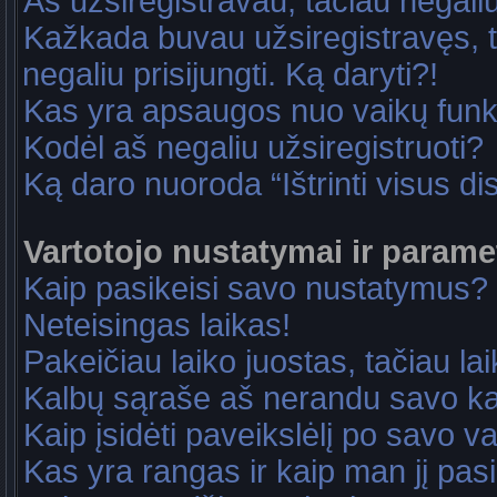
Aš užsiregistravau, tačiau negaliu 
Kažkada buvau užsiregistravęs, ta
negaliu prisijungti. Ką daryti?!
Kas yra apsaugos nuo vaikų fun
Kodėl aš negaliu užsiregistruoti?
Ką daro nuoroda “Ištrinti visus di
Vartotojo nustatymai ir parame
Kaip pasikeisi savo nustatymus?
Neteisingas laikas!
Pakeičiau laiko juostas, tačiau lai
Kalbų sąraše aš nerandu savo ka
Kaip įsidėti paveikslėlį po savo v
Kas yra rangas ir kaip man jį pasi