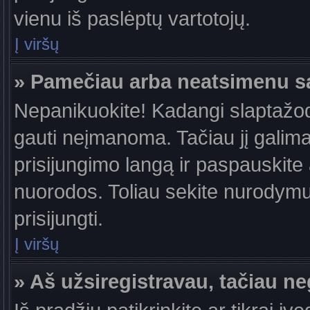
vienu iš paslėptų vartotojų.
Į viršų
» Pamečiau arba neatsimenu s
Nepanikuokite! Kadangi slaptažo
gauti neįmanoma. Tačiau jį galima 
prisijungimo langą ir paspauskite
nuorodos. Toliau sekite nurodymus
prisijungti.
Į viršų
» Aš užsiregistravau, tačiau neg