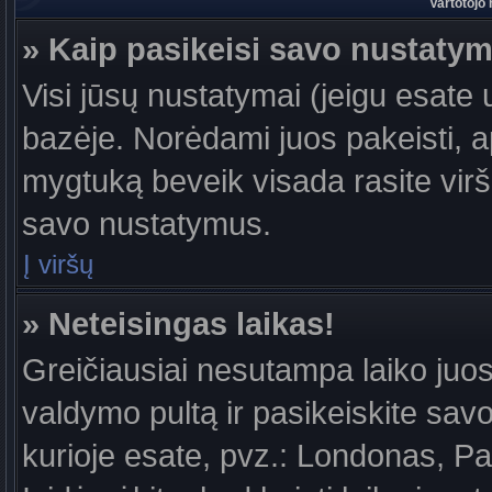
Vartotojo
» Kaip pasikeisi savo nustaty
Visi jūsų nustatymai (jeigu esat
bazėje. Norėdami juos pakeisti, a
mygtuką beveik visada rasite viršu
savo nustatymus.
Į viršų
» Neteisingas laikas!
Greičiausiai nesutampa laiko juost
valdymo pultą ir pasikeiskite savo l
kurioje esate, pvz.: Londonas, Par