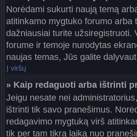
Norėdami sukurti naują temą arb
atitinkamo mygtuko forumo arba 
dažniausiai turite užsiregistruoti
forume ir temoje nurodytas ekrano
naujas temas, Jūs galite dalyvauti
Į viršų
» Kaip redaguoti arba ištrinti 
Jeigu nesate nei administratorius,
ištrinti tik savo pranešimus. No
redagavimo mygtuką virš atitinkam
tik per tam tikrą laiką nuo prane