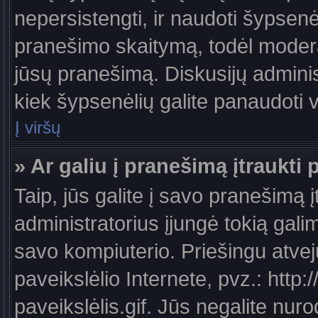
nepersistengti, ir naudoti šypsen
pranešimo skaitymą, todėl moderat
jūsų pranešimą. Diskusijų administ
kiek šypsenėlių galite panaudoti
Į viršų
» Ar galiu į pranešimą įtraukti 
Taip, jūs galite į savo pranešimą į
administratorius įjungė tokią galimy
savo kompiuterio. Priešingu atveju
paveikslėlio Internete, pvz.: ht
paveikslėlis.gif. Jūs negalite nuro