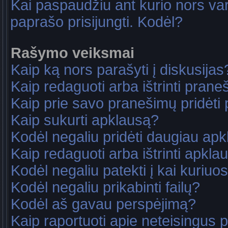
Kai paspaudžiu ant kurio nors va
paprašo prisijungti. Kodėl?
Rašymo veiksmai
Kaip ką nors parašyti į diskusijas
Kaip redaguoti arba ištrinti pran
Kaip prie savo pranešimų pridėti
Kaip sukurti apklausą?
Kodėl negaliu pridėti daugiau ap
Kaip redaguoti arba ištrinti apkla
Kodėl negaliu patekti į kai kuriu
Kodėl negaliu prikabinti failų?
Kodėl aš gavau perspėjimą?
Kaip raportuoti apie neteisingus