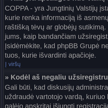
COPPA - yra Jungtinių Valstijų įst
kurie renka informaciją iš asmenų 
raštišką tėvų ar globėjų sutikimą. J
jums, kaip bandančiam užsiregistru
Įsidėmėkite, kad phpBB Grupė nete
tuos, kurie išvardinti apačioje.
Į viršų
» Kodėl aš negaliu užsiregistru
Gali būti, kad diskusijų administ
uždraudė vartotojo vardą, kuriuo b
galėjo apskritai išjungti registraci