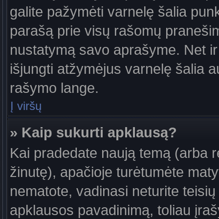
galite pažymėti varnelę šalia pun
parašą prie visų rašomų pranešimų
nustatymą savo aprašyme. Net ir 
išjungti atžymėjus varnelę šalia
rašymo lange.
Į viršų
» Kaip sukurti apklausą?
Kai pradedate naują temą (arba 
žinutę), apačioje turėtumėte maty
nematote, vadinasi neturite teisių 
apklausos pavadinimą, toliau įra