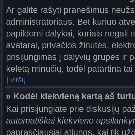
Ar galite rašyti pranešimus neužs
administratoriaus. Bet kuriuo atv
papildomi dalykai, kuriais negali 
avatarai, privačios žinutės, elek
prisijungimas į dalyvių grupes ir p
keletą minučių, todėl patartina tai
Į viršų
» Kodėl kiekvieną kartą aš turiu
Kai prisijungiate prie diskusijų p
automatiškai kiekvieno apsilank
paprasčiausiai atjungs, kai tik už