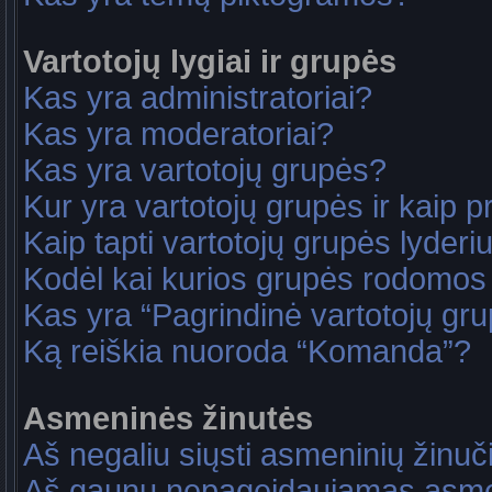
Vartotojų lygiai ir grupės
Kas yra administratoriai?
Kas yra moderatoriai?
Kas yra vartotojų grupės?
Kur yra vartotojų grupės ir kaip pri
Kaip tapti vartotojų grupės lyderi
Kodėl kai kurios grupės rodomos 
Kas yra “Pagrindinė vartotojų gr
Ką reiškia nuoroda “Komanda”?
Asmeninės žinutės
Aš negaliu siųsti asmeninių žinuč
Aš gaunu nepageidaujamas asme