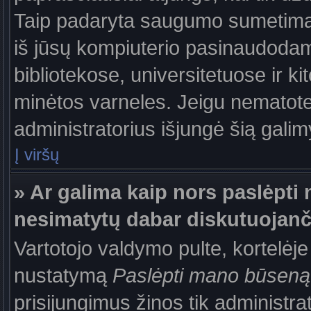
Taip padaryta saugumo sumetimais
iš jūsų kompiuterio pasinaudodam
bibliotekose, universitetuose ir k
minėtos varneles. Jeigu nematote
administratorius išjungė šią gali
Į viršų
» Ar galima kaip nors paslėpti 
nesimatytų dabar diskutuojanč
Vartotojo valdymo pulte, kortelėje
nustatymą
Paslėpti mano būseną
prisijungimus žinos tik administrat