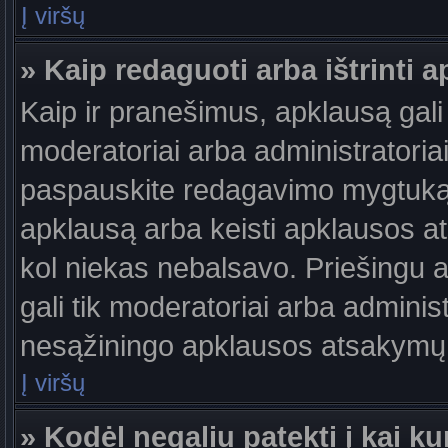
Į viršų
» Kaip redaguoti arba ištrinti 
Kaip ir pranešimus, apklausą gali 
moderatoriai arba administratori
paspauskite redagavimo mygtuką š
apklausą arba keisti apklausos at
kol niekas nebalsavo. Priešingu at
gali tik moderatoriai arba adminis
nesąžiningo apklausos atsakymų v
Į viršų
» Kodėl negaliu patekti į kai 