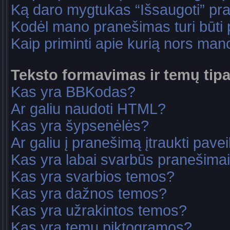
Ką daro mygtukas “Išsaugoti” p
Kodėl mano pranešimas turi būti p
Kaip priminti apie kurią nors ma
Teksto formavimas ir temų tipa
Kas yra BBKodas?
Ar galiu naudoti HTML?
Kas yra šypsenėlės?
Ar galiu į pranešimą įtraukti pavei
Kas yra labai svarbūs pranešima
Kas yra svarbios temos?
Kas yra dažnos temos?
Kas yra užrakintos temos?
Kas yra temų piktogramos?