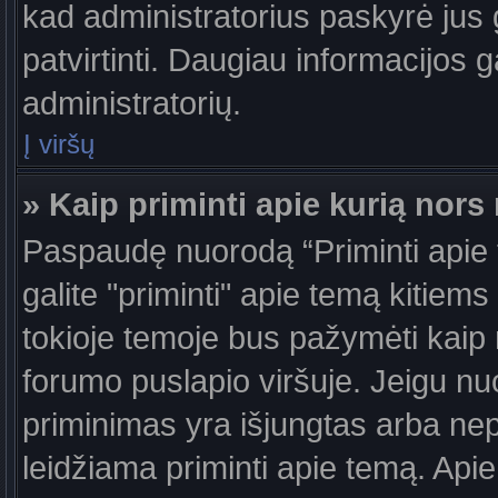
kad administratorius paskyrė jus g
patvirtinti. Daugiau informacijos g
administratorių.
Į viršų
» Kaip priminti apie kurią nor
Paspaudę nuorodą “Priminti apie
galite "priminti" apie temą kitiem
tokioje temoje bus pažymėti kaip 
forumo puslapio viršuje. Jeigu nu
priminimas yra išjungtas arba nep
leidžiama priminti apie temą. Apie 