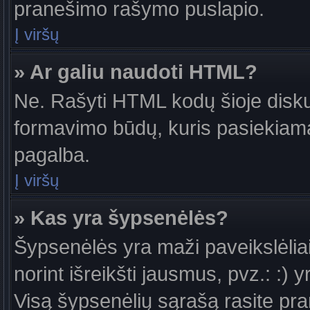
pranešimo rašymo puslapio.
Į viršų
» Ar galiu naudoti HTML?
Ne. Rašyti HTML kodų šioje diskus
formavimo būdų, kuris pasiekiam
pagalba.
Į viršų
» Kas yra šypsenėlės?
Šypsenėlės yra maži paveikslėlia
norint išreikšti jausmus, pvz.: :) y
Visą šypsenėlių sąrašą rasite pr