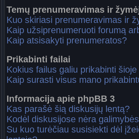
Temų prenumeravimas ir žymė
Kuo skiriasi prenumeravimas ir 
Kaip užsiprenumeruoti forumą a
Kaip atsisakyti prenumeratos?
Prikabinti failai
Kokius failus galiu prikabinti šioje
Kaip surasti visus mano prikabint
Informacija apie phpBB 3
Kas parašė šią diskusijų lentą?
Kodėl diskusijose nėra galimybė
Su kuo turėčiau susisiekti dėl įže