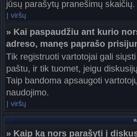
jūsų parašytų pranešimų skaičių.
Į viršų
» Kai paspaudžiu ant kurio nor
adreso, manęs paprašo prisiju
Tik registruoti vartotojai gali sių
paštu, ir tik tuomet, jeigu diskusi
Taip bandoma apsaugoti vartotojų
naudojimo.
Į viršų
R
» Kaip ką nors parašyti į disku