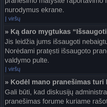
pranešimo matysite raportavimo m
nurodymus ekrane.
Į viršų
» Ką daro mygtukas “Išsaugot
Jis leidžia jums išsaugoti nebaigt
Norėdami pratęsti išsaugoto pran
valdymo pulte.
Į viršų
» Kodėl mano pranešimas turi b
Gali būti, kad diskusijų administr
pranešimas forume kuriame rašote tu