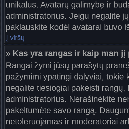
unikalus. Avatarų galimybę ir būdą,
administratorius. Jeigu negalite jų
paklauskite kodėl avatarai buvo iš
Į viršų
» Kas yra rangas ir kaip man jį 
Rangai žymi jūsų parašytų praneši
pažymimi ypatingi dalyviai, tokie 
negalite tiesiogiai pakeisti rangų,
administratorius. Nerašinėkite ne
pakeltumėte savo rangą. Daugumoj
netoleruojamas ir moderatoriai ar