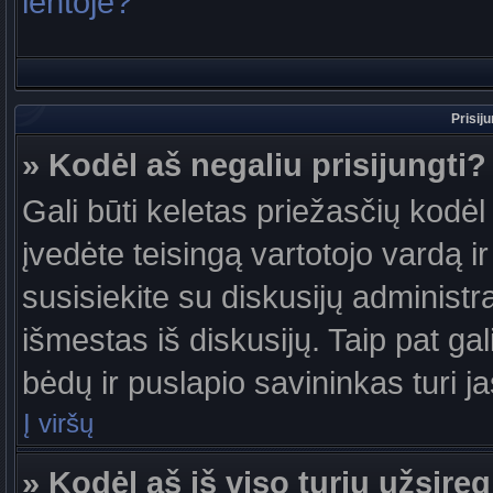
lentoje?
Prisij
» Kodėl aš negaliu prisijungti?
Gali būti keletas priežasčių kodėl t
įvedėte teisingą vartotojo vardą ir 
susisiekite su diskusijų administr
išmestas iš diskusijų. Taip pat gal
bėdų ir puslapio savininkas turi jas
Į viršų
» Kodėl aš iš viso turiu užsireg