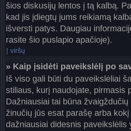
šios diskusijų lentos į tą kalbą. P
kad jis įdiegtų jums reikiamą kalb
išversti patys. Daugiau informaci
rasite šio puslapio apačioje).
Į viršų
» Kaip įsidėti paveikslėlį po s
Iš viso gali būti du paveikslėliai 
stiliaus, kurį naudojate, pirmasis 
Dažniausiai tai būna žvaigždučių a
žinučių jūs esat parašę arba kokį 
dažniausiai didesnis paveikslėlis 