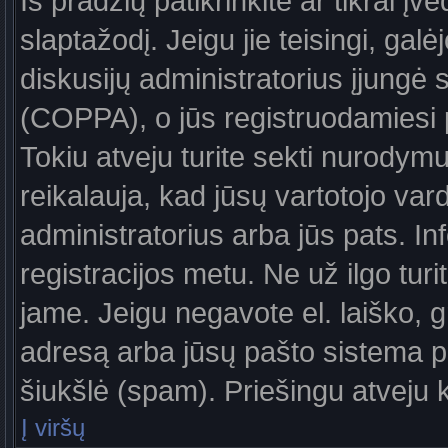
Iš pradžių patikrinkite ar tikrai įv
slaptažodį. Jeigu jie teisingi, galė
diskusijų administratorius įjungė
(COPPA), o jūs registruodamiesi 
Tokiu atveju turite sekti nurodymu
reikalauja, kad jūsų vartotojo var
administratorius arba jūs pats. In
registracijos metu. Ne už ilgo turi
jame. Jeigu negavote el. laiško, g
adresą arba jūsų pašto sistema pa
šiukšlė (spam). Priešingu atveju kr
Į viršų