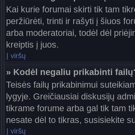
Kai kurie forumai skirti tik tam ti
peržiūrėti, trinti ir rašyti į šiuo
arba moderatoriai, todėl dėl priėj
kreiptis į juos.
Į viršų
» Kodėl negaliu prikabinti failų
Teisės failų prikabinimui suteiki
lygyje. Greičiausiai diskusijų admi
tikrame forume arba gal tik tam ti
nesate dėl to tikras, susisiekite s
Į viršų