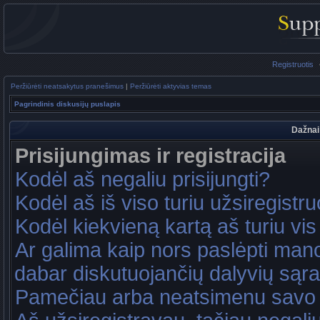
Registruotis
Peržiūrėti neatsakytus pranešimus
|
Peržiūrėti aktyvias temas
Pagrindinis diskusijų puslapis
Dažnai
Prisijungimas ir registracija
Kodėl aš negaliu prisijungti?
Kodėl aš iš viso turiu užsiregistru
Kodėl kiekvieną kartą aš turiu vis 
Ar galima kaip nors paslėpti mano
dabar diskutuojančių dalyvių sąr
Pamečiau arba neatsimenu savo 