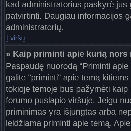
kad administratorius paskyrė jus g
patvirtinti. Daugiau informacijos g
administratorių.
Į viršų
» Kaip priminti apie kurią nor
Paspaudę nuorodą “Priminti apie
galite "priminti" apie temą kitiem
tokioje temoje bus pažymėti kaip 
forumo puslapio viršuje. Jeigu nu
priminimas yra išjungtas arba nep
leidžiama priminti apie temą. Apie 