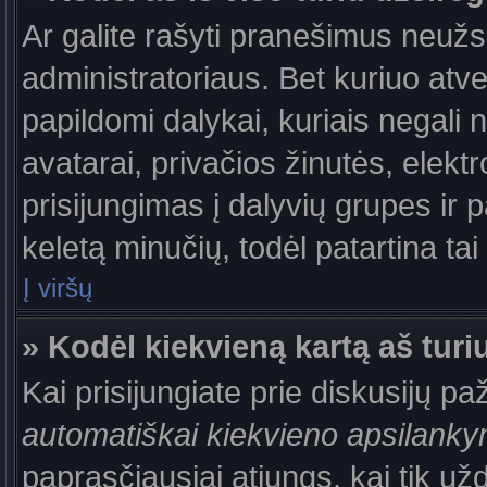
Ar galite rašyti pranešimus neužs
administratoriaus. Bet kuriuo atv
papildomi dalykai, kuriais negali 
avatarai, privačios žinutės, elek
prisijungimas į dalyvių grupes ir p
keletą minučių, todėl patartina tai
Į viršų
» Kodėl kiekvieną kartą aš turiu
Kai prisijungiate prie diskusijų p
automatiškai kiekvieno apsilank
paprasčiausiai atjungs, kai tik už