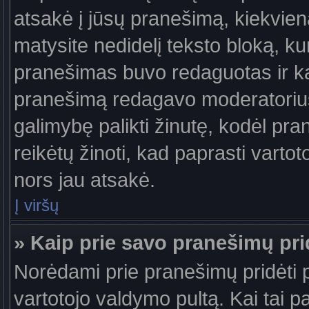
atsakė į jūsų pranešimą, kiekvie
matysite nedidelį teksto bloką, k
pranešimas buvo redaguotas ir k
pranešimą redagavo moderatorius a
galimybę palikti žinutę, kodėl pr
reikėtų žinoti, kad paprasti vartotoj
nors jau atsakė.
Į viršų
» Kaip prie savo pranešimų pri
Norėdami prie pranešimų pridėti pa
vartotojo valdymo pultą. Kai tai 