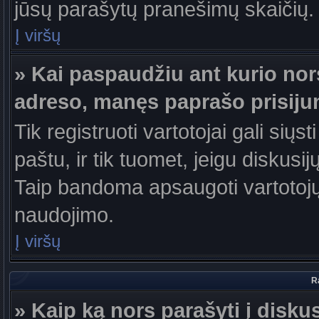
jūsų parašytų pranešimų skaičių.
Į viršų
» Kai paspaudžiu ant kurio nor
adreso, manęs paprašo prisiju
Tik registruoti vartotojai gali sių
paštu, ir tik tuomet, jeigu diskusi
Taip bandoma apsaugoti vartotojų
naudojimo.
Į viršų
R
» Kaip ką nors parašyti į disku