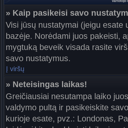
Vartotojo
» Kaip pasikeisi savo nustaty
Visi jūsų nustatymai (jeigu esat
bazėje. Norėdami juos pakeisti, a
mygtuką beveik visada rasite viršu
savo nustatymus.
Į viršų
» Neteisingas laikas!
Greičiausiai nesutampa laiko juost
valdymo pultą ir pasikeiskite savo l
kurioje esate, pvz.: Londonas, Par