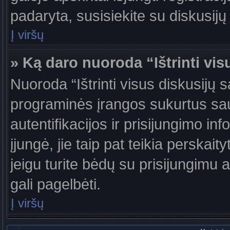
padaryta, susisiekite su diskusijų
Į viršų
» Ką daro nuoroda “Ištrinti vis
Nuoroda “Ištrinti visus diskusijų 
programinės įrangos sukurtus sa
autentifikacijos ir prisijungimo in
įjungė, jie taip pat teikia perskai
jeigu turite bėdų su prisijungimu 
gali pagelbėti.
Į viršų