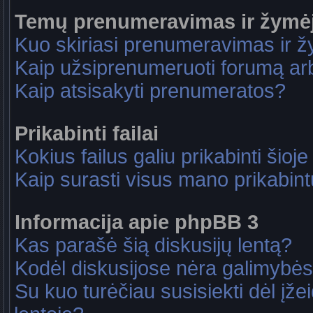
Temų prenumeravimas ir žymė
Kuo skiriasi prenumeravimas ir 
Kaip užsiprenumeruoti forumą a
Kaip atsisakyti prenumeratos?
Prikabinti failai
Kokius failus galiu prikabinti šioje
Kaip surasti visus mano prikabint
Informacija apie phpBB 3
Kas parašė šią diskusijų lentą?
Kodėl diskusijose nėra galimybė
Su kuo turėčiau susisiekti dėl įže