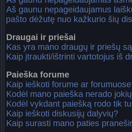
Aš gaunu nepageidaujamus laiškus
pašto dėžutę nuo kažkurio šių dis
Draugai ir priešai
Kas yra mano draugų ir priešų są
Kaip įtraukti/ištrinti vartotojus i
Paieška forume
Kaip ieškoti forume ar forumuose
Kodėl mano paieška nerado jokių
Kodėl vykdant paiešką rodo tik tu
Kaip ieškoti diskusijų dalyvių?
Kaip surasti mano paties praneš