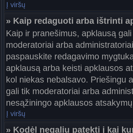
Į viršų
» Kaip redaguoti arba ištrinti 
Kaip ir pranešimus, apklausą gali 
moderatoriai arba administratori
paspauskite redagavimo mygtuką š
apklausą arba keisti apklausos at
kol niekas nebalsavo. Priešingu at
gali tik moderatoriai arba adminis
nesąžiningo apklausos atsakymų v
Į viršų
» Kodėl negaliu patekti į kai 