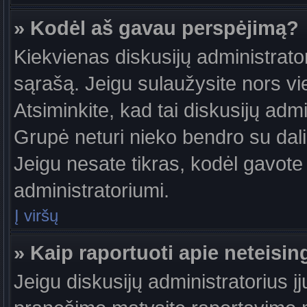
» Kodėl aš gavau perspėjimą?
Kiekvienas diskusijų administrator
sąrašą. Jeigu sulaužysite nors vie
Atsiminkite, kad tai diskusijų ad
Grupė neturi nieko bendro su dal
Jeigu nesate tikras, kodėl gavote 
administratoriumi.
Į viršų
» Kaip raportuoti apie neteis
Jeigu diskusijų administratorius į