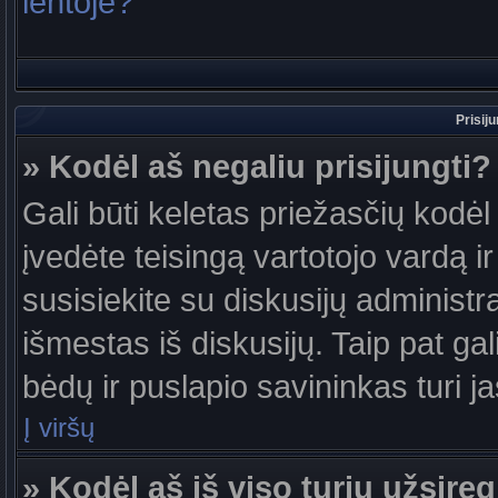
lentoje?
Prisij
» Kodėl aš negaliu prisijungti?
Gali būti keletas priežasčių kodėl t
įvedėte teisingą vartotojo vardą ir 
susisiekite su diskusijų administr
išmestas iš diskusijų. Taip pat gal
bėdų ir puslapio savininkas turi jas
Į viršų
» Kodėl aš iš viso turiu užsireg