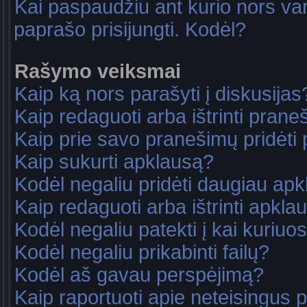
Kai paspaudžiu ant kurio nors va
paprašo prisijungti. Kodėl?
Rašymo veiksmai
Kaip ką nors parašyti į diskusijas
Kaip redaguoti arba ištrinti pran
Kaip prie savo pranešimų pridėti
Kaip sukurti apklausą?
Kodėl negaliu pridėti daugiau ap
Kaip redaguoti arba ištrinti apkla
Kodėl negaliu patekti į kai kuriu
Kodėl negaliu prikabinti failų?
Kodėl aš gavau perspėjimą?
Kaip raportuoti apie neteisingus