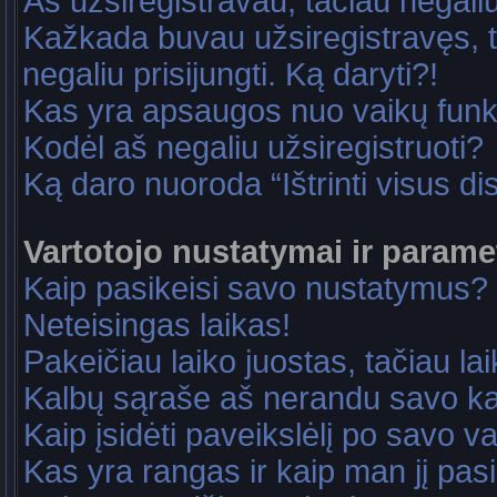
Aš užsiregistravau, tačiau negaliu 
Kažkada buvau užsiregistravęs, ta
negaliu prisijungti. Ką daryti?!
Kas yra apsaugos nuo vaikų fun
Kodėl aš negaliu užsiregistruoti?
Ką daro nuoroda “Ištrinti visus di
Vartotojo nustatymai ir parame
Kaip pasikeisi savo nustatymus?
Neteisingas laikas!
Pakeičiau laiko juostas, tačiau lai
Kalbų sąraše aš nerandu savo ka
Kaip įsidėti paveikslėlį po savo v
Kas yra rangas ir kaip man jį pasi