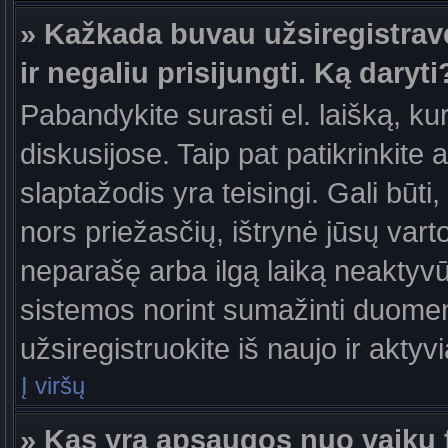
» Kažkada buvau užsiregistravęs
ir negaliu prisijungti. Ką daryti
Pabandykite surasti el. laišką, ku
diskusijose. Taip pat patikrinkite a
slaptažodis yra teisingi. Gali būti
nors priežasčių, ištrynė jūsų var
neparašę arba ilgą laiką neaktyvūs
sistemos norint sumažinti duomen
užsiregistruokite iš naujo ir aktyv
Į viršų
» Kas yra apsaugos nuo vaikų