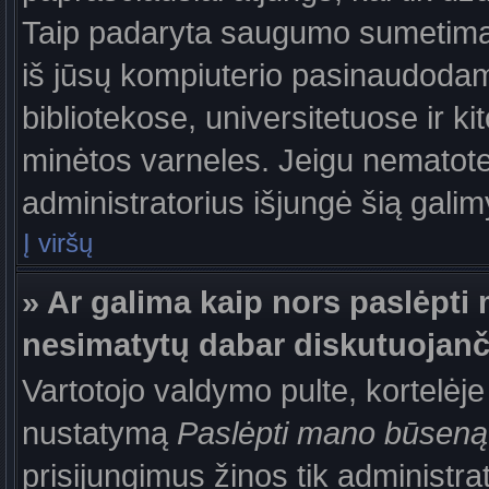
Taip padaryta saugumo sumetimais
iš jūsų kompiuterio pasinaudodam
bibliotekose, universitetuose ir k
minėtos varneles. Jeigu nematote
administratorius išjungė šią gali
Į viršų
» Ar galima kaip nors paslėpti 
nesimatytų dabar diskutuojanč
Vartotojo valdymo pulte, kortelėje
nustatymą
Paslėpti mano būseną
prisijungimus žinos tik administrat