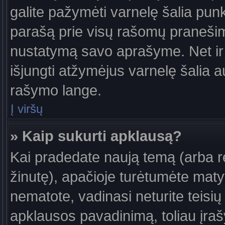
galite pažymėti varnelę šalia pun
parašą prie visų rašomų pranešimų
nustatymą savo aprašyme. Net ir 
išjungti atžymėjus varnelę šalia
rašymo lange.
Į viršų
» Kaip sukurti apklausą?
Kai pradedate naują temą (arba 
žinutę), apačioje turėtumėte maty
nematote, vadinasi neturite teisių 
apklausos pavadinimą, toliau įra