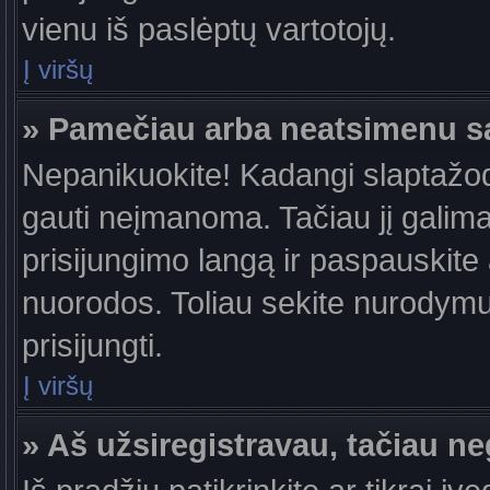
vienu iš paslėptų vartotojų.
Į viršų
» Pamečiau arba neatsimenu s
Nepanikuokite! Kadangi slaptažo
gauti neįmanoma. Tačiau jį galima 
prisijungimo langą ir paspauskite
nuorodos. Toliau sekite nurodymus
prisijungti.
Į viršų
» Aš užsiregistravau, tačiau neg