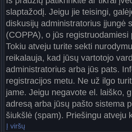
Iš pradžių patikrinkite ar tikrai įv
slaptažodį. Jeigu jie teisingi, galė
diskusijų administratorius įjungė
(COPPA), o jūs registruodamiesi 
Tokiu atveju turite sekti nurodymu
reikalauja, kad jūsų vartotojo var
administratorius arba jūs pats. In
registracijos metu. Ne už ilgo turi
jame. Jeigu negavote el. laiško, g
adresą arba jūsų pašto sistema pa
šiukšlė (spam). Priešingu atveju kr
Į viršų