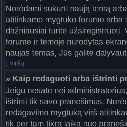
Norėdami sukurti naują temą arb
atitinkamo mygtuko forumo arba 
dažniausiai turite užsiregistruoti
forume ir temoje nurodytas ekrano
naujas temas, Jūs galite dalyvauti
Į viršų
» Kaip redaguoti arba ištrinti 
Jeigu nesate nei administratorius,
ištrinti tik savo pranešimus. No
redagavimo mygtuką virš atitinkam
tik per tam tikrą laiką nuo prane