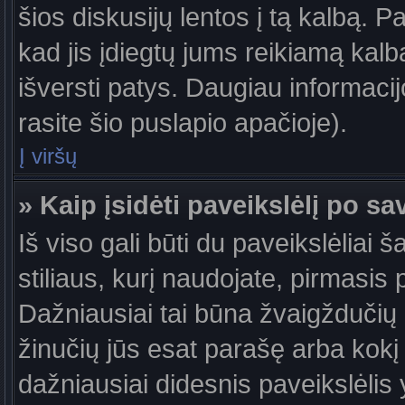
šios diskusijų lentos į tą kalbą. P
kad jis įdiegtų jums reikiamą kalb
išversti patys. Daugiau informaci
rasite šio puslapio apačioje).
Į viršų
» Kaip įsidėti paveikslėlį po s
Iš viso gali būti du paveikslėliai 
stiliaus, kurį naudojate, pirmasis 
Dažniausiai tai būna žvaigždučių a
žinučių jūs esat parašę arba kokį 
dažniausiai didesnis paveikslėlis 