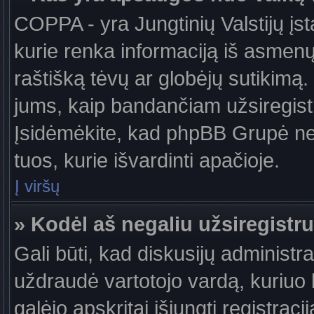
COPPA - yra Jungtinių Valstijų įst
kurie renka informaciją iš asmenų 
raštišką tėvų ar globėjų sutikimą. J
jums, kaip bandančiam užsiregistru
Įsidėmėkite, kad phpBB Grupė nete
tuos, kurie išvardinti apačioje.
Į viršų
» Kodėl aš negaliu užsiregistru
Gali būti, kad diskusijų administ
uždraudė vartotojo vardą, kuriuo b
galėjo apskritai išjungti registraci