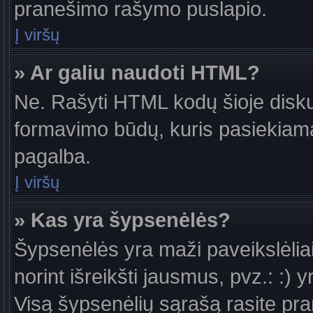
pranešimo rašymo puslapio.
Į viršų
» Ar galiu naudoti HTML?
Ne. Rašyti HTML kodų šioje diskus
formavimo būdų, kuris pasiekiam
pagalba.
Į viršų
» Kas yra šypsenėlės?
Šypsenėlės yra maži paveikslėlia
norint išreikšti jausmus, pvz.: :) y
Visą šypsenėlių sąrašą rasite pr