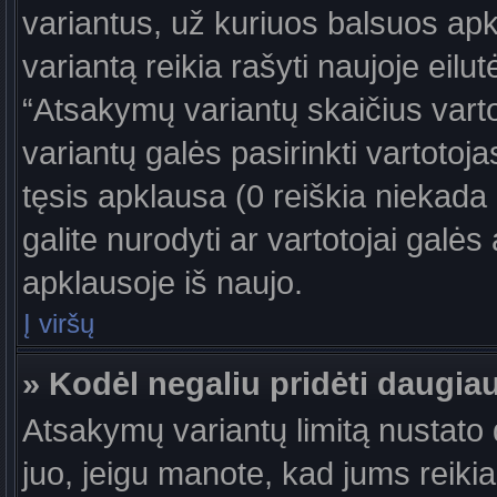
variantus, už kuriuos balsuos ap
variantą reikia rašyti naujoje eil
“Atsakymų variantų skaičius vartot
variantų galės pasirinkti vartotoj
tęsis apklausa (0 reiškia niekada 
galite nurodyti ar vartotojai galės
apklausoje iš naujo.
Į viršų
» Kodėl negaliu pridėti daugi
Atsakymų variantų limitą nustato d
juo, jeigu manote, kad jums reiki