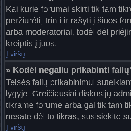
Kai kurie forumai skirti tik tam ti
peržiūrėti, trinti ir rašyti į šiuo
arba moderatoriai, todėl dėl priėj
kreiptis į juos.
Į viršų
» Kodėl negaliu prikabinti failų
Teisės failų prikabinimui suteiki
lygyje. Greičiausiai diskusijų admi
tikrame forume arba gal tik tam ti
nesate dėl to tikras, susisiekite s
Į viršų