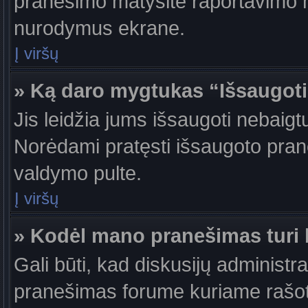
pranešimo matysite raportavimo m
nurodymus ekrane.
Į viršų
» Ką daro mygtukas “Išsaugot
Jis leidžia jums išsaugoti nebaigt
Norėdami pratęsti išsaugoto pran
valdymo pulte.
Į viršų
» Kodėl mano pranešimas turi b
Gali būti, kad diskusijų administr
pranešimas forume kuriame rašote tu