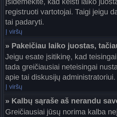
Įsidėmėkite, kad keisti laiko juosta
registruoti vartotojai. Taigi jeigu
tai padaryti.
Į viršų
» Pakeičiau laiko juostas, tačia
Jeigu esate įsitikinę, kad teisingai
tada greičiausiai neteisingai nust
apie tai diskusijų administratoriui.
Į viršų
» Kalbų sąraše aš nerandu sav
Greičiausiai jūsų norima kalba ne