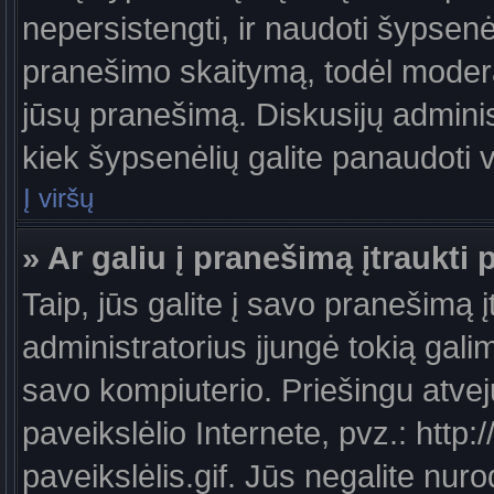
nepersistengti, ir naudoti šypsen
pranešimo skaitymą, todėl moderat
jūsų pranešimą. Diskusijų administ
kiek šypsenėlių galite panaudoti
Į viršų
» Ar galiu į pranešimą įtraukti 
Taip, jūs galite į savo pranešimą į
administratorius įjungė tokią galimy
savo kompiuterio. Priešingu atveju
paveikslėlio Internete, pvz.: ht
paveikslėlis.gif. Jūs negalite nuro