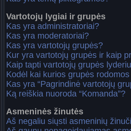
Vartotojų lygiai ir grupės
Kas yra administratoriai?
Kas yra moderatoriai?
Kas yra vartotojų grupės?
Kur yra vartotojų grupės ir kaip pri
Kaip tapti vartotojų grupės lyderi
Kodėl kai kurios grupės rodomos 
Kas yra “Pagrindinė vartotojų gr
Ką reiškia nuoroda “Komanda”?
Asmeninės žinutės
Aš negaliu siųsti asmeninių žinuč
Aš gaunu nepageidaujamas asme