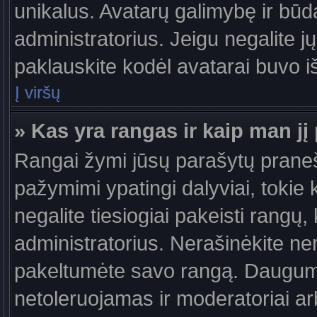
unikalus. Avatarų galimybę ir būdą,
administratorius. Jeigu negalite jų
paklauskite kodėl avatarai buvo iš
Į viršų
» Kas yra rangas ir kaip man jį 
Rangai žymi jūsų parašytų praneši
pažymimi ypatingi dalyviai, tokie 
negalite tiesiogiai pakeisti rangų,
administratorius. Nerašinėkite ne
pakeltumėte savo rangą. Daugumoj
netoleruojamas ir moderatoriai ar