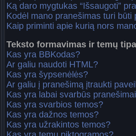
Ką daro mygtukas “Išsaugoti” p
Kodėl mano pranešimas turi būti p
Kaip priminti apie kurią nors ma
Teksto formavimas ir temų tipa
Kas yra BBKodas?
Ar galiu naudoti HTML?
Kas yra šypsenėlės?
Ar galiu į pranešimą įtraukti pavei
Kas yra labai svarbūs pranešima
Kas yra svarbios temos?
Kas yra dažnos temos?
Kas yra užrakintos temos?
Kas yra temų piktogramos?