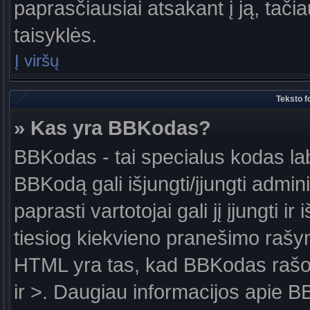
paprasčiausiai atsakant į ją, tačiau
taisyklės.
Į viršų
Teksto f
» Kas yra BBKodas?
BBKodas - tai specialus kodas la
BBKodą gali išjungti/įjungti admin
paprasti vartotojai gali jį įjungti 
tiesiog kiekvieno pranešimo raš
HTML yra tas, kad BBKodas rašoma
ir >. Daugiau informacijos apie B