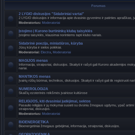
Forumas
2 LYGIO diskusijos "Sidabriniai vartai"
2 LYGIO diskusijos ir informacija apie dvasinio gyvenimo ir patirties apraiškas, į
Moderatorius:
Moderatoriai
Įstojimo į Kurono burtininkų klubą taisyklės
Įstojimo taisyklės, klausimai norintiems tapti klubo nariais.
Sidabrinė poezija, miniatiūros, kūryba
Jūsų kūryba ir sielos polėkiai.
Moderatoriai:
Electra
,
Moderatoriai
MAGIJOS menas
Informacija, straipsniai, diskusijos. Skaityti ir rašyti gali Kurono akademijos mokyt
nariai.
MANTIKOS menas
Įvairių rūšių būrimai, technikos, diskusijos. Skaityti ir rašyti gali tik registruoti nari
NUMEROLOGIJA
Skaičių ezoterinės reikšmės įvairiose kultūrose
RELIGIJOS, kiti dvasiniai judėjimai, sektos
Pasaulio religijos ir jų mokymai susieti su dvsiniu žmogaus ugdymu, ypač artimi b
straipsniai, diskusijos.
Moderatorius:
Moderatoriai
BIOENERGETIKA
Bioenergetiniai žmogaus gebėjimai, informacija, straipsniai, diskusijos.
GEOPATOGENIKA