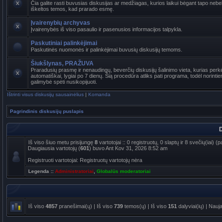
Čia galite rasti buvusias diskusijas ar medžiagas, kurios laikui bėgant tapo ne
iškeltos temos, kad prarado esmę.
Įvairenybių archyvas
Įvairenybės iš viso pasaulio ir pasenusios informacijos talpykla.
Paskutiniai palinkėjimai
Paskutinės nuomonės ir palinkėjimai buvusių diskusijų temoms.
Šiukšlynas, PRAŽUVA
Praradusių prasmę ir nenaudingų, beverčių diskusijų šalinimo vieta, kurias per
automatiškai, lygiai po 7 dienų. Šią procedūra atliks pati programa, todėl norinti
galimybė spėti nusikopijuoti.
Ištrinti visus diskusijų sausainėlius
|
Komanda
Pagrindinis diskusijų puslapis
D
Iš viso šiuo metu prisijungę
8
vartotojai :: 0 registruotų, 0 slaptų ir 8 svečių(iai)
Daugiausia vartotojų (
601
) buvo Ant Kov 31, 2026 8:52 am
Registruoti vartotojai: Registruotų vartotojų nėra
Legenda ::
Administratoriai
,
Globalūs moderatoriai
Iš viso
4857
pranešimai(ų) | Iš viso
739
temos(ų) | Iš viso
151
dalyviai(ių) | Nauj