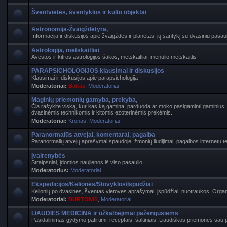
Šventvietės, šventyklos ir kulto objektai
Astronomija-Žvaigždėtyra,
Informacija ir diskusijos apie žvaigždes ir planetas, jų santykį su dvasiniu pasaul
Astrologija, metskaitliai
Avestos ir kitros astrologijos šakos, metskaitliai, mėnulio metskaitlis
PARAPSICHOLOGIJOS klausimai ir diskusijos
Klausimai ir diskusijos apie parapsichologiją
Moderatoriai:
Baltas
,
Moderatoriai
Maginių priemonių gamyba, prekyba,
Čia rašykite viską, kur kas ką gamina, parduoda ar moko pasigaminti gaminius, k
dvasinėmis technikomis ir kitomis ezoterinėmis prekėmis.
Moderatoriai:
Kronas
,
Moderatoriai
Paranormalūs atvejai, komentarai, pagalba
Paranormalių atvejų aprašymai spaudoje, žmonių liudijimai, pagalbos internetu t
Įvairenybės
Straipsniai, įdomios naujienos iš viso pasaulio
Moderatorius:
Moderatoriai
Ekspedicijos/Kelionės/Stovyklos/Įspūdžiai
Kelionių po dvasines, šventas vietoves aprašymai, įspūdžiai, nuotraukos. Organi
Moderatoriai:
BURTONIS
,
Moderatoriai
LIAUDIES MEDICINA ir užkalbėjimai pažengusiems
Pasidalinimas gydymo patirtimi, receptais, šaltiniais. Liaudiškos priemonės sau p