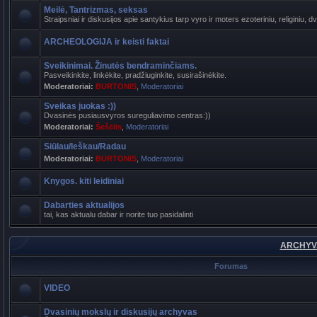
Meilė, Tantrizmas, seksas
Straipsniai ir diskusijos apie santykius tarp vyro ir moters ezoteriniu, religiniu, d
ARCHEOLOGIJA ir keisti faktai
Sveikinimai. Žinutės bendraminčiams.
Pasveikinkite, linkėkite, pradžiuginkite, susirašinėkite.
Moderatoriai:
BURTONIS
,
Moderatoriai
Sveikas juokas :))
Dvasinės pusiausvyros sureguliavimo centras:))
Moderatoriai:
Šešėlis
,
Moderatoriai
Siūlau/Ieškau/Radau
Moderatoriai:
BURTONIS
,
Moderatoriai
Knygos. kiti leidiniai
Dabarties aktualijos
tai, kas aktualu dabar ir norite tuo pasidalinti
ARCHYVA
Forumas
VIDEO
Dvasinių mokslų ir diskusijų archyvas