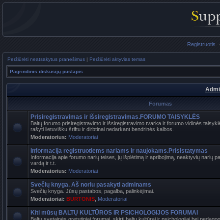
Registruotis
Peržiūrėti neatsakytus pranešimus
|
Peržiūrėti aktyvias temas
Pagrindinis diskusijų puslapis
Admi
Forumas
Prisiregistravimas ir išsiregistravimas.FORUMO TAISYKLĖS
Baltų forumo prisiregistravimo ir išsiregistravimo tvarka ir forumo vidinės tais
rašyti lietuvišku šriftu ir dirbtinai nedarkant bendrinės kalbos.
Moderatorius:
Moderatoriai
Informacija registruotiems nariams ir naujokams.Prisistatymas
Informacija apie forumo narių teises, jų išplėtimą ir apribojimą, neaktyvių narių 
vardą ir t.t.
Moderatorius:
Moderatoriai
Svečių knyga. Aš noriu pasakyti adminams
Svečių knyga. Jūsų pastabos, pagalba, palinkėjimai.
Moderatoriai:
BURTONIS
,
Moderatoriai
Kiti mūsų BALTŲ KULTŪROS IR PSICHOLOGIJOS FORUMAI
Baltų svetainės gretutiniai forumai, skirti baltų kultūrai ir psichologijai bei pedag