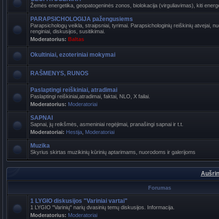
Žemės energetika, geopatogeninės zonos, biolokacija (virguliavimas), kiti energet
PARAPSICHOLOGIJA pažengusiems
Parapsichologų veikla, straipsniai, tyrimai. Parapsichologinių reiškinių atvejai,
renginiai, diskusijos, susitikimai.
Moderatorius:
Baltas
Okultiniai, ezoteriniai mokymai
RAŠMENYS, RUNOS
Paslaptingi reiškiniai, atradimai
Paslaptingi reiškiniai,atradimai, faktai, NLO, X failai.
Moderatorius:
Moderatoriai
SAPNAI
Sapnai, jų reikšmės, asmeniniai regėjimai, pranašingi sapnai ir t.t.
Moderatoriai:
Hestija
,
Moderatoriai
Muzika
Skyrius skirtas muzikinių kūrinių aptarimams, nuorodoms ir galerijoms
Aušrin
Forumas
1 LYGIO diskusijos "Variniai vartai"
1 LYGIO "Varinių" narių dvasinių temų diskusijos. Informacija.
Moderatorius:
Moderatoriai