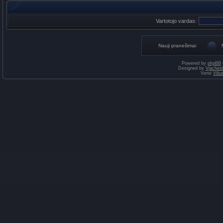
Vartotojo vardas:
Nauji pranešimai
Powered by
phpBB
Designed by
Vjaches
Vertė
Vili