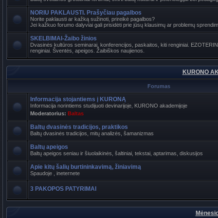
NORIU PAKLAUSTI. Prašyčiau pagalbos
Norite paklausti ar kažką sužinoti, prireikė pagalbos?
Jei kažkuo forumo dalyviai gali prisidėti prie jūsų klausimų ar problemų sprendimo
SKELBIMAI-Žaibo žinios
Dvasinės kultūros seminarai, konferencijos, paskaitos, kiti renginiai. EZOTER
renginiai. Šventės, apeigos. Žaibiškos naujienos.
KURONO AK
Forumas
Informacija stojantiems į KURONĄ
Informacija norintiems studijuoti devinarijoje, KURONO akademijoje
Moderatorius:
Baltas
Baltų dvasinės tradicijos, praktikos
Baltų dvasinės tradicijos, mitų analizės, šamanizmas
Baltų apeigos
Baltų apeigos seniau ir šiuolaikinės, šaltiniai, tekstai, aptarimas, diskusijos
Apie kitų šalių burtininkavimą, žiniavimą
Spaudoje , ineternete
3 PAKOPOS PATYRIMAI
Mėnesio