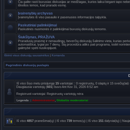
Čia galite rasti buvusias diskusijas ar medžiagas, kurios laikui bėgant tapo ne
iškeltos temos, kad prarado esmę.
Įvairenybių archyvas
Įvairenybės iš viso pasaulio ir pasenusios informacijos talpykla.
Paskutiniai palinkėjimai
Paskutinės nuomonės ir palinkėjimai buvusių diskusijų temoms.
Šiukšlynas, PRAŽUVA
Praradusių prasmę ir nenaudingų, beverčių diskusijų šalinimo vieta, kurias per
automatiškai, lygiai po 7 dienų. Šią procedūra atliks pati programa, todėl norinti
galimybė spėti nusikopijuoti.
Ištrinti visus diskusijų sausainėlius
|
Komanda
Pagrindinis diskusijų puslapis
D
Iš viso šiuo metu prisijungę
15
vartotojai :: 0 registruotų, 0 slaptų ir 15 svečių(ia
Daugiausia vartotojų (
601
) buvo Ant Kov 31, 2026 8:52 am
Registruoti vartotojai: Registruotų vartotojų nėra
Legenda ::
Administratoriai
,
Globalūs moderatoriai
Iš viso
4857
pranešimai(ų) | Iš viso
739
temos(ų) | Iš viso
151
dalyviai(ių) | Nauj