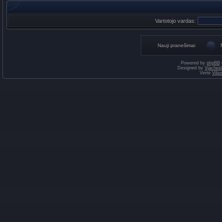
Vartotojo vardas:
Nauji pranešimai
Powered by
phpBB
Designed by
Vjaches
Vertė
Vili