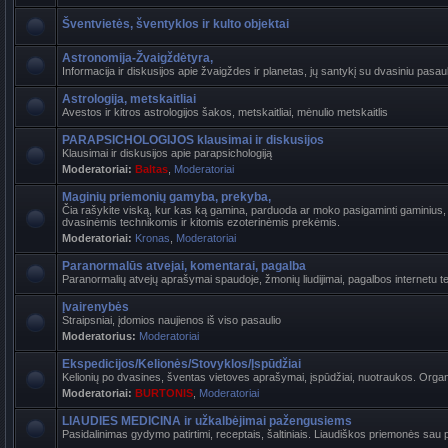
Šventvietės, šventyklos ir kulto objektai
Astronomija-Žvaigždėtyra,
Informacija ir diskusijos apie žvaigždes ir planetas, jų santykį su dvasiniu pasaul
Astrologija, metskaitliai
Avestos ir kitros astrologijos šakos, metskaitliai, mėnulio metskaitlis
PARAPSICHOLOGIJOS klausimai ir diskusijos
Klausimai ir diskusijos apie parapsichologiją
Moderatoriai:
Baltas
,
Moderatoriai
Maginių priemonių gamyba, prekyba,
Čia rašykite viską, kur kas ką gamina, parduoda ar moko pasigaminti gaminius, k
dvasinėmis technikomis ir kitomis ezoterinėmis prekėmis.
Moderatoriai:
Kronas
,
Moderatoriai
Paranormalūs atvejai, komentarai, pagalba
Paranormalių atvejų aprašymai spaudoje, žmonių liudijimai, pagalbos internetu t
Įvairenybės
Straipsniai, įdomios naujienos iš viso pasaulio
Moderatorius:
Moderatoriai
Ekspedicijos/Kelionės/Stovyklos/Įspūdžiai
Kelionių po dvasines, šventas vietoves aprašymai, įspūdžiai, nuotraukos. Organi
Moderatoriai:
BURTONIS
,
Moderatoriai
LIAUDIES MEDICINA ir užkalbėjimai pažengusiems
Pasidalinimas gydymo patirtimi, receptais, šaltiniais. Liaudiškos priemonės sau p