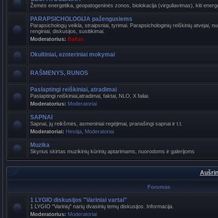
Žemės energetika, geopatogeninės zonos, biolokacija (virguliavimas), kiti energet
PARAPSICHOLOGIJA pažengusiems
Parapsichologų veikla, straipsniai, tyrimai. Parapsichologinių reiškinių atvejai,
renginiai, diskusijos, susitikimai.
Moderatorius:
Baltas
Okultiniai, ezoteriniai mokymai
RAŠMENYS, RUNOS
Paslaptingi reiškiniai, atradimai
Paslaptingi reiškiniai,atradimai, faktai, NLO, X failai.
Moderatorius:
Moderatoriai
SAPNAI
Sapnai, jų reikšmės, asmeniniai regėjimai, pranašingi sapnai ir t.t.
Moderatoriai:
Hestija
,
Moderatoriai
Muzika
Skyrius skirtas muzikinių kūrinių aptarimams, nuorodoms ir galerijoms
Aušrin
Forumas
1 LYGIO diskusijos "Variniai vartai"
1 LYGIO "Varinių" narių dvasinių temų diskusijos. Informacija.
Moderatorius:
Moderatoriai