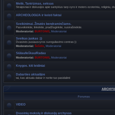
Meilė, Tantrizmas, seksas
Straipsniai ir diskusijos apie santykius tarp vyro ir moters ezoteriniu, religiniu, d
ARCHEOLOGIJA ir keisti faktai
Sveikinimai. Žinutės bendraminčiams.
Pasveikinkite, linkėkite, pradžiuginkite, susirašinėkite.
Moderatoriai:
BURTONIS
,
Moderatoriai
Sveikas juokas :))
Dvasinės pusiausvyros sureguliavimo centras:))
Moderatoriai:
Šešėlis
,
Moderatoriai
Siūlau/Ieškau/Radau
Moderatoriai:
BURTONIS
,
Moderatoriai
Knygos. kiti leidiniai
Dabarties aktualijos
tai, kas aktualu dabar ir norite tuo pasidalinti
ARCHYVA
Forumas
VIDEO
Dvasinių mokslų ir diskusijų archyvas