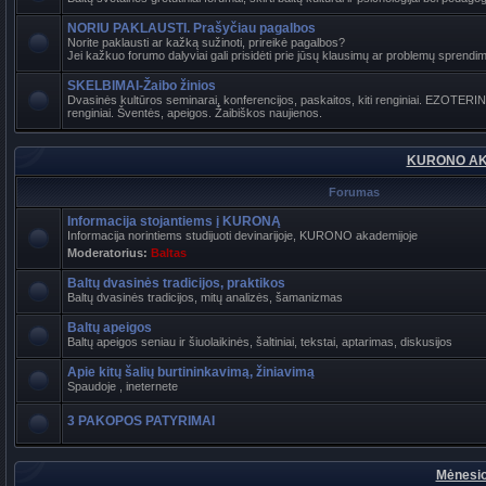
NORIU PAKLAUSTI. Prašyčiau pagalbos
Norite paklausti ar kažką sužinoti, prireikė pagalbos?
Jei kažkuo forumo dalyviai gali prisidėti prie jūsų klausimų ar problemų sprendimo
SKELBIMAI-Žaibo žinios
Dvasinės kultūros seminarai, konferencijos, paskaitos, kiti renginiai. EZOTER
renginiai. Šventės, apeigos. Žaibiškos naujienos.
KURONO AK
Forumas
Informacija stojantiems į KURONĄ
Informacija norintiems studijuoti devinarijoje, KURONO akademijoje
Moderatorius:
Baltas
Baltų dvasinės tradicijos, praktikos
Baltų dvasinės tradicijos, mitų analizės, šamanizmas
Baltų apeigos
Baltų apeigos seniau ir šiuolaikinės, šaltiniai, tekstai, aptarimas, diskusijos
Apie kitų šalių burtininkavimą, žiniavimą
Spaudoje , ineternete
3 PAKOPOS PATYRIMAI
Mėnesio