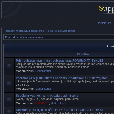
Registruotis
Peržiūrėti neatsakytus pranešimus
|
Peržiūrėti aktyvias temas
Pagrindinis diskusijų puslapis
Admi
Forumas
Prisiregistravimas ir išsiregistravimas.FORUMO TAISYKLĖS
Baltų forumo prisiregistravimo ir išsiregistravimo tvarka ir forumo vidinės tais
rašyti lietuvišku šriftu ir dirbtinai nedarkant bendrinės kalbos.
Moderatorius:
Moderatoriai
Informacija registruotiems nariams ir naujokams.Prisistatymas
Informacija apie forumo narių teises, jų išplėtimą ir apribojimą, neaktyvių narių 
vardą ir t.t.
Moderatorius:
Moderatoriai
Svečių knyga. Aš noriu pasakyti adminams
Svečių knyga. Jūsų pastabos, pagalba, palinkėjimai.
Moderatoriai:
BURTONIS
,
Moderatoriai
Kiti mūsų BALTŲ KULTŪROS IR PSICHOLOGIJOS FORUMAI
Baltų svetainės gretutiniai forumai, skirti baltų kultūrai ir psichologijai bei pedag