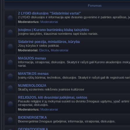
Forumas
2 LYGIO diskusijos "Sidabriniai vartai"
2 LYGIO diskusijos ir informacija apie dvasinio gyvenimo ir patirties apraiškas, į
Moderatorius:
Moderatoriai
Įstojimo į Kurono burtininkų klubą taisyklės
Įstojimo taisyklės, klausimai norintiems tapti klubo nariais.
Sidabrinė poezija, miniatiūros, kūryba
Jūsų kūryba ir sielos polėkiai.
Moderatoriai:
Electra
,
Moderatoriai
MAGIJOS menas
Informacija, straipsniai, diskusijos. Skaityti ir rašyti gali Kurono akademijos mokyt
nariai.
MANTIKOS menas
Įvairių rūšių būrimai, technikos, diskusijos. Skaityti ir rašyti gali tik registruoti nari
NUMEROLOGIJA
Skaičių ezoterinės reikšmės įvairiose kultūrose
RELIGIJOS, kiti dvasiniai judėjimai, sektos
Pasaulio religijos ir jų mokymai susieti su dvsiniu žmogaus ugdymu, ypač artimi b
straipsniai, diskusijos.
Moderatorius:
Moderatoriai
BIOENERGETIKA
Bioenergetiniai žmogaus gebėjimai, informacija, straipsniai, diskusijos.
GEOPATOGENIKA