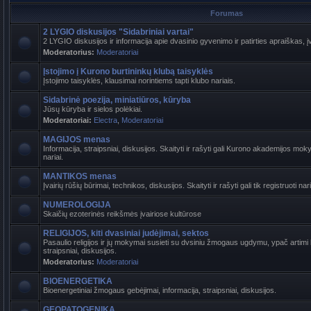
Forumas
2 LYGIO diskusijos "Sidabriniai vartai"
2 LYGIO diskusijos ir informacija apie dvasinio gyvenimo ir patirties apraiškas, į
Moderatorius:
Moderatoriai
Įstojimo į Kurono burtininkų klubą taisyklės
Įstojimo taisyklės, klausimai norintiems tapti klubo nariais.
Sidabrinė poezija, miniatiūros, kūryba
Jūsų kūryba ir sielos polėkiai.
Moderatoriai:
Electra
,
Moderatoriai
MAGIJOS menas
Informacija, straipsniai, diskusijos. Skaityti ir rašyti gali Kurono akademijos mokyt
nariai.
MANTIKOS menas
Įvairių rūšių būrimai, technikos, diskusijos. Skaityti ir rašyti gali tik registruoti nari
NUMEROLOGIJA
Skaičių ezoterinės reikšmės įvairiose kultūrose
RELIGIJOS, kiti dvasiniai judėjimai, sektos
Pasaulio religijos ir jų mokymai susieti su dvsiniu žmogaus ugdymu, ypač artimi b
straipsniai, diskusijos.
Moderatorius:
Moderatoriai
BIOENERGETIKA
Bioenergetiniai žmogaus gebėjimai, informacija, straipsniai, diskusijos.
GEOPATOGENIKA