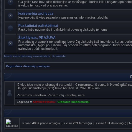
Čia galite rasti buvusias diskusijas ar medžiagas, kurios laikui bėgant tapo ne
iškeltos temos, kad prarado esmę.
Įvairenybių archyvas
Įvairenybės iš viso pasaulio ir pasenusios informacijos talpykla.
Paskutiniai palinkėjimai
Paskutinės nuomonės ir palinkėjimai buvusių diskusijų temoms.
Šiukšlynas, PRAŽUVA
Praradusių prasmę ir nenaudingų, beverčių diskusijų šalinimo vieta, kurias per
automatiškai, lygiai po 7 dienų. Šią procedūra atliks pati programa, todėl norinti
galimybė spėti nusikopijuoti.
Ištrinti visus diskusijų sausainėlius
|
Komanda
Pagrindinis diskusijų puslapis
D
Iš viso šiuo metu prisijungę
9
vartotojai :: 0 registruotų, 0 slaptų ir 9 svečių(iai)
Daugiausia vartotojų (
601
) buvo Ant Kov 31, 2026 8:52 am
Registruoti vartotojai: Registruotų vartotojų nėra
Legenda ::
Administratoriai
,
Globalūs moderatoriai
Iš viso
4857
pranešimai(ų) | Iš viso
739
temos(ų) | Iš viso
151
dalyviai(ių) | 