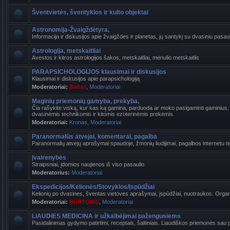
Šventvietės, šventyklos ir kulto objektai
Astronomija-Žvaigždėtyra,
Informacija ir diskusijos apie žvaigždes ir planetas, jų santykį su dvasiniu pasaul
Astrologija, metskaitliai
Avestos ir kitros astrologijos šakos, metskaitliai, mėnulio metskaitlis
PARAPSICHOLOGIJOS klausimai ir diskusijos
Klausimai ir diskusijos apie parapsichologiją
Moderatoriai:
Baltas
,
Moderatoriai
Maginių priemonių gamyba, prekyba,
Čia rašykite viską, kur kas ką gamina, parduoda ar moko pasigaminti gaminius, k
dvasinėmis technikomis ir kitomis ezoterinėmis prekėmis.
Moderatoriai:
Kronas
,
Moderatoriai
Paranormalūs atvejai, komentarai, pagalba
Paranormalių atvejų aprašymai spaudoje, žmonių liudijimai, pagalbos internetu t
Įvairenybės
Straipsniai, įdomios naujienos iš viso pasaulio
Moderatorius:
Moderatoriai
Ekspedicijos/Kelionės/Stovyklos/Įspūdžiai
Kelionių po dvasines, šventas vietoves aprašymai, įspūdžiai, nuotraukos. Organi
Moderatoriai:
BURTONIS
,
Moderatoriai
LIAUDIES MEDICINA ir užkalbėjimai pažengusiems
Pasidalinimas gydymo patirtimi, receptais, šaltiniais. Liaudiškos priemonės sau p