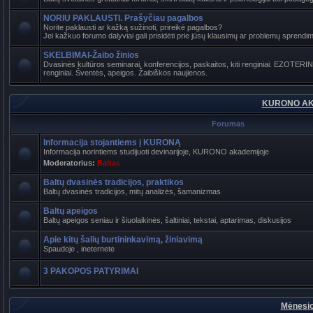
NORIU PAKLAUSTI. Prašyčiau pagalbos
Norite paklausti ar kažką sužinoti, prireikė pagalbos?
Jei kažkuo forumo dalyviai gali prisidėti prie jūsų klausimų ar problemų sprendimo
SKELBIMAI-Žaibo žinios
Dvasinės kultūros seminarai, konferencijos, paskaitos, kiti renginiai. EZOTER
renginiai. Šventės, apeigos. Žaibiškos naujienos.
KURONO AK
Forumas
Informacija stojantiems į KURONĄ
Informacija norintiems studijuoti devinarijoje, KURONO akademijoje
Moderatorius:
Baltas
Baltų dvasinės tradicijos, praktikos
Baltų dvasinės tradicijos, mitų analizės, šamanizmas
Baltų apeigos
Baltų apeigos seniau ir šiuolaikinės, šaltiniai, tekstai, aptarimas, diskusijos
Apie kitų šalių burtininkavimą, žiniavimą
Spaudoje , ineternete
3 PAKOPOS PATYRIMAI
Mėnesio