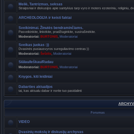
Meilė, Tantrizmas, seksas
Straipsniai ir diskusijos apie santykius tarp vyro ir moters ezoteriniu, religiniu, d
ARCHEOLOGIJA ir keisti faktai
Sveikinimai. Žinutės bendraminčiams.
Pasveikinkite, linkėkite, pradžiuginkite, susirašinėkite.
Moderatoriai:
BURTONIS
,
Moderatoriai
Sveikas juokas :))
Dvasinės pusiausvyros sureguliavimo centras:))
Moderatoriai:
Šešėlis
,
Moderatoriai
Siūlau/Ieškau/Radau
Moderatoriai:
BURTONIS
,
Moderatoriai
Knygos. kiti leidiniai
Dabarties aktualijos
tai, kas aktualu dabar ir norite tuo pasidalinti
ARCHYVA
Forumas
VIDEO
Dvasinių mokslų ir diskusijų archyvas