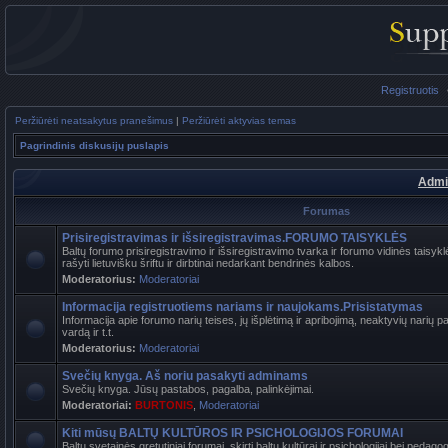
Registruotis
Peržiūrėti neatsakytus pranešimus
|
Peržiūrėti aktyvias temas
Pagrindinis diskusijų puslapis
Admi
Forumas
Prisiregistravimas ir išsiregistravimas.FORUMO TAISYKLĖS
Baltų forumo prisiregistravimo ir išsiregistravimo tvarka ir forumo vidinės tais
rašyti lietuvišku šriftu ir dirbtinai nedarkant bendrinės kalbos.
Moderatorius:
Moderatoriai
Informacija registruotiems nariams ir naujokams.Prisistatymas
Informacija apie forumo narių teises, jų išplėtimą ir apribojimą, neaktyvių narių 
vardą ir t.t.
Moderatorius:
Moderatoriai
Svečių knyga. Aš noriu pasakyti adminams
Svečių knyga. Jūsų pastabos, pagalba, palinkėjimai.
Moderatoriai:
BURTONIS
,
Moderatoriai
Kiti mūsų BALTŲ KULTŪROS IR PSICHOLOGIJOS FORUMAI
Baltų svetainės gretutiniai forumai, skirti baltų kultūrai ir psichologijai bei pedag