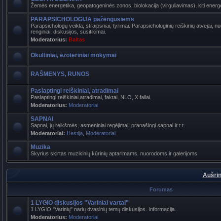
Žemės energetika, geopatogeninės zonos, biolokacija (virguliavimas), kiti energet
PARAPSICHOLOGIJA pažengusiems
Parapsichologų veikla, straipsniai, tyrimai. Parapsichologinių reiškinių atvejai,
renginiai, diskusijos, susitikimai.
Moderatorius:
Baltas
Okultiniai, ezoteriniai mokymai
RAŠMENYS, RUNOS
Paslaptingi reiškiniai, atradimai
Paslaptingi reiškiniai,atradimai, faktai, NLO, X failai.
Moderatorius:
Moderatoriai
SAPNAI
Sapnai, jų reikšmės, asmeniniai regėjimai, pranašingi sapnai ir t.t.
Moderatoriai:
Hestija
,
Moderatoriai
Muzika
Skyrius skirtas muzikinių kūrinių aptarimams, nuorodoms ir galerijoms
Aušrin
Forumas
1 LYGIO diskusijos "Variniai vartai"
1 LYGIO "Varinių" narių dvasinių temų diskusijos. Informacija.
Moderatorius:
Moderatoriai