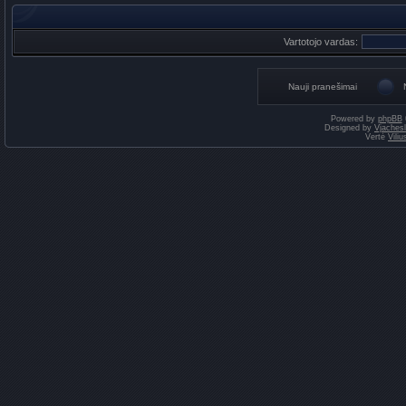
Vartotojo vardas:
Nauji pranešimai
Powered by
phpBB
Designed by
Vjaches
Vertė
Vili