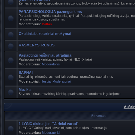
Žemės energetika, geopatogeninės zonos, biolokacija (virguliavimas), kiti energet
PARAPSICHOLOGIJA pažengusiems
Parapsichologų veikla, straipsniai, tyrimai. Parapsichologinių reiškinių atvejai,
renginiai, diskusijos, susitikimai.
Moderatorius:
Baltas
Okultiniai, ezoteriniai mokymai
RAŠMENYS, RUNOS
Paslaptingi reiškiniai, atradimai
Paslaptingi reiškiniai,atradimai, faktai, NLO, X failai.
Moderatorius:
Moderatoriai
SAPNAI
Sapnai, jų reikšmės, asmeniniai regėjimai, pranašingi sapnai ir t.t.
Moderatoriai:
Hestija
,
Moderatoriai
Muzika
Skyrius skirtas muzikinių kūrinių aptarimams, nuorodoms ir galerijoms
Aušrin
Forumas
1 LYGIO diskusijos "Variniai vartai"
1 LYGIO "Varinių" narių dvasinių temų diskusijos. Informacija.
Moderatorius:
Moderatoriai