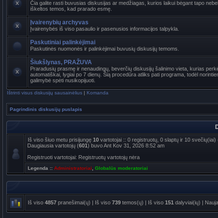
Čia galite rasti buvusias diskusijas ar medžiagas, kurios laikui bėgant tapo ne
iškeltos temos, kad prarado esmę.
Įvairenybių archyvas
Įvairenybės iš viso pasaulio ir pasenusios informacijos talpykla.
Paskutiniai palinkėjimai
Paskutinės nuomonės ir palinkėjimai buvusių diskusijų temoms.
Šiukšlynas, PRAŽUVA
Praradusių prasmę ir nenaudingų, beverčių diskusijų šalinimo vieta, kurias per
automatiškai, lygiai po 7 dienų. Šią procedūra atliks pati programa, todėl norinti
galimybė spėti nusikopijuoti.
Ištrinti visus diskusijų sausainėlius
|
Komanda
Pagrindinis diskusijų puslapis
D
Iš viso šiuo metu prisijungę
10
vartotojai :: 0 registruotų, 0 slaptų ir 10 svečių(ia
Daugiausia vartotojų (
601
) buvo Ant Kov 31, 2026 8:52 am
Registruoti vartotojai: Registruotų vartotojų nėra
Legenda ::
Administratoriai
,
Globalūs moderatoriai
Iš viso
4857
pranešimai(ų) | Iš viso
739
temos(ų) | Iš viso
151
dalyviai(ių) | Nauj