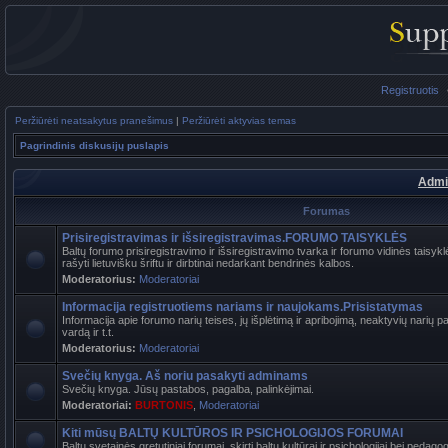
Registruotis
Peržiūrėti neatsakytus pranešimus
|
Peržiūrėti aktyvias temas
Pagrindinis diskusijų puslapis
Admi
Forumas
Prisiregistravimas ir išsiregistravimas.FORUMO TAISYKLĖS
Baltų forumo prisiregistravimo ir išsiregistravimo tvarka ir forumo vidinės tais
rašyti lietuvišku šriftu ir dirbtinai nedarkant bendrinės kalbos.
Moderatorius:
Moderatoriai
Informacija registruotiems nariams ir naujokams.Prisistatymas
Informacija apie forumo narių teises, jų išplėtimą ir apribojimą, neaktyvių narių 
vardą ir t.t.
Moderatorius:
Moderatoriai
Svečių knyga. Aš noriu pasakyti adminams
Svečių knyga. Jūsų pastabos, pagalba, palinkėjimai.
Moderatoriai:
BURTONIS
,
Moderatoriai
Kiti mūsų BALTŲ KULTŪROS IR PSICHOLOGIJOS FORUMAI
Baltų svetainės gretutiniai forumai, skirti baltų kultūrai ir psichologijai bei pedag