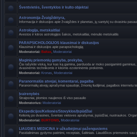
Šventvietės, šventyklos ir kulto objektai
Astronomija-Žvaigždėtyra,
Informacija ir diskusijos apie žvaigždes ir planetas, jų santykį su dvasiniu pasaul
Astrologija, metskaitliai
Avestos ir kitros astrologijos šakos, metskaitliai, mėnulio metskaitlis
PARAPSICHOLOGIJOS klausimai ir diskusijos
Klausimai ir diskusijos apie parapsichologiją
Moderatoriai:
Baltas
,
Moderatoriai
Maginių priemonių gamyba, prekyba,
Čia rašykite viską, kur kas ką gamina, parduoda ar moko pasigaminti gaminius, k
dvasinėmis technikomis ir kitomis ezoterinėmis prekėmis.
Moderatoriai:
Kronas
,
Moderatoriai
Paranormalūs atvejai, komentarai, pagalba
Paranormalių atvejų aprašymai spaudoje, žmonių liudijimai, pagalbos internetu t
Įvairenybės
Straipsniai, įdomios naujienos iš viso pasaulio
Moderatorius:
Moderatoriai
Ekspedicijos/Kelionės/Stovyklos/Įspūdžiai
Kelionių po dvasines, šventas vietoves aprašymai, įspūdžiai, nuotraukos. Organi
Moderatoriai:
BURTONIS
,
Moderatoriai
LIAUDIES MEDICINA ir užkalbėjimai pažengusiems
Pasidalinimas gydymo patirtimi, receptais, šaltiniais. Liaudiškos priemonės sau p