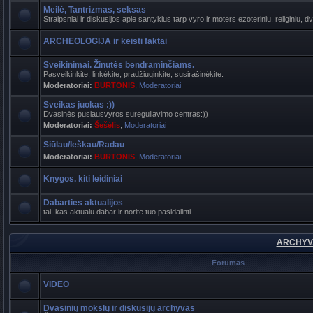
Meilė, Tantrizmas, seksas
Straipsniai ir diskusijos apie santykius tarp vyro ir moters ezoteriniu, religiniu, d
ARCHEOLOGIJA ir keisti faktai
Sveikinimai. Žinutės bendraminčiams.
Pasveikinkite, linkėkite, pradžiuginkite, susirašinėkite.
Moderatoriai:
BURTONIS
,
Moderatoriai
Sveikas juokas :))
Dvasinės pusiausvyros sureguliavimo centras:))
Moderatoriai:
Šešėlis
,
Moderatoriai
Siūlau/Ieškau/Radau
Moderatoriai:
BURTONIS
,
Moderatoriai
Knygos. kiti leidiniai
Dabarties aktualijos
tai, kas aktualu dabar ir norite tuo pasidalinti
ARCHYVA
Forumas
VIDEO
Dvasinių mokslų ir diskusijų archyvas