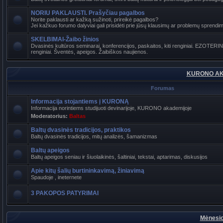
NORIU PAKLAUSTI. Prašyčiau pagalbos
Norite paklausti ar kažką sužinoti, prireikė pagalbos?
Jei kažkuo forumo dalyviai gali prisidėti prie jūsų klausimų ar problemų sprendimo
SKELBIMAI-Žaibo žinios
Dvasinės kultūros seminarai, konferencijos, paskaitos, kiti renginiai. EZOTER
renginiai. Šventės, apeigos. Žaibiškos naujienos.
KURONO AK
Forumas
Informacija stojantiems į KURONĄ
Informacija norintiems studijuoti devinarijoje, KURONO akademijoje
Moderatorius:
Baltas
Baltų dvasinės tradicijos, praktikos
Baltų dvasinės tradicijos, mitų analizės, šamanizmas
Baltų apeigos
Baltų apeigos seniau ir šiuolaikinės, šaltiniai, tekstai, aptarimas, diskusijos
Apie kitų šalių burtininkavimą, žiniavimą
Spaudoje , ineternete
3 PAKOPOS PATYRIMAI
Mėnesio