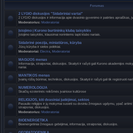
Forumas
2 LYGIO diskusijos "Sidabriniai vartai"
2 LYGIO diskusijos ir informacija apie dvasinio gyvenimo ir patirties apraiškas, į
Moderatorius:
Moderatoriai
Įstojimo į Kurono burtininkų klubą taisyklės
Įstojimo taisyklės, klausimai norintiems tapti klubo nariais.
Sidabrinė poezija, miniatiūros, kūryba
Jūsų kūryba ir sielos polėkiai.
Moderatoriai:
Electra
,
Moderatoriai
MAGIJOS menas
Informacija, straipsniai, diskusijos. Skaityti ir rašyti gali Kurono akademijos mokyt
nariai.
MANTIKOS menas
Įvairių rūšių būrimai, technikos, diskusijos. Skaityti ir rašyti gali tik registruoti nari
NUMEROLOGIJA
Skaičių ezoterinės reikšmės įvairiose kultūrose
RELIGIJOS, kiti dvasiniai judėjimai, sektos
Pasaulio religijos ir jų mokymai susieti su dvsiniu žmogaus ugdymu, ypač artimi b
straipsniai, diskusijos.
Moderatorius:
Moderatoriai
BIOENERGETIKA
Bioenergetiniai žmogaus gebėjimai, informacija, straipsniai, diskusijos.
GEOPATOGENIKA