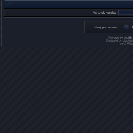
Vartotojo vardas:
Nauji pranešimai
Powered by
phpBB
Designed by
Vjaches
Vertė
Vili