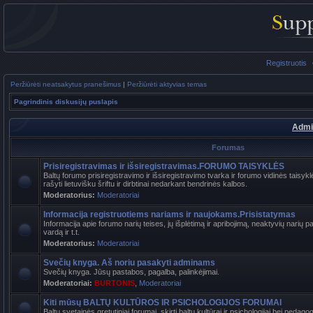
Registruotis
Peržiūrėti neatsakytus pranešimus
|
Peržiūrėti aktyvias temas
Pagrindinis diskusijų puslapis
Admi
Forumas
Prisiregistravimas ir išsiregistravimas.FORUMO TAISYKLĖS
Baltų forumo prisiregistravimo ir išsiregistravimo tvarka ir forumo vidinės tais
rašyti lietuvišku šriftu ir dirbtinai nedarkant bendrinės kalbos.
Moderatorius:
Moderatoriai
Informacija registruotiems nariams ir naujokams.Prisistatymas
Informacija apie forumo narių teises, jų išplėtimą ir apribojimą, neaktyvių narių 
vardą ir t.t.
Moderatorius:
Moderatoriai
Svečių knyga. Aš noriu pasakyti adminams
Svečių knyga. Jūsų pastabos, pagalba, palinkėjimai.
Moderatoriai:
BURTONIS
,
Moderatoriai
Kiti mūsų BALTŲ KULTŪROS IR PSICHOLOGIJOS FORUMAI
Baltų svetainės gretutiniai forumai, skirti baltų kultūrai ir psichologijai bei pedag