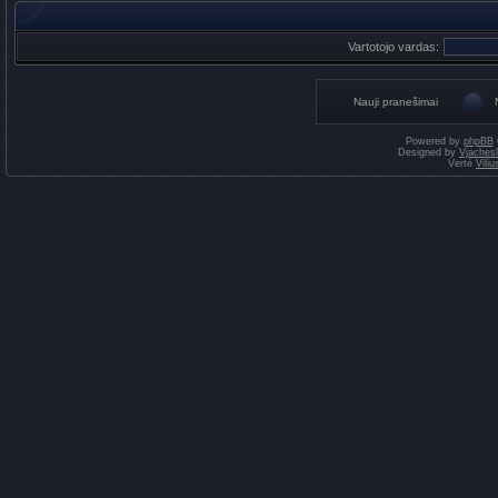
Vartotojo vardas:
Nauji pranešimai
Powered by
phpBB
Designed by
Vjaches
Vertė
Vili