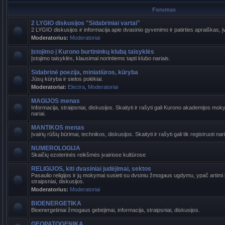
Forumas
2 LYGIO diskusijos "Sidabriniai vartai"
2 LYGIO diskusijos ir informacija apie dvasinio gyvenimo ir patirties apraiškas, į
Moderatorius:
Moderatoriai
Įstojimo į Kurono burtininkų klubą taisyklės
Įstojimo taisyklės, klausimai norintiems tapti klubo nariais.
Sidabrinė poezija, miniatiūros, kūryba
Jūsų kūryba ir sielos polėkiai.
Moderatoriai:
Electra
,
Moderatoriai
MAGIJOS menas
Informacija, straipsniai, diskusijos. Skaityti ir rašyti gali Kurono akademijos mokyt
nariai.
MANTIKOS menas
Įvairių rūšių būrimai, technikos, diskusijos. Skaityti ir rašyti gali tik registruoti nari
NUMEROLOGIJA
Skaičių ezoterinės reikšmės įvairiose kultūrose
RELIGIJOS, kiti dvasiniai judėjimai, sektos
Pasaulio religijos ir jų mokymai susieti su dvsiniu žmogaus ugdymu, ypač artimi b
straipsniai, diskusijos.
Moderatorius:
Moderatoriai
BIOENERGETIKA
Bioenergetiniai žmogaus gebėjimai, informacija, straipsniai, diskusijos.
GEOPATOGENIKA