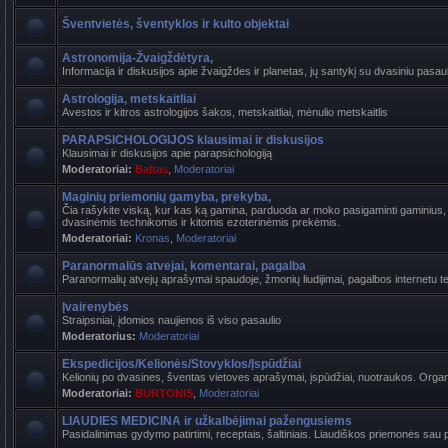
Šventvietės, šventyklos ir kulto objektai
Astronomija-Žvaigždėtyra,
Informacija ir diskusijos apie žvaigždes ir planetas, jų santykį su dvasiniu pasaul
Astrologija, metskaitliai
Avestos ir kitros astrologijos šakos, metskaitliai, mėnulio metskaitlis
PARAPSICHOLOGIJOS klausimai ir diskusijos
Klausimai ir diskusijos apie parapsichologiją
Moderatoriai:
Baltas
,
Moderatoriai
Maginių priemonių gamyba, prekyba,
Čia rašykite viską, kur kas ką gamina, parduoda ar moko pasigaminti gaminius, k
dvasinėmis technikomis ir kitomis ezoterinėmis prekėmis.
Moderatoriai:
Kronas
,
Moderatoriai
Paranormalūs atvejai, komentarai, pagalba
Paranormalių atvejų aprašymai spaudoje, žmonių liudijimai, pagalbos internetu t
Įvairenybės
Straipsniai, įdomios naujienos iš viso pasaulio
Moderatorius:
Moderatoriai
Ekspedicijos/Kelionės/Stovyklos/Įspūdžiai
Kelionių po dvasines, šventas vietoves aprašymai, įspūdžiai, nuotraukos. Organi
Moderatoriai:
BURTONIS
,
Moderatoriai
LIAUDIES MEDICINA ir užkalbėjimai pažengusiems
Pasidalinimas gydymo patirtimi, receptais, šaltiniais. Liaudiškos priemonės sau p