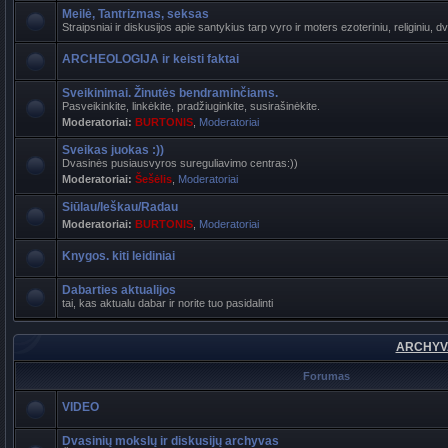
Meilė, Tantrizmas, seksas
Straipsniai ir diskusijos apie santykius tarp vyro ir moters ezoteriniu, religiniu, d
ARCHEOLOGIJA ir keisti faktai
Sveikinimai. Žinutės bendraminčiams.
Pasveikinkite, linkėkite, pradžiuginkite, susirašinėkite.
Moderatoriai:
BURTONIS
,
Moderatoriai
Sveikas juokas :))
Dvasinės pusiausvyros sureguliavimo centras:))
Moderatoriai:
Šešėlis
,
Moderatoriai
Siūlau/Ieškau/Radau
Moderatoriai:
BURTONIS
,
Moderatoriai
Knygos. kiti leidiniai
Dabarties aktualijos
tai, kas aktualu dabar ir norite tuo pasidalinti
ARCHYVA
Forumas
VIDEO
Dvasinių mokslų ir diskusijų archyvas