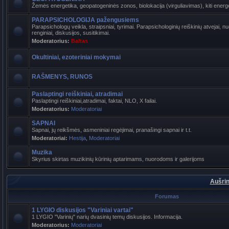
Žemės energetika, geopatogeninės zonos, biolokacija (virguliavimas), kiti energet
PARAPSICHOLOGIJA pažengusiems
Parapsichologų veikla, straipsniai, tyrimai. Parapsichologinių reiškinių atvejai,
renginiai, diskusijos, susitikimai.
Moderatorius:
Baltas
Okultiniai, ezoteriniai mokymai
RAŠMENYS, RUNOS
Paslaptingi reiškiniai, atradimai
Paslaptingi reiškiniai,atradimai, faktai, NLO, X failai.
Moderatorius:
Moderatoriai
SAPNAI
Sapnai, jų reikšmės, asmeniniai regėjimai, pranašingi sapnai ir t.t.
Moderatoriai:
Hestija
,
Moderatoriai
Muzika
Skyrius skirtas muzikinių kūrinių aptarimams, nuorodoms ir galerijoms
Aušrin
Forumas
1 LYGIO diskusijos "Variniai vartai"
1 LYGIO "Varinių" narių dvasinių temų diskusijos. Informacija.
Moderatorius:
Moderatoriai