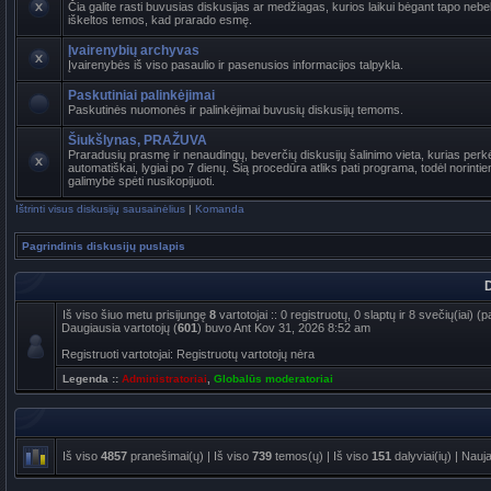
Čia galite rasti buvusias diskusijas ar medžiagas, kurios laikui bėgant tapo ne
iškeltos temos, kad prarado esmę.
Įvairenybių archyvas
Įvairenybės iš viso pasaulio ir pasenusios informacijos talpykla.
Paskutiniai palinkėjimai
Paskutinės nuomonės ir palinkėjimai buvusių diskusijų temoms.
Šiukšlynas, PRAŽUVA
Praradusių prasmę ir nenaudingų, beverčių diskusijų šalinimo vieta, kurias per
automatiškai, lygiai po 7 dienų. Šią procedūra atliks pati programa, todėl norinti
galimybė spėti nusikopijuoti.
Ištrinti visus diskusijų sausainėlius
|
Komanda
Pagrindinis diskusijų puslapis
D
Iš viso šiuo metu prisijungę
8
vartotojai :: 0 registruotų, 0 slaptų ir 8 svečių(iai)
Daugiausia vartotojų (
601
) buvo Ant Kov 31, 2026 8:52 am
Registruoti vartotojai: Registruotų vartotojų nėra
Legenda ::
Administratoriai
,
Globalūs moderatoriai
Iš viso
4857
pranešimai(ų) | Iš viso
739
temos(ų) | Iš viso
151
dalyviai(ių) | Nauj