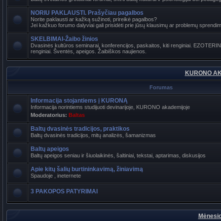
NORIU PAKLAUSTI. Prašyčiau pagalbos
Norite paklausti ar kažką sužinoti, prireikė pagalbos?
Jei kažkuo forumo dalyviai gali prisidėti prie jūsų klausimų ar problemų sprendimo
SKELBIMAI-Žaibo žinios
Dvasinės kultūros seminarai, konferencijos, paskaitos, kiti renginiai. EZOTER
renginiai. Šventės, apeigos. Žaibiškos naujienos.
KURONO AK
Forumas
Informacija stojantiems į KURONĄ
Informacija norintiems studijuoti devinarijoje, KURONO akademijoje
Moderatorius:
Baltas
Baltų dvasinės tradicijos, praktikos
Baltų dvasinės tradicijos, mitų analizės, šamanizmas
Baltų apeigos
Baltų apeigos seniau ir šiuolaikinės, šaltiniai, tekstai, aptarimas, diskusijos
Apie kitų šalių burtininkavimą, žiniavimą
Spaudoje , ineternete
3 PAKOPOS PATYRIMAI
Mėnesio