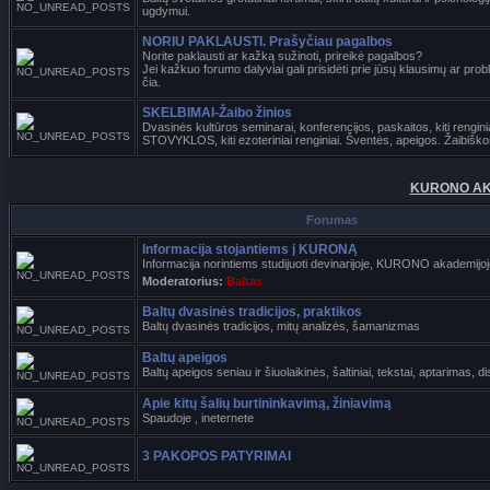
ugdymui.
NORIU PAKLAUSTI. Prašyčiau pagalbos
Norite paklausti ar kažką sužinoti, prireikė pagalbos?
Jei kažkuo forumo dalyviai gali prisidėti prie jūsų klausimų ar pro
čia.
SKELBIMAI-Žaibo žinios
Dvasinės kultūros seminarai, konferencijos, paskaitos, kiti reng
STOVYKLOS, kiti ezoteriniai renginiai. Šventės, apeigos. Žaibiško
KURONO AK
Forumas
Informacija stojantiems į KURONĄ
Informacija norintiems studijuoti devinarijoje, KURONO akademijo
Moderatorius:
Baltas
Baltų dvasinės tradicijos, praktikos
Baltų dvasinės tradicijos, mitų analizės, šamanizmas
Baltų apeigos
Baltų apeigos seniau ir šiuolaikinės, šaltiniai, tekstai, aptarimas, d
Apie kitų šalių burtininkavimą, žiniavimą
Spaudoje , ineternete
3 PAKOPOS PATYRIMAI