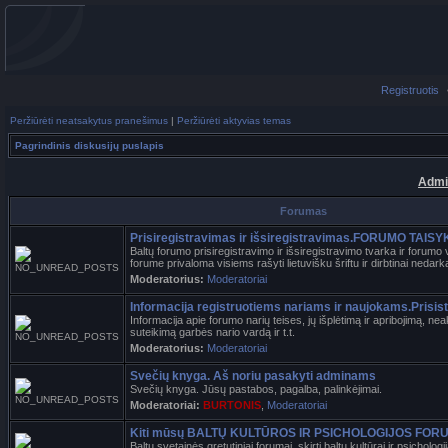
Registruotis
Peržiūrėti neatsakytus pranešimus
|
Peržiūrėti aktyvias temas
Pagrindinis diskusijų puslapis
Admi
Forumas
Prisiregistravimas ir išsiregistravimas.FORUMO TAIS
Baltų forumo prisiregistravimo ir išsiregistravimo tvarka ir forumo
forume privaloma visiems rašyti lietuvišku šriftu ir dirbtinai nedar
Moderatorius:
Moderatoriai
Informacija registruotiems nariams ir naujokams.Prisi
Informacija apie forumo narių teises, jų išplėtimą ir apribojimą, ne
suteikimą garbės nario vardą ir t.t.
Moderatorius:
Moderatoriai
Svečių knyga. Aš noriu pasakyti adminams
Svečių knyga. Jūsų pastabos, pagalba, palinkėjimai.
Moderatoriai:
BURTONIS
,
Moderatoriai
Kiti mūsų BALTŲ KULTŪROS IR PSICHOLOGIJOS FOR
Baltų svetainės gretutiniai forumai, skirti baltų kultūrai ir psicholog