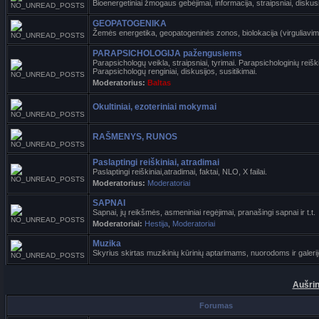
Bioenergetiniai žmogaus gebėjimai, informacija, straipsniai, diskusi
GEOPATOGENIKA
Žemės energetika, geopatogeninės zonos, biolokacija (virguliavimas)
PARAPSICHOLOGIJA pažengusiems
Parapsichologų veikla, straipsniai, tyrimai. Parapsichologinių reišk
Parapsichologų renginiai, diskusijos, susitikimai.
Moderatorius:
Baltas
Okultiniai, ezoteriniai mokymai
RAŠMENYS, RUNOS
Paslaptingi reiškiniai, atradimai
Paslaptingi reiškiniai,atradimai, faktai, NLO, X failai.
Moderatorius:
Moderatoriai
SAPNAI
Sapnai, jų reikšmės, asmeniniai regėjimai, pranašingi sapnai ir t.t.
Moderatoriai:
Hestija
,
Moderatoriai
Muzika
Skyrius skirtas muzikinių kūrinių aptarimams, nuorodoms ir galer
Aušrin
Forumas