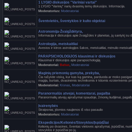
1 LYGIO diskusijos "Variniai vartai"
1 LYGIO "Varinių" narių dvasinių temų diskusijos. Informacija.
Moderatorius:
Moderatoriai
Šventvietės, šventyklos ir kulto objektai
Astronomija-Žvaigždėtyra,
Informacija ir diskusijos apie žvaigždes ir planetas, jų santykį su 
Astrologija, metskaitliai
Avestos ir kitros astrologijos šakos, metskaitliai, mėnulio metskaitl
PARAPSICHOLOGIJOS klausimai ir diskusijos
Klausimai ir diskusijos apie parapsichologiją
Moderatoriai:
Baltas
,
Moderatoriai
Maginių priemonių gamyba, prekyba,
Čia rašykite viską, kur kas ką gamina, parduoda ar moko pasigami
magija, burtais, dvasinėmis technikomis ir kitomis ezoterinėmis p
Moderatoriai:
Kronas
,
Moderatoriai
Paranormalūs atvejai, komentarai, pagalba
Paranormalių atvejų aprašymai spaudoje, žmonių liudijimai, pagalb
Įvairenybės
Straipsniai, įdomios naujienos iš viso pasaulio
Moderatorius:
Moderatoriai
Ekspedicijos/Kelionės/Stovyklos/Įspūdžiai
Kelionių po dvasines, šventas vietoves aprašymai, įspūdžiai, nu
stovyklos ir įspūdžiai po jų.