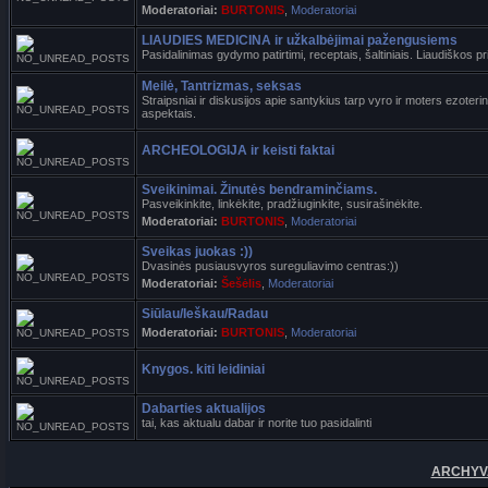
Moderatoriai:
BURTONIS
,
Moderatoriai
LIAUDIES MEDICINA ir užkalbėjimai pažengusiems
Pasidalinimas gydymo patirtimi, receptais, šaltiniais. Liaudiškos 
Meilė, Tantrizmas, seksas
Straipsniai ir diskusijos apie santykius tarp vyro ir moters ezoterini
aspektais.
ARCHEOLOGIJA ir keisti faktai
Sveikinimai. Žinutės bendraminčiams.
Pasveikinkite, linkėkite, pradžiuginkite, susirašinėkite.
Moderatoriai:
BURTONIS
,
Moderatoriai
Sveikas juokas :))
Dvasinės pusiausvyros sureguliavimo centras:))
Moderatoriai:
Šešėlis
,
Moderatoriai
Siūlau/Ieškau/Radau
Moderatoriai:
BURTONIS
,
Moderatoriai
Knygos. kiti leidiniai
Dabarties aktualijos
tai, kas aktualu dabar ir norite tuo pasidalinti
ARCHYVA