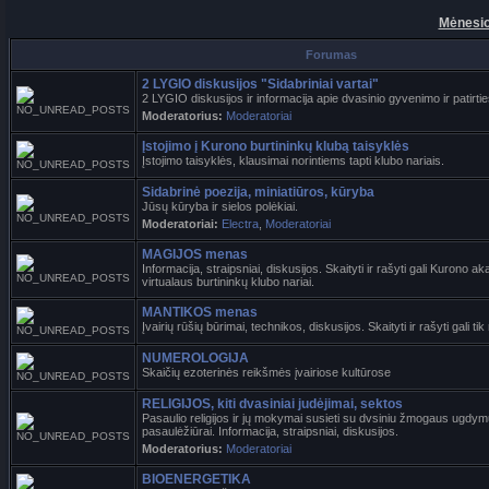
Mėnesio
Forumas
2 LYGIO diskusijos "Sidabriniai vartai"
2 LYGIO diskusijos ir informacija apie dvasinio gyvenimo ir patirtie
Moderatorius:
Moderatoriai
Įstojimo į Kurono burtininkų klubą taisyklės
Įstojimo taisyklės, klausimai norintiems tapti klubo nariais.
Sidabrinė poezija, miniatiūros, kūryba
Jūsų kūryba ir sielos polėkiai.
Moderatoriai:
Electra
,
Moderatoriai
MAGIJOS menas
Informacija, straipsniai, diskusijos. Skaityti ir rašyti gali Kurono a
virtualaus burtininkų klubo nariai.
MANTIKOS menas
Įvairių rūšių būrimai, technikos, diskusijos. Skaityti ir rašyti gali tik 
NUMEROLOGIJA
Skaičių ezoterinės reikšmės įvairiose kultūrose
RELIGIJOS, kiti dvasiniai judėjimai, sektos
Pasaulio religijos ir jų mokymai susieti su dvsiniu žmogaus ugdymu
pasaulėžiūrai. Informacija, straipsniai, diskusijos.
Moderatorius:
Moderatoriai
BIOENERGETIKA