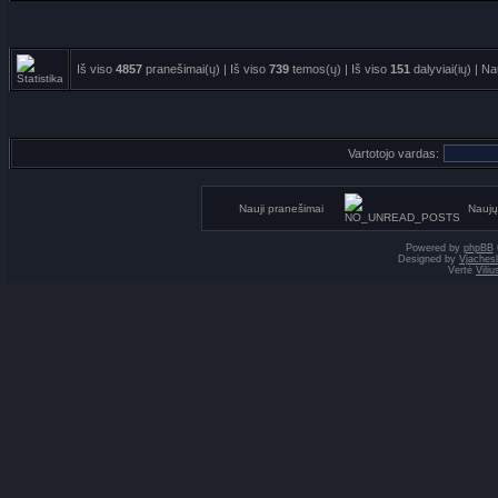
Iš viso
4857
pranešimai(ų) | Iš viso
739
temos(ų) | Iš viso
151
dalyviai(ių) | N
Vartotojo vardas:
Nauji pranešimai
Naujų
Powered by
phpBB
Designed by
Vjaches
Vertė
Vili