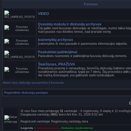
Forumas
VIDEO
Dvasinių mokslų ir diskusijų archyvas
Čia galite rasti buvusias diskusijas ar medžiagas, kurios laikui b
nukrypusios nuo iškeltos temos, kad prarado esmę.
Įvairenybių archyvas
Įvairenybės iš viso pasaulio ir pasenusios informacijos talpykla.
Paskutiniai palinkėjimai
Paskutinės nuomonės ir palinkėjimai buvusių diskusijų temoms.
Šiukšlynas, PRAŽUVA
Praradusių prasmę ir nenaudingų, beverčių diskusijų šalinimo viet
sunaikinamos automatiškai, lygiai po 7 dienų. Šią procedūra atliks
dar kažką išsisaugoti, yra galimybė spėti nusikopijuoti.
Ištrinti visus diskusijų sausainėlius
|
Komanda
Pagrindinis diskusijų puslapis
D
Iš viso šiuo metu prisijungę
11
vartotojai :: 0 registruotų, 0 slaptų ir 11 svečių
Daugiausia vartotojų (
601
) buvo Ant Kov 31, 2026 8:52 am
Registruoti vartotojai: Registruotų vartotojų nėra
Legenda ::
Administratoriai
,
Globalūs moderatoriai