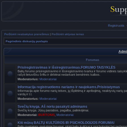
Registruotis
Peržiūrėti neatsakytus pranešimus
|
Peržiūrėti aktyvias temas
Pagrindinis diskusijų puslapis
Admi
Forumas
Prisiregistravimas ir išsiregistravimas.FORUMO TAISYKLĖS
Baltų forumo prisiregistravimo ir išsiregistravimo tvarka ir forumo vidinės tais
rašyti lietuvišku šriftu ir dirbtinai nedarkant bendrinės kalbos.
Moderatorius:
Moderatoriai
Informacija registruotiems nariams ir naujokams.Prisistatymas
Informacija apie forumo narių teises, jų išplėtimą ir apribojimą, neaktyvių narių 
vardą ir t.t.
Moderatorius:
Moderatoriai
Svečių knyga. Aš noriu pasakyti adminams
Svečių knyga. Jūsų pastabos, pagalba, palinkėjimai.
Moderatoriai:
BURTONIS
,
Moderatoriai
Kiti mūsų BALTŲ KULTŪROS IR PSICHOLOGIJOS FORUMAI
Baltų svetainės gretutiniai forumai, skirti baltų kultūrai ir psichologijai bei pedag