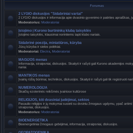
Forumas
2 LYGIO diskusijos "Sidabriniai vartai"
2 LYGIO diskusijos ir informacija apie dvasinio gyvenimo ir patirties apraiškas, į
Moderatorius:
Moderatoriai
Įstojimo į Kurono burtininkų klubą taisyklės
Įstojimo taisyklės, klausimai norintiems tapti klubo nariais.
Sidabrinė poezija, miniatiūros, kūryba
Jūsų kūryba ir sielos polėkiai.
Moderatoriai:
Electra
,
Moderatoriai
MAGIJOS menas
Informacija, straipsniai, diskusijos. Skaityti ir rašyti gali Kurono akademijos mokyt
nariai.
MANTIKOS menas
Įvairių rūšių būrimai, technikos, diskusijos. Skaityti ir rašyti gali tik registruoti nari
NUMEROLOGIJA
Skaičių ezoterinės reikšmės įvairiose kultūrose
RELIGIJOS, kiti dvasiniai judėjimai, sektos
Pasaulio religijos ir jų mokymai susieti su dvsiniu žmogaus ugdymu, ypač artimi b
straipsniai, diskusijos.
Moderatorius:
Moderatoriai
BIOENERGETIKA
Bioenergetiniai žmogaus gebėjimai, informacija, straipsniai, diskusijos.
GEOPATOGENIKA