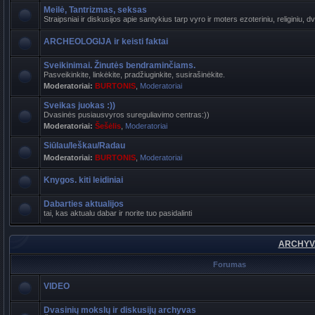
Meilė, Tantrizmas, seksas
Straipsniai ir diskusijos apie santykius tarp vyro ir moters ezoteriniu, religiniu, d
ARCHEOLOGIJA ir keisti faktai
Sveikinimai. Žinutės bendraminčiams.
Pasveikinkite, linkėkite, pradžiuginkite, susirašinėkite.
Moderatoriai:
BURTONIS
,
Moderatoriai
Sveikas juokas :))
Dvasinės pusiausvyros sureguliavimo centras:))
Moderatoriai:
Šešėlis
,
Moderatoriai
Siūlau/Ieškau/Radau
Moderatoriai:
BURTONIS
,
Moderatoriai
Knygos. kiti leidiniai
Dabarties aktualijos
tai, kas aktualu dabar ir norite tuo pasidalinti
ARCHYVA
Forumas
VIDEO
Dvasinių mokslų ir diskusijų archyvas