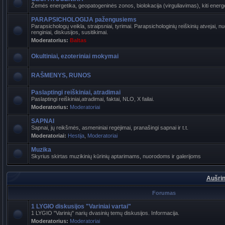
Žemės energetika, geopatogeninės zonos, biolokacija (virguliavimas), kiti energet
PARAPSICHOLOGIJA pažengusiems
Parapsichologų veikla, straipsniai, tyrimai. Parapsichologinių reiškinių atvejai,
renginiai, diskusijos, susitikimai.
Moderatorius:
Baltas
Okultiniai, ezoteriniai mokymai
RAŠMENYS, RUNOS
Paslaptingi reiškiniai, atradimai
Paslaptingi reiškiniai,atradimai, faktai, NLO, X failai.
Moderatorius:
Moderatoriai
SAPNAI
Sapnai, jų reikšmės, asmeniniai regėjimai, pranašingi sapnai ir t.t.
Moderatoriai:
Hestija
,
Moderatoriai
Muzika
Skyrius skirtas muzikinių kūrinių aptarimams, nuorodoms ir galerijoms
Aušrin
Forumas
1 LYGIO diskusijos "Variniai vartai"
1 LYGIO "Varinių" narių dvasinių temų diskusijos. Informacija.
Moderatorius:
Moderatoriai