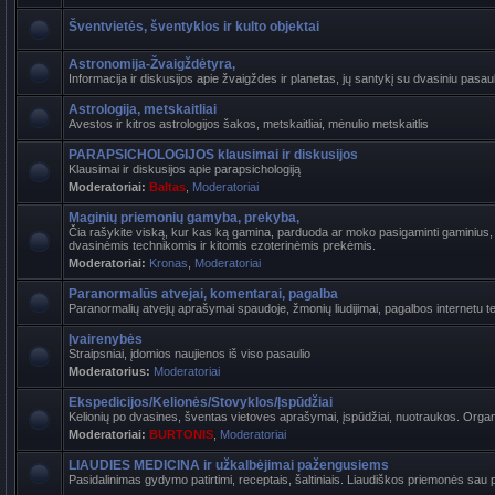
Šventvietės, šventyklos ir kulto objektai
Astronomija-Žvaigždėtyra,
Informacija ir diskusijos apie žvaigždes ir planetas, jų santykį su dvasiniu pasaul
Astrologija, metskaitliai
Avestos ir kitros astrologijos šakos, metskaitliai, mėnulio metskaitlis
PARAPSICHOLOGIJOS klausimai ir diskusijos
Klausimai ir diskusijos apie parapsichologiją
Moderatoriai:
Baltas
,
Moderatoriai
Maginių priemonių gamyba, prekyba,
Čia rašykite viską, kur kas ką gamina, parduoda ar moko pasigaminti gaminius, k
dvasinėmis technikomis ir kitomis ezoterinėmis prekėmis.
Moderatoriai:
Kronas
,
Moderatoriai
Paranormalūs atvejai, komentarai, pagalba
Paranormalių atvejų aprašymai spaudoje, žmonių liudijimai, pagalbos internetu t
Įvairenybės
Straipsniai, įdomios naujienos iš viso pasaulio
Moderatorius:
Moderatoriai
Ekspedicijos/Kelionės/Stovyklos/Įspūdžiai
Kelionių po dvasines, šventas vietoves aprašymai, įspūdžiai, nuotraukos. Organi
Moderatoriai:
BURTONIS
,
Moderatoriai
LIAUDIES MEDICINA ir užkalbėjimai pažengusiems
Pasidalinimas gydymo patirtimi, receptais, šaltiniais. Liaudiškos priemonės sau p