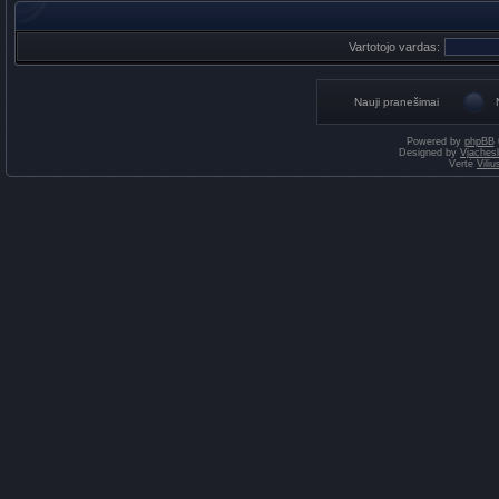
Vartotojo vardas:
Nauji pranešimai
Powered by
phpBB
Designed by
Vjaches
Vertė
Vili