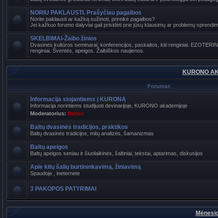
NORIU PAKLAUSTI. Prašyčiau pagalbos
Norite paklausti ar kažką sužinoti, prireikė pagalbos?
Jei kažkuo forumo dalyviai gali prisidėti prie jūsų klausimų ar problemų sprendimo
SKELBIMAI-Žaibo žinios
Dvasinės kultūros seminarai, konferencijos, paskaitos, kiti renginiai. EZOTER
renginiai. Šventės, apeigos. Žaibiškos naujienos.
KURONO AK
Forumas
Informacija stojantiems į KURONĄ
Informacija norintiems studijuoti devinarijoje, KURONO akademijoje
Moderatorius:
Baltas
Baltų dvasinės tradicijos, praktikos
Baltų dvasinės tradicijos, mitų analizės, šamanizmas
Baltų apeigos
Baltų apeigos seniau ir šiuolaikinės, šaltiniai, tekstai, aptarimas, diskusijos
Apie kitų šalių burtininkavimą, žiniavimą
Spaudoje , ineternete
3 PAKOPOS PATYRIMAI
Mėnesio