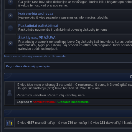
Čia galite rasti buvusias diskusijas ar medžiagas, kurios laikui bėgant tapo ne
iškeltos temos, kad prarado esmę.
Įvairenybių archyvas
Įvairenybės iš viso pasaulio ir pasenusios informacijos talpykla.
Paskutiniai palinkėjimai
Paskutinės nuomonės ir palinkėjimai buvusių diskusijų temoms.
Šiukšlynas, PRAŽUVA
Praradusių prasmę ir nenaudingų, beverčių diskusijų šalinimo vieta, kurias per
automatiškai, lygiai po 7 dienų. Šią procedūra atliks pati programa, todėl norinti
galimybė spėti nusikopijuoti.
Ištrinti visus diskusijų sausainėlius
|
Komanda
Pagrindinis diskusijų puslapis
D
Iš viso šiuo metu prisijungę
3
vartotojai :: 0 registruotų, 0 slaptų ir 3 svečių(iai)
Daugiausia vartotojų (
601
) buvo Ant Kov 31, 2026 8:52 am
Registruoti vartotojai: Registruotų vartotojų nėra
Legenda ::
Administratoriai
,
Globalūs moderatoriai
Iš viso
4857
pranešimai(ų) | Iš viso
739
temos(ų) | Iš viso
151
dalyviai(ių) | Nauj