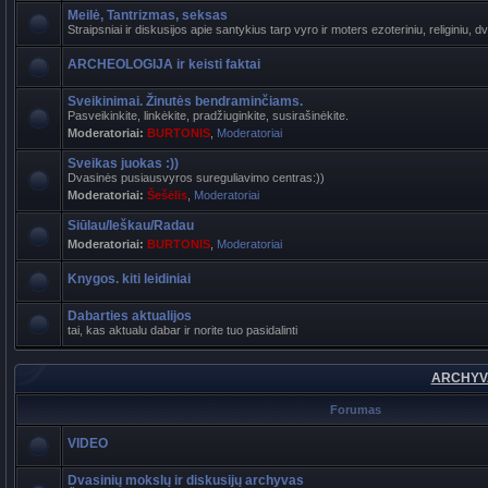
Meilė, Tantrizmas, seksas
Straipsniai ir diskusijos apie santykius tarp vyro ir moters ezoteriniu, religiniu, d
ARCHEOLOGIJA ir keisti faktai
Sveikinimai. Žinutės bendraminčiams.
Pasveikinkite, linkėkite, pradžiuginkite, susirašinėkite.
Moderatoriai:
BURTONIS
,
Moderatoriai
Sveikas juokas :))
Dvasinės pusiausvyros sureguliavimo centras:))
Moderatoriai:
Šešėlis
,
Moderatoriai
Siūlau/Ieškau/Radau
Moderatoriai:
BURTONIS
,
Moderatoriai
Knygos. kiti leidiniai
Dabarties aktualijos
tai, kas aktualu dabar ir norite tuo pasidalinti
ARCHYVA
Forumas
VIDEO
Dvasinių mokslų ir diskusijų archyvas