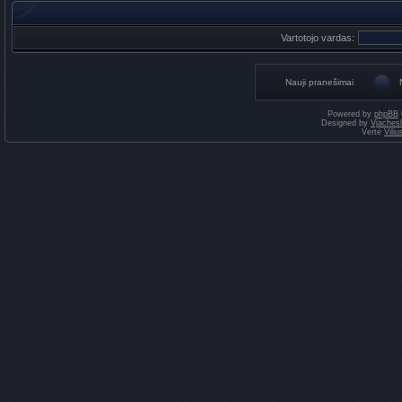
Vartotojo vardas:
Nauji pranešimai
Powered by
phpBB
Designed by
Vjaches
Vertė
Vili