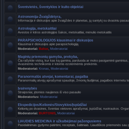
Šventvietės, šventyklos ir kulto objektai
Astronomija-Žvaigždėtyra,
Informacija ir diskusijos apie žvaigždes ir planetas, jų santykį su dvasiniu pasaul
Astrologija, metskaitliai
Avestos ir kitros astrologijos šakos, metskaitliai, mėnulio metskaitlis
PARAPSICHOLOGIJOS klausimai ir diskusijos
Klausimai ir diskusijos apie parapsichologiją
Moderatoriai:
Baltas
,
Moderatoriai
Maginių priemonių gamyba, prekyba,
Čia rašykite viską, kur kas ką gamina, parduoda ar moko pasigaminti gaminius, k
dvasinėmis technikomis ir kitomis ezoterinėmis prekėmis.
Moderatoriai:
Kronas
,
Moderatoriai
Paranormalūs atvejai, komentarai, pagalba
Paranormalių atvejų aprašymai spaudoje, žmonių liudijimai, pagalbos internetu t
Įvairenybės
Straipsniai, įdomios naujienos iš viso pasaulio
Moderatorius:
Moderatoriai
Ekspedicijos/Kelionės/Stovyklos/Įspūdžiai
Kelionių po dvasines, šventas vietoves aprašymai, įspūdžiai, nuotraukos. Organi
Moderatoriai:
BURTONIS
,
Moderatoriai
LIAUDIES MEDICINA ir užkalbėjimai pažengusiems
Pasidalinimas gydymo patirtimi, receptais, šaltiniais. Liaudiškos priemonės sau p