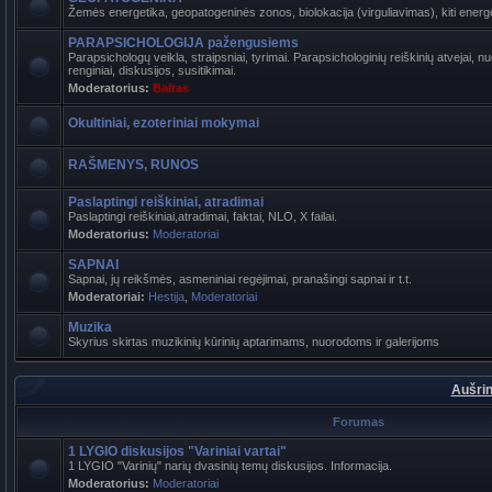
Žemės energetika, geopatogeninės zonos, biolokacija (virguliavimas), kiti energet
PARAPSICHOLOGIJA pažengusiems
Parapsichologų veikla, straipsniai, tyrimai. Parapsichologinių reiškinių atvejai,
renginiai, diskusijos, susitikimai.
Moderatorius:
Baltas
Okultiniai, ezoteriniai mokymai
RAŠMENYS, RUNOS
Paslaptingi reiškiniai, atradimai
Paslaptingi reiškiniai,atradimai, faktai, NLO, X failai.
Moderatorius:
Moderatoriai
SAPNAI
Sapnai, jų reikšmės, asmeniniai regėjimai, pranašingi sapnai ir t.t.
Moderatoriai:
Hestija
,
Moderatoriai
Muzika
Skyrius skirtas muzikinių kūrinių aptarimams, nuorodoms ir galerijoms
Aušrin
Forumas
1 LYGIO diskusijos "Variniai vartai"
1 LYGIO "Varinių" narių dvasinių temų diskusijos. Informacija.
Moderatorius:
Moderatoriai