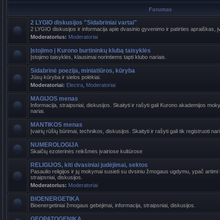
Forumas
2 LYGIO diskusijos "Sidabriniai vartai"
2 LYGIO diskusijos ir informacija apie dvasinio gyvenimo ir patirties apraiškas, į
Moderatorius:
Moderatoriai
Įstojimo į Kurono burtininkų klubą taisyklės
Įstojimo taisyklės, klausimai norintiems tapti klubo nariais.
Sidabrinė poezija, miniatiūros, kūryba
Jūsų kūryba ir sielos polėkiai.
Moderatoriai:
Electra
,
Moderatoriai
MAGIJOS menas
Informacija, straipsniai, diskusijos. Skaityti ir rašyti gali Kurono akademijos mokyt
nariai.
MANTIKOS menas
Įvairių rūšių būrimai, technikos, diskusijos. Skaityti ir rašyti gali tik registruoti nari
NUMEROLOGIJA
Skaičių ezoterinės reikšmės įvairiose kultūrose
RELIGIJOS, kiti dvasiniai judėjimai, sektos
Pasaulio religijos ir jų mokymai susieti su dvsiniu žmogaus ugdymu, ypač artimi b
straipsniai, diskusijos.
Moderatorius:
Moderatoriai
BIOENERGETIKA
Bioenergetiniai žmogaus gebėjimai, informacija, straipsniai, diskusijos.
GEOPATOGENIKA