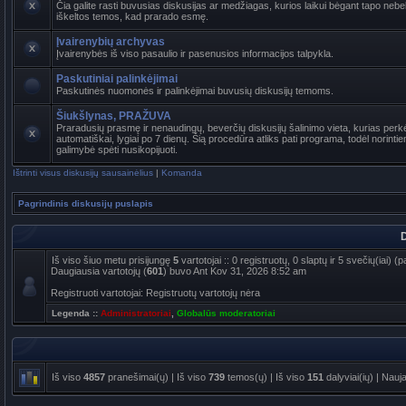
Čia galite rasti buvusias diskusijas ar medžiagas, kurios laikui bėgant tapo ne
iškeltos temos, kad prarado esmę.
Įvairenybių archyvas
Įvairenybės iš viso pasaulio ir pasenusios informacijos talpykla.
Paskutiniai palinkėjimai
Paskutinės nuomonės ir palinkėjimai buvusių diskusijų temoms.
Šiukšlynas, PRAŽUVA
Praradusių prasmę ir nenaudingų, beverčių diskusijų šalinimo vieta, kurias per
automatiškai, lygiai po 7 dienų. Šią procedūra atliks pati programa, todėl norinti
galimybė spėti nusikopijuoti.
Ištrinti visus diskusijų sausainėlius
|
Komanda
Pagrindinis diskusijų puslapis
D
Iš viso šiuo metu prisijungę
5
vartotojai :: 0 registruotų, 0 slaptų ir 5 svečių(iai)
Daugiausia vartotojų (
601
) buvo Ant Kov 31, 2026 8:52 am
Registruoti vartotojai: Registruotų vartotojų nėra
Legenda ::
Administratoriai
,
Globalūs moderatoriai
Iš viso
4857
pranešimai(ų) | Iš viso
739
temos(ų) | Iš viso
151
dalyviai(ių) | Nauj