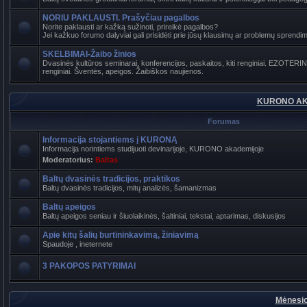
NORIU PAKLAUSTI. Prašyčiau pagalbos
Norite paklausti ar kažką sužinoti, prireikė pagalbos?
Jei kažkuo forumo dalyviai gali prisidėti prie jūsų klausimų ar problemų sprendimo
SKELBIMAI-Žaibo žinios
Dvasinės kultūros seminarai, konferencijos, paskaitos, kiti renginiai. EZOTER
renginiai. Šventės, apeigos. Žaibiškos naujienos.
KURONO AK
Forumas
Informacija stojantiems į KURONĄ
Informacija norintiems studijuoti devinarijoje, KURONO akademijoje
Moderatorius:
Baltas
Baltų dvasinės tradicijos, praktikos
Baltų dvasinės tradicijos, mitų analizės, šamanizmas
Baltų apeigos
Baltų apeigos seniau ir šiuolaikinės, šaltiniai, tekstai, aptarimas, diskusijos
Apie kitų šalių burtininkavimą, žiniavimą
Spaudoje , ineternete
3 PAKOPOS PATYRIMAI
Mėnesio