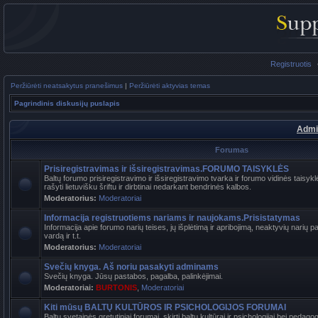
Registruotis
Peržiūrėti neatsakytus pranešimus
|
Peržiūrėti aktyvias temas
Pagrindinis diskusijų puslapis
Admi
Forumas
Prisiregistravimas ir išsiregistravimas.FORUMO TAISYKLĖS
Baltų forumo prisiregistravimo ir išsiregistravimo tvarka ir forumo vidinės tais
rašyti lietuvišku šriftu ir dirbtinai nedarkant bendrinės kalbos.
Moderatorius:
Moderatoriai
Informacija registruotiems nariams ir naujokams.Prisistatymas
Informacija apie forumo narių teises, jų išplėtimą ir apribojimą, neaktyvių narių 
vardą ir t.t.
Moderatorius:
Moderatoriai
Svečių knyga. Aš noriu pasakyti adminams
Svečių knyga. Jūsų pastabos, pagalba, palinkėjimai.
Moderatoriai:
BURTONIS
,
Moderatoriai
Kiti mūsų BALTŲ KULTŪROS IR PSICHOLOGIJOS FORUMAI
Baltų svetainės gretutiniai forumai, skirti baltų kultūrai ir psichologijai bei pedag