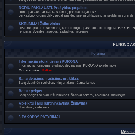
NORIU PAKLAUSTI. Prašyčiau pagalbos
Norite paklausti ar kažką sužinoti, prireikė pagalbos?
Jei kažkuo forumo dalyviai gali prisidėti prie jūsų klausimų ar problemų sprendimo
SKELBIMAI-Žaibo žinios
Dvasinės kultūros seminarai, konferencijos, paskaitos, kiti renginiai. EZOTER
renginiai. Šventės, apeigos. Žaibiškos naujienos.
KURONO AK
Forumas
Informacija stojantiems į KURONĄ
Informacija norintiems studijuoti devinarijoje, KURONO akademijoje
Moderatorius:
Baltas
Baltų dvasinės tradicijos, praktikos
Baltų dvasinės tradicijos, mitų analizės, šamanizmas
Baltų apeigos
Baltų apeigos seniau ir šiuolaikinės, šaltiniai, tekstai, aptarimas, diskusijos
Apie kitų šalių burtininkavimą, žiniavimą
Spaudoje , ineternete
3 PAKOPOS PATYRIMAI
Mėnesio