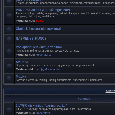
Žemės energetika, geopatogeninės zonos, biolokacija (virguliavimas), kiti energet
PARAPSICHOLOGIJA pažengusiems
Parapsichologų veikla, straipsniai, tyrimai. Parapsichologinių reiškinių atvejai,
renginiai, diskusijos, susitikimai.
Moderatorius:
Baltas
Okultiniai, ezoteriniai mokymai
RAŠMENYS, RUNOS
Paslaptingi reiškiniai, atradimai
Paslaptingi reiškiniai,atradimai, faktai, NLO, X failai.
Moderatorius:
Moderatoriai
SAPNAI
Sapnai, jų reikšmės, asmeniniai regėjimai, pranašingi sapnai ir t.t.
Moderatoriai:
Hestija
,
Moderatoriai
Muzika
Skyrius skirtas muzikinių kūrinių aptarimams, nuorodoms ir galerijoms
Aušrin
Forumas
1 LYGIO diskusijos "Variniai vartai"
1 LYGIO "Varinių" narių dvasinių temų diskusijos. Informacija.
Moderatorius:
Moderatoriai