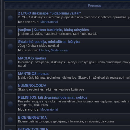
Forumas
2 LYGIO diskusijos "Sidabriniai vartai"
2 LYGIO diskusijos ir informacija apie dvasinio gyvenimo ir patirties apraiškas, į
Moderatorius:
Moderatoriai
Įstojimo į Kurono burtininkų klubą taisyklės
Įstojimo taisyklės, klausimai norintiems tapti klubo nariais.
Sidabrinė poezija, miniatiūros, kūryba
Jūsų kūryba ir sielos polėkiai.
Moderatoriai:
Electra
,
Moderatoriai
MAGIJOS menas
Informacija, straipsniai, diskusijos. Skaityti ir rašyti gali Kurono akademijos mokyt
nariai.
MANTIKOS menas
Įvairių rūšių būrimai, technikos, diskusijos. Skaityti ir rašyti gali tik registruoti nari
NUMEROLOGIJA
Skaičių ezoterinės reikšmės įvairiose kultūrose
RELIGIJOS, kiti dvasiniai judėjimai, sektos
Pasaulio religijos ir jų mokymai susieti su dvsiniu žmogaus ugdymu, ypač artimi b
straipsniai, diskusijos.
Moderatorius:
Moderatoriai
BIOENERGETIKA
Bioenergetiniai žmogaus gebėjimai, informacija, straipsniai, diskusijos.
GEOPATOGENIKA