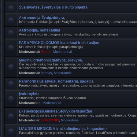
Šventvietės, šventyklos ir kulto objektai
Astronomija-Žvaigždėtyra,
Informacija ir diskusijos apie žvaigždes ir planetas, jų santykį su dvasiniu pasaul
Astrologija, metskaitliai
Avestos ir kitros astrologijos šakos, metskaitliai, mėnulio metskaitlis
PARAPSICHOLOGIJOS klausimai ir diskusijos
Klausimai ir diskusijos apie parapsichologiją
Moderatoriai:
Baltas
,
Moderatoriai
Maginių priemonių gamyba, prekyba,
Čia rašykite viską, kur kas ką gamina, parduoda ar moko pasigaminti gaminius, k
dvasinėmis technikomis ir kitomis ezoterinėmis prekėmis.
Moderatoriai:
Kronas
,
Moderatoriai
Paranormalūs atvejai, komentarai, pagalba
Paranormalių atvejų aprašymai spaudoje, žmonių liudijimai, pagalbos internetu t
Įvairenybės
Straipsniai, įdomios naujienos iš viso pasaulio
Moderatorius:
Moderatoriai
Ekspedicijos/Kelionės/Stovyklos/Įspūdžiai
Kelionių po dvasines, šventas vietoves aprašymai, įspūdžiai, nuotraukos. Organi
Moderatoriai:
BURTONIS
,
Moderatoriai
LIAUDIES MEDICINA ir užkalbėjimai pažengusiems
Pasidalinimas gydymo patirtimi, receptais, šaltiniais. Liaudiškos priemonės sau p