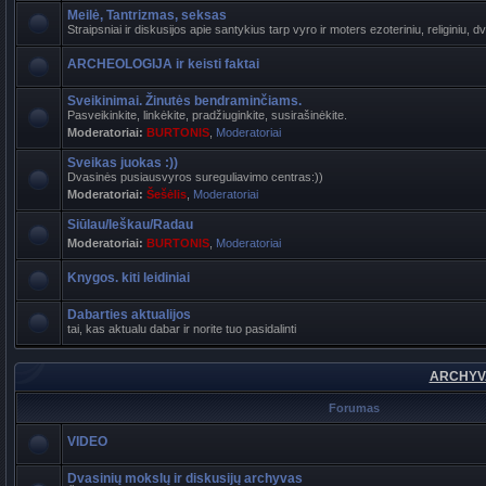
Meilė, Tantrizmas, seksas
Straipsniai ir diskusijos apie santykius tarp vyro ir moters ezoteriniu, religiniu, d
ARCHEOLOGIJA ir keisti faktai
Sveikinimai. Žinutės bendraminčiams.
Pasveikinkite, linkėkite, pradžiuginkite, susirašinėkite.
Moderatoriai:
BURTONIS
,
Moderatoriai
Sveikas juokas :))
Dvasinės pusiausvyros sureguliavimo centras:))
Moderatoriai:
Šešėlis
,
Moderatoriai
Siūlau/Ieškau/Radau
Moderatoriai:
BURTONIS
,
Moderatoriai
Knygos. kiti leidiniai
Dabarties aktualijos
tai, kas aktualu dabar ir norite tuo pasidalinti
ARCHYVA
Forumas
VIDEO
Dvasinių mokslų ir diskusijų archyvas