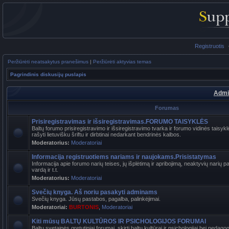
Registruotis
Peržiūrėti neatsakytus pranešimus
|
Peržiūrėti aktyvias temas
Pagrindinis diskusijų puslapis
Admi
Forumas
Prisiregistravimas ir išsiregistravimas.FORUMO TAISYKLĖS
Baltų forumo prisiregistravimo ir išsiregistravimo tvarka ir forumo vidinės tais
rašyti lietuvišku šriftu ir dirbtinai nedarkant bendrinės kalbos.
Moderatorius:
Moderatoriai
Informacija registruotiems nariams ir naujokams.Prisistatymas
Informacija apie forumo narių teises, jų išplėtimą ir apribojimą, neaktyvių narių 
vardą ir t.t.
Moderatorius:
Moderatoriai
Svečių knyga. Aš noriu pasakyti adminams
Svečių knyga. Jūsų pastabos, pagalba, palinkėjimai.
Moderatoriai:
BURTONIS
,
Moderatoriai
Kiti mūsų BALTŲ KULTŪROS IR PSICHOLOGIJOS FORUMAI
Baltų svetainės gretutiniai forumai, skirti baltų kultūrai ir psichologijai bei pedag