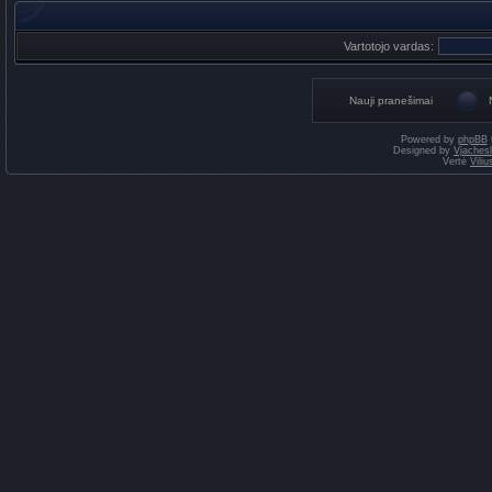
Vartotojo vardas:
Nauji pranešimai
Powered by
phpBB
Designed by
Vjaches
Vertė
Vili