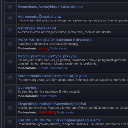
Šventvietės, šventyklos ir kulto objektai
Astronomija-Žvaigždėtyra,
Informacija ir diskusijos apie žvaigždes ir planetas, jų santykį su dvasiniu pasaul
Astrologija, metskaitliai
Avestos ir kitros astrologijos šakos, metskaitliai, mėnulio metskaitlis
PARAPSICHOLOGIJOS klausimai ir diskusijos
Klausimai ir diskusijos apie parapsichologiją
Moderatoriai:
Baltas
,
Moderatoriai
Maginių priemonių gamyba, prekyba,
Čia rašykite viską, kur kas ką gamina, parduoda ar moko pasigaminti gaminius, k
dvasinėmis technikomis ir kitomis ezoterinėmis prekėmis.
Moderatoriai:
Kronas
,
Moderatoriai
Paranormalūs atvejai, komentarai, pagalba
Paranormalių atvejų aprašymai spaudoje, žmonių liudijimai, pagalbos internetu t
Įvairenybės
Straipsniai, įdomios naujienos iš viso pasaulio
Moderatorius:
Moderatoriai
Ekspedicijos/Kelionės/Stovyklos/Įspūdžiai
Kelionių po dvasines, šventas vietoves aprašymai, įspūdžiai, nuotraukos. Organi
Moderatoriai:
BURTONIS
,
Moderatoriai
LIAUDIES MEDICINA ir užkalbėjimai pažengusiems
Pasidalinimas gydymo patirtimi, receptais, šaltiniais. Liaudiškos priemonės sau p