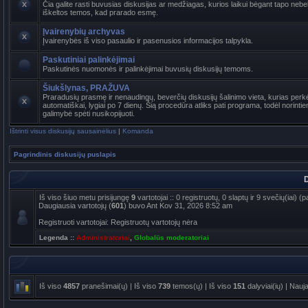
Čia galite rasti buvusias diskusijas ar medžiagas, kurios laikui bėgant tapo ne
iškeltos temos, kad prarado esmę.
Įvairenybių archyvas
Įvairenybės iš viso pasaulio ir pasenusios informacijos talpykla.
Paskutiniai palinkėjimai
Paskutinės nuomonės ir palinkėjimai buvusių diskusijų temoms.
Šiukšlynas, PRAŽUVA
Praradusių prasmę ir nenaudingų, beverčių diskusijų šalinimo vieta, kurias per
automatiškai, lygiai po 7 dienų. Šią procedūra atliks pati programa, todėl norinti
galimybė spėti nusikopijuoti.
Ištrinti visus diskusijų sausainėlius
|
Komanda
Pagrindinis diskusijų puslapis
D
Iš viso šiuo metu prisijungę
9
vartotojai :: 0 registruotų, 0 slaptų ir 9 svečių(iai)
Daugiausia vartotojų (
601
) buvo Ant Kov 31, 2026 8:52 am
Registruoti vartotojai: Registruotų vartotojų nėra
Legenda ::
Administratoriai
,
Globalūs moderatoriai
Iš viso
4857
pranešimai(ų) | Iš viso
739
temos(ų) | Iš viso
151
dalyviai(ių) | Nauj