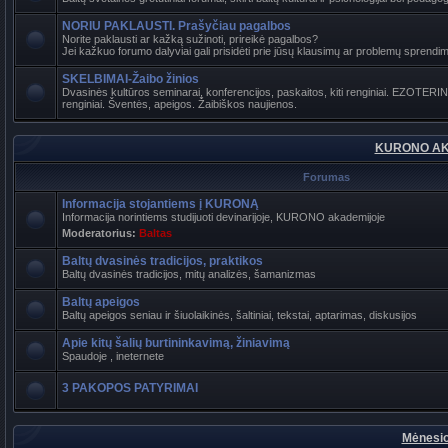
NORIU PAKLAUSTI. Prašyčiau pagalbos
Norite paklausti ar kažką sužinoti, prireikė pagalbos?
Jei kažkuo forumo dalyviai gali prisidėti prie jūsų klausimų ar problemų sprendimo
SKELBIMAI-Žaibo žinios
Dvasinės kultūros seminarai, konferencijos, paskaitos, kiti renginiai. EZOTER
renginiai. Šventės, apeigos. Žaibiškos naujienos.
KURONO AK
Forumas
Informacija stojantiems į KURONĄ
Informacija norintiems studijuoti devinarijoje, KURONO akademijoje
Moderatorius:
Baltas
Baltų dvasinės tradicijos, praktikos
Baltų dvasinės tradicijos, mitų analizės, šamanizmas
Baltų apeigos
Baltų apeigos seniau ir šiuolaikinės, šaltiniai, tekstai, aptarimas, diskusijos
Apie kitų šalių burtininkavimą, žiniavimą
Spaudoje , ineternete
3 PAKOPOS PATYRIMAI
Mėnesio