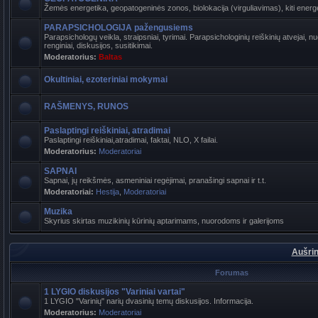
Žemės energetika, geopatogeninės zonos, biolokacija (virguliavimas), kiti energet
PARAPSICHOLOGIJA pažengusiems
Parapsichologų veikla, straipsniai, tyrimai. Parapsichologinių reiškinių atvejai,
renginiai, diskusijos, susitikimai.
Moderatorius:
Baltas
Okultiniai, ezoteriniai mokymai
RAŠMENYS, RUNOS
Paslaptingi reiškiniai, atradimai
Paslaptingi reiškiniai,atradimai, faktai, NLO, X failai.
Moderatorius:
Moderatoriai
SAPNAI
Sapnai, jų reikšmės, asmeniniai regėjimai, pranašingi sapnai ir t.t.
Moderatoriai:
Hestija
,
Moderatoriai
Muzika
Skyrius skirtas muzikinių kūrinių aptarimams, nuorodoms ir galerijoms
Aušrin
Forumas
1 LYGIO diskusijos "Variniai vartai"
1 LYGIO "Varinių" narių dvasinių temų diskusijos. Informacija.
Moderatorius:
Moderatoriai