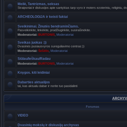
Meilė, Tantrizmas, seksas
Straipsniai ir diskusijos apie santykius tarp vyro ir moters ezoteriniu, religiniu, d
ARCHEOLOGIJA ir keisti faktai
Sveikinimai. Žinutės bendraminčiams.
Pasveikinkite, linkėkite, pradžiuginkite, susirašinėkite.
Moderatoriai:
BURTONIS
,
Moderatoriai
Sveikas juokas :))
Dvasinės pusiausvyros sureguliavimo centras:))
Moderatoriai:
Šešėlis
,
Moderatoriai
Siūlau/Ieškau/Radau
Moderatoriai:
BURTONIS
,
Moderatoriai
Knygos. kiti leidiniai
Dabarties aktualijos
tai, kas aktualu dabar ir norite tuo pasidalinti
ARCHYVA
Forumas
VIDEO
Dvasinių mokslų ir diskusijų archyvas