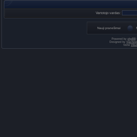
Vartotojo vardas:
Nauji pranešimai
Powered by
phpBB
Designed by
Vjaches
Vertė
Vili