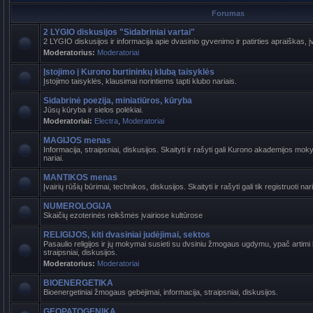
Forumas
2 LYGIO diskusijos "Sidabriniai vartai"
2 LYGIO diskusijos ir informacija apie dvasinio gyvenimo ir patirties apraiškas, į
Moderatorius:
Moderatoriai
Įstojimo į Kurono burtininkų klubą taisyklės
Įstojimo taisyklės, klausimai norintiems tapti klubo nariais.
Sidabrinė poezija, miniatiūros, kūryba
Jūsų kūryba ir sielos polėkiai.
Moderatoriai:
Electra
,
Moderatoriai
MAGIJOS menas
Informacija, straipsniai, diskusijos. Skaityti ir rašyti gali Kurono akademijos mokyt
nariai.
MANTIKOS menas
Įvairių rūšių būrimai, technikos, diskusijos. Skaityti ir rašyti gali tik registruoti nari
NUMEROLOGIJA
Skaičių ezoterinės reikšmės įvairiose kultūrose
RELIGIJOS, kiti dvasiniai judėjimai, sektos
Pasaulio religijos ir jų mokymai susieti su dvsiniu žmogaus ugdymu, ypač artimi b
straipsniai, diskusijos.
Moderatorius:
Moderatoriai
BIOENERGETIKA
Bioenergetiniai žmogaus gebėjimai, informacija, straipsniai, diskusijos.
GEOPATOGENIKA