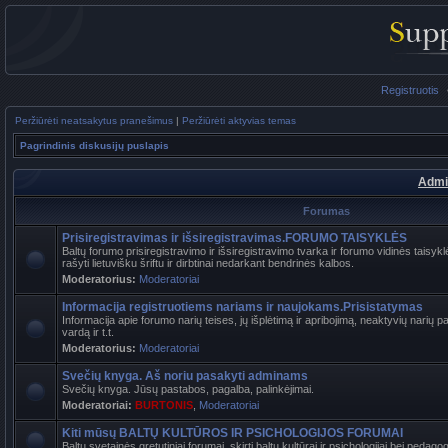
Registruotis
Peržiūrėti neatsakytus pranešimus
|
Peržiūrėti aktyvias temas
Pagrindinis diskusijų puslapis
Admi
Forumas
Prisiregistravimas ir išsiregistravimas.FORUMO TAISYKLĖS
Baltų forumo prisiregistravimo ir išsiregistravimo tvarka ir forumo vidinės tais
rašyti lietuvišku šriftu ir dirbtinai nedarkant bendrinės kalbos.
Moderatorius:
Moderatoriai
Informacija registruotiems nariams ir naujokams.Prisistatymas
Informacija apie forumo narių teises, jų išplėtimą ir apribojimą, neaktyvių narių 
vardą ir t.t.
Moderatorius:
Moderatoriai
Svečių knyga. Aš noriu pasakyti adminams
Svečių knyga. Jūsų pastabos, pagalba, palinkėjimai.
Moderatoriai:
BURTONIS
,
Moderatoriai
Kiti mūsų BALTŲ KULTŪROS IR PSICHOLOGIJOS FORUMAI
Baltų svetainės gretutiniai forumai, skirti baltų kultūrai ir psichologijai bei pedag