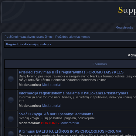
Registruotis
Peržiūrėti neatsakytus pranešimus
|
Peržiūrėti aktyvias temas
Pagrindinis diskusijų puslapis
Admi
Forumas
Prisiregistravimas ir išsiregistravimas.FORUMO TAISYKLĖS
Baltų forumo prisiregistravimo ir išsiregistravimo tvarka ir forumo vidinės tais
rašyti lietuvišku šriftu ir dirbtinai nedarkant bendrinės kalbos.
Moderatorius:
Moderatoriai
Informacija registruotiems nariams ir naujokams.Prisistatymas
Informacija apie forumo narių teises, jų išplėtimą ir apribojimą, neaktyvių narių 
ir t.t.
Moderatorius:
Moderatoriai
Svečių knyga. Aš noriu pasakyti adminams
Svečių knyga. Jūsų pastabos, pagalba, palinkėjimai.
Moderatoriai:
BURTONIS
,
Moderatoriai
Kiti mūsų BALTŲ KULTŪROS IR PSICHOLOGIJOS FORUMAI
Baltų svetainės gretutiniai forumai, skirti baltų kultūrai ir psichologijai bei pedag