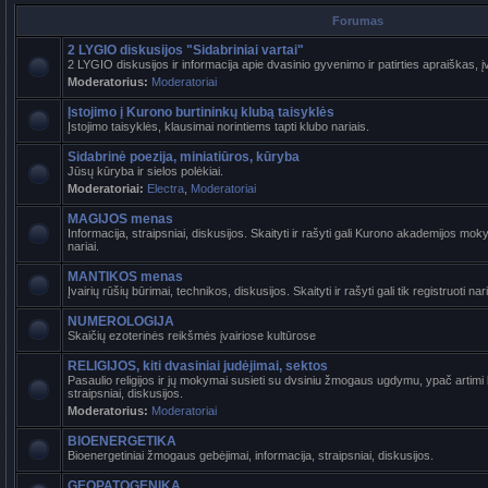
Forumas
2 LYGIO diskusijos "Sidabriniai vartai"
2 LYGIO diskusijos ir informacija apie dvasinio gyvenimo ir patirties apraiškas, į
Moderatorius:
Moderatoriai
Įstojimo į Kurono burtininkų klubą taisyklės
Įstojimo taisyklės, klausimai norintiems tapti klubo nariais.
Sidabrinė poezija, miniatiūros, kūryba
Jūsų kūryba ir sielos polėkiai.
Moderatoriai:
Electra
,
Moderatoriai
MAGIJOS menas
Informacija, straipsniai, diskusijos. Skaityti ir rašyti gali Kurono akademijos mokyt
nariai.
MANTIKOS menas
Įvairių rūšių būrimai, technikos, diskusijos. Skaityti ir rašyti gali tik registruoti nari
NUMEROLOGIJA
Skaičių ezoterinės reikšmės įvairiose kultūrose
RELIGIJOS, kiti dvasiniai judėjimai, sektos
Pasaulio religijos ir jų mokymai susieti su dvsiniu žmogaus ugdymu, ypač artimi b
straipsniai, diskusijos.
Moderatorius:
Moderatoriai
BIOENERGETIKA
Bioenergetiniai žmogaus gebėjimai, informacija, straipsniai, diskusijos.
GEOPATOGENIKA