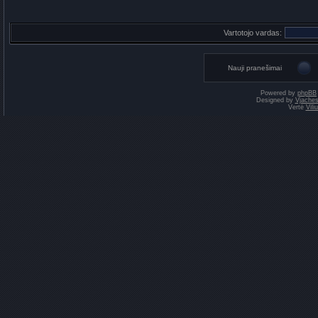
Vartotojo vardas:
Nauji pranešimai
Powered by
phpBB
Designed by
Vjaches
Vertė
Vil