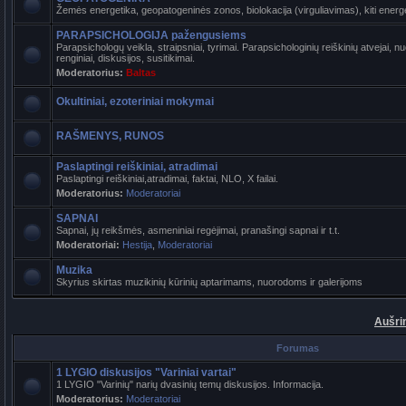
Žemės energetika, geopatogeninės zonos, biolokacija (virguliavimas), kiti energet
PARAPSICHOLOGIJA pažengusiems
Parapsichologų veikla, straipsniai, tyrimai. Parapsichologinių reiškinių atvejai,
renginiai, diskusijos, susitikimai.
Moderatorius:
Baltas
Okultiniai, ezoteriniai mokymai
RAŠMENYS, RUNOS
Paslaptingi reiškiniai, atradimai
Paslaptingi reiškiniai,atradimai, faktai, NLO, X failai.
Moderatorius:
Moderatoriai
SAPNAI
Sapnai, jų reikšmės, asmeniniai regėjimai, pranašingi sapnai ir t.t.
Moderatoriai:
Hestija
,
Moderatoriai
Muzika
Skyrius skirtas muzikinių kūrinių aptarimams, nuorodoms ir galerijoms
Aušri
Forumas
1 LYGIO diskusijos "Variniai vartai"
1 LYGIO "Varinių" narių dvasinių temų diskusijos. Informacija.
Moderatorius:
Moderatoriai