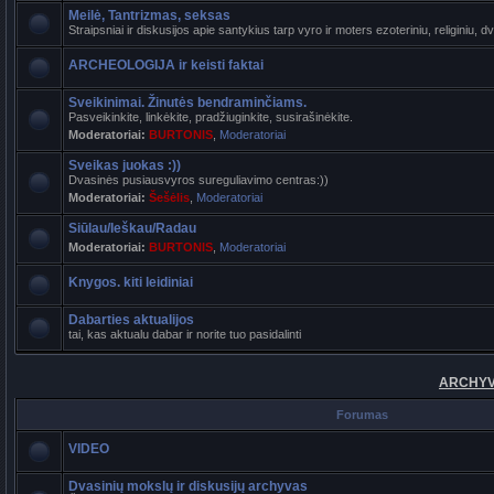
Meilė, Tantrizmas, seksas
Straipsniai ir diskusijos apie santykius tarp vyro ir moters ezoteriniu, religiniu, d
ARCHEOLOGIJA ir keisti faktai
Sveikinimai. Žinutės bendraminčiams.
Pasveikinkite, linkėkite, pradžiuginkite, susirašinėkite.
Moderatoriai:
BURTONIS
,
Moderatoriai
Sveikas juokas :))
Dvasinės pusiausvyros sureguliavimo centras:))
Moderatoriai:
Šešėlis
,
Moderatoriai
Siūlau/Ieškau/Radau
Moderatoriai:
BURTONIS
,
Moderatoriai
Knygos. kiti leidiniai
Dabarties aktualijos
tai, kas aktualu dabar ir norite tuo pasidalinti
ARCHYVA
Forumas
VIDEO
Dvasinių mokslų ir diskusijų archyvas