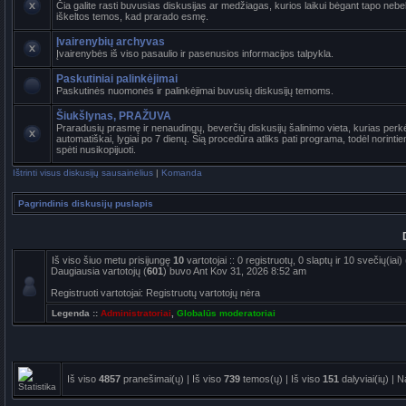
Čia galite rasti buvusias diskusijas ar medžiagas, kurios laikui bėgant tapo ne
iškeltos temos, kad prarado esmę.
Įvairenybių archyvas
Įvairenybės iš viso pasaulio ir pasenusios informacijos talpykla.
Paskutiniai palinkėjimai
Paskutinės nuomonės ir palinkėjimai buvusių diskusijų temoms.
Šiukšlynas, PRAŽUVA
Praradusių prasmę ir nenaudingų, beverčių diskusijų šalinimo vieta, kurias per
automatiškai, lygiai po 7 dienų. Šią procedūra atliks pati programa, todėl norint
spėti nusikopijuoti.
Ištrinti visus diskusijų sausainėlius
|
Komanda
Pagrindinis diskusijų puslapis
Iš viso šiuo metu prisijungę
10
vartotojai :: 0 registruotų, 0 slaptų ir 10 svečių(ia
Daugiausia vartotojų (
601
) buvo Ant Kov 31, 2026 8:52 am
Registruoti vartotojai: Registruotų vartotojų nėra
Legenda ::
Administratoriai
,
Globalūs moderatoriai
Iš viso
4857
pranešimai(ų) | Iš viso
739
temos(ų) | Iš viso
151
dalyviai(ių) | 