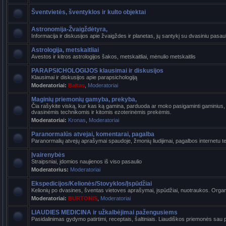
Šventvietės, šventyklos ir kulto objektai
Astronomija-Žvaigždėtyra,
Informacija ir diskusijos apie žvaigždes ir planetas, jų santykį su dvasiniu pasaul
Astrologija, metskaitliai
Avestos ir kitros astrologijos šakos, metskaitliai, mėnulio metskaitlis
PARAPSICHOLOGIJOS klausimai ir diskusijos
Klausimai ir diskusijos apie parapsichologiją
Moderatoriai:
Baltas
,
Moderatoriai
Maginių priemonių gamyba, prekyba,
Čia rašykite viską, kur kas ką gamina, parduoda ar moko pasigaminti gaminius, k
dvasinėmis technikomis ir kitomis ezoterinėmis prekėmis.
Moderatoriai:
Kronas
,
Moderatoriai
Paranormalūs atvejai, komentarai, pagalba
Paranormalių atvejų aprašymai spaudoje, žmonių liudijimai, pagalbos internetu t
Įvairenybės
Straipsniai, įdomios naujienos iš viso pasaulio
Moderatorius:
Moderatoriai
Ekspedicijos/Kelionės/Stovyklos/Įspūdžiai
Kelionių po dvasines, šventas vietoves aprašymai, įspūdžiai, nuotraukos. Organi
Moderatoriai:
BURTONIS
,
Moderatoriai
LIAUDIES MEDICINA ir užkalbėjimai pažengusiems
Pasidalinimas gydymo patirtimi, receptais, šaltiniais. Liaudiškos priemonės sau p