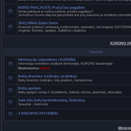
NORIU PAKLAUSTI. Prašyčiau pagalbos
Norite paklausti ar kažką sužinoti, prireikė pagalbos?
Jei kažkuo forumo dalyviai gali prisidėti prie jūsų klausimų ar problemų sprendimo
SKELBIMAI-Žaibo žinios
Dvasinės kultūros seminarai, konferencijos, paskaitos, kiti renginiai. EZOTER
renginiai. Šventės, apeigos. Žaibiškos naujienos.
KURONO AK
Forumas
Informacija stojantiems į KURONĄ
Informacija norintiems studijuoti devinarijoje, KURONO akademijoje
Moderatorius:
Baltas
Baltų dvasinės tradicijos, praktikos
Baltų dvasinės tradicijos, mitų analizės, šamanizmas
Baltų apeigos
Baltų apeigos seniau ir šiuolaikinės, šaltiniai, tekstai, aptarimas, diskusijos
Apie kitų šalių burtininkavimą, žiniavimą
Spaudoje , ineternete
3 PAKOPOS PATYRIMAI
Mėnesi