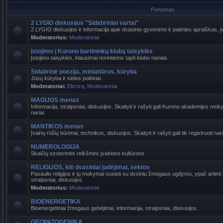
Forumas
2 LYGIO diskusijos "Sidabriniai vartai"
2 LYGIO diskusijos ir informacija apie dvasinio gyvenimo ir patirties apraiškas, į
Moderatorius:
Moderatoriai
Įstojimo į Kurono burtininkų klubą taisyklės
Įstojimo taisyklės, klausimai norintiems tapti klubo nariais.
Sidabrinė poezija, miniatiūros, kūryba
Jūsų kūryba ir sielos polėkiai.
Moderatoriai:
Electra
,
Moderatoriai
MAGIJOS menas
Informacija, straipsniai, diskusijos. Skaityti ir rašyti gali Kurono akademijos mokyt
nariai.
MANTIKOS menas
Įvairių rūšių būrimai, technikos, diskusijos. Skaityti ir rašyti gali tik registruoti nari
NUMEROLOGIJA
Skaičių ezoterinės reikšmės įvairiose kultūrose
RELIGIJOS, kiti dvasiniai judėjimai, sektos
Pasaulio religijos ir jų mokymai susieti su dvsiniu žmogaus ugdymu, ypač artimi b
straipsniai, diskusijos.
Moderatorius:
Moderatoriai
BIOENERGETIKA
Bioenergetiniai žmogaus gebėjimai, informacija, straipsniai, diskusijos.
GEOPATOGENIKA