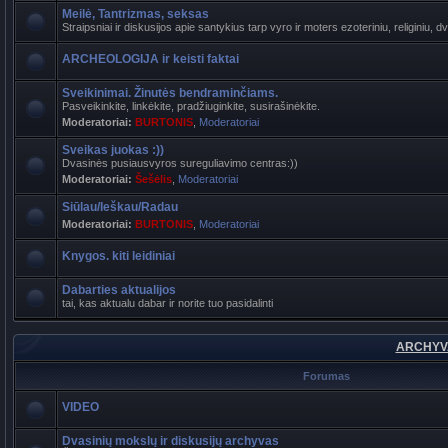
Meilė, Tantrizmas, seksas
Straipsniai ir diskusijos apie santykius tarp vyro ir moters ezoteriniu, religiniu, d
ARCHEOLOGIJA ir keisti faktai
Sveikinimai. Žinutės bendraminčiams.
Pasveikinkite, linkėkite, pradžiuginkite, susirašinėkite.
Moderatoriai:
BURTONIS
,
Moderatoriai
Sveikas juokas :))
Dvasinės pusiausvyros sureguliavimo centras:))
Moderatoriai:
Šešėlis
,
Moderatoriai
Siūlau/Ieškau/Radau
Moderatoriai:
BURTONIS
,
Moderatoriai
Knygos. kiti leidiniai
Dabarties aktualijos
tai, kas aktualu dabar ir norite tuo pasidalinti
ARCHYVA
Forumas
VIDEO
Dvasinių mokslų ir diskusijų archyvas