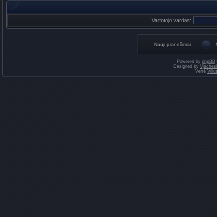
Vartotojo vardas:
Nauji pranešimai
Powered by
phpBB
Designed by
Vjaches
Vertė
Vili