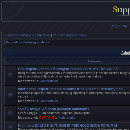
Registruotis
Peržiūrėti neatsakytus pranešimus
|
Peržiūrėti aktyvias temas
Pagrindinis diskusijų puslapis
Admi
Forumas
Prisiregistravimas ir išsiregistravimas.FORUMO TAISYKLĖS
Baltų forumo prisiregistravimo ir išsiregistravimo tvarka ir forumo vidinės tais
rašyti lietuvišku šriftu ir dirbtinai nedarkant bendrinės kalbos.
Moderatorius:
Moderatoriai
Informacija registruotiems nariams ir naujokams.Prisistatymas
Informacija apie forumo narių teises, jų išplėtimą ir apribojimą, neaktyvių narių 
vardą ir t.t.
Moderatorius:
Moderatoriai
Svečių knyga. Aš noriu pasakyti adminams
Svečių knyga. Jūsų pastabos, pagalba, palinkėjimai.
Moderatoriai:
BURTONIS
,
Moderatoriai
Kiti mūsų BALTŲ KULTŪROS IR PSICHOLOGIJOS FORUMAI
Baltų svetainės gretutiniai forumai, skirti baltų kultūrai ir psichologijai bei pedag