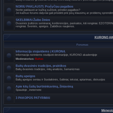
NORIU PAKLAUSTI. Prašyčiau pagalbos
Norite paklausti ar kažką sužinoti, prireikė pagalbos?
Jei kažkuo forumo dalyviai gali prisidėti prie jūsų klausimų ar problemų sprendimo
SKELBIMAI-Žaibo žinios
Dvasinės kultūros seminarai, konferencijos, paskaitos, kiti renginiai. EZOTER
renginiai. Šventės, apeigos. Žaibiškos naujienos.
KURONO AK
Forumas
Informacija stojantiems į KURONĄ
Informacija norintiems studijuoti devinarijoje, KURONO akademijoje
Moderatorius:
Baltas
Baltų dvasinės tradicijos, praktikos
Baltų dvasinės tradicijos, mitų analizės, šamanizmas
Baltų apeigos
Baltų apeigos seniau ir šiuolaikinės, šaltiniai, tekstai, aptarimas, diskusijos
Apie kitų šalių burtininkavimą, žiniavimą
Spaudoje , ineternete
3 PAKOPOS PATYRIMAI
Mėnesio