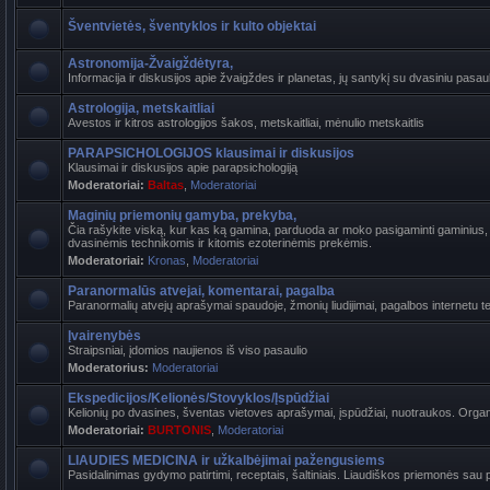
Šventvietės, šventyklos ir kulto objektai
Astronomija-Žvaigždėtyra,
Informacija ir diskusijos apie žvaigždes ir planetas, jų santykį su dvasiniu pasaul
Astrologija, metskaitliai
Avestos ir kitros astrologijos šakos, metskaitliai, mėnulio metskaitlis
PARAPSICHOLOGIJOS klausimai ir diskusijos
Klausimai ir diskusijos apie parapsichologiją
Moderatoriai:
Baltas
,
Moderatoriai
Maginių priemonių gamyba, prekyba,
Čia rašykite viską, kur kas ką gamina, parduoda ar moko pasigaminti gaminius, k
dvasinėmis technikomis ir kitomis ezoterinėmis prekėmis.
Moderatoriai:
Kronas
,
Moderatoriai
Paranormalūs atvejai, komentarai, pagalba
Paranormalių atvejų aprašymai spaudoje, žmonių liudijimai, pagalbos internetu t
Įvairenybės
Straipsniai, įdomios naujienos iš viso pasaulio
Moderatorius:
Moderatoriai
Ekspedicijos/Kelionės/Stovyklos/Įspūdžiai
Kelionių po dvasines, šventas vietoves aprašymai, įspūdžiai, nuotraukos. Organi
Moderatoriai:
BURTONIS
,
Moderatoriai
LIAUDIES MEDICINA ir užkalbėjimai pažengusiems
Pasidalinimas gydymo patirtimi, receptais, šaltiniais. Liaudiškos priemonės sau p