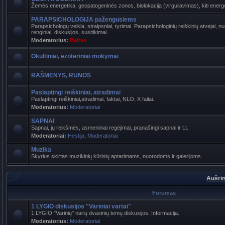
Žemės energetika, geopatogeninės zonos, biolokacija (virguliavimas), kiti energet
PARAPSICHOLOGIJA pažengusiems
Parapsichologų veikla, straipsniai, tyrimai. Parapsichologinių reiškinių atvejai,
renginiai, diskusijos, susitikimai.
Moderatorius:
Baltas
Okultiniai, ezoteriniai mokymai
RAŠMENYS, RUNOS
Paslaptingi reiškiniai, atradimai
Paslaptingi reiškiniai,atradimai, faktai, NLO, X failai.
Moderatorius:
Moderatoriai
SAPNAI
Sapnai, jų reikšmės, asmeniniai regėjimai, pranašingi sapnai ir t.t.
Moderatoriai:
Hestija
,
Moderatoriai
Muzika
Skyrius skirtas muzikinių kūrinių aptarimams, nuorodoms ir galerijoms
Aušrin
Forumas
1 LYGIO diskusijos "Variniai vartai"
1 LYGIO "Varinių" narių dvasinių temų diskusijos. Informacija.
Moderatorius:
Moderatoriai