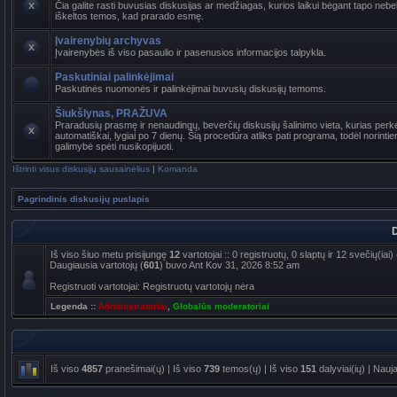
Čia galite rasti buvusias diskusijas ar medžiagas, kurios laikui bėgant tapo ne
iškeltos temos, kad prarado esmę.
Įvairenybių archyvas
Įvairenybės iš viso pasaulio ir pasenusios informacijos talpykla.
Paskutiniai palinkėjimai
Paskutinės nuomonės ir palinkėjimai buvusių diskusijų temoms.
Šiukšlynas, PRAŽUVA
Praradusių prasmę ir nenaudingų, beverčių diskusijų šalinimo vieta, kurias per
automatiškai, lygiai po 7 dienų. Šią procedūra atliks pati programa, todėl norinti
galimybė spėti nusikopijuoti.
Ištrinti visus diskusijų sausainėlius
|
Komanda
Pagrindinis diskusijų puslapis
D
Iš viso šiuo metu prisijungę
12
vartotojai :: 0 registruotų, 0 slaptų ir 12 svečių(ia
Daugiausia vartotojų (
601
) buvo Ant Kov 31, 2026 8:52 am
Registruoti vartotojai: Registruotų vartotojų nėra
Legenda ::
Administratoriai
,
Globalūs moderatoriai
Iš viso
4857
pranešimai(ų) | Iš viso
739
temos(ų) | Iš viso
151
dalyviai(ių) | Nauj