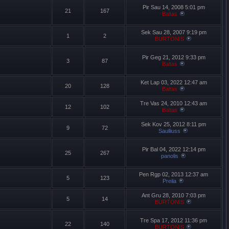
Pir Sau 14, 2008 5:01 pm
21
167
Baltas
Sek Sau 28, 2007 9:19 pm
1
2
BURTONIS
Pir Geg 21, 2012 9:33 pm
3
87
Baltas
Ket Lap 03, 2022 12:47 am
20
128
Baltas
Tre Vas 24, 2010 12:43 am
12
102
Baltas
Sek Kov 25, 2012 8:11 pm
9
72
Saulliuss
Pir Bal 04, 2022 12:14 pm
25
267
panolis
Pen Rgp 02, 2013 12:37 am
5
123
Preila
Ant Gru 28, 2010 7:03 pm
5
14
BURTONIS
Tre Spa 17, 2012 11:36 pm
22
140
BURTONIS