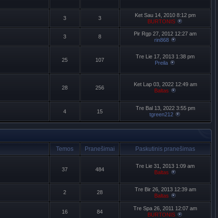
Ket Sau 14, 2010 8:12 pm
3
3
BURTONIS
Pir Rgp 27, 2012 12:27 am
3
8
rin868
Tre Lie 17, 2013 1:38 pm
25
107
Preila
Ket Lap 03, 2022 12:49 am
28
256
Baltas
Tre Bal 13, 2022 3:55 pm
4
15
tgreen212
Temos
Pranešimai
Paskutinis pranešimas
Tre Lie 31, 2013 1:09 am
37
484
Baltas
Tre Bir 26, 2013 12:39 am
2
28
Baltas
Tre Spa 26, 2011 12:07 am
16
84
BURTONIS