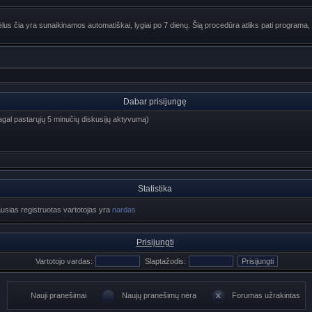
lus čia yra sunaikinamos automatiškai, lygiai po 7 dienų. Šią procedūra atliks pati programa, 
Dabar prisijungę
 (pagal pastarųjų 5 minučių diskusijų aktyvumą)
Statistika
ausias registruotas vartotojas yra
nardas
Prisijungti
Vartotojo vardas:
Slaptažodis:
Nauji pranešimai
Naujų pranešimų nėra
Forumas užrakintas