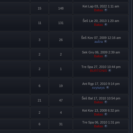
Ket Lap 03, 2022 1:11 am
15
148
Baltas
Šeš Lie 20, 2013 1:20 am
11
131
Baltas
Šeš Kov 07, 2009 12:16 am
3
26
aušra
Sek Gru 06, 2009 2:39 am
2
2
Baltas
Tre Spa 27, 2010 10:44 pm
2
1
BURTONIS
Ant Rgp 17, 2010 9:14 pm
6
19
svyturys
Šeš Bal 17, 2010 10:54 pm
21
47
Baltas
Ket Kov 13, 2008 6:32 pm
2
4
Baltas
Tre Spa 06, 2010 1:31 pm
6
31
Baltas