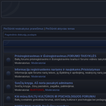
Peržiūrėti neatsakytus pranešimus
|
Peržiūrėti aktyvias temas
Pagrindinis diskusijų puslapis
Prisiregistravimas ir išsiregistravimas.FORUMO TAISYKLĖS
Baltų forumo prisiregistravimo ir išsiregistravimo tvarka ir forumo vidinės taisyk
Moderatorius:
Moderatoriai
Informacija registruotiems nariams ir naujokams.Prisistatymas
Informacija apie forumo narių teises, jų išplėtimą ir apribojimą, neaktyvių narių pa
Moderatorius:
Moderatoriai
Svečių knyga. Aš noriu pasakyti adminams
Svečių knyga. Jūsų pastabos, pagalba, palinkėjimai.
Moderatoriai:
BURTONIS
,
Moderatoriai
Kiti mūsų BALTŲ KULTŪROS IR PSICHOLOGIJOS FORUMAI
Baltų svetainės gretutiniai forumai, skirti baltų kultūrai ir psichologijai bei pedag