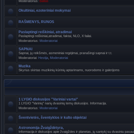
Moderatorius:
Baltas
Okultiniai, ezoteriniai mokymai
RAŠMENYS, RUNOS
Paslaptingi reiškiniai, atradimai
Paslaptingi reiškiniai,atradimai, faktai, NLO, X failai.
Moderatorius:
Moderatoriai
SAPNAI
Sapnai, jų reikšmės, asmeniniai regėjimai, pranašingi sapnai ir t.t.
Moderatoriai:
Hestija
,
Moderatoriai
Muzika
Skyrius skirtas muzikinių kūrinių aptarimams, nuorodoms ir galerijoms
1 LYGIO diskusijos "Variniai vartai"
1 LYGIO "Varinių" narių dvasinių temų diskusijos. Informacija.
Moderatorius:
Moderatoriai
Šventvietės, šventyklos ir kulto objektai
Astronomija-Žvaigždėtyra,
Informacija ir diskusijos apie žvaigždes ir planetas, jų santykį su dvasiniu pasaul