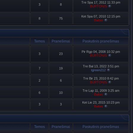
Tre Spa 17, 2012 11:33 pm
3
8
BURTONIS
Ket Spa 07, 2010 12:15 pm
8
75
Baltas
Temos
Pranešimai
Paskutinis pranešimas
Pir Rgp 04, 2008 10:32 pm
3
23
BURTONIS
Tre Bal 13, 2022 3:51 pm
7
19
tgreen212
Tre Bir 23, 2010 8:42 pm
2
6
BURTONIS
Tre Lap 11, 2009 3:25 am
6
10
Baltas
Ket Lie 23, 2015 10:23 pm
3
3
Baltas
Temos
Pranešimai
Paskutinis pranešimas