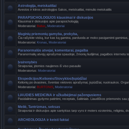
Astrologija, metskaitliai
Avestos ir kitros astrologijos šakos, metskaitliai, mėnulio metskaitlis
PARAPSICHOLOGIJOS klausimai ir diskusijos
Klausimai ir diskusijos apie parapsichologiją
Moderatoriai:
Baltas
,
Moderatoriai
Maginių priemonių gamyba, prekyba,
Čia rašykite viską, kur kas ką gamina, parduoda ar moko pasigaminti gaminius, k
Moderatoriai:
Kronas
,
Moderatoriai
Paranormalūs atvejai, komentarai, pagalba
Paranormalių atvejų aprašymai spaudoje, žmonių liudijimai, pagalbos internetu t
Įvairenybės
Straipsniai, įdomios naujienos iš viso pasaulio
Moderatorius:
Moderatoriai
Ekspedicijos/Kelionės/Stovyklos/Įspūdžiai
Kelionių po dvasines, šventas vietoves aprašymai, įspūdžiai, nuotraukos. Organi
Moderatoriai:
BURTONIS
,
Moderatoriai
LIAUDIES MEDICINA ir užkalbėjimai pažengusiems
Pasidalinimas gydymo patirtimi, receptais, šaltiniais. Liaudiškos priemonės sau p
Meilė, Tantrizmas, seksas
Straipsniai ir diskusijos apie santykius tarp vyro ir moters ezoteriniu, religiniu, d
ARCHEOLOGIJA ir keisti faktai