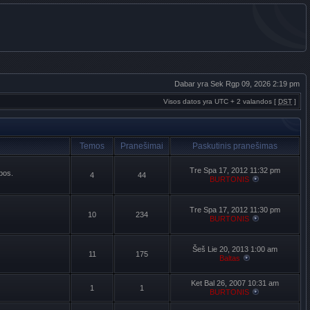
Dabar yra Sek Rgp 09, 2026 2:19 pm
Visos datos yra UTC + 2 valandos [
DST
]
Temos
Pranešimai
Paskutinis pranešimas
Tre Spa 17, 2012 11:32 pm
lbos.
4
44
BURTONIS
Tre Spa 17, 2012 11:30 pm
10
234
BURTONIS
Šeš Lie 20, 2013 1:00 am
11
175
Baltas
Ket Bal 26, 2007 10:31 am
1
1
BURTONIS