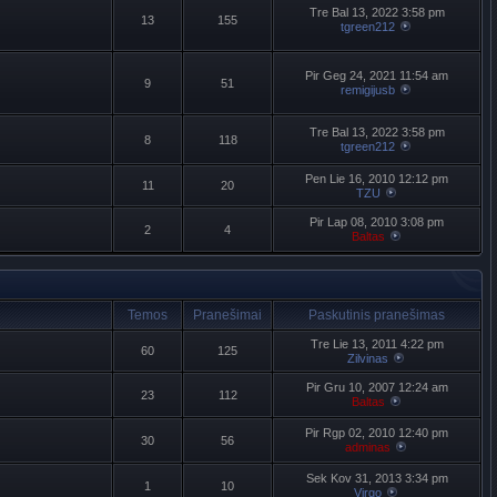
Tre Bal 13, 2022 3:58 pm
13
155
tgreen212
Pir Geg 24, 2021 11:54 am
9
51
remigijusb
Tre Bal 13, 2022 3:58 pm
8
118
tgreen212
Pen Lie 16, 2010 12:12 pm
11
20
TZU
Pir Lap 08, 2010 3:08 pm
2
4
Baltas
Temos
Pranešimai
Paskutinis pranešimas
Tre Lie 13, 2011 4:22 pm
60
125
Zilvinas
Pir Gru 10, 2007 12:24 am
23
112
Baltas
Pir Rgp 02, 2010 12:40 pm
30
56
adminas
Sek Kov 31, 2013 3:34 pm
1
10
Virgo