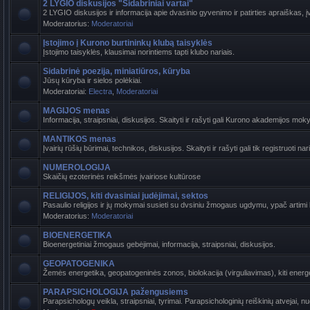
2 LYGIO diskusijos "Sidabriniai vartai"
2 LYGIO diskusijos ir informacija apie dvasinio gyvenimo ir patirties apraiškas, į
Moderatorius:
Moderatoriai
Įstojimo į Kurono burtininkų klubą taisyklės
Įstojimo taisyklės, klausimai norintiems tapti klubo nariais.
Sidabrinė poezija, miniatiūros, kūryba
Jūsų kūryba ir sielos polėkiai.
Moderatoriai:
Electra
,
Moderatoriai
MAGIJOS menas
Informacija, straipsniai, diskusijos. Skaityti ir rašyti gali Kurono akademijos mokyti
MANTIKOS menas
Įvairių rūšių būrimai, technikos, diskusijos. Skaityti ir rašyti gali tik registruoti nari
NUMEROLOGIJA
Skaičių ezoterinės reikšmės įvairiose kultūrose
RELIGIJOS, kiti dvasiniai judėjimai, sektos
Pasaulio religijos ir jų mokymai susieti su dvsiniu žmogaus ugdymu, ypač artimi ba
Moderatorius:
Moderatoriai
BIOENERGETIKA
Bioenergetiniai žmogaus gebėjimai, informacija, straipsniai, diskusijos.
GEOPATOGENIKA
Žemės energetika, geopatogeninės zonos, biolokacija (virguliavimas), kiti energet
PARAPSICHOLOGIJA pažengusiems
Parapsichologų veikla, straipsniai, tyrimai. Parapsichologinių reiškinių atvejai, n