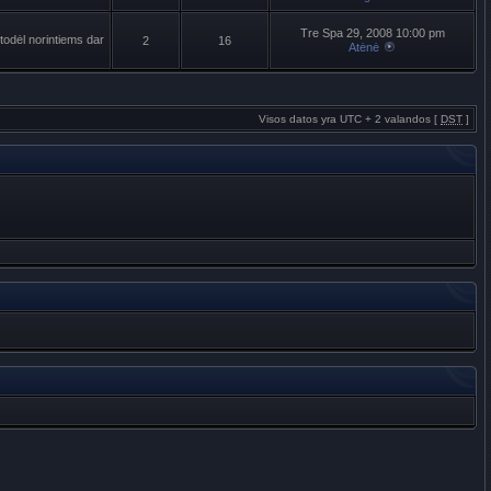
Tre Spa 29, 2008 10:00 pm
todėl norintiems dar
2
16
Atėnė
Visos datos yra UTC + 2 valandos [
DST
]