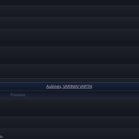
Aušrinės, VARINIAI VARTAI
Forumas
iu.