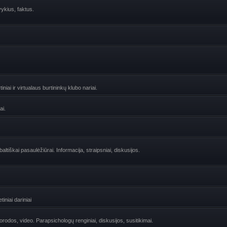
vykius, faktus.
niai ir virtualaus burtininkų klubo nariai.
ai.
ltiškai pasaulėžiūrai. Informacija, straipsniai, diskusijos.
iniai dariniai
uorodos, video. Parapsichologų renginiai, diskusijos, susitikimai.