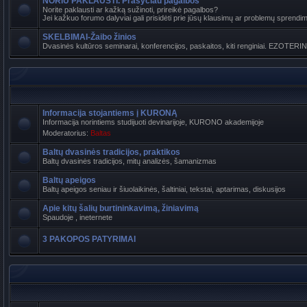
NORIU PAKLAUSTI. Prašyčiau pagalbos
Norite paklausti ar kažką sužinoti, prireikė pagalbos?
Jei kažkuo forumo dalyviai gali prisidėti prie jūsų klausimų ar problemų sprendimo
SKELBIMAI-Žaibo žinios
Dvasinės kultūros seminarai, konferencijos, paskaitos, kiti renginiai. EZOTERI
Informacija stojantiems į KURONĄ
Informacija norintiems studijuoti devinarijoje, KURONO akademijoje
Moderatorius:
Baltas
Baltų dvasinės tradicijos, praktikos
Baltų dvasinės tradicijos, mitų analizės, šamanizmas
Baltų apeigos
Baltų apeigos seniau ir šiuolaikinės, šaltiniai, tekstai, aptarimas, diskusijos
Apie kitų šalių burtininkavimą, žiniavimą
Spaudoje , ineternete
3 PAKOPOS PATYRIMAI