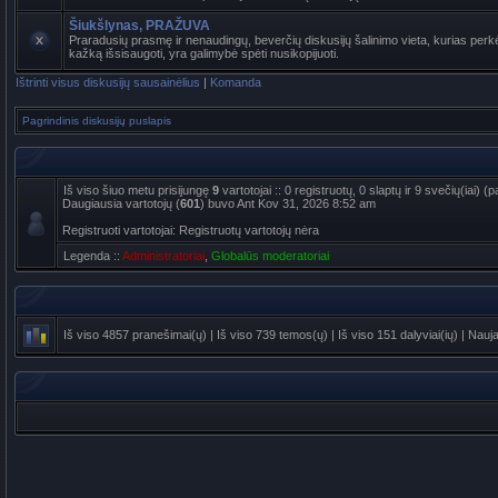
Šiukšlynas, PRAŽUVA
Praradusių prasmę ir nenaudingų, beverčių diskusijų šalinimo vieta, kurias perkė
kažką išsisaugoti, yra galimybė spėti nusikopijuoti.
Ištrinti visus diskusijų sausainėlius
|
Komanda
Pagrindinis diskusijų puslapis
Iš viso šiuo metu prisijungę
9
vartotojai :: 0 registruotų, 0 slaptų ir 9 svečių(iai)
Daugiausia vartotojų (
601
) buvo Ant Kov 31, 2026 8:52 am
Registruoti vartotojai: Registruotų vartotojų nėra
Legenda ::
Administratoriai
,
Globalūs moderatoriai
Iš viso
4857
pranešimai(ų) | Iš viso
739
temos(ų) | Iš viso
151
dalyviai(ių) | Nauj