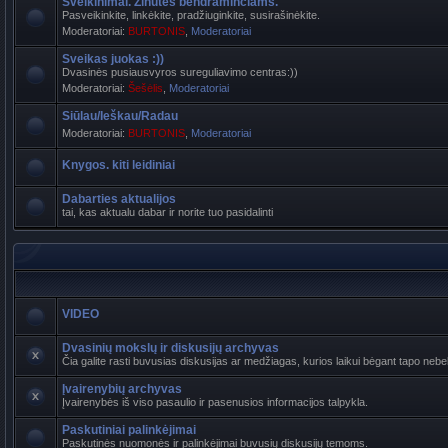
Sveikinimai. Žinutės bendraminčiams.
Pasveikinkite, linkėkite, pradžiuginkite, susirašinėkite.
Moderatoriai:
BURTONIS
,
Moderatoriai
Sveikas juokas :))
Dvasinės pusiausvyros sureguliavimo centras:))
Moderatoriai:
Šešėlis
,
Moderatoriai
Siūlau/Ieškau/Radau
Moderatoriai:
BURTONIS
,
Moderatoriai
Knygos. kiti leidiniai
Dabarties aktualijos
tai, kas aktualu dabar ir norite tuo pasidalinti
VIDEO
Dvasinių mokslų ir diskusijų archyvas
Čia galite rasti buvusias diskusijas ar medžiagas, kurios laikui bėgant tapo n
Įvairenybių archyvas
Įvairenybės iš viso pasaulio ir pasenusios informacijos talpykla.
Paskutiniai palinkėjimai
Paskutinės nuomonės ir palinkėjimai buvusių diskusijų temoms.