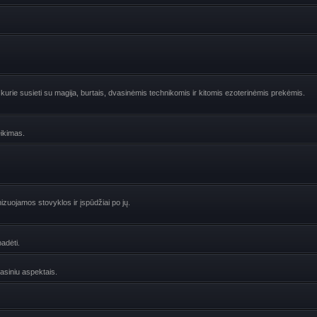
urie susieti su magija, burtais, dvasinėmis technikomis ir kitomis ezoterinėmis prekėmis.
eikimas.
zuojamos stovyklos ir įspūdžiai po jų.
adėti.
vasiniu aspektais.