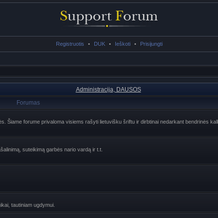
Registruotis
•
DUK
•
Ieškoti
•
Prisijungti
Administracija, DAUSOS
Forumas
lės. Šiame forume privaloma visiems rašyti lietuvišku šriftu ir dirbtinai nedarkant bendrinės ka
šalinimą, suteikimą garbės nario vardą ir t.t.
ogikai, tautiniam ugdymui.